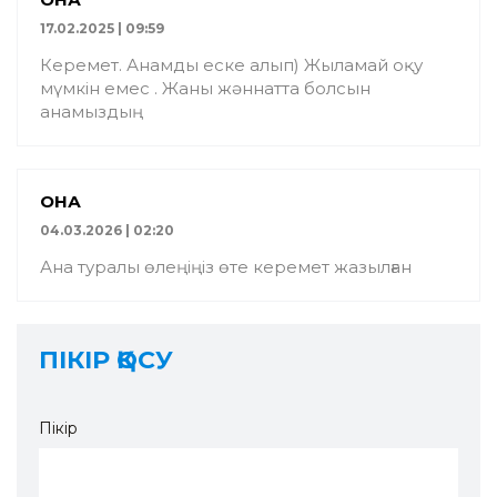
17.02.2025 | 09:59
Керемет. Анамды еске алып) Жыламай оқу
мүмкін емес . Жаны жәннатта болсын
анамыздың
ҚОНАҚ
04.03.2026 | 02:20
Ана туралы өлеңіңіз өте керемет жазылған
ПІКІР ҚОСУ
Пікір