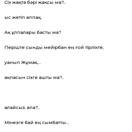
Сіз жақта бәрі жақсы ма?..
Қыс жетіп аппақ,
Ақ ұлпалары басты ма?
Періште сынды мейірбан ең ғой тірлікте,
Қуанып Жұмақ…
Қақпасын сізге ашты ма?..
Қалайсыз, апа?..
Мінезге бай ең сымбатты…