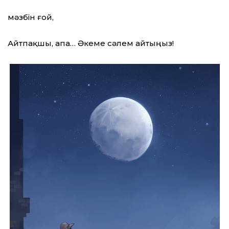
мәзбін ғой,
Айтпақшы, апа… Әкеме сәлем айтыңыз!