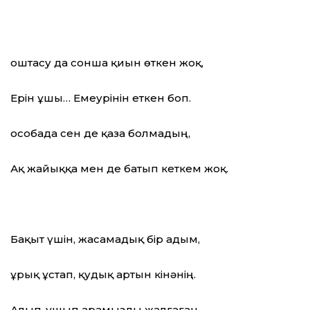
Қоштасу да сонша қиын өткен жоқ,
Ерін ұшы… Емеурінін еткен боп.
Қособада сен де қаза болмадың,
Ақ жайыққа мен де батып кеткем жоқ.
Бақыт үшін, жасамадық бір адым,
Құрық ұстап, қудық артын кінәнің.
Алып-ұшып арамызды жалғаған,