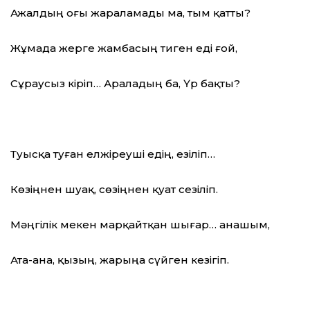
Ажалдың оғы жараламады ма, тым қатты?
Жұмада жерге жамбасың тиген еді ғой,
Сұраусыз кіріп… Араладың ба, Үр бақты?
Туысқа туған елжіреуші едің, езіліп…
Көзіңнен шуақ, сөзіңнен қуат сезіліп.
Мәңгілік мекен марқайтқан шығар… анашым,
Ата-ана, қызың, жарыңа сүйген кезігіп.