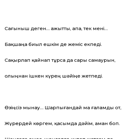
Сағыныш деген… Қажытты, апа, тек мені…
Бақшаңа биыл ешкім де жеміс екпеді.
Сақырлап қайнап тұрса да сары самаурын,
Қолыңнан ішкен күрең шәйіңе жетпеді.
Өзіңсіз мынау… Шарпығандай ма ғаламды от,
Жүрердей көргем, қасымда дәйім, аман боп.