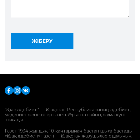
"Қазақ әдебиеті" — Қазақстан Республикасының әдебиет,
мәдениет және өнер газеті. Әр апта сайын, жұма күні
шығады.
Газет 1934 жылдың 10 қаңтарынан бастап шыға бастады.
«Қазақ әдебиеті» газеті — Қазақстан жазушылар одағының