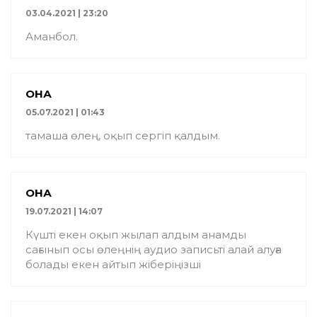
03.04.2021 | 23:20
Аманбол.
ҚОНАҚ
05.07.2021 | 01:43
тамаша өлең, оқып сергіп қалдым.
ҚОНАҚ
19.07.2021 | 14:07
Күшті екен оқып жылап алдым анамды
сағынып осы өлеңнің аудио записьті алай алуға
болады екен айтып жіберіңізші