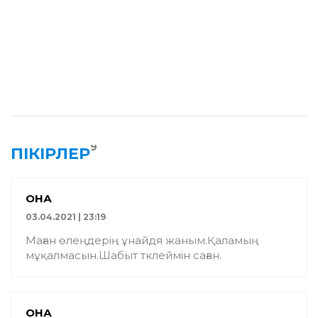
9
ПІКІРЛЕР
ҚОНАҚ
03.04.2021 | 23:19
Маған өлеңдерің ұнайдя жаным.Қаламың
мұқалмасын.Шабыт тклеймін саған.
ҚОНАҚ