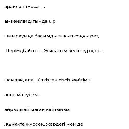
Қарайлап тұрсаң…
Қамкөңілімді тыңда бір.
Омырауыңа басымды тығып соңғы рет,
Шерімді айтып… Жылағым келіп тұр қазір.
Осылай, апа… Өткізген сізсіз жәйтіміз,
Қалпыма түсем…
Қайрылмай маған қайтыңыз.
Жұмақта жүрсең, жердегі мен де