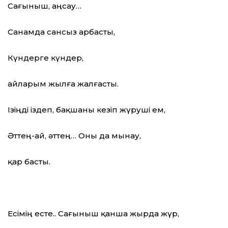
Сағыныш, аңсау…
Санамда сансыз арбасты,
Күндерге күндер,
айларым жылға жалғасты.
Ізіңді іздеп, бақшаны кезіп жүруші ем,
Әттең-ай, әттең… Оны да мынау,
қар басты.
Есімің есте.. Сағыныш қанша жырда жүр,