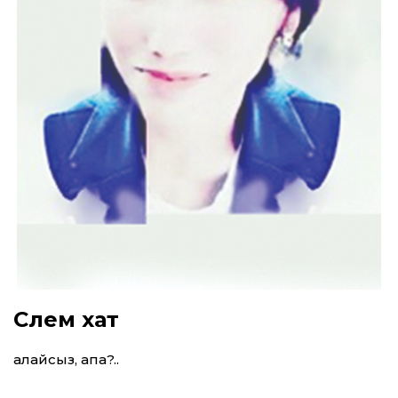
Сәлем хат
Қалайсыз, апа?..