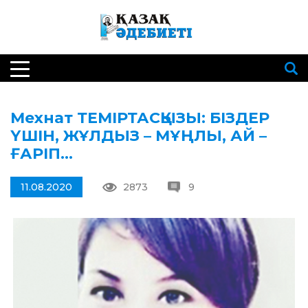
Мехнат ТЕМІРТАСҚЫЗЫ: БІЗДЕР
ҮШІН, ЖҰЛДЫЗ – МҰҢЛЫ, АЙ –
ҒАРІП…
11.08.2020
2873
9