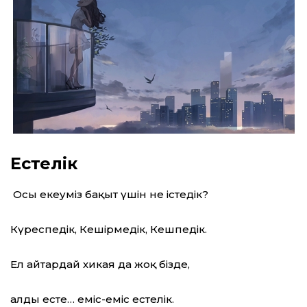
Естелік
Осы екеуміз бақыт үшін не істедік?
Күреспедік, Кешірмедік, Кешпедік.
Ел айтардай хикая да жоқ бізде,
Қалды есте… еміс-еміс естелік.