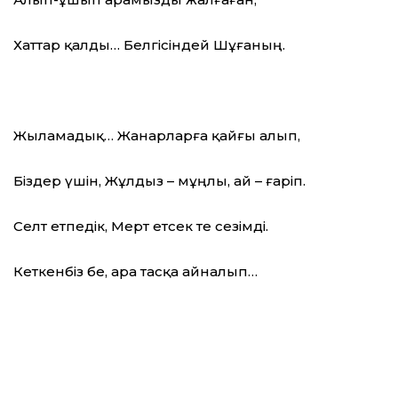
Хаттар қалды… Белгісіндей Шұғаның.
Жыламадық… Жанарларға қайғы алып,
Біздер үшін, Жұлдыз – мұңлы, ай – ғаріп.
Селт етпедік, Мерт етсек те сезімді.
Кеткенбіз бе, Қара тасқа айналып…