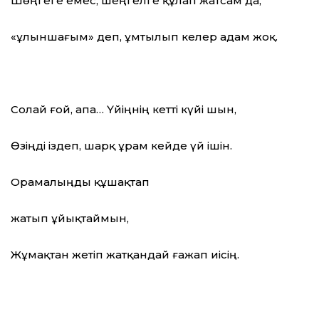
Шөңгеге емес, шеңгелге құлап жатсам да,
«Құлыншағым» деп, ұмтылып келер адам жоқ.
Солай ғой, апа… Үйіңнің кетті күйі шын,
Өзіңді іздеп, шарқ ұрам кейде үй ішін.
Орамалыңды құшақтап
жатып ұйықтаймын,
Жұмақтан жетіп жатқандай ғажап иісің.