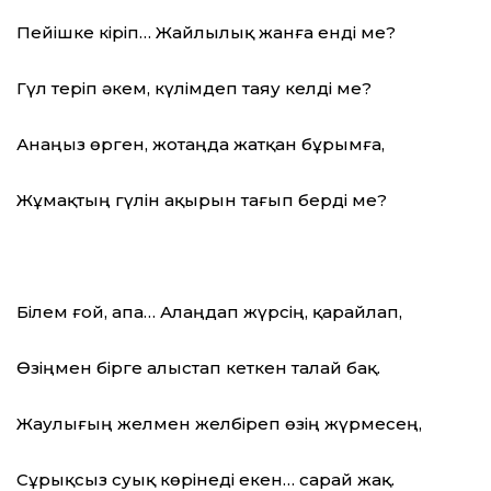
Пейішке кіріп… Жайлылық жанға енді ме?
Гүл теріп әкем, күлімдеп таяу келді ме?
Анаңыз өрген, жотаңда жатқан бұрымға,
Жұмақтың гүлін ақырын тағып берді ме?
Білем ғой, апа… Алаңдап жүрсің, қарайлап,
Өзіңмен бірге алыстап кеткен талай бақ.
Жаулығың желмен желбіреп өзің жүрмесең,
Сұрықсыз суық көрінеді екен… сарай жақ.