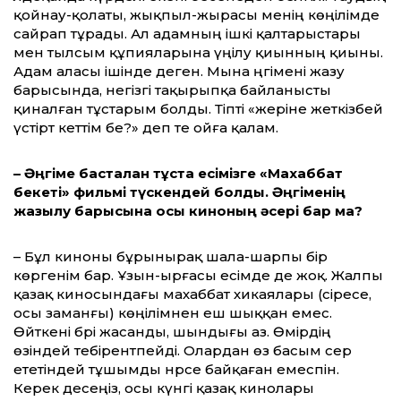
қойнау-қолаты, жықпыл-жырасы менің көңілімде
сайрап тұрады. Ал адамның ішкі қалтарыстары
мен тылсым құпияларына үңілу қиын­ның қиыны.
Адам аласы ішінде деген. Мына әңгімені жазу
барысында, не­гізгі тақырыпқа байланысты
қиналған тұстарым болды. Тіпті «жеріне жеткізбей
үстірт кеттім бе?» деп те ойға қалам.
– Әңгіме басталған тұста есімізге «Махаббат
бекеті» фильмі түскендей болды. Әңгіменің
жазылу барысына осы киноның әсері бар ма?
– Бұл киноны бұрынырақ шала-шарпы бір
көргенім бар. Ұзын-ырғасы есімде де жоқ. Жалпы
қазақ киносындағы махаббат хикаялары (әсіресе,
осы заманғы) көңілімнен еш шыққан емес.
Өйткені бәрі жасанды, шындығы аз. Өмірдің
өзіндей тебірентпейді. Олардан өз басым әсер
ететіндей тұшымды нәрсе байқаған емеспін.
Керек десеңіз, осы күнгі қазақ кинолары