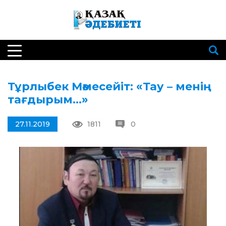
Тұрлыбек Мәмесейіт: «Тау – менің
тағдырым…»
27.11.2019
1811
0