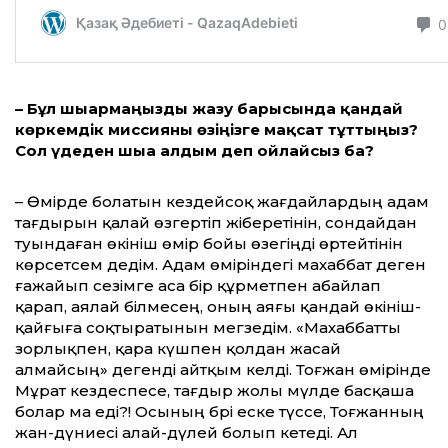
– Бұл шығармаңызды жазу барысында қандай
көркемдік миссияны өзіңізге мақсат тұттыңыз?
Сол үдеден шыға алдым деп ойлайсыз ба?
– Өмірде болатын кездейсоқ жағ­дай­лардың адам
тағдырын қалай өзгертіп жіберетінін, сондайдан
туындаған өкіні­ш өмір бойы өзегіңді өртейтінін
көрсетсем дедім. Адам өміріндегі ма­хаб­бат деген
ғажайып сезімге аса бір құрметпен абайлап
қарап, аялай біл­месең, оның аяғы қандай өкініш-
қайғыға соқтыратынын мегзедім. «Махаббатты
зорлықпен, қара күшпен қолдан жасай
алмайсың» дегенді айтқым келді. Тоғ­жан өмірінде
Мұрат кездеспесе, тағдыр жолы мүлде басқаша
болар ма еді?! Осы­ның бәрі еске түссе, Тоғжанның
жан-дүниесі алай-дүлей болып кетеді. Ал