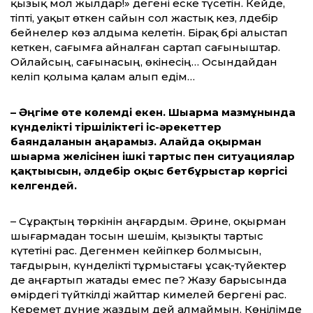
қызық мол жылдар!» дегені еске түсетін. Кейде,
тіпті, уақыт өткен сайын сол жастық кез, әлдебір
бейнелер көз алдыма келетін. Бірақ бәрі алыстап
кеткен, сағымға айналған сартап сағыныштар.
Ойлайсың, сағынасың, өкінесің… Осындайдан
келіп қолыма қалам алып едім…
– Әңгіме өте көлемді екен. Шығарма мазмұнында
күнделікті тіршіліктегі іс-әрекеттер
баяндалғанын аңғарамыз. Алайда оқырман
шығарма желісінен ішкі тартыс пен ситуациялар
қақтығысын, әлдебір оқыс бетбұрыстар көргісі
келгендей.
– Сұрақтың төркінін аңғардым. Әри­не, оқырман
шығармадан тосын ше­шім, қызықты тартыс
күтетіні рас. Дегенмен кейіпкер болмысын,
тағдырын, күнделікті тұрмыстағы ұсақ-түйектер
де аңғартып жатады емес пе? Жазу ба­ры­сында
өмірдегі түйткілді жайттар ки­мелей бергені рас.
Керемет дүние жаз­­дым дей алмаймын. Көңілімде