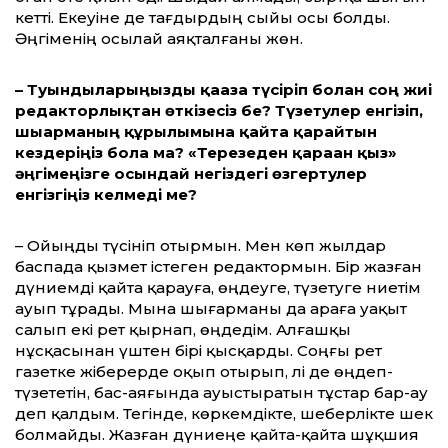
кетті. Екеуіне де тағдырдың сыйы осы болды.
Әңгіменің осылай аяқталғаны жөн.
– Туындыларыңызды қағазға түсіріп болған соң жиі
редакторлықтан өткізесіз бе? Түзетулер енгізіп,
шығарманың құры­лы­мына қайта қарайтын
кездеріңіз бола ма? «Терезеден қараған қыз»
әңгімеңізге осын­дай негіздегі өзгертулер
енгізгіңіз кел­меді ме?
– Ойыңды түсініп отырмын. Мен көп жылдар
баспада қызмет істеген редактормын. Бір жазған
дүниемді қайта қарауға, өңдеуге, түзетуге ниетім
ауып тұрады. Мына шығарманы да араға уақыт
салып екі рет қырнап, өңдедім. Алғашқы
нұсқасынан үштен бірі қысқарды. Соңғы рет
газетке жіберерде оқып отырып, әлі де өңдеп-
түзететін, бас-аяғында ауыс­ты­ратын тұстар бар-ау
деп қалдым. Тегінде, көркемдікте, шеберлікте шек
болмайды. Жазған дүниеңе қайта-қайта шұқшия