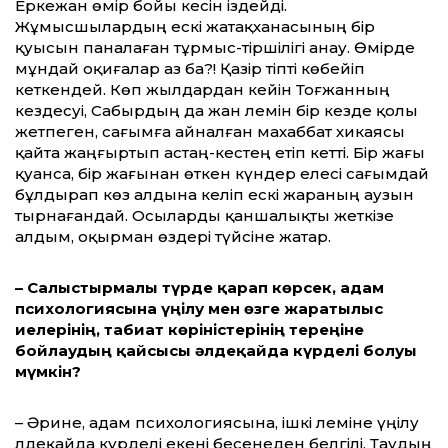
Еркежан өмір бойы әкесін іздейді.
Жұмысшылардың ескі жатақханасының бір
қуысын паналаған тұрмыс-тіршілігі анау. Өмірде
мұндай оқиғалар аз ба?! Қазір тіпті көбейіп
кеткендей. Көп жылдардан кейін Тоғжанның
кездесуі, Сабырдың да жан әлемін бір кезде қолы
жетпеген, сағымға айналған махаббат хикаясы
қайта жаңғыртып астаң-кестең етіп кетті. Бір жағы
қуанса, бір жағынан өткен күндер елесі сағымдай
бұлдырап көз алдына келіп ескі жараның аузын
тыр­­нағандай. Осыларды қаншалықты жеткізе
алдым, оқырман өздері түйсіне жатар.
– Салыстырмалы түрде қарап көрсек, адам
психологиясына үңілу мен өзге жаратылыс
иелерінің, табиғат көріністерінің тереңіне
бойлаудың қайсысы әлдеқайда күрделі болуы
мүмкін?
– Әрине, адам психологиясына, ішкі әлеміне үңілу
әлдеқайда күрделі екені бесенеден белгілі. Таудың