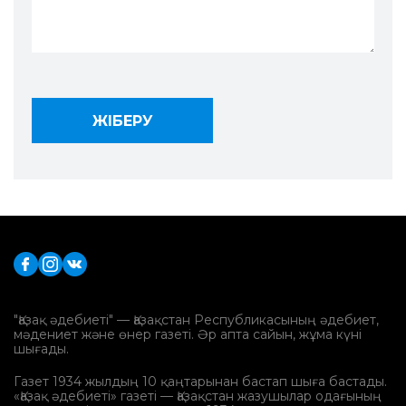
"Қазақ әдебиеті" — Қазақстан Республикасының әдебиет,
мәдениет және өнер газеті. Әр апта сайын, жұма күні
шығады.
Газет 1934 жылдың 10 қаңтарынан бастап шыға бастады.
«Қазақ әдебиеті» газеті — Қазақстан жазушылар одағының