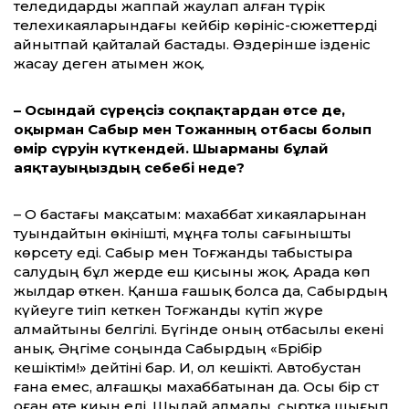
теледидарды жаппай жаулап алған түрік
телехикаяларындағы кейбір көрініс-сюжеттерді
айнытпай қайталай бастады. Өздерінше ізденіс
жасау деген атымен жоқ.
– Осындай сүреңсіз соқпақтардан өтсе де,
оқырман Сабыр мен Тоғжанның отбасы болып
өмір сүруін күткендей. Шығарманы бұлай
аяқтауыңыздың себебі неде?
– О бастағы мақсатым: махаббат хикаяларынан
туындайтын өкінішті, мұңға толы сағынышты
көрсету еді. Сабыр мен Тоғжанды табыстыра
салудың бұл жерде еш қисыны жоқ. Арада көп
жыл­дар өткен. Қанша ғашық болса да, Сабырдың
күйеуге тиіп кеткен Тоғжанды күтіп жүре
алмайтыны белгілі. Бүгінде оның отбасылы екені
анық. Әңгіме соңында Сабырдың «Бәрібір
кешіктім!» дейтіні бар. Иә, ол кешікті. Автобустан
ғана емес, алғашқы махаббатынан да. Осы бір сәт
оған өте қиын еді. Шыдай алмады, сыртқа шығып