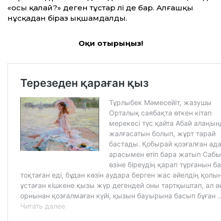
«осы қалай?» деген тұстар әлі де бар. Алғашқы
нұсқадан біраз ықшамдалды.
Оқи отырыңыз!