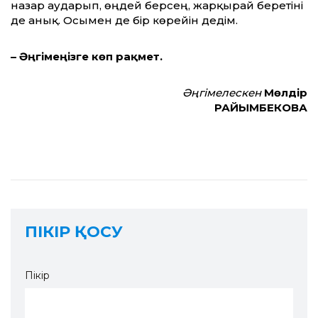
назар аударып, өңдей берсең, жарқырай беретіні
де анық. Осымен де бір көрейін дедім.
– Әңгімеңізге көп рақмет.
Әңгімелескен
Мөлдір
РАЙЫМБЕКОВА
ПІКІР ҚОСУ
Пікір