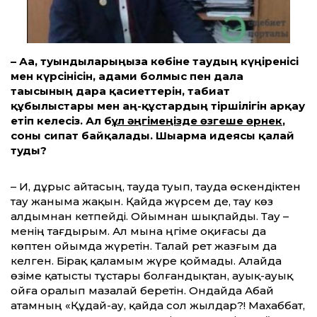
– Аға, туындыларыңызға көбіне тау­дың күңіренісі
мен күрсінісін, адами болмыс пен дала
тағысының дара қасиет­терін, табиғат
құбылыстары мен аң-құс­тар­дың тіршілігін арқау
етіп келесіз. Ал б
ұл әңгімеңізде өзгеше өрнек
,
соны сипат байқалады. Шығарма идеясы қалай
туды?
– Иә, дұрыс айтасың, тауда туып, тауда өскендіктен
тау жаныма жақын. Қай­­да жүрсем де, тау көз
алдымнан кетпейді. Ойымнан шықпайды. Тау –
менің тағдырым. Ал мына әңгіме оқиғасы да
көптен ойымда жүретін. Талай рет жазғым да
келген. Бірақ қаламым жүре қоймады. Алайда
өзіме қатысты тұстары болғандықтан, ауық-ауық
ойға оралып мазалай беретін. Ондайда Абай
атамның «Құдай-ау, қайда сол жылдар?! Махаббат,