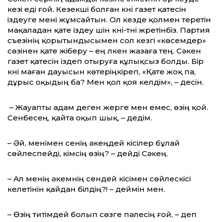
кезі еді ғой. Кезекші болған күні газет қатесін
іздеуге мені жұмсайтын. Ол кезде қолмен теретін
мақаладан қате іздеу үшін күні-түні жүретінбіз. Партия
съезінің қорытындысымен сол кезгі «көсемдер»
сөзінен қате жіберу – ең үлкен жазаға тең. Сәкен
газет қатесін іздеп отыруға құлықсыз болды. Бір
күні маған дауысын көтеріңкіреп, «Қате жоқ па,
дұрыс оқыдың ба? Мен қол қоя келдім», – десін.
– Жауапты адам деген жерге мен емес, өзің қой.
Сенбесең, қайта оқып шық, – дедім.
– Әй, менімен сенің әкеңдей кісілер бұлай
сөйлеспейді, кімсің өзің? – дейді Сәкең.
– Ал менің әкемнің сендей кісімен сөйлескісі
келетінін қай­дан білдің?! – деймін мен.
– Өзің титімдей болып сөзге пәлесің ғой, – деп