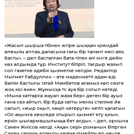
«Жасыл шырша түбінен жүгіре шыққан қояндай
өлеңнің аппақ даласына тағы бір талант иесі аяқ
басты», – деп басталған бата-тілек әлі күнге дейін
көз алдымда тұр. Институт бітіріп, тағдыр жазып
сол газетке әдеби қызметке келдім. Редактор
Нығмет Ғабдуллин – өте мәдениетті адам еді.
Бөлім бастығы Ізтай Мәмбетов ағамыз көп сөзге
жоқ кісі екен. Жұмысқа түс ауа бір соғып кетеді.
«Мына хаттарға жауап жаза бер» деген бір ауыз
ғана сөз айтып, бір буда хатты менің үстеліме үйе
салып, «жыр оқып, көңіл көтеруге» кетіп қалатын.
«Ол ақынға кеңседе отырып қызмет ету қиын,
еркін шығармашылыққа бет алды», – деп, орнына
Сәкен Жүнісов келді. «Ақан сері» романын бітірген
Сәкен серінің адамды көзіне ілмейтін өр кеуде