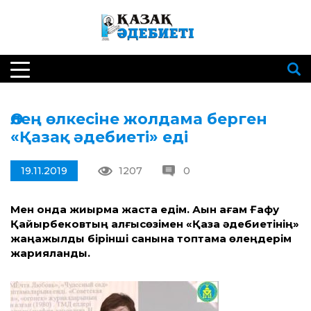
Өлең өлкесіне жолдама берген
«Қазақ әдебиеті» еді
19.11.2019
1207
0
Мен онда жиырма жаста едім. Ақын ағам Ғафу
Қайырбековтың алғысөзімен «Қазақ әдебиетінің»
жаңажылдық бірінші санына топтама өлеңдерім
жарияланды.