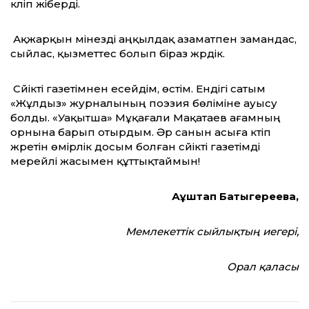
күліп жіберді.
Ақжарқын мінезді аңқылдақ азаматпен замандас,
сыйлас, қызметтес болып біраз жүрдік.
Сүйікті газетімнен есейдім, өстім. Ендігі сатым
«Жұлдыз» журналының поэзия бөліміне ауысу
болды. «Уақытша» Мұқағали Мақатаев ағамның
орнына барып отырдым. Әр санын асыға күтіп
жүретін өмірлік досым болған сүйікті газетімді
мерейлі жасымен құттықтаймын!
Ақұштап Бақтыгереева,
Мемлекеттік сыйлықтың иегері,
Орал қаласы