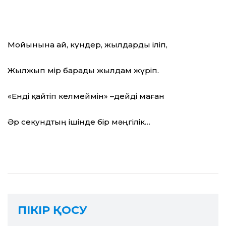
Мойынына ай, күндер, жылдарды іліп,
Жылжып өмір барады жылдам жүріп.
«Енді қайтіп келмеймін» –дейді маған
Әр секундтың ішінде бір мәңгілік…
ПІКІР ҚОСУ