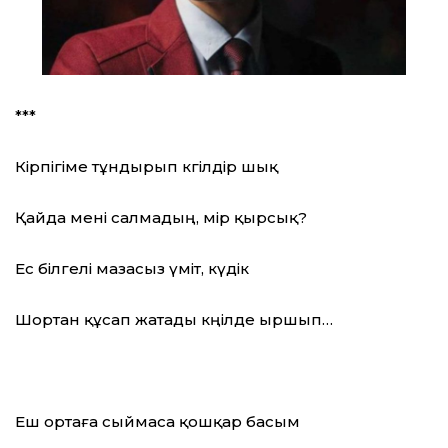
***
Кірпігіме тұндырып көгілдір шық
Қайда мені салмадың, өмір қырсық?
Ес білгелі мазасыз үміт, күдік
Шортан құсап жатады көңілде ыршып…
Еш ортаға сыймаса қошқар басым