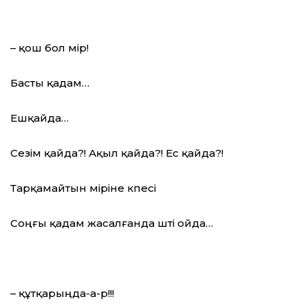
– қош бол өмір!
Басты қадам…
Ешқайда…
Сезім қайда?! Ақыл қайда?! Ес қайда?!
Тарқамайтын өміріне өкпесі
Соңғы қадам жасалғанда өшті ойда…
– құтқарыңда-а-р!!!