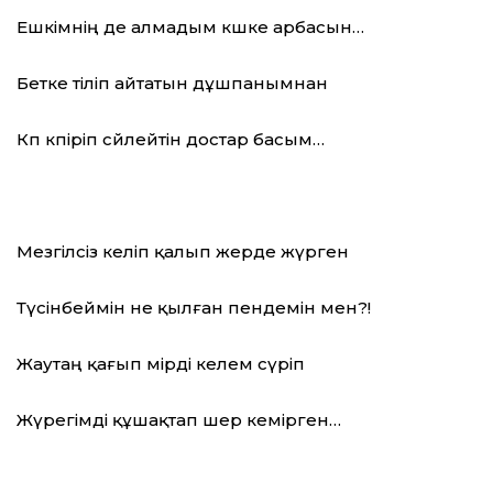
Ешкімнің де алмадым көшке арбасын…
Бетке тіліп айтатын дұшпанымнан
Көп көпіріп сөйлейтін достар басым…
Мезгілсіз келіп қалып жерде жүрген
Түсінбеймін не қылған пендемін мен?!
Жаутаң қағып өмірді келем сүріп
Жүрегімді құшақтап шер кемірген…