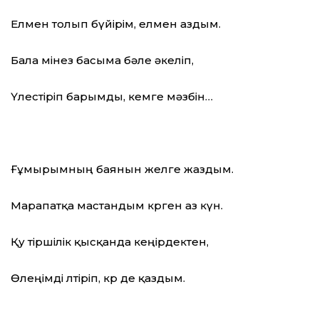
Елмен толып бүйірім, елмен аздым.
Бала мінез басыма бәле әкеліп,
Үлестіріп барымды, кемге мәзбін…
Ғұмырымның баянын желге жаздым.
Марапатқа мастандым көрген аз күн.
Қу тіршілік қысқанда кеңірдектен,
Өлеңімді өлтіріп, көр де қаздым.