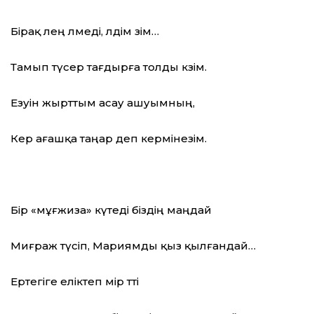
Бірақ өлең өлмеді, өлдім өзім…
Тамып түсер тағдырға толды көзім.
Езуін жырттым асау ашуымның,
Кер ағашқа таңар деп кермінезім.
Бір «мұғжиза» күтеді біздің маңдай
Миғраж түсіп, Мариямды қыз қылғандай…
Ертегіге еліктеп өмір өтті