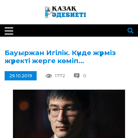
Бауыржан Игілік. Күнде жүрміз
жүректі жерге көміп…
29.10.2019
1772
0