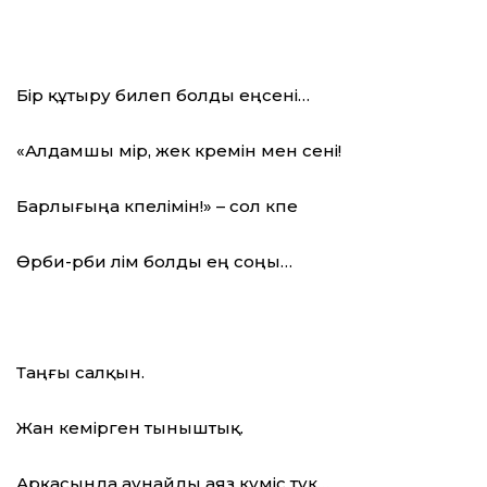
Бір құтыру билеп болды еңсені…
«Алдамшы өмір, жек көремін мен сені!
Барлығыңа өкпелімін!» – сол өкпе
Өрби-өрби өлім болды ең соңы…
Таңғы салқын.
Жан кемірген тыныштық.
Арқасында аунайды аяз күміс түк…