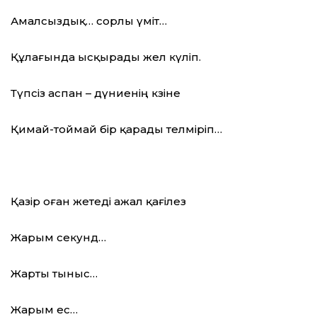
Амалсыздық… сорлы үміт…
Құлағында ысқырады жел күліп.
Түпсіз аспан – дүниенің көзіне
Қимай-тоймай бір қарады телміріп…
Қазір оған жетеді ажал қағілез
Жарым секунд…
Жарты тыныс…
Жарым ес…