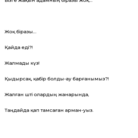
Бізге жақын адамның біразы жоқ…
Жоқ біразы…
Қайда еді?!
Жалмады күз!
Қыдырсақ, қабір болды-ау барғанымыз?!
Жалған өшті олардың жанарында,
Таңдайда қап тамсаған арман-уыз.