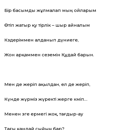
Бір басымды жұлмалап мың ойларым
Өтіп жатыр қу тірлік – шыр айналым
Көздеріммен алданып дүниеге,
Жон арқаммен сеземін Құдай барын.
Мен де жеріп ақылдан, ел де жеріп,
Күнде жүрміз жүректі жерге көміп…
Менен өзге ермегі жоқ, тағдыр-ау
Тағы қандай сыйың бар?