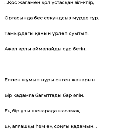
…Қос жағамен қол ұстасқан зіл-көпір,
Ортасында бес секундсыз мүрде тұр.
Тамырдағы қанын үрлеп суытып,
Ажал қолы аймалайды сұр бетін…
Еппен жұмып нұры сөнген жанарын
Бір қадамға бағыттады бар әлін.
Ең бір ұлы шекарада жасамақ
Ең алғашқы һәм ең соңғы қадамын…