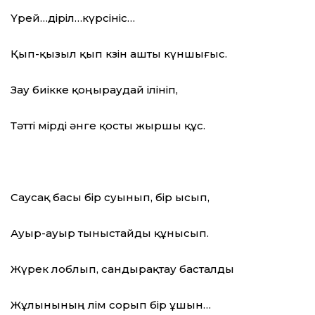
Үрей…діріл…күрсініс…
Қып-қызыл қып көзін ашты күншығыс.
Зау биікке қоңыраудай ілініп,
Тәтті өмірді әнге қосты жыршы құс.
Саусақ басы бір суынып, бір ысып,
Ауыр-ауыр тыныстайды құнысып.
Жүрек лоблып, сандырақтау басталды
Жұлынының өлім сорып бір ұшын…