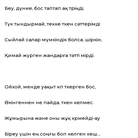
Беу, дүние, бос таптап ақ төріңді,
Түк тындырмай, текке өткен сәттерімді
Сыйлай салар мүмкіндік болса, шіркін,
Қимай жүрген жандарға тәтті өмірді.
Ойхой, менде уақыт көп өткерген бос,
Өкінгеннен не пайда, өткен келмес.
Жұмырына және оны жұқ көрмейді-ау
Біреу үшін ең соңғы боп келген кеш…