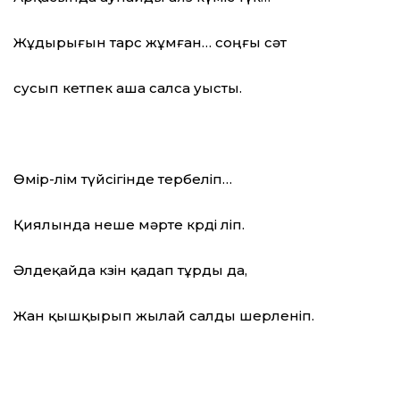
Жұдырығын тарс жұмған… соңғы сәт
сусып кетпек аша салса уысты.
Өмір-өлім түйсігінде тербеліп…
Қиялында неше мәрте көрді өліп.
Әлдеқайда көзін қадап тұрды да,
Жан қышқырып жылай салды шерленіп.