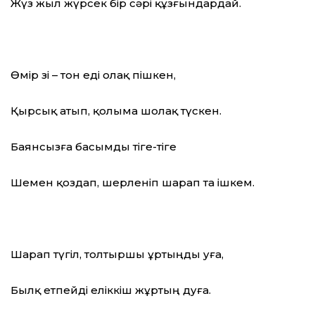
Жүз жыл жүрсек бір сәрі құзғындардай.
Өмір өзі – тон еді олақ пішкен,
Қырсық атып, қолыма шолақ түскен.
Баянсызға басымды тіге-тіге
Шемен қоздап, шерленіп шарап та ішкем.
Шарап түгіл, толтыршы ұртыңды уға,
Былқ етпейді еліккіш жұртың дуға.