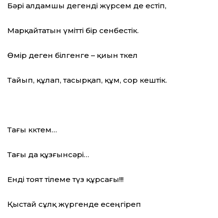
Бәрі алдамшы дегенді жүрсем де естіп,
Марқайтатын үмітті бір сенбестік.
Өмір деген білгенге – қиын өткел
Тайып, құлап, тасырқап, құм, сор кештік.
Тағы көктем…
Тағы да құзғынсәрі…
Енді тоят тілеме түз құрсағы!!!
Қыстай сұлқ жүргенде есеңгіреп