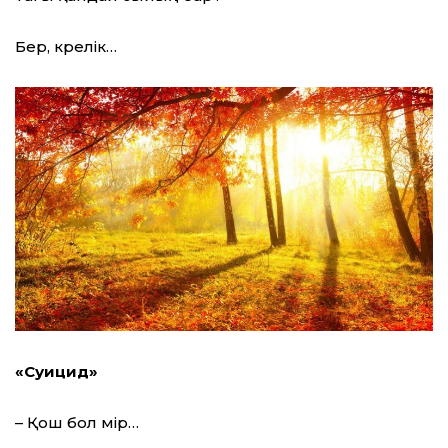
Бер, көрелік…
«Суицид»
– Қош бол өмір…