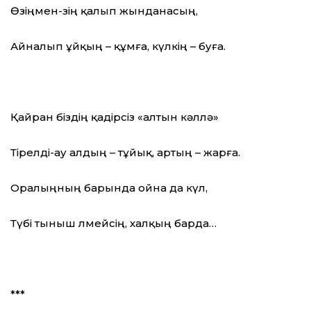
Өзіңмен-өзің қалып жынданасың,
Айналып ұйқың – құмға, күлкің – буға.
Қайран біздің қадірсіз «алтын кәллә»
Тірелді-ау алдың – тұйық, артың – жарға.
Оралыңның барында ойна да күл,
Түбі тыныш өлмейсің, халқың барда…
***