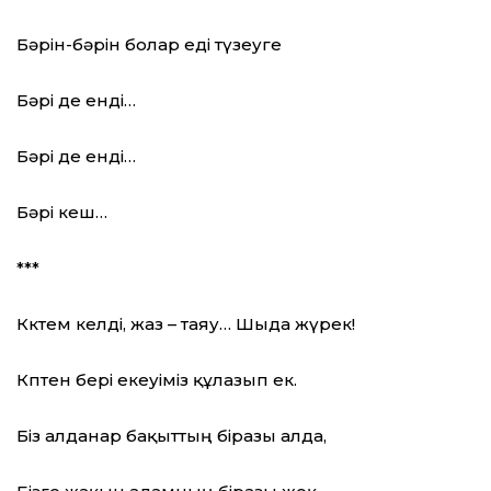
Бәрін-бәрін болар еді түзеуге
Бәрі де енді…
Бәрі де енді…
Бәрі кеш…
***
Көктем келді, жаз – таяу… Шыда жүрек!
Көптен бері екеуіміз құлазып ек.
Біз алданар бақыттың біразы алда,