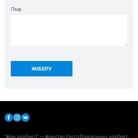
Пікір
"Қазақ әдебиеті" — Қазақстан Республикасының әдебиет,