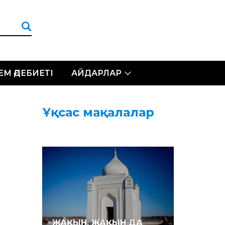
ЛЕМ ӘДЕБИЕТІ
АЙДАРЛАР
Ұқсас мақалалар
і
ы,
ЖАҚЫН, ЖАҚЫН ДА