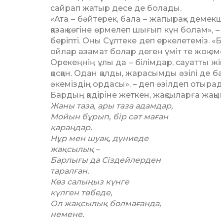
сайрап жатыр десе де болады.
«Ата – бәйтерек, бала – жапырақ» демекші
қазақ көгіне өрмелеп шығып күн болам»,
беріпті. Оны Сұлтеке деп еркелетеміз. «
ойлар азамат болар деген үміт те жоқ ем
Орекеңнің ұлы да – білімдар, сауатты жіг
қосқан. Одан қалды, жарасымды әзілі де б
әкеміздің ордасы», – деп әзілдеп отыра
Бардың қадіріне жеткен, жақсыларға жақ
Жаны таза, ары таза адамдар,
Мойын бұрып, бір сәт маған
қараңдар.
Нұр мен шуақ, дүниеде
жақсылық –
Барлығы да Сіздейлерден
таралған.
Көз салыңыз күнге
күлген төбеде,
Ол жақсылық болмағанда,
немене.