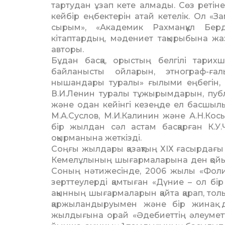
тартудан ұзап кете алмады. Сөз ретіне
кейбір еңбектерін атай кетелік. Ол «За
сырым», «Академик Рахманқұл Берді
кітаптардың, мәдениет тақырыбына ж
авторы.
Бұдан басқа, орыстың белгілі тарих
байланысты ойларын, этнограф-ға
нышандары туралы» ғылыми еңбегін, 
В.И.Ленин туралы тұжырымдарын, пуб
және одан кейінгі кезеңде ел басшылы
М.А.Сус­лов, М.И.Калинин және А.Н.Ко­с
бір жылдан сәл астам басқарған К.У.
оқырманына жеткізді.
Соңғы жылдары қазақтың ХІХ ғасырдағы х
Кемелұлының шығармаларына ден қойы
Соның нәтижесінде, 2006 жылы «Фол
зерттеулерді қамтыған «Дүние – ол бір
ақынның шығармаларын қайта қарап, толы
қаржыландыруымен және бір жинақ д
жылдығына орай «Әдебиеттің әлеумет