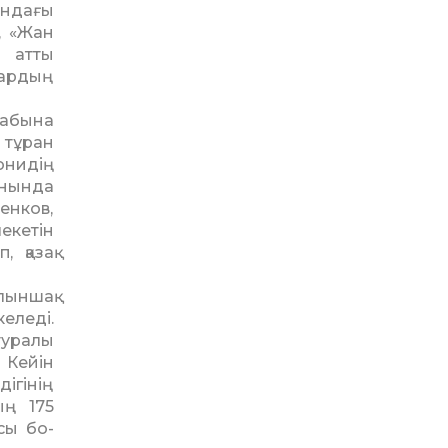
ындағы
, «Жан
» атты
лардың
табына
тұран
онидің
анында
енков,
екетін
 қазақ
лыншақ
еледі.
туралы
 Кейін
ігінің
ың 175
сы бо­