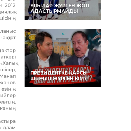
н 2012
ҰЛЫЛАР ЖҮРГЕН ЖОЛ
АДАСТЫРМАЙДЫ
иялық-
ісінің
йланыс
ақ қарт
дактор
аткері
«Халық
шілер,
ПРЕЗИДЕНТКЕ ҚАРСЫ
Манап
ШЫҒЫП ЖҮРГЕН КІМ?
еханов
өзінің
рийлер
евтың,
иканың
астыра
 қалам