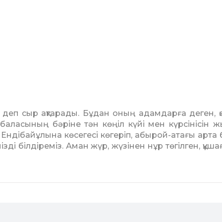
 деп сыр ақтарады. Бұдан оның адамдарға деген, қ
баласының бәріне тән көңіл күйі мен күрсі­нісін 
Ендібай­ұлына көсегесі көгеріп, абырой-атағы арта б
ізді білдіреміз. Аман жүр, жүзінен нұр төгілген, құша