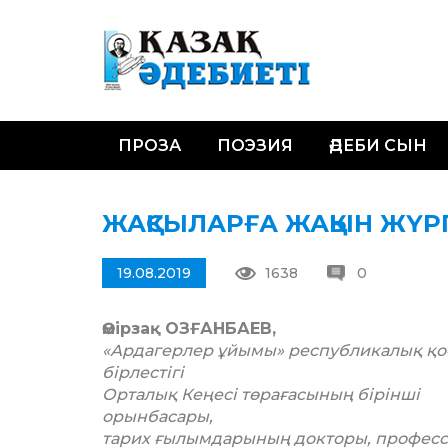
ПРОЗА
ПОЭЗИЯ
ӘДЕБИ СЫН
ЖАҚСЫЛАРҒА ЖАҚЫН ЖҮР
19.08.2019
1638
0
Өмірзақ ОЗҒАНБАЕВ,
«Ардагерлер ұйымы» республикалық қ
бірл
Орталық Кеңесі төрағасының бірінші
орын
тарих ғылымдарының докторы, профес