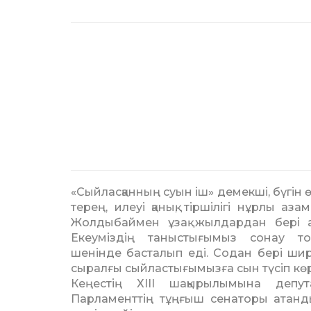
«Сыйласқанның суын іш» демекші, бүгін ө
терең, илеуі қанық, тіршілігі нұрлы а
Жолдыбаймен ұзақ жылдардан бері ар
Екеуміздің таныстығымыз сонау т
шенінде басталып еді. Содан бері шире
сыралғы сыйластығымызға сын түсіп көр
Кеңестің ХIII шақырылымына депу
Парламенттің тұңғыш сенаторы атан