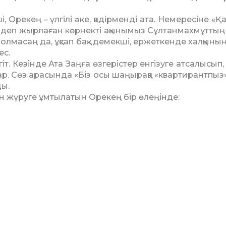
, Орекең – үлгілі әке, қадірменді ата. Немересіне «
 – деп жырлаған көрнекті ақынымыз Сұлтанмахмұттың 
Болмасаң да, ұқсап бақ» демекші, ержеткенде халқыны
ес.
іт. Кезінде Ата Заңға өзгерістер енгізуге атсалысып,
ар. Сөз арасында «Біз осы шаңыраққа «квартирантпыз»
ды.
ын жүруге ұмтыла­тын Орекең бір өлеңінде: