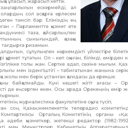
ққа ұласып, жарасып кеттік.
аңғарлығын ескермейді, ал
і, олардың сол асқарға өрлесем
деген тәмсіл бар. Еліміздің ең
ган – Парламентте қызмет ете
ндүниесі таза, қайсарлық пен
лтынның сынығындай, қазақы
 тағдырға ризамын.
далдығын, сұлулық пен көркемдікті үйлестіре біле­ті
і құрмет тұтатын. Ол – көп оқыған, білімді, өмірден к
ізгілікке толы жан. Сертке адал, сөзіне мығым. Қаза
екқорлығы мен ізденгіштігі – табиғатынан жанына сері
қасқа жолы мен берік ұстанған қағидасы да ерекше.
аны байқалмайды. Күні кешегі жігіт ағасы – О
істі де еңсерген екен. Осы арада Орекеңнің өмір 
отырмын.
тетінің журналистика факультетіне оқуға түсіп,
ған соң, Қазақ мемле­кеттік телерадио комитетін
н Компартиясы Орталық Комитетінің органы «Қаз
нда әдеби қызметкер, жетекші редактор (1982-1992
нті мен Министрлер Кабинетінің Аппараттарын