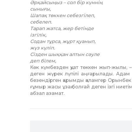
Әрқайсыңыз – сол бір күннің
сынығы,
Шапақ төккен себезгілеп,
себелеп.
Тарап жатса, жер бетінде
ізгілік,
Содан тұрса, жұрт қуанып,
жүз күліп.
Сізден шыққан алтын сәуле
деп білем,
Көк күмбезден қуат төккен жып-жылы, –
деген жүрек лүпілі аңғарылады. Адам 
безендірген қарым­ды қаламгер Орынбек 
ғұмыр жасы ұзақ болғай деген ізгі ниетім
абзал азамат.