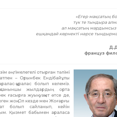
«Егер мақсатың бо
түк те тындыра алм
ал мақсатың мардымсыз 
ешқандай көрнекті нәрсе тындырм
Д.
француз фил
зім әңгімелегелі отырған тәлімі
заматпен – Орынбек Ендібайұлы
алас-құралас болып келеміз.
оқсаныншы жылдардың орта
к ғасырға жуық уақыт өтсе де,
ген жоқ. Ол кезде мен Жоғарғы
тат болып сайланып, кейін
дым. Қызмет бабымен араласа