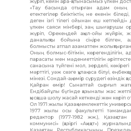
жүріп, кейін ара-қатынасымыз үлкен досты
«Тау басында отырған адам оның з
етектегілер биіктіктің не екенін білед
деген ізгі тілегі ойынан еш кетпейді» 
үлкен саяси мінбері, заң шығарушы ор
жүріп, Орекеңдей ақыл-ойы жүйрік, жа
даналықты бойына сіңіре білген, а
болмысты атпал азаматпен жолықтырған
Оның болмыс-бітімін, көре­ген­ділігін, а
парасаты мен мәдениет­тілігін әріптестер
санасына түйгені мол, зерделі, көкірегі 
мәрттігі, уәж сөзге құлақ аса білуі, еңб
мінезі. Сондай-ақ, өмір сүрудегі өзіндік 
Қайран өмір! Сынаптай сырғып жатқ
Ендібайұлы бүгінде қазыналы жас жетп
қысқаша шолу жасай кеткенді жөн көріп 
Ол 1971 жылы Қазақ мемлекет­тік универси
1977 жы­лы осы факультетті тәмам­да
редактор (1977-1982 жж.), Қазақста
коммунисі» (қазіргі «Ақиқат») журналы
Қазақстан Республикасының Президе