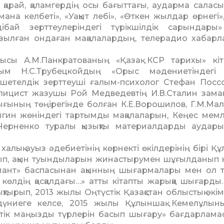
 қарай, қаламгердің осы бағыттағы, аударма салас
мана келбеті», «Уақыт лебі», «Өткен жылдар өрнегі»
бай зерттеулеріндегі түрікшілдік сарындары
азылған ондаған мақалалардың, телерадио хабар
шысы А.М.Панкратованың «Қазақ КСР тарихы» кі
лым Н.С.Трубецкойдың «Орыс мәдениетіндегі 
шетелдік зерттеуші ғалым-психолог Стефан Посс
лицист жазушы Рой Медведевтің И.В.Сталин зам
ғының төңірегінде болған К.Е.Воро­шилов, Г.М.Мал
ы­гин жөніндегі тартымды мақа­ла­ларын, Кеңес мемл
Черненко туралы қызықты материалдарды аударып,
алық ауыз әдебиетінің көрнекті өкілдерінің бірі Құ
п, ақын туындыларын жинастырумен шұғылданып к
иант» баспасынан ақынның шығармалары мен ол 
 көлдің қасқалдағы…» атты кітапты жарыққа шығарды.
қтырып, 2013 жылы Оңтүстік Қазақстан облыстық әкімд
үниеге келсе, 2015 жылы Құлыншақ Кемелұлын
тік маңызды түрлерін басып шығару» бағдарлама