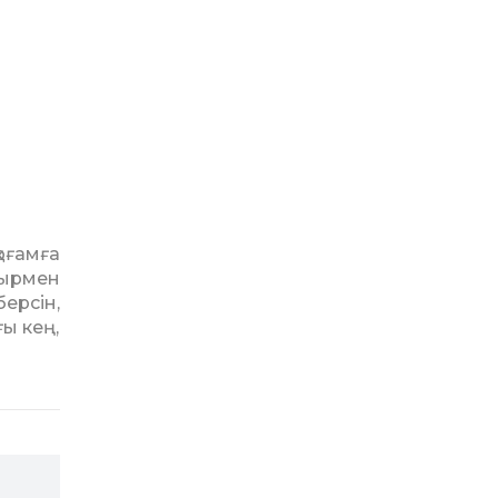
оғамға
жырмен
ерсін,
ғы кең,