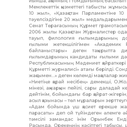
йынша, ақынның 1 томдығының басылып
Мемлекеттік қызметтегі табысты жұмысы
10 жыл», «Қазақ­стан Парламентіне 10
тәуелсіз­дігіне 20 жыл» медальдарыме
Сенат Төрағасының Құрмет грамотасымен
2006 жылы Қазақстан Журналис­тер од
тауып, филология ғылымдарының до
ғылыми жетекшілігімен «Академик Ра
байланыстары» деген тақырыпта ди
ғылымдарының кандидаты ғылыми дәр
Республикасының Мәдениет қайраткері т
Құрметті журна­лисі» атағы берілді. С
жақсымен…» деген көлемді мақалалар жин
«Ниетіңе қарай несібең» демекші, О.Жо
мінезі, ақжарқын пейілі, сары даладай 
дейтінім, бойындағы бар қайрат-жігерін
асыл қазынасы – төл мұраларын зерттеуг
«Адам бойында үш қасиет ерекше жар
парасаты» деп ой түйіндеген әлемге 
тәмсілі замандас інім Орынбек Енді
Расында, Орекеңнің кәсіптегі табысы,