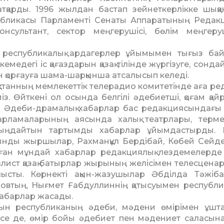
атқарды. 1996 жылдан бастап зей­неткерлікке шыққа
пуб­ликасы Парламенті Сенаты Аппа­ратының Редакц
н­сультант, сектор меңгерушісі, бөлім меңгеруш
ейін республикалық ардагерлер ұйымымен тығыз ба
дегі іс қағаздарын қазақ тілінде жүргізуге, сондай-
ын қорғауға шама-шарқынша атсалысып келеді.
танның мемлекеттік телерадио комитетінде аға ре
 Өйткені ол осында белгілі әдебиетші, қоғам қайр
Әдеби-драмалық хабарлар бас редакциясындағы 
арламаларының аясында халық театрлары, терме­
ңдайтын тартымды хабарлар ұйымдастырды. 
сынды жыршылар, Рахманқұл Бердібай, Көбей Сейд
лған мұндай хабарлар редакциялық лездемелерде 
алист қазақ батырлар жырының желісімен телесцена
ысты. Көрнекті ақын-жазушылар Әбділда Тәжіба
овтың, Нығмет Ғабдул­линнің қатысуымен респуб­л
хабарлар жасады.
олын республиканың әдеби, мәдени өмірімен ұшт
есе де, өмір бойы әдебиет пен мәдениет саласына