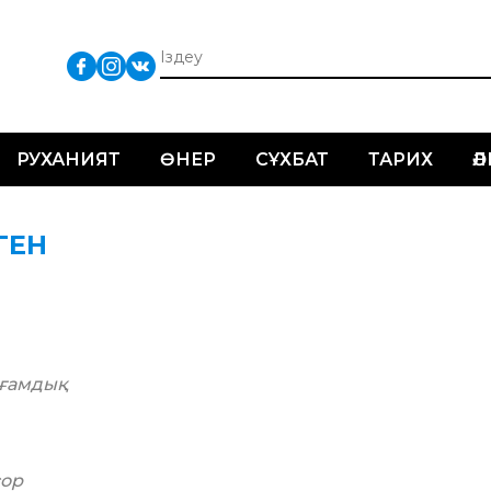
РУХАНИЯТ
ӨНЕР
СҰХБАТ
ТАРИХ
Ә
ГЕН
оғамдық
естіг
басар
сор