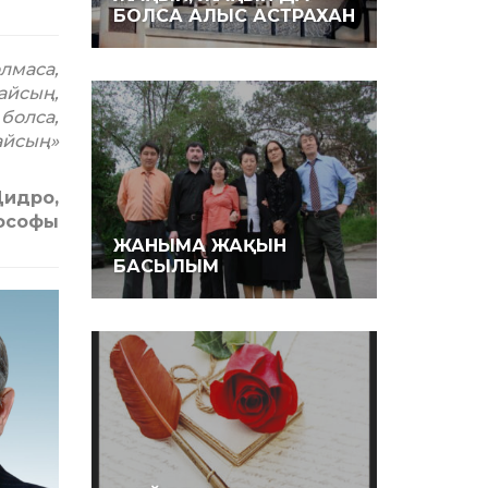
БОЛСА АЛЫС АСТРАХАН
лмаса,
айсың,
болса,
айсың»
Дидро,
ософы
ЖАНЫМА ЖАҚЫН
БАСЫЛЫМ