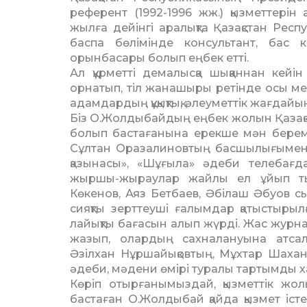
референт (1992-1996 жж.) қызметтерін 
жылға дейінгі аралықта Қазақстан Рес­
баспа бөлімінде консультант, бас ко
орынбасары болып еңбек етті.
Ал құрметті демалысқа шық­қан­нан к
орнатып, тіл жанашыры ретінде осы мекеме
адамдардың құқықтық, әлеуметтік жағдай
Біз О.Жолдыбайдың еңбек жолын Қазақс
болып бастағанына ерекше мән береміз.
Сұлтан Оразалиновтың басшылығымен 
қазынасы», «Шұғыла» әдеби телебағд
жыршы-жыраулар жайлы ел ұйып ты
Көкенов, Аяз Бетбаев, Әбілаш Әбуов 
сияқты зерттеуші ғалымдар қатыстыры
лайықты бағасын алып жүрді. Жас журн
жазып, олардың сахналануына атсал
Әзілхан Нұршайықовтың, Мұх­тар Шахан
әдеби, мәдени өмірі туралы тартымды 
Көріп отырғанымыздай, қыз­меттік ж
бастаған О.Жолдыбай қайда қызмет іст