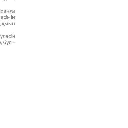
Қараңғы
есімін
ң қамын
 үлесін
, бұл –