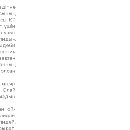
дігіне
асының
ысы ҚР
і үшін
 уақыт
алидың
 әдеби
ология
ақстан
ан­ның
болсаң
 қоңыр
. Олай
мыздың
ен ой-
лиқалы
індей.
қырап,