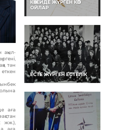
КӨКЕЙДЕ ЖҮРГЕН КӨП
ОЙЛАР
н ақыл-
өргені,
ққа тән
к еткен
ЕСТЕ ЖҮРГЕН ЕСТЕЛІК
рынбек
жолына
де аға
ақстан
 жж.),
да аға