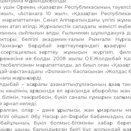
 шығуына мұрындық болды.
 үшін Орекең «Қазақстан Республикасының тәуелсіз
 жыл», «Астанаға 10 жыл», «Қазақ­стан Республик
н марапатталған. Сенат Аппара­тындағы үлгілі жұм
 атап өтілді. Журналистік саладағы жемісті еңбег
ағының сыйлығын алды. Ғылыммен шұғылдануға да
кторы, белгілі академик-ғалым Рымғали Нұрғ
хманқұл Бердібай зерттеулеріндегі қазақ-түркі
ссертациялық зерттеу жұмысын жүргізіп, фил
ежесіне ие болды. 2008 жылы О.Е.Жолдыбай Қаз
өсбелгісімен марапат­талды, ал биыл оған «Қазақст
ондай-ақ астанадағы «Фолиант» баспасынан «Жолдас 
ағы жарық көрді.
лдыбай – асқаралы азаматтық тұлғасының қазаққа тән
кең көңі­лі­нің арқасында ел арасында абыройлы жан
, білімін, тәжірибесін, бүкіл саналы ғұмырын халқы
е арнап келеді.
алған, олар – дене құрылысы, жан құмарлығы м
әйгілі ойшыл Әбу Насыр әл-Фараби бабамыздың са
байұлының бүкіл болмыс-бітімінен хабар берет
 шыққан шыңы, бағындырған биігі Құс жолындай жар