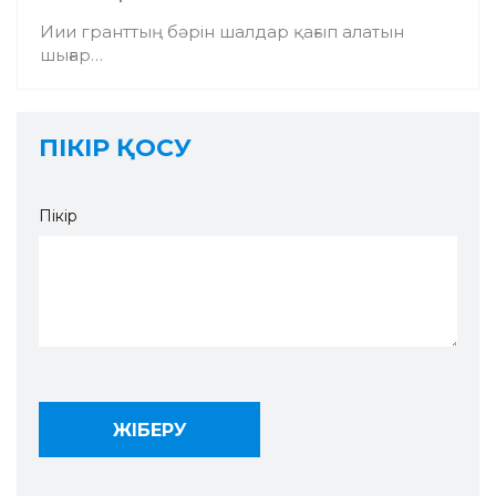
Иии гранттың бәрін шалдар қағып алатын
шығар…
ПІКІР ҚОСУ
Пікір