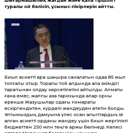
шығармашылық жағдай және қала тіршілігі
туралы ой бөлісіп, ұсыныс-пікірлерін айтты.
Биыл қасиетті қара шаңырақ саналатын одаққа 85 жыл
толғалы отыр. Торқалы той алдында қала әкімдігі
тарапынан қолдау көрсетілетіні айтылды. Алматы
ғана емес, жалпы қазақ тарихында алар орны
ерекше Жазушылар одағы ғимараты
ескіргендіктен, күрделі жөндеуден өтетін болды.
Ұлтымыздың дамуына үлес қосқан алыптардың ізі
қалған қасиетті орданы жөндеу үшін биыл жергілікті
бюджеттен 250 млн теңге қаржы бөлінеді. Келесі