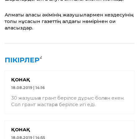
Алматы қаласы әкімінің жазушылармен кездесуінің
толық нұсқасын газеттің алдағы нөмірінен оқи
аласыздар.
2
ПІКІРЛЕР
ҚОНАҚ
18.08.2019 | 14:16
30 жазушыға грант берілсе дұрыс болған екен.
Сол грант жастарға берілсе игі еді.
ҚОНАҚ
18.08.2019 | 14:55