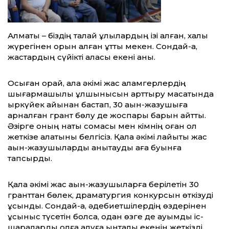
Алматы – біздің талай ұлылардың ізі қалған, халық
жүрегінен орын алған құтты мекен. Сондай-ақ,
жастардың сүйікті қаласы екені анық.
Осыған орай, қала әкімі жас қаламгерлердің
шығармашылық құлшынысын арттыру мақсатында
қыркүйек айынан бастап, 30 ақын-жазушыға
арналған грант бөлу де жоспары барын айтты.
Әзірге оның нақты сомасы мен кімнің оған қол
жеткізе алатыны белгісіз. Қала әкімі лайықты жас
ақын-жазушыларды анықтауды аға буынға
тапсырды.
Қала әкімі жас ақын-жазушыларға берілетін 30
гранттан бөлек, драматургия конкурсын өткізуді
ұсынды. Сондай-ақ, әдебиетшілердің өздерінен
ұсыныс түсетін болса, одан өзге де ауқымды іс-
шараларды қолға алуға ынталы екенін жеткізді.