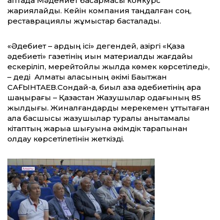
аптада Мәдениет басқармасы конкурс
жариялайды. Кейін компания таңдалған соң,
реставрациялық жұмыстар басталады.
«Әдебиет – ардың ісі» дегендей, қазіргі «Қазақ
әдебиеті» газетінің қиын материалдық жағдайы
ескеріліп, мерейтойлық жылда көмек көрсетіледі»,
– деді Алматы қаласының әкімі Бақытжан
САҒЫНТАЕВ.Сондай-ақ, биыл қазақ әдебиетінің қара
шаңырағы – Қазақстан Жазушылар одағының 85
жылдығы. Жиналғандарды мерекемен құттықтаған
қала басшысы жазушылар туралы анықтамалық
кітаптың жарыққа шығуына әкімдік тарапынан
қолдау көрсетілетінін жеткізді.