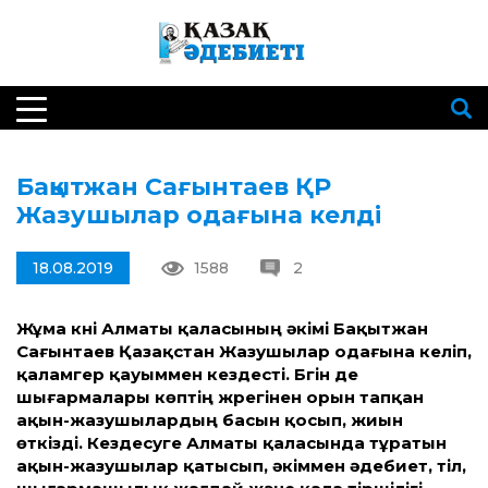
Бақытжан Сағынтаев ҚР
Жазушылар одағына келді
18.08.2019
1588
2
Жұма күні Алматы қаласының әкімі Бақытжан
Сағынтаев Қазақстан Жазушылар одағына келіп,
қаламгер қауыммен кездесті. Бүгін де
шығармалары көптің жүрегінен орын тапқан
ақын-жазушылардың басын қосып, жиын
өткізді. Кездесуге Алматы қаласында тұратын
ақын-жазушылар қатысып, әкіммен әдебиет, тіл,