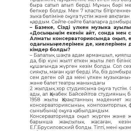
быра сатып алып берді. Мұның бәрі ме
бепкер болды. Мен 7 класты бітіргенн
зыка бөліміне оқуға түстім және аяқтаға
қардым. Сөйте-сөйте балаларға домбыра
– Базеке, Сізді үлкен музыка ауыл
«Досыңның кім екенін айт, сонда мен с
Алматы кон­серваториясында оқып, ең
одағының ие­лерімен де, киелерімен д
кімдер болды?
– Балалық шақта адам арманшыл, қиялшы
да, бір күні жылт еткен жылы леп білі
құшағында жүрген кезім болды. Сол сез
сияқ­ты, маған қуат берді. Иә, біз домб
сем деген ой да мені үлкен музыканың 
және балет театры жанындағы
2 жыл­дық хор студиясына оқуға түстім.
ады, ал Қанабек Байсейітов студияның 
1958 жылы Қазақстанның мәдениет жә
консерваториясының композиторлық фа
сыныбына) оқуға қабылдандым.
Консерваторияда оқып жүрген және жұ
барынша жақсылық жасаған, кезін
Е.Г.Брусиловский болды. Тіпті, мені қызме