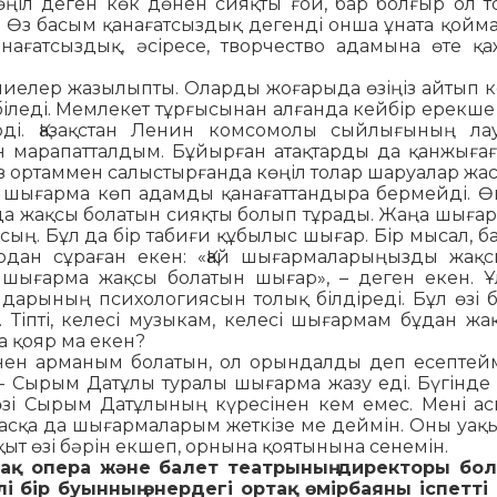
ңіл де­ген көк дөнен сияқты ғой, бар болғыр ол т
. Өз басым қанағатсыздық дегенді онша ұната қой­ма
нағатсыздық, әсіресе, творчество адамына өте қа­
иелер жа­зылыпты. Оларды жоғарыда өзіңіз айтып кет­
­леді. Мемлекет тұрғысынан алғанда кейбір ерек­ше
ді. Қазақстан Ленин комсомолы сыйлығының лау
 ма­рапатталдым. Бұйырған атақтарды да қанжығағ
з ор­таммен салыстырғанда көңіл толар шаруалар жа­
 шы­­ғар­ма көп адамды қанағаттандыра бермейді. Өйт
а жақсы болатын сияқты болып тұрады. Жаңа шы­ға
сың. Бұл да бір табиғи құбылыс шығар. Бір мысал, б
рдан сұраған екен: «Қай шығармаларыңызды жақ­
і шы­ғарма жақсы болатын шығар», – деген екен. Ұ
дарының пси­хологиясын толық білдіреді. Бұл өзі 
іпті, келесі му­зыкам, келесі шығармам бұдан жа
а қояр ма екен?
ен ар­ма­ным болатын, ол орындалды деп есептейм
– Сы­рым Датұлы туралы шығарма жазу еді. Бүгінде м
өзі Сы­рым Датұлының күресінен кем емес. Мені ас
сқа да шығармаларым жеткізе ме деймін. Оны уақы
ақыт өзі бәрін екшеп, орнына қоятынына сенемін.
зақ опера жә­не балет театрының директоры бол
ілі бір буын­ның өнердегі ортақ өмірбаяны іспетті