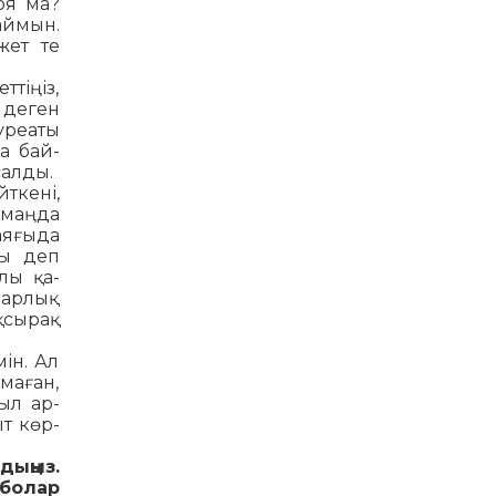
оя ма?
й­мын.
жет те
тіңіз,
 деген
­реаты
а бай­
салды.
­кені,
рмаңда
аяғыда
сы деп
лы қа­
барлық
қсырақ
ін. Ал
а­ған,
ыл ар­
т көр­
дыңыз.
 болар