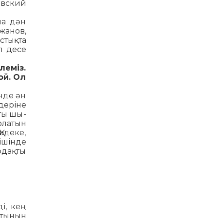
овский
ма дән
жанов,
стықта
п десе
леміз.
ой. Ол
нде ән
деріне
ты шы­
олатын
адеке,
ішінде
Ардақты
і, кең
атынын