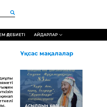
ЛЕМ ӘДЕБИЕТІ
АЙДАРЛАР
Ұқсас мақалалар
адиұлы
ияметі
ғыңмен
ткізіп
 қинап
еткелі
лы.
АСЫЛДЫҢ КӨЗІ -