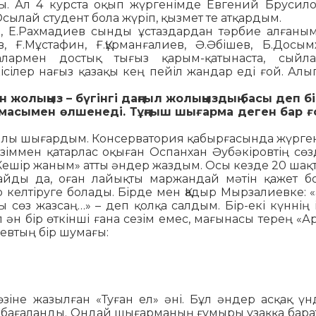
ы. Ал 4 курста оқып жүргенімде Евгений Бруси­л
сылай студент бола жүріп, қызмет те атқардым.
ов, Е.Рах­мадиев сынды ұстаздардан тәрбие алғаны
 Ғ.Мұс­тафин, Ғ.Құрманғалиев, Ә.Әбішев, Б.До­сым
овалармен достық тығыз қарым-қатынаста, сыйла
кісілер нағыз қазақы кең пейіл жандар еді ғой. Алы
н жо­лыңыз – бүгінгі даңғыл жолыңыздың басы деп бі
армасымен өлшенеді. Тұңғыш шығарма деген бар ғ
ылы шы­ғардым. Консерватория қабырғасында жүрге
зіммен қатарлас оқыған Оспанхан Әубәкіровтің сөз
 «Кешір жа­ным» атты әндер жаздым. Осы кезде 20 шақ
айды да, оған лайықты маржандай мәтін қажет б
келтіруге болады. Бірде мен Қадыр Мырзалиевке: «Қ
ы сөз жазсаң…» – деп қолқа салдым. Бір-екі күннің 
л ән бір өткінші ға­на сезім емес, мағынасы терең «
иевтың бір шу­мағы:
зіне жа­зылған «Туған ел» әні. Бұл әндер асқақ үнд
п ба­­ғаланды. Ондай шығарманың ғұмыры ұзаққа ба­­р