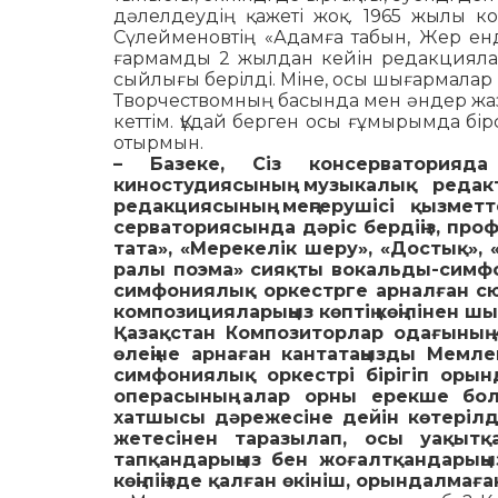
дәлелдеудің қажеті жоқ. 1965 жылы к
Сүлейменовтің «Адамға табын, Жер енд
ғармамды 2 жылдан кейін редакциялап
сыйлығы берілді. Міне, осы шығармалар
Творчествомның басында мен әндер жазс
кеттім. Құдай берген осы ғұмырымда бі
отырмын.
– Базеке, Сіз консерваторияд
киностудиясының му­зыкалық реда
редакциясының меңгерушісі қыз­мет
серваториясында дәріс бердіңіз, проф
тата», «Мерекелік шеру», «Достық», «
ра­лы поэма» сияқты вокальды-симфо
симфониялық оркестрге арналған сю
компо­зиция­ларыңыз көптің көңілінен ш
Қазақстан Композиторлар одағының 
өлеңіне ар­наған кантатаңызды Мемл
симфониялық ор­кестрі бірігіп оры
операсының алар орны ерек­ше болы
хатшысы дәрежесіне дейін кө­терілдіңі
жетесінен таразылап, осы уа­қытқ
тапқандарыңыз бен жоғалтқандарыңы
көңіліңізде қалған өкініш, орындалмағ