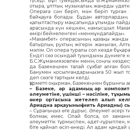
тү­седі. Бұл туындысында Б.Жұманиязо
отыра, ұлттық музыкалық жанрды үдет
Операға сән беріп, мән беріп тұрған
байқауға болады. Бұдан авторлардың
қалыптастыру мақсатында ұтымды пайда
арасында күн кешкен, намысшыл Махамб
өмірі бейнеленгені «ме­нмұндалайды».
«Махамбет» операсының қазақы жанды ба
батырлық рухтың жігерін жаныған, Ал
мәлім. Ол опера туралы сол кез­де бұқар
Ендігі сөз осындай туындыны дүниеге к
Б.С.Жұманиязовпен менің соңғы кездес
да Базекеңнен талай сұхбат алған бо
Бану­мен қосылғандарыңызға 50 жыл тол
деп сөзге тартқым келді.
Құрметті оқырман, Базекеңнен бұрынғы а
– Базеке, әр адамның, әр композитор
әлеуметіне, үшін­ші – нәсіліне, тұқым
өнер ортасына же­­телеп алып келге
Ариадна арқауының (нить Ариадны) с
– Сұрағыңыз өте дұрыс. Әлеумет әсері т
бол­мақ емес. Олай болса, ол заман
әлеуметтік тұрмыспен, әдет-ғұрыппен, 
біте қайнап өсіп-өнеді. Ал адам қандай