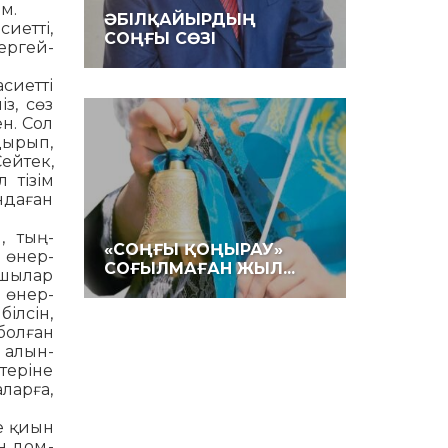
м.
ӘБІЛҚАЙЫРДЫҢ
иетті,
СОҢҒЫ СӨЗІ
ер­гей­
­сиетті
з, сөз
ен. Сол
дырып,
Сейтек,
 тізім
ндаған
, тың­
«СОҢҒЫ ҚОҢЫРАУ»
 өнер­
СОҒЫЛМАҒАН ЖЫЛ...
ашылар
а өнер­
ілсін,
болған
 алын­
теріне
ларға,
е қиын
н дом­