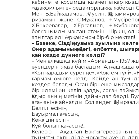
кабинетте қосымша қызмет атқартқызд
«Қазақфильмге» редакторлыққа жіберді. О
Мен Б.Байқадамов, Қ.Мусин, Қ.Қожамияр
ризамын және С.Мұқанов, Ғ.Мүсірепов,
Х.Бөкеевалар, Х.Ерғалиев, Ғ.Жұ­ба­н
болғанымды мақтан етемін. Шіркін, ол 
алыптар еді. Әрқайсысы бір-бір мек­теп!
– Базеке, Сіздің музыка ауылына келге
Өнер адамының еңбегі, әлбетте, шы­ғ
қай кезде дүниеге келді?
– Мен алғашқы күйім «Арманды» 1957 ж
әуендерін жаза бастадым. Алғашқыда ө
«Көп қарадым суретіңе», «Көктем гүлі»,
ғармам өмірге келді. Кейде ән туынд
кездер болады. Оған бірнеше мысалдар 
бір әдемі ән келіп қалды, соған лайықт
Қадыр ән­нің мәтінін дайындап берді. Бұ
аға» әні­не айналды. Сол әндегі Қ.Мырзал
Белгілі есімің
Бауырмал ағасың,
Көңілдің есігін
Күй болып қағасың!..
Келесісі – Ақұштап Бақтыгерееваның сө
тынысты, екпінді де ырғақты, әуенді де