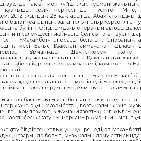
қы әуелден-ақ ән мен күйді, жыр-тер­ме­ні жанының 
ің қуанышы, сезім пер­несі деп түсінген. Міне,
ей, 2012 жылдың 28 қаңтарында Абай атындағы Қа­­
не балет театрының залы то­лып отыр.Көрсетілген у
жасына бү­гінгі қойылымдағы операның авторы да кел
сын иіп сәлемдесіп жайғасты.Сол сәт­те ән әуені ша
. Ол – «Махамбет» опе­расы болатын. Операның а
кеш­тің иесі Батыс Қазақстан аймағынан шыққан д
иторлар: Құрманғазы, Дәулеткерей және
овалардың жалғасы сыпатты – Қазақстанның халық а
нның еңбек сіңірген өнер қайраткері, композитор Ба
зов еді.
ө­кей ордасында дүниеге келген «сазгер Базарбай 
халқы қа­дірлеп, атап өткен мезгіл еді. Базекең кінді
к сезімімен ерекше рухтанып, Алматыға – ортамызға о
айманов бас­шылығымен болған халық көтерілісіндег
уынгер және ақын Махамбеттің поэтикалық және муз
ленген ком­позитор Б.Жұманиязовтың көп жылғы еңб
ар қара­тө­белік жазушы Берқайыр Аманшин мен ақын
қтау білдірген халық үні күңіренеді, ал Махамбетті
дың на­за­рында болып, музыкалық даму сатысында