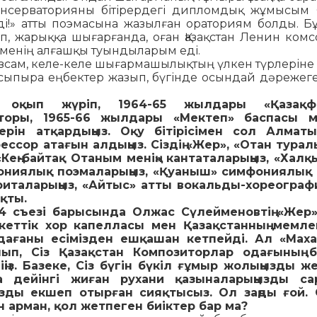
он­­сер­ваторияны бітірердегі дипломдық жұмысым
і!» ат­ты поэмасына жазылған ораториям болды. Б
, жарыққа шығарғанда, оған Қазақстан Ленин ком
 менің алғашқы туындыларым еді.
ам, ке­ле-келе шығармашылықтың үлкен түрлеріне кі
р­сы­пыра еңбектер жазып, бүгінде осындай дәрежеге
а оқып жүріп, 1964-65 жылдары «Қазақф
кторы, 1965-66 жылдары «Мектеп» бас­пасы м
терін атқардыңыз. Оқу бітірісімен сол Алмат
ессор атағын алдыңыз. Сіздің «Жер», «Отан турал
Кең-бай­тақ Отаным менің» кантаталарыңыз, «Халқ
ниялық поэ­маларыңыз, «Қуаныш» симфониялық кү
италарыңыз, «Айтыс» атты вокальды-хореогра
ықты.
4 съезі ба­ры­сында Олжас Сүлейменовтің «Жер
екеттік хор капелласы мен Қазақстанның мемле
ндағаны есімізден ешқашан кет­пейді. Ал «Мах
п, Сіз Қазақстан Композиторлар ода­ғының б
з. Базеке, Сіз бүгін бүкіл ғұмыр жо­лыңыз­ды жет
а дейінгі жиған рухани қазыналарыңызды са­
зды ек­шеп отырған сияқтысыз. Ол заңды ғой.
ан арман, қол жетпеген биіктер бар ма?