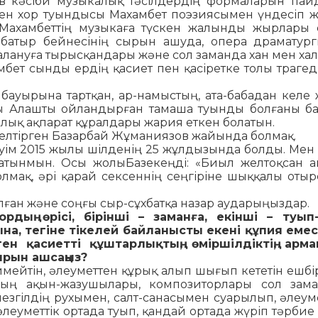
в кәсіби му­зы­калық тәсілдердің формаларын пай
кен хор туындысы Махамбет поэзиясымен үндесіп ж
 Махамбеттің музыкаға түс­кен жалынды жырлары 
 батыр бейнесінің сырын ашуда, опера драматур
лануға тырысқандары және сол заманда хан мен ха
ет сынды ердің қасиет пен қа­сіретке толы траге
­уы­рына тартқан, ар-намыстың, ата-бабадан ке­ле 
­ты Алашты ойландырған тамаша туынды бол­ғаны б
алық ақпарат құралдары жария еткен бо­латын.
елтірген Ба­зарбай Жұманиязов жайында болмақ.
уім 2015 жы­лы шілденің 25 жұлдызында болды. Мен
латынмын. Осы жолыБазекеңді: «Биыл желтоқсан 
мақ, әрі қа­рай сексеннің сеңгіріне шыққалы отырс
лған жә­не соңғы сыр-сұхбатқа назар аударыңыздар.
дың өрісі, бі­рін­ші – заманға, екінші – туып
ына, тегіне тікелей бай­ланысты екені құпия емес.
н қасиетті құштарлықтың, өмір­шілдіктің, арма
ырын ашсаңыз?
имейтін, әлеу­меттен құрық алып шығып кететін ешбі
ның ақын-жазу­шылары, композиторлары сол зам
мезгілдің рухымен, салт-санасымен суарылып, әлеум
 әлеуметтік ортада туып, қандай ортада жүріп тәрбие