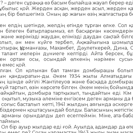
? – деген сұраққа өз басым былайша жауап берер еді
былыс қой. Жерден асқан, жерден асыл, жерден қас
ың бір бөл­шегіміз. Оның ар жағын өзің жалғастыра б
н ел­дің шетінде, желдің өтінде тұрған өлке. Сол қа
н біле­ген батырларымыз, ел басқарған көсемдерімі
не же­рі­мізді жаудан, елімізді даудан сақтай білг
 болып, ән мен күйге тербеп, Ақжайығына шомыл
топырақ Құрманғазы, Ма­хамбет, Дәулеткерей, Дина, 
 талант иелерін дүниеге келтірді. Айта берсек, бұл
скен ортам осы, осындай өл­кенің нәрімен сусы
 емес қой.
олған. Ол қолынан бал тамған домбырашы болып
н қан­дыратын-ды. Әкем 1934 жылы Алматыдағы
ың ішінде әй­гілі Жантілеуов және басқада домбыр
 күй тартып, өзін көрсете білген. Әкем менің бойымд
ай­қайтын, дом­быра тартқызып, тыңдайтын еді. Кім б
 оқытып, му­зыка әлеміне енгізсем деген арманы да 
 соғыс бас­талып кетті, 1941 жылдың аяғында әскерге
біз­дермен қоштасуындай болды. Баласының же­тістік
 арманы орындалды деп есептеймін. Міне, ата-баба
йлаймын.
. Ол бір ауыр жылдар еді ғой. Ауылда, адамдар да өт
олды емес пе? Соған қарамастан 1943 жылы анам маға