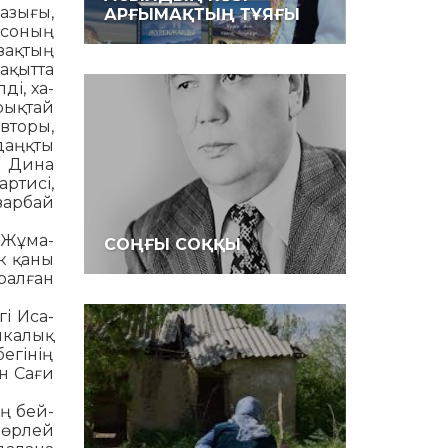
азығы,
АРҒЫМАҚТЫҢ ТҰЯҒЫ
 соның
зақтың
ақытта
Қ
ді, ха­
рықтай
вторы,
аңқ­ты
 Дина
ртисі,
зарбай
Жұ­ма­
СОҢҒЫ СОҚҚЫ
к қа­ны
рал­ған
і Иса­
ыкалық
егінің
 Са­ғи
ң бей­
 өрлей