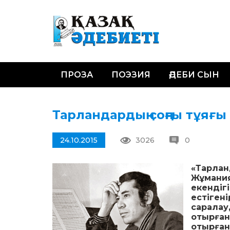
ПРОЗА
ПОЭЗИЯ
ӘДЕБИ СЫН
Тарландардың соңғы тұяғы
24.10.2015
3026
0
«Тарлан
Жұмания
екендігі
естіген
саралау,
отырған
отырған 