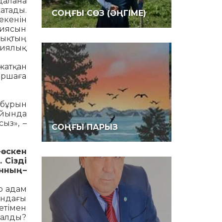
далана
атады.
СОҢҒЫ СӨЗ (ӘҢГІМЕ)
екенін
гиясын
лықтың
диялық
жатқан
аршаға
 бұрын
айында
ыз», –
СОҢҒЫ ПАРЫЗ
-өскен
 Сізді
нның –
р адам
андағы
етімен
 алды?