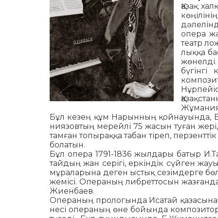
азақ хал
көңілін
дәлелінд
опера жә
театр ло
лыққа ба
жөнелді
бүгінгі 
композ
Нұрпейіс
Қазақста
Жұ­мания
Бұл кезең құм Нарынның қойнауында, Б
ния­зовтың мерейлі 75 жасын туған жері, 
тамған топыраққа табан тіреп, перзентті
болатын.
Бұл опера 1791-1836 жылдары батыр И.Т
тайдың жан серігі, еркіндік сүйген жа
мұраларына деген ыстық сезімдерге бө
же­місі. Операның либреттосын жазғанд
Жиенбаев.
Операның прологында Исатай қазасына жо
несі операның өне бойында композитор