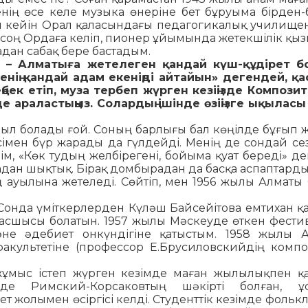
нің өсе келе музыка өнеріне бет бұруыма бірден-б
ен кейін Орал қаласындағы педагогикалық училищен
н соң Ор­даға келіп, пионер ұйымында жетекшілік қыз
дан са­бақ бере бастадым.
ы – Алматыға жетелеген қандай күш-құдірет 
енің қандай адам еке­ніңді айтайын» дегендей, қа
бек етіп, муза тер­беп жүрген кезіңізде Компози
е араластыңыз. Солардың ішін­де өзіңізге ықыласы
л бо­лады ғой. Соның барлығы бал көңілде бұғып ж
нісімен бүр жарады да гүлдейді. Менің де сондай се
ім, «Көк тудың желбірегені, бойыма қуат береді» де
ырадан шық­тық. Бірақ домбырадан да басқа аспаптард
ауы­лына жетеледі. Сөйтіп, мен 1956 жылы Ал­маты
 Сонда үміт­керлерден Күләш Байсейітова емтихан қа
бас­шысы болатын. 1957 жылы Мәскеуде өткен фес­тив
­не әдебиет онкүндігіне қатыстым. 1958 жылы А
­культетіне (профессор Е.Брусиловскийдің ком­п
мыс іс­теп жүрген кезімде маған жылылықпен қар
де Римс­кий-Корсаковтың шәкірті болған, ұс
т жо­лымен өсіргісі келді. Студенттік кезімде фо­­­льк