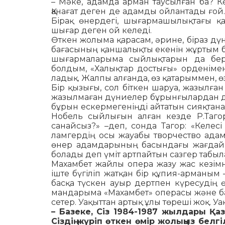
– Мәке, адамда арман таусылған ба? Кө
Қанағат деген де адамды ойлантады ғой
Бірақ өнердегі, шығармашылықтағы қа­
шығар деген ой келеді.
Өткен жолыма қарасам, әрине, біраз дүн
бағасының қаншалықты екенін жұртым бі
шығармаларыма сыйлықтарын да бер­
болдым, «Халықтар достығы» орденімен
ладық. Жалпы алғанда, өз қатарыммен, ө
Бір қызығы, сол біткен шаруа, жазылған
жазылмаған дүниелер бұрынғылардан д
бұрын ескермегеніңді айтатын сияқ­тана
Нобель сыйлығын алған кезде Р.Таго
санайсыз?» –деп, сонда Тагор: «Келес
ламгердің осы жауабы творчество адам
өнер адамдарының басындағы жағдай. Т
болады деп үміт артпайтын сазгер табыл
Махамбет жайлы опера жазу жас кезімн
іште бүгіліп жатқан бір құпия-арманым 
басқа түскен ауыр дертпен күресудің 
мандарыма «Махамбет» операсы және ба
сетер. Уақыттан артық ұлы төреші жоқ. У
– Базеке, Сіз 1984-1987 жылдары Қа
Сіз­дің жүріп өткен өмір жолыңыз белг