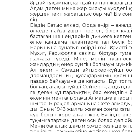
Қандай тұқымнан, қандай таптан жаралды
Адам деген мына жер сияқты күрделі құ
жер­ден текті жаратылыс бар ма? Біз сон
сің.
Біздің Батыс өлкесі, Орда өңірі – ежелде
өлкеде найза ұшын тіреген, білек күші
бастаған шешендеріміз дүниеге келген жә
өлке қаншама таланттарға тал бесік
Нарынына ау­натып өсірді ғой. Қасиетті 
Мұхит, Ға­рифолла секілді біртуар тума
жалғаса түседі. Міне, менің туып-ө
жандардың өнер сүй­гіш болмауы мүмкін
Ал әкем – Сағади айтыскер-күйші б
дармандарының құлақтарының құрышы
паздар байқауына да қатысты. Бұл топт
бол­­ған, атақты күйші Сейтектің алдында
ге де­ген құштарлықтың бар екендігін б
әкем­нің мені алыстағы Алматыға апарып
шы­ғар. Бірақ ол арманына жете алмады,
ды. Оның 1943 жылғы жазған соңғы хаты 
куә болып көре алған жоқ. Бүгінде әке
тұқымға тартқан деген осы болар деп о
Менің балалық шағым соғыс кезінде өтті
тіршіліктің тауқыметіне жегілген кез б