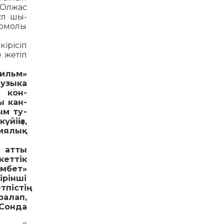
 Олжас
ұл шы­
сомолы
­рісіп
 жетіп
ильм»
узыка
ы кон­
ы кан­
ым ту­
йіңіз,
фиялық
» атты
кеттік
амбет»
ірінші
пістің
ралап,
 Сонда