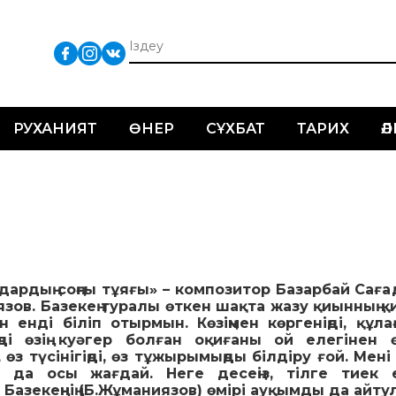
РУХАНИЯТ
ӨНЕР
СҰХБАТ
ТАРИХ
Ә
дардың соңғы тұяғы» – композитор Базарбай Сағ
зов. Базекең туралы өткен шақта жазу қиынның қ
н енді біліп отырмын. Көзіңмен көргеніңді, құла
іңді өзің куәгер болған оқиғаны ой елегінен ө
 өз түсінігіңді, өз тұжырымыңды білдіру ғой. Мені
 да осы жағдай. Неге десеңіз, тілге тиек 
Базекеңнің (Б.Жұманиязов) өмірі ауқымды да айту