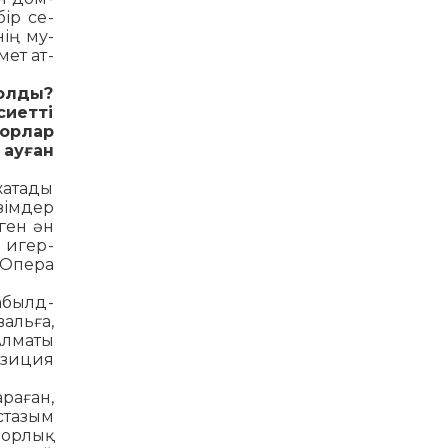
ір се­
ің му­
мет ат­
болды?
сиетті
торлар
 ауған
а­тады
зімдер
ген ән
ы игер­
 Опера
­былд­
альға,
л­маты
озиция
а­ған,
тазым
­лорлық