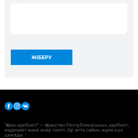
"Қазақ әдебиеті" — Қазақстан Республикасының әдебиет,
мәдениет және өнер газеті. Әр апта сайын, жұма күні
шығады.