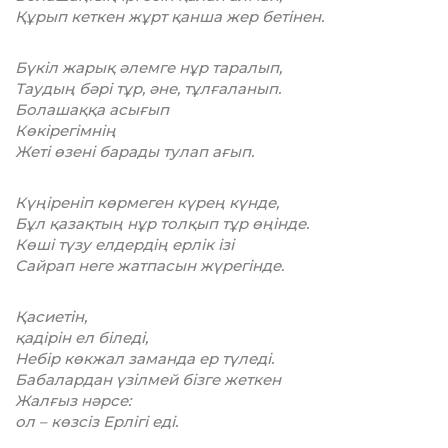
Құрып кеткен жұрт қанша жер бетінен.
Бүкіл жарық әлемге нұр таралып,
Таудың бәрі тұр, әне, тұлғаланып.
Болашаққа асығып
Көкірегімнің
Жеті өзені барады тулап ағып.
Күңіреніп көрмеген күрең күнде,
Бұл қазақтың нұр толқып тұр өңінде.
Көші түзу елдердің ерлік ізі
Сайрап неге жатпасын жүрегінде.
Қасиетін,
қадірін ел біледі,
Небір көкжал заманда ер түледі.
Бабалардан үзілмей бізге жеткен
Жалғыз нәрсе:
ол – көзсіз Ерлігі еді.