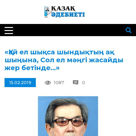
«Қай ел шықса шындықтың ақ
шыңына, Сол ел мәңгі жасайды
жер бетінде…»
15.02.2019
1087
0