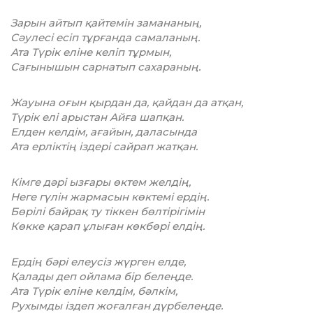
Зарын айтып қайтемін замананың,
Сәулесі есіп тұрғанда самаланың.
Ата Түрік еліне келіп тұрмын,
Сағынышын сарнатып сахараның.
Жауына оғын қырдан да, қайдан да атқан,
Түрік елі арыстан Айға шапқан.
Елден келдім, ағайын, даласында
Ата ерліктің іздері сайрап жатқан.
Кімге дәрі ызғары өктем желдің,
Неге гүлін жармасын көктемі ердің.
Бөрілі байрақ ту тіккен бөлтірігімін
Көкке қарап ұлыған көкбөрі елдің.
Ердің бәрі елеусіз жүрген елде,
Қалады деп ойлама бір белеңде.
Ата Түрік еліне келдім, бәлкім,
Рухымды іздеп жоғалған дүрбелеңде.