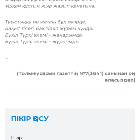
Ұшқан құстың жыр жазып қанатына.
Туыстыққа не жетсін бұл өмірде,
Бақыт тілеп, бақ тілеп жүрем күнде.
Бүкіл Түркі әлемі – жанарымда,
Бүкіл Түркі әлемі – жүрегімде.
…
(Толық нұсқасын газеттің №7(3641) санынан оқи
аласыздар)
ПІКІР ҚОСУ
Пікір