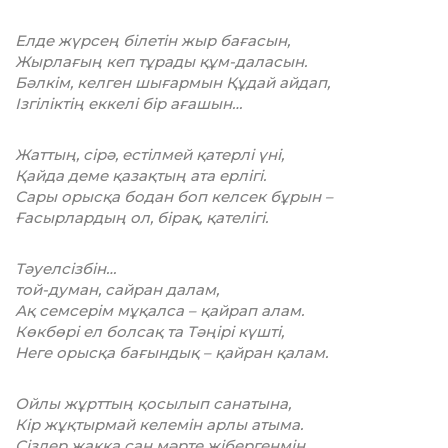
Елде жүрсең білетін жыр бағасын,
Жырлағың кеп тұрады құм-даласын.
Бәлкім, келген шығармын Құдай айдап,
Ізгіліктің еккелі бір ағашын…
Жаттың, сірә, естілмей қатерлі үні,
Қайда деме қазақтың ата ерлігі.
Сары орысқа бодан боп келсек бұрын –
Ғасырлардың ол, бірақ, қателігі.
Тәуелсізбін…
той-думан, сайран далам,
Ақ семсерім мұқалса – қайрап алам.
Көкбөрі ел болсақ та Тәңірі күшті,
Неге орысқа бағындық – қайран қалам.
Ойлы жұрттың қосылып санатына,
Кір жұқтырмай келемін арлы атыма.
Сіздер жаққа сан мәрте жібергенмін,