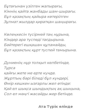
Бұтағынан үзілген жапырағы,
Кімнің қайта жанбады шам-шырағы.
Бұл қазақтың қайыра көтерілген
Зұлмат жылдар қиратқан шаңырағы.
Көлеңкесін түсірмей таң нұрына,
Кімдер ара түспеді тағдырына.
Бәйтерегі ешқашан құламайды,
Бұл қазақтың құрт түспей тамырына.
Дүниенің нұр толқып келбетінде,
Тұрса
қайғы жете ме ерте күнде.
Жұрттың бәрі біледі бұл күндері,
Өмір кешкен ызғарлы жел өтінде:
Қай ел шықса шындықтың ақ шыңына,
Сол ел мәңгі жасайды жер бетінде.
Ата Түрік елінде