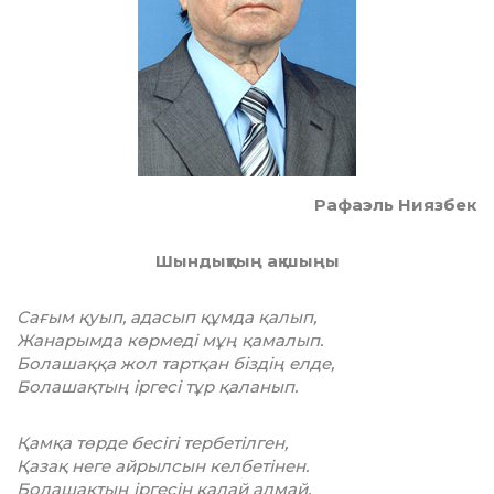
Рафаэль Ниязбек
Шындықтың ақ шыңы
Сағым қуып, адасып құмда қалып,
Жанарымда көрмеді мұң қамалып.
Болашаққа жол тартқан біздің елде,
Болашақтың іргесі тұр қаланып.
Қамқа төрде бесігі тербетілген,
Қазақ неге айрылсын келбетінен.
Болашақтың іргесін қалай алмай,