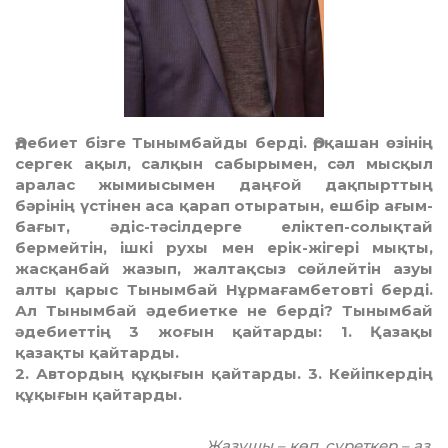
Әдебиет бізге Тынымбайды берді. Әрқашан өзінің
сергек ақыл, салқын сабырымен, сәл мысқыл
аралас жымиысымен даңғой дақпырттың
бәрінің үстінен аса қарап отыратын, ешбір ағым-
бағыт, әдіс-тәсілдерге еліктеп-солықтай
бермейтін, ішкі рухы мен ерік-жігері мықты,
жасқанбай жазып, жалтақсыз сөйлейтін азуы
алты қарыс Тынымбай Нұрмағамбетовті берді.
Ал Тынымбай әдебиетке не берді? Тынымбай
әдебиеттің 3 жоғын қайтарды: 1. Қазақы
қазақты қайтарды.
2. Автордың құқығын қайтарды. 3. Кейіпкердің
құқығын қайтарды.
Жазушы – көп, суреткер – аз
.