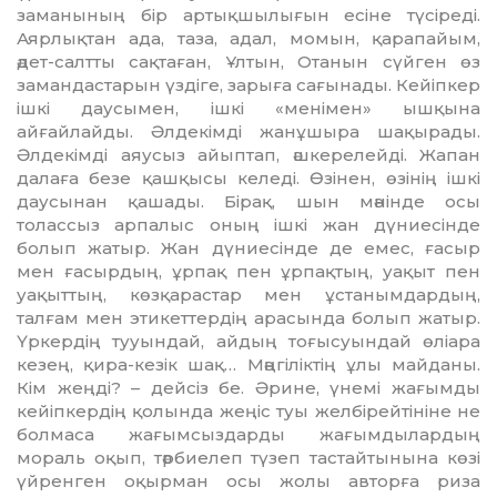
заманы­ның бір артықшылығын есіне түсіреді.
Аярлықтан ада, таза, адал, момын, қарапайым,
әдет-салтты сақтаған, Ұлтын, Отанын сүйген өз
замандастарын үздіге, зарыға сағынады. Кейіпкер
ішкі даусымен, ішкі «менімен» ышқына
айғайлайды. Әлдекімді жанұшыра шақырады.
Әлдекімді аяусыз айып­тап, әшкерелейді. Жапан
далаға безе қашқысы келеді. Өзінен, өзінің ішкі
даусынан қашады. Бірақ, шын мәнінде осы
толассыз арпалыс оның ішкі жан дүниесінде
болып жатыр. Жан дүниесінде де емес, ғасыр
мен ғасырдың, ұрпақ пен ұрпақтың, уақыт пен
уақыттың, көзқарастар мен ұстанымдардың,
талғам мен этикеттердің арасында болып жатыр.
Үркердің тууындай, айдың тоғысуындай өліара
кезең, қира-кезік шақ… Мәңгіліктің ұлы майданы.
Кім жеңді? – дейсіз бе. Әрине, үнемі жағымды
кейіп­кердің қолында жеңіс туы жел­бірейтініне не
болмаса жағымсыз­дарды жағымдылардың
мораль оқып, тәрбиелеп түзеп тастайты­нына көзі
үйренген оқырман осы жолы авторға риза