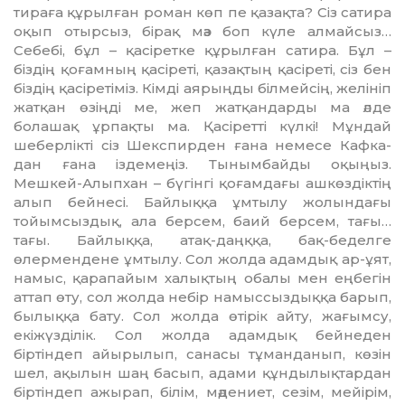
тираға құрылған роман көп пе қазақта? Сіз сатира
оқып отырсыз, бірақ мәз боп күле алмайсыз…
Себебі, бұл – қасіретке құрылған сатира. Бұл –
біздің қоғамның қа­сіреті, қазақтың қасіреті, сіз бен
біздің қасіретіміз. Кімді аярыңды білмейсің, желініп
жатқан өзіңді ме, жеп жатқандарды ма әлде
болашақ ұрпақты ма. Қасіретті күлкі! Мұндай
шеберлікті сіз Шекс­пирден ғана немесе Кафка­
дан ғана іздемеңіз. Тынымбайды оқыңыз.
Мешкей-Алыпхан – бүгінгі қоғамдағы ашкөздіктің
алып бейнесі. Байлыққа ұмтылу жолындағы
тойымсыздық, ала берсем, баий берсем, тағы…
тағы. Байлыққа, атақ-даңққа, бақ-беделге
өлермендене ұмтылу. Сол жолда адамдық ар-ұят,
намыс, қарапайым халықтың обалы мен еңбегін
аттап өту, сол жолда небір намыссыздыққа барып,
былыққа бату. Сол жолда өтірік айту, жа­ғымсу,
екіжүзділік. Сол жолда адамдық бейнеден
біртіндеп айырылып, санасы тұманданып, көзін
шел, ақылын шаң басып, адами құндылықтардан
біртіндеп ажырап, білім, мәдениет, сезім, мейірім,