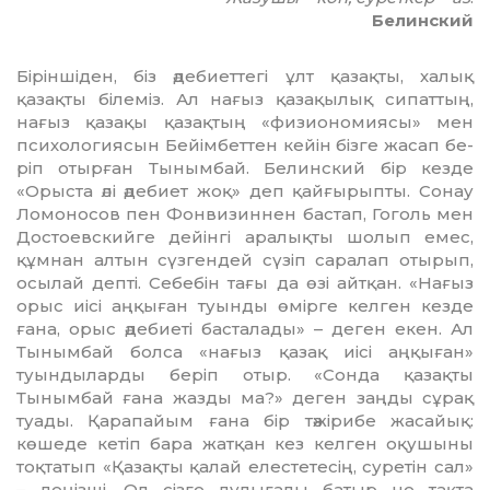
Белинский
Біріншіден, біз әдебиеттегі ұлт қа­зақты, халық
қазақты білеміз. Ал нағыз қазақылық сипаттың,
нағыз қазақы қазақтың «физио­но­мия­сы» мен
психологиясын Бейім­беттен кейін бізге жасап бе­
ріп отырған Тынымбай. Белин­с­кий бір кезде
«Орыста әлі әдебиет жоқ» деп қайғырыпты. Сонау
Ломоносов пен Фонвизиннен бастап, Гоголь мен
Достоевскийге дейінгі аралықты шолып емес,
құмнан алтын сүзгендей сүзіп саралап отырып,
осылай депті. Себебін тағы да өзі айтқан. «Нағыз
орыс иісі аңқыған туынды өмірге келген кезде
ғана, орыс әдебиеті басталады» – деген екен. Ал
Ты­ным­­бай болса «нағыз қазақ иісі аңқы­ған»
туындыларды беріп отыр. «Сонда қазақты
Тынымбай ғана жазды ма?» деген заңды сұрақ
туады. Қарапайым ғана бір тә­жі­рибе жасайық:
көшеде кетіп бара жатқан кез келген оқушыны
тоқ­татып «Қазақты қалай елестетесің, суретін сал»
– деңізші. Ол сізге ду­лығалы батыр не тақта