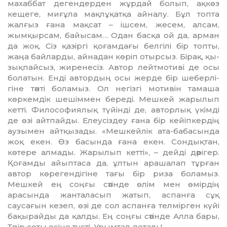
махаббат дегендерден жұрдай болып, ақкөз
кещеге, ми­ғ­ұла мақлұқатқа айналу. Бұл топта
жалғыз ғана мақсат – ішсем, жесем, алсам,
жымқырсам, байы­сам… Одан басқа ой да, арман
да жоқ. Сіз қазіргі қоғамдағы белгілі бір топты,
жаңа байларды, ай­надан көріп отырсыз. Бірақ, қы­
зықпайсыз, жиренесіз. Автор лейтмотиві де осы
болатын. Енді автордың осы жерде бір шеберл­і­
гіне тәнті боламыз. Ол негізгі мотивін тамаша
көркемдік шешім­мен береді. Мешкей жарылып
кетті. Философиялық түйінді де, авторлық үкімді
де өзі айтпайды. Елеусіздеу ғана бір кейіпкердің
аузымен айтқызады. «Мешкейлік ата-бабасында
жоқ екен. Өз ба­сында ғана екен. Сондықтан,
көтере алмады. Жарылып кетті», – дейді дәрігер.
Қоғамды айыптаса да, ұлтын арашалап тұрған
автор көрегендігіне тағы бір риза бола­мыз.
Мешкей ең соңғы сәтінде өлім мен өмірдің
арасында жанта­ласып жатып, аспанға сұқ
саусағын кезеп, өзі де сол аспанға телмірген күйі
бақырайды да қалды. Ең соң­ғы сәтінде Алла бары,
Тәңір соты есіне түсті. Ұрымтал деталь!