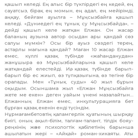
қашып келеді. Ең алыс бір түкпірдегі ең кедей, ең
сауатсыз, бірақ ең момын, ең адал, ең мейірімді,
аңқау, бейғам ауылға – Мұңсызбайға қашып
келеді. «Дүниедегі ең тұнық су Мұңсыз­байда», –
дейді қашып келе жат­қан Елжан. Он жасар
баланың аузына автор осыдан ары қандай сөз
сал­уы мүмкін? Осы бір ауыз сөздегі терең,
астарлы мағына қандай? Маған 10 жасар Елжан
емес, күллі қазақ түбінде «жаһан­данудан»
жанұшыра өз Мұңсыз­байларына қашып келе
жатқандай елестейді. Иә, қазақ түбінде барып-
барып бір ес жиып, өз түпқазығына, өз тегіне бір
оралады. Мен «Тұнық суды» 40 жыл бұрын
оқыдым. Осыншама жыл «Елжан Мұңсызбайға
жете ме екен» деген уайым үнемі мазалай­тын…
Елжанның Елжан емес, инкультурацияға бет
бұрған қазақ екенін енді түсіндім.
Нұрмағамбетовтің қаламгерлік қуатының шырқау
биігі, оның ақыл-білім, талғам-талант, тілдік бояу-
реңкінің және психологтік қабілетінің барынша
ашылатын жері – «Айқай» роман-хикаяты. Аты