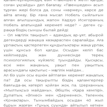
соған ұқсайды» деп бағалау. «Пәленше­ден» асып
тұрған жері болса да, соны «көрмеу», көрсе де
айта ал­мау. Бір ғана мысал Нобель сый­лы­ғын
алған ағылшындық жапон Кадзуо Исигораның
Нобель ала­тын­­дай кереметі неде? – деген сұ­
раққа біздің сыншы былай дейді:
– Ол мәңгілік тақырып – адам­дық ар-ұят, абырой
дегендерді жаңаша көзқараспен саралайды. Аға
ұрпақтың қастерлеген құн­ды­лықтары жаңа ұрпақ
үшін құнсыз боп қалды. Осыдан келіп бас
кейіпкердің жан дүниесінде терең
психологиялық күйзеліс туындай­ды. Қысқасы,
ескі мен жаңаның, уақыт пен уақыттың
арасындағы қақтығыс – мәңгілік майдан…
Ал біз үшін осы ешкім айтпаған керемет жаңалық
па? Дәл осы тақырыпты біздің қаламгерлер
баяғыда-ақ көтеріп қойған жоқ па. Шерханның
«Мылтықсыз май­даны», Әбіштің «Қара кемпірі»,
Дулаттың «Әпкесі» мен «Дер­менесі», Төленнің
«Қона­қтары», Тынымбайдың осыдан 40 жыл
бұрын жазған «Тұнық суында» айтылып кеткен