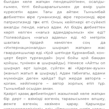
был­дан келе жатқан пендешілі­гімен, осалды­
ғымен, тіпті бейша­ра­лығымен де өмір үшін
күресетін адам. Тағы да айтам: Тынымбай
әдебиеттен әсіре гуманизмді, әсіре героизмді, әсіре
патриотизмді тәрк етті. Оның кейіпкері ет-сүйек­­ті
ажалды пенде, нағыз адам. Ал біздің әдебиеттен
көріп келген «нағыз адамдарымыз» кім еді?
Полевой­дың «нағыз адамы» еді. 40 метрлік
шахтаға тірідей көмілген соң да
«Интернационалды» шыр­қап жат­қан» жас
гвардияшы­лар еді. «Қой шетінде Құрманбай, кон­
церт беріп тұрғандай» (күні бойы қой баққан
қойшы, түнімен ән шыр­қайды). Немесе «Айтты ол
шырқап өрт ішінде, сүйген әні «Қарғам-ауын»
(жанып жатып ән шырқау). Адам табиғаты, адами
мүмкіндік деген қайда? Бұл жерде авторға –
қоғам, кейіпкерге – автор зорлық етіп тұр.
Тынымбай осыдан аман.
Қазіргі қазақ әдебиетіндегі жазылмай келе жатқан
бір дерт – өзімізді өзгенің таразысымен өл­шеу,
әлемге өзгенің көзімен қарау. Қарымды
қаламгерлері­міздің өзін «Пәленшеге жетіп қалды,