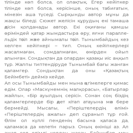
тілінде көп болса, ол олақ­тық. Егер кейіпкер
тілінде көп болса, керісінше, оның табиғатын,
мінезін аша түседі. Сырқынды автор мұны да
жақсы біледі. Сю­жет желісін құрудың екі тамаша
әдісін қолданады автор. Екі оқиғаны қамшы
өріміндей қатар жымдастыра өру, яғни парал­­ле­
ль­дік тәсіл және айнымалы тәсіл. Тынымбайдың кез
келген кейіп­кері – тип. Оның кейіпкерлері
жасалмаған, сомдалмаған, өмірден ойып
алынған. Сондықтан да олардан қазақы иіс аңқып
тұр. Жалпы типтендіруде Тынымбай бағы жанған
қаламгер. Сондықтан да оны «Қазақтың
Бейімбеті» дейміз кейде.
Ал осы Тынымбайды мен мына әңгімелерге қимас
едім. Олар «Маскүнемнің малқорасы», «Ба­тыр­лар
жайлы», «Бір ауылдың серісі». Сонан соң біздің
қалам­гер­лерде бір әдет кітап атауына мән бере
бермейді. Мысалы, «Пе­ріш­телердің өлімі»
«Періштелердің ажалы» деп сұранып тұр ғой.
Өлім ол күллі пенденің басына қаласа да,
қаламаса да келетін парыз. Оның өкініші аз. Ал
ажал сол өлімді қолдан жасау. Байшұбар мен