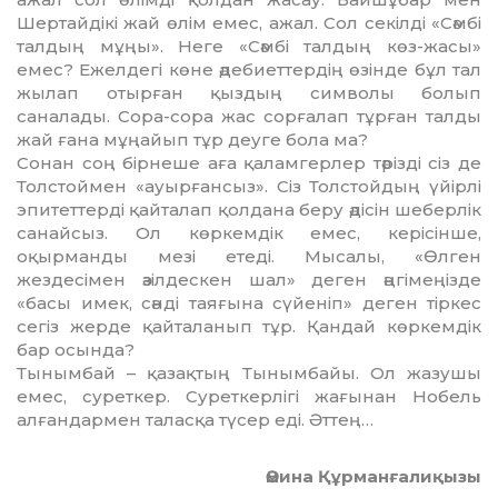
Шертайдікі жай өлім емес, ажал. Сол секілді «Сәмбі
талдың мұңы». Неге «Сәмбі талдың көз-жа­сы»
емес? Ежелдегі көне әде­биеттердің өзінде бұл тал
жылап отырған қыздың символы болып
саналады. Сора-сора жас сорғалап тұрған талды
жай ғана мұңайып тұр деуге бола ма?
Сонан соң бірнеше аға қалам­герлер тәрізді сіз де
Толстоймен «ауырғансыз». Сіз Толстойдың үйірлі
эпитеттерді қайталап қолдана беру әдісін шеберлік
санайсыз. Ол көркемдік емес, керісінше,
оқырманды мезі етеді. Мы­салы, «Өлген
жездесімен әзілдескен шал» деген әңгімеңізде
«басы имек, сәнді таяғына сүйе­ніп» деген тіркес
сегіз жерде қайталанып тұр. Қандай көркемдік
бар осында?
Тынымбай – қазақтың Тыным­байы. Ол жазушы
емес, суреткер. Суреткерлігі жағынан Нобель
алғандармен таласқа түсер еді. Әттең…
Әмина Құрманғалиқызы