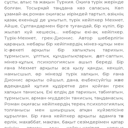
сұсты, алыс та жақын Түркия. Оқиға түрік жерінде
болған. Тосыр­қай таңдана көз саласың. Көп
ұзамай-ақ роман оқиғасы иірімдей тартып, өзіңнің
қазақ екеніңді де ұмытып, түрік кейіпкер Мехмет,
Айше, Сұлтандармен бірге туғандай, бір күліп, бір
жылап күй кешесің… небары екі-ақ кейіпкер.
Түрік-Мехмет, грек-Дионис. Автор шеберлігін
қара­ңыз, небары бір кейіпкердің мінез-құлқы мен
іс-әрекеті ар­қылы бір халықтың тарихын,
тұрмысын, ұлттық құндылық­тарын, әдет-салтын,
мінез-құлық психологиясын ашып береді. Бір
ғана Мехмет арқылы аса қызу қанды, кекшіл,
намысшыл, өр мінезді түрік халқын, бір ғана
Дионис арқылы ойшыл, дана, еңбексүйгіш және
әлдеқандай құпия құдіретке ден қойған грек
халқын танисың. Екі елдің де тарихын, табиғатын,
тұрмысын, арман-мүддесін танисың, таң­дана­сың.
Роман оқиғасы кейіп­кердің терең психологиялық
толғанысы мен шиыршық атқан күйзелісіне
құрылған. Бір ғана кейіпкер арқылы адамға тән
ерлік, махаббат, мақтан, бақыт сезім­дерімен қатар
өкініш, арман, мұң, қайғы-қасірет, қарғыс