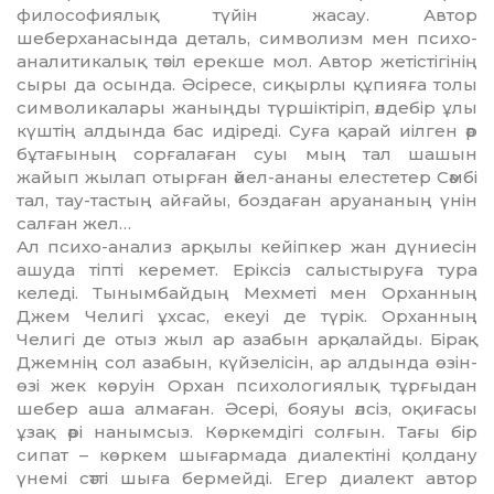
филосо­фия­­лық түйін жасау. Автор
шеберханасында деталь, сим­во­лизм мен психо-
аналитикалық тәсіл ерекше мол. Автор жетісті­гінің
сыры да осында. Әсіресе, сиқырлы құпияға толы
символи­калары жаныңды түршіктіріп, әлдебір ұлы
күштің алдында бас идіреді. Суға қарай иілген әр
бұтағының сорғалаған суы мың тал шашын
жайып жылап отырған әйел-ананы елестетер Сәмбі
тал, тау-тастың айғайы, боздаған аруананың үнін
салған жел…
Ал психо-анализ арқылы кейіп­кер жан дүниесін
ашуда тіпті керемет. Еріксіз салыстыруға тура
келеді. Тынымбайдың Мехметі мен Орханның
Джем Челигі ұхсас, екеуі де түрік. Орханның
Челигі де отыз жыл ар азабын арқалайды. Бірақ
Джемнің сол азабын, күй­зелісін, ар алдында өзін-
өзі жек­ көруін Орхан психологиялық тұрғыдан
шебер аша алмаған. Әсері, бояуы әлсіз, оқиғасы
ұзақ әрі нанымсыз. Көркемдігі солғын. Тағы бір
сипат – көркем шығар­мада диалектіні қолдану
үнемі сәтті шыға бермейді. Егер диалект автор