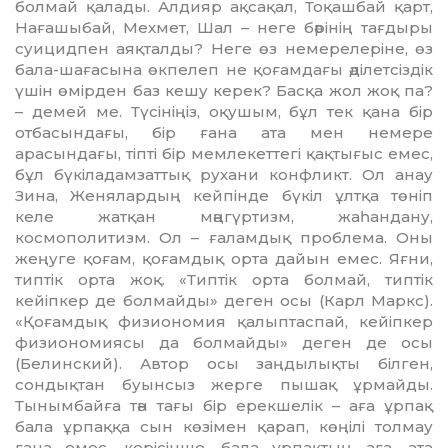
болмай қалады. Алдияр ақсақал, Тоқашбай қарт,
Нағашыбай, Мехмет, Шал – неге бәрінің тағдыры
суицидпен аяқталды? Неге өз немерелеріне, өз
бала-шағасына өкпелеп не қоғамдағы әділетсіздік
үшін өмірден баз кешу керек? Басқа жол жоқ па?
– демей ме. Түсі­ніңіз, оқушым, бұл тек қана бір
отбасын­дағы, бір ғана ата мен не­мере
арасындағы, тіпті бір мем­лекеттегі қақтығыс емес,
бұл бүкіл­адам­заттық рухани конфликт. Ол анау
Зина, Женялардың кейпінде бүкіл ұлтқа төніп
келе жатқан мәңгүр­тизм, жаһандану,
космополитизм. Ол – ғаламдық проблема. Оны
жеңуге қоғам, қоғамдық орта дайын емес. Яғни,
типтік орта жоқ. «Типтік орта болмай, типтік
кейіпкер де бол­майды» деген осы (Карл Маркс).
«Қоғамдық фи­зиономия қалып­таспай, кейіпкер
физиономиясы да болмайды» деген де осы
(Белинский). Автор осы заңды­лықты білген,
сондық­тан буынсыз жерге пышақ ұр­майды.
Тыным­байға тән тағы бір ерекшелік – аға ұрпақ
бала ұр­паққа сын көзімен қарап, көңілі толмау
ғана емес, керісінше, бала ұрпақтың аға, ата