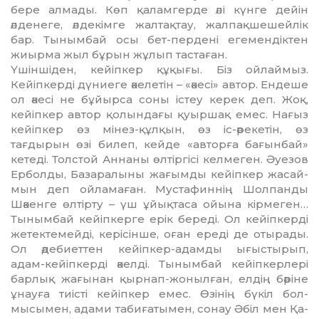
бере алмады. Көп қалам­герде әлі күнге дейін
әлденеге, әлдекімге жалтақтау, жалпақше­шейлік
бар. Тынымбай осы бет-пердені егемендіктен
жиырма жыл бұрын жұлып тастаған.
Үшіншіден, кейіпкер құқығы. Біз ойлаймыз.
Кейіпкерді дүниеге әкелетін – «әкесі» автор. Ендеше
ол әкесі не бұйырса соны істеу ке­рек деп. Жоқ,
кейіпкер автор қо­лын­дағы қуыршақ емес. Нағыз
кейіп­кер өз мінез-құлқын, өз іс-әреке­тін, өз
тағдырын өзі билеп, кейде «авторға бағынбай»
кетеді. Толс­той Аннаны өлтіргісі кел­меген. Әуезов
Ерболды, Базара­лыны жағымды кейіпкер жасай­
мын деп ойламаған. Мустафиннің Шол­пан­ды
Шәкенге өлтірту – үш ұйық­таса ойына кірмеген…
Ты­нымбай кейіпкерге ерік береді. Ол кейіп­керді
жетектемейді, кері­сінше, оған ереді де отырады.
Ол әдебиет­тен кейіпкер-адамды ығысты­рып,
адам-кейіпкерді әкелді. Тынымбай кейіпкерлері
барлық жағынан қырнап-жо­нылған, елдің бәріне
ұнауға тиісті кейіпкер емес. Өзінің бүкіл бол­
мысымен, адами табиғатымен, сонау Әбіл мен Қа­