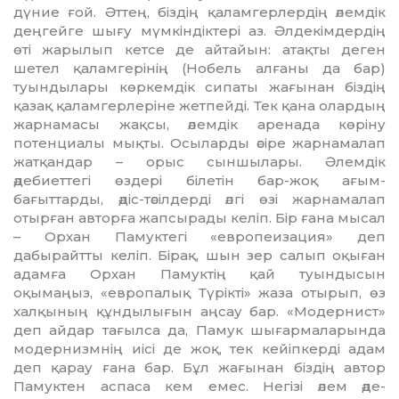
дүние ғой. Әттең, біздің қаламгерлердің әлемдік
деңгейге шығу мүмкіндіктері аз. Әлдекімдердің
өті жарылып кетсе де айтайын: атақты деген
шетел қаламгерінің (Нобель алғаны да бар)
туындылары көркемдік сипа­ты жағынан біздің
қазақ қаламгер­ле­ріне жетпейді. Тек қана олардың
жарнамасы жақсы, әлемдік арена­да көріну
потенциалы мықты. Осыларды әсіре жарнамалап
жат­қандар – орыс сыншылары. Әлемдік
әдебиеттегі өздері білетін бар-жоқ ағым-
бағыттарды, әдіс-тәсілдерді әлгі өзі жарнамалап
отырған ав­торға жапсырады келіп. Бір ғана мысал
– Орхан Памуктегі «евро­пеи­зация» деп
дабырайтты келіп. Бірақ, шын зер салып оқы­ған
адамға Орхан Памуктің қай туын­дысын
оқымаңыз, «европа­лық Түрікті» жаза отырып, өз
халқы­ның құндылығын аңсау бар. «Мо­дернист»
деп айдар тағылса да, Па­мук шығармаларында
мо­де­р­низм­нің иісі де жоқ, тек кейіп­керді адам
деп қарау ғана бар. Бұл жағынан біздің автор
Памуктен аспаса кем емес. Негізі әлем әде­