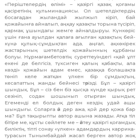
«Періштелердің өлімі» – қа­зіргі қазақ қоғамы
қасіретінің куль­ми­нациясы. Ол шетелдік­тер­дің
босағадан жыландай жылжып кіріп, бай
қожайынға айналып, аңқау қазақты торына түсіріп,
қармақ ұшындағы жемге айнал­дыруы. Күнкөріс
үшін ғана ауыл­дан қалаға ағылған қазақтың бей­
күнә, қулық-сұмдықтан ада, аң­ғал, ақкөкірек
жастарының шетелдік қожайынның құрбаны
болуы. Нұрмағамбетовтің сурет­теуіндегі «қай ұлт
екені де белгісіз, түксиген қалың қабақты, ала
көзді» қожайын адам емес, қазаққа болашақта
төніп келе жатқан үлкен бір сұмдықтың,
кесапаттың жанды бейнесі тәрізді. Бұл – қа­зіргі
шындық. Бұл – сіз бен біз қысқа күнде қырық рет
сезініп, содан шошынып отырған шын­дық.
Егеменді ел болдық деген кездің удай ащы
шындығы. Соларға әй дер ажа, қой дер қожа бар
ма? Бұл тақырыпты автор ашына жазады. Атқа тіл
бітіре ме, құсты сөйлете ме – әйтеу қазіргі қоғамдық
би­ліктің, тіпті сонау «үлкен» адам­дардың каррика­
ту­расын Тыным­байдай жасап берген автор жоқ