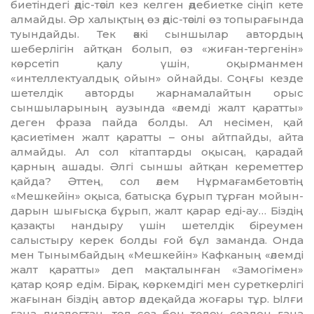
биетіндегі әдіс-тәсіл кез келген әдебиетке сіңіп кете
алмайды. Әр халықтың өз әдіс-тәсілі өз топыра­ғында
туындайды. Тек әккі сын­шылар автордың
шеберлігін айт­қан болып, өз «жиған-тергенін»
көрсетіп қалу үшін, оқырманмен
«интеллектуалдық ойын» ойнай­ды. Соңғы кезде
шетелдік авторды жарнамалайтын орыс
сыншыла­рының аузында «әлемді жалт қаратты»
деген фраза пайда болды. Ал несімен, қай
қасиетімен жалт қаратты – оны айтпайды, айта
алмайды. Ал сол кітаптарды оқысаң, қарадай
қарның ашады. Әлгі сыншы айтқан кереметтер
қайда? Әттең, сол әлем Нұрмағам­бетов­тің
«Мешкейін» оқыса, батысқа бұрып тұрған мойын­
дарын шығысқа бұрып, жалт қарар еді-ау… Біздің
қазақты нандыру үшін шетелдік біреумен
салыстыру керек болды ғой бұл заманда. Онда
мен Тынымбайдың «Мешкейін» Кафканың «әлемді
жалт қаратты» деп мақталынған «Замогімен»
қатар қояр едім. Бірақ, көркемдігі мен суреткерлігі
жағынан біздің автор әлдеқайда жоғары тұр. Ылғи
ғана диалогтан, төл сөз бен төлеу сөзден ғана