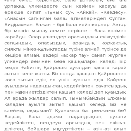
ұрпаққа, үл­кендерге сын көзімен қарауы да
ерекше сипат. «Тұнық су», «Ай­қай», «Кездесу»,
«Анасын сағын­ған бала» әңгімелеріндегі Сұлтан,
Бидірахман, Елжан – бәрі бала кейіпкерлер. Автор
бір мезгіл мынау әлемге періште – бала көзімен
қарайды. Олар үлкендер арасындағы екіжүзділік,
сатқын­дық, опасыздық, арамдық, қор­қақтық
сияқты мінез-құлықтарды түсіне алмай, түсінсе де
кешіре алмай, өздері «асқар тау» санап жүрген
үлкендер әлемінен безе қашқылары келеді. Бір
кезде Ғабиттің Қайрошы ауылдан қалаға қарай
зытып келе жатты. Біз сонда қашқын Қайрошпен
қоса зытып едік, ол үшін қуанып едік. Қайрош
ауылдағы надан­дықтан, кедей­ліктен, сауатсыздық
пен мәдениет­сіздіктен қашып келеді деп қуан­дық.
Ал арада жылдар салып, Тынымбайдың Елжаны
қаладан ауылға зытып қашып келеді. Біз не
істейміз, оқырман? Қуанамыз ба, ренжиміз бе?
Бақсақ, бала адами надан­дықтан, рухани
кедейліктен, пендеуи арсыздық пен екіжүз­
діліктен, бейшара мәңгүрттіктен – өзін-өзі алып