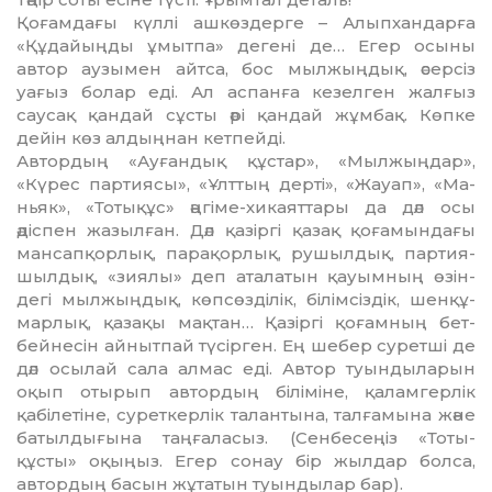
Қоғамдағы күллі ашкөздерге – Алыпхандарға
«Құдайыңды ұмытпа» дегені де… Егер осыны
автор аузымен айтса, бос мылжың­дық, әсерсіз
уағыз болар еді. Ал аспанға кезелген жалғыз
саусақ қан­дай сұсты әрі қандай жұмбақ. Көп­ке
дейін көз алдыңнан кетпейді.
Автордың «Ауғандық құстар», «Мылжыңдар»,
«Күрес партиясы», «Ұлттың дерті», «Жауап», «Ма­
ньяк», «Тотықұс» әңгіме-хи­каят­тары да дәл осы
әдіспен жа­зылған. Дәл қазіргі қазақ қоға­мын­дағы
мансапқорлық, пара­қорлық, рушылдық, партия­
шылдық, «зия­лы» деп аталатын қауымның өзін­
дегі мылжыңдық, көпсөзділік, білімсіздік, шен­құ­
мар­лық, қазақы мақтан… Қазіргі қоғамның бет-
бейнесін айнытпай түсірген. Ең шебер суретші де
дәл осылай сала алмас еді. Автор туын­дыларын
оқып отырып автордың біліміне, қаламгерлік
қабілетіне, суреткер­лік талантына, талғамына және
ба­тылдығына таңғаласыз. (Сен­бесеңіз «Тоты­
құсты» оқыңыз. Егер сонау бір жылдар болса,
автордың басын жұтатын туындылар бар).