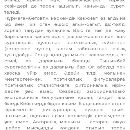
сезімдері де терең ашылып, нанымды сурет­
теледі.
Нұрмағамбетовтің көркемдік көкжиегі өз алдына
бір әлем. Біз оған ешбір ағым-бағыт, әдіс-тәсілді
зорлап таңудан аулақпыз. Әдіс те, тәсіл де жазу
барысында қаламгердің дағды-машығынан, ішкі
суреткерлік қуатынан, эстетикалық түйсігінен
(авторское чутье), талғам табиғатынан өзі-ақ
туындайды. Сондықтан да мықты қаламгердің өз
стилі, өз даралығы болады. Тынымбай
суреткерлігінің өз даралығы бар. Ол абсурд пен
хаосқа үйір емес. Әдеби тілді молынан
меңгергенмен, поэти­ка­лық фигураларға,
поэтикалық сти­листикаға, риторикалық иірім­
дерге әуес емес. Сөздерді эмоцио­нал­дық-
экспрессивтік бояу-реңкіне қарап, таңдап ала
біледі. Кейіпкерді бірде көсем, бірде шешен ететін
фрагменттік дис­курс­тарға, күрделі шым-
шытырық оқиғаға, арзан көркемдік шешім­дерге
әуес емес. Авторлық машығы – астарлы ажуа,
шебер мысқылды қолдана отырып, терең