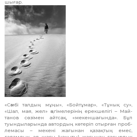
шығар.
«Сәмбі талдың мұңы», «Бойтұ­мар», «Тұнық су»,
«Шал, мая, жел» әңгімелерінің ерекшелігі – Май­
танов сөзімен айтсақ, «мекен­шағында». Бұл
туындыларында автордың көтеріп отырған про­б­
лемасы – мекені жағынан қазақ­тың емес,
ғаламдық, ал шағы (уақыты) жағынан ғасырлық