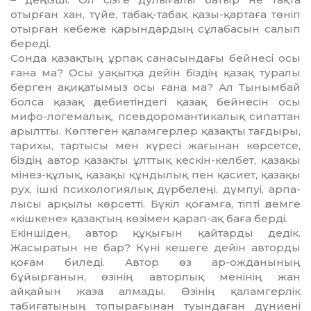
отырған хан, түйе, табақ-табақ қазы-қарта­ға төніп
отырған кебеже қарындар­дың сұлабасын салып
береді.
Сонда қазақтың ұрпақ сана­сын­­дағы бейнесі осы
ғана ма? Осы уақытқа дейін біздің қазақ туралы
берген ақиқатымыз осы ғана ма? Ал Тынымбай
болса қазақ әдебие­тіндегі қазақ бейнесін осы
мифо-логемалық, псевдоромантикалық сипаттан
арылтты. Көптеген қа­лам­герлер қазақты тағдыры,
та­рихы, тартысы мен күресі жағынан көрсетсе,
біздің автор қазақты ұлттық кескін-келбет, қазақы
мі­нез-құлық, қазақы құндылық пен қасиет, қазақы
рух, ішкі психо­ло­гиялық дүрбелеңі, дүмпуі, арпа­
лысы арқылы көрсетті. Бүкіл қо­ғам­ға, тіпті әлемге
«кішкене» қа­зақ­тың көзімен қарап-ақ баға берді.
Екіншіден, автор құқығын қай­тарды дедік.
Жасыратын не бар? Күні кешеге дейін авторды
қоғам биледі. Автор өз ар-ожданы­ның
бұйырғанын, өзінің авторлық менінің жан
айқайын жаза алма­ды. Өзінің қаламгерлік
табиғаты­ның топырағынан туындаған дүниені