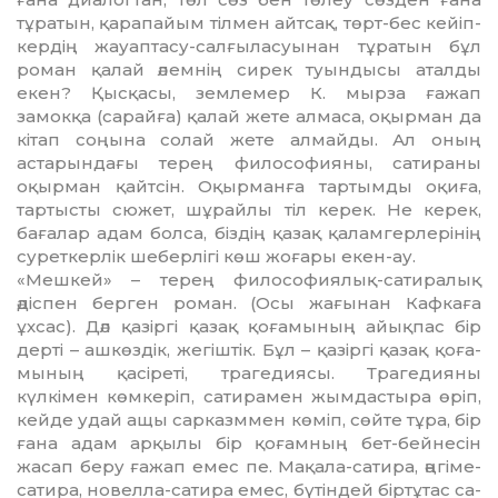
тұратын, қарапайым тілмен айтсақ, төрт-бес кейіп­
кердің жауаптасу-салғыласуынан тұра­тын бұл
роман қалай әлемнің си­рек туындысы аталды
екен? Қыс­қасы, землемер К. мырза ға­жап
замокқа (сарайға) қалай жете алмаса, оқырман да
кітап соңына солай жете алмайды. Ал оның
астарындағы терең филосо­фияны, сатираны
оқырман қайтсін. Оқыр­манға тартымды оқиға,
тартысты сюжет, шұрайлы тіл керек. Не ке­рек,
бағалар адам болса, біздің қазақ қаламгерлерінің
суреткерлік шеберлігі көш жоғары екен-ау.
«Мешкей» – терең философия­лық-сатиралық
әдіспен берген роман. (Осы жағынан Кафкаға
ұхсас). Дәл қазіргі қазақ қоғамы­ның айықпас бір
дерті – ашкөздік, жегіштік. Бұл – қазіргі қазақ қоға­
мының қасіреті, трагедиясы. Тр­а­гедияны
күлкімен көмкеріп, са­ти­ра­мен жымдастыра өріп,
кейде удай ащы сарказммен көміп, сөйте тұра, бір
ғана адам арқылы бір қоғамның бет-бейнесін
жасап беру ғажап емес пе. Мақала-са­тира, әңгіме-
сатира, новелла-сатира емес, бүтіндей біртұтас са­