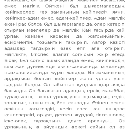
емес, мәңгілік. Өйткені, бұл шығарма­лар­дың
кейіпкерлері «өз заманы­ның кейіпкері», яғни,
кейіпкер-адам емес, адам-кейіпкер. Адам мәң­гі­лік
екені рас болса, бұл шы­ғар­малар да, олар көтеріп
отырған мәселелер де мәңгілік. Қай ғасыр­да қай
ұрпақ көзімен қарасаң да жатсынбайтын,
ескірмейтін, тоз­байтын тақырып. Автор қазіргі
адамдар тағдырын өзек етіп ала отырып,
мәңгіліктің бітіспес ала­пат соғысын жыр етеді.
Бірақ, бұл соғыс ашық алаңда емес, кейіп­кердің
ішкі жан дүниесінде, ақыл-санасында, мінезінде,
психоло­гиясында жүріп жатады. Өз за­манының
ардақтысы болған кейіпкер жаңа ұрпақ үшін
қадірсіз болды. Ол табынған құндылықтар аяққа
басылды. Ол бағалаған адалдық, ерлік, махаббат,
тұрақ­тылық – жаңа ұрпақ үшін ақы­мақтық, ездік,
топастық, ын­жық­тық боп саналды. Өзінен өскен
өскіннің қатыгездігі, кесіп алса қан шықпас
қанпезерлігі, ар-ұят, әдептен жұрдай, тілге-шолақ,
іске-олақ, «қазақпын» деуге ар­лануы… Өз
ұрпағының әр айуан­дық әрекеті сайын ол өз