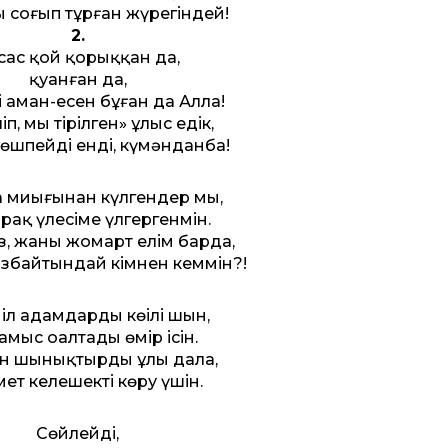
 соғып тұрған жүрегіндей!
2.
сас қой қорыққан да,
қуанған да,
і аман-есен бұған да Алла!
іп, мың тірілген» ұлыс едік,
өшпейді енді, күмәнданба!
 миығынан күлгендер мың,
рақ үлесіме үлгергенмін.
, жаны жомарт елім барда,
збайтындай кімнен кеммін?!
іл адамдардың көңілі шын,
амыс оңалтады өмір ісін.
н шынықтырды ұлы дала,
ет келешекті көру үшін.
Сөйлейді,