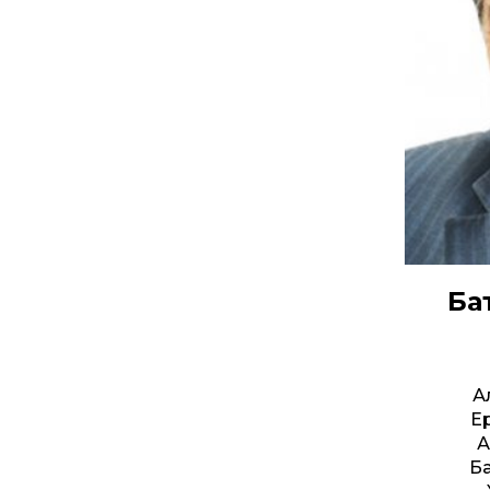
Ба
А
Е
А
Б