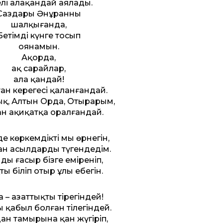
лі алақандай аяладың.
Саздары Әнұранның
шалқығанда,
Бетімді күнге тосып
оянамын.
Ақорда,
ақ сарайлар,
алаң қандай!
тан керегесі қаланғандай.
қ, Алтын Орда, Отырарым,
ан ақиқатқа оралғандай.
е көркемдіктің мың өрнегін,
ан асылдарды түгендедім.
ды ғасыр бізге еміреніп,
ың біліп отыр ұлы еңбегін.
 – азат­тықтың тірегіндей!
ң қабыл болған тілегіндей.
ан тамырына қан жүгіріп,