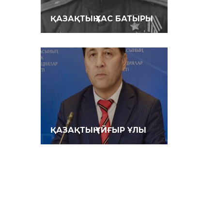
ҚАЗАҚТЫҢ ХАС БАТЫРЫ
ҚАЗАҚТЫҢ ҰЙҒЫР ҰЛЫ