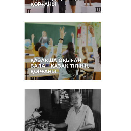
ҚОРҒАНЫ
ҚАЗАҚША ОҚЫҒАН
БАЛА – ҚАЗАҚ ТІЛІНІҢ
ҚОРҒАНЫ