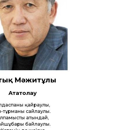
тық Мәжитұлы
Ататолға
у
лдаспаның қайраулы,
р-тұрманың сайлаулы.
лпамыстың атындай,
айшұбарың байлаулы.