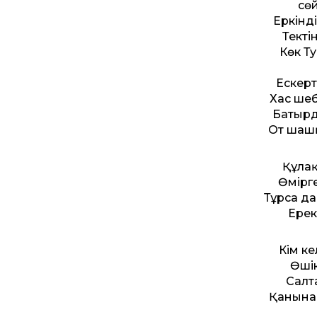
сөй
Еркінді
Текті
Көк Ту
Ескерт
Хас шеб
Батырд
От шашқ
Құлақ
Өмірге
Тұрса да
Ерек
Кім ке
Өшік
Салта
Қанына 