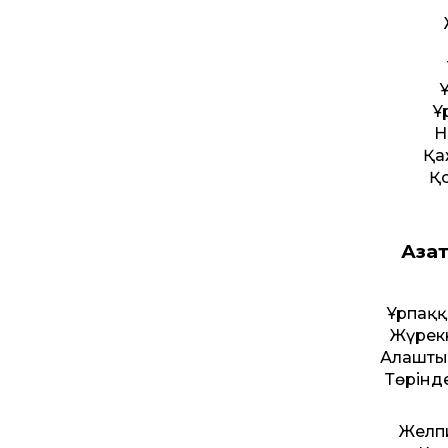
Ұ
Н
Қа
Қо
Азат
Ұрпаққ
Жүрекк
Алаштың
Төрінд
Желпи