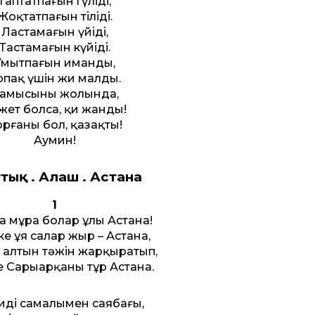
Таптатпағын гүліңді,
Жоқтатпағын тіліңді.
Ластамағын үйіңді,
Тастамағын күйіңді.
Ұмытпағын иманды,
рпақ үшін жи малды.
амысыңның жолында,
жет болса, қи жанды!
рғаны бол, қазақтың!
Аумин!
­тық . Алаш . Астана
1
а мұра болар ұлы Астана!
е ұя салар жыр – Астана,
 алтын тәжін жарқыратып,
е Сарыарқаның тұр Астана.
ді самалымен саябағың,