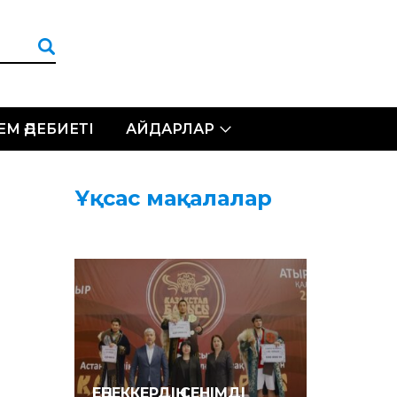
ЛЕМ ӘДЕБИЕТІ
АЙДАРЛАР
Ұқсас мақалалар
ЕҢБЕККЕРДІҢ СЕНІМДІ