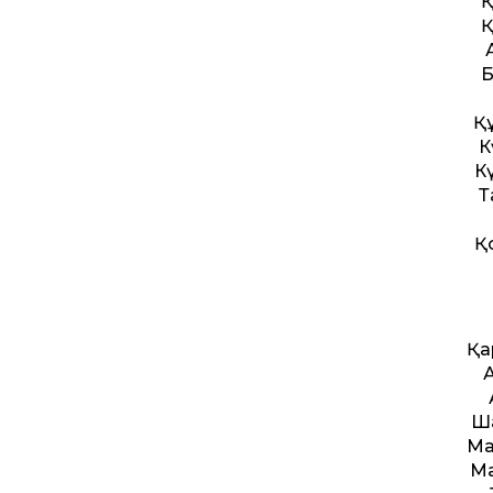
Қ
Қ
Б
Қ
К
К
Т
Қ
Қа
Ша
Ма
Ма