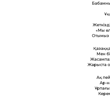
Бабамның
Ұқ
Жеткізд
«Мың өл
Отымыз 
Қазаққа
Мен бі
Жасампаз
Жарыста о
Ақ пей
Ар-н
Ұрпағы
Керем