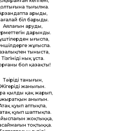
оқырайған кеппенің,
олтығына тығылма.
Арзандатпа арыңды,
ағалай біл барыңды.
Аялағын аруды,
ұрмет­тегін дарынды.
үштілерден ығыспа,
үншілдерге жұғыспа.
азалықпен тыныста,
Тізгініңді нық ұста.
орғаны бол қазақтың!
Тәңіріңді танығын,
Жігеріңді жанығын.
ра қылды қақ жарып,
Ажыратқын анығын.
Атақ қуып аптықпа,
тақ қуып шаптықпа.
йыспағын жоқтыққа,
саймағын тоқтыққа.