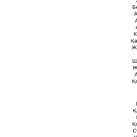
Б
А
К
Қа
Ж
Ш
Ж
Қ
Қ
Қ
С