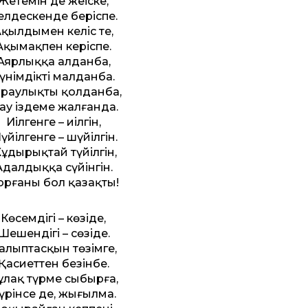
Жетемін де жеңіске,
елдескенде беріспе.
қылдымен келіс те,
Ақымақпен керіспе.
Аярлыққа алданба,
үнімдікті малданба.
раулықты қолданба,
ау іздеме жалғанда.
Иілгенге – иілгін,
үйілгенге – шүйілгін.
ұдырықтай түйілгін,
Адалдыққа сүйінгін.
орғаны бол қазақтың!
Көсемдігің – көзіңде,
Шешендігің – сөзіңде.
алыптасқын төзімге,
Қасиет­тен безінбе.
ұлақ түрме сыбырға,
үрінсең де, жығылма.