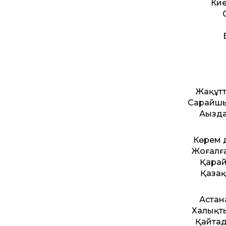
Кие
Жақұт­
Сарайшы
Аңызд
Көрем д
Жоғалғ
Қарай
Қазақт
Астана
Халықты
Қайтад