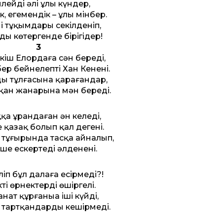
лейді әлі ұлы күндер,
к, егемендік – ұлы мінбер.
нің тұқымдары секілденіп,
ды көтергенде бірігіңдер!
3
кіш Елордаға сән береді,
ер бейнелепті Хан Кенені.
ың тұлғасына қарағандар,
ан жанарына мән береді.
қа ұрандаған ән келеді,
 қазақ болып қал дегені.
 тұғырында тасқа айналып,
ше ескертеді әлденені.
ліп бұл далаға есірмеді?!
ті өрнектерді өшіргелі.
нат құрғаныңа іші күйді,
тартқандарды кешірмеді.