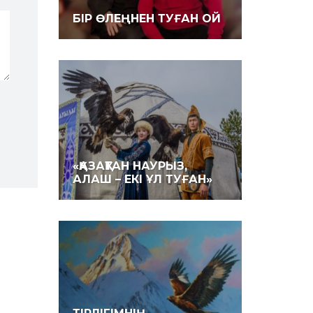
БІР ӨЛЕҢНЕН ТУҒАН ОЙ
«ҚАЗАҚТАН НАУ­РЫЗ,
АЛАШ – ЕКІ ҰЛ ТУҒАН»