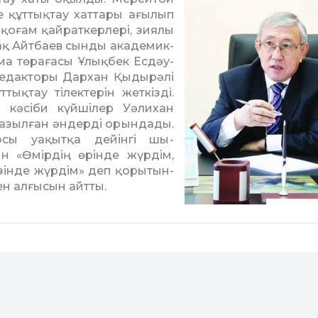
де құттықтау хаттары ағылып
 қоғам қайраткерлері, зиялы
зақ Айтбаев сынды акаде­мик­
а төрағасы Ұлықбек Ес­дәу­
 редакторы Дархан Қы­дырәлі
тықтау тілектерін жеткізді.
н кәсіби күйшілер Уәлихан
азылған әндерді орын­дады.
сы уақытқа дейінгі шы­
н «Өмірдің өрінде жүрдім,
өзінде жүрдім» деп қорытын­
ен алғысын айтты.