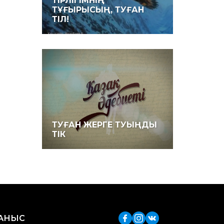
ТІРЛІГІМНІҢ
ТҰҒЫРЫСЫҢ, ТУҒАН
ТІЛ!
ТУҒАН ЖЕРГЕ ТУЫҢДЫ
ТІК
ЛАНЫС