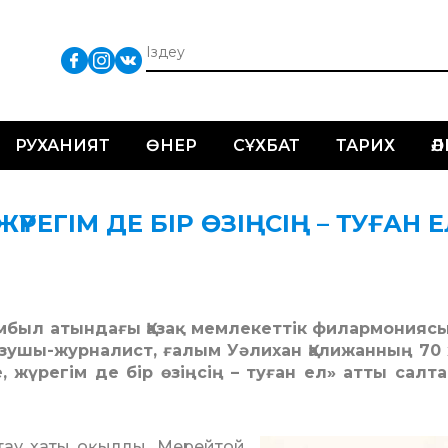
РУХАНИЯТ
ӨНЕР
СҰХБАТ
ТАРИХ
Ә
 ЖҮРЕГІМ ДЕ БІР ӨЗІҢСІҢ – ТУҒАН 
амбыл атындағы Қазақ мемлекеттік филармониясы
жазушы-журналист, ғалым Уәлихан Қалижанның 70
е, жүрегім де бір өзіңсің – туған ел» атты салт
қтау хаты оқылды. Мерейтой