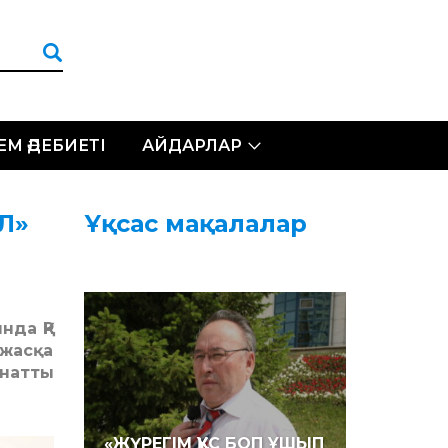
ЛЕМ ӘДЕБИЕТІ
АЙДАРЛАР
ЕЛ»
Ұқсас мақалалар
нда ҚР
 жасқа
анатты
«ЖҮРЕГІМ ҚҰС БОП ҰШЫП