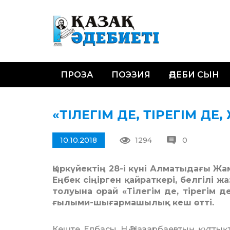
ПРОЗА
ПОЭЗИЯ
ӘДЕБИ СЫН
«ТІЛЕГІМ ДЕ, ТІРЕГІМ ДЕ,
10.10.2018
1294
0
Қыркүйектің 28-і күні Алматыдағы Ж
Еңбек сіңірген қайраткері, белгілі 
толуына орай «Тілегім де, тірегім д
ғылыми-шығармашылық кеш өтті.
Кеште Елбасы Н.Ә.Назарбаевтың құтты