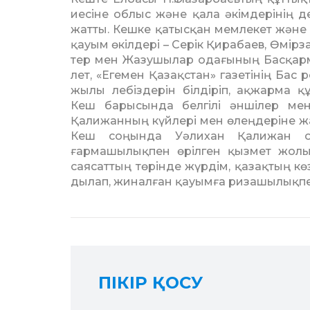
ие­сіне облыс және қала әкімдері­нің 
жат­ты. Кешке қатысқан мемлекет жә­не
қауым өкілдері – Серік Қирабаев, Өмір­
тер мен Жазушылар одағының Бас­қарм
лет, «Егемен Қазақстан» газеті­нің Бас
жылы лебіздерін білдіріп, ақ­жарма құт
Кеш барысында белгілі ән­шілер ме
Қалижанның күйлері мен өлеңдеріне ж
Кеш соңында Уәлихан Қа­лижан о
ғармашылықпен өрілген қызмет жолы
саясаттың төрінде жүрдім, қазақ­тың к
ды­лап, жиналған қауымға риза­шы­лықп
ПІКІР ҚОСУ