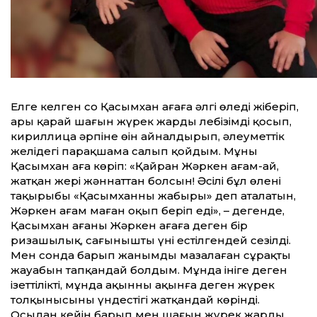
Елге келген соң Қасымхан ағаға әлгі өлеңді жіберіп,
ары қарай шағын жүрек жарды лебізімді қосып,
кириллица әрпіне өңін айналдырып, әлеуметтік
желідегі парақшама салып қойдым. Мұны
Қасымхан аға көріп: «Қайран Жәркен ағам-ай,
жатқан жерің жәннаттан болсын! Әсілі бұл өлеңнің
тақырыбы «Қасымханның жаңбыры» деп аталатын,
Жәркен ағам маған оқып беріп еді», – дегенде,
Қасымхан ағаның Жәркен ағаға деген бір
ризашылық, сағынышты үні естілгендей сезілді.
Мен сонда барып жанымды мазала­ған сұрақтың
жауабын тапқандай болдым. Мұнда ініге деген
ізеттіліктің, мұнда ақынның ақынға деген жүрек
толқынысының үндестігі жатқандай көрінді.
Осыдан кейін барып мен шағын жүрек жарды