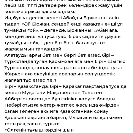
лебізімді, тіпті де тереңірек, көлемдірек жазу үшін
қолыма еріксіз қалам алдым.
Иә, бұл үндестік, кешегі Абайдың Біржанның әнін
тыңдап: «Әй Біржан, сендей енді қазақтан әнші ұл
тумайды ғой», – дегенде, Біржанның: «Абай аға,
мендей әнші ұл туса туар, бірақ сіздей тыңдаушы
тумайды ғой», – деп бір-бірін бағалауы өз
жарасымын тапқандай.
Алатаудың арғы беті мен бергі беті емес, бірі –
Түркістанда туған Қасымхан аға мен бірі – Шығыс
Түркістанда, сонау шекараның арғы бетінде туған
Жәркен аға екеуінің де араларын сол үндестік
жалғап тұр емес пе?!
Бірі – Қазақстанда, бірі – Қарақал­пақс­танда туса да,
кешегі Мұқағали Мақатаев пен Төлеген
Айбергеновтен де бұл ізгі­лік­ті көруге болады.
Небәрі отызға жетер-жетпес жасында өмірден
озған Төлеген ақынға Қазақстаннан сонау
Қарақалпақстанға барып, Мұқағали өз қолымен
топырақ салып тұрып:
«Өлгенін тұңғыш көрдім шын