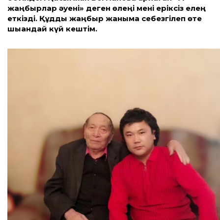
жаңбырлар әуені» деген өлеңі мені еріксіз елең
еткізді. Құдды жаңбыр жаныма себезгілеп өте
шыққандай күй кештім.