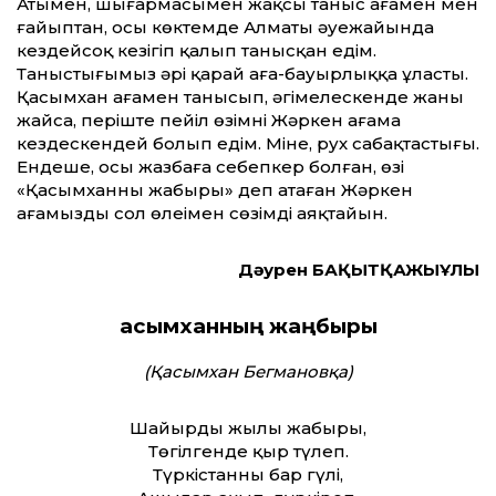
Атымен, шығармасымен жақсы таныс ағамен мен
ғайыптан, осы көктемде Алматы әуежайында
кездейсоқ кезігіп қалып танысқан едім.
Таныстығымыз әрі қарай аға-бауырлыққа ұласты.
Қасымхан ағамен танысып, әңгімелескенде жаны
жайсаң, періште пейіл өзімнің Жәркен ағама
кездескендей болып едім. Міне, рух сабақтастығы.
Ендеше, осы жазбаға себепкер болған, өзі
«Қасымханның жаңбыры» деп атаған Жәркен
ағамыздың сол өлеңімен сөзімді аяқтайын.
Дәурен БАҚЫТҚАЖЫҰЛЫ
Қасымханның жаңбыры
(Қасымхан Бегмановқа)
Шайырдың жылы жаңбыры,
Төгілгенде қыр түлеп.
Түркістанның бар гүлі,