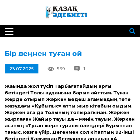
Бір өлеңнен туған ой
23.07.2025
539
1
Жақында жол түсіп Тарбағатайдың арғы
бетіндегі Толы ауданына барып қайттым. Туған
жерде отырып Жәркен Бөдеш ағамыздың төте
жазудағы «Құбылыс» атты жыр кітабын оқыдым.
Жәркен аға да Толының топырағынан. Жәркен
жырлаған Жайыр тауы да – менің тауым. Жәркен
ағаның «Туған жер» туралы өлеңдері бұрыннан
таныс, көзге үйір. Дегенмен сол кітаптың 92-інші
бетіндегі Қасымхан Бегмановқа арнаған «Ақ