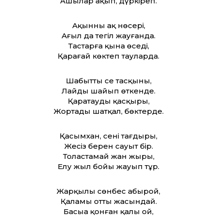
Ашылар аңқып, дүркіреп.
Ақынның ақ нөсері,
Ағыл да тегіл жауғанда.
Тастарға қына өседі,
Қарағай көктеп тауларда.
Шабыттың сең тасқыны,
Лайды шайып өткенде.
Қаратаудың қасқыры,
Жортады шатқал, бөктерде.
Қасымхан, сенің тағдырың,
Жеңсіз берен сауыт бір.
Толастамай жан жырың,
Елу жыл бойы жауып тұр.
Жарқылы сөнбес абырой,
Қаламың отты жасындай.
Басыңа қонған қалың ой,