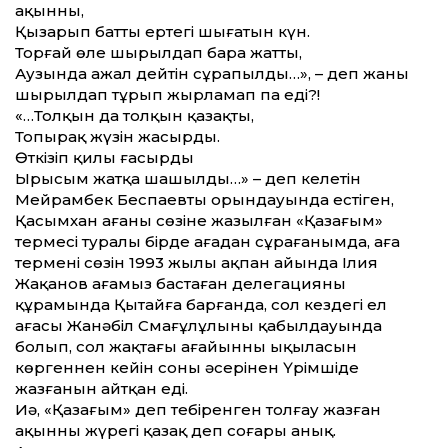
ақынның,
Қызарып батты ертеңгі шығатын күн.
Торғай өлең шырылдап бара жатты,
Аузында ажал дейтін сұрапылдың…», – деп жаны
шырылдап тұрып жырламап па еді?!
«…Толқын да толқын қазақтың,
Топырақ жүзін жасырды.
Өткізіп қилы ғасырды
Ырысым жатқа шашылды…» – деп келетін
Мейрамбек Беспаевтың орындауында естіген,
Қасымхан ағаның сөзіне жазылған «Қазағым»
термесі туралы бірде ағадан сұрағанымда, аға
терменің сөзін 1993 жылы ақпан айында Ілия
Жақанов ағамыз бастаған делегацияның
құрамында Қытайға барғанда, сол кездегі ел
ағасы Жанәбіл Смағұлұлының қабылдауында
болып, сол жақтағы ағайынның ықыласын
көргеннен кейін соның әсерінен Үрімшіде
жазғанын айтқан еді.
Иә, «Қазағым» деп тебіренген толғау жазған
ақынның жүрегі қазақ деп соғары анық.