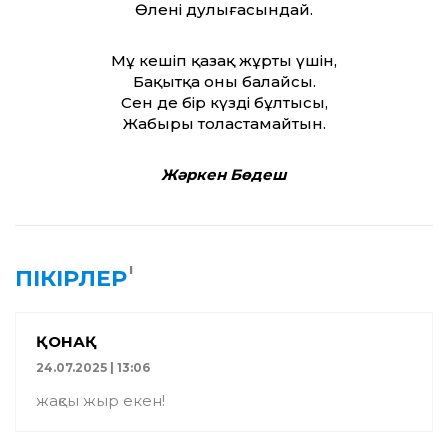
Өлеңнің дулығасындай.
Мұң кешіп қазақ жұрты үшін,
Бақытқа оны балайсың.
Сен де бір күздің бұлтысың,
Жаңбыры толастамайтын.
Жәркен Бөдеш
1
ПІКІРЛЕР
ҚОНАҚ
24.07.2025 | 13:06
жақсы жыр екен!