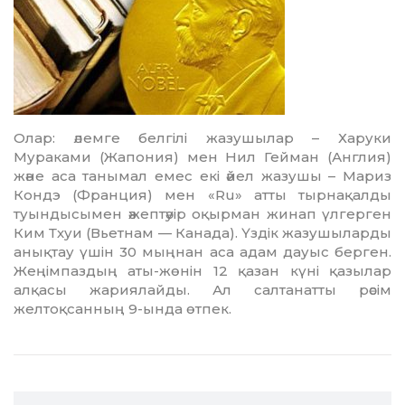
Олар: әлемге белгілі жазушылар – Харуки
Мураками (Жапония) мен Нил Гейман (Англия)
және аса таны­мал емес екі әйел жазушы – Мариз
Кондэ (Франция) мен «Ru» атты тыр­на­қалды
туындысымен әжептәуір оқырман жинап үлгерген
Ким Тхуи (Вьетнам — Ка­нада). Үздік жазушыларды
анықтау үшін 30 мыңнан аса адам дауыс берген.
Жеңімпаздың аты-жөнін 12 қазан күні қазылар
алқасы жариялайды. Ал салтанатты рәсім
желтоқсанның 9-ында өтпек.