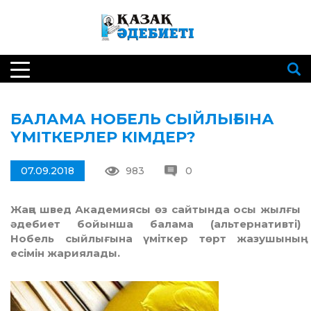
БАЛАМА НОБЕЛЬ СЫЙЛЫҒЫНА
ҮМІТКЕРЛЕР КІМДЕР?
07.09.2018
983
0
Жаңа швед Академиясы өз сайтында осы жылғы
әдебиет бойынша балама (альтернативті)
Нобель сыйлығына үміткер төрт жазушының
есімін жариялады.