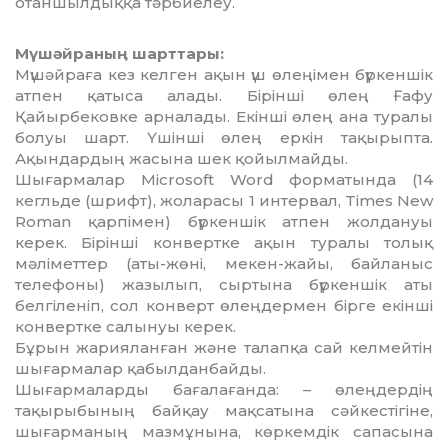
отаншылдыққа тәрбиелеу.
Мүшәйраның шарттары:
Мүшәйраға кез келген ақын үш өлеңімен бүркеншік
атпен қатыса алады. Бірінші өлең Ғафу
Қайырбековке арналады. Екінші өлең ана туралы
болуы шарт. Үшінші өлең еркін тақырыпта.
Ақындардың жасына шек қойылмайды.
Шығармалар Microsoft Word форматында (14
кегльде (шрифт), жоларасы 1 интервал, Times New
Roman қарпімен) бүркеншік атпен жолдануы
керек. Бірінші конвертке ақын ту­ралы толық
мәліметтер (аты-жөні, мекен-жа­йы, байланыс
телефоны) жазылып, сыр­тына бүр­кеншік аты
белгіленіп, сол конверт өлең­дермен бірге екінші
конвертке салынуы керек.
Бұрын жарияланған және талапқа сай кел­мей­тін
шығармалар қа­былдан­байды.
Шығармаларды бағала­ғанда: – өлеңдер­дің
тақырыбының байқау мақсатына сәйкес­тігіне,
шығарманың мазмұнына, көркемдік сапасына