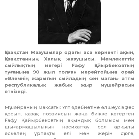
Қазақстан Жазушылар одағы аса көрнекті ақын,
Қазақстанның Халық жазушысы, Мем­ле­кеттік
сыйлықтың иегері Ғафу Қайыр­бе­ковтың
туғанына 90 жыл толған мерейтойына орай
«Әлемнің жарығын сыйладың сен маған» атты
республикалық жабық жыр мүшәйрасын
өткізеді.
Мүшәйраның мақсаты: Ұлт әдебиетіне өл­шеусіз үлес
қосып, қазақ поэзиясын жаңа биік­ке көтерген
Ғафу Қайырбековтың ақын­дық болмысы мен
шығармашылығын наси­хат­тау, сол арқылы
өскелең ұрпақты елі мен жерін сүюге,