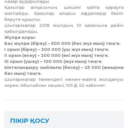
назар аударылады.
Қазылар алқасының шешімі қайта қарауға
жатпайды. Қазылар алқасы жүлделерді бөліп
беруге құқылы.
Шығармалар 2018 жылдың 10 қазанына дейін
қабылданады.
Жүлде қоры:
Бас жүлде (біреу) – 500 000 (бес жүз мың) теңге.
І орын (біреу) – 300 000 (үш жүз мың) теңге.
ІІ орын (екеу) – 200 000 (екі жүз мың) теңге.
ІІІ орын (үшеу) – 100 000 (жүз мың) теңге.
Ынталандыру сыйлығы (бесеу) – 25 000 (жиырма
бес мың) теңге.
Шығармалар төмендегі мекен-жайға жолдануы
керек: Абылайхан көшесі, 105 үй, 52 кабинет.
ПІКІР ҚОСУ