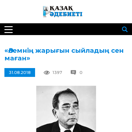
«Әлемнің жарығын сыйладың сен
маған»
31.08.2018
1397
0