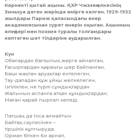
Көрнекті қытай ақыны. ҚХР Чжэзяң өлкесінің
Зиньхуа деген жерінде өмірге келген. 1929-1932
жылдары Париж қаласындағы өнер
академиясынан сурет өнерін оқыған. Ақынның
өлеңдері мен поэзия туралы толғамдары
көптеген шет тілдеріне аударылған.
Күн
Обалардан бағзылық жерге айналған,
Ғасырлардан қараңғы шер байланған,
Бақи жақтан аруақтар ентелеген,
Тау-даладан құж ұйқы желкелеген,
Ізгіліктен, не түрлі сұмдықтардан
Жалынын аспанға атқан құмдықтардан,
Маған қарай пырлап келеді.
Патшаң да тоса алмайтын
Байтақ сәулесінен –
тіршілік құлпыруда.
Орман біткен би арнап,