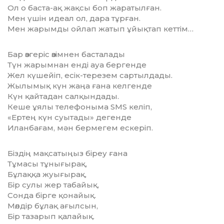
Ол о баста-ақ жақсы боп жаратылған.
Мен үшін идеал ол, дара тұрған.
Мен жарымды ойлап жатып ұйықтап кеттім…
Бар өзгеріс өзімнен басталады
Түн жарымнан енді ауа бергенде
Жел күшейіп, есік-терезем сартылдады.
Жылымық күн жаңа ғана келгенде
Күн қайтадан салқындады.
Кеше ұялы телефоныма SMS келіп,
«Ертең күн суытады» дегенде
Иланбағам, мән бермегем ескеріп.
Біздің мақсатыңыз біреу ғана
Тұмасы тұнығырақ,
Бұлаққа жуығырақ,
Бір сулы жер табайық,
Сонда бірге қонайық.
Мөлдір бұлақ ағылсын,
Бір тазарып қалайық.