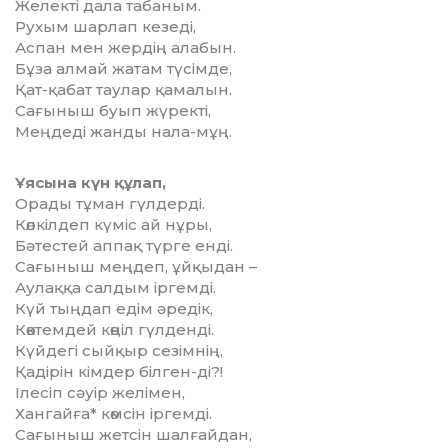
Желекті дала табаным.
Рухым шарлап кезеді,
Аспан мен жердің алабын.
Бұза алмай жатам түсімде,
Қат-қабат таулар қамалын.
Сағыныш буып жүректі,
Меңдеді жанды нала-мұң.
Ұясына күн құлап,
Орады тұман гүлдерді.
Көлкілдеп күміс ай нұры,
Бәтестей аппақ түрге енді.
Сағыныш меңдеп, ұйқыдан –
Аулаққа салдым іргемді.
Күй тыңдап едім әредік,
Көктемдей көңіл гүлденді.
Күйдегі сыйқыр сезімнің,
Қадірін кімдер білген-ді?!
Ілесіп сәуір желімен,
Хангайға* көмсін іргемді.
Сағыныш жетсін шалғайдан,