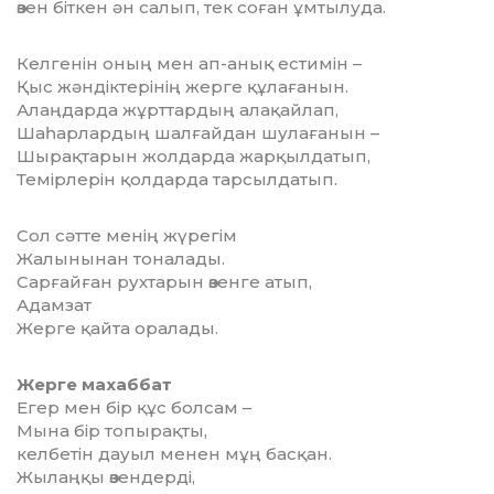
өзен біткен ән салып, тек соған ұмтылуда.
Келгенін оның мен ап-анық естимін –
Қыс жәндіктерінің жерге құлағанын.
Алаңдарда жұрттардың алақайлап,
Шаһарлардың шалғайдан шулағанын –
Шырақтарын жолдарда жарқылдатып,
Темірлерін қолдарда тарсылдатып.
Сол сәтте менің жүрегім
Жалынынан тоналады.
Сарғайған рухтарын өзенге атып,
Адамзат
Жерге қайта оралады.
Жерге махаббат
Егер мен бір құс болсам –
Мына бір топырақты,
келбетін дауыл менен мұң басқан.
Жылаңқы өзендерді,