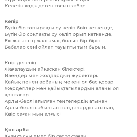
Келетін «өлді» деген тосын хабар.
Көпір
Бүтін бір топырақты су келіп бөліп кеткенде,
Бүтін бір соқпақты су келіп орып кеткенде,
Екі жағаның жалғамақ болып бір-бірін,
Бабалар сені ойлап тауыпты тым бұрын.
Көпір дегенің –
Жағалаудың айқасқан білектері,
Өзендер мен жолдардың жүректері.
Қайық пенен арбаның мекені ол бас қосар,
Жердегілер мен қайықтағылардың алаңы ол
қоштасар.
Арлы-берлі ағылған теңгелердің атынан,
Арлы-берлі сабылған пенделердің атынан,
Көпір саған мың алғыс!
Қол арба
Хуаңхэ суы емес бір сәт тоқтаған,