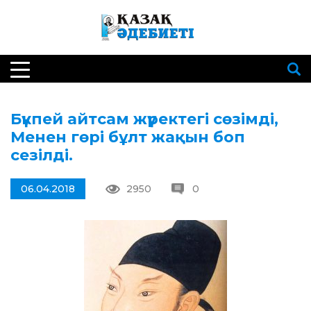
Бүкпей айтсам жүректегі сөзімді,
Менен гөрі бұлт жақын боп
сезілді.
06.04.2018
2950
0