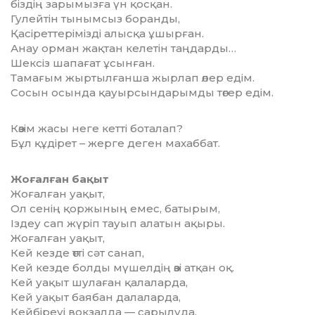
біздің зарымызға үн қосқан.
Гулейтін тынымсыз боранды,
Қасіреттерімізді алысқа ұшырған.
Анау орман жақтан келетін таңдарды…
Шексіз шапағат ұсынған.
Тамағым жыртылғанша жырлап өлер едім.
Сосын осында қауырсындарымды төгер едім.
Көзім жасы неге кетті боталап?
Бұл құдірет – жерге деген махаббат.
Жоғалған бақыт
Жоғалған уақыт,
Ол сенің қоржының емес, батырым,
Іздеу сап жүріп тауып алатын ақыры.
Жоғалған уақыт,
Кей кезде өтті сәт санап,
Кей кезде болды мүшелдің өзі атқан оқ.
Кей уақыт шулаған қалаларда,
Кей уақыт баябан далаларда,
Кейбіреуі вокзалда — сарылуда,