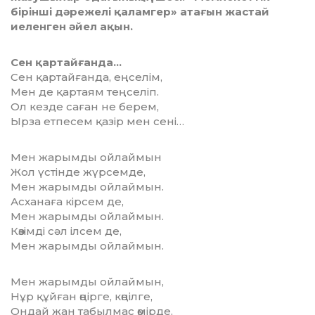
бірінші дәрежелі қаламгер» атағын жастай
иеленген әйел ақын.
Сен қартайғанда…
Сен қартайғанда, еңселім,
Мен де қартаям теңселіп.
Ол кезде саған не берем,
Ырза етпесем қазір мен сені…
Мен жарымды ойлаймын
Жол үстінде жүрсемде,
Мен жарымды ойлаймын.
Асханаға кірсем де,
Мен жарымды ойлаймын.
Көзімді сәл ілсем де,
Мен жарымды ойлаймын.
Мен жарымды ойлаймын,
Нұр құйған өңірге, көңілге,
Ондай жан табылмас өмірде.