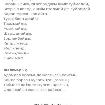
Қарашы айға, көк аспандағы күміс түймедей,
Көтеріліп келеді ешкім итермей де, сүйремей.
Қарап тұрсаң сол айға ,
Түнді бөлеп арайға:
Тасымайды,
Асықпайды,
Шаршамайды.
Зорланбайды,
Көлгірсімейді,
Желікпейді.
Қамықпайды.
Оңай ма?!
Жалғыздық
Адамдар арасында жалғызсырайсың.
Қайда барсаң құлағы төрт қазаның!
Табылса да іздеп жүрген адамың,
Одан сайын жалғызсырайсың…