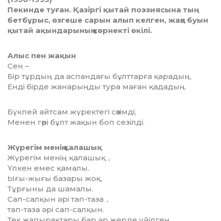
Пекинде туған. Қазіргі қытай поэзиясына тың
бетбұрыс, өзгеше сарын алып келген, жаңа буын
қытай ақындарының көрнекті өкілі.
Алыс пен жақын
Сен –
Бір тұрдың да аспандағы бұлттарға қарадың,
Енді бірде жанарыңды тура маған қададың.
Бүкпей айтсам жүректегі сөзімді,
Менен гөрі бұлт жақын боп сезілді.
Жүрегім менің қалашық
Жүрегім менің қалашық，
Үлкен емес қамалы.
Ығы-жығы базары жоқ,
Тұрғыны да шамалы.
Сап-салқын әрі тап-таза，
тап-таза әрі сап-салқын.
Тек жапырақтары бар әр жерде үйілген，