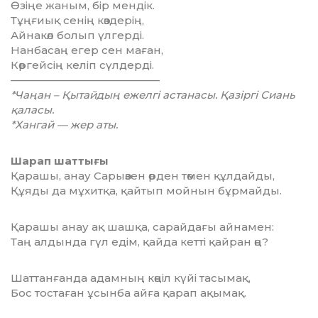
Өзіңе жаным, бір мендік.
Тұңғиық сенің көздерің,
Айнакөл болып үлгерді.
Нанбасаң егер сен маған,
Көргейсің келіп сүлдерді.
——————————————
*Чаңан – Қытайдың ежелгі астанасы. Қазіргі Сиань
қаласы.
*Хангай — жер аты.
Шарап шаттығы
Қарашы, анау Сарыөзен өрден төмен құлдайды,
Құяды да мұхитқа, қайтып мойнын бұрмайды.
Қарашы анау ақ шашқа, сарайдағы айнамен:
Таң алдында гүл едім, қайда кетті қайран өң?
Шаттанғанда адамның көңіл күйі тасымақ,
Бос тостаған ұсынба айға қарап ақымақ.