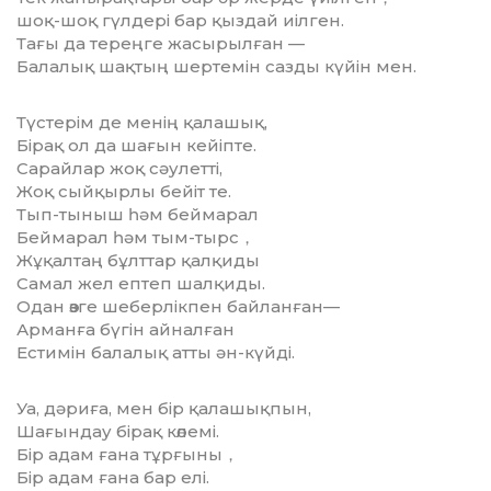
шоқ-шоқ гүлдері бар қыздай иілген.
Тағы да тереңге жасырылған —
Балалық шақтың шертемін сазды күйін мен.
Түстерім де менің қалашық,
Бірақ ол да шағын кейіпте.
Сарайлар жоқ сәулетті,
Жоқ сыйқырлы бейіт те.
Тып-тыныш һәм беймарал
Беймарал һәм тым-тырс，
Жұқалтаң бұлттар қалқиды
Самал жел ептеп шалқиды.
Одан өзге шеберлікпен байланған—
Арманға бүгін айналған
Естимін балалық атты ән-күйді.
Уа, дәриға, мен бір қалашықпын,
Шағындау бірақ көлемі.
Бір адам ғана тұрғыны，
Бір адам ғана бар елі.