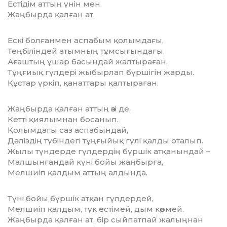
Естідім аттың үнін мен.
Жаңбырда қалған ат.
Ескі болғанмен аспабым қолымдағы,
Теңбіліндей атымның тұмсығындағы,
Ағаштың ұшар басындай жалтыраған,
Тұңғиық гүлдері жыбырлап бүршігін жарды.
Құстар үркіп, қанаттары қалтыраған.
Жаңбырда қалған аттың өзі де,
Кетті қиялымнан босанып.
Қолымдағы саз аспабындай,
Дәліздің түбіндегі тұңғыйық гүлі қалды оталып.
Жылы түндерде гүлдердің бүршік атқанындай –
Малшынғандай күні бойы жаңбырға,
Мелшиіп қалдым аттың алдында.
Түні бойы бүршік атқан гүлдердей,
Мелшиіп қалдым, түк естімей, дым көрмей.
Жаңбырда қалған ат, бір сыйпатпай жалыңнан