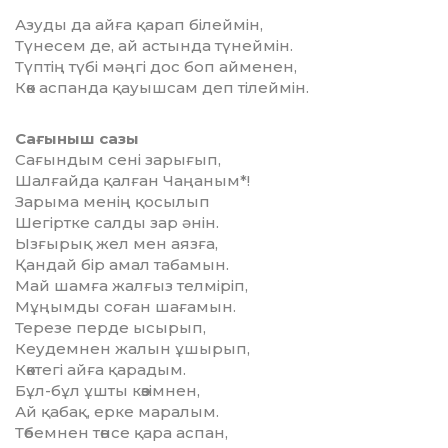
Азуды да айға қарап білеймін,
Түнесем де, ай астында түнеймін.
Түптің түбі мәңгі дос боп айменен,
Көк аспанда қауышсам деп тілеймін.
Сағыныш сазы
Сағындым сені зарығып,
Шалғайда қалған Чаңаным*!
Зарыма менің қосылып
Шегіртке салды зар әнін.
Ызғырық жел мен аязға,
Қандай бір амал табамын.
Май шамға жалғыз телміріп,
Мұңымды соған шағамын.
Терезе перде ысырып,
Кеудемнен жалын ұшырып,
Көктегі айға қарадым.
Бұл-бұл ұшты көзімнен,
Ай қабақ, ерке маралым.
Төбемнен төнсе қара аспан,