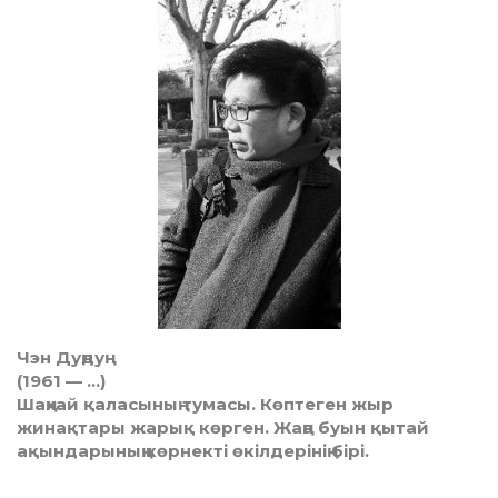
Чэн Дуңдуң
(1961 — …)
Шаңхай қаласының тумасы. Көптеген жыр
жинақтары жарық көрген. Жаңа буын қытай
ақындарының көрнекті өкілдерінің бірі.