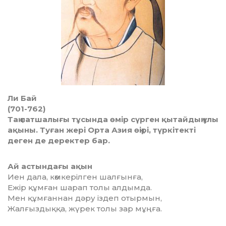
Ли Бай
(701-762)
Таң патшалығы тұсында өмір сүрген қытайдың ұлы
ақыны. Туған жері Орта Азия өңірі, түркітекті
деген де деректер бар.
Ай астындағы ақын
Иен дала, көмкерілген шалғынға,
Ежір құмған шарап толы алдымда.
Мен құмғаннан дәру іздеп отырмын,
Жалғыздыққа, жүрек толы зар мұңға.