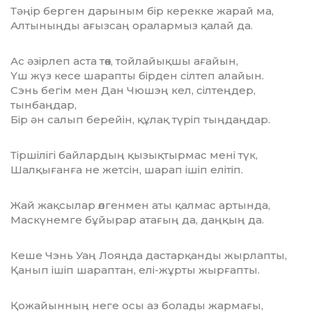
Тәңір берген дарыным бір керекке жарай ма,
Алтыныңды ағызсаң оралармыз қалай да.
Ас әзірлеп аста төк, тойлайықшы ағайын,
Үш жүз кесе шарапты бірден сілтеп алайын.
Сэнь бегім мен Дан Чюшэң кел, сілтеңдер,
тынбаңдар,
Бір ән салып берейін, құлақ түріп тыңдаңдар.
Тіршілігі байлардың қызықтырмас мені түк,
Шалқығанға не жетсін, шарап ішіп елітіп.
Жай жақсылар өлгенмен аты қалмас артында,
Маскүнемге бұйырар атағың да, даңқың да.
Кеше Чэнь Уаң Лояңда дастарқанды жырлапты,
Қанып ішіп шараптан, елі-жұрты жырғапты.
Қожайынның неге осы аз болады жармағы,