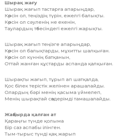
Шырақ жағу
Шырақ жағып тастарға апарыңдар,
Көрсін ол, теңіздің түрін, ежелгі балықты.
Көрсін ол сәуленің не екенін,
Таулардың төбесіндегі ежелгі жарықты.
Шырақ жағып теңізге апарыңдар,
Көрсін ол балықтарды, мұхитты шалқыған.
Көрсін ол күннің батқанын,
Оттай жанған құстарды аспанда қалқыған.
Шырақты жағып, тұрып ап шатқалда,
Қос білек терістік желінен арашалайды.
Олардың бәрі менің қасыма үймелеп,
Менің шырақтай сөздерімді тамашалайды.
Жаңбырда қалған ат
Қараңғы түнде қолыма
Бір саз аспабы ілінген.
Тым-тырыс түнді қақ жарып