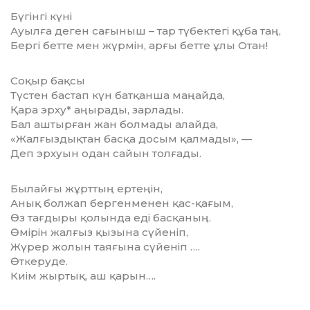
Бүгінгі күні
Ауылға деген сағыныш – тар түбектегі құба таң,
Бергі бетте мен жүрмін, арғы бетте ұлы Отан!
Соқыр бақсы
Түстен бастап күн батқанша маңайда,
Қара эрху* аңырады, зарлады.
Бал аштырған жан болмады алайда,
«Жалғыздықтан басқа досым қалмады», —
Деп эрхуын одан сайын толғады.
Былайғы жұрттың ертеңін,
Анық болжап бергенменен қас-қағым,
Өз тағдыры қолында еді басқаның.
Өмірін жалғыз қызына сүйеніп,
Жүрер жолын таяғына сүйеніп ….
Өткеруде.
Киім жыртық, аш қарын….