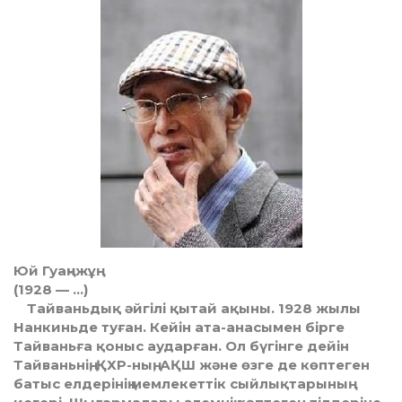
Юй Гуаңчжұң
(1928 — …)
Тайваньдық әйгілі қытай ақыны. 1928 жылы
Нанкиньде туған. Кейін ата-анасымен бірге
Тайваньға қоныс аударған. Ол бүгінге дейін
Тайваньнің, ҚХР-ның, АҚШ және өзге де көптеген
батыс елдерінің мемлекеттік сыйлықтарының