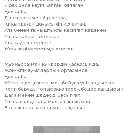
Бірақ онда кеуіп қалған көп таған.
Қол арба,
Доңғалағымен бір-ақ тал,
Қиқылдаған дауысы өтіп құлақтан,
Аяз бенен тыныштықты кесіп өтіп көлденең,
Мына таудың етегінен,
Ана таудың етегіне,
Жеткізеді қасіретімді өлмеген.
Мұз құрсанған күндердің қалқасында,
Жоқ-жітік ауылдардың ортасында,
Қол арба,
Жалғыз доңғалағымен бейуаз үні жаңғырып,
Кетіп барады топыраққа терең бедер қалдырып.
Дала менен шөлдерді басып өтіп,
Мына жолды ана жолға ғашық етіп,
Бара жатыр қасіретімді ән қылып…