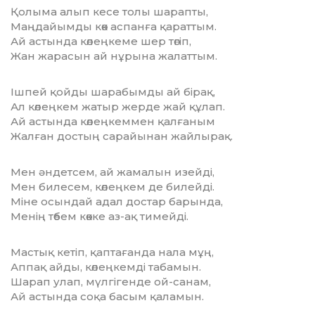
Қолыма алып кесе толы шарапты,
Маңдайымды көк аспанға қараттым.
Ай астында көлеңкеме шер төгіп,
Жан жарасын ай нұрына жалаттым.
Ішпей қойды шарабымды ай бірақ,
Ал көлеңкем жатыр жерде жай құлап.
Ай астында көлеңкеммен қалғаным
Жалған достың сарайынан жайлырақ.
Мен әндетсем, ай жамалын изейді,
Мен билесем, көлеңкем де билейді.
Міне осындай адал достар барында,
Менің төбем көкке аз-ақ тимейді.
Мастық кетіп, қаптағанда нала мұң,
Аппақ айды, көлеңкемді табамын.
Шарап улап, мүлгігенде ой-санам,
Ай астында соқа басым қаламын.