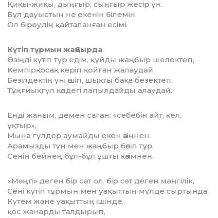
Қиқы-жиқы, дыңғыр, сыңғыр жесір үн.
Бұл дауыстың не екенін білемін:
Ол біреудің қайталанған есімі.
Күтіп тұрмын жаңбырда
Өзіңді күтіп тұр едім, құйды жаңбыр шелектеп,
Кемпірқосақ керіп қойған жалаудай.
Безілдектің үні өшіп, шықты бақа безектеп.
Тұңғиықгүл көлдегі лапылдайды алаудай.
Енді жаным, демен саған: «себебін айт, кел,
ұқтыр»,
Мына гүлдер аумайды екен өзіңнен.
Арамызды түн мен жаңбыр бөліп тұр,
Сенің бейнең бұл-бұл ұшты көзімнен.
«Мәңгі» деген бір сәт ол, бір сәт деген мәңгілік,
Сені күтіп тұрмын мен уақыттың мүлде сыртында.
Күтем және уақыттың ішінде,
қос жанарды талдырып,