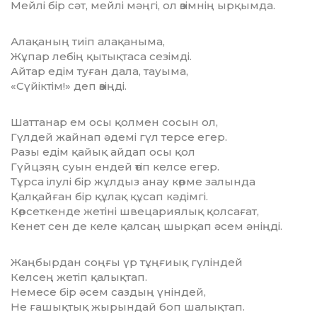
Мейлі бір сәт, мейлі мәңгі, ол өзімнің ырқымда.
Алақаның тиіп алақаныма,
Жұпар лебің қытықтаса сезімді.
Айтар едім туған дала, тауыма,
«Сүйіктім!» деп өзіңді.
Шаттанар ем осы қолмен сосын ол,
Гүлдей жайнап әдемі гүл терсе егер.
Разы едім қайық айдап осы қол
Гүйцзяң суын ендей өтіп келсе егер.
Тұрса ілулі бір жұлдыз анау көрме залында
Қалқайған бір құлақ құсап кәдімгі.
Көрсеткенде жетіні швецариялық қолсағат,
Кенет сен де келе қалсаң шырқап әсем әніңді.
Жаңбырдан соңғы үр тұңғиық гүліндей
Келсең жетіп қалықтап.
Немесе бір әсем саздың үніндей,
Не ғашықтық жырындай боп шалықтап.