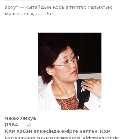
——————————————-
эрху* — қытайдың қобыз типтес халықтық
музыкалық аспабы.
Чжао Лихуа
(1964 — …)
ҚХР Хэбэй өлкесінде өмірге келген. ҚХР
жазушылар одағының мүшесі. «Мемлекеттік