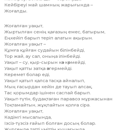
Кейбіреуі май шамның жарығында –
Жоғалды.
Жоғалған уақыт,
Жыртылған сенің қағазың емес, батырым,
Еңкейіп барып теріп алатын ақырын.
Жоғалған уақыт –
Құмға құйған судайын білінбейді,
Тор жай, ау сал, оныңа ілінбейді.
Уақыт – су, қыр-сырын көз көрмейді,
Уақыт қатты затқа өзгермейді.
Керемет болар еді,
Уақыт қатып қалса тасқа айналып,
Мың ғасырдан кейін де тауып алсақ,
Тас қорымдар ішінен саспай барып.
Уақыт-түтін, будақтаған паравоз мұржасынан
Тоқтамайтын, жұқпайтын қолға сірә.
Жоғалған уақыт,
Кәдімгі мысалында,
Ізсіз-түзсіз ғайып болған досың болар.
Жүргенде тәтті үміттің құшағында