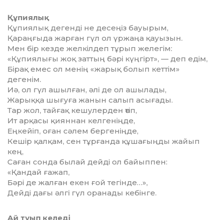
Құпиялық
Құпиялық дегенді не десеңіз бауырым,
Қараңғыда жарған гүл ол үржаңа қауызын.
Мен бір кезде желкілдеп тұрып желегім:
«Құпиялығы жоқ заттың бәрі күңгірт», — деп едім,
Бірақ емес ол менің «жарық болып кеттім»
дегенім.
Иә, ол гүл ашылған, әлі де ол ашылады,
Жарыққа шығуға жанын салып асығады.
Тар жол, тайғақ кешулерден өтіп,
Ит арқасы қияннан келгеніңде,
Еңкейіп, оған сәлем бергеніңде,
Кешір қалқам, сен тұрғанда құшағыңды жайып
кең,
Саған сонда былай дейді ол байыппен:
«Қандай ғажап,
Бәрі де жалған екен ғой тегінде…»,
Дейді дағы әлгі гүл оранады кебінге.
Ай туып келеді