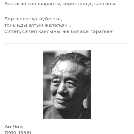
Бастаған соң шарапты, керек шөлдің қанғаны.
Бер шарапқа жүйрік ат,
тоныңды алтын жалатқан…
Сілтеп, сілтеп қайғыны, жөн болады таратқан!
Ай Чиң
(1910-1996)