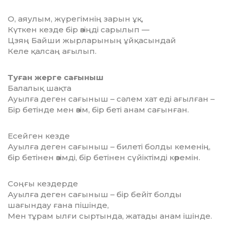
О, аяулым, жүрегімнің зарын ұқ,
Күткен кезде бір өзіңді сарылып —
Цзяң Байши жырларының ұйқасындай
Келе қалсаң ағылып.
Туған жерге сағыныш
Балалық шақта
Ауылға деген сағыныш – сәлем хат еді ағылған –
Бір бетінде мен өзім, бір беті анам сағынған.
Есейген кезде
Ауылға деген сағыныш – билеті болды кеменің,
бір бетінен өзімді, бір бетінен сүйіктімді көремін.
Соңғы кездерде
Ауылға деген сағыныш – бір бейіт болды
шағындау ғана пішінде,
Мен тұрам ылғи сыртында, жатады анам ішінде.