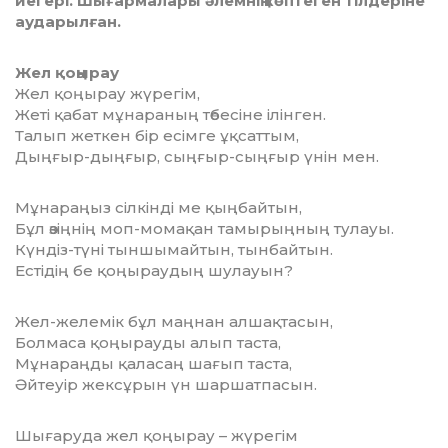
иегері. Шығармалары әлемнің көптеген тілдеріне
аударылған.
Жел қоңырау
Жел қоңырау жүрегім,
Жеті қабат мұнараның төбесіне ілінген.
Талып жеткен бір есімге ұқсаттым,
Дыңғыр-дыңғыр, сыңғыр-сыңғыр үнін мен.
Мұнараңыз сілкінді ме қыңбайтын,
Бұл өзіңнің моп-момақан тамырыңның тулауы.
Күндіз-түні тыншымайтын, тынбайтын.
Естідің бе қоңыраудың шулауын?
Жел-желемік бұл маңнан алшақтасын,
Болмаса қоңырауды алып таста,
Мұнараңды қаласаң шағып таста,
Әйтеуір жексұрын үн шаршатпасын.
Шығаруда жел қоңырау – жүрегім