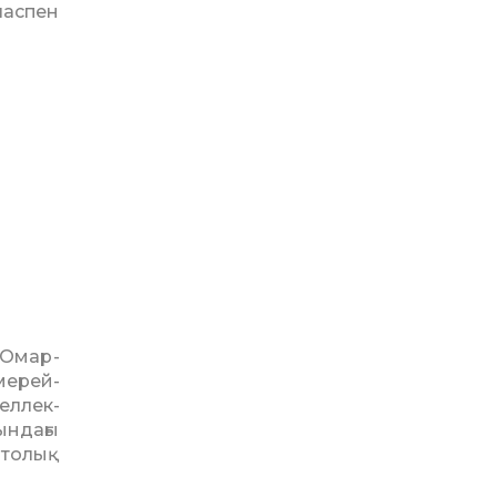
ласпен
 Омар­
мерей­
еллек­
ындағы
 толық