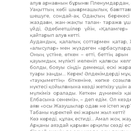
алуға арнағанын бұрынғы П­ле­нум­дардан
Уақыттың көбі шығармашылық ба­ғытт
ше­шу­ге, сондай-ақ Одақтың берекесі 
жаздаған, жан-жақты талан- таражға ұш
үйді, Әде­биет­шілер үйін, «Қаламгер»
қайтарып алуға кетті.
Аудандық, қалалық соттармен қатар, Ж
«алысулар» мен жүздеген «ар­басу­лард
Оның үстіне, өткен – өтті, беттің ары
қауым­­дық мүлікті иеленіп қалғысы к
болды, бояуы сіңді» демекші, ескі жар
туары заңды… Ке­рек! Әлдекімдерді мұ
«тауқыметтің» біт­ке­ніне, көпке созы
нүктесі қойылғанына көзді жет­кізу үшін 
мүлкіміз оралады. Кет­кен дүниеміз қ
Елбасына сенеміз», – деп едім. Ол ке
аяғы «осы Жазушылар одағы не іс­теп жүр?
Табаны күректей екі жарым жыл кетті!
Көз көреді, құлақ естиді… Амал жоқ жау
Ар­қаны аяздай қарыған әрқилы сөз­ді ес