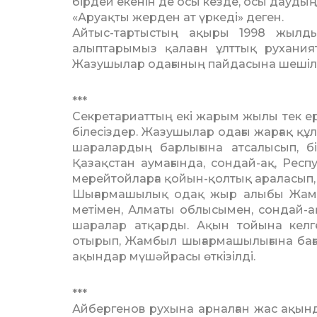
бір­дей екенін де осы кезде, осы дау­ды
«Аруақты жерден ат үркеді» де­ген.
Айтыс-тартыстың ақыры 1998 жыл­д
алыптарымыз қалаған ұлттық руханият 
Жазушылар одағы­ның пайдасына шешілд
***
Секретариаттың екі жарым жы­лы тек ер ү
бі­лесіздер. Жазушылар одағы жар­ғақ құ
ша­ралардың барлығына атсалысып, бі
Қазақстан ау­мағында, сондай-ақ, Респу
мерейтойларға қойын-қолтық араласып, б
Шығармашылық одақ жыр алы­бы Жамб
метімен, Алматы облысымен, сон­дай-ақ, А
ша­ралар атқарды. Ақын тойына кел­г
отырып, Жамбыл шығармашылығына бағыш
ақын­дар мүшәйрасы өткізілді.
***
Айбергенов рухына арналған жас ақы