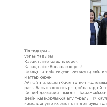
Тіл тағдыры –
ұрпақ тағдыры
Қазақ тіліне кеңістік керек!
Қазақ тіліне болашақ керек!
Қазақтың тілін сақтап, қазақ­тың елін ал
маттар керек!
Айт-айтпа, кешегі басып өт­кен жо­лымыз
разы басына қоя отырып, ой­л­анар, ой т
Кешегі дегеннен шығады… Кеңес үкіметі 
дерін қамқорлыққа алу туралы 117 қаулы ө
кемелденуіне қызмет етті деп ауыз т