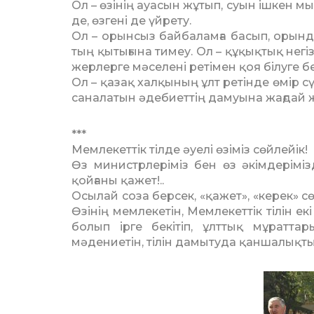
Ол – өзінің ауасын жұтып, суын ішкен мын
де, өзгені де үйрету.
Ол – орынсыз байбаламға ба­сып, орынд
тың қытығына тимеу. Ол – құқық­тық не­гіз
жер­лерге мәселені ретімен қоя білуге б
Ол – қазақ халқының ұлт ре­тінде өмір с
саналатын әдебиеттің дамуына жағдай 
***
Мемлекеттік тілде әуелі өзіміз сөй­лейік!
Өз министрлеріміз бен өз әкім­дерімізд
қойға­ны қажет!..
Осылай соза берсек, «қажет», «ке­рек» сө
Өзінің мемлекетін, Мемлекеттік ті­лін 
бо­лып ірге бекітіп, ұлттық мұрат­т
мәдениетін, ті­лін дамытуда қаншалықты