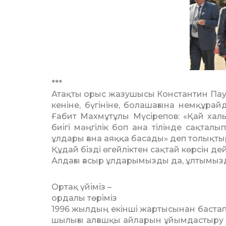
***
Атақты орыс жазушысы Конс­тан­тин Паус
кеніне, бүгініне, болашағына нем­құра
Ғабит Мах­мұтұлы Мүсірепов: «Қай ха­л
биігі мәң­гі­лік боп ана тілінде сақтал
ұлдары ғана аяқ­қа басады» деп толықтыр
Құдай бізді өгейліктен сақтай көр­сін де
Алдағы ғасыр ұлдарымызды да, ұлтымызд
Ортақ үйіміз –
ордалы төріміз
1996 жылдың екінші жартысы­нан бастап
шылығы алғашқы айларын ұйым­дастыру ш