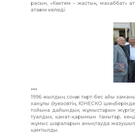
ра­сын, «Көктем – жастық, ма­хаббат»
атағым ке­леді.
***
1996 жылдың соңғы төрт-бес айы зама
ханұлы Әуезовтің, ЮНЕСКО шең­берінде
тойы­на дайындық жұмыстарын жүр­гіз
туал­дық қанат-қарымын танытар, кең­д
жұмыс шараларын анықтауда жазушылар
қамтылды.