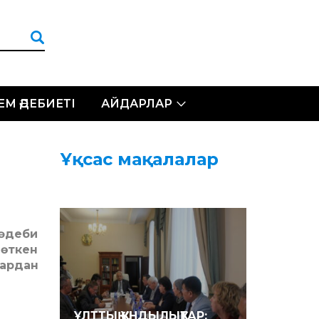
ЛЕМ ӘДЕБИЕТІ
АЙДАРЛАР
Ұқсас мақалалар
әдеби
 өткен
лардан
ҰЛТ­ТЫҚ ҚҰНДЫЛЫҚТАР: