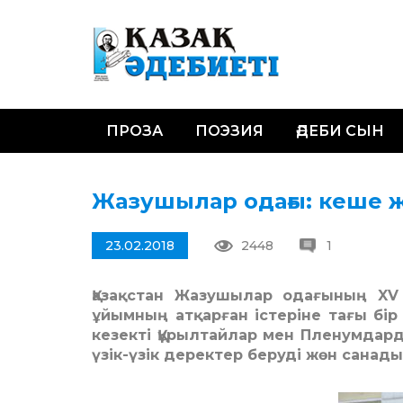
ПРОЗА
ПОЭЗИЯ
ӘДЕБИ СЫН
Жазушылар одағы: кеше ж
23.02.2018
2448
1
Қазақстан Жазушылар одағының XV 
ұйымның атқарған істеріне тағы бі
кезекті Құрылтайлар мен Пленумдар
үзік-үзік деректер беруді жөн санады