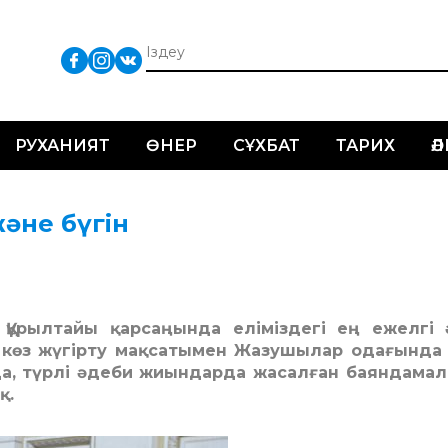
РУХАНИЯТ
ӨНЕР
СҰХБАТ
ТАРИХ
Ә
әне бүгін
Құрылтайы қарсаңында еліміздегі ең ежелгі 
р көз жүгірту мақсатымен Жазушылар одағында
да, түрлі әдеби жиындарда жасалған баяндама
қ.