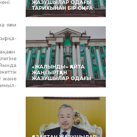
ені.
ЖАЗУШЫЛАР ОДАҒЫ
ТАРИХЫНАН БІР ОҚИҒА
а яғни
ыр­қа­
қа­ған.
егі­не
айында
«ЖАЛЫНДЫ» ҚАЙТА
т­тік
ЖАҢҒЫРТҚАН
ЖАЗУШЫЛАР ОДАҒЫ
 жә­не
 қимыл­