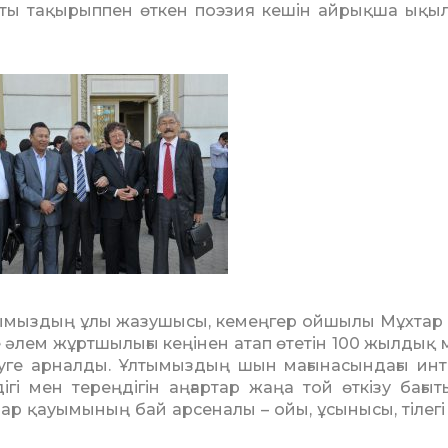
 атты тақырыппен өткен поэзия кешін айрықша ықы
нымыздың ұлы жазушысы, кемеңгер ойшылы Мұхтар
 әлем жұртшылығы кеңінен атап өтетін 100 жылдық 
уге арналды. Ұлтымыздың шын мағынасындағы инт
ігі мен тереңдігін аңғартар жаңа той өткізу бағыт
 қауымының бай арсеналы – ойы, ұсы­нысы, тілегі