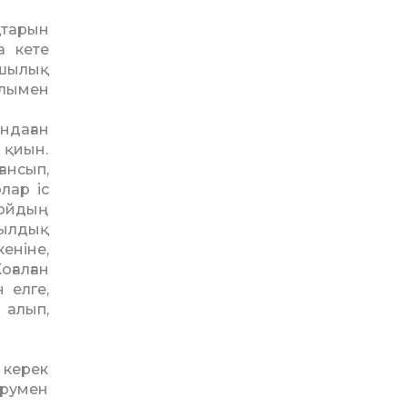
қтарын
а кете
ашылық
­лымен
ндаған
 қиын.
ансып,
лар іс
 ойдың
жылдық
еніне,
­ғалған
ел­ге,
 алып,
 керек
барумен