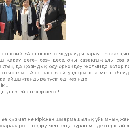
товский: «Ана тіліне нем­құрайды қарау – өз халқын
йды қарау деген сөз» десе, оны қазақтың ұлы сөз з
ық­тың да қоғамдық өсу-өркендеу жо­лында көтеріле
ып оты­рады… Ана тілін өгей ұлдары ғана мен­сінбейд
а, ай­шық­тандыра түсіп еді кезінде.
йік…
ы да өгей ете көрмесін!
 өз қызметіне кіріскен шы­ғармашылық ұйымның жаң
араларын атқару мен алда тұрған міндеттерін ай­қ