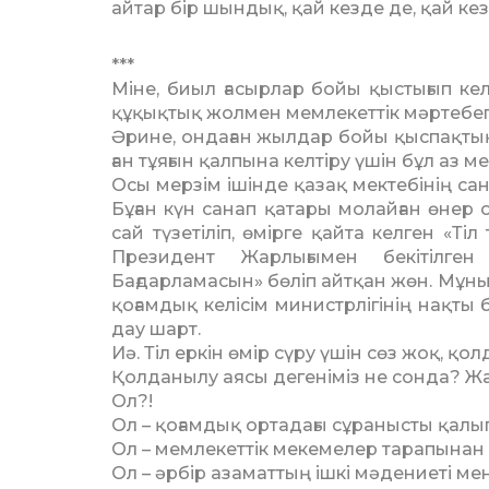
айтар бір шындық, қай кезде де, қай ке­
***
Міне, биыл ғасырлар бойы қыстығып кел
құқықтық жолмен мемле­кет­тік мәртебе
Әрине, ондаған жылдар бойы қыс­пақтың 
ған тұяғын қалпына келтіру үшін бұл аз ме
Осы мерзім ішінде қазақ мек­тебінің саны 
Бұған күн санап қатары мо­лай­ған өнер
сай түзетіліп, өмірге қайта кел­ген «
Президент Жарлығымен бекітілген 
Бағдарламасын» бөліп айтқан жөн. Мұны 
қоғамдық ке­лі­сім министр­лі­гінің нақ
дау шарт.
Иә. Тіл еркін өмір сүру үшін сөз жоқ, қо
Қолданылу аясы дегеніміз не сон­да? Жа
Ол?!
Ол – қоғамдық ортадағы сұра­нысты қалы
Ол – мемлекеттік мекемелер та­ра­пынан
Ол – әрбір азаматтың ішкі мә­де­ниеті м