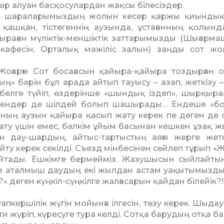
, әр алуан басқосулардан жақ­сы білесіздер.
ағы шараларымыздың жолын ке­сер қаржы қиынды
қаш­­қан, тістегеннің аузында, ұста­ған­ның қолынд
ы­ра­ған мүліктік-меншіктік заттарымыз­ды (Шығарм
 ка­фе­сін, Ор­талық мәжіліс залын) заңды сот жо
оғарғы Сот босағасын қайы­­ра-қайыра тоздырған о
ың» бәрін бұл арада айтып тауысу – азап, жеткізу –
н белге түйіп, өздерінше «шын­дық іздеп», шырқырағ
ел­гендер де шілдей болып шашы­ра­ды… Ендеше «бо
аның ау­зын қайыра қасып жату керек пе де­ген де
қату үшін емес, бәлкім ұйым басынан кешкен ұзақ 
лған дау-шардың, ай­тыс-тартыстың аяғы жерге жет­к
айту керек секілді. Съезд мінбесінен сөйлеп тұрып «Жо
айтады. Ешкімге бер­мейміз. Жазушысын сыйлайтын 
зде аталмыш даудың екі жыл­дан астам уақытымызды
» деген күңкіл-сүңкілге жал­ғасарын қайдан білейік?!
апкершілік жүгін мойынға ілгесін, төзу керек. Шыдау
ти жүріп, күресуге тура кел­ді. Сотқа барудың отқа 