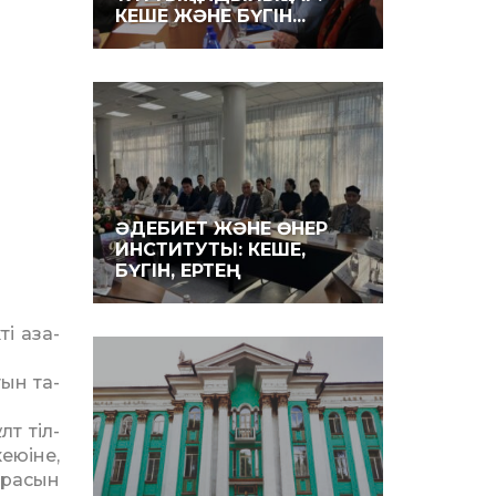
КЕШЕ ЖӘНЕ БҮГІН...
ӘДЕБИЕТ ЖӘНЕ ӨНЕР
ИНСТИТУТЫ: КЕШЕ,
БҮГІН, ЕРТЕҢ
і аза­­
тын та­
т тіл­
еюі­не,
урасын