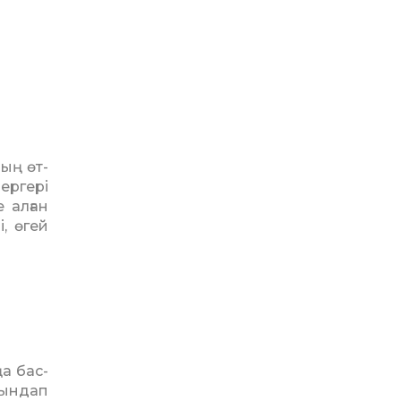
ың өт­
ергері
 алған
і, өгей
а бас­
ын­дап