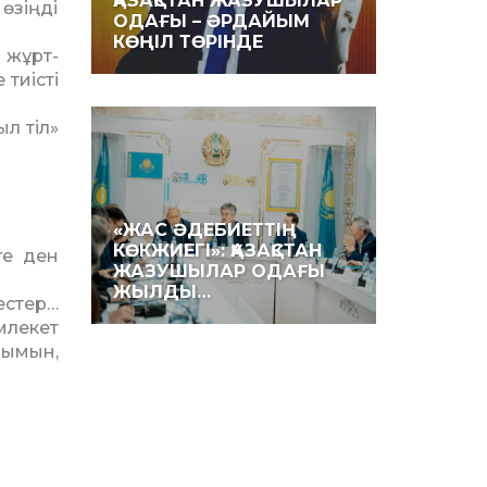
ҚАЗАҚСТАН ЖАЗУШЫЛАР
 өзіңді
ОДАҒЫ – ӘРДАЙЫМ
КӨҢІЛ ТӨРІНДЕ
 жұрт­
 тиісті
ыл тіл»
«ЖАС ӘДЕБИЕТТІҢ
КӨКЖИЕГІ»: ҚАЗАҚСТАН
ге ден
ЖАЗУШЫЛАР ОДАҒЫ
ЖЫЛДЫ…
тестер…
млекет
лымын,