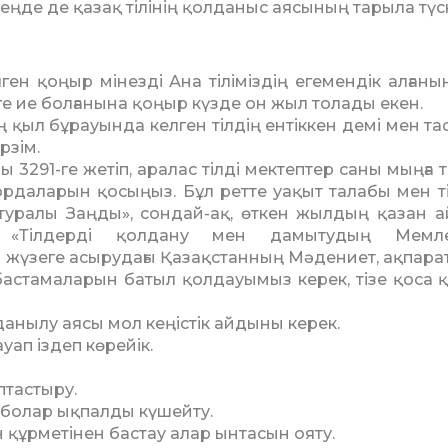
зеңде де қазақ тілінің қолданыс ая­сының тарыла түск
ген қоңыр мінезді Ана тіліміздің егемендік алғанын
ге ие болғанына қоңыр күзде он жыл толады екен.
қыл бұрауында келген тілдің ентіккен демі мен та­с
рзім.
3291-ге жетіп, аралас тіл­ді мектептер саны мыңға та­
 ордаларын қосыңыз. Бұл ретте уақыт талабы мен тіл
Тіл туралы Заңды», сондай-ақ, өткен жылдың қазан 
«Тілдерді қол­дану мен дамытудың Мем­ле­ке
жүзеге асырудағы Қа­зақ­станның Мәде­ниет, ақпарат
ты баста­маларын батыл қол­дауымыз керек, тізе қоса
лданылу аясы мол кеңіс­тік айдыны керек.
уап іздеп көрейік.
птастыру.
 болар ықпалды күшей­ту.
ен құрметінен бастау алар ынтасын ояту.