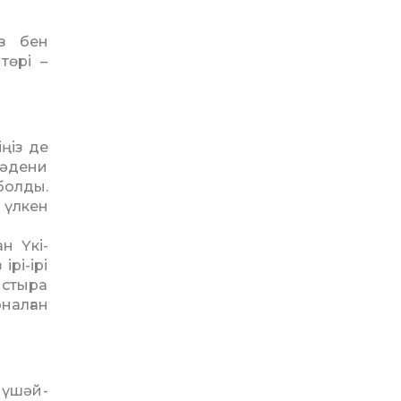
з бен
төрі –
іңіз де
-мәдени
болды.
 үлкен
н Үкі­
ірі-ірі
ыстыра
налған
мүшәй­