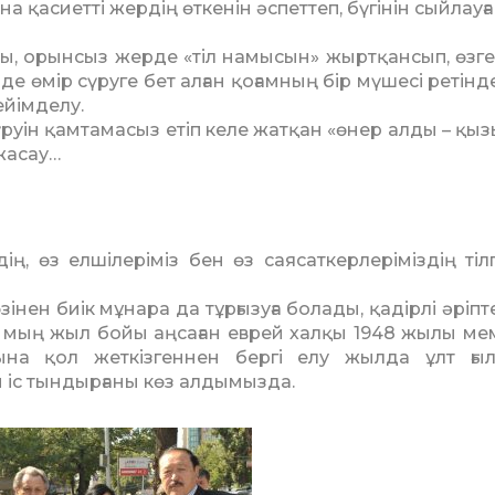
а қасиетті жердің өткенін әспеттеп, бүгінін сыйлауға
ы, орынсыз жерде «тіл на­мысын» жыртқансып, өзге
де өмір сүруге бет алған қоғам­ның бір мүшесі ретінде
ейімделу.
үруін қамтамасыз етіп келе жатқан «өнер алды – қыз
жасау…
ің, өз елшілеріміз бен өз сая­саткерлеріміздің тіл
зінен биік мұнара да тұр­ғызуға болады, қадірлі әріп
екі мың жыл бойы аңсаған ев­рей халқы 1948 жылы ме
а­рына қол жеткізгеннен бергі елу жыл­да ұлт ғы
 іс тын­дыр­ғаны көз алдымызда.