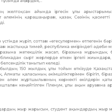
ң тұсында аңғардық…
ың желтоқсан айында іргесін ұлы арыстарымы
әлемінің қа­рашаңырағы, қазақ Сөзінің қа­сиетті 
і.
стінде жүріп, соттағы «еге­сулермен» өтпегенін бәр
лағы жастыққа тимей, рес­пуб­лика өміріндегі әдеби
ра­зына жетекшілік жасап, біра­зы­на мұрындық 
б­ли­ка­дан сырт жерлерде өткен іргелі жиын­дарға,
ел­сен­ділік танытып келеді.
ылдың 150 жылдық ұлы тойын өткізуде Қазақста
лматы қаласының әкім­ші­лік­терімен бірігіп, біраз 
ен әлем жұртшылығының көр­некті өкілдерін қат
талған кеңейтілген Пленум, ұлы ақын аруағына ар
ндардың жыр жарысын, сту­дент ақындардың жыр 