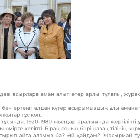
дағы ғасырларға аман алып өтер арлы, тұлғалы, жүрект
 бен ертеңгі алдан кү­тер ға­сырымыздың ұлы ама­на­
олқытар тұс көп…
тұсында, 1920-1980 жыл­дар аралығында жергілікті ұл
мірге келіпті. Бірақ со­ның бәрі қазақ тілінің көр­к
олтырып айта аламыз ба? Әй қай­дам?! Жасырмай т