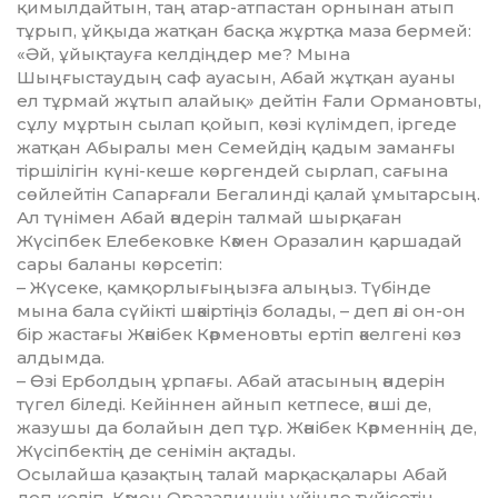
қимыл­дай­тын, таң атар-атпастан орны­нан атып
тұрып, ұйқыда жатқан басқа жұртқа маза бермей:
«Әй, ұйықтауға келдіңдер ме? Мына
Шыңғыстаудың саф ауасын, Абай жұтқан ауаны
ел тұрмай жұтып алайық» дейтін Ғали Ормановты,
сұлу мұртын сылап қойып, көзі күлімдеп, іргеде
жатқан Абыралы мен Семейдің қадым заманғы
тір­ші­лігін күні-кеше көргендей сыр­лап, сағына
сөйлейтін Сапарғали Бегалинді қалай ұмытарсың.
Ал түнімен Абай әндерін талмай шырқаған
Жүсіпбек Елебековке Кәмен Оразалин қаршадай
сары баланы көрсетіп:
– Жүсеке, қамқорлығыңызға алыңыз. Түбінде
мына бала сүйікті шәкіртіңіз болады, – деп әлі он-он
бір жастағы Жәнібек Кәрменовты ертіп әкелгені көз
алдымда.
– Өзі Ерболдың ұрпағы. Абай атасының әндерін
түгел біледі. Кейіннен ай­нып кетпесе, әнші де,
жазушы да болайын деп тұр. Жәнібек Кәрмен­нің де,
Жүсіпбек­тің де сенімін ақ­тады.
Осылайша қазақтың талай марқасқалары Абай
деп келіп, Кәмен Оразалиннің үйінде түйісе­тін…