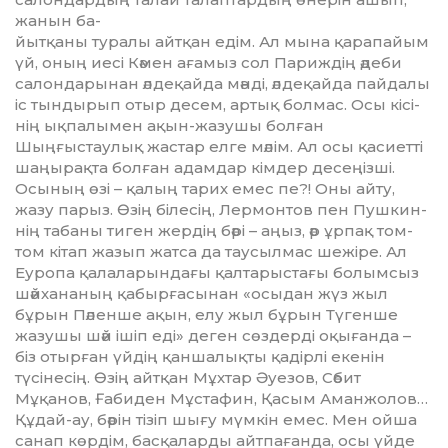
жанын ба­-
й­ыт­қаны туралы айтқан едім. Ал мына қарапайым
үй, оның иесі Кәмен ағамыз сол Париждің әдеби
салондарынан әлдеқайда мәнді, әлдеқайда пайдалы
іс тындырып отыр десем, артық болмас. Осы кісі­
нің ықпалымен ақын-жазушы болған
Шыңғыстаулық жастар ел­ге мәлім. Ал осы қасиетті
шаңырақ­та болған адамдар кімдер десеңізші.
Осының өзі – қалың тарих емес пе?! Оны айту,
жазу парыз. Өзің білесің, Лермонтов пен Пуш­кин­
нің табаны тиген жердің бәрі – аңыз, әр ұрпақ том-
том кітап жа­зып жатса да таусылмас шежіре. Ал
Еуропа қалаларындағы қал­тарыстағы болымсыз
шәйхана­ның қабырғасынан «осыдан жүз жыл
бұрын Пәленше ақын, елу жыл бұрын Түгенше
жазушы шәй ішіп еді» деген сөздерді оқығанда –
біз отырған үйдің қаншалықты қадірлі екенін
түсінесің. Өзің айтқан Мұхтар Әуезов, Сәбит
Мұқанов, Ғабиден Мұстафин, Қасым Аман­жолов…
Құдай-ау, бәрін тізіп шығу мүмкін емес. Мен ойша
санап көр­­дім, басқаларды айтпағанда, осы үйде