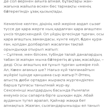
де сол әсерінен айыға алмай, бұтақтары жан-
жағына жайыла өскен бес тармақты «менің
бәйтерегімді» ұзақ қызықтады.
Кемеліне келген, діңінің кей жеріне аздап сызат
түссе де қара жер­ге нық қадалған қара ағашпен
үнсіз тілдескендей. Ол үйдің ірге­сінде тұрған, осы
қара ағаштың за­мандасы, күнге кеуіп, әбден қу­ра­
ған, қолдан долбарлап жасалған тақтай
орындыққа отырып жа­тып:
– Сұлтеке, мен білсем, түбінде талай даналардың
табан ізі жатқан мына бәйтерегің әлі ұзақ жасайды, –
деді. Осы ағаштың өзі тұнып тұр­ған шежіре ғой.
Ал, Кәмен аға­мыз ше? Нағыз күй талғамайтын
жүйрік! Ішінде қаншама сыр жа­тыр?! Әттең,
алыста, әдеби орта­дан жырақта жүргендіктен
барша тұлғасы танылмай жүр-ау.
Сексенінші жылдардың ба­сын­да Рымғали
екеуміз осы са­пар­ға бірге шыққан едік. Абай
ауданын түгел аралап, Қайнар жаққа бет
алмақпыз. Жазған, сызғанда­ры­мыз­ды ел танып