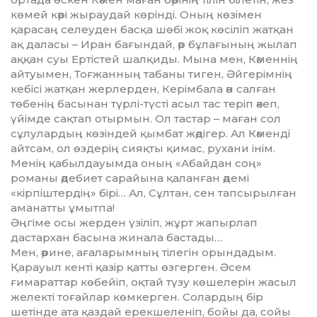
көмей кәрі жы­раудай көрінді. Оның көзімен
қарасаң селеуден басқа шөбі жоқ көсіліп жатқан
ақ даласы – Иран бағындай, әр бұлағының жылап
аққан суы Ертістей шалқиды. Мына мен, Кәменнің
айтуымен, Тоғжанның табаны тиген, Әй­герім­нің
кебісі жатқан жерлерден, Керімбала ән салған
төбенің басы­нан түрлі-түсті асыл тас теріп әкеп,
үйімде сақтап отырмын. Ол тастар – маған сол
сұлулардың көзіндей қымбат жәдігер. Ал Кә­менді
айтсам, ол өздерің сияқты қимас, рухани інім.
Менің қабыл­дауымда оның «Абайдан соң»
романы әдебиет сарайына қалан­ған әдемі
«кірпіштердің» бірі… Ал, Сұлтан, сен тапсырылған
аманатты ұмытпа!
Әңгіме осы жерден үзіліп, жұрт жапырлап
дастархан басына жинала бастады…
Мен, әрине, ағаларымның тілегін орындадым.
Қарауыл кенті қазір қатты өз­гер­ген. Әсем
ғимараттар көбейіп, оқ­тай түзу көшелерін жасыл
же­лекті тоғайлар көмкерген. Солар­дың бір
шетінде ата қаздай ерек­шеленіп, бойы да, сойы