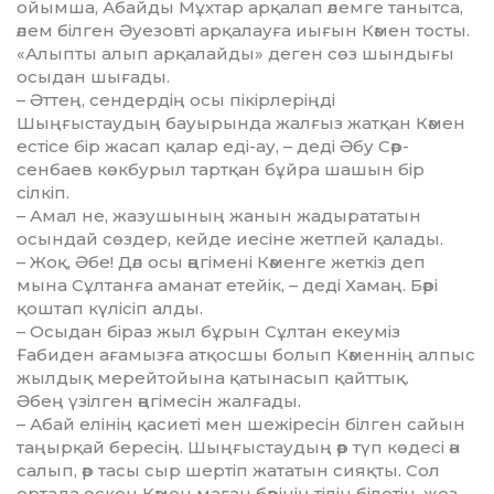
ойымша, Абайды Мұхтар арқалап әлемге танытса,
әлем білген Әуезовті арқалауға иығын Кәмен тосты.
«Алыпты алып арқалайды» деген сөз шын­дығы
осыдан шығады.
– Әттең, сендердің осы пі­кі­р­ле­ріңді
Шыңғыстаудың бауырында жалғыз жатқан Кәмен
естісе бір жасап қалар еді-ау, – деді Әбу Сәр­
сенбаев көкбурыл тартқан бұйра шашын бір
сілкіп.
– Амал не, жазу­шының жанын жадырататын
осындай сөздер, кейде иесіне жетпей қалады.
– Жоқ, Әбе! Дәл осы әңгімені Кә­менге жеткіз деп
мына Сұлтанға аманат етейік, – деді Хамаң. Бәрі
қоштап күлісіп алды.
– Осыдан біраз жыл бұрын Сұлтан екеуміз
Ғабиден ағамызға атқосшы болып Кәменнің алпыс
жылдық мерейтойына қатынасып қайттық.
Әбең үзілген әңгімесін жал­ғады.
– Абай елінің қасиеті мен шежіресін білген сайын
таңырқай бересің. Шыңғыстаудың әр түп көдесі ән
салып, әр тасы сыр шертіп жататын сияқты. Сол
ортада өскен Кәмен маған бәрінің тілін білетін, жез