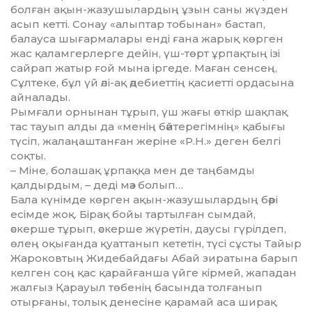
болған ақын-жазушылар­дың ұзын саны жүзден
асып кетті. Сонау «алыптар тобынан» бастап,
балауса шығармалары енді ғана жарық көрген
жас қаламгерлерге дейін, үш-төрт ұрпақтың ізі
сайрап жатыр ғой мына іргеде. Маған сен­сең,
Сұлтеке, бұл үй әлі-ақ әде­биеттің қасиетті ордасына
айналады.
Рымғали орнынан тұрып, үш жағы өткір шақпақ
тас тауып алды да «менің бәйтерегімнің» қабығы
түсіп, жалаңаштанған жеріне «Р.Н.» деген белгі
соқты.
– Міне, болашақ ұрпаққа мен де таңбамды
қалдырдым, – деді мәз болып…
Бала күнімде көрген ақын-жазушылардың бәрі
есімде жоқ. Бірақ бойы тартылған сымдай,
әскерше тұрып, әскерше жүретін, даусы гүрілдеп,
өлең оқығанда қуат­танып кететін, түсі сұсты Тайыр
Жароковтың Жидебайдағы Абай зиратына барып
келген соң қас қарайғанша үйге кірмей, жападан
жалғыз Қарауыл төбенің басында толғанып
отырғаны, толық дене­сіне қарамай аса ширақ