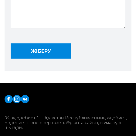
"Қазақ әдебиеті" — Қазақстан Республикасының әдебиет,
мәдениет және өнер газеті. Әр апта сайын, жұма күні
шығады.