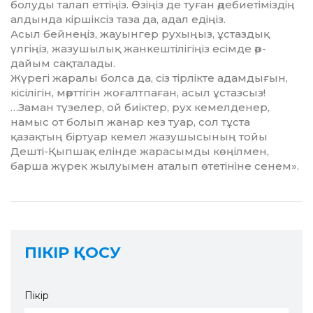
болуды та­лап еттіңіз. Өзіңіз де туған әде­бие­ті­міз­дің
алдында кіршіксіз таза да, адал едіңіз.
Асыл бейнеңіз, жауынгер ру­хы­ңыз, ұстаздық
үлгіңіз, жазу­шы­лық жанкештілігіңіз есімде әр­-
да­йым сақталады.
Жүрегі жаралы болса да, сіз тір­лікте адамдығын,
кісілігін, мә­рт­тігін жоғалтпаған, асыл ұстаз­сыз!
…Заман түзелер, ой биіктер, рух кемелденер,
намыс от болып жанар кез туар, сол тұста
қазақтың біртуар кемел жазушысының тойы
Дешті-Қыпшақ елінде жарасымды көңілмен,
барша жүрек жылуымен аталып өтетініне сенем».
ПІКІР ҚОСУ
Пікір