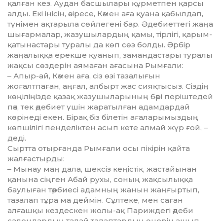
қалған кез. Аудан басшылары құрметпен қарсы
алды. Екі інісін, әсіресе, Кәмен аға қуана қабылдап,
түнімен ақта­рыла сөйлегені бар. Әдебиеттегі жаңа
шығармалар, жазушылардың қамы, тірлігі, қарым-
қатынастары туралы да көп сөз болды. Әрбір
жаңа­лыққа ерекше қуанып, за­ман­дастары туралы
жақсы сөздерін аямаған ағасына Рымғали:
– Апыр-ай, Кәмен аға, сіз өзі та­залығын
жоғалтпаған, аңғал, албырт жас сияқтысыз. Сіздің
көңіліңізде қазақ жазушыларының бәрі періштедей
пәк, тек әдебиет үшін жаратылған адамдардай
көрінеді екен. Бірақ біз білетін аға­­ларымыздың
көпшілігі пен­де­лік­тен асып кете алмай жүр ғой, –
деді.
Сыртта отырғанда Рымғали осы пікірін қайта
жалғастырды:
– Мынау маң дала, шексіз ке­ң­істік, жастайынан
қанына сіңген Абай рухы, соның жақсылыққа
баулыған тәрбиесі адамның жанын жаңғыртып,
тазалап тұра ма дей­мін. Сұлтеке, мен саған
алғашқы кездескен жолы-ақ Париждегі әде­би
салондардың талай талап­тар­дың өнерін ашып,