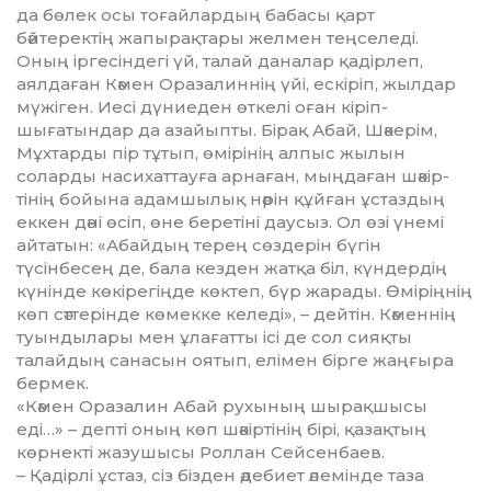
да бөлек осы тоғайлардың бабасы қарт
бәйтеректің жапырақтары желмен теңселеді.
Оның іргесіндегі үй, талай даналар қадірлеп,
аялдаған Кәмен Оразалиннің үйі, ескіріп, жылдар
мүжіген. Иесі дүниеден өткелі оған кіріп-
шығатындар да азайыпты. Бірақ Абай, Шәкерім,
Мұхтарды пір тұтып, өмірінің алпыс жылын
соларды насихат­тауға арнаған, мыңдаған шәкір­
тінің бойына адамшылық нәрін құйған ұстаздың
еккен дәні өсіп, өне беретіні даусыз. Ол өзі үнемі
айтатын: «Абайдың терең сөздерін бүгін
түсінбесең де, бала кезден жатқа біл, күндердің
күнінде көкі­регіңде көктеп, бүр жарады. Өмі­рің­нің
көп сәттерінде көмекке келеді», – дейтін. Кәменнің
туын­дылары мен ұлағатты ісі де сол сияқты
талайдың санасын оятып, елімен бірге жаңғыра
бермек.
«Кәмен Оразалин Абай рухы­ның шырақшысы
еді…» – депті оның көп шәкіртінің бірі, қазақ­тың
көрнекті жазушысы Роллан Сейсенбаев.
– Қадірлі ұстаз, сіз бізден әде­биет әлемінде таза