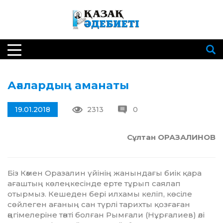
Ағалардың аманаты
19.01.2018
2313
0
Cұлтан ОРАЗАЛИНОВ
Біз Кәмен Оразалин үйінің жанындағы биік қара
ағаштың көлеңкесінде ерте тұрып саялап
отырмыз. Кешеден бері илхамы келіп, көсіле
сөйлеген ағаның сан түрлі тарихты қозғаған
әңгімелеріне тәнті болған Рымғали (Нұрғалиев) әлі