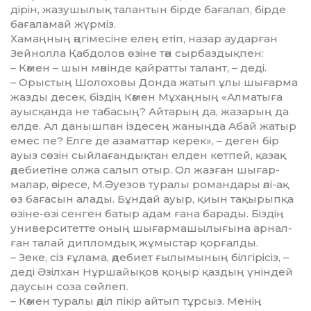
дірін, жазушылық талантын бір­де бағалап, бірде
бағаламай жүр­міз.
Хамаңның әңгімесіне елең етіп, назар аударған
Зейнолла Қабдолов өзіне тән сырбаздық­пен:
– Кәмен – шын мәнінде қай­ратты талант, – деді.
– Орыстың Шолоховы Донда жатып ұлы шығарма
жазды десек, біздің Кәм­ен Мұхаңның «Алматы­ға
ауысқан­да не табасың? Айтарың да, жа­зарың да
елде. Ал данышпан іздесең жаныңда Абай жатыр
емес пе? Елге де азаматтар керек», – деген бір
ауыз сөзін сыйлағандық­тан елден кетпей, қазақ
әдебиетіне олжа салып отыр. Ол жазған шы­ғар­
малар, әсіресе, М.Әуезов тура­лы романдары әлі-ақ
өз бағасын алады. Бұндай ауыр, қиын тақы­рыпқа
өзіне-өзі сенген батыр адам ғана барады. Біздің
университетте оның шығарма­шылығына арнал­
ған талай ди­плом­дық жұмыстар қорғалды.
– Зеке, сіз ғұлама, әдебиет ғы­лымының білгірісіз, –
деді Әзілхан Нұршайықов қоңыр қаздың үніндей
даусын соза сөйлеп.
– Кәмен туралы әділ пікір айтып тұрсыз. Менің