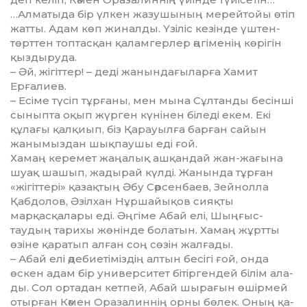
…Алматыда бір үлкен жазу­шы­ның мерейтойы өтіп
жатты. Адам көп жиналды. Үзіліс кезінде үш­тен-
төрттен топтасқан қаламгерлер әңгіменің көрігін
қыздыруда.
– Әй, жігіттер! – деді жанында­ғылар­ға Хамит
Ерғалиев.
– Есіме түсіп тұрғаны, мен мы­на Сұлтанды бесінші
сыныпта оқып жүрген күнінен біледі екем. Екі
құлағы қалқиып, біз Қарауылға барған сайын
жанымыздан шық­пау­шы еді ғой.
Хамаң керемет жаңалық аш­қан­дай жан-жағына
шуақ шашып, жадырай күлді. Жанында тұрған
«жігіттері» қазақтың Әбу Сәрсен­баев, Зейнолла
Қабдолов, Әзілхан Нұршайықов сияқты
марқасқала­ры еді. Әңгіме Абай елі, Шыңғыс­
таудың тарихы жөнінде болатын. Хамаң жұртты
өзіне қаратып алған соң сөзін жалғады.
– Абай елі әдебиетіміздің ал­тын бесігі ғой, онда
өскен адам бір университет бітіргендей білім ала­
ды. Сол ортадан кетпей, Абай шы­р­ағын өшірмей
отырған Кәмен Оразалиннің орны бөлек. Оның қа­