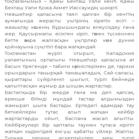
тоқтағанымыз – Қажы Бекташ Уәли кенті. Қажы
Бекташ Уәли Қожа Ахмет Иассауидің шәкірті.
Невшеһир қаласына таяп қалған бір кенттің
аумағында жерасты үңгірінің кіретін есігі –
жазықтау көшенің бұры­шын­дағы елеусіздеу ғана
жер. Қаусыр­малы есіктен кіріп, төмен түскеннен
бетте өзара жалғасқан үңгірлер көне дү­ние
қойнауына сүңгітіп бара жат­қандай.
Тоқтамастан жүріп отырып, Кападокия
уәлаятының орталығы Невшеһир қаласына ат
басын тірегенде – табиғи көріністерімен де, тарихи
орындарын таңырқай тамашаладық. Сай-саласы,
қыраттары сүйірленіп шығып, түрлі бейнеде
қалыптасқан жұмыр да шошақ жартастар.
Бастапқыда бір жерде ғана ма деп қалсақ,
ерекше бітімді мұндай тастар алдымыздан
жамырап шыға бастады. Ертедегі адамдар тау
беткейлерін тұтас алып жатқан кейбір
жартастарды ойып, баспана жасап алыпты.
Кейбіреулері бір қап­талы таумен тұтаса кірігіп
жатқан кәдімгідей екі-үш қабатты үйлер. Жалпы,
Түркия тарихи ескерткіштер мен түрлі