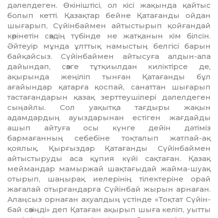
дәлелдеген. Өкініштісі, ол кісі жақында қайтыс
болып кетті. Қазақтар бейне Қатағанды ойдан
шығарып, Сүйінбаймен айтыстырып қойғандай
көрінетін сөздің түбінде не жатқанын кім білсін.
Әйтеуір мұнда ұлттық намыстың белгісі барын
байқай­сыз. Сүйінбаймен айтысуға алдын-ала
дайындап, сөзге тұтқиылдан киліктірсе де,
ақырында жеңіліп тынған Қатағанды бұл
ағайындар қатарға қоспай, санаттан шығарып
тастағандарын қазақ зерттеу­шілері дәлелдеген
сыңайлы. Сол уақытқа тағдыры жақын
адамдардың ауыздарынан естіген жағдайды
ашып айтуға осы күнге дейін дәтіміз
бармағанның себе­біне тоқталып жатпай-ақ
қоялық. Қырғыз­дар Қатағанды Сүйінбаймен
айтыстыруды аса құпия күйі сақтаған. Қазақ
меймандар мамыржай шақтағыдай жайма-шуақ
отырып, шаңырақ иелерінің тілектеріне орай
жағалай отырғандарға Сүйінбай жырын арнаған.
Алаңсыз орнаған ахуалдың үстінде «Тоқтат Сүйін­
бай сөзіңді» деп Қатаған ақырып шыға келіп, уытты