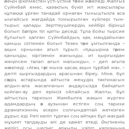
өлеңін іркілместен үсті-үстіне төпей жөнеледі. Жалғыз
Сүйінбай емес, қазақтың бүкіл игі жақсылары
құлаққа ұрған танадай орнаған тыныш­тық­та аса
ыңғайсыз жағдайда томырыл­ған күйлері тым-
тырыс қалады. Зерттеу­ші­лердің кейбірі бірінші
болып Бөлтірік тіл қатты деседі. Тұла бойы тырсия
булы­ғып қалған Сүйінбайдың қақ маңдайынан
қамшы сілтемек болып Тезек төре ұмтыл­ғанда –
ақын орнынан атып тұрып: «Қа­шыр­ма төрем
қаныңды, кіргіземін жа­ныңды, ит қырғыздан
жеңілсем талап алып малымды», – деп ағыта
жөнеледі. «Атаң гөрі мына қасақ ақын тұрбай ма», –
деп­ті қырғыздардың арасынан біреу. Міне, бұл
сөздің астарында айтыста жеңу­дің тактикасын
алдын-ала жасал­ға­нын аңдаусызда байқатып
қойған-ау деп еріксіз ойлайсыз. Жалпы, бұл
айтыстың тарихын Жамбылға жақын жүрген
адам­дардың өз аузынан естіген соң тарихи
драматизмнің әсерін солғындатпай жет­кізген
дұрыс еді. Реті келіп тұрған соң айтқан бұл жағдай
мұқият талдауды әлі де қажет етеді. Әңгіменің
желісі осы шегініс арқылы үзіліп қалғанына