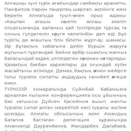
Алғашқы күні түрік ағайындар саябақ­ты аралатты.
Панфилов паркін таңертең шарлап, ақтиінге жем
беретін Алматыда туып-өскен орыс адамы:
«Каштан ағашы көшетін алғаш әкеліп
отырғызғанда, қа­ла­ның қай түкпірінде тұрсақ та
соның гүлдегенін көруге келетінбіз» деп еді. Бұл
түрігің де ағаштың тілін білетін жұрт-ау, шамасы.
Әр бұтақтың сабағына дейін бүр­шік жаруға
жұтынып тұрғандай. Бейне әрбір ошақтың жалғыз
баласындай әздек, үлпілдеген көркімен көз тартады.
Қазақтың бағбан қариялары да осындай күтім
жасайтыны есімізде. Демек, бақтың өзінен мейірге
толы түркілік сипатты аңдаудың ғанибеті өзгеше
екен.
ТҮРКСОЙ ғимаратында Сүйінбай бабамызға
арналған ғылыми конферен­ция­ға осы ұйымның
Бас хатшысы Дүйсен Қасейінов ашып, жалпы
түркілік сипат алған мерейтой иесі туралы әңгіме
қоз­ғады. Алматы облысының әкімі Амандық
Баталов бастаған делегация құрамында
Аманкелді Дәуренбеков, Жандарбек Далабаев,