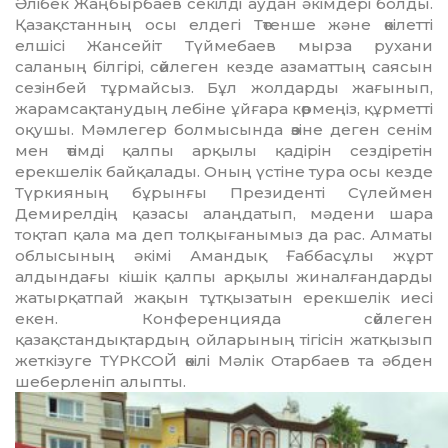
Әлібек Жаңбырбаев секілді аудан әкімдері болды.
Қазақстанның осы елдегі Төтенше және өкілетті
елшісі Жансейіт Түймебаев мырза рухани
саланың білгірі, сөйлеген кезде азамат­тың саясын
сезінбей тұрмайсыз. Бұл жолдарды жағынып,
жарамсақтанудың лебіне ұйғара көрмеңіз, құрметті
оқушы. Мәмлегер болмысында өзіне деген сенім
мен өтімді қалпы арқылы қадірін сез­діретін
ерекшелік байқалады. Оның үстіне тура осы кезде
Түркияның бұрынғы Президенті Сүлеймен
Демирелдің қаза­сы алаңдатып, мәдени шара
тоқтап қала ма деп толқығанымыз да рас. Алматы
облы­сының әкімі Амандық Ғаббасұлы жұрт
алдындағы кішік қалпы арқылы жинал­ған­дарды
жатырқатпай жақын тұт­қы­затын ерекшелік иесі
екен. Конференцияда сөйлеген
қазақстандықтардың ойларының тігісін жатқызып
жеткізуге ТҮРКСОЙ өкілі Мәлік Отарбаев та әбден
шеберленіп алыпты.