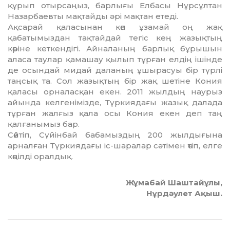
құрып отырсаңыз, барлығы Елбасы Нұрсұлтан
Назарбаевты мақтай­ды әрі мақтан етеді.
Ақсарай қаласынан көп ұзамай оң жақ
қабатымыздан тақтайдай тегіс кең жазықтың
көріне кеткендігі. Айналаның барлық бұрышын
аласа таулар қамашау қылып тұрған елдің ішінде
де осындай мидай даланың ұшырасуы бір түрлі
таң­сық та. Сол жазықтың бір жақ шетіне Кония
қаласы орналасқан екен. 2011 жылдың наурыз
айында келгенімізде, Түркиядағы жазық далада
тұрған жалғыз қала осы Кония екен деп таң
қалғанымыз бар.
Сөйтіп, Сүйінбай бабамыздың 200 жылдығына
арналған Түркиядағы іс-ша­ра­лар сәтімен өтіп, елге
көңілді орал­дық.
Жұмабай Шаштайұлы,
Нұрдәулет Ақыш.