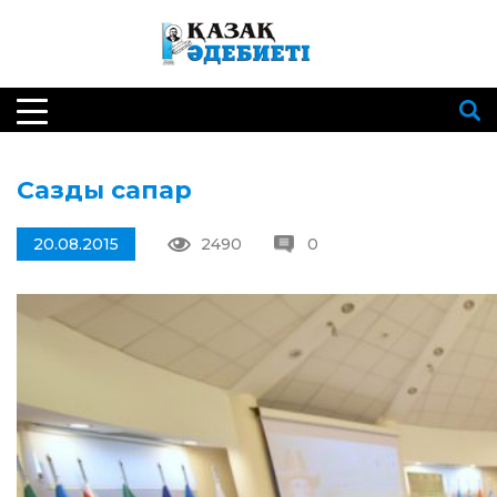
Сазды сапар
20.08.2015
2490
0