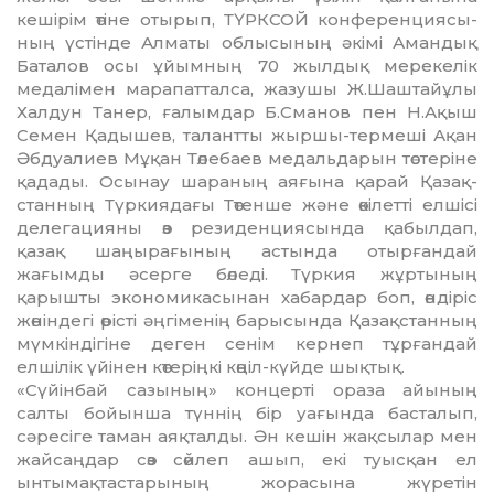
кешірім өтіне отырып, ТҮРКСОЙ конференциясы­
ның үстінде Алматы облысының әкімі Аман­дық
Баталов осы ұйымның 70 жыл­дық мерекелік
медалімен марапатталса, жазушы Ж.Шаштайұлы
Халдун Танер, ғалымдар Б.Сманов пен Н.Ақыш
Семен Қадышев, талантты жыршы-термеші Ақан
Әбдуалиев Мұқан Төлебаев медальдарын төстеріне
қада­ды. Осынау шара­ның аяғына қарай Қазақ­
станның Түркия­дағы Төтенше және өкілетті елшісі
де­ле­га­цияны өз резиденциясында қабыл­дап,
қазақ шаңырағының астында отыр­ғандай
жағымды әсерге бөледі. Түркия жұртының
қарышты экономикасынан хабардар боп, өндіріс
жөнін­дегі өрісті әңгіменің барысында Қазақстанның
мүмкіндігіне деген сенім кернеп тұрған­дай
елшілік үйінен көтеріңкі көңіл-күйде шықтық.
«Сүйінбай сазының» концерті ораза айы­ның
салты бойынша түннің бір уағын­да басталып,
сәресіге таман аяқталды. Ән кешін жақсылар мен
жайсаңдар сөз сөйлеп ашып, екі туысқан ел
ынтымақ­тас­тарының жорасына жүретін