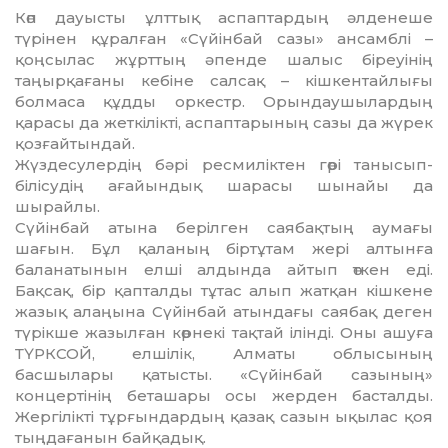
Көп дауысты ұлттық аспаптардың әл­денеше
түрінен құралған «Сүйінбай сазы» ансамблі –
қоңсылас жұрттың әпенде шалыс біреуінің
таңырқағаны кебіне салсақ – кішкентайлығы
болмаса құдды оркестр. Орындаушылардың
қарасы да жеткілікті, аспаптарының сазы да жүрек
қозғайтындай.
Жүздесулердің бәрі ресмиліктен гөрі танысып-
білісудің ағайындық шарасы шынайы да
шырайлы.
Сүйінбай атына берілген саябақтың аумағы
шағын. Бұл қаланың біртұтам жері алтынға
баланатынын елші алдында айтып өткен еді.
Бақсақ, бір қапталды тұ­тас алып жатқан кішкене
жазық ал­аңы­на Сүйінбай атындағы саябақ деген
түрікше жазылған көрнекі тақтай ілінді. Оны ашуға
ТҮРКСОЙ, елшілік, Алматы облысының
басшылары қатысты. «Сүйін­бай сазының»
концертінің беташары осы жерден басталды.
Жергілікті тұрғындар­дың қазақ сазын ықылас қоя
тыңдағанын байқадық.