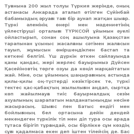
Туғанына 200 жыл толуы Түркия жерінде, оның
астанасы Анкарада аталып өтілген Сүйінбай
бабамыздың әруағы тағы бір аунап жатқан шығар.
Түркі әлемінің өнері мен мәдениетінің
үйлестіруші орталығы ТҮРКСОЙ ұйы­мын әуелі
ойластырып, сонан соң ашылуына Қазақстан
тарапынан ұсыныс жасалғаны сәтімен жалғасын
тауып, жұмысын өміршеңдікпен бастап та
кеткені белгілі. Үш дүркін өткен сайлауында
қаны қандас, жері жерлес бауырымыз Дүйсен
Қасейіновтің төрге озуы да көңіл марқайтатын
жай. Міне, осы ұйымның шаңырағының астында
қилы-қилы оң-түстерді кезіктірсек те, түркі
тектес қас-қабақтың жылылығын аңдап, сыртқа
көп жайылмауға тиіс бауырмалдық сезім
ахуалының шарапатын малданатыныңды несіне
жасырасың. Шығыс пен Батыс ендігі мен
бойлығының бел ортасына дейін дендей
мекендеген түркілік тіл мен діл тура осы арада
тұтаса бірігіп тұрғандай, осы бірлікке сұм көздің
сұғы қадалмаса екен деп іштен тілейсің де. Бас