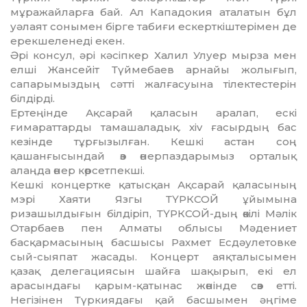
мұражайларға бай. Ал Кападокия аталатын бұл
уәлаят сонымен бірге табиғи ес­­керткіштерімен де
ерекшеленеді екен.
Әрі консул, әрі кәсіпкер Халил Улуер мырза мен
елші Жансейіт Түймебаев арнайы жолығып,
сапарымыздың сәтті жалғасуына тілектестерін
білдірді.
Ертеңінде Ақсарай қаласын аралап, ескі
ғимараттарды тамашаладық. xiv ғасырдың бас
кезінде тұрғызылған. Кешкі астан соң
қашанғысындай өз өнер­паздарымыз орталық
алаңда өнер көрсетпекші.
Кешкі концертке қатысқан Ақсарай қаласының
мэрі Хаяти Язгы ТҮРКСОЙ ұйымына
ризашылдығын білдіріп, ТҮРКСОЙ-дың өкілі Мәлік
Отарбаев пен Алматы облысы Мәдениет
басқарма­сы­ның басшысы Рахмет Есдәулетовке
сый-сыяпат жасады. Концерт аяқталысымен
қазақ делегациясын шайға шақырып, екі ел
арасындағы қарым-қатынас жөнінде сөз етті.
Негізінен Түркиядағы қай басшымен әңгіме