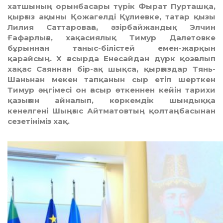
хатшының орынбасары түрік Фырат Пурташқа,
қырғыз ақыны Қожагелді Құлиевке, татар қызы
Лилия Саттароваға, әзірбайжандық Элчин
Ғафарлыға, хақасиялық Тимур Далетовке
бұрыннан таныс-білістей емен-жарқын
қарайсың. Х ғасырда Енесайдан дүрк қозғалып
хақас Саяннан бір-ақ шықса, қырғыздар Тянь-
Шаньнан мекен тапқанын сыр етіп шерткен
Тимур әңгімесі он ғасыр өткеннен кейін тарихи
қазығын айналып, көркемдік шындыққа
кенелгені Шыңғыс Айтматовтың қолтаңбасынан
сезетініміз хақ.