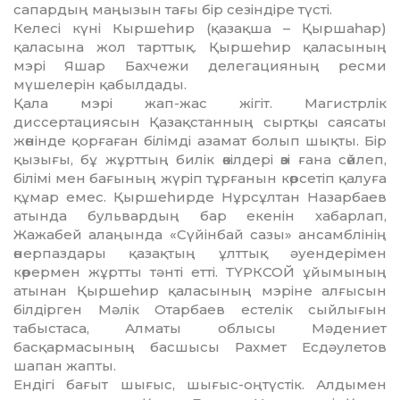
сапардың маңызын тағы бір сезіндіре түсті.
Келесі күні Кыршеһир (қазақша – Қыршаһар)
қаласына жол тарттық. Қы­р­шеһир қаласының
мэрі Яшар Бахчежи делегацияның ресми
мүшелерін қабыл­дады.
Қала мэрі жап-жас жігіт. Магистрлік
диссертациясын Қазақстанның сыртқы саясаты
жөнінде қорғаған білімді азамат болып шықты. Бір
қызығы, бұ жұрттың билік өкілдері өзі ғана сөйлеп,
білімі мен бағының жүріп тұрғанын көрсетіп қалуға
құмар емес. Қыршеһирде Нұрсұлтан Назарбаев
атында бульвардың бар екенін хабарлап,
Жажабей алаңында «Сүйінбай сазы» ансамблінің
өнерпаздары қазақ­тың ұлттық әуендерімен
көрермен жұрт­ты тәнті етті. ТҮРКСОЙ ұйымының
атынан Қыршеһир қаласының мэріне алғысын
білдірген Мәлік Отарбаев естелік сыйлы­ғын
табыстаса, Алматы облысы Мәдениет
басқармасының басшысы Рахмет Есдәулетов
шапан жапты.
Ендігі бағыт шығыс, шығыс-оңтүстік. Алдымен