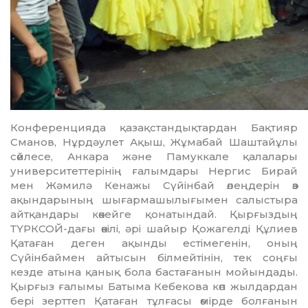
Конференцияда қазақстандықтардан Бақтияр
Сманов, Нұрдәулет Ақыш, Жұмабай Шаштайұлы
сөйлесе, Анкара және Памуккале қалалары
университет­терінің ғалымдары Нергис Бирай
мен Жәмилә Кенажы Сүйінбай өлеңдерін өз
ақындарының шығармашылығымен салыстыра
айтқандары көкейге қонатын­дай. Қырғыздың
ТҮРКСОЙ-дағы өкілі, әрі шайыр Қожагелді Құлиев
Қатаған деген ақынды естімегенін, оның
Сүйінбаймен айтысын білмейтінін, тек соңғы
кезде атына қанық бола бастағанын мойындады.
Қырғыз ғалымы Батыма Кебекова көп жылдардан
бері зерттеп Қатаған тұлғасы өмірде болғанын