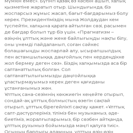
мүмкін емес». Бүгінгі қазақ өз кәсібін ашып, халық
қызметіне жаратып отыр. Шындығында, біз
жоспарсыз жұмыс жасап, бағыт-бағдарымыз болу
керек. Пре­зидентіміздің мына Жолдаудан кем
түспейтін, халқына қарата айтылған сөзі, расымен
де бағдар болып тұр біз үшін. «Праг­матизм –
өзіңнің ұлттық және жеке бай­лығыңды нақты білу,
оны үнемді пай­да­ланып, соған сәйкес
болашағыңды жос­парлай алу, ысырапшылдық
пен астам­шылыққа, даңғойлық пен кердең­дікке
жол бермеу деген сөз». Біздің хал­қы­мыз­да аса бір
салтанаттылық болған. Сол
салтанаттылығымызды даңғойлыққа
ұластырмауымыз керек деген қағиданы
ұстанғанымыз жөн.
Ұл­ттық сана-сезімнің көкжиегін кеңей­те отырып,
сондай-ақ ұлттық бол­мыс­тың өзегін сақтай
отырып, ұлттық біре­гейлікті сақтау қажет. «Ұлттық
салт-дәстүрлеріміз, тіліміз бен музыкамыз, әде­
биетіміз, жоралғыларымыз, бір сөзбен айтқанда,
ұлттық рухымыз бойымызда мәң­гі қалуға тиіс».
Осының барлығы адам­­ның, ұлттың өзін-өзін