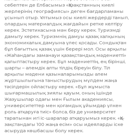
себептен де Елбасымыз «Қазақстанның киелі
жерлерінің географиясы» деген бағдарламаны
ұсынып отыр. Ұлтымыз осы киелі жердерді танып,
олардың материал­дық жағдайын ретке келтіру
керек. Эстетикасына мән беру керек. Туризмді
дамыту керек. Туризмнің дамуы қазақ хал­­­қы­­ның
экономикалық дамуына үлес қосады. Сон­дықтан
бұл бағыттың қазақ үшін бе­рері мол. Осы арқылы
«Жаһандағы заманауи қазақстандық мәдениетті»
қалып­тас­тыру керек. Бұл мәдениеттің, ең бі­­рін­ші,
шарты – әлемдік алты тілдің біреуін білу. Тіл
арқылы мәдени қазына­ла­ры­мызды әлем
жұртшылығына танысты­рудың мүлдем жаңа
тәсілдерін ойластыру керек. «Бұл жұмыста
шығармашылық зиялы қауым, оның ішінде
Жазушылар одағы мен Ғылым академиясы,
университеттер мен қоғам­дық ұйымдар үлкен
роль атқаруға тиіс» болса, біз де университет
тарапынан игі іс-шаралар атқаруымыз керек. «Қа­
зақ­стан­дағы 100 жаңа есім» осы идеяларды іс­ке
асыруда көшбасшы болу керек.