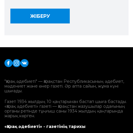
"Қазақ әдебиеті" — Қазақстан Республикасының әдебиет,
мәдениет және өнер газеті. Әр апта сайын, жұма күні
шығады.
Газет 1934 жылдың 10 қаңтарынан бастап шыға бастады.
«Қазақ әдебиеті» газеті — Қазақстан жазушылар одағының
органы ретінде тұңғыш саны 1934 жылдың қаңтарында
жарық көрген.
«Қазақ әдебиеті» - газетінің тарихы