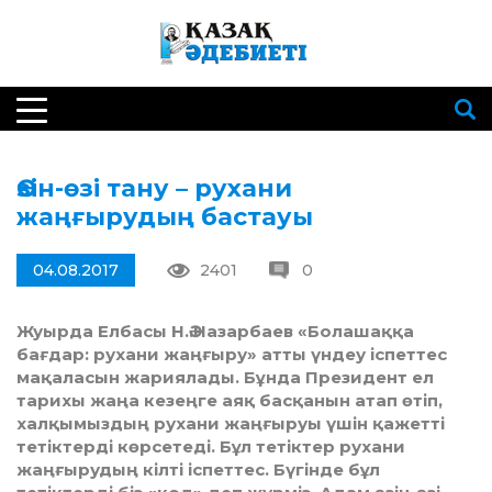
Өзін-өзі тану – рухани
жаңғырудың бастауы
04.08.2017
2401
0
Жуырда Елбасы Н.Ә.Назарбаев «Болашаққа
бағдар: рухани жаңғыру» атты үндеу іспеттес
мақаласын жариялады. Бұнда Президент ел
тарихы жаңа кезеңге аяқ басқанын атап өтіп,
халқымыздың рухани жаңғыруы үшін қажетті
тетіктерді көрсетеді. Бұл тетіктер рухани
жаңғырудың кілті іспеттес. Бүгінде бұл