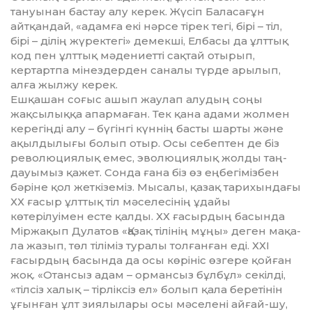
тануынан бастау алу керек. Жүсіп Баласағұн
айтқан­дай, «адамға екі нәрсе тірек тегі, бірі – тіл,
бірі – ділің жүректегі» демекші, Елбасы да ұлттық
код пен ұлттық мәдениетті сақтай оты­рып,
кертартпа мінездерден саналы түр­де арылып,
алға жылжу керек.
Ешқашан соғыс ашып жаулап алудың соңы
жақсылыққа апармаған. Тек қана адами жолмен
керегіңді алу – бүгінгі күннің басты шарты және
ақылдылығы болып отыр. Осы себептен де біз
револю­ция­лық емес, эволюциялық жолды таң­
дауы­мыз қажет. Сонда ғана біз өз еңбе­гі­мізбен
бәріне қол жеткіземіз. Мысалы, қазақ тарихындағы
ХХ ғасыр ұлттық тіл мә­селесінің ұдайы
көтерілуімен есте қал­ды. ХХ ғасырдың басында
Міржақып Ду­­латов «Қазақ тілінің мұңы» деген ма­қа­
ла жазып, төл тіліміз туралы толғанған еді. ХХІ
ғасырдың басында да осы көрініс өзгере қойған
жоқ. «Отансыз адам – ормансыз бұлбұл» секілді,
«тілсіз халық – тірліксіз ел» болып қала беретінін
ұғынған ұлт зиялылары осы мәселені айғай-шу,