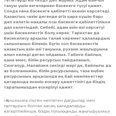
тетіктерді біз «код» деп жүрміз. Адам өзін-өзі
тануы үшін өзгелермен бәсекеге түсуі қажет.
Сонда ғана бәсекеге қабілетті екенін көрсетеді.
Қазақтың «өзім дегенде өгіз қара күшім бар»
деп келетін мақалы осы бәсекеге қабілеттілікке
дәл келетіндей. Себебі, адам өзін-өзі көрсетуі
үшін бәсекелестік болу керек. Тарихтан да
бәсекелесу арқылы талай керемет қалалардың
салынғанын білеміз. Бүгін сол бәсекелестік
қазақтың өзін-өзі тануына, рухани жаңғыруына
алып келеді деген ойдамыз. Табиғи байлық
қана емес, білім ресурсын пайдаланып,
Сингапур, Малайзия секілді жері де, байлығы да
аз болғанымен, білім ресурсының, таза еңбек
ресурсының арқасында ең бай мемлекеттер
қатарында екенін ескеру қажеттілігі де біздің
тарапымыздан ескерілуі қажет.
«Қанымызға сіңген көптеген дағдылар мен
таптаурын болған қасаң қағидаларды
өзгертпейінше, біздің толыққанды жаң­ғыруымыз