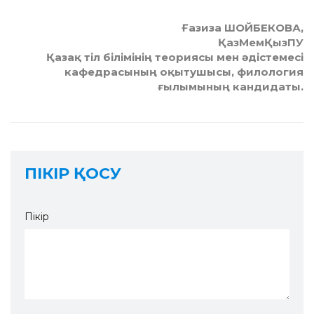
Ғазиза ШОЙБЕКОВА,
ҚазМемҚызПУ
Қазақ тіл білімінің теориясы мен әдістемесі
кафедрасының оқытушысы, филология
ғылымының кандидаты.
ПІКІР ҚОСУ
Пікір