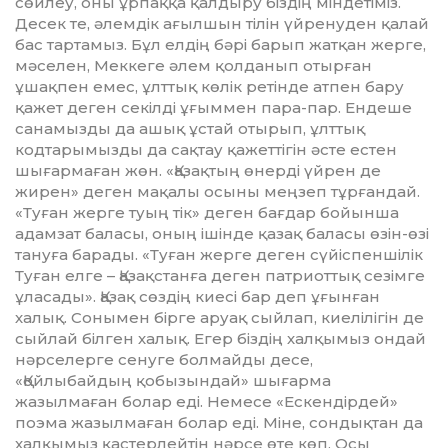
сөйлеу, оны ұрпаққа қалдыру біздің мін­детіміз.
Десек те, әлемдік ағылшын тілін үйренуден қалай
бас тартамыз. Бұл елдің бәрі барып жатқан жерге,
мәселен, Меккеге әлем қолданып отырған
ұшақпен емес, ұлттық көлік ретінде атпен бару
қажет деген секілді ұғыммен пара-пар. Ен­деше
санамызды да ашық ұстай отырып, ұлттық
кодтарымызды да сақтау қажеттігін әсте естен
шығармаған жөн. «Қазақтың өнерді үйрен де
жирен» деген мақалы осыны меңзеп тұрғандай.
«Туған жерге туың тік» деген бағдар бойын­ша
адамзат баласы, оның ішінде қа­зақ баласы өзін-өзі
тануға барады. «Ту­ған жерге деген сүйіспеншілік
Туған елге – Қазақстанға деген патриоттық сезімге
ұласады». Қазақ сөздің киесі бар деп ұғынған
халық. Сонымен бірге аруақ сыйлап, киелілігін де
сыйлай білген халық. Егер біздің халқымыз ондай
нәрселерге сенуге болмайды десе,
«Қойлыбайдың қобызындай» шығарма
жазылмаған болар еді. Немесе «Ескендірдей»
поэма жазыл­маған болар еді. Міне, сондықтан да
хал­қымыз қастерлейтін нәрсе өте көп. Осы