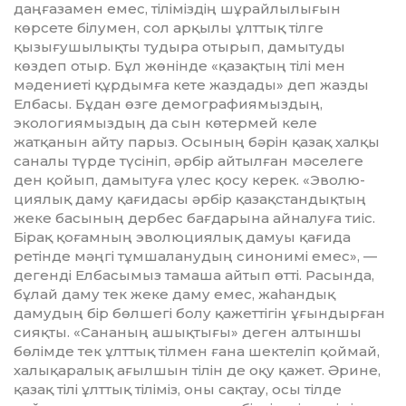
даңғазамен емес, тіліміздің шұрайлылы­ғын
көрсете білумен, сол арқылы ұлттық тілге
қызығушылықты тудыра отырып, да­мытуды
көздеп отыр. Бұл жөнінде «қазақтың тілі мен
мәдениеті құрдымға кете жаздады» деп жазды
Елбасы. Бұдан өзге демографиямыздың,
экологиямыздың да сын көтермей келе
жатқанын айту парыз. Осының бәрін қазақ халқы
саналы түр­де түсініп, әрбір айтылған мәселеге
ден қойып, дамытуға үлес қосу керек. «Эволю­
ция­лық даму қағидасы әрбір қазақ­стан­дықтың
жеке басының дербес бағда­ры­на айналуға тиіс.
Бірақ қоғамның эволю­ция­­лық дамуы қағида
ретінде мәңгі тұм­ша­ланудың синонимі емес», —
дегенді Елба­сымыз тамаша айтып өтті. Расында,
бұлай даму тек жеке даму емес, жаһандық
дамудың бір бөлшегі болу қажеттігін ұғындырған
сияқты. «Сананың ашық­тығы» деген алтыншы
бөлімде тек ұлттық тілмен ғана шектеліп қоймай,
халық­ара­лық ағылшын тілін де оқу қажет. Әрине,
қазақ тілі ұлттық тіліміз, оны сақтау, осы тіл­де