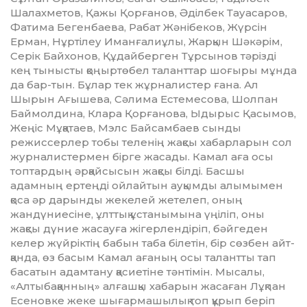
Шалахметов, Қажы Қорғанов, Әділбек Тауасаров,
Фатима Бегенбаева, Рабат Жәнібеков, Жүрсін
Ерман, Нұртілеу Иманғалиұлы, Жарқын Шәкәрім,
Серік Байхонов, Құдайберген Тұрсынов тәрізді
кең тынысты қоңыртөбел таланттар шоғыры мұнда
да бар-тын. Бұлар тек жұрналистер ғана. Ал
Шырын Ағышева, Сәлима Естемесова, Шолпан
Баймолдина, Клара Қор­ғанова, Ыдырыс Қасымов,
Жеңіс Мұқатаев, Мэлс Байсамбаев сынды
режиссерлер тобы теленің жақсы хабарларын сол
журналис­термен бірге жасады. Камал аға осы
топтардың әрқайсысын жақсы білді. Басшы
адамның ертеңді ойлайтын ауқымды алымымен
қоса әр дарынды жекелей жетелеп, оның
жандүниесіне, ұлттық ұстанымына үңіліп, оны
жақсы дүние жасауға жігерленді­ріп, бәйгеден
келер жүйріктің бабын таба білетін, бір сөзбен айт­
қанда, өз басым Камал ағаның осы талантты тап
басатын адамтану қасиетіне тәнтімін. Мысалы,
«Алтыбақанның» алғашқы хабарын жасаған Лұқпан
Есеновке жеке шығармашылық топ құрып беріп