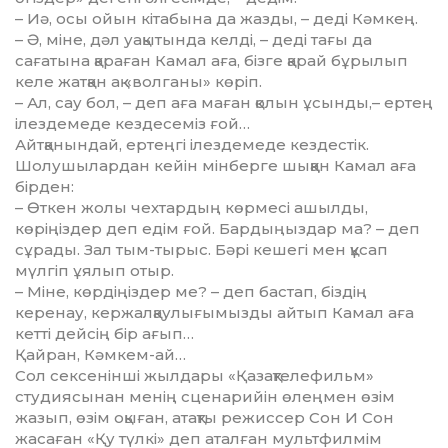
– Иә, осы ойын кітабына да жазды, – деді Кәмкең.
– Ә, міне, дәл уақытында кел­ді, – деді тағы да
сағатына қараған Камал аға, бізге қарай бұрылып
келе жатқан ақ «волганы» көріп.
– Ал, сау бол, – деп аға маған қолын ұсынды,– ертең
ілездемеде кездесеміз ғой…
Айтқанындай, ертеңгі ілез­деме­де кездестік.
Шолушылардан кейін мінберге шыққан Камал аға
бірден:
– Өткен жолы чехтардың көр­месі ашылды,
көріңіздер деп едім ғой. Бардыңыздар ма? – деп
сұ­рады. Зал тым-тырыс. Бәрі кешегі мен құсап
мүлгіп ұялып отыр.
– Міне, көрдіңіздер ме? – деп бастап, біздің
керенау, кержал­қаулығымызды айтып Камал аға
кетті дейсің бір ағып…
Қайран, Кәмкем-ай…
Сол сексенінші жылдары «Қазақ­телефильм»
студиясынан менің сценарийін өлеңмен өзім
жазып, өзім оқыған, атақты режиссер Сон И Сон
жасаған «Қу түлкі» деп аталған мультфилмім