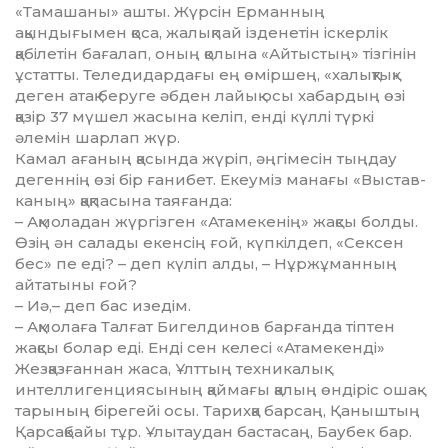
«Тамашаны» ашты. Жүрсін Ерманның
ақындығымен қоса, жалықпай ізденетін іскерлік
қабілетін бағалап, оның қолына «Айтыстың» тізгінін
ұстатты. Теледидардағы ең өміршең, «ха­лық­тық»
деген атақ беруге әбден лайық осы хабардың өзі
қазір 37 мүшел жасына келіп, енді күллі түркі
әлемін шарлап жүр.
Камал ағаның қасында жүріп, әңгімесін тыңдау
дегеннің өзі бір ғанибет. Екеуміз манағы «Выстав­
каның» қақпасына таяғанда:
– Ақмоладан жүргізген «Ата­ме­кенің» жақсы болды.
Өзің ән салады екенсің ғой, күпкілдеп, «Сексен
бес» пе еді? – деп күліп алды, – Нұржұманның
айтатыны ғой?
– Иә,– деп бас изедім.
– Ақмолаға Талғат Бигелдинов барғанда тіптен
жақсы болар еді. Енді сен келесі «Атамекенді»
Жезқазғаннан жаса, Ұлттың тех­ни­калық
интеллигенциясы­ның қаймағы қалың өндіріс ошақ­
тарының бірегейі осы. Тарихқа барсаң, Қаныштың
Қарсақбайы тұр. Ұлытаудан бастасаң, Баубек бар.