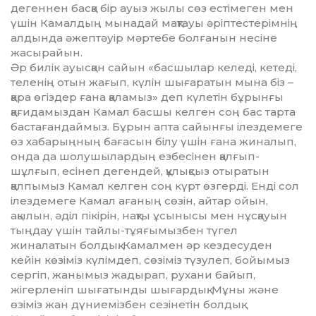
дегеннен басқа бір ауыз жылы сөз есті­меген мен
үшін Камалдың мынадай мақтауы әріптестерімнің
алдында әжептәуір мәртебе болғанын несіне
жасырайын.
Әр билік ауысқан сайын «басшылар келеді, кетеді,
теленің от­ын жағып, күлін шығаратын мына біз –
қара өгіздер ғана қаламыз» деп күлетін бұрынғы
қағидамыздан Камал басшы келген соң бас тарта
бас­тағандаймыз. Бұрын апта са­йын­­ғы ілездемеге
өз хабарыңның бағасын білу үшін ғана жиналып,
онда да шолушылардың езбесінен қалғып-
шұлғып, есінеп дегендей, құлықсыз отыратын
қалпымыз Камал келген соң күрт өзгерді. Енді сол
ілездемеге Камал ағаның сөзін, айтар ойын,
ақылын, әділ пікірін, нақты ұсынысы мен нұс­қа­уын
тыңдау үшін тайлы-тұя­ғы­мызбен түгел
жиналатын болдық. Ка­малмен әр кездесуден
кейін көзіміз күлімдеп, сөзіміз түзулеп, бойымыз
сергіп, жанымыз жадырап, рухани байып,
жігерленіп шығатынды шығардық. Мұны жә­не
өзіміз жан дүниемізбен сезі­нетін болдық.