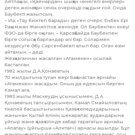
Айтпақшы, «Қайнардан» шық­қан «өнегелі өмірлер»
деген жинақтан сенің очеркіңді оқыдым ғой. Онда
Баубекті жазыпсың.
– Иә, «Тау биіктеп барады» деген очерк. Еңбек Ері
Рақымжан Жанжігітов жөнінде. Ол Баубекпен екеуі
ФЗО-да бірге оқыған. – Қар­сақбайда Баубекпен
бірге соғысқа бар­ғандар әлі бар. Солармен
кездесуге Әбу Сәрсенбаевті алып бар. Оған өзім
айтамын, – деді.
Жезқазғаннан жасалған «Атамекен» осылай
басталған.
1982 жылы Д.А.Қонаевтың
70 жылдығына туған жері Бақанастан арнайы
«Атамекен» жасадым. Оның да идеясын берген
Камал аға.
1983 жылы Мәскеудің ұсыны­сы­мен, Д.А.
Қонаевтың тапсырысымен, Камал Смайыловтың
тікелей басшылығымен Қазақ теледидарының
жанынан Қытай елінің шекаралас аудандарына
ұйғыр және қазақ тілінде хабар тарататын арнайы
«Алатау» (ұйғырша «Алитағ») арнасы ашылды. Бұл
жаңалық жалғыз Қазақ теледидары ғана емес, осы