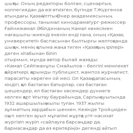
шықты. Оның редакторы болған, сценарлық
коллегиядан да өзі өткізген, бүгінде Т.Жүргенов
атындағы Қазақ Ұлттық Өнер ака­демиясының
профессоры, танымал кинодраматург-режис­сер
Ғайнижамал Әбілдинаның Камал көкесімен
нағашылы-жиенді еке­нін енді ғана, оның «Қазақ
уни­вер­ситеті» баспасынан былтырғы желтоқсанда
шыққан, менің қолыма жаңа тиген «Қазақтың ірілері»
деген кітабынан біліп
отырмын, мұнда автор былай жазады:
«Камал Сейітжанұлы Смайылов – белгілі мемлекет
қайраткері, қарымды публицист, жампоз журналист,
парасатты көреген ой иесі. Ол Қазақ даласының
кіндігі, қол бастаған батырлар, сөз баста­ған
шешендер, ел бастаған көсем­дер дүниеге
келген қарт Ұлытау баурайында, Сарлық ауылында
1932 ашаршылық жылы туған. 1937 жылғы
зұлматтың зардабын шеккен. Кезінде Тройцкіден
оқып келген ауыл мұғалімі жұртқа үгіт-насихат
жүргізіп жүріп «сайлауға барсаңдар да,
бармасаңдар да өз еріктеріңіз» дегенді айтып