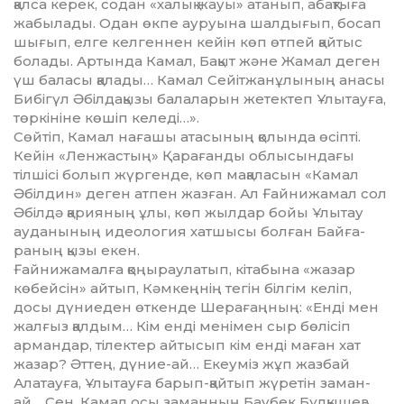
қалса керек, содан «халық жауы» атанып, абақтыға
жабылады. Одан өкпе ауруына шалдығып, босап
шығып, елге келгеннен кейін көп өтпей қайтыс
болады. Артында Камал, Бақыт және Жамал деген
үш баласы қалады… Камал Сейіт­жанұлының анасы
Бибігүл Әбіл­да­қызы балаларын жетектеп Ұлы­тауға,
төркініне көшіп келеді…».
Сөйтіп, Камал нағашы атасы­ның қолында өсіпті.
Кейін «Лен­жастың» Қарағанды облысындағы
тілшісі болып жүргенде, көп мақа­ласын «Камал
Әбілдин» деген атпен жазған. Ал Ғайнижамал сол
Әбілдә қарияның ұлы, көп жылдар бойы Ұлытау
ауданының идеология хатшысы болған Байға­
раның қызы екен.
Ғайнижамалға қоңыраулатып, кітабына «жазар
көбейсін» айтып, Кәмкеңнің тегін білгім келіп,
досы дүниеден өткенде Шерағаң­ның: «Енді мен
жалғыз қалдым… Кім енді менімен сыр бөлісіп
армандар, тілектер айтысып кім енді маған хат
жазар? Әттең, дүние-ай… Екеуміз жұп жазбай
Алатауға, Ұлытауға барып-қайтып жүретін заман-
ай… Сен, Камал осы заман­ның Баубек Бұлқышев