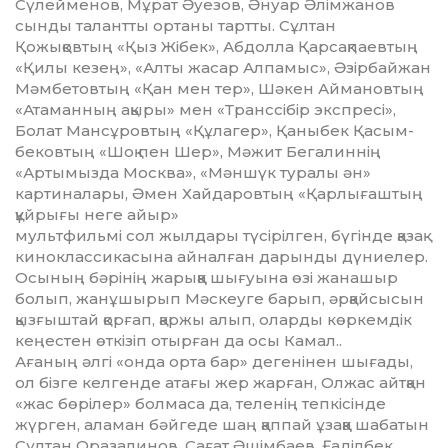
Сүлейменов, Мұрат Әуезов, Әнуар Әлімжанов
сынды талантты ортаны тартты. Сұлтан
Қожықовтың «Қыз Жібек», Абдолла Қарсақпаевтың
«Қилы ке­зең», «Алты жасар Алпамыс», Әзірбайжан
Мәмбетовтың «Қан мен тер», Шәкен Аймановтың
«Атаманның ақыры» мен «Транс­сі­бір экспресі»,
Болат Мансұров­тың «Құлагер», Қаныбек Қасым­
бе­ков­тың «Шоқ пен Шер», Мәжит Бегалиннің
«Артымызда Москва», «Мәншүк туралы ән»
картиналары, Әмен Хайдаровтың «Қарлы­ғаш­тың
құйрығы неге айыр»
муль­т­­фильмі сол жылдары түсіріл­ген, бүгінде қазақ
киноклассикасына айналған дарынды дүниелер.
Осының бәрінің жарыққа шы­ғуы­на өзі жанашыр
болып, жанұшы­рып Мәскеуге барып, әрқайсысын
қызғыштай қорғап, қаржы алып, оларды көркемдік
кеңестен өт­кізіп отырған да осы Камал..
Ағаның әлгі «онда орта бар» дегенінен шығады,
ол бізге келгенде атағы жер жарған, Олжас айтқан
«жас бөрілер» болмаса да, теленің тепкісінде
жүрген, аламан бәйгеде шаң қаппай ұзаққа шабатын
Сұлтан Оразалинов, Сағат Әшімбаев, Ғаділбек