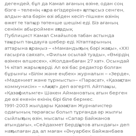
дегендей, бұл да Камал ағаның өзіне, одан соң
бізге – теленің «қара өгіздеріне» қалтқысыз сенген,
алдын-ала бә­рін өзі әбден кесіп-пішкен өзінің
өжет те тапқыр төтенше шешімі еді. Біз ағаның
сенімін абыроймен ақтадық.
Публицист Камал Смайылов табан астында
тақырып таңдауға шебер еді. Кітаптарының
аттарына қараңыз – «Мамандықтың бәрі жақсы», «ХХІ
ғасырға саяхат», «Фильм осылай туады», «Өмірдің
өзімен өлшесек», «Жолданбаған 27 хат». Осындай
14 кітап жарық көрді. Ал өзі бас редактор болған
бұрынғы «Білім және еңбек» журналын – «Зерде»,
«Мәдениет және тұрмысты»– «Парасат», «Қазақ­стан
коммунисін» – «Ақи­қат» деп өзгертті. Айтпақшы,
«Қазақ­­фильмге» Шәкен Айманов­тың атын берген
де өзі екенін екі­нің бірі біле бермес.
1991-2003 жылдары Қазақстан Журналистер
одағының төрағасы болып тұрғанда әр жылғы
сый­лық­тың өзін, мысалы «Сапар Бай­жа­нов
атындағы», «Сейдахмет Бер­діқұлов атындағы» деп
нақ­ты­лаған да, ал маған «Әнуарбек Бай­жанбаев