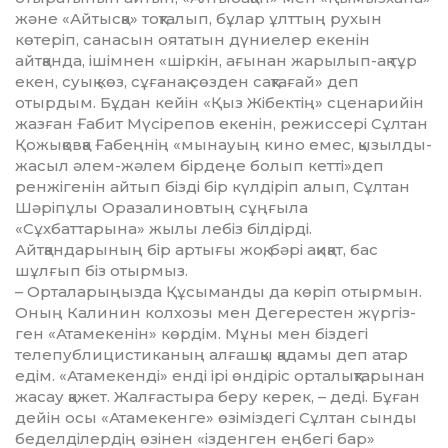
және «Айтысқа» тоқталып, бұлар ұлт­тың рухын
көтеріп, санасын оятатын дүниелер екенін
айтқанда, ішім­нен «шіркін, ағынан жары­лып-ақ тұр
екен, суық көз, сұғанақ сөзден сақтағай» деп
отырдым. Бұдан кейін «Қыз Жібектің» сце­нарийін
жазған Ғабит Мүсірепов екенін, режиссері Сұлтан
Қожы­қов­қа Ғабеңнің «мынауың кино емес, қызылды-
жасыл әлем-жәлем бірдеңе болып кетті»деп
ренжіге­нін айтып бізді бір күлдіріп алып, Сұлтан
Шәріпұлы Оразалиновтың сұңғыла
«Сұхбаттарына» жылы лебіз білдірді.
Айтқандарының бір артығы жоқ, бәрі ақиқат, бас
шұлғып біз отырмыз.
– Орталарыңызда Құсыманды да көріп отырмын.
Оның Калинин колхозы мен Дегерестен жүр­гіз­
ген «Атамекенін» көрдім. Мұны мен біздегі
телепублицисти­каның алғашқы қадамы деп атар
едім. «Атамекенді» енді ірі өндіріс ор­талықтарынан
жасау қажет. Жал­ғас­тыра беру керек, – деді. Бұған
дейін осы «Атамекенге» өзіміздегі Сұлтан сынды
беделділердің өзі­нен «ізденген еңбегі бар»