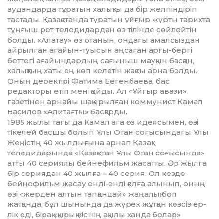
аудандарда тұратын халықты да бір желпіндіріп
тастады. Қазақстанда тұратын ұйғыр жұрты тарихта
тұңғыш рет теледидардан өз тілін­де сөйлейтін
болды. «Алатау» өз ота­нын, ондағы амалсыздан
ай­рыл­ған ағайын-туысын аңсаған арғы-бергі
беттегі ағайындардың сағыныш мауқын басқан,
халық­тың хаты ең көп келетін жақсы арна болды.
Оның деректірі Фатима Бегенбаева, бас
редакторы етіп мені қойды. Ал «Ұйғыр авази»
газетінен арнайы шақырылған ком­мунист Камал
Василов «Али­тағты» басқарды.
1985 жылы тағы да Камал аға өз идеясымен, өзі
тікелей басшы болып Ұлы Отан соғысындағы Ұлы
Жеңістің 40 жылдығына арнап Қазақ
теледидарында «Қазақ­стан Ұлы Отан соғысында»
атты 40 сериялы бейнефильм жасатты. Әр жылға
бір сериядан 40 жылға – 40 серия. Ол кезде
бейнефильм жасау енді-енді қолға алынып, оның
өзі «жерден алтын тапқан­дай» жаңалық боп
жатқанда, бұл шынында да жүрек жұтқан көзсіз ер­
лік еді, бірақ «қырық кісінің ақы­лы ханда болар»