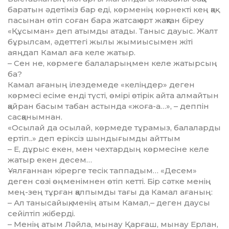
баратын әдетіміз бар еді, көрменің көрнекті кең қақ­
пасынан өтіп соған бара жатсақ арт жақтан біреу
«Құсыман» деп атымды атады. Таныс дауыс. Жалт
бұрылсам, әдеттегі жылы жымиысымен жіті
аяңдап Камал аға келе жатыр.
– Сен не, көрмеге балаларың­мен келе жатырсың
ба?
Камал ағаның ілездемеде «ке­лі­ңдер» деген
көрмесі есіме енді түс­ті, өмірі өтірік айта алмайтын
қай­­ран басым табан астында «жо­ға-а…», – деппін
сасқаным­нан.
«Осылай да осылай, көрмеде тұрамыз, балаларды
ертіп..» деп еріксіз шындығымды айттым
– Е, дұрыс екен, мен чехтардың көрмесіне келе
жатыр екен десем…
Ұялғаннан кірерге тесік таппадым… «Десем»
деген сөзі өң­менім­нен өтіп кетті. Бір сәтке ме­нің
мең-зең тұрған қалпымды тағы да Камал ағаның:
– Ал танысайық, менің атым Камал,– деген даусы
сейілтіп жіберді.
– Менің атым Ләйла, мынау Қар­ғаш, мынау Ерлан,