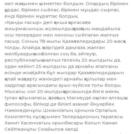
көп жақсымен қызметтес болдым. Олардың бірімен
құрдас, бірімен сыйлас, бірімен мұңдас-сырлас,
енді бірімен мұраттас болдық.
«Қанды ғасыр» деп қанша қарғасақ та
жиырмасыншы жүз­жыл­дық қазақтың маңдайына
осы телерадио мен киноны сый­лаған жалғыз
ғасыр. Соның 78 жылы Қазақ теледидары 20 жасқа
толды. Алайда, қазіргідей даңғаза, жалған
желбуаздық жоқ болған соң ба, әйтеуір,
республикалық жалғыз теленің 20 жылдығы да,
одан кейінгі 25 жылдығы да арнайы аталғаны
есімде жоқ. Қайта бұл жылдар Қазақ теледидарын
қалай жақсарту жөніндегі арнайы қаулылар мен
кадрлар арасындағы ауыс-күйіске толы болды.
Мысалы, сол 20 жылдық қарсаңында біз­ге өзінің
туған қайынағасы, қа­зақтың Мәскеуде оқыған ал­ғаш­қы
философы, білімді де білік­ті азамат Әнуәрбек
Нәжімеденұлы Шмановтың орнына Орталық
Комитеттің нұсқауымен Телера­дио­ның төрағасы
Хамит Хасенов­тың орынбасары болып Камал
Сейітжанұлы Смайылов келді.