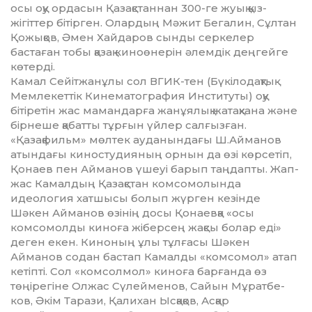
осы оқу ордасын Қазақстаннан 300-ге жуық қыз-
жігіттер бітірген. Олардың Мәжит Бегалин, Сұлтан
Қожықов, Әмен Хайдаров сынды серкелер
бастаған тобы қазақ киноөнерін әлемдік деңгейге
көтерді.
Камал Сейітжанұлы сол ВГИК-тен (Бүкілодақтық
Мемле­кеттік Кинематография Институты) оқу
бітіретін жас мамандарға жанұялық жатақхана және
бір­неше қабатты тұрғын үйлер сал­ғыз­ған.
«Қазақфильм» мөлтек ауданындағы Ш.Айманов
атын­дағы киностудияның орнын да өзі көрсетіп,
Қонаев пен Айманов үшеуі барып таңдапты. Жап-
жас Камалдың Қазақстан комсомолында
идеология хатшысы болып жүрген кезінде
Шәкен Айманов өзінің досы Қонаевқа «осы
комсомолды киноға жіберсең жақсы бо­лар еді»
деген екен. Киноның ұлы тұлғасы Шәкен
Айманов содан бастап Камалды «комсомол» атап
кетіпті. Сол «комсолмол» киноға барғанда өз
төңірегіне Олжас Сүлейменов, Сайын Мұрат­бе­
ков, Әкім Тарази, Қалихан Ыс­қа­қов, Асқар