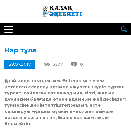
Нар тұлға
28.07.2017
3577
0
Құдай алды шындығым. Әлі ешкімге есем
кетпеген есерлеу кезімде «жүрген жүріс, тұрған
тұрпат, сөйлеген сөз өз алдына, тіпті, жарық
дүниеден баяғыда өткен адамның жейдесіндегі
түймесіне дейін тәптіштеп жазып, есте
қалдыруы мүлдем мүмкін емес» деп өзімше
естелік жазған екінің біріне көп ішім жыли
бермейтін.