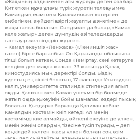
«Жақсының алдыменен аты жү­реді» деген сөз бар.
Қит еткен қиқуға құлағы түрік жүретін те­леқауымға
Камалдың есімі оны Қазақ киносын көтерген
еңбегі­мен, ақ үйдегі қазіргі жауапты қыз­метімен де
жақсы таныс болатын. Сондықтан да болар, «Камал
келе жатыр» деген дүмпудің өзі теледидарды
тәп-тәуір желпіндіріп жүрген.
– Камал екеуміз «Ленжасқа» («Лениншіл жас»
газеті) бірге барғанбыз. Ол Қарағанды облысына
тілші болып кеткен. Сонда «Теміртау, сені көтеруге
келдім» деп мақала жазған. 33 жасында Қазақ
киностудиясының деректірі болды. Біздің
курстың ең кішісі болатын, 17 жасында Ұлытаудан
келіп, университетте сталиндік стипендия алып
оқыды. Қалихан мен Камал үшеуміз бір бөлмеде
жатып оқыдық. Екеуінің бойы шамалас, өздері пысық
болатын. Қыздарға барғанда Қалихан кө­біне
Камалдың кәстөмін киіп кетеді. Ал менің
кәстөмімді кие алмайды, өйткені екеуіне де үлкен,
менің жеңім олардың тізесіне түсіп тұрады, – деп
кеңкілдей күл­ген, жасы үлкен болған соң өзім
«аға» деп сыйлайтын, қаламының «қышымасына»