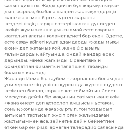
салып қойыпты. Жады дейтін бұл жарықтығыңыз­
дың, әсіресе, бозбала шақ пен жастық күндеріңіз
және жақсымен бірге жүрген жарасты
кездеріңіздің жарқын сәттері жалған дүниеден
көзіңіз жұмылғанша ұмытылмай есте сақталып,
жатталып қалатын ғаламат қасиеті бар екен. Әдетте,
есте сақтау қабілеті күшті адамдарды «жады мықты
екен» деп жатамыз ғой. Және бір қызығы,
ғалымдардың айтуынша, ондай жандар ерек
дарынды, мінезі жағымды, бірақ айтқанын
орындатпай қоймайтын талапшыл, табанды
болатын көрінеді.
Жаратқан Иеме бір тәубем – жорналшы болам деп
университет­тің үшінші курсында жүрген сту­дент
кезімнен бастап, көркіне көз тоймайтын Совет
Масғұтов дейтін бір жақсының сөзімен және өзім
«жаңа өнер» деп қастер­леп қамшысын ұстаған,
соның жолында жаға жыртып, тон тоздырып,
айтысып, тартысып жүріп оған жалындаған
жастығыммен қоса, зейнетке дейін бейнетпен
өткен бар өмірімді арнаған телерадио саласында