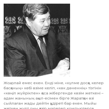
Жоқ, олай емес екен. Енді мі­не, «күлме досқа, келер
басқаның» кебі өзіме келіп, «көк дөненнің» тізгінін
«көңіл жүйрікпен» қоса жібергенде көзім жеткені –
адам жанының ақыл-есімен бірге Жа­рат­қан өзі
сыйлаған жады дейтін құдіреті бар екен. Мыйы
жеткен жұрт оны қазір мәпелеп компьютерге