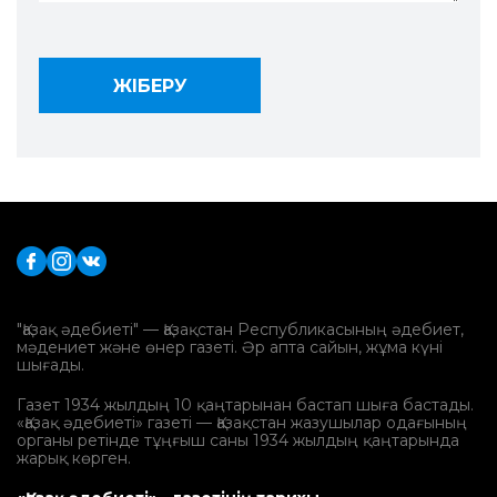
"Қазақ әдебиеті" — Қазақстан Республикасының әдебиет,
мәдениет және өнер газеті. Әр апта сайын, жұма күні
шығады.
Газет 1934 жылдың 10 қаңтарынан бастап шыға бастады.
«Қазақ әдебиеті» газеті — Қазақстан жазушылар одағының
органы ретінде тұңғыш саны 1934 жылдың қаңтарында
жарық көрген.