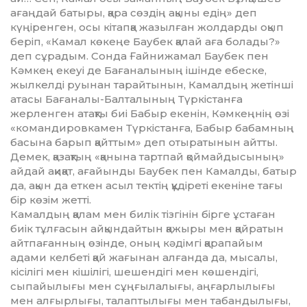
ағаңдай батыры, қара сөздің ақыны едің» деп
күңіренген, осы кітапқа жа­зыл­ған жолдарды оқып
беріп, «Ка­мал көкеңе Баубек қалай аға болады?»
деп сұрадым. Сонда Ғайнижамал Баубек пен
Кәмкең екеуі де Бағаналының ішінде ебес­ке,
жылкелді руынан тарайтынын, Камалдың жетінші
атасы Бағаналы-Балталының Түркіс­танға
жерленген атақты биі Бабыр екенін, Кәмкеңнің өзі
«командировкамен Түркістанға, Бабыр бабамның
басына барып қайттым» деп отыратынын айтты.
Демек, қазақтың «қанына тартпай қоймайдысының»
айдай ақиқат, ағайынды Баубек пен Камалды, батыр
да, ақын да еткен асыл тектің құдіреті екеніне тағы
бір көзім жетті.
Камалдың қалам мен билік тізгінін бірге ұстаған
биік тұлғасын айқындайтын қажыры мен қайра­тын
айтпағанның өзінде, оның кәдімгі қарапайым
адами келбеті қай жағынан алғанда да, мысалы,
кісілігі мен кішілігі, шешендігі мен көшендігі,
сыпайылығы мен сұңғылалығы, аңғарлылығы
мен алғырлығы, талаптылығы мен табандылығы,