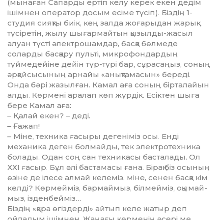
(мы­наған Сапарды ертіп келу керек екен дедім
ішімнен оператор досым есіме түсіп). Біздің 1-
студия сияқты биік, кең залда жоғарыдан жарық
түсіретін, жылу шығар­майтын қызылды-жасыл
алуан түсті әлектрошамдар, басқа бөл­меде
соларды басқару пульті, микрофондардың
түймедейіне дейін түр-түрі бар, сұрасаңыз, со­ның
әрқайсысының арнайы «анық­тамасын» береді.
Онда бәрі жазылған. Камал аға соның бір­та­лайын
алды. Көрмені аралап көп жүрдік. Есіктен шыға
бере Камал аға:
– Қалай екен? – деді.
– Ғажап!
– Міне, техника ғасыры де­гені­міз осы. Енді
механика деген болмайды, тек электротехника
бо­лады. Одан соң сан техникасы басталады. Ол
ХХІ ғасыр. Бұл әлі бастамасы ғана. Бірақ біз осының
өзіне де ілесе алмай келеміз, міне, сенен басқа кім
келді? Көрмейміз, бармаймыз, білмейміз, оқымай­
мыз, ізденбейміз…
Біздің «қара өгіздерді» айтып келе жатыр деп
ойладым ішімнен. Жаңағы көрменің әсері ме,