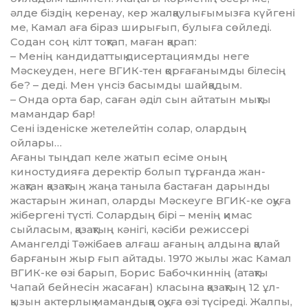
әлде біздің керенау, кер жалқаулығы­мызға күйгені
ме, Камал аға біраз ширығып, булыға сөйледі.
Содан соң кілт тоқтап, маған қарап:
– Менің кандидаттық дисертациямды неге
Мәскеуден, неге ВГИК-тен қорғағанымды білесің
бе? – деді. Мен үнсіз басымды шайқадым.
– Онда орта бар, саған әділ сын айтатын мықты
мамандар бар!
Сені ізденіске жетелейтін солар, олардың
ойлары…
Ағаны тыңдап келе жатып есі­ме оның
киностудияға деректір бо­лып тұрғанда жан-
жақтан қа­зақ­­тың жаңа таныла бастаған да­рынды
жастарын жинап, оларды Мәскеуге ВГИК-ке оқуға
жі­бер­гені түсті. Солардың бірі – менің қимас
сыйласым, қазақтың кә­нігі, кәсіби режиссері
Амангелді Тәжібаев алғаш ағаның алдына қалай
барғанын жыр ғып айтады. 1970 жылы жас Камал
ВГИК-ке өзі барып, Борис Бабочкиннің (атақ­ты
Чапай бейнесін жасаған) класына қазақтың 12 ұл-
қызын ак­тер­лық мамандыққа оқуға өзі тү­сіреді. Жалпы,