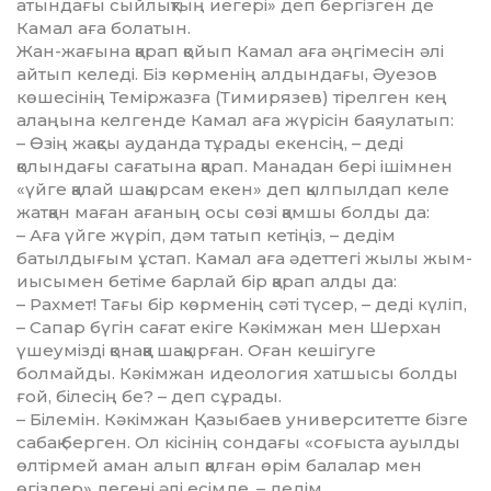
атындағы сыйлықтың иегері» деп бергізген де
Камал аға болатын.
Жан-жағына қарап қойып Ка­мал аға әңгімесін әлі
айтып келеді. Біз көрменің алдындағы, Әуезов
көшесінің Теміржазға (Тимирязев) тірелген кең
алаңына келгенде Камал аға жүрісін баяулатып:
– Өзің жақсы ауданда тұрады екенсің, – деді
қолындағы саға­тына қарап. Манадан бері ішімнен
«үйге қалай шақырсам екен» деп қылпылдап келе
жатқан маған аға­ның осы сөзі қамшы болды да:
– Аға үйге жүріп, дәм татып кетіңіз, – дедім
батылдығым ұс­тап. Камал аға әдеттегі жылы жы­м­
иысымен бетіме барлай бір қарап алды да:
– Рахмет! Тағы бір көрменің сәті түсер, – деді күліп,
– Сапар бүгін сағат екіге Кәкімжан мен Шер­хан
үшеумізді қонаққа ша­қыр­ған. Оған кешігуге
болмайды. Кәкімжан идеология хатшысы бол­ды
ғой, білесің бе? – деп сұрады.
– Білемін. Кәкімжан Қазы­баев университетте бізге
сабақ берген. Ол кісінің сондағы «соғыс­та ауылды
өлтірмей аман алып қалған өрім балалар мен
өгіздер» дегені әлі есімде, – дедім.