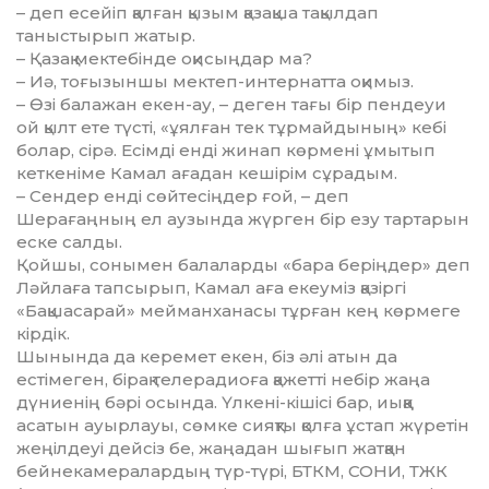
– деп есе­йіп қалған қызым қазақша та­қылдап
таныстырып жатыр.
– Қазақ мектебінде оқисыңдар ма?
– Иә, тоғызыншы мектеп-интернатта оқимыз.
– Өзі балажан екен-ау, – деген тағы бір пендеуи
ой қылт ете түсті, «ұялған тек тұрмайдының» кебі
болар, сірә. Есімді енді жинап көрмені ұмытып
кеткеніме Камал ағадан кешірім сұрадым.
– Сендер енді сөйтесіңдер ғой, – деп
Шерағаңның ел аузында жүрген бір езу тартарын
еске салды.
Қойшы, сонымен балаларды «бара беріңдер» деп
Ләйлаға тапсырып, Камал аға екеуміз қазіргі
«Бақшасарай» мейманханасы тұрған кең көрмеге
кірдік.
Шынында да керемет екен, біз әлі атын да
естімеген, бірақ телера­диоға қажетті небір жаңа
дүниенің бәрі осында. Үлкені-кішісі бар, иыққа
асатын ауырлауы, сөмке сияқты қолға ұстап жүретін
жеңіл­деуі дейсіз бе, жаңадан шығып жатқан
бейнекамералар­дың түр-түрі, БТКМ, СОНИ, ТЖК