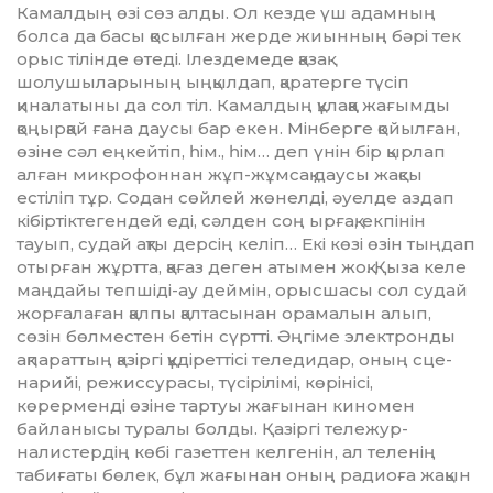
Камалдың өзі сөз алды. Ол кезде үш адамның
болса да ба­сы қосылған жерде жиынның бәрі тек
орыс тілінде өтеді. Ілездемеде қазақ
шолушыларының ың­қыл­дап, қаратерге түсіп
қиналатыны да сол тіл. Камалдың құлаққа жағымды
қоңырқай ғана даусы бар екен. Мінберге қойылған,
өзіне сәл еңкейтіп, һім., һім… деп үнін бір қырлап
алған микрофоннан жұп-жұмсақ даусы жақсы
естіліп тұр. Содан сөйлей жөнелді, әуелде аздап
кібіртіктегендей еді, сәлден соң ырғақ, екпінін
тауып, судай ақты дерсің келіп… Екі көзі өзін тыңдап
отырған жұртта, қа­ғаз деген атымен жоқ. Қыза келе
маңдайы тепшіді-ау деймін, орысшасы сол судай
жорғалаған қалпы қалтасынан орамалын ал­ып,
сөзін бөлместен бетін сүртті. Әңгіме электронды
ақпараттың қазіргі құдіреттісі теледидар, оның сце­
нарийі, режиссурасы, тү­сірілімі, көрінісі,
көрерменді өзіне тартуы жағынан киномен
байланысы туралы болды. Қазіргі теле­жур­
налистердің көбі газеттен кел­генін, ал теленің
табиғаты бө­лек, бұл жағынан оның радиоға жақын