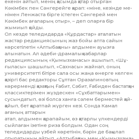
екенін айтып, менің қа­сым­да қа­тар отырған
Кәкімбек пен Сән­герейге қарап: «міне, кезінде ме­
ні­­мен Ленжаста бірге істеген Сәнгерей мен
Кәкімбек ағаларың отыр», – деп оларға бір
жымиып қойды.
Ол кезде теледидарда «Құрдас­тар» аталатын
жастар редакциясы­ның жаз бойы апта сайын
көрсе­тіле­тін «Алтыбақаны» алдымен ауызға
алынатын. Ал әдеби-дра­малық хабарлар
редакция­сының «Қымызханасы» ашылып, «Шұ­
ғы­ласы» шашылып, «Сахнасы» жайнап, оның
университетті бі­тіре сала осы жаңа өнерге келген
қазіргі бас редакторы Сұлтан Ора­залиновтың
көрерменді қазақтың Ғабит, Сәбит, Ғабиден бастатқан
классиктерімен жүздескен «Сұх­бат­­тарымен»
сусындатып, өзі болса ханға сәлем берместей қай­
қайып, бет қаратпай жүрген кезі. Сонда Камал
ағаның аттарын
ат­ап, алдымен қарапайым, өз қа­тар­лы үлкендерді
сыйлаған ізе­тіне риза болдым. Одан соң
теледидарды үзбей көретінін, бәрін де ба­қы­лап
отыратынын айтып, «Ал­ты­бақан» мен «Қымызхана»