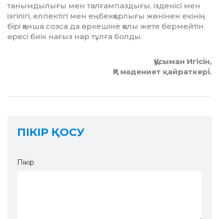
танымдылығы мен талғампаздығы, ізденісі мен
ізгілі­гі, елпектігі мен еңбекқорлы­ғы жөнінен екінің
бірі қанша созса да өркешіне қолы жете бермейтін
өресі биік нағыз нар тұлға болды.
Құсыман Игісін,
ҚР мәдениет қайраткері.
ПІКІР ҚОСУ
Пікір