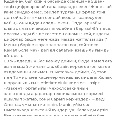
Құдай-ау, бұл кісінің басында осыншама ұшан-
теңіз цифрлар қалай ғана сақталады екен! Және жай
ғана сандар емес, сөйлеп тұрған цифрлар ғой!
деп ойлайтынмын сондай кезекті кездесуден
кейін,– оны қайдан алады екен? Әлде, арнайы
шығарылатын ақпараттық әдебиеті бар ма! Әйт­песе,
оразамызды біз де газетпен ашамыз ғой, ондағы
цифрлар біз­дің неге жадымызда жатталмайды?..
Мұның бәріне жауап тап­па­ған соң «өйтпесе
Камал бола ма?» деп қоя салатын қазақшылығымды
қайтерсің.
80 жылдардың бас кезі-ау дей­мін, бірде Камал аға
жаңағыдай жиналыста: «біздің көрмеде (ол кезде
аялдаманың атымен «Выс­тавка» дейміз, Әуезов
пен Тимирязев көшелерінің қиылысындағы Халық
шаруашылығы жетістік­тері­нің көрмесі – қазіргі
«Атакент» орталығы) Чехословакияның
электронды ақпараттар техника­сының көрмесі
ашылып жатыр, соны барып көріңіздер», – деді.
Оны тас ұмытып кетіппін. Менің үйім сол
Выставкада. Жексенбі күндері үш баламды ертіп
Выстав­каның жоғарғы жағындағы жабайы баққа