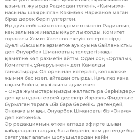
қызығып, жуырда Радиодан теленің «Қымыз­ха­
насына» шақырылған Кәкімбек Наржанов маған
біраз дерек беріп үлгерген.
Әр дүйсенбі сайын ілездеме өт­кізетін Радионың
кең залына жиналдық. Жұрт лық толды, Комитет
төрағасы Хамит Хасенов екеуін өзі ертіп кірді.
Әуелі «бас­шы­лық қызметке ауысуына байланысты»
деп Әнуәрбек Шма­нов­тың теледегі жақсы
қызметіне көп рахметін айтты. Одан соң «Орта­лық
Комитеттің ұйғаруы­мен» деп Камалды
таныстырды. Ол орнынан көтеріліп, көпшілік­ке
жымия бас изеп, қайтадан отырды. Қағы­лез ғана,
ықшам бойлы, жүзі жылы адам екен.
– Онда жұмыстарыңызды жал­ғастыра беріңіздер,–
деп қасын­дағы еврей деректір Израэль Фидельге
бұрылған төраға «біз бара берейік» дегендей,
Әнағаға ым қақты. Әнуарбек Шмановты біз «Әнаға»
деп кеткенбіз.
Әр редакцияның өткен аптада эфирге шыққан
хабарларын талдап, баға беретін, кем дегенде бір
сағат уақыт алатын шолушылардан кейін