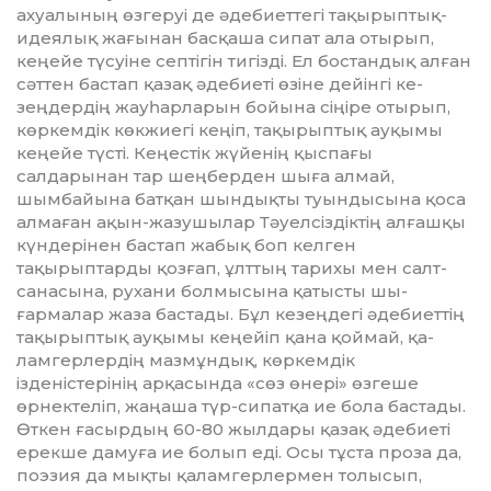
ахуалының өзгеруі де әдебиеттегі тақырыптық-
идеялық жағынан басқаша сипат ала отырып,
кеңейе түсуіне септігін тигізді. Ел бостандық алған
сәттен бастап қазақ әдебиеті өзіне дейінгі ке­
зеңдердің жауһарларын бойына сіңіре отырып,
көркемдік көкжиегі кеңіп, тақырыптық ауқымы
кеңейе түсті. Кеңестік жүйенің қыспағы
салдарынан тар шеңберден шыға ал­май,
шымбайына батқан шын­дықты туындысына қоса
алмаған ақын-жазушылар Тәуелсіздіктің алғашқы
күндерінен бастап жабық боп келген
тақырыптарды қозғап, ұлттың тарихы мен салт-
санасына, рухани болмысына қатысты шы­
ғармалар жаза бастады. Бұл ке­зеңдегі әдебиеттің
тақырыптық ау­қымы кеңейіп қана қоймай, қа­
ламгерлердің мазмұндық, көркем­дік
ізденістерінің арқасында «сөз өнері» өзгеше
өрнектеліп, жаңаша түр-сипатқа ие бола бастады.
Өткен ғасырдың 60-80 жылдары қа­зақ әдебиеті
ерекше дамуға ие бо­лып еді. Осы тұста проза да,
поэ­зия да мықты қаламгерлермен толысып,