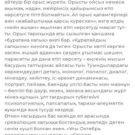
әйтеуір бір орыс жүретін. Орысты ойсыз немесе
ақымақ, надан, мейірімсіз, қайырымсыз етіп
көрсетуге тіпті болмайтын. Ал орыс қаламгерлері
өзін «жабайы­лыққа қарсы күрес­кен», өзге елдің
«көзін ашқан» ақыл­­ман етіп көрсетуді мақсат тұт­
ты. Орыс тарихында аты сызылған қан­шама
«бұратана халық» өкілі бар. «Құралайдың
салқыны» кино­ға да тиген. Орысты көпті көрген
көсем, ешқай адамнан сөзден ұтыл­мас шешен,
парасатты да дана етіп көрсету – өңгенің мысын
басу­дың таптырмас айласы-тын. Туын­дылардағы
көркемдеудегі деталь, монолог, полилог, диалог,
мінездеу, кейіптеу, іс-әрекет динамикасы,
портрет, пейзаж, баяндау үлгісі басты мән-мазмұн
– белгілі бір дәуір, кезең, замана аясындағы жұрт
мінез-құлқын, ұлт тағдырын тү­бе­гейлі
психологиялық, пәл­са­па­лық, тарихи-әлеуметтік
ауқымда аша түсуді көздеді.
Өткен ғасырдың бас кезінде ел ара­сында
«революция халыққа бос­тандық әкеледі» деген
сенім күш­ті болған екен. «Ұлы Октябрь
революциясы жылдары», «Елімізді