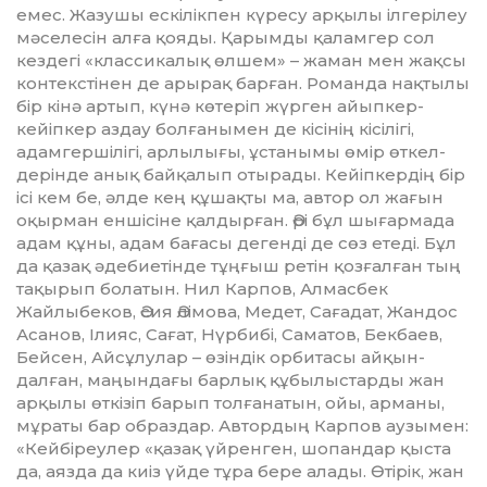
емес. Жазушы ескілікпен күресу арқылы ілгерілеу
мәселесін алға қояды. Қа­­рымды қаламгер сол
кездегі «клас­­сикалық өлшем» – жаман мен жақсы
контекстінен де арырақ барған. Романда нақтылы
бір кінә артып, күнә көтеріп жүрген айып­кер-
кейіпкер аздау болғанымен де кісінің кісілігі,
адамгершілігі, ар­лы­лығы, ұстанымы өмір өткел­
дерінде анық байқалып отырады. Кейіпкердің бір
ісі кем бе, әлде кең құшақты ма, автор ол жағын
оқыр­ман еншісіне қалдырған. Әрі бұл шығармада
адам құны, адам бағасы дегенді де сөз етеді. Бұл
да қазақ әде­биетінде тұңғыш ретін қозғал­ған тың
тақырып болатын. Нил Кар­пов, Алмасбек
Жайлыбеков, Әсия Әлімова, Медет, Сағадат, Жан­дос
Асанов, Ілияс, Сағат, Нүр­бибі, Саматов, Бекбаев,
Бейсен, Ай­сұлулар – өзіндік орбитасы ай­қын­
далған, маңындағы барлық құбылыстарды жан
арқылы өткізіп барып толғанатын, ойы, арманы,
мұраты бар образдар. Автордың Карпов аузымен:
«Кейбіреулер «қа­зақ үйренген, шопандар қыста
да, аязда да киіз үйде тұра бере алады. Өтірік, жан