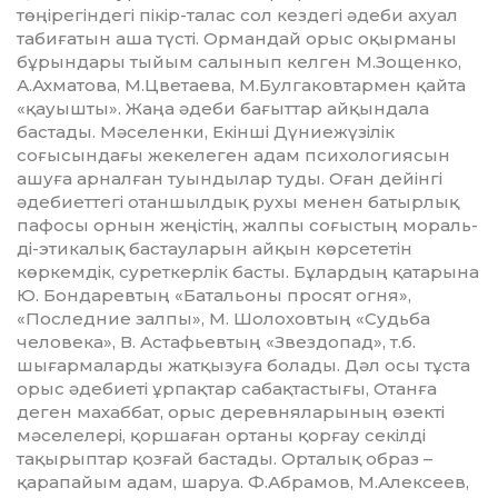
төңірегіндегі пі­кір-талас сол кездегі әдеби ахуал
табиғатын аша түсті. Ормандай орыс оқырманы
бұрындары тыйым салынып келген М.Зощенко,
А.Ах­матова, М.Цветаева, М.Булгаковтармен қайта
«қауышты». Жаңа әдеби бағыттар айқындала
бастады. Мәселенки, Екінші Дүние­жүзі­лік
соғысындағы жекелеген адам психологиясын
ашуға арнал­ған туындылар туды. Оған дейінгі
әдебиеттегі отаншылдық рухы ме­нен батырлық
пафосы орнын жеңіс­тің, жалпы соғыстың мораль­
ді-этикалық бастауларын айқын көрсететін
көркемдік, суреткерлік басты. Бұлардың қатарына
Ю. Бон­даревтың «Батальоны просят огня»,
«Последние залпы», М. Шолохов­тың «Судьба
человека», В. Аста­фьев­тың «Звездопад», т.б.
шығар­маларды жатқызуға болады. Дәл осы тұста
орыс әдебиеті ұрпақтар сабақтастығы, Отанға
деген махаббат, орыс деревняларының өзекті
мәселелері, қоршаған ортаны қор­ғау секілді
тақырыптар қозғай бастады. Орталық образ –
қарапайым адам, шаруа. Ф.Абрамов, М.Алексеев,