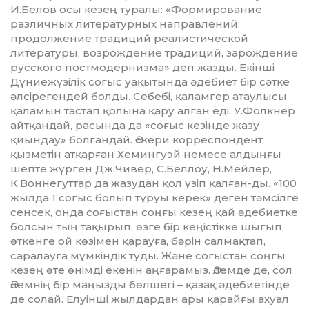
И.Белов осы кезең туралы: «Формирование
различных литературных направлений:
продолжение традиций реалистической
литературы, возрождение традиций, зарождение
русского постмодернизма» деп жазды. Екін­ші
Дүниежүзілік соғыс уақытында әдебиет бір сәтке
әлсірегендей болды. Себебі, қаламгер атаулысы
қаламын тастап қолына қару алған еді. У.Фолкнер
айтқандай, расында да «соғыс кезінде жазу
қиындау» болғандай. Әскери корреспондент
қызметін атқарған Хемингуэй немесе алдыңғы
шепте жүрген Дж.Чивер, С.Беллоу, Н.Мейлер,
К.Вон­негуттар да жазудан қол үзіп қалған-ды. «100
жылда 1 соғыс бо­лып тұруы керек» деген тәмсілге
сенсек, онда соғыстан соңғы кезең қай әдебиетке
болсын тың тақы­рып, өзге бір кеңістікке шығып,
өткенге ой көзімен қарауға, бәрін салмақтап,
саралауға мүмкіндік туды. Және соғыстан соңғы
кезең өте өнімді екенін аңғарамыз. Әлем­де де, сол
Әлемнің бір маңызды бөл­шегі – қазақ әдебиетінде
де солай. Елуінші жылдардан ары қа­райғы ахуал