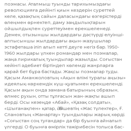
поэмасы. Аталмыш туынды тари­хы­мыздағы
революцияға дейінгі қиын кездерін суреттей
келе, қа­зақтың сайын даласындағы өзге­рістерді
өлеңмен өрнектеп, даму заңдылықтарын
ойшылдықпен суреттеуімен ерекшеленеді.
Демек, отызыншы жылдардағы дәстүрді елуінші-
алпысыншы жылдардағы ақын-жазушылар
эстафеташа іліп алып кетті деуге негіз бар. 1950-
1960 жылдары үлкен романдар мен поэмалар,
жаңа лирикалық туындылар жазылды. Соғыстан
кейінгі әде­биет біртіндеп көлемді жанр­ларға
қарай бет бұра бастады. Жақ­сы поэмалар туды.
Қасым Аман­жоловтың «Ақын өлімі туралы аңызы»
идеялық-көркемдік күш-қуатымен ерекшеленді.
Қасым ақын онда замана батырының образын,
өлмес рухын, отты тұлғасын жан-жақты ашып
берді. Осы кезеңде «Абай», «Қазақ солдаты»,
«Шығанақпен» қатар, Ә. Әбішевтің «Жас түлектер», Ғ.
Слановтың «Жанартау» туындылары жарық көрді.
«Соғыстан соң туғандар» да бір буынға айналып
үлгерді. О буынға өмірлік тәжірибесін толыса бас­