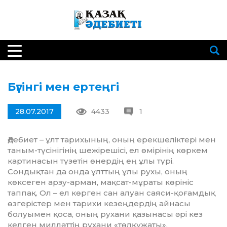
Бүгінгі мен ертеңгі
28.07.2017
4433
1
Әдебиет – ұлт тарихының, оның ерекшеліктері мен
таным-түсінігінің шежірешісі, ел өмірінің көркем
картинасын түзетін өнердің ең ұлы түрі.
Сондықтан да онда ұлттың ұлы рухы, оның
көксеген арзу-арман, мақсат-мұраты көрініс
таппақ. Ол – ел көрген сан алуан саяси-қоғамдық
өзгерістер мен тарихи кезеңдердің айнасы
болуымен қоса, оның рухани қазынасы әрі кез
келген милләттің рухани «төлқұжаты».