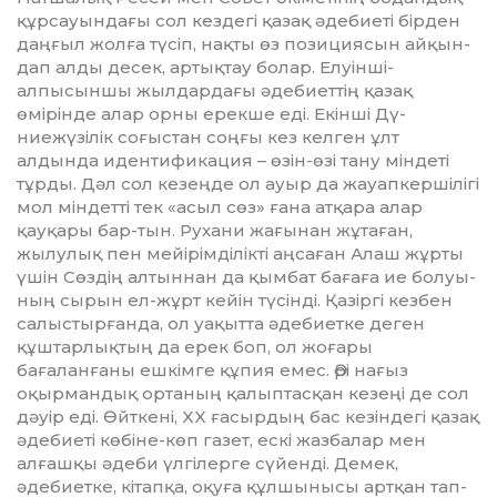
құрсауындағы сол кездегі қазақ әдебиеті бірден
даңғыл жол­­ға түсіп, нақты өз позициясын ай­­қын­
дап алды десек, артықтау болар. Елуінші-
алпысыншы жыл­дардағы әдебиеттің қазақ
өмірінде алар орны ерекше еді. Екінші Дү­
ниежүзілік соғыстан соңғы кез кел­ген ұлт
алдында идентификация – өзін-өзі тану мін­деті
тұрды. Дәл сол кезеңде ол ауыр да жауап­кершілігі
мол міндетті тек «асыл сөз» ғана атқара алар
қауқары бар-тын. Рухани жағынан жұтаған,
жылулық пен мейірім­ділікті аңса­ған Алаш жұрты
үшін Сөздің алтыннан да қымбат бағаға ие болуы­
ның сырын ел-жұрт кейін тү­сінді. Қазіргі кезбен
салыс­тыр­ғанда, ол уақытта әдебиетке деген
құштарлықтың да ерек боп, ол жо­ғары
бағаланғаны ешкімге құ­пия емес. Әрі нағыз
оқырмандық ортаның қалыптасқан кезеңі де сол
дәуір еді. Өйткені, XX ғасыр­дың бас кезіндегі қазақ
әдебиеті көбіне-көп газет, ескі жазбалар мен
алғашқы әдеби үлгілерге сү­йен­ді. Демек,
әдебиетке, кітапқа, оқуға құлшынысы артқан тап-