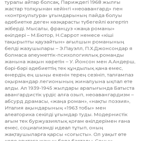
туралы айтар бол­сақ, Париждегі 1968 жылғы
жастар толқуынан кейінгі «неоавангард» пен
«контркультура» ұғымдарының пайда болуы
әдебиетке деген көз­қарасты түбегейлі өзгертіп
жіберді. Мысалы, француз «жаңа романы»
өкілдері – М.Бютор, Н.Саррот не­месе «кіші
тақырыпты қаузай­тын» ағылшын романының
белді жазушылары – Э.Пауэлл, П.Х.­Джон­сон­дар я
болмаса әлеумет­тік-пси­хологиялық романды
жанына жа­қын көретін – У. Йонсон мен А.Ан­дерш,
бәрі-бәрі әдебиеттің тек құн­дылық қана емес,
өнердің ең шыңы екенін терең сезініп, тал­ғампаз
оқырман­дар легионының жиналуына ықпал ете
алды. Ал 1939-1945 жылдары аралығында Батыста
авангардистік үрдіс алға озып, неоавангардизм –
абсурд дра­масы, «жаңа роман», «нақты поэзия»,
Италия ақын­дарының «1963 тобы» мен
алеаторика секілді ұғым­дар туды. Модер­нистік
ағым тек буржуазиялық қоғам өкіл­де­рімен ғана
емес, социализмді идеал тұтып, оның
жақтаушыларға қарсы «соғысты». Ол уақыт өте
келе элитаға жақын бола бастады. Со­ның