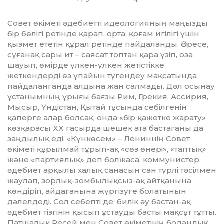
Совет өкіметі әдебиетті идео­ло­гияның маңызды
бір бөлігі ре­тінде қарап, орта, қо­ғам игілігі үшін
қызмет ететін құрал ретінде пайдаланды. Әсіресе,
сұғанақ са­ры ит – саясат топтан қара үзіп, оза
шауып, өмірде үлкен-үлкен же­­­тістікке
жеткендерді өз ұпайын тү­гендеу мақсатында
пайда­лан­ған­да алдына жан салмады. Дәл осынау
ұста­нымның ұрығы бағзы Рим, Грекия, Ассирия,
Мысыр, Үн­дістан, Қытай тұсында се­біл­­ге­нін
қаперге алар болсақ, онда «бір қа­жетке жарату»
көзқарасы XX ға­сырда ше­шек ата бастағаны да
заң­дылық еді. «Күн­көсем» – Ле­нин­нің Совет
өкіметі құрылмай тұ­­рып-ақ «сөз өнері», «таптық»
жә­не «пар­тия­лық» деп болжаса, ком­мунистер
әдебиет ар­қылы ха­лық санасын сан түрлі тәсілмен
жау­­лап, зорлық-зомбылықсыз-ақ айт­қа­нына
көндіріп, айдағанына жүр­гізуге бола­ты­нын
дәлелдеді. Сол себепті де, билік әу бас­тан-ақ
әдебиет тізгінін қысып ұстауды бас­ты мақсұт тұтты.
Патшалық Ре­сей мен Со­вет өкіметінің бодан­дық