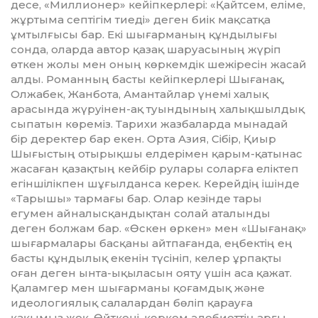
десе, «Миллионер» кейіпкерлері: «Қайтсем, еліме,
жұртыма септігім тиеді» деген биік мақ­сатқа
ұмтылғысы бар. Екі шы­ғарманың құндылығы
сонда, оларда автор қазақ шаруасының жүріп
өткен жолы мен оның көркемдік шежіресін жасай
алды. Романның басты кейіпкерлері Шығанақ,
Олжабек, Жанбота, Амантайлар үнемі халық
арасында жүруінен-ақ туындының халықшылдық
сыпатын көреміз. Тарихи жазбаларда мынадай
бір деректер бар екен. Орта Азия, Сібір, Қиыр
Шығыстың отырықшы елдерімен қарым-қа­тынас
жасаған қазақтың кейбір ру­­лары соларға еліктеп
егінші­лік­пен шұғылданса керек. Керейдің ішінде
«Тарышы» тармағы бар. Олар кезінде тары
егумен айна­лыс­қандықтан солай аталынды
деген болжам бар. «Өскен өркен» мен «Шығанақ»
шығармалары басқаны айтпағанда, еңбектің ең
басты құндылық екенін түсініп, келер ұрпақты
оған деген ынта-ықы­ласын ояту үшін аса қажат.
Қаламгер мен шығарманы қо­ғам­дық және
идеологиялық салалардан бөліп қарауға
қақымыз жоқ. Өйткені, көркем әдебиеттің ар­ғы