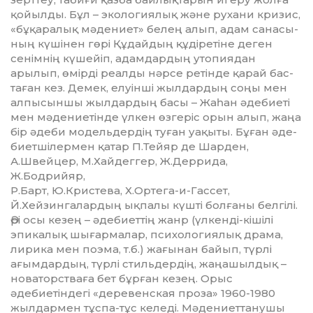
қойылды. Бұл – экологиялық және рухани кризис,
«бұқаралық мә­дениет» белең алып, адам санасы­
ның күшінен гөрі Құдайдың құдіретіне деген
сенімнің күшейіп, адамдардың утопиядан
арылып, өмірді реалды нәрсе ретінде қарай бас­
таған кез. Демек, елуінші жыл­дардың соңы мен
алпысыншы жыл­дардың басы – Жаһан әдебиеті
мен мәдениетінде үлкен өзгеріс орын алып, жаңа
бір әдеби модель­дердің туған уақыты. Бұған әде­
биетшілермен қатар П.Тейяр де Шарден,
А.Швейцер, М.Хайдеггер, Ж.Деррида,
Ж.Бодрийяр,
Р.Барт, Ю.Кристева, Х.Ортега-и-Гас­сет,
Й.Хейзингалардың ықпалы күшті болғаны белгілі.
Әрі осы ке­зең – әдебиеттің жанр (үлкенді-кішілі
эпикалық шығармалар, пси­хологиялық драма,
лирика мен поэма, т.б.) жағынан байып, түрлі
ағымдардың, түрлі стильдердің, жаңашылдық –
новаторстваға бет бұрған кезең. Орыс
әдебиетіндегі «де­ревенская проза» 1960-1980
жыл­дармен тұспа-тұс келеді. Мәде­ниет­танушы