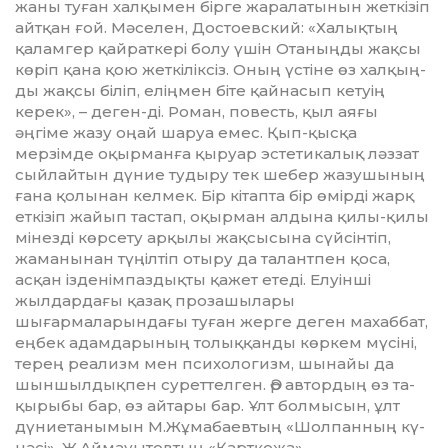
жаны туған халқымен бірге жаралатынын жеткізіп
айтқан ғой. Мәселен, Достоевский: «Халықтың
қаламгер қайраткері болу үшін Отаныңды жақсы
көріп қана қою жеткіліксіз. Оның үстіне өз хал­қың­­
ды жақсы біліп, еліңмен біте қайнасып кетуің
керек», – деген-ді. Роман, повесть, қыл аяғы
әңгіме жазу оңай шаруа емес. Қып-қысқа
мерзімде оқырманға қыруар эсте­тикалық ләззат
сыйлайтын дүние тудыру тек шебер жазушы­ның
ғана қолынан келмек. Бір кітапта бір өмірді жарқ
еткізіп жайып тастап, оқырман алдына қилы-қилы
мі­незді көрсету арқылы жақсысына сүйсінтіп,
жаманынан түңілтіп отыру да талантпен қоса,
асқан іздені­мпаздықты қажет етеді. Елуін­­ші
жылдардағы қазақ прозашылары
шығармаларындағы туған жерге деген махаббат,
еңбек адам­дарының толыққанды көркем мү­сіні,
терең реализм мен психоло­гизм, шынайы да
шыншыл­дықпен су­реттелген. Әр автордың өз та­
қы­рыбы бар, өз айтары бар. Ұлт бол­мы­сын, ұлт
дүниетанымын М.Жұ­ма­­баев­тың «Шолпанның кү­
нәсі», Ж.Ай­мауытовтың «Қарт­қожа»,