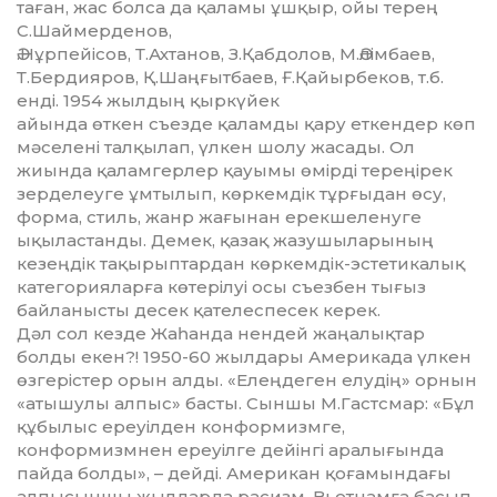
таған, жас болса да қаламы ұшқыр, ойы терең
С.Шаймерденов,
Ә.Нұр­пейісов, Т.Ахтанов, З.Қаб­долов, М.Әлімбаев,
Т.Бердияров, Қ.Шаңғытбаев, Ғ.Қайырбеков, т.б.
енді. 1954 жылдың қыркүйек
айында өткен съезде қаламды қару еткендер көп
мәселені талқылап, үл­кен шолу жасады. Ол
жиында қа­ламгерлер қауымы өмірді тереңі­рек
зерделеуге ұмтылып, көркемдік тұрғыдан өсу,
форма, стиль, жанр жағынан ерекшеленуге
ықылас­танды. Демек, қазақ жазушылары­ның
кезеңдік тақырыптардан көр­­кемдік-эстетикалық
катего­рия­ларға көтерілуі осы съезбен тығыз
байланысты десек қате­лес­песек керек.
Дәл сол кезде Жаһанда нендей жаңа­лықтар
болды екен?! 1950-60 жыл­дары Америкада үлкен
өзге­рістер орын алды. «Елеңдеген елу­дің» орнын
«атышулы алпыс» бас­ты. Сыншы М.Гастсмар: «Бұл
құбы­лыс ереуілден конформизмге,
конформизмнен ереуілге дейінгі аралығында
пайда болды», – дейді. Американ қоғамындағы
алпысыншы жылдарда расизм, Вьетнамға басып