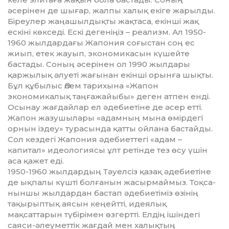
әсерінен де шығар, жалпы ха­лық екіге жарылды.
Біреулер жаңа­шылдықты жақтаса, екінші жақ
ескіні көкседі. Ескі дегеніңіз – реализм. Ал 1950-
1960 жыл­дар­дағы Жапония соғыстан соң ес
жиып, етек жауып, экономикасын күшейте
бастады. Соның әсерінен ол 1990 жылдары
қаржылық әлуеті жағынан екінші орынға шықты.
Бұл құбылыс Әлем тарихына «Жапон
экономикалық таңғажайыбы» деген атпен енді.
Осынау жағдайлар ел әдебиетіне де әсер етті.
Жапон жазушылары «адамның мына өмір­дегі
орнын іздеу» турасында қат­ты ойлана бастайды.
Сол кездегі Жапония әдебиеттегі «адам –
капитал» идеологиясы ұлт ретінде тез өсу үшін
аса қажет еді.
1950-1960 жылдардың Тәуелсіз қазақ әдебиетіне
де ықпалы күшті бол­ғанын жасырмаймыз. Тоқ­са­
ны­ншы жылдардан бастап әде­бие­тіміз өзінің
тақырыптық аясын кеңейтті, идеялық
мақсаттарын тү­бірімен өзгертті. Елдің ішіндегі
саяси-әлеуметтік жағдай мен ха­лықтың