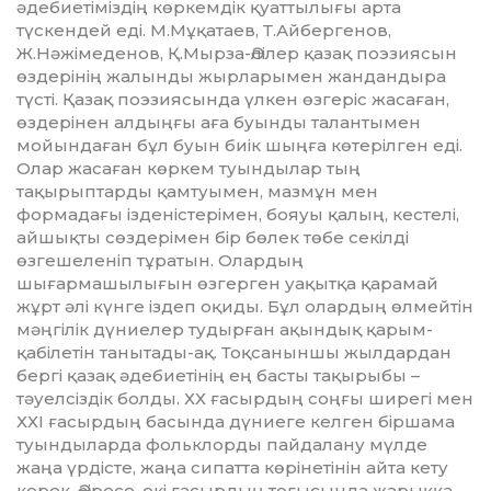
әдебиетіміздің көркемдік қуат­тылығы арта
түскендей еді. М.Мұқатаев, Т.Айбергенов,
Ж.Нәжімеденов, Қ.Мырза-Әлілер қазақ поэзиясын
өздерінің жалынды жырларымен жандандыра
түсті. Қазақ поэзиясында үлкен өзгеріс жасаған,
өздерінен алдыңғы аға буынды талантымен
мойындаған бұл буын биік шыңға көтерілген еді.
Олар жасаған көркем туындылар тың
тақырыптарды қамтуымен, мазмұн мен
формадағы ізденіс­терімен, бояуы қалың, кестелі,
айшықты сөздерімен бір бөлек төбе секілді
өзгешеленіп тұратын. Олар­дың
шығармашылығын өзгерген уақытқа қарамай
жұрт әлі күнге іздеп оқиды. Бұл олардың өлмейтін
мәңгілік дүниелер тудырған ақын­дық қарым-
қабілетін танытады-ақ. Тоқсаныншы жылдардан
бергі қа­зақ әдебиетінің ең басты тақы­рыбы –
тәуелсіздік болды. ХХ ғасырдың соңғы ширегі мен
ХХІ ғасырдың басында дүниеге келген біршама
туындыларда фольклорды пайдалану мүлде
жаңа үрдісте, жаңа сипатта көрінетінін айта кету
керек. Әсіресе, екі ғaсырдың тоғысында жа­рыққа