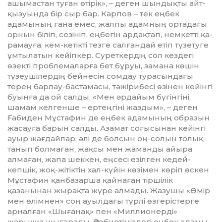
ашымастан туған өті­рік», – деген шындықты айт­
қызуын­­да бір сыр бар. Карпов – тек еңбек
адамының ғана емес, жалпы адамның ортадағы
орнын біліп, сезініп, еңбегін ардақтап, немкетті қа­
рамауға, кем-кетікті тезге сал­ған­­дай етіп түзетуге
ұмтылатын кейіп­­к­ер. Суреткердің сол кездегі
өзек­ті проблемаларға бет бұруы, за­мана көшін
түзеу­шілердің бей­несін сомдау тура­сындағы
терең барлау-бастамасы, тәжірибесі өзінен кейінгі
буынға да ой салды. «Мен әрдайым бүгінгіні,
шамам келгенше – ертеңгіні жаздым», – деген
Ғабиден Мұстафин де еңбек адамының образын
жасауға барын салды. Азамат соғысынан кейінгі
ауыр жағдайлар, әлі де болсын оң-солын толық
танып болмаған, жақ­­сы мен жаманды айыра
алма­ған, жапа шеккен, еңсесі езілген кедей-
кепшік, жоқ-жітіктің хал-күйін көзімен көріп өскен
Мұста­фин қанбазарша қайнаған тіршілік
қазанынан жырақта жүре алмады. Жазушы «Өмір
мен өлімнен» соң ауылдағы түрлі өзгерістерге
арнал­ған «Шығанақ» пен «Миллионерді»
жарыққа шығарады. Әдебиетіміз­дегі еңбек адамы