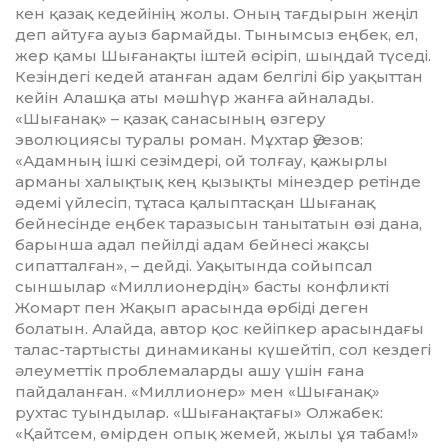
кен қазақ кедейінің жолы. Оның тағдырын жеңіл
деп айтуға ауыз бармайды. Тынымсыз еңбек, ел,
жер қамы Шығанақты іштей өсіріп, шыңдай түседі.
Кезіндегі кедей атанған адам белгілі бір уа­қыттан
кейін Алашқа аты мәшһүр жанға айналады.
«Шығанақ» – қазақ санасының өзгеру
эволюциясы туралы роман. Мұхтар Әуе­зов:
«Адамның ішкі cезімдері, ой толғау, қажырлы
арманы халықтық кең қызықты мінездер ретінде
әдемі үйлесіп, тұтаса қалыптасқан Шығанақ
бейнесінде еңбек таразысын танытатын өзі дана,
барынша адал пейілді адам бейнесі жақсы
сипатталған», – дейді. Уақытында сойыпсал
сыншылар «Миллионер­дің» басты конфликті
Жомарт пен Жақып арасында өрбіді деген
болатын. Алайда, автор қос кейіпкер арасындағы
талас-тартысты динамиканы күшейтіп, сол кездегі
әлеуметтік проблемаларды ашу үшін ғана
пайдаланған. «Миллионер» мен «Шығанақ»
рухтас туындылар. «Шығанақтағы» Олжабек:
«Қайтсем, өмірден опық жемей, жылы ұя табам!»