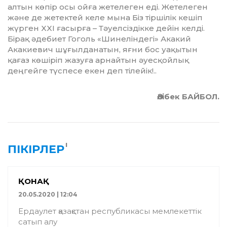
алтын көпір осы ойға жетелеген еді. Жетелеген
және де жетектей келе мына Біз тіршілік кешіп
жүр­ген XXI ғасырға – Тәуелсіздікке дейін келді.
Бірақ әдебиет Гоголь «Шинеліндегі» Акакий
Акакиевич шұғылданатын, яғни бос уа­қытын
қағаз көшіріп жазуға арнай­тын әуесқойлық
деңгейге түспесе екен деп тілейік!..
Әлібек БАЙБОЛ.
1
ПІКІРЛЕР
ҚОНАҚ
20.05.2020 | 12:04
Ердаулет қазақстан республикасы мемлекеттік
сатып алу