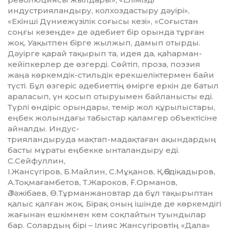
индустрияландыру, колхоздастыру дәуірі»,
«Екінші Дүниежүзілік со­ғысы кезі», «Соғыстан
соңғы ке­зеңде» де әдебиет бір орында тұрған
жоқ. Уақытпен бірге жылжып, дамып отырды.
Дәуірге қарай тақы­рып та, идея да, қаһарман-
кейіп­кер­лер де өзгерді. Сөйтіп, проза, поэ­зия
жаңа көркемдік-стильдік ерекшеліктермен байи
түсті. Бұл өзгеріс әдебиеттің өмірге еркін де батыл
араласып, үн қосып отыруымен байланысты еді.
Түрлі өндіріс орындары, темір жол құрылыстары,
еңбек жолындағы табыстар қалам­гер объектісіне
айналды. Индус­-
т­рия­ландыруда мақтап-мадақтаған ақындардың
басты мұраты еңбекке ынталандыру еді.
C.Сейфуллин,
І.Жансүгіров, Б.Майлин, С.Мұқа­нов, Қ.Әбдіқадыров,
А.Тоқма­ғам­бетов, Т.Жароков, Ғ.Орманов,
Ә.Тә­жібаев, Ө.Тұрманжановтар да бұл тақырыптан
қалыс қалған жоқ. Бірақ оның ішінде де көркемдігі
жағынан ешкімнен кем соқпайтын туындылар
бар. Солардың бірі – Ілияс Жансүгіровтің «Дала»