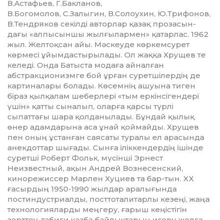
В.Астафьев, Г.Бакланов,
В.Богомолов, С.Залыгин, В.Солоухин, Ю.Трифонов,
В.Тендряков секілді авторлар қазақ проза­сын­
дағы «алпысыншы жылғылармен» қатарлас. 1962
жыл. Желтоқсан айы. Мәскеуде көркемсурет
көрмесі ұйымдастырылады. Ол жаққа Хрущев те
келеді. Онда Батыста модаға айналған
абстракционизмге бой ұрған суретшілердің де
картиналары болады. Көсемнің ашуына тиген
біраз қылқалам шеберлері «тым еркінсігендері
үшін» қатты сыналып, оларға қарсы түрлі
сыпаттағы шара қолданылады. Бұндай қылық
өнер адамдарына аса ұнай қоймай­ды. Хрущев
пен оның ұстанған саясаты туралы ел арасында
анекдоттар шығады. Сынға іліккен­дердің ішінде
суретші Роберт Фольк, мүсінші Эрнест
Неизвестный, ақын Андрей Вознесенский,
кинорежиссер Марлен Хуциев та бар-тын. XX
ғасырдың 1950-1990 жылдар аралығында
постиндус­триалды, посттоталитарлы кезеңі, жаңа
технологияларды меңгеру, ғарыш кеңістігін
зерттеу, табиғи қазба байлықтарын игеру жолға