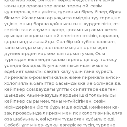
жағында орасан зор әлем, те­рең ой, сезім,
құштарлық пен үміт­тің тұрғанын біреу білер, біреу
біл­мес. Жазарман әр уақытта өмір­дің түу тереңіне
үңіліп, оның барша қайшылығын, күрделілігін, өз­
герісін тани алумен қатар, қоғам­ның алма-кезек
ауысқан жаңа­лы­ғын ой елегінен өткізіп, саралап,
қо­рытынды жасайды. Сол бір ой тү­біне шөккен,
танымында мық-ше­­геше мықтап орныққан
дүние­лерден көркем шығарма тумақ. Осы
тұрғыдан келгенде қалам­герлер де өсу, толысу
үстінде болады. Елуінші-алпысыншы жылғы
әдебиет қазақты сақтап қалу үшін ғана күресті.
Лирикалық-роман­тикалық және лирикалық-пси­
хо­логиялық бағыттар басым­дыққа ие болмаса да,
кейіпкер сомдаудағы ұлттық сипат терең­дегені
шындық. Ақын-жазушы­лардың ішкі тол­қынысы
кейіпкер сырымен, та­ным-түйсігімен, сезім
иірімдері­мен бірге бұрымша өрілді. Кейіннен қа­
зақ прозасында лиризм мен пси­хологизмнің алға
оза шабуының өзі қоғам тудырған құбылыс еді.
Себебі, ұлт мінез-құлқы өзгеріске түсіп, түрлене