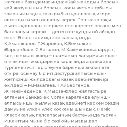
жасаған баяндамасында: «Қай жанрдың болсын,
қай жазушының болсын, қолы жеткен табысы
заманымыздың тақырыбын қан­шалық игере
алғандығымен өл­шенуі керек. Сол жаңа тақы­
рыпты қаншалық көркем етіп көрсете алғанымен
бағалануы керек», – деген өте құнды ой айтқан
екен. Өткен тарихқа зер салсақ, онда
Қ.Аманжолов, Т.Жароков, Қ.Бекхожин,
Ә.Сәрсенбаев, С.Бегалин, М.Хакімжановалардың
кең тыныс­ты жанр – поэманың жиырма­сын­шы-
отызыншы жылдарына қара­ғанда әлдеқайда
түрлене түсіп, өрістеуіне барынша ықпал ете
отыра, осынау бір игі дәстүрді алпы­сыншы-
жетпісінші жылдардағы қазақ әдебиетінің ірі
өкілдері – М.Мақатаев, Т.Айбергенов,
Ж.Нәжімеденов, Қ.Мырза-Әлілер жал­ғастыра
алғанын байқар ек. Соған қарағанда елуінші-
алпы­сыншы жылғы қазақ әдебиеті көр­кемсөздің
дамуына үлкен үлес қос­қаны шындық. Неміс
класси­калық пәлсапасының бас­тауында тұрған
И.Канттың мына бір сөзі ойымызды дөп
басқандай: «Адамзат өміріндегі түрлі күйзелістер