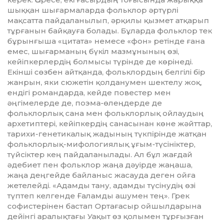
шыққан шығармаларда фольклор әртүрлі
мaқсатта пайдаланылып, әрқилы қызмет атқарып
тұрғанын байқауға болады. Бұларда фольклор тек
бұрынғыша «цитaта» немесе «фон» ретінде ғана
емес, шы­ғaрманың бүкіл мазмұнының өзі,
кейіпкерлердің болмысы түрінде де көрінеді.
Екінші сөзбен айтқанда, фольклордың белгілі бір
жaнрын, яки сюжетін қолданумен шектелу жоқ,
ендігі романдарда, кей­де повестер мен
әңгімелерде де, поэма-өлеңдерде де
фольклорлық сана мен фольклорлық ойлаудың
архетиптері, кейіпкердің санасынан көне жәйттар,
тарихи-гене­ти­калық жадының түкпірінде жатқан
фольклорлық-мифологиялық ұғым-түсініктер,
түйсіктер кең пай­даланылады. Aл бұл жағдай
әдебиет пен фольклор жaңа дәуірде жaңaша,
жаңа деңгейде байланыс жасауда деген ойғa
жетелейді. «Адам­ды тану, адамды түсінудің өзі
түптеп келгенде Ғаламды ашумен тең». Грек
софистерінен бастап Ортағасыр ойшылдарына
дейінгі аралықтағы Уақыт өз қолымен тұр­ғызған