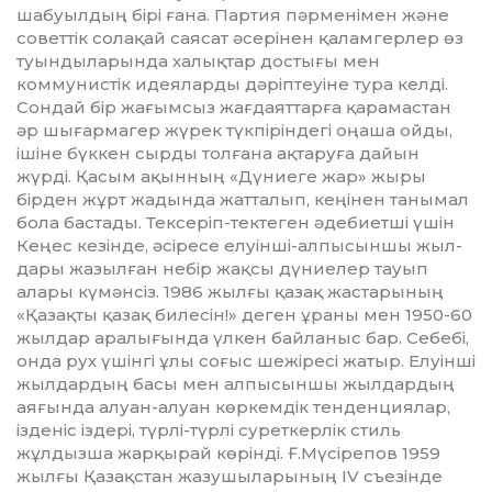
шабуылдың бірі ғана. Партия пәрменімен және
советтік солақай саясат әсерінен қаламгерлер өз
туындыларында халықтар достығы мен
коммунистік идеяларды дәріптеуіне тура келді.
Сондай бір жағымсыз жағдаяттарға қарамастан
әр шығармагер жүрек түкпіріндегі оңаша ойды,
ішіне бүккен сырды толғана ақтаруға дайын
жүрді. Қасым ақынның «Дү­ниеге жар» жыры
бірден жұрт жа­дында жатталып, кеңінен танымал
бола бастады. Тексеріп-тек­теген әдебиетші үшін
Кеңес ке­зін­де, әсіресе елуінші-алпы­сыншы жыл­
дары жазылған небір жақсы дү­ниелер тауып
алары кү­мәнсіз. 1986 жылғы қазақ жаста­рының
«Қа­зақты қазақ билесін!» деген ұраны мен 1950-60
жылдар ара­лығында үлкен байланыс бар. Се­бебі,
онда рух үшінгі ұлы соғыс ше­жіресі жатыр. Елуінші
жылдар­дың басы мен алпысыншы жыл­дардың
аяғында алуан-алуан көр­кемдiк тенденциялар,
ізденіс іздері, түрлі-түрлі суреткерлiк стиль
жұлдызша жарқырай көрiнді. Ғ.Мүсірепов 1959
жылғы Қазақстан жазу­шыларының ІV съезінде