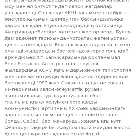
кіру мен ел оңтүстігіндегі саяси жағдайлар
ушыққан еді. Сол кезде АҚШ қаламгерлері бірігіп,
зәңгілер құқығын шектеу мен бас­қыншылыққа
қарсы шыққан. Елуінші жылдардың ортасында
Аме­рика әдебиетіне көптеген жас­тар келді. Бұлар
Әлем әдебиеті тарихында «Ұртоқпақ жеген ұрпақ»
деген атпен қалды. Елуінші жыл­дардың аяғы мен
елуінші жылдар­дың бас кезінде өнерге толықтай
еркіндік беріліп, халық арасында рок танымал
бола бастаған. Ал қырқыншы-елуінші
жылдардағы КСРО ғалымдары химия, технология
мен шикізат өңдеудің жаңа әдіс-тәсілдерін игере
бастаған еді. 1953 жыл Сталинның дүние салып,
империяның саяси-әлеуметтік, рухани,
экономикалық тұрғыдан тұрақсыз боп,
«жылымықтың» келуімен есте қалды.
Коммунистік Пар­тияның XX съезі қар­саңын­дағы
қара халықтың өкіметке деген сенімі ерекше
болды. Себебі, бәрі жаңаруды, жаңалықты күтті.
«Жаңару» тақырыбы жазушыларға май­дай жақты.
Қатал цензура пен қаламгер еркіндігі