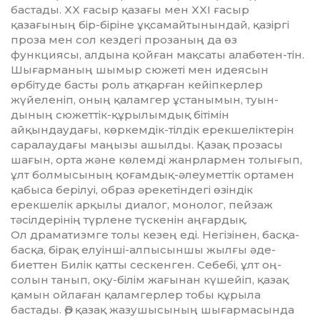
бастады. XX ғасыр қа­зағы мен XXI ғасыр
қазағының бір-біріне ұқсамайтынындай, қа­зіргі
проза мен сол кездегі про­заның да өз
функциясы, алдына қойған мақсаты алабөтен-тін.
Шығарма­ның шымыр сюжеті мен идеясын
өрбітуде басты роль ат­қарған кейіпкерлер
жүйеленіп, оның қаламгер ұстанымын, туын­
дының сюжеттік-құры­лымдық бітімін
айқындаудағы, көркемдік-тілдік ерекшеліктерін
саралаудағы маңызы ашылды. Қазақ прозасы
шағын, орта және көлемді жанрлармен толығып,
ұлт болмысының қоғамдық-әлеуметтік ортамен
қабыса берілуі, образ әрекетіндегі өзіндік
ерекшелік арқылы диалог, монолог, пейзаж
тәсілдерінің түрлене түскенін аңғардық.
Ол драматизмге толы кезең еді. Не­гізінен, басқа-
басқа, бірақ елуін­ші-алпысыншы жылғы әде­
биеттен Билік қатты сескенген. Се­бебі, ұлт оң-
солын танып, оқу-білім жағынан күшейіп, қазақ
қамын ойлаған қаламгерлер тобы құрыла
бастады. Әр қазақ жазу­шысының шығармасында