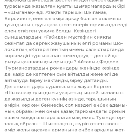
турасында жазыл­ған қуатты шығармалардың бірі
– «Шығанақ» еді. Атақты тарышы Шығанақ
Берсиевтің өнегелі өмірі арқау болған аталмыш
туындының тууы қазақ «сөз өнері» тарихында елді
елең еткізген уақиға болды. Ке­зіндегі
сыншылардың: «Ғабиден Мұстафин сияқты
сезімтал да сергек жазушының әлгі романы Шо­
лоховтың «Көтерілген тыңы­мен» салыстырғанда
көркемдігі тұр­ғы­сынан төмендеу», – деп ой қо­
рытуы қаншалықты орынды? Айталық Фадеев,
Фурмановтардың ро­ман­дары жөнінде кезінде
де, қа­зір де көптеген сын айтылды және әлі де
айтылуда. Біреу мақтайды, біреу дат­тайды.
Дегенмен, дәуір сұраны­сына жауап берген
«Шыға­нақ» туындысы уақыттың ыңғай-ықпа­лын­
да жазылды деген күннің өзін­де, тарышының
өмірін, көркем бей­несін, сол кездегі еңбек адамы­
ның образы мен оның қазақ тари­хын­дағы орнын
ешкім жоққа шы­ғара ала алмақ емес. Туынды ор­­­
та­лық образы – Шығанақтың жү­ріп өткен жолы –
өмір жолы аң­саған арманына еңбек арқылы жет­­