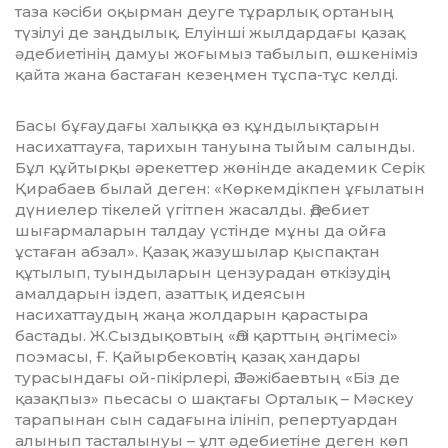
таза кәсіби оқыр­ман деуге тұрар­лық ортаның
түзілуі де заң­дылық. Елуін­ші жылдардағы қазақ
әде­бие­тінің дамуы жоғымыз табылып, өшкеніміз
қайта жана баста­ған кезеңмен тұспа-тұс кел­ді.
Басы бұғаудағы халыққа өз құн­дылықтарын
насихаттауға, тарихын тануына тыйым салынды.
Бұл құйтырқы әрекеттер жөнінде академик Серік
Қирабаев былай деген: «Көркемдікпен ұғылатын
дүниелер тікелей үгітпен жасалды. Әдебиет
шығармаларын талдау үстінде мұны да ойға
ұстаған абзал». Қазақ жазушылар қыспақтан
құтылып, туындыларын цензурадан өткізудің
амалдарын іздеп, азаттық идеясын
насихаттаудың жаңа жолдарын қарастыра
бастады. Ж.Сыздықовтың «Әлі қарттың әңгімесі»
поэмасы, Ғ. Қайыр­беков­тің қазақ хандары
турасындағы ой-пікірлері, Ә.Тәжібаевтың «Біз де
қазақпыз» пьесасы о шақтағы Орталық – Мәскеу
тарапынан сын садағына ілініп, репертуардан
алынып тасталынуы – ұлт әдебие­тіне деген көп