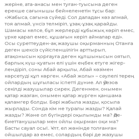
жеріне, ата-анасы мен туған-туысына деген
ерекше сағынышы бейнеленетін тұсы бар:
«Жабыса, сағына сүйеді. Сол даладан көз алмай,
тоя алмай, үнсіз телміріп, ұзақ-ұзақ қарайды.
Шамасы келсе, бұл жерлерді құбыжық көріп емес,
үрке қарап емес, құшағын керіп аймалар еді».
Осы суреттеуден-ақ жазушы оқырманның Отанға
деген шексіз сүйіспеншілігін арттырып,
атақонысын қорғауға деген құл­шынысын оятып,
барлық күш-қуатын елі үшін еңбек етуге жігер­
лендіріп, соны Абай арқылы, Абай кө­зімен
көрсетуді құп көрген. «Абай жолы» – сәулелі терең
ойлар­дың шұғыласы іспетті дүние. Ал Әуезов
секілді жазушылар сирек. Дегенмен, онымен
қатар жазған, онымен қатар жүрген қаншама
қаламгер болды. Бәрі жабыла жазды, қосыла
жырлады. Сонда кім не туралы жазды? Қалай
жазды? Жә­не ол бүгіндері оқылымды ма? Әде­
биеттанушылар мен ойлы оқырман оқи ма?
Басты сауал осы!.. Ұлт, ел жөнінде толғанған
ойшылдар аз емес, солардың бәрі де жазушы