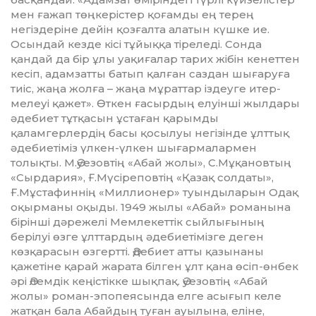
мен ғажап төңкерістер қоғамды ең терең
негіздеріне дейін қозғалта ала­тын күшке ие.
Осындай кезде кісі тұйыққа тіреледі. Сонда
қандай да бір ұлы уақиғалар тарих жібін кенеттен
кесіп, адамзатты батып қал­ған саздан шығаруға
тиіс, жаңа жол­ға – жаңа мұраттар іздеуге итер­
мелеуі қажет». Өткен ғасырдың елуін­ші жылдары
әдебиет тұтқасын ұста­ған қарымды
қаламгерлердің ба­сы қосылуы негізінде ұлттық
әде­биетіміз үлкен-үлкен шығар­малармен
толықты. М.Әуезовтің «Абай жолы», С.Мұқановтың
«Сыр­дария», Ғ.Мүсіреповтің «Қа­зақ солдаты»,
Ғ.Мұстафиннің «Мил­лионер» туындыларын Одақ
оқырманы оқыды. 1949 жылы «Абай» романына
бірінші дәрежелі Мемлекеттік сыйлығының
берілуі өзге ұлттардың әдебиетімізге деген
көзқарасын өзгертті. Әдебиет атты қазынаны
қажетіне қарай жарата білген ұлт қана өсіп-өнбек
әрі Әлем­дік кеңістікке шықпақ. Әуе­зов­тің «Абай
жолы» роман-эпо­пеясында елге асығып келе
жатқан бала Абайдың туған ауылына, еліне,