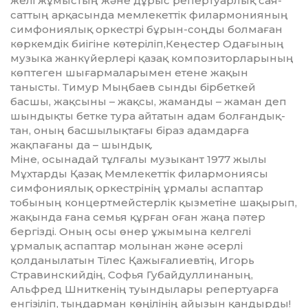
желі жұ­мыстың және дұрыс репертуар­лық сая­
саттың арқасында мемлекеттік филар­монияның
симфониялық оркестрі бұ­рын-соңды болмаған
көркемдік биі­гіне көтеріліп,Кеңестер Одағының
музыка жанкүйерлері қазақ композитор­ла­рының
көптеген шығармаларымен етене жақын
танысты. Тимур Мыңбаев сынды бірбеткей
басшы, жақсыны – жақсы, жаманды – жаман деп
шындық­ты бетке тура айтатын адам болғандық­
тан, оның басшылықтағы біраз адам­дарға
жақпағаны да – шындық.
Міне, осынадай тұлғалы музыкант 1977 жылы
Мұхтарды Қазақ Мемлекеттік филармониясы
симфониялық оркестрі­нің ұрмалы аспаптар
тобының концерт­мейстерлік қызметіне шақырып,
жақын­­да ғана семья құрған оған жаңа пәтер
бергізді. Оның осы өнер ұжымына кел­гелі
ұрмалық аспаптар молынан және әсерлі
қолданылатын Тілес Қажы­ға­лиев­­тің, Игорь
Стравинскийдің, Софья Губайдуллинаның,
Альфред Шниткенің туындылары репертуарға
енгізіліп, тың­дарман көңілінің айызын қандырды!