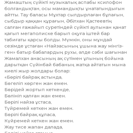
Жамаштың сүйікті музы­калық аспабы ксилофон
бол­ған­дықтан, осы маман­дықты ұна­татындығын
айтты. Тау баласы Мұхтар сылдырлаған бұлағын,
сыб­дыр қаққан құрағын, Әбілхан Қастеевтің
салған ғажайып суретіндей сүйікті аулынан қанат
қағып мегаполис­ке барып оқуға іштей бар
табиғаты қарсы болды. Мүмкін, оны мұндай
сезімде ұс­та­ған «Найзасының ұшына жау мінгіз­
ген» батыр бабалардың рухы, әлде сәби шағынан
Жамалхан анасының ақ сүтімен ұлының бойына
дарытқан Сүйінбай бабаның жатқа айтатын мына
киелі жыр жолдары болар:
«Бөрілі байрақ астында,
Бөгеліп көрген жан емен.
Бөрідей жортып кеткенде,
Бөлініп қалған жан емен.
Бөрілі найза ұстаса,
Түйремей кеткен жан емен.
Бөрілі байрақ құласа,
Күйремей кеткен жан емен.
Жау тисе жапан далада,