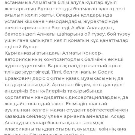
астанамыз Алматыға білім алуға құштар ауыл
жастарының бұрын-соңды болмаған қалың легі
ағылып келіп жатты. Олардың қолдарында
ұстаған кіш­кене чемодандары, жүректерінде
шексіз арман ғана бар еді. Ақбас Алатау­дың
бөктеріндегі Алматы шаһарына ой түзеу, бой түзеу
үшін ғана қалықтап ке­ліп қонатын құс қанаттылар
еді ғой бұлар.
Құрманғазы атындағы Алматы Кон­сер­
ваториясының композиторлық бөлі­мі­нің екінші
курс студентімін. Барлық пәндер жаппай орыс
тілінде жүргізіледі. Тіпті, белгілі ғалым Борис
Ерзакович дә­ріс оқитын қазақ музыкасының да
тағ­дыры осындай. Артынан білдім, тіпті дәстүрлі
әндеріміз бен күйлеріміз та­қы­ры­бында
қорғалатын кандидаттық дис­сертациялардың да
жағдайы осындай екен. Еліміздің шалғай
ауылынан келген маған студент әріптестеріммен
қа­зақша сөйлесу үлкен арманға айналды. Асқар
Алатаудың ұшар басына қарап, әлемдік
классиканы тыңдап отырып, ауылды, өзіңнің ана