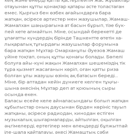
кең жә­не өнерді қатты қас­терлейтін жас жұ­байлар
отауынан құтты қо­нақ­тар қа­та­ры әсте то­лас­­таған
емес. Қыр­ғыз бен өз­бек ағайын­дарға бара
жатқан, әсіресе артистер мен жазу­шы­лар, Жамаш-
Жамалхан шаң­­ы­­ра­­ғына ат басын бұ­рып, тізе бүк­
пей кете алмайтын. Міне, осындай бере­кет­ті де
ұлағат­ты күн­дердің бірінде Ташкентте өтетін ха­
лықаралық тұ­ғыр­дағы жазушылар форумына
бара жатқан Мұхтар Омар­ханұлы Әуезов Жамаш
үйіне тоқ­тап, оның құтты қо­нағы болады. Бө­пелі
болуға айы-күні жақын Жамалхан шешеміздің тік
тұра қызмет жа­са­ғанын көріп, оған қатты риза
бол­ған ұлы жазушы өзінің ақ батасын береді…
Міне, бір аптадан кейін дүниеге келген тұңғы­
шына әкесінің Мұхтар деп ат қоюының сыры
осында екен.
Баласы есейе келе айналасындағы болып жатқан
құбылыстар оның даусынан бірден көрініс тауып
жатқаны, әсі­ресе радиодан, кинодан естіген
музыка­лық шығармаларды, айтылған, оқылған
әңгімелерді, ертегілер мен өлеңдерді бұл­жыт­пай
іле-шала қайталауы, әкесі Жа­маштың сәби