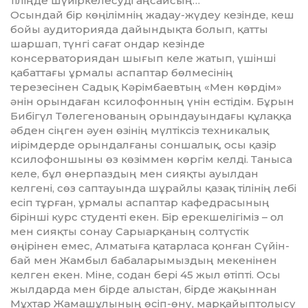
тіліңде шүйір­ке­лесуді аңсайсың…
Осындай бір көңілімнің жадау-жүдеу кезінде, кеш
бойы аудиторияда дайын­дық­та болып, қатты
шаршап, түнгі сағат ондар кезінде
консерваториядан шығып келе жатып, үшінші
қабаттағы ұрмалы аспаптар бөлмесінің
терезесінен Садық Кәрімбаевтың «Мен көрдім»
әнін орын­даған ксилофонның үнін естідім. Бұрын
Бибігүл Төлегенованың орындауындағы құлаққа
әбден сіңген әуен өзінің мүлтік­сіз техникалық
иірімдерде орындалғаны соншалық, осы қазір
ксилофоншыны өз көзіммен көргім келді. Таныса
келе, бұл өнерпаздың мен сияқты ауылдан
келгені, сөз саптауында шұрайлы қазақ тілінің лебі
есіп тұрған, ұрмалы аспаптар кафедрасының
бірінші курс студенті екен. Бір ерекшелігіміз – ол
мен сияқты сонау Сарыарқаның солтүстік
өңірінен емес, Алматыға қатарласа қонған Сүйін­
бай мен Жамбыл бабаларымыздың ме­кенінен
келген екен. Міне, содан бері 45 жыл өтіпті. Осы
жылдарда мен бірде алыстан, бірде жақыннан
Мұхтар Жамашұлының өсіп-өну, марқайып­толысу