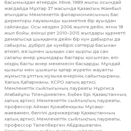
басымыздан өткердік. Міне, 1989 жылы осындай
жағдайда Мұхтар 37 жасында Қазақтың Жамбыл
атындағы Мемлекеттік фи­лар­мониясының Бас
директоры лауазымды қызметіне бір ауыздан
сайланды. Осы кезден 2006 жылға дейін, яғни 18
жыл бойы, екінші рет 2010–2015 жылдары құрметті
демалысқа шыққанға дейін бір күн дабырлы да
сабырлы, дүбірлі де күмбірлі сәттерді басынан
өткізіп, өзі ішінен шыққан сан қырлы да сан
салалы өнер ұжымдары бастары қосылған, елі­
міздің басты өнер мекемесін басқар­ды. Мұндай
қызығы мен шыжығы қатар жүретін жауапты
жұмыста ұлттық музыка өнерінің сайыпқыраны,
Халық Қаһарманы, КСРО халық артисі,
Мемлекеттік сыйлығының лауреаты Нұрғиса
Атабайұлы Тілендиевпен, Ең­бек Ері, Қазақстанның
халық артисі, Мемлекеттік сыйлықтың лауреаты,
про­фессор Айман Қожабекқызы Мұса­қо­­
жаевамен, белгілі дирижерлар Қазақ­с­тан­ның
халық артисі, Мемлекеттік сыйлық­тың лауреаты,
профессор Төлеп­берген Абдрашевпен,