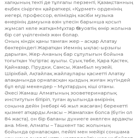
халқының текті де тұл­ға­лы ­пер­зенті, Қазақстанның
еңбек сіңірген қайраткері, «Құрмет» орденінің
иегері, профессор, еліміздің кәсіби музыка
өнерінің дамуына өзін үлесін барынша қосып
жұмсап келе жатқанМұхтар Өтеуов­тің өмір жолына
бір сәт үңіл­геніміз жөн болар.
Оның кіндік қаны тамған жер – ас­қар Алатау
бөктеріндегі Жаратқан Ием­нің ықлас-ырзығы
дарыған, Жер-Ана­ның бар сұлулығын бойына
тоғытқан Үңгір­тас ауылы. Суық төбе, Қара Қастек,
Қай­назар, Прудки, Самсы, Жамбыл музейі,
Шірікбай, Ақтайлақ жайлау­лары қасиетті Алатау
алақанында орна­лас­қан қыздың жиған жүгіндей
бұл елді мекендер – Мұхтар­дың кіші отаны.
Әкесі Жамаш Ал­матының зоове­тери­­нарлық
институтын біті­ріп, туған ауылында өмірінің
соңына дейін (небәрі 46 жыл жа­саған) берекетті
қыз­мет атқарды.Анасы – Жамалхан болса (бүгін ол
84 жаста), он бір баланы дүниеге әкелген ардақты
ана. Міне, Алматы – Ташкент тас жолының
бойында орналасқан, пейілі мен мейірі соншама