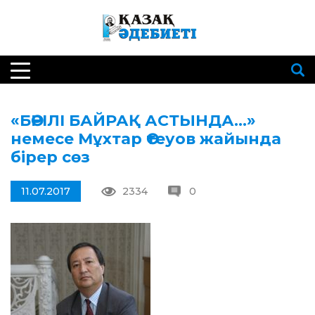
«БӨРІЛІ БАЙРАҚ АСТЫНДА…»
немесе Мұхтар Өтеуов жайында
бірер сөз
11.07.2017
2334
0