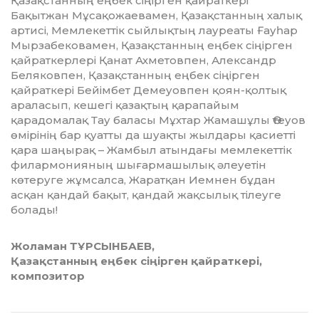
Қазақстан­ның еңбек сіңірген қайраткері
Бақытжан Мұсақожаевамен, Қазақстанның халық
артисі, Мемлекеттік сыйлықтың лауреаты Ғауһар
Мырзабековамен, Қазақстанның еңбек сіңірген
қайрат­керлері Қанат Ахметовпен, Александр
Беляковпен, Қазақстанның еңбек сіңір­ген
қайраткері Бейімбет Демеуов­пен ­қоян-қолтық
араласып, кешегі қазақтың қарапайым
қарадомалақ Тау баласы Мұхтар Жамашұлы Өтеуов
өмірінің бар қуатты да шуақты жылдары қасиетті
қара шаңырақ – Жамбыл атындағы мем­ле­кет­тік
филармонияның шығар­ма­шылық әлеуетін
көтеруге жұмсалса, Жаратқан Иемнен бұдан
асқан қандай бақыт, қандай жақсылық тілеуге
болады!
Жоламан ТҰРСЫНБАЕВ,
Қазақстанның еңбек сіңірген қайраткері,
композитор