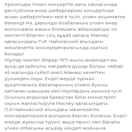
Кремльдің Үлкен концерттік залы сахнасында
республика өнер шеберлерінің концертінде
асқан шеберлігімен көзге түсіп, үлкен қошеметке
бөленді! Иә, дарынды бозбаланың үлкен өнер
жолын­дағы жақын болашағы айқындалды: ол
мектепті бітірген соң, құдай қаласа, Мәскеу
қаласындағы П.И. Чайковский атындағы
мемлекеттік консерваториясында оқитын
болады!
Мұхтар мектеп бітірер 1971 жылы өміріндегі ең
ауыр да қайғылы жағдайға душар болды: небәрі
45 жасында сүйікті әкесі Жамаш кенеттен
дүниеден озды. Ендігі жерде тұрмыс
ауыртпалығы бала­ла­рының үлкені, буыны
қатпаған шаңы­рақ иесі Мұхтардың иығына түсті.
Осы­ның алдында Қазақстан Білім ми­­­нис­­тр­­лігі
оқуын жалғастыруға Мәс­кеу қаласындағы
П.И.Чайковский атындағы мемле­кет­­тік
консерваторияға жолдама берген болатын. Ендігі
жерде жұмысқа тұрып, ақша тауып, көп балалы
үлкен отбасыны асырау міндеті мойнына