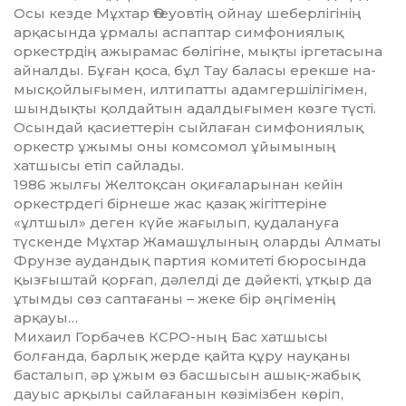
Осы кезде Мұхтар Өтеуовтің ойнау ше­берлігінің
арқасында ұрмалы аспаптар симфониялық
оркестрдің ажырамас бөлігіне, мықты іргетасына
айналды. Бұған қоса, бұл Тау баласы ерекше на­
мыс­қойлығымен, илтипатты адам­гер­шілігімен,
шындықты қол­дайтын адалдығымен көзге түсті.
Осындай қа­сиет­терін сыйлаған симфониялық
оркестр ұжымы оны комсомол ұйы­мының
хатшысы етіп сайлады.
1986 жылғы Желтоқсан оқиғала­рынан кейін
оркестрдегі бірнеше жас қазақ жігіттеріне
«ұлтшыл» деген күйе жағы­лып, қудалануға
түскенде Мұхтар Жа­маш­ұлының оларды Алматы
Фрунзе аудан­дық партия комитеті бюросында
қызғыштай қорғап, дәлелді де дәйекті, ұтқыр да
ұтымды сөз саптағаны – жеке бір әңгіменің
арқауы…
Михаил Горбачев КСРО-ның Бас хатшысы
болғанда, барлық жерде қайта құру науқаны
басталып, әр ұжым өз басшысын ашық-жабық
дауыс арқылы сайлағанын көзімізбен көріп,