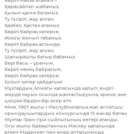
Бөрілі найза атамыз –
Қарасайлап шабамыз,
Қызыл қанға батамыз.
Ту түсіріп, жау алған,
Қазбек, Қастек атамыз.
Бөрілі байрақ көтерсе,
Жоқты жонып табамыз.
Бөрілі байрақ астында,
Ту түсіріп, жау алған,
Шапырашты батыр бабамыз.
Бөрі басы – ұраным,
Бөрілі менің байрағым,
Бөрілі байрақ көтерсе,
Қозып кетер қайдағым!
Мұхтардың Алматы қаласында қа­лып, ендігі
жерде оқуын осында жалғас­ты­руына, әрине, әке
шешімі бірден-бір әсер етті.
Міне, 1967 жылы І-Республикалық жас аспапшы
орындаушылардың конкурсында 15 жасар балаң
Мұхтар Гран-при сыйлығының иегері атанды.
Осы жылы Қазақстанның Мәскеу қаласында
өткен Мәдениет пен өнер апталығында