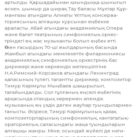
артылды. Қаршада­йы­нан қиын­дық­қа шынығып
өскен, шымыр да ширақ Тау баласы Мұхтар Құр­
ман­ғазы атындағы Алматы Ұлттық консер­ва­
ториясының алғашқы курсынан еңбекке
араласты. Абай атындағы академиялық Опера
және балет теат­ры­ның симфония­лық оркес­
тріндегі ең жас музыканты болып еңбек етті.
Өткен ғасырдың 70-ші жылдарының басында
Жамбыл атындағы мемлекеттік фи­лар­мониясы
академиялық сим­фония­лық оркестрінің бас
дирижері және көркемдік жетекшілігіне
Н.А.Римский-Корсаков атындағы Ленинград
қаласы­ның түлегі, талантты дирижер, композитор
Тимур Кәрімұлы Мыңбаев ша­­қырылып,
тағайындалды. Сол тұлға­ның еңселі еңбегінің
арқасын­да отандық көрермен әлемдік
музыканың ең үздік де­ген жауһар туындылармен
танысты. Әсіресе, Тимур Кәрімұлының қазақ
композиторларының симфо­ния­лық, кантаталық-
ораториялық саласын­дағы жаңа туындыларын
алғашқы жанры. Міне, осындай жүйелі де нәти­