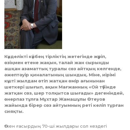
Күнделікті күйбең тірліктің жетегінде жүріп,
өзіңмен етене жақын, талай жан сырыңды
ашқан азаматтық туралы сөз айтқың келгенде,
әжептәуір қиналатының шындық. Міне, иірімі
күшті жылдам өтіп жатқан өмір ағынынан
шеткері шығып, ақын Мағжанның «Ой түбінде
жатқан сөз, шер толқытса шығады» дегеніндей,
өнерпаз тұлға Мұхтар Жамашұлы Өтеуов
жайында бірер сөз айтуымның реті келіп тұрған
сияқты.
Өткен ғасырдың 70-ші жылдары сол кездегі