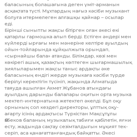
баласының болаша­ғына деген үміт-арманын
асқақтата түсті. Мұх­тардың нағыз кәсіби музыкант
болу­ға итермелеген алғашқы қайнар – осылар
еді.
Бірінші сыныпты жақсы бітірген оған әкесі екі
қатарлы гармошка алып берді. Естіген әндері мен
күйлерді ырғағы мен мәнеріне келтіре ауылдың
ойын-тойларында құйқылжыта орындап,
«сырнайшы бала» атанды. Білімдар, көзі мен
көкірегі ашық, қазақтың көптеген шығармашылық
зиялыларымен жақсы таныс ардақты әке
баласының ендігі жерде музыкаға кәсіби түрде
берілуі керектігін түсініп, жақында Ал­матыда
таяуда ашылған Ахмет Жұбанов атын­дағы
ауылдың дарынды балалары оқи­тын орта музыка
мектеп-интернатына же­тектеп әкелді. Бұл оқу
орнының сол кездегі директоры, ұлттық оқу-
ағарту ісінің ардақтысы Түркістан Мақсұтұлы
Өзбеков баланың му­зы­калық табиғи қа­білетін, яғни
есту, жадында сақтау сезім­талдығын мұқият тек­
серіп, аса қа­на­­ғат­тан­ғандық бай­қатты. Әкесі