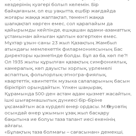
кездерінің куәгері болып келе­мін. Бір
байқағаным, ол еш уақытта, еш­бір жағдайда
жоғары жаққа жалтақ­тап, төменгі жаққа
шалқақтап көрген ем­ес, сол қарапайым да
қайырымды кейпінде, ешқашан адами-азаматтық
ұстамынан айныған қалпын өзгерткен емес.
Мұхтар ұзын-саны 23 жыл Қазақтың Жамбыл
атындағы мемлекеттік филар­мо­ния­сының Бас
директоры қызметінде болды. Бұл аз ба, көп пе?!
Ол 1935 жылы құрылған қазақтың симфониялық,
камералық, көп дауысты хорлық, үрле­мелі
аспаптық, фольлорлық-этногра-фия­лық,
квартеттік, квинтеттік музыка салаларының басын
біріктіріп орындайтын. Үлкен шаңырақ.
Құрамында 500-ден астам адам қызмет жасайтын,
ішкі шығармашылық дүниесі бір-біріне
ұқсамайтын аса күрделі өнер ордасы. М.Өтеуовтің
осындай өнер ұжымын ұзақ жыл басқару
бақытына ие болуы таза талант иесі екенінің
айғағы.
«Бұлақтың таза болмағы – сағасынан» демекші,