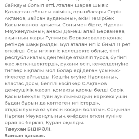
байқауы болып өтті. Аталған шараға Шығыс
Қазақстан облысы әкімінің орынбасары Серік
Ақтанов, Зайсан ауданының әкімі Темірбек
Қасымжанов қатысты. Сонымен бірге, Нұрлан
Мәукенұлының анасы Дәмеш апай Берғазиева,
ақынның жары Гүлмира Берғазиевалар қонақ
ретінде шақырылды. Бұл аталған игі іс биыл 11 рет
өткізілді. Осы игілікті іс келешекте облыс, тіпті
республикалық деңгейде өткізіліп тұрса, бүгінгі
жас жеткіншектердің рухани өсіп, кемелденуіне
тигізер ықпалы мол болар еді деген ұсыныс-
тілектер айтылды. Кештің өтуіне Нұрланның
кластас досы, белгілі кәсіпкер С.Ақтанов
демеушілік жасап, қомақты қаржы бөлді. Серік
Қасымбекұлы туған ауылымыздың көркеюі үшін
бұдан бұрын да көптеген игі істердің
атқарылуына өз үлесін қосқан болатын. Соңынан
Нұрлан Мәукенұлының өмірден өткен күніне
орай ас беріліп, Құран оқылды.
Төлеухан БІДІРӘЛІ.
Зайсан қаласы.