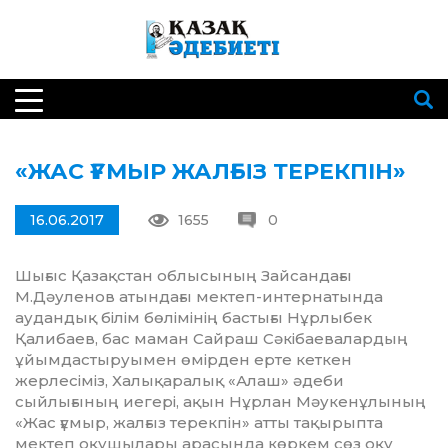
«ЖАС ҒҰМЫР ЖАЛҒЫЗ ТЕРЕКПІН»
16.06.2017
1655
0
Шығыс Қазақстан облысының Зайсандағы
М.Дәуленов атындағы мектеп-интернатында
аудандық білім бөлімінің бастығы Нұрлыбек
Қалибаев, бас маман Сайраш Сәкібаевалардың
ұйымдастыруымен өмірден ерте кеткен
жерлесіміз, Халықаралық «Алаш» әдеби
сыйлығының иегері, ақын Нұрлан Мәукенұлының
«Жас ғұмыр, жалғыз терекпін» атты тақырыпта
мектеп оқушылары арасында көркем сөз оқу