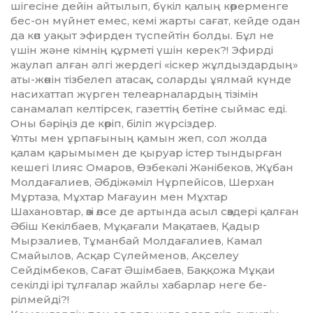
шігесіне дейін айтылып, бүкіл қалың көрерменге
бес-он мүйнет емес, кемі жарты са­ғат, кейде одан
да көп уақыт эфир­ден түспейтін болды. Бұл не
үшін және кімнің құрметі үшін ке­рек?! Эфирді
жаулап алған әлгі жер­дегі «іскер жұлдыздардың»
аты-жөнін тізбелеп атасақ, соларды ұялмай күнде
насихаттап жүр­ген телеарналардың тізімін
санама­лап келтірсек, газеттің бетіне сый­мас еді.
Оны бәріңіз де көріп, бі­ліп жүрсіздер.
Ұлты мен ұрпағының қамын жеп, сол жолда
қалам қарымымен де қыруар істер тындырған
кешегі Ілияс Омаров, Өзбекәлі Жәнібеков, Жұбан
Молдағалиев, Әбдіжәміл Нұр­пейісов, Шерхан
Мұртаза, Мұх­тар Мағауин мен Мұхтар
Шахановтар, өзі өлсе де артында асыл сөздері қалған
Әбіш Кекілбаев, Мұ­қағали Мақатаев, Қадыр
Мырзалиев, Тұманбай Молдағалиев, Ка­мал
Смайылов, Асқар Сүлей­ме­нов, Ақселеу
Сейдімбеков, Сағат Әшімбаев, Баққожа Мұқаи
секілді ірі тұлғалар жайлы хабарлар неге бе­
рілмейді?!