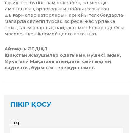
тарих пен бүгінгі заман келбеті, тіл мен діл,
имандылық, ар тазалы­ғы жайлы жазылған
шығармалар ав­торларын арнайы телебағдар­ла­
ма­ларда сөйлетіп тұрсақ, әсіресе, жас ұрпаққа
оның тәлім аларлық пайдасы мол болар еді. Осы
мәселені ке­шіктірмей қолға алған жөн.
Айтақын ӘБДІҚАЛ,
Қазақстан Жазушылар одағының мүшесі, ақын,
Мұқағали Мақатаев атындағы сыйлықтың
лауреаты, бұрынғы тележурналист.
ПІКІР ҚОСУ
Пікір