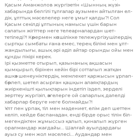
Қасым Аманжолов жүр­гізе­тін «Шынның жүзі»
хабарында белгілі тұлғалар аузымен айтылған ел­
дік, ұлттық мәселелер неге ұмыт қал­ды?! Сол
Қасым се­кілді ұлты­ның намысы үшін барын
салатын жігіттер неге телеарналардан шет­
тетіледі?! Көрермен көп­шілікке те­лежүргізушілердің
сыртқы сымбаты ғана емес, терең білімі мен ұлт­
жандылығы, ашық әрі әділ ай­тар орынды ойы мен
құнды пікірі керек.
Ірі қызметте отырып, қазы­на­ның ақшасын
қымқырып, бірінен кейін бірі сотталып жатқан
ашкөз шенеуніктердің, мемлекет қаржы­сын ұрлап-
бөрлеп, шетел асырған қашқын алаяқтардың
жиіркенішті қылықтарын індетіп іздеп, зерделі
зерт­теу жүргізіп, өзгелерге ой са­лар­лық дәлелді
хабарлар беруге не­ге болмайды?!
Ұлт пен ұрпақ, тіл мен мәдениет, елім деп шеттен
келіп, кейде бас­пана­дан, енді бірде орыс тілін біл­
ме­гендіктен жұмыссыз қалып, қи­налып жүрген
оралмандар жағ­дайы… Шалғай ауылдардағы
ауыз су мен жол мәселесі… Аудандар мен