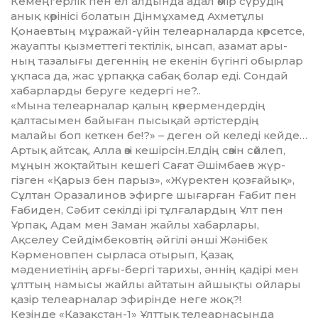
Кемеңгерлік пен ел алдында адал өмір сүрудің
анық көрінісі бо­латын Дінмұхамед Ахметұлы
Қонаевтың мұражай-үйін телеар­наларда көрсетсе,
жауапты қыз­мет­тегі тектілік, ынсап, азамат ары­
ның тазалығы дегеннің не еке­нін бүгінгі обырлар
ұқпаса да, жас ұрпаққа сабақ болар еді. Сондай
хабарларды беруге кедергі не?..
«Мына телеарналар қалың кө­рермендердің
қалтасымен байыған пысықай әртістердің
малайы боп кеткен бе!?» – деген ой келеді кейде…
Артық айтсақ, Алла өзі кешір­сін.Елдің сөзін сөйлеп,
мұңын жоқ­тай­тын кешегі Сағат Әшімбаев жүр­
гізген «Қарыз бен парыз», «Жү­рек­тен қозғайық»,
Сұлтан Ора­залинов эфирге шығарған Ғабит пен
Ға­биден, Сәбит секілді ірі тұлға­лар­дың Ұлт пен
Ұрпақ, Адам мен Заман жайлы хабарлары,
Ақселеу Сейдімбековтің әйгілі әнші Жә­нібек
Кәрменовпен сырласа отырып, Қазақ
мәдениетінің арғы-бер­гі тарихы, әннің қадірі мен
ұлт­тың намысы жайлы айтатын ай­шықты ойлары
қазір телеарналар эфирінде неге жоқ?!
Кезінде «Қа­зақстан-1» Ұлттық телеар­на­сын­­да