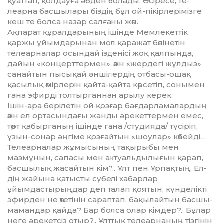
қуаттап, қол­дауға әбден болады. Әсіресе, те­
леарна басшылары біздің бұл ой-пікірлерімізге
кеш те болса назар сал­ғаны жөн.
Ақпарат құралдарының ішінде Мемлекеттік
қаржы ұйымдарынан мол қаражат бөлінетін
телеарналар осын­дай ізденісі жоқ қалпында,
дайын «концерттермен», өзін «жер­дегі жұлдыз»
санайтын пысықай әншілердің отбасы-ошақ
қасылық өмірлерін қайта-қайта көрсетіп, сонымен
ғана эфирді толтырғаннан арылу керек.
Ішін-ара берілетін ой қозғар бағ­дарламалардың
өзін ел орта­сын­дағы жанды әрекеттермен емес,
төрт қабырғаның ішінде ғана /студияда/ түсіріп,
ұзын-сонар әң­гіме қозғайтын «шоулар» көбейді…
Те­леарналар жұмысының тақы­ры­бы мен
мазмұнын, сапасы мен актуальдылығын қарап,
басшылық жасайтын кім?.. Ұлт пен Ұрпақтың, Ел­
дің жайына қатысты сүбелі ха­бар­лар
ұйымдастырыңдар деп та­лап қоятын, күнделікті
эфирден не өтетінін сараптап, бақылайтын басшы-
мамандар қайда? Бар болса олар кімдер?.. Бұлар
неге әрекетсіз отыр?.. Ұлттық телеарнаның тізгі­нін