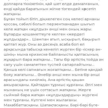
долларға тік­кі­зе­тінін, қай шет елде демалғанын,
ен­ді қайда баратынын жіпке тіз­гендей көрсетіп
жатқаны.
Бұған тойып бітіп, діңкелеген соң келесі арнаны
қоссаң, сәбилі бо­лып перзентханадан шығып
келе жатқан «жұлдыз» әнші мен оның жары.
Бұларды қошаметтеуге кел­ген «жердегі
жұлдыздар»… Шам­пан атып, ысқырып, бақы­рып
қаптап жүр. Оны аз де­сеңіз, асаба боп ел
арқасында та­быс­қа кенеліп жүрген бір «іскер ән­
шінің» мына кризиске байланыс­ты қалтасының
жұқарып бара жат­қаны… Тағы бір әртістің тойда ән
салу үшін самалеттен түспей сапар­лайтыны…
Қанша келі сал­мағын жо­ғалтқаны… Бетіне қандай
бояу жа­ғатыны… Әнебір әнші мен мы­на ­бір әнші
арасындағы кикілжің. Ана әртістің қашан
ажырасқаны. Қайтадан тұрмыс құрғаны. Әлгі мен
мынаның не үшін соттасып жат­қаны. Жерге
сыймай бара жат­қан «жұлдыздардың» жүргені
мен тұрғаны. Күлгені мен жылағаны.
Махаббаттасқаны. Шатақ­тас­қа­ны. Бәрі-бәрі бүге-