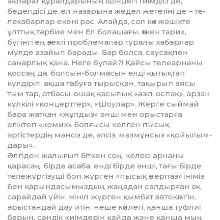
ақпарат құралдарының ішін­дегі тиімдісі де,
беделдісі де, ел на­зарына жедел жететіні де – те­
ле­хабарлар екені рас. Алайда, сол көк жәшікте
ұлттық тәрбие мен Ел бола­шағы, өткен тарих,
бүгінгі ең өзекті проблемалар туралы хабарлар
мүлде азайып барады. Бар бол­са, саусақпен
санарлық қана. Не­ге бұлай?! Қайсы телеарнаны
қос­саң да, болсын-болмасын елді қы­тықтап
күлдіріп, ақша табуға ты­рысқан, тақырып аясы
тым тар, от­басы-ошақ қасылық «әзіл-ос­пақ», арзан
күлкілі «концерттер», «Шоулар». Жерге сыймай
бара жатқан «жұлдыз» әнші мен орыс­тарға
еліктеп «комик» болғысы келген пысық
әртістердің мәнсіз де, әлсіз, мазмұнсыз «қойылым­-
­да­ры».
Әлгіден жалығып біткен соң, ке­лесі арнаны
қарасаң, бірде асаба, енді бірде әнші, тағы бірде
теле­жүргізуші боп жүрген «пысық өнерпаз» ініміз
бен қарын­дасы­мыз­дың жаңадан салдырған ақ
са­райдай үйін, мініп жүрген қым­бат автокөлігін,
арыстандай дәу итін, неше көйлегі, қанша туфлиі
ба­рын, сәндік киімдерін қайда жә­не қанша мың