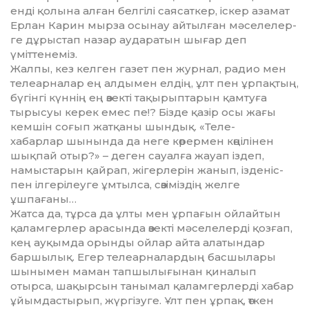
енді қолына алған белгілі саясаткер, іскер азамат
Ерлан Карин мыр­за осынау айтылған мәселелер­
ге дұрыстап назар аударатын шығар деп
үміттенеміз.
Жалпы, кез келген газет пен жур­нал, радио мен
телеарналар ең ал­дымен елдің, ұлт пен ұрпақтың,
бү­гінгі күннің ең өзекті тақырып­та­рын қамтуға
тырысуы керек емес пе!? Бізде қазір осы жағы
кемшін соғып жатқаны шындық. «Теле­-
ха­барлар шынында да неге кө­рермен көңілінен
шықпай отыр?» – деген сауалға жауап іздеп,
намыстарын қайрап, жігерлерін жанып, ізденіс­
пен ілгерілеуге ұмтылса, сөзіміздің жел­ге
ұшпағаны…
Жатса да, тұрса да ұлты мен ұр­пағын ойлайтын
қаламгерлер ара­сында өзекті мәселелерді қозғап,
кең ауқымда орынды ойлар айта ала­тындар
баршылық. Егер те­леар­налардың басшылары
шынымен маман тапшылығынан қи­на­лып
отырса, шақырсын танымал қа­ламгерлерді хабар
ұйымдас­ты­рып, жүргізуге. Ұлт пен ұрпақ, өт­кен