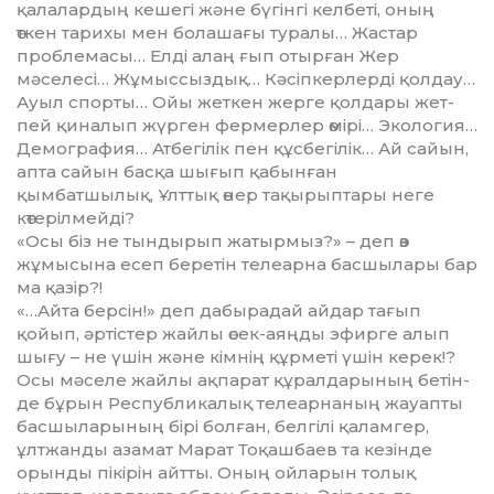
қалалардың кешегі және бүгінгі кел­беті, оның
өткен тарихы мен бо­лашағы туралы… Жастар
пробле­масы… Елді алаң ғып отырған Жер
мәселесі… Жұмыссыздық… Кәсіп­керлерді қолдау…
Ауыл спорты… Ойы жеткен жерге қолдары жет­
пей қиналып жүрген фермерлер өмірі… Экология…
Демография… Атбе­гілік пен құсбегілік… Ай сайын,
апта сайын басқа шығып қабынған
қымбатшылық, Ұлттық өнер тақырыптары неге
көтеріл­мейді?
«Осы біз не тындырып жатырмыз?» – деп өз
жұмысына есеп бе­ре­тін телеарна басшылары бар
ма қазір?!
«…Айта берсін!» деп дабырадай айдар тағып
қойып, әртістер жайлы өсек-аяңды эфирге алып
шығу – не үшін және кімнің құр­меті үшін керек!?
Осы мәселе жай­лы ақпарат құралдарының бе­тін­
де бұрын Республикалық те­ле­арна­ның жауапты
басшылары­ның бірі болған, белгілі қаламгер,
ұлтжанды азамат Марат Тоқашбаев та кезінде
орынды пікірін айтты. Оның ойларын толық