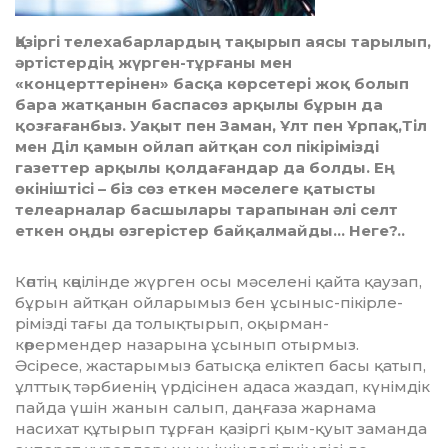
Қазіргі телехабарлардың тақырып аясы тарылып,
әртістердің жүрген-тұрғаны мен
«концерттерінен» басқа көрсетері жоқ болып
бара жатқанын баспасөз арқылы бұрын да
қозғағанбыз. Уақыт пен Заман, Ұлт пен Ұрпақ,Тіл
мен Діл қамын ойлап айтқан сол пікірімізді
газеттер арқылы қолдағандар да болды. Ең
өкініштісі – біз сөз еткен мәселеге қатысты
телеарналар басшылары тарапынан әлі селт
еткен оңды өзгерістер байқалмайды… Неге?..
Көптің көңілінде жүрген осы мә­селені қайта қаузап,
бұрын айт­қан ойларымыз бен ұсыныс-пі­кір­ле­
рімізді тағы да толық­ты­рып, оқыр­ман-
көрермендер назарына ұсы­нып отырмыз.
Әсіресе, жастарымыз батысқа елік­теп басы қатып,
ұлттық тәр­бие­нің үрдісінен адаса жаздап, кү­німдік
пайда үшін жанын салып, даңғаза жарнама
насихат құ­тырып тұрған қазіргі қым-қуыт за­манда