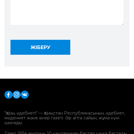
"Қазақ әдебиеті" — Қазақстан Республикасының әдебиет,
мәдениет және өнер газеті. Әр апта сайын, жұма күні
шығады.
Газет 1934 жылдың 10 қаңтарынан бастап шыға бастады.