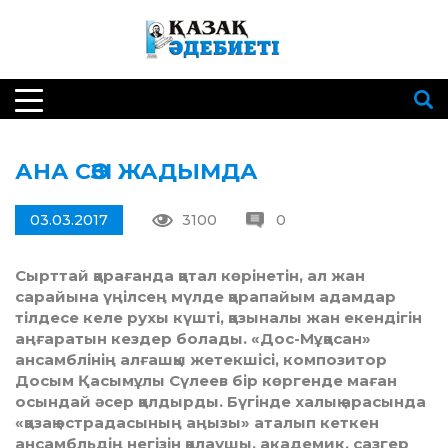
АНА СӨЗІ ЖАДЫМДА
03.03.2017
3100
0
Сырттай қарағанда қатал көрінетін, ал жан
сарайына үңілсең мүлде қарапайым адамдар
тілдесе келе рухы күшті, қазыналы жан екендігін
аңғаратын кездер болады. «Дос-Мұқасан»
ансамблінің алғашқы жетекшісі, композитор
Досым Қасымұлы Сүлеев бір көргенде маған
осындай әсер қалдырды. Бүгінде халық арасында
«қазақ эстрадасының аңызы» аталып кеткен
ансамбльдің негізін қалаушы, академик, сазгер