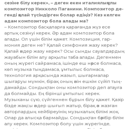
сезіне білу керек», – де­ген екен италиялық ұлы
композитор Никколо Паганини. Композитор де­
генді қалай түсіндірген болар едіңіз? Кез келген
адам композитор бо­ла алады ма?
– Композитор басқаларға қа­ра­ғанда жүз есе
артық сезінуі керек. Әр адам композитор бола
ала­ды. Ол үшін білім қажет. Компо­зиция, гар­
мония деген не? Қалай симфония жазу керек?
Қалай әндер жазу ке­рек? Осы сынды са­уалдардың
жауа­бын білім алу ар­қылы таба алады. Дегенмен
оның жүрегі сайрамаса, ішінде еш нәрсе болмаса,
көп музыка тыңдамаса, ұмтылыс болмаса,
технология арқасында жазып, шығармалар
шығаруы мүмкін, бірақ оның әнін ешкім сүйіп тың­
дамайды. Сон­дықтан оны композитор деп атауға
да болмайды. Ең бірінші ұмтылыс керек.
Музыканы сүю, сүйгеннен бұрын білу қажет. Қазір
бізде жақсы әндер шығып жатыр, бірақ ән жаз­ған
авторлардың кейбіреуінің му­зыкалық білімі жоқ.
Олар да алысқа бармайды. Сондықтан бәрібір білім
алу керек. Композитор болу үшін жү­ре­гінде,