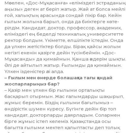
Мәселен, «Дос-Мұқасанға» «елі­міздегі эстраданың
аңызы» деген ат беріп жатыр. Жай ат болса мейлі
ғой, халықтың арасында сондай пікір бар. Кейін
ғы­лым жолына барып, онда да биік­терге көте­
рілдім. Кандидат, доктор, профессор, академик,
еліміздегі ең беделді техникалық университетте
ректор болдым. Үкіметте, елшілікте істедім. Онда
да үлкен жетістіктер болды. Бірақ қайсы жолым
негізгі екенін қазірге дейін түсінбеймін. «Дос-
Мұқасанды» да қимаймын. Қан­ша әндерім шықты.
Әлі де ай­ты­­лып жатыр. Ғылымды да қи­май­­мын.
Үлкен ізденістер әлі ал­да.
– Ғылым мен өнерде болашақта тағы қандай
жоспарларыңыз бар?
– Қазір мен үлкен бір ғылыми орталықты
басқарып отырмын. Жас ғалымдарды шақырып,
жұмыс беремін. Біздің ғылыми бағытымыз –
өндірістік шумен күресу. Бүгінге дейін бір топ
кандидат, докторларды даярладым. Солармен
бірге жұмыс істеп келеміз. Қазақстанда осы
бағытта ғылыми мектеп қа­лып­тасты деп толық