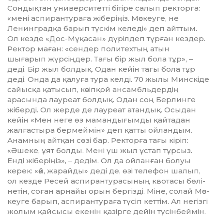
Сон­дықтан университетті бітіре салып ректорға:
«мені аспиранту­раға жіберіңіз. Мәскеуге, не
Ленин­градқа барып түскім келеді» деп айттым.
Ол кезде «Дос-Мұқасан» дүрілдеп тұрған кездер.
Ректор маған: «сендер политехтың атын
шығарып жүрсіңдер. Тағы бір жыл бола тұр», –
деді. Бір жыл болдық. Одан кейін тағы бола тұр
деді. Онда да қалуға ту­ра келді. 70 жылы Минскіде
сайыс­қа қатысып, кәсіп­қой ан­самбльдердің
арасында лауреат болдық. Одан соң Берлинге
жіберді. Ол жерде де лауреат атандық. Осыдан
кейін «Мен неге өз маман­ды­ғымды қайтадан
жал­ғастыра бер­мей­мін» деп қатты ойландым.
Анам­ның айтқан сөзі бар. Рек­торға тағы кіріп:
«Әшеке, ұят болды. Мені үш жыл ұстап тұрсыз.
Енді жіберіңіз», – дедім. Ол да ойланған болуы
керек: «әй, жарайды» деді де, өзі телефон шалып,
ол кезде Ресей ас­пирантурасының квотасы бө­лі­
не­тін, соған арнайы орын бергізді. Мі­не, солай Мәс­
кеуге барып, аспи­ран­тураға түсіп кеттім. Ал негізгі
жо­лым қайсысы екенін қазірге дейін түсінбеймін.