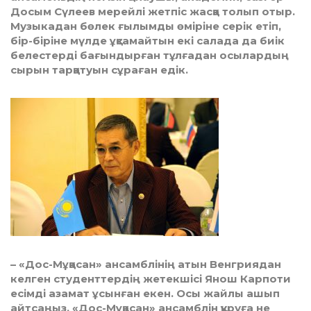
Досым Сүлеев мерейлі жетпіс жасқа толып отыр.
Музыкадан бөлек ғылымды өміріне серік етіп,
бір-біріне мүлде ұқсамайтын екі салада да биік
белестерді бағындырған тұлғадан осылардың
сырын тарқатуын сұраған едік.
– «Дос-Мұқасан» ансамблінің атын Венгриядан
келген сту­дент­тер­дің жетекшісі Янош Карпоти
есім­­ді азамат ұсынған екен. Осы жай­­лы ашып
айтсаңыз. «Дос-Мұ­қа­сан» ансамблін құруға не