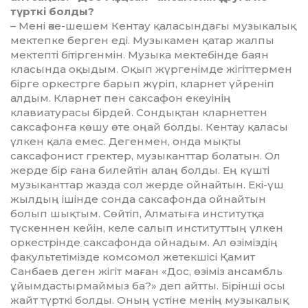
түрткі бол­­ды?
– Мені әке-шешем Кентау қа­ла­­­сындағы музыкалық
мектепке бер­ген еді. Музыкамен қатар жалпы
мек­теп­ті бітіргенмін. Музыка мек­те­бін­­де баян
класында оқыдым. Оқып жүргенімде жігіттермен
бір­ге оркестрге барып жүріп, кларнет үй­реніп
алдым. Кларнет пен сакса­фон екеуінің
клавиатурасы бірдей. Сон­дықтан кларнеттен
саксафонға көшу өте оңай болды. Кентау қала­сы
үлкен қала емес. Дегенмен, онда мықты
саксафонист гректер, музыканттар болатын. Ол
жерде бір ға­на билейтін алаң болды. Ең күш­ті
музыканттар жазда сол жерде ойнайтын. Екі-үш
жылдың ішінде сон­да саксафонда ойнайтын
болып шықтым. Сөйтіп, Алматыға инсти­тут­қа
түскеннен кейін, келе салып инс­титуттың үлкен
оркестрінде сак­сафонда ойнадым. Ал өзіміздің
фа­культетімізде комсомол же­тек­шісі Қамит
Санбаев деген жігіт ­ма­ған «Дос, өзіміз ансамбль
ұйым­дас­тырмаймыз ба?» деп айтты. Бірінші осы
жайт түрткі болды. Оның үс­тіне менің музыкалық