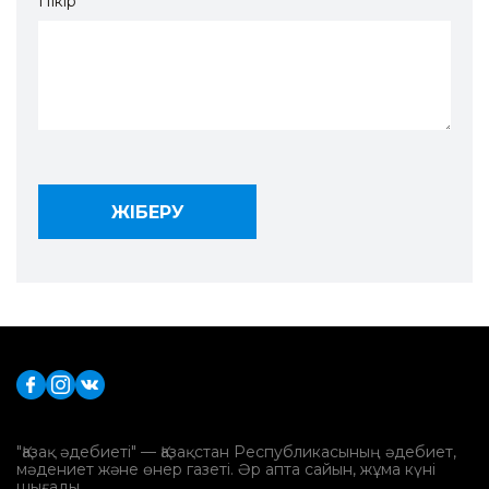
Пікір
"Қазақ әдебиеті" — Қазақстан Республикасының әдебиет,
мәдениет және өнер газеті. Әр апта сайын, жұма күні
шығады.