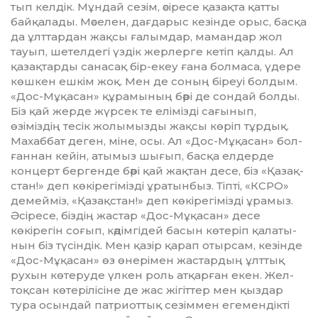
тып келдік. Мұндай се­зім, әсіресе қазақта қатты
бай­қалады. Мәселен, дағдарыс кезінде орыс, басқа
да ұлттардан жақсы ға­лымдар, мамандар жол
тауып, шет­елдегі үздік жерлерге кетіп қалды. Ал
қазақ­тарды санасақ бір-екеу ғана болмаса, үдере
көшкен еш­кім жоқ. Мен де соның біреуі бол­дым.
«Дос-Мұ­қасан» құрамы­ның бәрі де сондай болды.
Біз қай жерде жүрсек те елімізді сағынып,
өзіміздің тесік жолымызды жақсы кө­ріп тұрдық.
Махаббат деген, міне, осы. Ал «Дос-Мұқасан» бол­
ған­нан кейін, атымыз шығып, бас­қа елдерде
концерт бергенде бәрі қай жақтан десе, біз «Қа­зақ­
стан!» деп көкі­ре­гімізді ұратынбыз. Тіпті, «КСРО»
де­мейміз, «Қазақ­стан!» деп көкіре­гімізді ұрамыз.
Әсі­ресе, біздің жас­тар «Дос-Мұқа­сан» десе
көкірегін соғып, кәдім­гідей басын көтеріп қалаты­
нын біз түсіндік. Мен қазір қарап отырсам, кезінде
«Дос-Мұқасан» өз өнерімен жас­тардың ұлттық
рухын көтеруде үлкен роль атқарған екен. Жел­
тоқсан көте­рілісіне де жас жігіттер мен қыздар
тура осындай патриот­тық сезіммен ег­е­мен­дікті