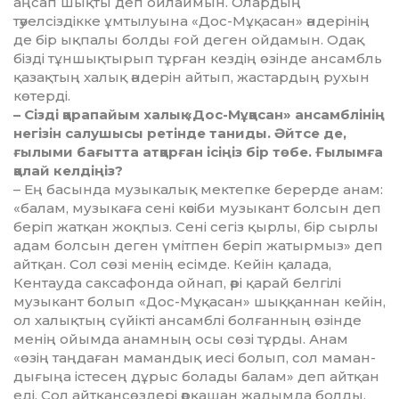
аңсап шықты деп ойлаймын. Олардың
тәуелсіздікке ұмтылуына «Дос-Мұқасан» әндері­нің
де бір ықпалы болды ғой деген ойдамын. Одақ
бізді тұншықтырып тұрған кездің өзінде ансамбль
қазақтың халық әндерін айтып, жастардың рухын
көтерді.
– Сізді қарапайым халық «Дос-Мұ­қасан» ансамблінің
негізін салушысы ретінде таниды. Әйтсе де,
ғылыми бағытта атқарған ісіңіз бір төбе. Ғылымға
қалай келдіңіз?
– Ең басында музыкалық мек­теп­ке берерде анам:
«балам, му­зы­каға сені кәсіби музыкант болсын деп
беріп жатқан жоқпыз. Сені сегіз қырлы, бір сырлы
адам болсын деген үмітпен беріп жатырмыз» деп
айтқан. Сол сөзі менің есім­де. Кейін қалада,
Кентауда сак­сафонда ойнап, әрі қарай бел­гілі
музыкант болып «Дос-Мұ­қа­сан» шыққаннан кейін,
ол ха­лық­тың сүйікті ансамблі болғанның өзінде
менің ойымда анамның осы сөзі тұрды. Анам
«өзің таңдаған ма­мандық иесі болып, сол маман­
дығыңа істесең дұрыс болады балам» деп айтқан
еді. Сол айтқан­сөз­дері әрқашан жадымда болды.