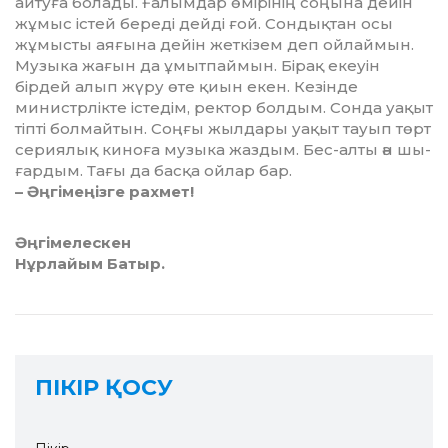
айтуға болады. Ғалымдар өмірінің соңына дейін
жұмыс істей береді дейді ғой. Сондықтан осы
жұмысты аяғына дейін жеткізем деп ойлаймын.
Му­зыка жағын да ұмытпаймын. Бірақ екеуін
бірдей алып жүру өте қиын екен. Кезінде
министрлікте істе­дім, ректор болдым. Сонда уақыт
тіпті болмайтын. Соңғы жылдары уа­қыт тауып төрт
сериялық киноға му­зыка жаздым. Бес-алты ән шы­
ғардым. Тағы да басқа ойлар бар.
– Әңгімеңізге рахмет!
Әңгімелескен
Нұрлайым Батыр.
ПІКІР ҚОСУ