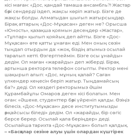
кісі маған: «Дос, қандай тамаша ансамбль?! Жастар
бәрі сендерді іздеп, жақсы көріп жатыр. Бізге де
жақсы болды. Алматыдан шығып жатырсыңдар.
Бі­рақ аттарың «Дос-Мұқасан» деген не? Орысша
«Юность», қазақша қоямын десеңдер «Жастар»,
«Тұлпар» қылып қояйық деп айтты. Бізге «Дос-
Мұқасан» өте қатты ұна­ған еді. Мен оның сөзін
тыңдап отыр­дым да: «жоқ, біздің атымыз осы­лай
таралып кетті. Өзгерт­пей­мін. Бізге осы ұнайды»
дедім. Ол ма­ған «жарайды» деп жіберді. Бірақ
артынша ректорға телефон со­ғып­ты. Ректор мені
шақырып алып: «Дос, мұның қалай? Саған
үлкендер кеңесін беріп жатыр. Тыңдамайсың
ба?» деді. Ол кездегі ректорымыз Әшім
Құрамбайұлы Омаров деген кі­сі болатын. Мен
оған: «Әшеке, сту­денттер бәрі үйреніп қалды. Өзіңіз
білесіз, «Дос-Мұқасан» десе институтымызды
әрқайсысы бі­леді» дедім. Ол «жарайды, бір сөгіс
берсе берер. Осылай қала беріңдер» деді.
Осылайша тарихта «Дос-Мұ­қасан» болып қалдық.
– «Басқалар сезіне алуы үшін олар­дан күштірек