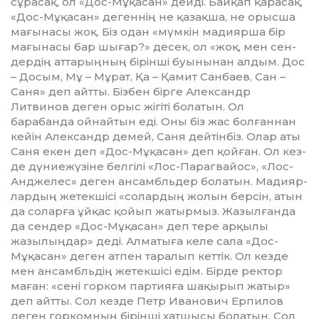
сұрасақ, ол «Дос-Мұ­қа­сан» дейді. Байқап қарасақ,
«Дос-Мұқасан» дегеннің не қазақша, не орысша
мағынасы жоқ. Біз одан «мүм­кін мадиярша бір
мағынасы бар шығар?» десек, ол «жоқ, мен сен­
дердің аттарыңның бірінші буы­нынан алдым. Дос
– Досым, Мұ – Мұрат, Қа – Қамит Санбаев, Сан –
Саня» деп айтты. Бізбен бір­ге Александр
Литвинов деген орыс жігіті болатын. Ол
барабанда ойнайтын еді. Оны біз жас болғаннан
кейін Александр демей, Саня дей­тін­біз. Олар аты
Саня екен деп «Дос-Мұқасан» деп қойған. Ол кез­
де дүниежүзіне белгілі «Лос-Па­раг­вайос», «Лос-
Анджелес» деген ан­самбльдер болатын. Ма­дияр­
лар­дың жетекшісі «солардың жолын бер­сін, атын
да соларға ұйқас қойып жатырмыз. Жазылғанда
да сендер «Дос-Мұқасан» деп тере ар­қылы
жазылыңдар» деді. Ал­ма­тыға келе сала «Дос-
Мұқасан» деген атпен таралып кеттік. Ол кезде
мен ансамбльдің жетекшісі едім. Бірде ректор
маған: «сені горком партияға шақырып жатыр»
деп айт­ты. Сол кезде Петр Иванович Ер­пилов
деген горкомның бірінші хатшысы болатын. Сол