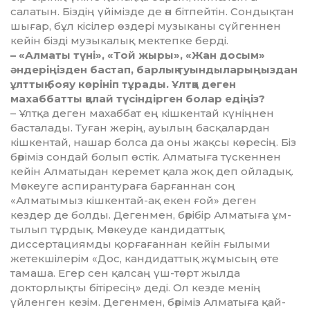
салатын. Біздің үйімізде де ән бітпейтін. Сондықтан
шығар, бұл кісілер өздері музыканы сүйгеннен
кейін бізді музыкалық мектепке берді.
– «Алматы түні», «Той жы­ры», «Жан досым»
әндеріңізден бастап, барлық туынды­ла­рыңыз­­дан
ұлт­тық бояу көрініп тұрады. Ұлтқа деген
махаббатты қалай түсін­дір­ген бо­лар едіңіз?
– Ұлтқа деген махаббат ең кішкентай күніңнен
бас­талады. Туған жерің, ауылың бас­қалардан
кішкентай, нашар бол­­са да оны жақсы кө­ресің. Біз
бәрі­міз сондай болып өстік. Ал­ма­тыға түс­кеннен
кейін Алматыдан керемет қала жоқ деп ойладық.
Мәскеуге аспирантураға барғаннан соң
«Алматымыз кішкентай-ақ екен ғой» деген
кездер де болды. Дегенмен, бәрібір Алматыға ұм­
тылып тұрдық. Мәскеуде канди­даттық
диссертациямды қорға­ғаннан кейін ғылыми
жетекшілерім «Дос, кандидаттық жұмысың өте
тамаша. Егер сен қалсаң үш-төрт жыл­да
докторлық­ты бітіресің» де­ді. Ол кезде менің
үйленген кезім. Дегенмен, бәріміз Алматыға қай­