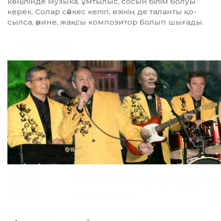
көңілінде музыка, ұмтылыс, сосын білім болуы
керек. Солар сәй­кес келіп, өзі­нің де таланты қо­
сылса, әрине, жақ­сы композитор бо­лып шығады.