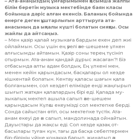
– Ата-анаңыздың ұйғарымымен қо­сымша жалпы
білім беретін музыка мектебінде баян класы
бойынша дәріс алған екенсіз. Баланың бойында
өнерге деген құштарлығын арт­тыруға ата-
анасының да ықпалы күш­ті болатын сияқты. Осы
жайлы да айтсаңыз.
– Мен қазір қалай музыкаға бар­дым екен деп жиі
ойлаймын. Осы үшін ең әуелі әке-шешеме үл­кен
алғысымды айтамын. Қазір соны терең түсініп
отырмын. Ата-анам қандай дұрыс жасаған?! Біз
отбасында алты адам болдық. Ең үлкені мен,
менен кейін қарын­да­сым, басқалары ол кезде
кішкен­тай­ болатын. Кентау қаласы шағын қала
болғанымен, сол кездегі елі­міз­де енді жаңғырып
шығып жат­қан қалалардың бірі еді. Қалада му­
зыкалық мектеп ашыла салып әке-шешем
қарындасым Күләш екеумізді сол мектепке берді.
Сонда сайыстан өтіп, осы мектепке түс­тік. Ата-
анам екеуі де ән салып, мандолинада ойнайтын.
Дауыстары да жақсы еді. Сол кезде қазақ от­
басылары туған күн, тағы да бас­қа себептермен
бір-бірінің үйіне қо­наққа барып, жиналып ән