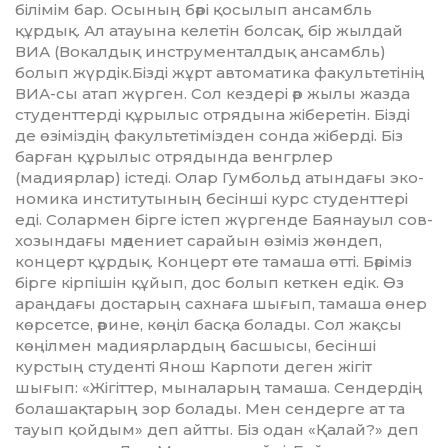
білімім бар. Осының бәрі қосылып ансамбль
құрдық. Ал атауына келетін болсақ, бір жылдай
ВИА (Вокалдық инст­ру­менталдық ансамбль)
болып жүрдік.Бізді жұрт автоматика фа­куль­тетінің
ВИА-сы атап жүрген. Сол кездері әр жылы жазда
студент­терді құрылыс отрядына жіберетін. Бізді
де өзіміздің факультетімізден сонда жіберді. Біз
барған құрылыс отря­дында венгрлер
(мадиярлар) іс­теді. Олар Гумбольд атындағы эко­
номика институтының бесінші курс студенттері
еді. Солармен бір­ге істеп жүргенде Баянауыл сов­
хо­зындағы мәдениет сарайын өзіміз жөн­деп,
концерт құрдық. Концерт өте тамаша өтті. Бәріміз
бірге кір­пі­шін құйып, дос болып кеткен едік. Өз
араңдағы достарың сахнаға шы­ғып, тамаша өнер
көрсетсе, әри­не, көңіл басқа болады. Сол жақ­сы
көңілмен мадиярлардың бас­шысы, бесінші
курстың студенті Янош Карпоти деген жігіт
шығып: «Жігіттер, мыналарың тамаша. Сен­дердің
болашақтарың зор бо­ла­ды. Мен сендерге ат та
тауып қой­дым» деп айтты. Біз одан «Қа­лай?» деп