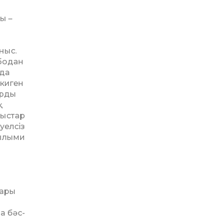
ы –
ныс.
 бодан
­да
 киген
арды
қ
лыстар
уелсіз
ғылыми
тары
а бәс­