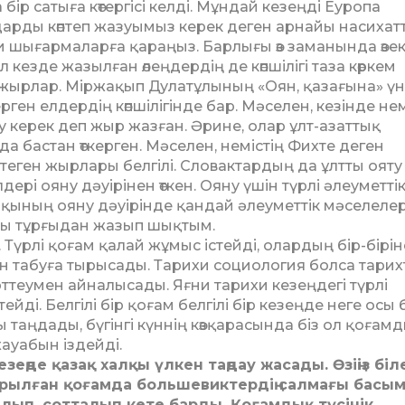
ір сатыға кө­тер­гісі келді. Мұндай кезеңді Еуропа
дарды көптеп жазуымыз керек деген арнайы насихат
би шығармаларға қараңыз. Барлығы өз заманында өзек
Ол кезде жазылған өлеңдердің де көп­шілігі таза көркем
н жырлар. Міржақып Ду­лат­ұлының «Оян, қазағына» ү
ен ел­дер­дің көпшілігінде бар. Мә­селен, кезінде не
у керек деп жыр жаз­ған. Әрине, олар ұлт-азат­тық
да бастан өт­керген. Мәселен, немістің Фихте деген
п­теген жырлары белгілі. Словактардың да ұлтты ояту
ері ояну дәуірінен өткен. Ояну үшін түр­лі әлеуметті
­қының ояну дәуірінде қан­дай әлеуметтік мәселеле
сы тұрғыдан жа­зып шықтым.
Түрлі қо­ғам қалай жұмыс істейді, олар­дың бір-бірін
н та­буға тырысады. Тарихи социо­логия болса тари
зерттеумен айналысады. Яғни тарихи кезеңдегі түрлі
і. Белгілі бір қоғам белгілі бір кезеңде неге осы 
 таң­дады, бүгінгі күннің көз­қарасында біз ол қоғам
жауабын іздейді.
езеңде қазақ халқы үлкен таңдау жа­сады. Өзіңіз бі­ле
рылған қоғамда большевиктердің салмағы ба­сы
лып, сотталып кете барды. Қоғамдық түсінік