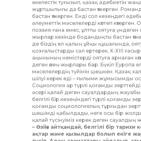
екелестік туғызып, қазақ әдебиетін жаңа б
жұртшылығы да бас­тан өткерген. Роман
бастан өткерген. Енді сол кезеңдегі әде
әлеуметтік мәселелерді көп­теп көтерген. 
поэзия ғана емес, ұлтты оятуға үн­де­ге
жырлар кезінде бодан­дықты бастан өткерг
де біздің ел қалың ұйқы құ­ша­ғында, оят
қозғалыстарды сәл ертерек, Х-ХІІІ ғасыр
ақынының не­містерді оятуға арнаған кө
деген өлең-жырлары бар. Бүкіл Еуропа елд
мәселелердің түйінін шешкен. Қазақ хал
шілуі керек еді – ғылыми жұ­мысымды о
Социология әр түрлі қо­ғамды зерттейді. 
әсері қалай де­ген сауалдардың жауабы
бел­гілі бір кезеңіндегі түрлі қо­ғамды 
қоғамды социологиялық тұрғыдан зерттейд
шешімді қабыл­да­ды, неге осы бір жолды
қалай түсінуіміз керек деген сауалдың 
– Өзіңіз айтқандай, белгілі бір тарихи к
ақтар және қызылдар болып екіге жа
түсіп, Алаш азаматтары айдалып, аты