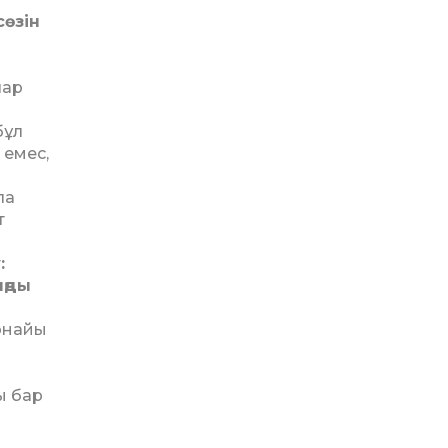
ө­зін
лар
бұл
 емес,
ла
т
:
ыңды
арнайы
ы бар