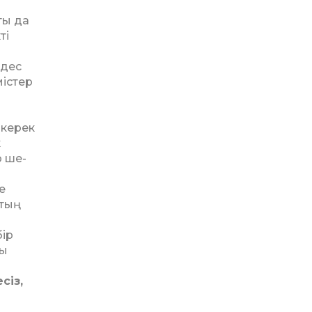
ты да
ті
ндес
містер
 керек
к
р ше­
е
хтың
бір
ды
сіз,
м