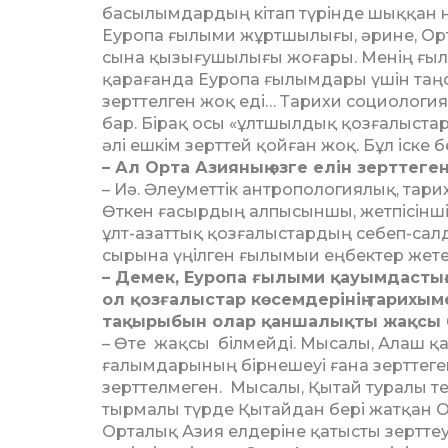
басылымдардың кітап тү­­рінде шыққан н
Еуропа ғылыми жұрт­шы­­лығы, әрине, Ор
сы­на қызығушылығы жо­ғары. Менің ғыл
қара­ған­да Еуропа ғылымдары үшін таңс
зерт­­телген жоқ еді… Тарихи социо­лог
бар. Бірақ осы «ұлт­­шылдық қозғалыс
әлі еш­кім зерттей қойған жоқ. Бұл іс­ке 
– Ал Орта Азияның өзге елін зерттеге
– Иә. Әлеуметтік ан­тро­­по­логиялық, та
Өткен ғасырдың алпы­сын­шы, жетпісін
ұлт-азат­тық қозғалыстардың се­­беп-салда
сырына үңілген ғылымыи ең­бектер жете
– Демек, Еуропа ғылыми қауымдастығы 
ол қозғалыстар кө­сем­дерінің тарихы
тақырыбын олар қаншалықты жақсы 
– Өте жақсы білмейді. Мысалы, Алаш қ
ғалымдарының бірнешеуі ғана зерттеген.
зерт­тел­меген. Мысалы, Қытай ту­ралы т
тырмалы түр­де Қытайдан бері жатқан О
Орталық Азия елдеріне қа­тысты зертте