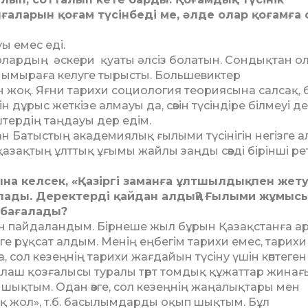
ларын қоғам тү­сінбеді ме, әлде олар қоғамға с
ы емес еді.
лардың әс­ке­­ри қуаты әл­сіз болатын. Сондықтан о
мен ымыраға келуге тырысты. Большевик­тер
 жоқ. Яғ­ни тарихи социология теориясына салсақ, 
 дұрыс жеткізе алмауы да, сө­зін түсіндіре білмеуі де
тердің таң­дауы дер едім.
 Батыстың ака­демиялық ғылыми түсі­ні­гін негізге а
­зақтың ұлттық ұғымы жайлы заңды сөзді бірінші ре
на келсек, «Қазіргі заманға ұлтшыл­дық­пен жету
ады. Де­ректерді қайдан алдың? Ғы­лыми жұмыс
ба­ғалады?
нен пайдалан­дым. Бірнеше жыл бұрын Қа­зақстанға 
ге рұқсат алдым. Менің еңбегім тарихи емес, тарихи
 сол кезеңнің тари­хи жағдайын түсіну үшін көптеген
лаш қоз­ғалысы туралы төрт томдық құ­жаттар жинағ
 шықтым. Одан өзге, сол кезеңнің жаңалықтары мен
Ақ жол», т.б. басы­лым­дарды оқып шықтым. Бұл