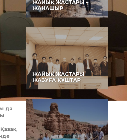
ЖАЙЫҚ ЖАСТАРЫ –
ЖАНАШЫР
ЖАЙЫҚ ЖАСТАРЫ
ЖАЗУҒА ҚҰШТАР
ы да
ғы
 Қазақ
інде