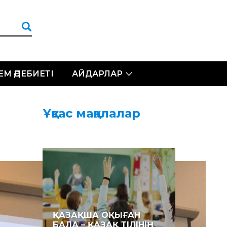
ЛЕМ ӘДЕБИЕТІ
АЙДАРЛАР
Ұқсас мақалалар
ҚАЗАҚША ОҚЫҒАН
БАЛА – ҚАЗАҚ ТІЛІНІҢ