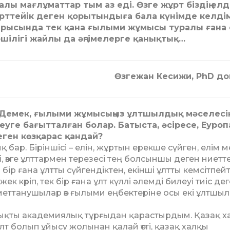
лы мағлұматтар тым аз еді. Өзге жұрт біздің елд
ерттейік деген қорытындыға бала күнімде келдім
арысында тек қана ғылыми жұмысы туралы ғана 
шілігі жайлы да әңгімелерге қанықтық…
Өзгежан Кесижи, PhD д
 Демек, ғылыми жұ­мысыңыз ұлтшылдық мә­се­лесі
уге бағыт­талған болар. Батыста, әсіресе, Еу­роп
ен көзқарас қан­дай?
бар. Бі­рін­шісі – елін, жұртын ерекше сүй­ген, елім 
, өзге ұлттармен те­резесі тең болсыншы деген ниет­т
 бір ға­на ұлтты сүйгендіктен, екінші ұлтты кемсітпейт
жек көріп, тек бір ғана ұлт күллі әлемді билеуі тиіс де
еттанушылар өз ғы­лыми еңбектеріне осы екі ұлт­шы
ты ака­де­миялық тұрғыдан қарас­тыр­дым. Қазақ х
т болып ұйысу жолынан қалай өтті, қазақ халқы