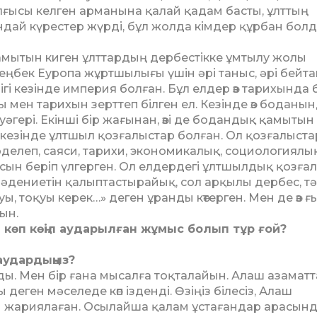
ғысы келген ар­манына қалай қадам бас­ты, ұлттың
ай кү­рестер жүрді, бұл жолда кімдер құрбан болд
мытын киген ұлттардың дербестікке ұм­­тылу жолы
ң­­бек Еуропа жұртшылығы үшін әрі таныс, әрі бейта
лігі ке­­зінде империя болған. Бұл ел­дер өз тарихында
ы мен тарихын зерттеп білген ел. Кезінде өз бо­да­нын
уәгері. Екінші бір жағынан, өзі де бодандық қамытын
езінде ұлт­шыл қозғалыстар бол­ған. Ол қозғалыст
рделеп, саяси, та­рихи, экономикалық, социо­логиялы
сын беріп үлгерген. Ол елдердегі ұлтшылдық қозға
мәдениетін қа­лып­тастырайық, сол арқылы дербес, тә
уы, тоқуы керек…» деген ұранды көтерген. Мен де өз 
ын.
 көп көңіл ау­да­рылған жұмыс болып тұр ғой?
 аудардыңыз?
болды. Мен бір ға­на мысалға тоқталайын. Алаш азамат
деген мәселеде көп із­денді. Өзіңіз білесіз, Алаш
 жа­риялаған. Осылайша қа­лам ұстағандар арасынд