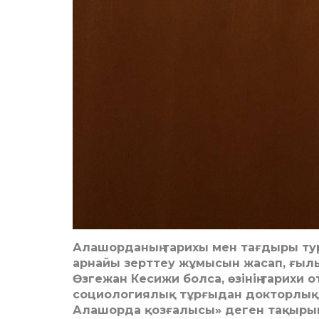
Алашорданың тарихы мен тағдыры ту
арнайы зерттеу жұмысын жасап, ғылы
Өзгежан Кесижи болса, өзінің тарихи
социологиялық тұрғыдан докторлық 
Алашорда қозғалысы» деген тақырыпт