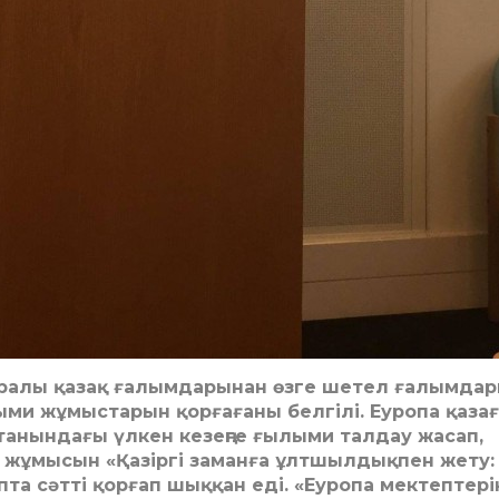
ралы қазақ ғалымдарынан өзге шетел ғалымдар
ми жұмыстарын қорғағаны белгілі. Еуропа қаза
 отанындағы үлкен кезеңге ғылыми талдау жасап,
жұмысын «Қазіргі заманға ұлтшылдықпен жету:
а сәтті қорғап шыққан еді. «Еуропа мектептер