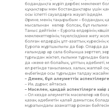
бодандықта жүріп дербес мем­лекет бол
құқықтары мен бостандықтары үшін қанд
осы іспетті сауалдарға жауап із­дедім.
Әрине, менің тақырыбым – бодандық қа
мысалынан ке­­лер болсақ, бұл ғылыми е
Таныс дейтінім – Еу­ро­па елдерінің көпші
мем­ле­кеттерінің тәуелсіздікке жету жол
болған елдердің ұлт-азаттық күресінің к
Еуропа жұртшылығы да бар. Оларда да к
ға­лым­дар әр сала бойынша зерт­теп, зе
тұрғыдан жіктеп, ғылыми тұрғыдан баға
да «жеке ел болайық, ұлттың әде­биеті, 
ел ретінде таны­ла­мыз, халық жаппай оқ
еңбегімде осы тұрғыдан талдау жасайм
– Демек, бұл әлеуметтік ас­пектілерге
– Иә, дұрыс айтасыз.
– Мәселен, қандай аспек­ті­лер­ге көңіл
– Ол кезде әлеуметтік мә­се­­лелер көп 
қазақ әде­биетін қалай дамытсақ бо­ла­ды 
мұратындағы азаматтар роман бәйгесін