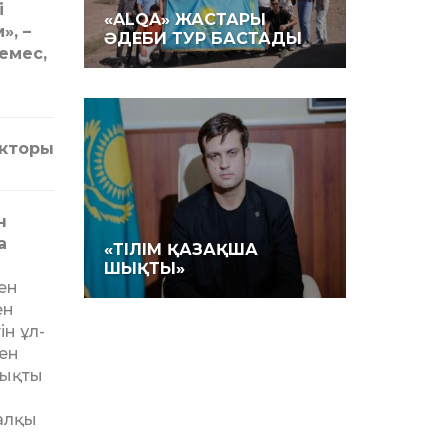
і
«ALQA» ЖАСТАРЫ
», –
ӘДЕБИ ТУР БАСТАДЫ
емес,
окторы
н
а
«ТІЛІМ ҚАЗАҚША
ШЫҚТЫ»
мен
ен
ін ұл­
ген
лықты
алқы