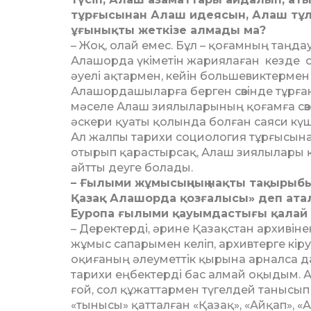
тұрғысынан Алаш идея­сын, Алаш тұлға
ұғынықты жеткізе алмады ма?
– Жоқ, олай емес. Бұл – қо­ғамның таңдау
Алашорда үкіметін жария­ла­ған кезде о
әуе­лі ақтармен, кейін бо­ль­ше­вик­тер
Алашордашыларға бер­ген сөзінде тұрған
мәселе Алаш зия­лы­ларының қоғамға сөзін
әскери қуаты қолында болған саяси күш
Ал жалпы тарихи социоло­гия тұрғысынан
отырып қарас­тырсақ, Алаш зиялылары қа
айтты деуге болады.
– Ғылыми жұмысыңның нақ­ты тақырыбы
Қазақ Алашорда қозғалысы» деп атал
Еуропа ғы­лыми қауымдастығы қалай 
– Деректерді, әрине Қа­зақ­стан архиві
жұмыс сапарымен келіп, архивтерге кіру
оқиғаның әлеуметтік қырына арналса да,
тарихи еңбектерді бас алмай оқыдым. А
ғой, сол құжаттармен түгелдей танысып
«тынысы» қатталған «Қазақ», «Айқап», «