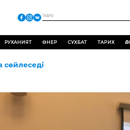
РУХАНИЯТ
ӨНЕР
СҰХБАТ
ТАРИХ
Ә
ша сөйлеседі