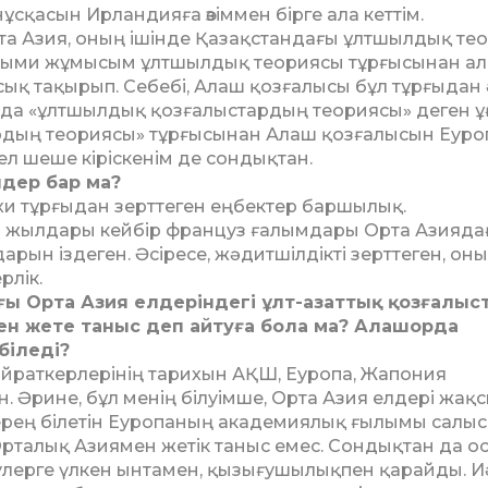
ұсқасын Ирландияға өзіммен бірге ала кеттім.
та Азия, оның ішінде Қазақстан­да­ғы ұлтшылдық те
ыми жұ­­мы­сым ұлтшылдық теория­сы тұр­ғысынан а
ық тақырып. Себебі, Алаш қоз­ға­лысы бұл тұрғыдан 
ияда «ұлтшылдық қоз­­ғалыстардың теориясы» де­ген 
тардың теориясы» тұрғысынан Алаш қозғалысын Еур
бел шеше кіріскенім де сон­­дықтан.
ндер бар ма?
рихи тұрғы­дан зерттеген еңбектер баршы­лық.
ші жылдары кейбір француз ғалым­дары Орта Азияда
рын іздеген. Әсі­­­­ресе, жәдитшілдікті зерт­теген, он
рлік.
Орта Азия ел­де­ріндегі ұлт-азаттық қоз­ға­лыст
мен жете та­ныс деп айтуға бола ма? Алашорда
біледі?
айраткерлерінің тарихын АҚШ, Еуропа, Жапония
 Әрине, бұл ме­нің білуімше, Орта Азия елдері жақ
ерең білетін Еу­ро­паның академиялық ғы­­лымы салыс
р­талық Азиямен жетік таныс емес. Сондықтан да ос
улерге үлкен ын­тамен, қызығушылықпен қа­райды. И