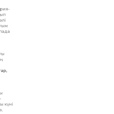
ория­
лып
әлі
ұғым
опада
ғы
ың
ар,
сы
­
ы күні
ә,