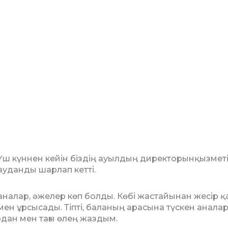
 Үш күннен кейін біздің ауыл­дың директорынқызмет
 ауданды шарлап кетті.
аналар, әжелер көп бол­ды. Көбі жастайынан жесір қа
мен ұрсысады. Тіпті, баланың арасына түскен аналар
одан мен тағы өлең жаздым.