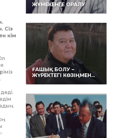
ЖҰМЕКЕНГЕ ОРАЛУ
н.
. Сіз
ен кім
Ол
ия
ҒАШЫҚ БОЛУ –
ріміз
ЖҮРЕКТЕГІ КӨЗІҢМЕН...
.
 деді.
дедім
мадың
оң
ы
­