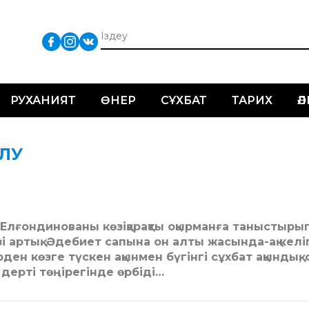
РУХАНИЯТ
ӨНЕР
СҰХБАТ
ТАРИХ
Ә
АЛУ
 Елғондинованы көзіқарақты оқырманға таныстыры
і артық. Әдебиет сапына он алты жасында-ақ келі
рден көзге түскен ақынмен бүгінгі сұхбат ақындық, 
м дерті төңірегінде өрбіді…