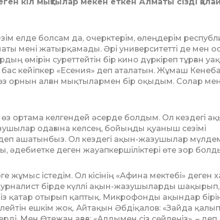
ген кіл мықтылар мекен еткен Алматы сізді қалай
 Өзім елде болсам да, очерктерім, өлеңдерім республ
аты мені жатырқамады. Әрі университетті де мен о
­дың өмірін суреттейтін бір кино дүркіреп тұрған уа
ан бас кейіпкер «Есения» деп аталатын. Жұмаш Кенеба
з орнын алған мықтылармен бір оқыдым. Солар мен
 өз ортама келгендей әсер­де болдым. Ол кездегі ақ
азу­шылар одағына келсең, бо­йыңды қуаныш сезімі
ілдеп ашатынбыз. Ол кездегі ақын-жазу­шылар мүлде
ы, әдебиетке деген жауапкершіліктері өте зор болд
рге жұмыс істедім. Ол кісінің «Афина мектебі» деген 
журналист бірде күллі ақын-жазушыларды шақырып,
іміз қатар отырып қаптық. Ми­к­рофонды ақындар бірі
елейтін ешкім жоқ. Айтақын Әб­діқа­лов: «Зайда қалы
рді. Мен Өтежан ағаға: «Алдымен сіз сөйлеңіз», – деп