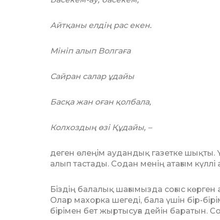
Айтқаны елдің рас екен.
Мініп алып Волгаға
Сайран салар ұдайы
Басқа жан оған қолбала,
Колхоздың өзі Құдайы, –
деген өлеңім аудандық газетке шық­ты.
алып тастады. Содан менің атағым күллі
Біздің балалық шағымызда со­ғыс көрген 
Олар махорка шегеді, бала үшін бір-бірі
бірімен бет жыртысуға дейін баратын. С