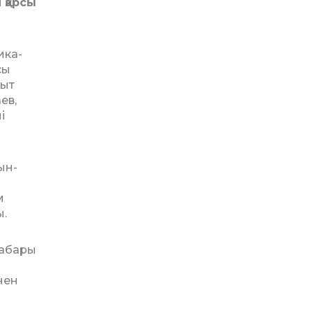
 қарсы
ика­
сы
қыт
ев,
і
ын-
м
ы.
хабары
нен
п