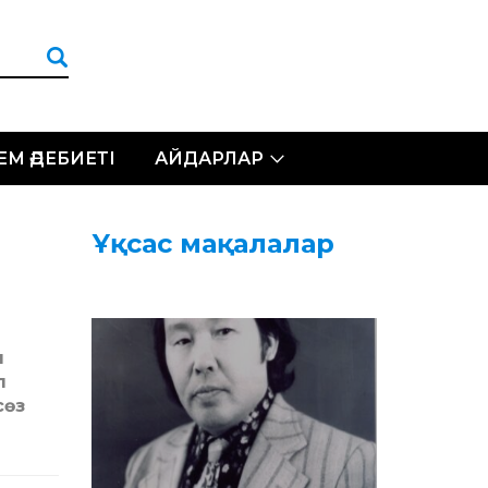
ЛЕМ ӘДЕБИЕТІ
АЙДАРЛАР
Ұқсас мақалалар
п
п
сөз