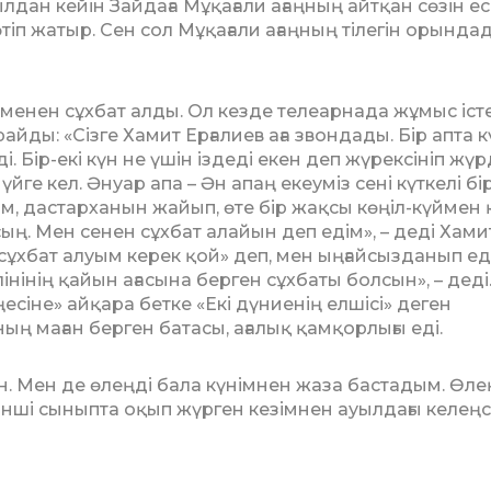
дан кейін Зайдаға Мұқағали ағаң­ның айтқан сөзін е
өтіп жатыр. Сен сол Мұқа­ғали ағаң­ның тілегін орында­д
 менен сұхбат алды. Ол кез­де телеарнада жұмыс іст
йды: «Сізге Хамит Ерғалиев аға звондады. Бір апта к
і. Бір-екі күн не үшін іздеді екен деп жүрексініп жүр
үйге кел. Әнуар апа – Ән апаң екеуміз сені күткелі бі
сам, дастарханын жайып, өте бір жақсы көңіл-күймен
ың. Мен сенен сұхбат алайын деп едім», – деді Хамит 
ен сұхбат алуым керек қой» деп, мен ыңғайсызданып ед
нінің қайын ағасына берген сұхбаты болсын», – деді
есіне» айқара бетке «Екі дү­ниенің елшісі» деген
 ма­ған берген батасы, ағалық қам­қор­лығы еді.
ін. Мен де өлеңді бала күнімнен жаза бастадым. Өле
нші сыныпта оқып жүр­ген кезімнен ауылдағы келеңсі