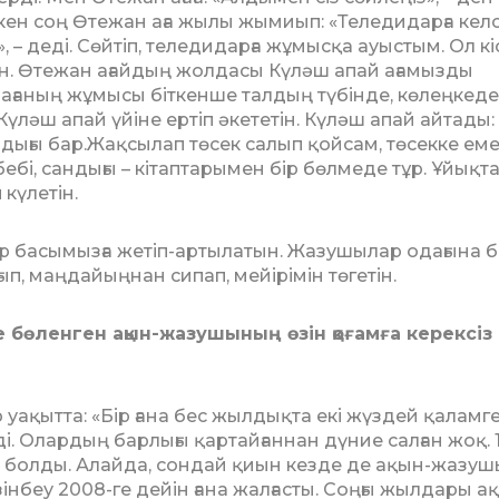
кен соң Өтежан аға жылы жымиып: «Теле­дидарға келс
 деді. Сөйтіп, теледидарға жұмысқа ауыс­тым. Ол кі
тін. Өтежан ағайдың жолдасы Күләш апай ағамызды
 ағаның жұмысы біткенше тал­дың түбінде, көлеңкеде 
Күләш апай үйіне ертіп әкететін. Күләш апай айтады:
ндығы бар.Жақсылап төсек салып қойсам, төсекке еме
бі, сандығы – кітаптарымен бір бөлмеде тұр. Ұйықта
 күлетін.
бір басымызға жетіп-ар­ты­латын. Жазушылар одағына 
ып, маңдайыңнан сипап, мейірімін төгетін.
е бөленген ақын-жазу­шының өзін қоғамға керексіз
 уақытта: «Бір ғана бес жылдықта екі жүздей қаламг
і. Олардың барлығы қартай­ғаннан дүние салған жоқ. 
 болды. Алайда, сондай қиын кезде де ақын-жазушы
сезінбеу 2008-ге дейін ғана жалғасты. Соңғы жылдары а