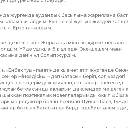
уылда ұрыс-керіс тоқтады.
ында жүргенде аудандық басылымға жариялана баст
 қаламақы алдым. Күніне екі жүз, үш жүздей хат кел
атын. Ерте танылдым.
кезде көлік жоқ. Жорға атқа мінгізіп, құрметпен алып
 болдым. Үйде үш қыз, бір ұл едік. Әке-шешем маған
 жасыма дейін ұл болып жүрдім.
дық «Еңбек туы» газе­тінде қызмет етіп жүргенде Сәке
сен ер мінездісің», – деп батасын беріп, сол кездегі
 деп өлең­де­рімді жариялап, сәт-сапар тілеген еді.
ймұхамбетов сынды ағаларым да өлеңдеріме деген а
рға шыққан поэтикалық новеллаларымды оқып Әбіш а
аптарыма редактор болған Есенбай Дүйсенбаев, Тұма
ағалар бізге ақ батасын да берді, әдебиет әлемінде