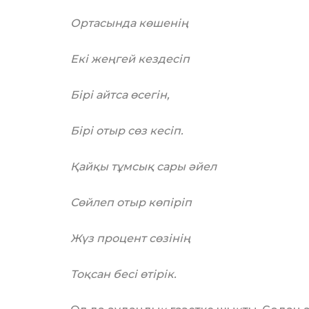
Ортасында көшенің
Екі жеңгей кездесіп
Бірі айтса өсегін,
Бірі отыр сөз кесіп.
Қайқы тұмсық сары әйел
Сөйлеп отыр көпіріп
Жүз процент сөзінің
Тоқсан бесі өтірік.