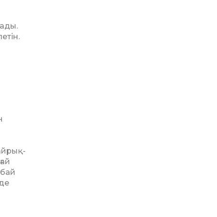
ады.
етін.
н
й­рық­
ғай
нбай
 де