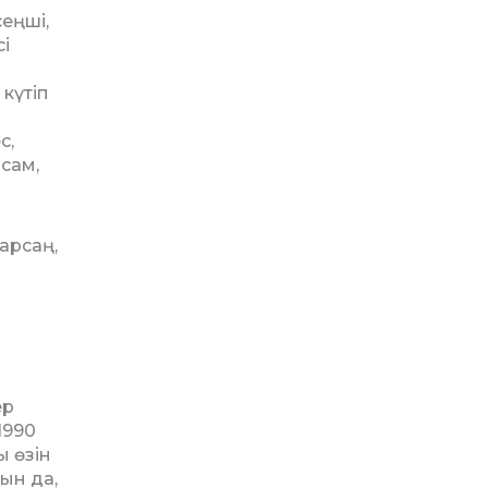
еңші,
сі
күтіп
с,
сам,
барсаң,
ер
1990
 өзін
қын да,