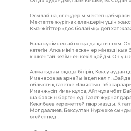
Ол да аудандық газетке шықты. Содан а
Осылайша, өлеңдерім мектеп қабырғас
Мектепте жүріп-ақ өлеңдерім үшін жақсы
Қыз-жігіттер «дос болайық» деп хат жаз
Бала күнімнен айтысқа да қа­тыс­тым. Ол 
кететін. Атқа мініп өскен ер мінезді қыз
кішкентай кезімнен кекіл қойды. Он үш
Алматыдағы оқуды бітіріп, Кө­к­су аудан
Иманасов аға арнайы іздеп келіп, «Зайда, 
облыстық газетке «Ілиястың ізбасарлары»
Иманжүсіп Иманқұлов, Айтмұ­хам­бет Ба
ша бағасын берген еді.Газет-жур­налда
Кекілбаев кереметтей пікір жазды. Кіт
Молда­ға­лиев, Бексұлтан Нұржеке сынды 
өгейсітпеді.