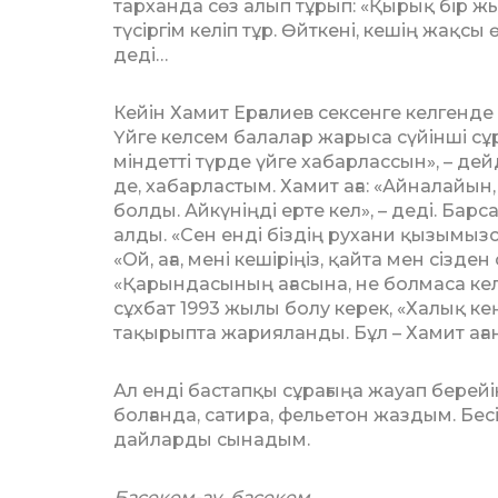
тарханда сөз алып тұрып: «Қырық бір жыл
түсіргім келіп тұр. Өйткені, кешің жақсы 
деді…
Кейін Хамит Ерғалиев сексенге келгенде
Үйге келсем балалар жарыса сүйінші сұра
міндетті түрде үйге хабарлассын», – дейд
де, хабарластым. Хамит аға: «Айналайын, 
болды. Айкүніңді ерте кел», – деді. Бар
алды. «Сен енді біз­дің рухани қызымызс
«Ой, аға, мені кешіріңіз, қайта мен сізд
«Қарындасының ағасына, не болмаса келі
сұхбат 1993 жылы болу керек, «Ха­лық кең
тақырыпта жарияланды. Бұл – Хамит ағаның
Ал енді бастапқы сұрағыңа жа­уап берей
болғанда, сатира, фельетон жаздым. Бесі
дайларды сынадым.
Басекем-ау, басекем,