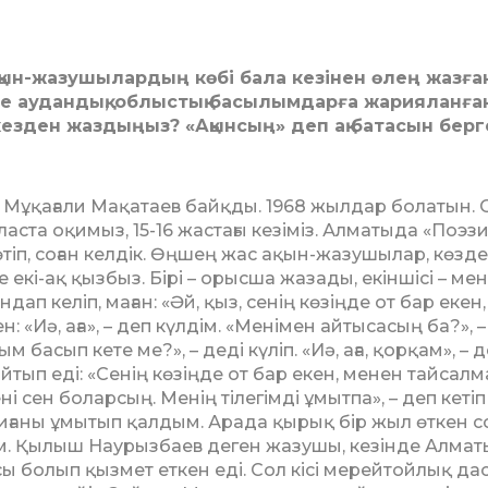
ақын-жазушылардың көбі бала кезінен өлең жазға
 аудандық, облыстық басы­лымдарға жарияланған
 кезден жаздыңыз? «Ақынсың» деп ақ батасын берг
ш Мұқағали Ма­қа­таев байқды. 1968 жылдар болатын. 
класта оқимыз, 15-16 жастағы кезіміз. Алматыда «Поэз
тіп, соған кел­дік. Өң­шең жас ақын-жазушы­лар, көзде
е екі-ақ қызбыз. Бірі – орысша жазады, екіншісі – мен
ндап келіп, маған: «Әй, қыз, сенің көзіңде от бар екен,
: «Иә, аға», – деп күлдім. «Ме­німен айтысасың ба?», –
ым басып кете ме?», – деді күліп. «Иә, аға, қорқам», – 
 айтып еді: «Сенің көзіңде от бар екен, менен тайсал
і сен болар­сың. Менің тілегімді ұмытпа», – деп кетіп
иғаны ұмытып қалдым. Арада қырық бір жыл өткен с
 Қылыш Наурызбаев деген жазушы, кезінде Алмат
ы болып қызмет еткен еді. Сол кісі мерейтой­лық дас