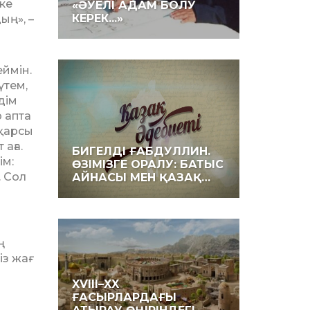
ске
«ӘУЕЛІ АДАМ БОЛУ
КЕРЕК...»
ың», –
еймін.
үтем,
дім
р апта
 қарсы
аға.
БИГЕЛДІ ҒАБДУЛЛИН.
ім:
ӨЗІМІЗГЕ ОРАЛУ: БАТЫС
. Сол
АЙНАСЫ МЕН ҚАЗАҚ…
ң
з жағ­
XVIII–XX
ҒАСЫРЛАРДАҒЫ