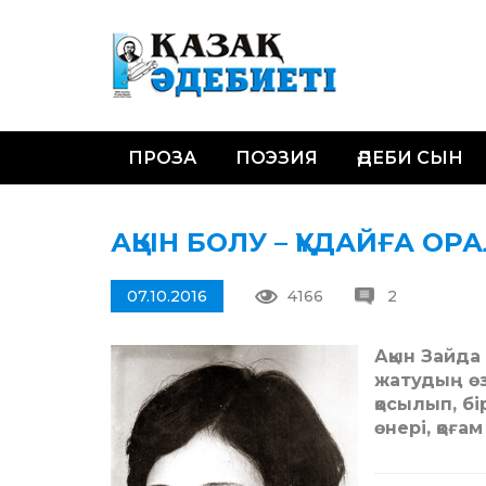
ПРОЗА
ПОЭЗИЯ
ӘДЕБИ СЫН
АҚЫН БОЛУ – ҚҰДАЙҒА ОР
07.10.2016
4166
2
Ақын Зайда
жатудың өз
қосылып, бі
өнері, қоға