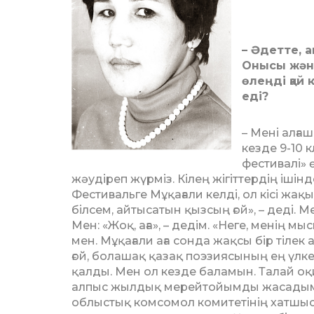
– Әдетте, 
Онысы және
өлеңді қай
еді?
– Мені алға
кезде 9-10 
фестивалі» ө
жәудіреп жүрміз. Кілең жігіттердің ішінд
Фестивальге Мұқағали кел­ді, ол кісі жақы
білсем, айтысатын қызсың ғой», – деді. Мен
Мен: «Жоқ, аға», – дедім. «Неге, менің мыс
мен. Мұқағали аға сонда жақсы бір тілек
ғой, болашақ қазақ поэзиясының ең үл­кен
қалды. Мен ол кезде баламын. Талай оқ
алпыс жылдық мерейтойымды жасадым.
облыстық комсомол коми­те­тінің хатшыс