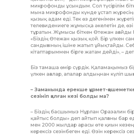
микрофонды ұсын­дым. Сол түсірілім біт
мына микрофонды күнде ұстап жүресің», –
қызық адам еді. Тек өз дегенімен жүре
телевидениеге жұмысқа әкелетін де, өзі
тұра­тын. Жұмысы біткен Өтежан ағайды 
«Біздің Өтежан қызық қой. Бір үлкен са
сандығының ішіне жатып ұйықтайды. Себе
кітаптарыммен бірге жатам дейді», – деп
Біз тамаша өмір сүрдік. Қалам­а­қы­мыз 
үлкен ағалар, апалар алдыңнан күліп шығ
– Заманында ерекше құрмет-қо­ше­метк
сезініп қалған кезі болды ма?
– Біздің басшымыз Нұрлан Ора­залин бір
қай­тыс болды» деп айтып қалғаны бар ед
мен 2000 жылдар арасы өте қиын кезең
керексіз се­зін­беген еді. Өзін керексіз 