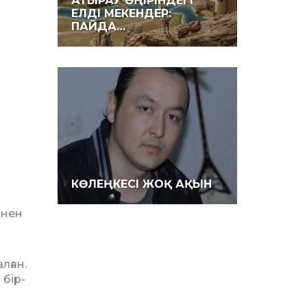
АТЫРАУ ӨҢІРІНДЕГІ
ЕЛДІ МЕКЕНДЕР:
ПАЙДА…
КӨЛЕҢКЕСІ ЖОҚ АҚЫН
інен
лған.
 бір-