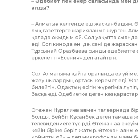
– Әдебиет пен өнер саласында мен де
алды?
– Алматыға келгенде еш жас­қан­ба­дым.
лық газеттерге жарияланып жүрген. Алм
қалада оқыдым ғой. Сол уақытта сығандар
еді. Сол кинода әні де, сәні де жарасқ
Тұрсынай Оразбаева сынды әдебиетте ө
еркелетіп «Есения» деп атайтын.
Сол Алматыма қайта оралғанда өз үйіме,
жазу­шы­­лар­дың ортасы керемет еді. Ж
билейтін. Одақтың есігін жүрегіміз лүп
басқа еді. Әдебиетке деген көзқарастар
Өтежан Нұрғалиев ағамен те­леар­нада бі
болды. Бейбіт Құсанбек деген тамаша 
телеви­дениеге түсірді. Өтежан аға екеу
кейін біріне беріп жатыр. Өтежан ағаны 
қойыпты ғой», – деп микрофонды маған бе