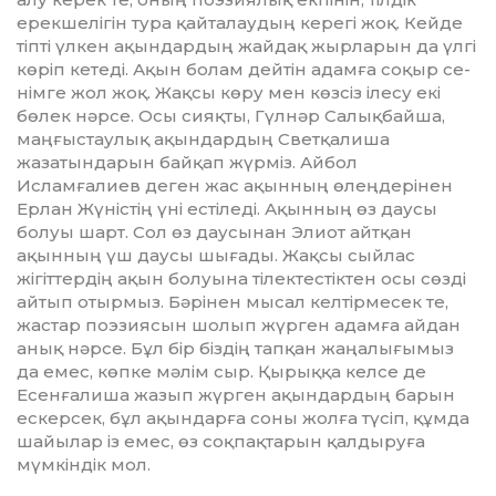
ерекшелігін тура қайталаудың керегі жоқ. Кейде
тіпті үлкен ақындардың жайдақ жырларын да үлгі
кө­ріп кетеді. Ақын болам дейтін адамға соқыр се­
німге жол жоқ. Жақсы көру мен көзсіз іле­су екі
бөлек нәрсе. Осы сияқты, Гүлнәр Са­лық­байша,
маңғыстаулық ақындардың Светқалиша
жазатындарын байқап жүр­міз. Айбол
Исламғалиев деген жас ақын­ның өлеңдерінен
Ерлан Жүністің үні естіледі. Ақынның өз даусы
болуы шарт. Сол өз даусынан Элиот айтқан
ақынның үш даусы шығады. Жақсы сыйлас
жігіттердің ақын болуына тілектестіктен осы сөзді
айтып отырмыз. Бәрінен мы­сал келтірмесек те,
жастар поэзиясын шолып жүрген адамға айдан
анық нәрсе. Бұл бір біздің тапқан жаңалығымыз
да емес, көпке мәлім сыр. Қырыққа келсе де
Есен­ға­лиша жазып жүрген ақындардың барын
ескерсек, бұл ақындарға соны жолға түсіп, құмда
шайылар із емес, өз соқпақтарын қалдыруға
мүмкіндік мол.