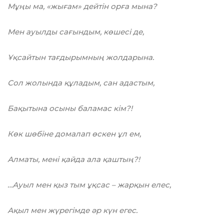
Мұңы ма, «жығам» дейтін орға мына?
Мен ауылды сағындым, көшесі де,
Ұқсайтын тағдырымның жолдарына.
Сол жолында құладым, сан адастым,
Бақытына осыны баламас кім?!
Көк шөбіне домалап өскен ұл ем,
Алматы, мені қайда ала қаштың?!
…Ауыл мен қыз тым ұқсас – жарқын елес,
Ақыл мен жүрегімде әр күн егес.