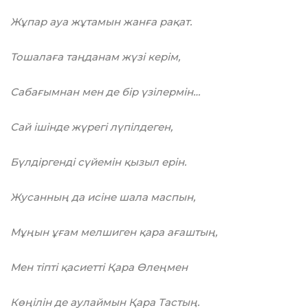
Жұпар ауа жұтамын жанға рақат.
Тошалаға таңданам жүзі керім,
Сабағымнан мен де бір үзілермін…
Сай ішінде жүрегі лүпілдеген,
Бүлдіргенді сүйемін қызыл ерін.
Жусанның да исіне шала маспын,
Мұңын ұғам мелшиген қара ағаштың,
Мен тіпті қасиетті Қара Өлеңмен
Көңілін де аулаймын Қара Тастың.