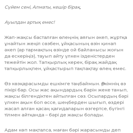
Сүйем сені, Алматы, кешір бірақ,
Ауылдан артық емес!
Жап-жақсы басталған өлеңнің аяғын әкеп, жұртқа
ұнайтын жеңіл сөзбен, ұйқа­сының өзін қинап
әкеп (әр тармақтың өзінде ой байланысы жоғын
да ескеріңіз), тауып айту үлкен ізденістерден
тежейтін жол. Тапқырлық керек, бірақ жайдақ
тапқырлықпен, ұйқастырып тақпақтау өлең емес.
Өз көзқарасымды ешкімге таңбаймын. Әркімнің өз
пікірі бар. Осы жас ақындардың бәрін жеке танып,
жақсы білгендіктен айтылған сөз. Осылардың бәрі
үлкен ақын боп өссе, шеңберден шығып, өздері
жасап алған қасаң қағидаларын өзгертсе, бүгінгі
тілмен айтқанда – бәрі де жақсы болады.
Адам көп мақталса, маған бәрі жарасымды деп