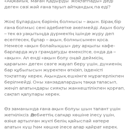
«Ақжайық маған Қадырды жоқтат­пады» деді
деген сөзі жәй ғана тауып айтқандық па еді?
Жоқ! Бұлардың бәрінің болмысы – ақ­ын. Бірақ бір
ғана болмыс сені әдебиетке әкелмейді. Ақын болу
– тек өз уақытыңда дүрмектің ішінде жүру деп
есептесек, бұлар – ақын, болмысымен қоса.
Немесе «ақын болайықшы» деу арқылы кафе-
барларда жүз грамдатуды емексітсе, онда да –
«ақын». Ал енді «ақын болу оңай деймісің,
қарағым» деген сөзге жауап беру үшін, дүниенің
бар құбылысын жүректен өткізіп, ізденісті
тоқтатпау керек. Ақындық ешкімге мұра­гер­лікпен
берілмейді. Оны ханзада­лардың таққа таласып,
жеңіп алатындары сияқты жанкештілікпен қорғап,
сақтап қалулары керек.
Өз заманында ғана ақын болуы шын талант үшін
жеткіліксіз. Әдебиеттің салқар көшіне ілесу үшін,
өзіңе артылған жүкті белің қайыспай көтере
алатын күш һәм көшке ілесе алар қайрат керек.