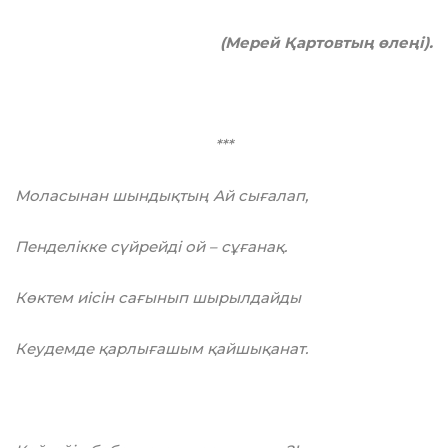
(Мерей Қартовтың өлеңі).
***
Моласынан шындықтың Ай сығалап,
Пенделікке сүйрейді ой – сұғанақ.
Көктем иісін сағынып шырылдайды
Кеудемде қарлығашым қайшықанат.