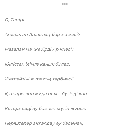
***
О, Тәңірі,
Аңыраған Алаштың бар ма иесі?
Мазалай ма, жебірді Ар киесі?
Ібілістей ілімге қанық бұлар,
Жетпейтіні жүректің тәрбиесі!
Қатпары көп мида осы – бүгінді көп,
Көтермейді қу бастың жүгін жүрек.
Періштелер аңғалдау әу басынан,