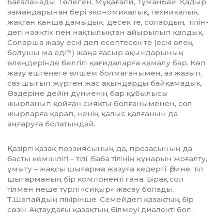
бағаланады. Төлеген, Мұқағали, Тұманбай, Қадыр
замандарынан бері экономикалық, техникалық
Ә
жақтан қанша дамыдық десек те, солардың тілін­
дегі нәзіктік пен нақтылықтан айырылып қал­дық.
Соларша жазу ескі деп есептесек те (ескі өлең
болушы ма еді?!) жаңа ғасыр ақы­н­­дарының
өлеңдерінде белгілі қағида­лар­ға қамалу бар. Көп
жазу ештеңеге өлшем болмағанымен, аз жазып,
саз шығып жүр­ген жас ақындарды байқамадық.
Өздеріне дейін дүниенің бар құбылысы
жырланып қойған сияқты болғаныменен, сол
жырларға қарап, ненің қалыс қалғанын да
аңғаруға болатындай.
Қазіргі қазақ поэзиясының да, прозасы­ның да
басты кемшілігі – тілі. Баба тілінің құнарын жоғалту,
ұмыту – жақсы шығарма жазуға кедергі. Әрине, тіл
шығарманың бір компоненті ғана. Бірақ сол
тілмен неше түрлі «сиқыр» жасау болады.
Т.Шапайдың пікірінше, Семейдегі қазақтың бір
сөзін Ақтаудағы қазақтың білмеуі диалекті бол­