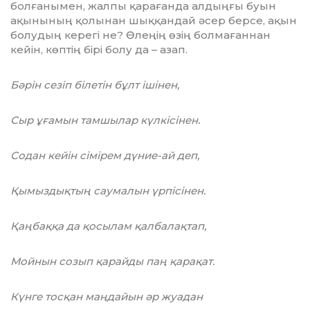
болғанымен, жалпы қарағанда ал­дың­ғы буын
ақынының қолынан шық­қан­дай әсер берсе, ақын
болудың керегі не? Өлеңің өзің болмағаннан
кейін, көптің бірі болу да – азап.
Бәрін сезіп білетін бұлт ішінен,
Сыр ұғамын тамшылар күлкісінен.
Содан кейін сімірем дүние-ай деп,
Қымыздықтың саумалын үрпісінен.
Қаңбаққа да қосылам қалбалақтап,
Мойнын созып қарайды паң қарақат.
Күнге тосқан маңдайын әр жуадан