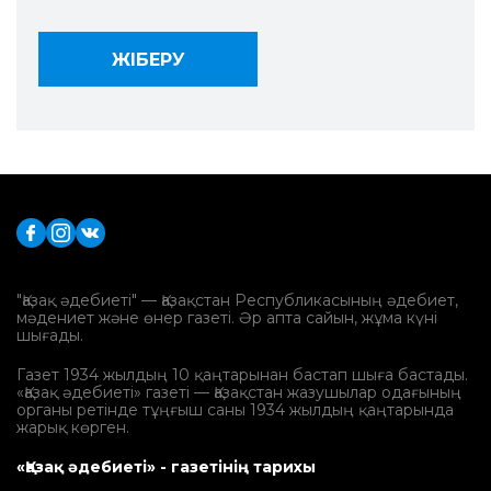
"Қазақ әдебиеті" — Қазақстан Республикасының әдебиет,
мәдениет және өнер газеті. Әр апта сайын, жұма күні
шығады.
Газет 1934 жылдың 10 қаңтарынан бастап шыға бастады.
«Қазақ әдебиеті» газеті — Қазақстан жазушылар одағының
органы ретінде тұңғыш саны 1934 жылдың қаңтарында
жарық көрген.
«Қазақ әдебиеті» - газетінің тарихы