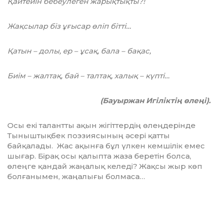
Қайтейін бебеулеген жарықтықты?!
Жақсылар біз ұғысар өліп бітті…
Қатын – долы, ер – ұсақ, бала – бақас,
Биім – жалтақ, бай – талтақ, халық – күпті…
(Бауыржан Игіліктің өлеңі).
Осы екі талантты ақын жігіттердің өлең­дерінде
Тыныштықбек поэзиясының әсері қатты
байқалады. Жас ақынға бұл үл­кен кемшілік емес
шығар. Бірақ осы қа­лып­та жаза беретін болса,
өлеңге қандай жа­ңалық келеді? Жақсы жыр көп
болға­ны­мен, жаңалығы болмаса…