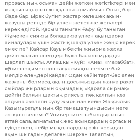
прозасы­ның осыған дейін жеткен жетістік­тері мен
жақсылықтарын жоққа шығар­май­мыз. Оның бәрі
бізде бар. Бірақ бүгінгі жастар келешек ақын-
жазушы ретінде бір үлкен жетістікке жетулері
керек еді ғой. Қасым таныған Ғафу, Әбу таныған
Жұмекен сияқты болашақта үлкен ақындарға
айналулары үшін жастық шақта үлкен жеңіс керек
емес пе? Қайсар Қауымбектің жиырма жасқа
дейін жазған өлеңдері бүкіл басылымдарды
шарлап шықты. Алғашқы «Күй», «Ана», «Махаббат»,
«Әулиешоқымен қош­тасу» сияқты сезімге бай,
мөлдір өлеңдері қайда? Одан кейін төрт-бес өлең
жазғаны болмаса, ақын досымыздың жанға рахат
сыйлар жырларын оқымадық. «Қарала сырмақ»
дейтін балғын шақтың риясыз, пәк қалпын көз
алдыңа әкелетін сұлу жырынан кейін Жақсылық
Қазымұратұлының бір тамаша туындысын неге
әлі күтіп келеміз? Университет табылдырығын
аттай сала, алматылық жас ақындардың ортасын
гуілдеткен, небір мықтылардың өзін «осыдан
ақын шығады» дегізген Шерхан Та­лап­тың