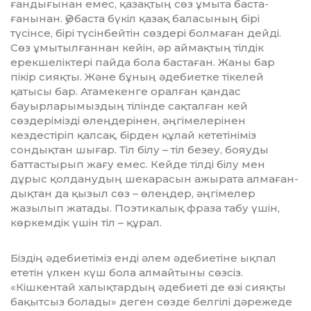
ғандығынан емес, қазақтың сөз ұмыта бас­та­
ғанынан. Әу баста бүкіл қазақ баласының бірі
түсінсе, бірі түсінбейтін сөздері бол­маған дейді.
Сөз ұмытылғаннан кейін, әр аймақтың тілдік
ерекшеліктері пайда бола бастаған. Жаны бар
пікір сияқты. Және бұның әдебиетке тікелей
қатысы бар. Атамекенге оралған қандас
бауырларымыздың тілінде сақталған кей
сөздерімізді өлең­де­рінен, әңгімелерінен
кездестіріп қалсақ, бірден құлай кететініміз
сондықтан шығар. Тіл білу – тіл безеу, бояуды
баттастырып жағу емес. Кейде тілді білу мен
дұрыс қол­дану­дың шекарасын ажырата алмаған­
дық­тан да қызыл сөз – өлеңдер, әңгімелер
жазылып жатады. Поэтикалық фраза табу үшін,
көркемдік үшін тіл – құрал.
Біздің әдебиетіміз енді әлем әдебиетіне ықпал
ететін үлкен күш бола алмайтыны сөзсіз.
«Кішкентай халықтардың әдебиеті де өзі сияқты
бақытсыз болады» деген сөзде белгілі дәрежеде