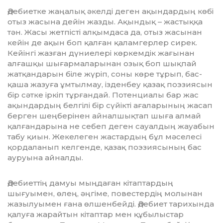
дебиетке жаңалық әкелді деген ақын­дардың көбі
отыз жасына дейін жазды. Ақындық – жастыққа
тән. Жасы жетпісті алқымдаса да, отыз жасынан
кейін де ақын боп қалған қаламгерлер сирек.
Кейінгі жаз­ған дүниелері көркемдік жағынан
алғашқы шығармаларынан озық боп шықпай
Ә
жат­қан­дарын біле жүріп, соны көре тұрып, бас­
қаша жазуға ұмтылмау, ізденбеу қазақ поэзиясын
бір сәтке іркіп тұрғандай. Потенциалы бар жас
ақындардың белгілі бір сүйікті ағаларының жасап
берген шең­бе­рі­нен айналшықтап шыға алмай
қалғандарына не себеп деген сауалдың жауабын
табу қиын. Жекелеген жастардың бұл мәселесі
қордаланып келгенде, қазақ поэзиясының бас
ауруына айналды.
дебиеттің дамуы мыңдаған кітаптар­дың
шығуымен, өлең, әңгіме, повестердің молынан
жазылуымен ғана өлшенбейді. Әдебиет тарихында
қалуға жарайтын кітап­тар мен құбылыстар