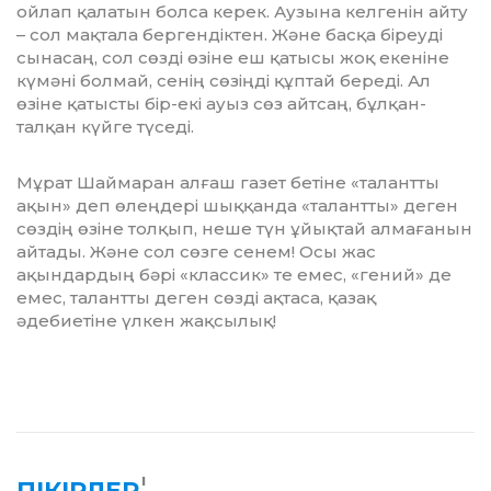
ойлап қалатын болса керек. Аузына келгенін айту
– сол мақтала берген­діктен. Және басқа біреуді
сынасаң, сол сөзді өзіне еш қатысы жоқ екеніне
күмәні болмай, сенің сөзіңді құптай береді. Ал
өзіне қатысты бір-екі ауыз сөз айтсаң, бұлқан-
талқан күйге түседі.
Мұрат Шаймаран алғаш газет бетіне «талантты
ақын» деп өлеңдері шыққанда «талантты» деген
сөздің өзіне толқып, неше түн ұйықтай алмағанын
айтады. Және сол сөзге сенем! Осы жас
ақындардың бәрі «классик» те емес, «гений» де
емес, талантты деген сөз­ді ақтаса, қазақ
әдебиетіне үлкен жақсы­лық!
1
ПІКІРЛЕР