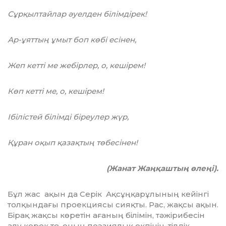
Сұрқылтайлар әуелден білімдірек!
Ар-ұяттың ұмыт боп көбі есінен,
Жеп кетті ме жебірлер, о, кешірем!
Көп кетті ме, о, кешірем!
Ібілістей білімді біреулер жүр,
Құран оқып қазақтың төбесінен!
(Жанат Жаңқаштың өлеңі).
Бұл жас ақын да Серік Ақсұңқарұлының кейінгі
толқындағы проекциясы сияқты. Рас, жақсы ақын.
Бірақ жақсы көретін аға­ның білімін, тәжірибесін
алу керек те, оның поэзиялық екпінін, тілдік