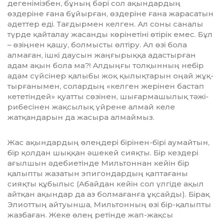
дегеніміз­бен, бұның бәрі сол ақындардың
өздеріне ғана бұ­йыр­ған, өздеріне ғана жарасатын
әдеттер еді. Тағ­дырмен кел­ген. Ал соны саналы
түр­де қайталау жасанды көрі­не­тіні өтірік емес. Бұл
– өзіңнен қа­шу, болмысты өлтіру. Ал өзі бо­ла
алмаған, ішкі даусын жаң­ғы­рыққа адастырған
адам ақын бола ма?! Алдыңғы толқынның небір
адам сүйсінер қалыбы жоқ қылықтарын оңай жұқ­
тыр­ға­ны­мен, солардың «келген жері­нен бастап
кететіндей» қуатты сө­зінен, шығармашы­лық тәжі­
ри­бесінен жақсылық үйрене алмай келе
жатқандарын да жасыра алмаймыз.
Жас ақындардың өлеңдері бірінен-бірі аумайтын,
бір қолдан шыққан әшекей сияқ­ты. Бір кездері
ағылшын әдебиетінде Мильтоннан кейін бір
қалыпты жазатын эпигондардың қаптағаны
сияқты құбылыс (Абайдан кейін сол үлгіде ақыл
айтқан ақындар да аз болмағанға ұқсайды). Бірақ
Элиоттың айтуынша, Мильтонның өзі бір-қалыпты
жазбаған. Жеке өлең ретінде жап-жақсы