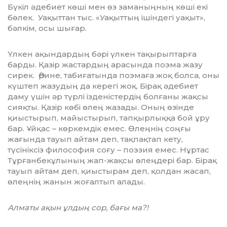
Бүкіл әдебиет көші мен өз заманыңның көші екі
бөлек. Уақыттан тыс. «Уақыттың ішіндегі уақыт»,
бәлкім, осы шығар.
Үлкен ақындардың бәрі үлкен тақы­рып­тарға
барды. Қазір жастардың арасында поэма жазу
сирек. Әрине, табиғатында поэмаға жоқ болса, оны
күштеп жазудың да керегі жоқ. Бірақ әдебиет
даму үшін әр түрлі ізденістердің болғаны жақсы
сияқты. Қазір көбі өлең жазады. Оның өзінде
қиыстырып, майыстырып, тапқырлыққа бой ұру
бар. Ұйқас – көркемдік емес. Өлеңнің соңғы
жағында тауып айтам деп, тақпақтап кету,
түсініксіз философия соғу – поэзия емес. Нұртас
Тұрғанбекұлының жап-жақсы өлеңдері бар. Бірақ
тауып айтам деп, қиыс­тырам деп, қолдан жасап,
өлеңнің жанын жоғалтып алады.
Алматы ақын ұлдың сор, бағы ма?!