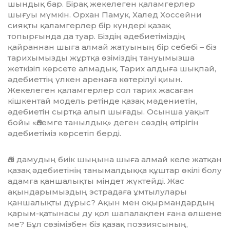
шындық бар. Бірақ жекелеген қаламгерлер
шығуы мүмкін. Орхан Памук, Халед Хоссейни
сияқты қаламгерлер бір күндері қазақ
топырғында да туар. Біздің әдебиетіміздің
қайраннан шыға алмай жатуының бір себебі – біз
тарихымызды жұртқа өзіміздің тануымызша
жеткізіп көрсете алмадық. Тарих алдыға шықпай,
әдебиеттің үлкен аренаға көтерілуі қиын.
Жекелеген қалам­герлер сол тарих жасаған
кішкентай модель ретінде қазақ мәдениетін,
әдебиетін сыртқа алып шығады. Осынша уақыт
бойы «Әлемге танылдық» деген сөздің өтірігін
әдебиетіміз көрсетіп берді.
Әлі дамудың биік шыңына шыға алмай келе жатқан
қазақ әдебиетінің танымал­дық­қа құштар өкілі болу
адамға қаншалық­ты міндет жүктейді. Жас
ақындарымыздың эстрадаға ұмтылулары
қаншалықты дұрыс? Ақын мен оқырмандардың
қарым-қатынасы ду қол шапалақпен ғана өлшене
ме? Бұл сөзімізбен біз қазақ поэзиясының,