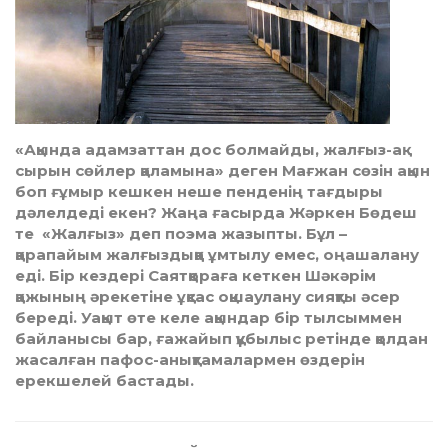
«Ақында адамзаттан дос болмайды, жалғыз-ақ
сырын сөйлер қаламына» деген Мағжан сөзін ақын
боп ғұмыр кешкен неше пенденің тағдыры
дәлелдеді екен? Жаңа ғасырда Жәркен Бөдеш
те «Жалғыз» деп поэма жазыпты. Бұл –
қарапайым жалғыздыққа ұмтылу емес, оңашалану
еді. Бір кездері Саятқораға кеткен Шәкәрім
қажының әрекетіне ұқсас оқшаулану сияқты әсер
береді. Уақыт өте келе ақындар бір тылсыммен
байланысы бар, ғажайып құбылыс ретінде қолдан
жасалған пафос-анықтамалармен өздерін
ерекшелей бастады.