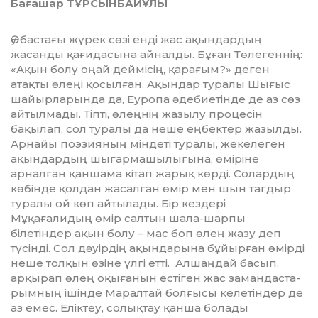
Бағашар ТҰРСЫНБАЙҰЛЫ
у бастағы жүрек сөзі енді жас ақындардың
жасанды қағи­да­сына айналды. Бұған Төле­ген­нің:
«Ақын болу оңай дей­мі­сің, қарағым?» деген
атақты өлеңі қосылған. Ақындар туралы Шығыс
шайырларында да, Еу­ропа әдебиетінде де аз сөз
ай­­­­тылмады. Тіпті, өлеңнің жазылу процесін
бақылап, сол тура­лы да неше еңбектер жазыл­ды.
Арнайы поэзияның міндеті туралы, жекелеген
ақындардың шығармашылығына, өміріне
арналған қаншама кітап жарық көрді. Солардың
көбінде қолдан жасалған өмір мен шын тағдыр
тура­лы ой көп айтылады. Бір кез­дері
Мұқағалидың өмір салтын шала-шарпы
білетіндер ақын болу – мас боп өлең жазу деп
түсінді. Сол дәуірдің ақын­да­рына бұйырған өмірді
неше толқын өзіне үлгі етті. Алшаң­дай басып,
Ә
арқырап өлең оқыға­нын естіген жас замандаста­
рым­ның ішінде Маралтай бол­ғы­сы келе­тіндер де
аз емес. Еліктеу, со­лық­тау қанша болады