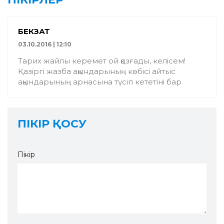
БЕКЗАТ
03.10.2016 | 12:10
Тариx жайлы керемет ой қозғады, келісем!
Қазіргі жазба ақындарының көбісі айтыс
ақындарының арнасына түсіп кететіні бар
ПІКІР ҚОСУ
Пікір