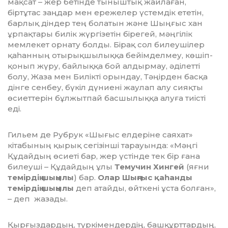
мақсат – жер бетінде тыныш­тық жайлаған,
біртұтас заңдар мен ережелер үстемдік ететін,
барлық діндер тең болатын және Шыңғыс хан
ұрпақтары билік жүргізетін бірегей, мәңгілік
мемлекет орнату болды. Бірақ сол билеушілер
қаһанның отырықшылыққа бейімделмеу, көшіп-
қонып жүру, байлыққа бой алдырмау, әділетті
болу, Жаза мен Билікті орындау, Тәңірден басқа
дінге сенбеу, бүкіл дүниені жаулап алу сияқты
өсиеттерін бұлжыт­пай басшылыққа алуға тиісті
еді.
Гильем де Рубрук «Шығыс елдеріне саяхат»
кітабының қырық сегізінші тарауында: «Мәңгі
Құдайдың өсиеті бар, жер үстінде тек бір ғана
билеуші – Құдайдың ұлы
Темучин Хингей
(яғни
темірдің шыңылы
) бар.
Олар Шыңғыс қаһанды
темірдің шыңылы
деп атайды, өйткені ұста болған»,
– деп жазады.
Қырғыздардың, түркімендердің, башқұрттардың,