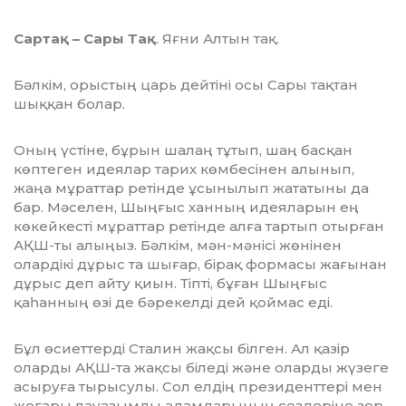
Сартақ – Сары Тақ
. Яғни Алтын тақ.
Бәлкім, орыстың царь дейтіні осы Сары тақтан
шыққан болар.
Оның үстіне, бұрын шалаң тұтып, шаң басқан
көптеген идеялар тарих көм­бесінен алынып,
жаңа мұраттар ретінде ұсынылып жататыны да
бар. Мәселен, Шыңғыс ханның идеяларын ең
көкейкесті мұраттар ретінде алға тартып отырған
АҚШ-ты алыңыз. Бәлкім, мән-мәнісі жөнінен
олардікі дұрыс та шығар, бірақ формасы жағынан
дұрыс деп айту қиын. Тіпті, бұған Шыңғыс
қаһанның өзі де бәрекелді дей қоймас еді.
Бұл өсиеттерді Сталин жақсы білген. Ал қазір
оларды АҚШ-та жақсы біледі және оларды жүзеге
асыруға тырысулы. Сол елдің президенттері мен
жоғары лауазымды адамдарының сөздеріне зер