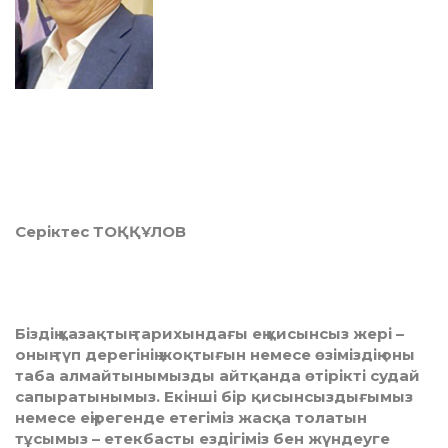
Серіктес ТОҚҚҰЛОВ
Біздің қазақтың тарихындағы ең қисынсыз жері –
оның түп дерегінің жоқтығын немесе өзіміздің оны
таба алмайтынымызды айтқанда өтірікті судай
сапыратынымыз. Екінші бір қисынсыздығымыз
немесе еңірегенде етегіміз жасқа толатын
тұсымыз – етекбасты ездігіміз бен жүндеуге