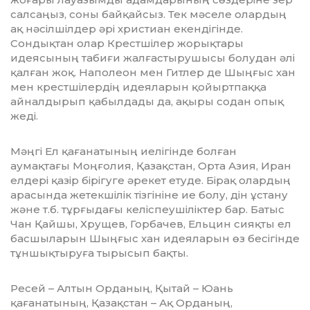
салсаңыз, соны байқайсыз. Тек мәселе олардың
ақ нәсілшілдер әрі христиан екендігінде.
Сондықтан олар Крестшілер жорықтары
идеясының табиғи жалғастырушысы болудан әлі
қалған жоқ. Наполеон мен Гитлер де Шыңғыс хан
мен крестшілердің идеяларын қойыртпаққа
айналдырып қабылдады да, ақыры содан опық
жеді.
Мәңгі Ел қағанатының иелігінде болған
аумақтағы Моңғолия, Қазақстан, Орта Азия, Иран
елдері қазір бірігуге әрекет етуде. Бірақ олардың
арасында жетекшілік тізгініне ие болу, дін ұстану
және т.б. тұрғыдағы келіспеушіліктер бар. Батыс
Чан Қайшы, Хрущев, Горбачев, Ельцин сияқты ел
басшыларын Шыңғыс хан идеяларын өз бесігінде
тұншықтыруға тырысып бақты.
Ресей – Алтын Орданың, Қытай – Юань
қағанатының, Қазақстан – Ақ Орданың,