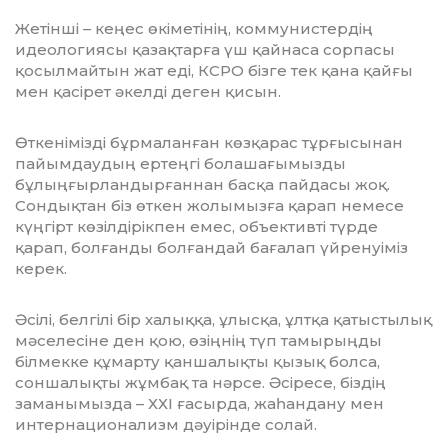
Жетінші – кеңес өкіметінің, коммунистердің
идеологиясы қазақтарға үш қайнаса сорпасы
қосылмайтын жат еді, КСРО бізге тек қана қайғы
мен қасірет әкелді деген қисын.
Өткенімізді бұрмаланған көзқарас тұрғысынан
пайымдаудың ертеңгі болашағымызды
бұлыңғырландырғаннан басқа пайдасы жоқ.
Сондықтан біз өткен жолымызға қарап немесе
күңгірт көзілдірікпен емес, объективті түрде
қарап, болғанды болғандай бағалап үйренуіміз
керек.
Әсілі, белгілі бір халыққа, ұлысқа, ұлтқа қатыстылық
мәселесіне ден қою, өзіңнің түп тамырыңды
білмекке құмарту қаншалықты қызық болса,
соншалықты жұмбақ та нәрсе. Әсіресе, біздің
заманымызда – ХХІ ғасырда, жаһандану мен
интернационализм дәуірінде солай.