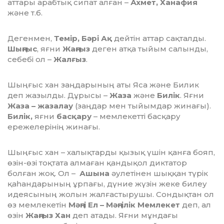
аттары арабтық сипат алған –
Ахмет, Ханафия
және т.б.
Дегенмен,
Темір, Бәрі Ақ
дейтін аттар сақталды.
Шыңғыс
, яғни
Жаңғыз
деген атқа тыйым салынды,
себебі ол –
Жалғыз
.
Шыңғыс хан заңдарының аты Яса және Билик
деп жазылды. Дұрысы –
Жаза
және
Билік
. Яғни
Жаза – жазалау
(заңдар мен тыйымдар жинағы).
Билік,
яғни
басқару
– мемлекет­ті басқару
ережелерінің жинағы.
Шыңғыс хан – халықтарды қызық үшін қанға бояп,
өзін-өзі тоқтата алмаған қандықол диктатор
болған жоқ. Ол –
Ашына
әулетінен шыққан түрік
қаһандарының ұрпағы, дүние жүзін жеке билеу
идеясы­ның жолын жалғастырушы. Сондықтан ол
өз мемлекетін
Мәңгі Ел – Мәңгілік Мемлекет
деп, ал
өзін
Жаңғыз Хан
деп атады. Яғни мұндағы