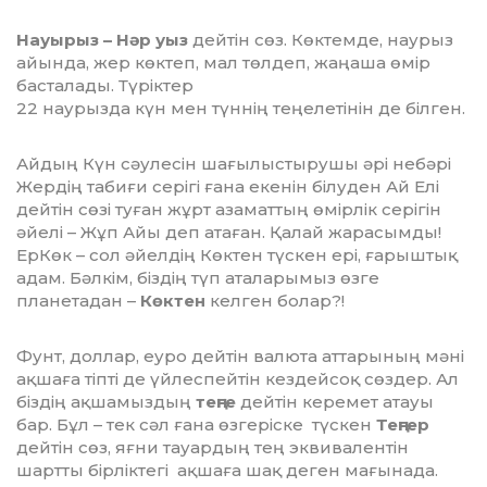
Науырыз – Нәр уыз
дейтін сөз. Көктемде, наурыз
айында, жер көктеп, мал төлдеп, жаңаша өмір
басталады. Түріктер
22 наурызда күн мен түннің теңелетінін де білген.
Айдың Күн сәулесін шағылыстырушы әрі небәрі
Жердің табиғи серігі ғана екенін білуден Ай Елі
дейтін сөзі туған жұрт азаматтың өмірлік серігін
әйелі – Жұп Айы деп атаған. Қалай жарасымды!
ЕрКөк – сол әйелдің Көктен түскен ері, ғарыштық
адам. Бәлкім, біздің түп ата­ларымыз өзге
планетадан –
Көктен
келген болар?!
Фунт, доллар, еуро дейтін валюта аттарының мәні
ақшаға тіпті де үйлеспейтін кездейсоқ сөздер. Ал
біздің ақшамыздың
теңге
дейтін керемет атауы
бар. Бұл – тек сәл ғана өзгеріске түскен
Теңгер
дейтін сөз, яғни тауардың тең эквивалентін
шартты бірліктегі ақшаға шақ деген мағынада.