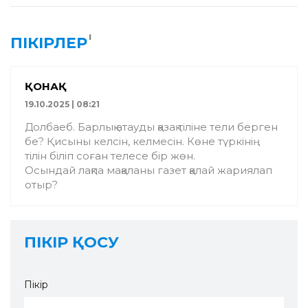
1
ПІКІРЛЕР
ҚОНАҚ
19.10.2025 | 08:21
Долбаеб. Барлық атауды қазақ тіліне тели берген
бе? Қисыны келсін, келмесін. Көне түркінің
тілін біліп соған телесе бір жөн.
Осындай лақпа мақаланы газет қалай жариялап
отыр?
ПІКІР ҚОСУ
Пікір