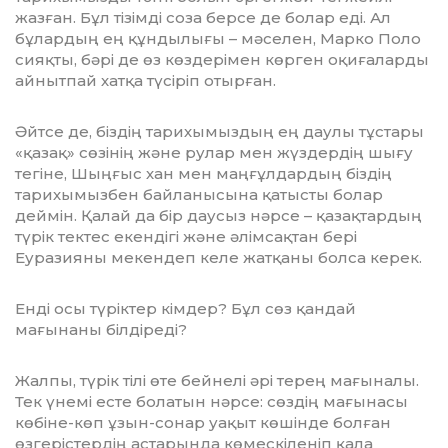
жазған. Бұл тізімді соза берсе де болар еді. Ал
бұлардың ең құндылығы – мәселен, Марко Поло
сияқты, бәрі де өз көздерімен көрген оқиғаларды
айнытпай хатқа түсіріп отырған.
Әйтсе де, біздің тарихы­мыздың ең даулы тұстары
«қазақ» сөзінің және рулар мен жүздердің шығу
тегіне, Шыңғыс хан мен маңғұлдардың біздің
тарихымызбен байланысына қатысты болар
деймін. Қалай да бір даусыз нәрсе – қазақтардың
түрік тектес екендігі және әлімсақтан бері
Еуразияны мекендеп келе жатқаны болса керек.
Енді осы түріктер кімдер? Бұл сөз қандай
мағынаны білдіреді?
Жалпы, түрік тілі өте бейнелі әрі терең мағыналы.
Тек үнемі есте болатын нәрсе: сөздің мағынасы
көбіне-көп ұзын-сонар уақыт көшінде болған
өзгерістердің астарында көмескіленіп қала