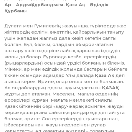
Ар – Ардың Құрбандығы. Қаза Ақ – Әділдік
Құрбаны
.
Дулати мен Гумилевтің жазуынша, түріктерде жас
жігіттердің ерлігін, өжеттігін, қайсарлығын таныту
үшін жападан жалғыз дала кезіп кететін салты
болған. Бұл, бәлкім, олардың абырой-атағын
шығару үшін өздеріне лайық қарсылас іздеудің
жолы да болар. Еуропада кезбе ерсерілердің
(рыцарлардың) осындай үрдісі болғанын білеміз.
Мінеки, ар мен әділдік жолында бастарын бәйгеге
тіккен осындай адамдар Ұлы далада
Қаза Ақ
деп
аталса керек. Әрине, олар онша көп те болмаған.
Ал ондайлардың одағы, қауымдастығы
ҚАЗАҚ
жұрты деп аталған. Мәселен, мальта орденнің
ерсерілері құрған Мальта мемлекеті сияқты.
Қазақ біткеннің бәрі «қару-жарақ асынған, жауды
көрсе қашырған» сайыпқырандар еді деп айтуға
болмас, әрине. Сол ерсерілердің туыстарынан,
ізбасарларынан, жауынгерлерінен рулар
қалыптасты. Ал қазақтың жүздері – солардың