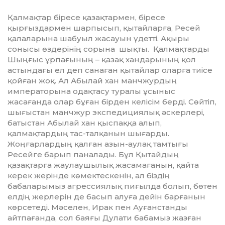
Қалмақтар біресе қазақтармен, біресе
қырғыздармен шарпысып, қытайларға, Ресей
қалаларына шабуыл жасауын үдетті. Ақыры
сонысы өздерінің сорына шықты. Қалмақтарды
Шыңғыс ұрпағының – қазақ хандарының қол
астындағы ел деп санаған қытайлар оларға тиісе
қойған жоқ. Ал Абылай хан манчжурдың
императорына одақтасу туралы ұсыныс
жасағанда олар бұған бірден келісім берді. Сөйтіп,
шығыстан манчжур экспедициялық әскерлері,
батыстан Абылай хан қыспаққа алып,
қалмақтардың тас-талқанын шығарды.
Жоңғарлардың қалған азын-аулақ тамтығы
Ресейге барып паналады. Бұл Қытайдың
қазақтарға жаулаушылық жасамағанын, қайта
керек жерінде көмектескенін, ал біздің
бабаларымыз агрессиялық пиғылда болып, бөтен
елдің жерлерін де басып алуға дейін барғанын
көрсетеді. Мәселен, Ирак пен Ауғанстанды
айтпағанда, сол баяғы Дулати бабамыз жазған