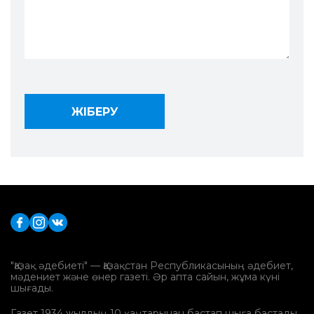
"Қазақ әдебиеті" — Қазақстан Республикасының әдебиет,
мәдениет және өнер газеті. Әр апта сайын, жұма күні
шығады.
Газет 1934 жылдың 10 қаңтарынан бастап шыға бастады.