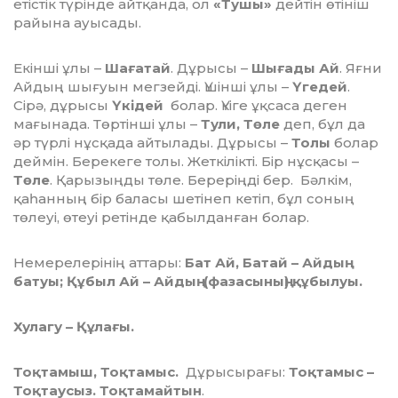
етістік түрінде айтқанда, ол
«Тушы»
дейтін өтініш
райына ауысады.
Екінші ұлы –
Шағатай
. Дұрысы –
Шығады Ай
. Яғни
Айдың шығуын мегзейді. Үшінші ұлы –
Үгедей
.
Сірә, дұрысы
Үкідей
болар. Үкіге ұқсаса деген
мағынада. Төртінші ұлы –
Тули, Төле
деп, бұл да
әр түрлі нұсқада айтылады. Дұрысы –
Толы
болар
деймін. Берекеге толы. Жеткілікті. Бір нұсқасы –
Төле
. Қарызыңды төле. Береріңді бер. Бәлкім,
қаһанның бір баласы шетінеп кетіп, бұл соның
төлеуі, өтеуі ретінде қабылданған болар.
Немерелерінің аттары:
Бат Ай, Батай – Айдың
батуы; Құбыл Ай – Айдың (фазасының) құбылуы.
Хулагу – Құлағы.
Тоқтамыш, Тоқтамыс.
Дұрысырағы:
Тоқтамыс –
Тоқтаусыз. Тоқтамайтын
.