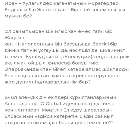
Иран – Хулагилдер қағанатының мұрагерлері.
Енді тағы бір Жаңғыз хан – Бірегей көсем шығуы
мүмкін бе?
Ол сайыпқыран Шыңғыс хан емес, тағы бір
Жаңғыз
хан – Наполеонның ізін басушы да, белгілі бір
діннің тізгінін ұстаушы да, нәсілшіл де, шовинист
те емес, Құнфұдзының (Конфуций) теңдесі дерлік
ақылман ойшыл, философ болуы тиіс.
Әпербақандықпен білегі көтере алмас шоқпарды
беліне қыстырған әумесер крест көтерушіден
жер дүниені құтқарарлық кім бар?
Бүкіл әлемдік дін өкілдері құрылтайларының
Астанада өтуі, G-Global идеясының дүниеге
кеңінен тарап, Мәңгілік Ел құру шараларын
Елбасының үздіксіз көтеретіні біздің сөз қып
отырған әңгімеміздің басты түйіні емес пе?!