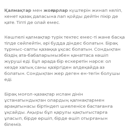
Қалмақтар
мен
жоңғарлар
күштерін жинап келіп,
кенет қазақ даласына лап қойды дейтін пікір де
қате. Тіпті де олай емес.
Көшпелі қалмақтар түрік тектес емес-ті және басқа
тілде сөйлейтін, әрі будда діндес болатын. Бірақ
тұрмыс-салты қазаққа ұқсас болатын. Сондықтан
біздің ата-бабаларымызбен қанаттаса көшіп
жүруші еді. Бұл арада бір ескеретін нәрсе: ол
кезде халық саны қазіргіден әлдеқайда аз
болатын. Сондықтан жер деген ен-тегін болушы
еді.
Бірақ моғол-қазақтар ислам дінін
ұстанатындықтан олардың қалмақтармен
арақатынасы біртіндеп шиеленісе бастағанға
ұқсайды. Ақыры бұл қарулы қақтығыстарға
ұласып, бірде өршіп, бірде өшіп отырғанын
білеміз.