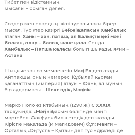
Тибет пен Үндістанның
мысалы – осыған дәлел.
Сөздер мен олардың кілті туралы тағы бірер
мысал. Түріктер қазіргі
Бейжің қаласын Ханбалық
атаған.
Ханы – хан, патша, ал Балықтың екі мәні
болған, олар – балық және қала
. Сонда
Ханбалық – Патша қаласы
болып шығады, яғни –
Астана
.
Шыңғыс хан өз мемлекетін
Мәңгі Ел
деп атады.
Айтпақшы, оның немересі Құбылай құрған
қағанатттың (империя) атауы – Юань, ал мұның
бір аудармасы –
Шексіздік, Мәңгілік
.
Марко Поло өз кітабының (1290 ж.)
С ХХХІХ
тарауында: «
Мәңгінің
басым бөлігінде мәңгі
мәртебелі Факфур» билік етеді» деп жазады.
Кіріспе мақалада (И.Магидович) бұл:
Манги
–
Орталық «Оңтүстік – Қытай» деп түсіндіріледі де