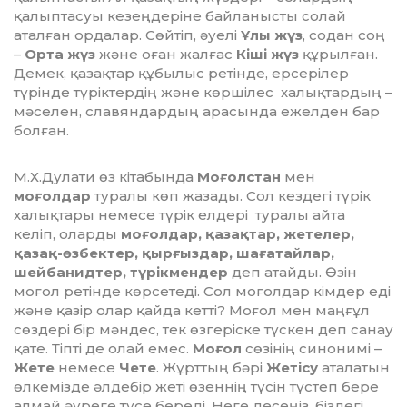
қалыптасуы кезеңдеріне байланысты солай
аталған ордалар. Сөйтіп, әуелі
Ұлы жүз
, содан соң
–
Орта жүз
және оған жалғас
Кіші жүз
құрылған.
Демек, қазақтар құбылыс ретінде, ерсерілер
түрінде түріктердің және көршілес халықтардың –
мәселен, славяндардың арасында ежелден бар
болған.
М.Х.Дулати өз кітабында
Моғолстан
мен
моғолдар
туралы көп жазады. Сол кездегі түрік
халықтары немесе түрік елдері туралы айта
келіп, оларды
моғолдар, қазақтар, жетелер,
қазақ-өзбектер, қырғыздар, шағатайлар,
шейбанидтер, түрікмендер
деп атайды. Өзін
моғол ретінде көрсетеді. Сол моғолдар кімдер еді
және қазір олар қайда кетті? Моғол мен маңғұл
сөздері бір мәндес, тек өзгеріске түскен деп санау
қате. Тіпті де олай емес.
Моғол
сөзінің синонимі –
Жете
немесе
Чете
. Жұрттың бәрі
Жетісу
аталатын
өлкемізде әлдебір жеті өзеннің түсін түстеп бере
алмай әуреге түсе береді. Неге десеңіз, біздегі