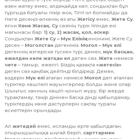
өзен жетеу емес, әлдеқайда көп, сондықтан бұл
тұрғыда бәтуалы пікір жоқ. Тіпті ол болмайды да.
Неге десеңіз өлкенің өз аты
Жетісу
емес,
Жете Су
,
яғни
Көне Жасақ. Су
сөзінің түрік тілінде екі
мағынасы бар:
1) су, 2) жасақ, қол, әскер
.
Сондықтан
Жете Су – Мүк Елінің
синонимі, Жете Су
десек –
Моголстан
дегеніміз.
Моғол – Мүк елі
дегеннің өзгеріске түскен түрі, демек,
мүк басқан,
ежелден келе жатқан ел
деген сөз.
Жете
немесе
чете
– тамыр, ежелгі. Біздің қазақта
«жетесіз»
деген сөз қаңбақ дейтінді білдіреді. Демек,
өздерін
Мүк елі
атаған немесе
Моғол
деп аталған
түріктер көшпелі жауынгерлер болды және олар
Шыңғыс ханның көшіп-қонып жүру, бір жерде
тұрақтамау, тәңір дінінен басқа дінді қабылдамау,
түріктердің көне дәстүрлерін сақтау туралы
өсиеттерін орындады.
Ал
жетедей
емес, исламды ерте қабылдаған,
отырықшылыққа ыңғай беріп,
сарттармен