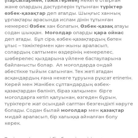
(парсылармен, тәжіктермен)
некеге отырған
және олардың дәстүрлерін тұтынған
түріктер
өзбек-қазақтар
деп аталды. Шыңғыс ханның
ұрпақтары арасында ислам дінін тұтынған
немересі
Өзбек
хан болатын,
Өзбек-қазақ
атауы
содан шыққан.
Моғолдар
оларды
қара ойнас
деп атады. Бұл сірә, өзбек-қазақтардың бөтен
ұлыс – тәжіктермен қан-жыны араласып,
солардың салтымен өздерінің немерелес,
шөберелес қыздарына үйлене бастауларына
байланысты болар. Ал моғолдарда ондай
әбестікке тыйым салынған. Тек жеті атадан
асқандардың ғана некеге тұруына рұқсат етілетін.
Керей мен Жәнібек сұлтандардың өзбек-
қазақтардан бөлініп, біраз халқымен бірге
моғолдарға кетіп қалуынан, өзгеден бұрын,
түріктерге жат осындай салттан безгендікті көруге
болады. Содан былай
моғолдар
мен
қазақтар
мидай араласып, бір халыққа айналған болу
керек.