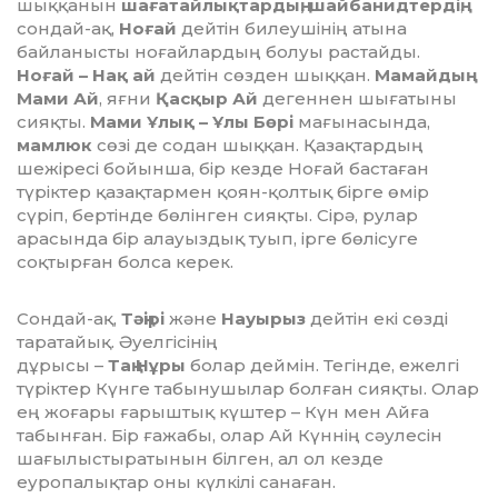
шыққанын
шағатайлықтардың, шайбанидтердің
,
сондай-ақ,
Ноғай
дейтін билеушінің атына
байланысты ноғайлардың болуы растайды.
Ноғай – Нақ ай
дейтін сөзден шыққан.
Мамайдың
Мами Ай
, яғни
Қасқыр Ай
дегеннен шығатыны
сияқты.
Мами Ұлық – Ұлы Бөрі
мағынасында,
мамлюк
сөзі де содан шыққан. Қазақтардың
шежіресі бойынша, бір кезде Ноғай бастаған
түріктер қазақтармен қоян-қолтық бірге өмір
сүріп, бертінде бөлінген сияқты. Сірә, рулар
арасында бір алауыздық туып, ірге бөлісуге
соқтырған болса керек.
Сондай-ақ,
Тәңірі
және
Науырыз
дейтін екі сөзді
таратайық. Әуелгісінің
дұрысы –
Таң Нұры
болар деймін. Тегінде, ежелгі
түріктер Күнге табынушылар болған сияқты. Олар
ең жоғары ғарыштық күштер – Күн мен Айға
табынған. Бір ғажабы, олар Ай Күннің сәулесін
шағылыстыратынын білген, ал ол кезде
еуропалықтар оны күлкілі санаған.