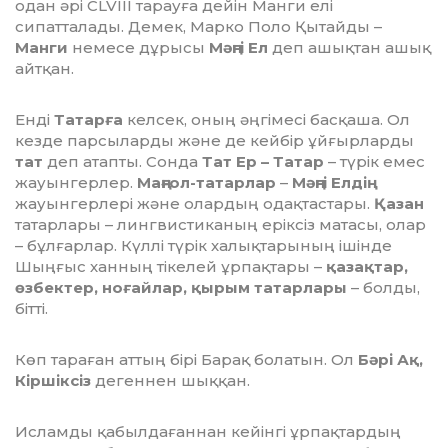
одан әрі CLVІІІ тарауға дейін Манги елі
сипатталады. Демек, Марко Поло Қытайды –
Манги
немесе дұрысы
Мәңгі Ел
деп ашықтан ашық
айтқан.
Енді
Татарға
келсек, оның әңгімесі басқаша. Ол
кезде парсыларды және де кейбір ұйғырларды
тат
деп атапты. Сонда
Тат Ер – Татар
– түрік емес
жауынгерлер.
Маңғол-татарлар
–
Мәңгі Елдің
жауынгерлері және олардың одақтастары.
Қазан
татарлары – лингвистиканың еріксіз матасы, олар
– бұлғарлар. Күллі түрік халықтарының ішінде
Шыңғыс ханның тікелей ұрпақтары –
қазақтар,
өзбектер, ноғайлар, қырым татарлары
– болды,
бітті.
Көп тараған аттың бірі Барақ болатын. Ол
Бәрі Ақ,
Кіршіксіз
дегеннен шыққан.
Исламды қабылдағаннан кейінгі ұрпақтардың