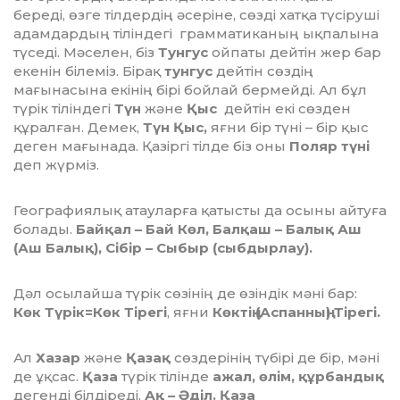
береді, өзге тілдердің әсеріне, сөзді хатқа түсіруші
адамдардың тіліндегі грамматиканың ықпалына
түседі. Мәселен, біз
Тунгус
ойпаты дейтін жер бар
екенін білеміз. Бірақ
тунгус
дейтін сөздің
мағынасына екінің бірі бойлай бермейді. Ал бұл
түрік тіліндегі
Түн
және
Қыс
дейтін екі сөзден
құралған. Демек,
Түн
Қыс,
яғни бір түні – бір қыс
деген мағынада. Қазіргі тілде біз оны
Поляр түні
деп жүрміз.
Географиялық атауларға қатысты да осыны айтуға
болады.
Байқал – Бай Көл, Балқаш – Балық Аш
(Аш Балық), Сібір – Сыбыр (сыбдырлау).
Дәл осылайша түрік сөзінің де өзіндік мәні бар:
Көк Түрік=Көк Тірегі
, яғни
Көктің (Аспанның) Тірегі.
Ал
Хазар
және
Қазақ
сөздерінің түбірі де бір, мәні
де ұқсас.
Қаза
түрік тілінде
ажал, өлім, құрбандық
дегенді білдіреді,
Ақ – Әділ. Қаза