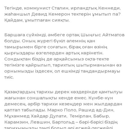
Тегінде, коммунист Сталин, ирландтық Кеннеди,
жаһаншыл Девид Кемерон тектерін ұмытып па?
Қайдам, ұмытпаған сияқты.
Баршаға сүйкімді, әмбеге ортақ Шыңғыс Айтматов
болды. Оның жүрегі бүкіл әлемнің қан
тамырымен бірге соғатын, бірақ оған өзінің
қырғыздары өзгелерден артық көрінетін.
Сондықтан біздің де әрқайсымыз оқта-текте
тегімізге қайрылып, тарихтың шытырманынан өз
орнымызды іздесек, ол ешкімді таңдан­дыр­мауы
тиіс.
Қазақтардың тарихы дерек көздерінде қамтылуы
жағынан соншалықты кенде емес. Күнбе-күн
демесең, әрбір тари­хи кезеңдер мен жылдардан
қаптап табылады. Марко Поло, Рашид ад-Дин,
Мұхаммед Хайдар Дулати, Темірлан, Бабыр,
Карамзин, Левшин, Бартольд – бәрі-бәрісі біздің
тарихымызды тәнті болып әрі егжей-тегжейлі