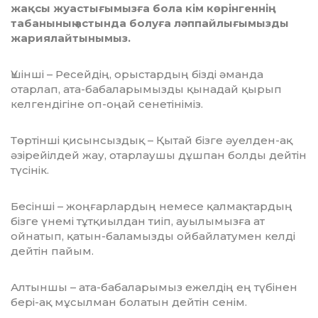
жақсы жуастығымызға бола кім көрінгеннің
табанының астында болуға ләппайлығымызды
жариялайтынымыз.
Үшінші – Ресейдің, орыстардың бізді әманда
отарлап, ата-бабаларымызды қынадай қырып
келгендігіне оп-оңай сенетініміз.
Төртінші қисынсыздық – Қытай бізге әуелден-ақ
әзірейілдей жау, отарлаушы дұшпан болды дейтін
түсінік.
Бесінші – жоңғарлардың немесе қалмақтардың
бізге үнемі тұтқиылдан тиіп, ауылымызға ат
ойнатып, қатын-баламызды ойбайлатумен келді
дейтін пайым.
Алтыншы – ата-бабаларымыз ежелдің ең түбінен
бері-ақ мұсылман болатын дейтін сенім.