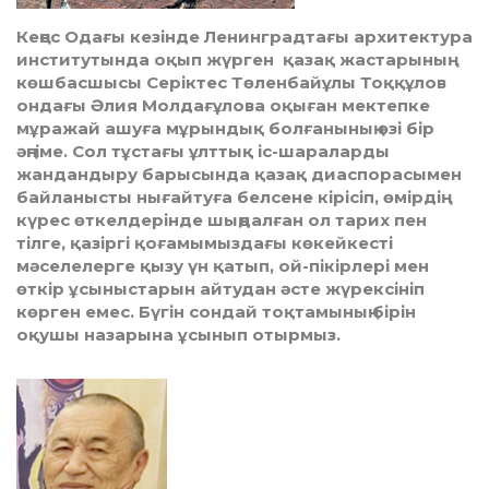
Кеңес Одағы кезінде Ленинградтағы архитектура
институтында оқып жүрген қазақ жастарының
көшбасшысы Серіктес Төленбайұлы Тоққұлов
ондағы Әлия Молдағұлова оқыған мектепке
мұражай ашуға мұрындық болғаны­ның өзі бір
әңгіме. Сол тұстағы ұлттық іс-шараларды
жандандыру барысында қазақ диаспорасымен
байланысты нығайтуға белсене кірісіп, өмірдің
күрес өткел­дерінде шыңдалған ол тарих пен
тілге, қазіргі қоғамымыздағы көкейкесті
мәселелерге қызу үн қатып, ой-пікірлері мен
өткір ұсыныстарын айтудан әсте жүрексініп
көрген емес. Бүгін сондай тоқтамының бірін
оқушы назарына ұсынып отырмыз.