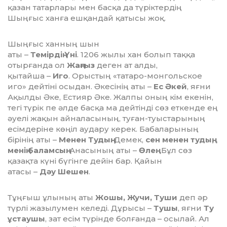
қазан татарлары мен басқа да түріктердің
Шыңғыс ханға ешқандай қатысы жоқ.
Шыңғыс ханның шын
аты –
Темірдің Үні
. 1206 жылы хан болып таққа
отырғанда ол
Жаңғыз
деген ат алды,
қытайша –
Иго
. Орыстың «татаро-монгольское
иго» дейтіні осыдан. Әкесінің аты –
Ес Әкей
, яғни
Ақылды Әке, Естияр Әке. Жалпы оның кім екенін,
тегі түрік пе әлде басқа ма дейтінді сөз еткенде ең
әуелі жақын айналасының, туған-туыстарының
есімдеріне көңіл аудару керек. Бабаларының
бірінің аты –
Менен Тудың
. Демек,
сен менен тудың,
менің баламсың
. Анасының аты –
Өлең
. Бұл сөз
қазақта күні бүгінге дейін бар. Қайын
атасы –
Дәу Шешен
.
Тұңғыш ұлының аты
Жошы, Жучи, Туши
деп әр
түрлі жазылумен келеді. Дұрысы –
Тушы
, яғни
Ту
ұстаушы
, зат есім түрінде болғанда – осылай. Ал