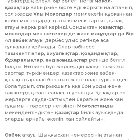
Түріктердің елеулі бір бөлегі, негізі
моғол-
қазақтар
Бабырмен бірге Үнді жорығына аттанып,
сол жерде
Ұлы Моғолдар
мемлекетін құрғаннан
кейін моғолдардың аты көмескі тартып, қазақ
атауы жарқырай көрінді. Сондықтан
қазақтар,
моғолдар мен жетелер де және маңғұлдар да бір
.
Ал
өзбек
атауы дербес ұлыс ретінде аса
тұлғалана қоймады. Олар көбінесе
ташкенттіктер, хиуалықтар, қоқандықтар,
бұхаралықтар, әндіжандықтар
ретінде белгілі
болды. Өйткені, бұл жерлердің халқы тәжіктер,
сарттар, түркімендер, қазақтар және өзбек-
қазақтар аралас болатын және олар түрік тілдес
бола тұрып, отырықшылыққа бой ұрды және
тәжіктердің салт-санасын ұстанды. Қазақтар ол
жерлерге сауда-саттықпен баратын және хан
тұқымы – төрелер негізінен
Моғолстанды
мекендейтіндіктен
қазақтар
билік ауысқанда
оларды арнайы әкеліп, хан сайлайтын.
Өзбек
атауы Шыңғысхан немересінің атынан