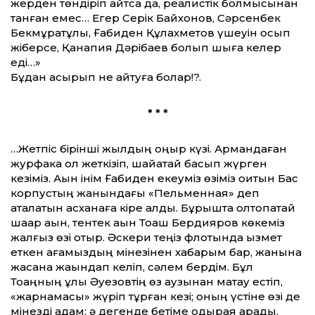
жерден төндіріп айтса да, реалистік болмысынан
танған емес… Егер Серік Байхонов, Сәрсенбек
Бекмұратұлы, Ғабиден Құлахметов үшеуін қосып
жіберсе, Қанапия Дәрібаев болып шыға келер
еді…»
Бұдан асырып не айтуға болар!?.
* * *
…Жетпіс бірінші жылдың қоңыр күзі. Армандаған
журфакқа қол жеткізіп, шайқақтай басып жүрген
кезіміз. Ақын інім Ғабиден екеуміз өзіміз оқитын Бас
корпустың жанындағы «Пельменная» деп
аталатын асханаға кіре қалдық. Бұрышта қолтоқпақтай
шақар ақын, тентек ақын Тоқаш Бердияров көкеміз
жалғыз өзі отыр. Әскери теңіз флотында қызмет
еткен ағамыздың мінезінен хабарым бар, жанына
жасқана жақындап келіп, сәлем бердім. Бұл
Тоқаңның ұлы Әуезовтің өз аузынан мақтау естіп,
«жарнамасы» жүріп тұрған кезі; оның үстіне өзі де
мінезді адам; ә дегенде бетіме одырая қарады.