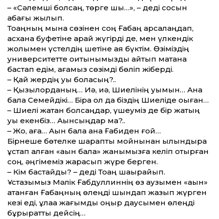
– «Сәлемші болсаң, төрге шық…», – деді сосын
қабағы жылып.
Тоқаңның мына сөзінен соң Ғабаң арсалаңдап,
асхана буфетіне қарай жүгірді де, мен үлкендік
жолымен үстелдің шетіне аяқ бүктім. Өзіміздің
университетте оқитынымызды айтып мақтана
бастап едім, ағамыз сөзімді бөліп жіберді.
– Қай жердің қуы боласың?..
– Қызылорданың… Иә, иә, Шиелінің қуымын… Ана
бала Семейдікі… Бірақ ол да біздің Шиеліде оқыған…
– Шиелі жақтан болсаңдар, үшеуміз де бір жақтың
қуы екенбіз… Ақынсыңдар ма?..
– Жоқ, аға… Ақын бала ана Ғабиден ғой…
Бірнеше бөтелке шарапты мойнынан қылқындыра
ұстап алған «ақын бала» жанымызға келіп отырған
соң, әңгімеміз жарасып жүре берген.
– Кім бастайды? – деді Тоқаң шақырайып.
Ұстазымыз Мәлік Ғабдуллиннің өз аузымен «ақын»
атанған Ға­баңның өлеңді шындап жазып жүр­ген
кезі еді, құлаққа жағымды қоң­ыр даусымен өлеңді
бұрқыратты дейсің…