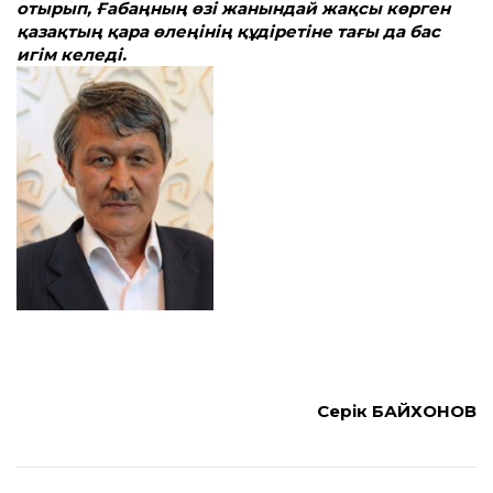
отырып, Ғабаңның өзі жанындай жақсы көрген
қазақтың қара өлеңінің құдіретіне тағы да бас
игім келеді.
Серік БАЙХОНОВ