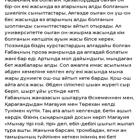
бір-он екі жасында өз қатарының алды болғанын
шиелілік сыныптастары, Аягөзде оқыған он үш-он
бес жасында өз қатарының алды болғанын
шолпандық сыныптастары айтып отырады. Ал
университетте оқыған он-жиырма жасында кім
болғанын көпшілік қауым жақсы білсе керек.
Поэзияда біздің курстастардың алғадайы болған
Ғабаңның проза жанрында да алғадай болатын
жөні бар еді. Артында мол дайын­дығы, мыңдаған
бет жазбалары қалды. Сол ажалға қимас асылымыз
әбден кемеліне келген елу екі жасында мына
жарық дүниеге қош-қош айтып кете барды. Қош-қош
айта алса жақсы. Әбден сілікпесі шыққан жүрегі сыр
беріп, шырт ұйқы үстінде кетті.
Ғабаңның жаназасын шығаруға Өскеменнен мен,
Қарағандыдан Мағауия мен Төрехан келді.
Түнімен күттік. Таң ата алып келгенде, бетін ашып
көрдік. Өзінің сыңарындай досын көріп Мағауия
«Мынау тірі ғой, тірі» деп, ебіл-дебілі шығып жылап
тұра қашты. Жанына барсам, тромбадан, яғни қан
тамырының түйілінен кеткен інімнің екі беті