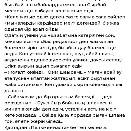
бықыбай-шықыбайларды емес, ана Сырбай
месқарынды сабауға келе жатыр едік…
«Келе жатыр едік» деген сөзге салмақ сала сөйлеп,
«мыналарды көрдіңдер ме?» дегендей, біз жаққа
одырая бір қарап қойды.
Одақтың үйінің үшінші қабатына көтерілген соң,
көкеміз есігіне «Бас редактор» деп жазылған
бөлмеге кіріп кетті де, біз қабылдау бөлмесінде
қалдық. Көп ұзамай іштен шаңқ-шұңқ айқай шықты,
әлдененің еденге дүрс етіп құлаған даусы естілді.
Есікті ақырын ашып сығалап едім:
– Жоғалт көзіңді!… Өзім шақырам!.. – Маған қарай зу
ете түскен кітаптан жалтарып, есікті сыртынан
жаба қойғанмын. Көп ұзамай сыртқа көкеміздің өзі
де шықты.
– Сабамасам да, бір қорқыттым бәлемді… – деді
қоразданып. – Бүкіл Сыр бойының шпанасын
жинап әкелдім деп едім, үстелінің астына кіріп
кете жаздады… Өзі де Қызылордада оқыған шпана
ғой, өлетін жерін біледі…
Қайтадан «Пельменнаяға» беттеп келеміз.