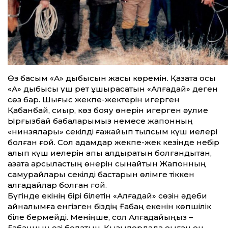
Өз басым «А» дыбысын жақсы көремін. Қазақта осы
«А» дыбысы үш рет ұшырасатын «Алғадай» деген
сөз бар. Шығыс жекпе-жектерін игерген
Қабанбай, сиқыр, көз бояу өнерін игерген әулие
Ырғызбай бабаларымыз немесе жапонның
«нинзялары» секілді ғажайып тылсым күш иелері
болған ғой. Сол адамдар жекпе-жек кезінде небір
алып күш иелерін қапы қалдыратын болғандықтан,
қазақта қарсыластың өнерін сынайтын Жапонның
самурайлары секілді бастарын өлімге тіккен
алғадайлар болған ғой.
Бүгінде екінің бірі білетін «Алғадай» сөзін әдеби
айналымға енгізген біздің Ғабаң екенін көпшілік
біле бермейді. Меніңше, сол Алғадайыңыз –
Ғабаңның өзі болатын. Қызылордада оқыған он