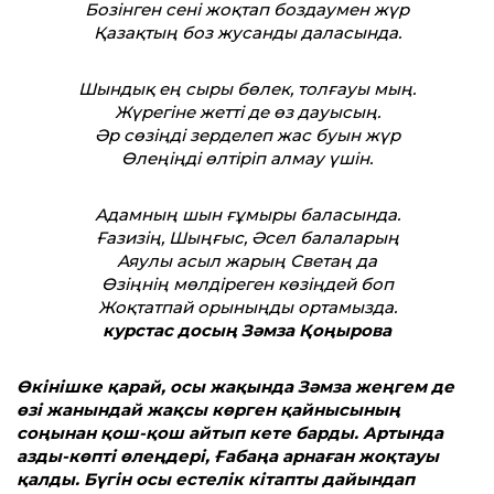
Бозінген сені жоқтап боздаумен жүр
Қазақтың боз жусанды даласында.
Шындық ең сыры бөлек, толғауы мың.
Жүрегіне жетті де өз дауысың.
Әр сөзіңді зерделеп жас буын жүр
Өлеңіңді өлтіріп алмау үшін.
Адамның шын ғұмыры баласында.
Ғазизің, Шыңғыс, Әсел балаларың
Аяулы асыл жарың Светаң да
Өзіңнің мөлдіреген көзіңдей боп
Жоқтатпай орыныңды ортамызда.
курстас досың Зәмза Қоңырова
Өкінішке қарай, осы жақында Зәмза жеңгем де
өзі жанындай жақсы көрген қайнысының
соңынан қош-қош айтып кете барды. Артында
азды-көпті өлеңдері, Ғабаңа арнаған жоқтауы
қалды. Бүгін осы естелік кітапты дайындап