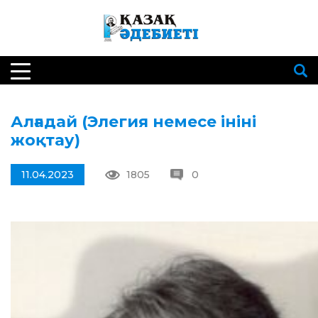
Алғадай (Элегия немесе ініні
жоқтау)
11.04.2023
1805
0