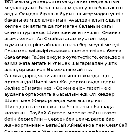
1971 жылы университетке оқуға келгенде алтын
медальді ақын бала шығармадан үштік баға алып
қалды. Осыдан бір жыл бұрын шығармадан үштік
бағаны өзім де алғанмын. Ауылдан алып-ұшып
келген он алтыға да толмаған баланың сағы
сынып тұрғанда, Шиеліден алып-ұшып Смайыл
ағам жеткен. Ал Смайыл ағам жүрген жер
жұмақтың төріне айналып сала бермеуші ме еді.
Сонымен өзі өмірі оқымаған шет ел тілінен бестік
баға алған Ғабаң екеу­міз оқуға түстік те, өлеңдерін
өзіміз жатқа айтатын Ұлықбек шығармадан үштік
алып, орысы көп Өскеменіне қайтты.
Ол жылдары, яғни алпысыншы жылдардың
ортасында Шиелі мен Жаңақорған аудандары
бөліне қоймаған кез, «Өскен өңір» газеті – екі
ауданға ортақ жалғыз басылым еді. Ол кездері
Шиелі мен Жаңақорғанда жазғыштар көп.
Шиеліден газеттің жарты бетін алып баллада
жазатын – Таубай Ортаев, мереке сайын газет
бетін бермейтін – Сәрсенбек Бекмұратов бар.
Жаңақорғаннан – Бақтыбай Айнабеков пен Оңалбай
Садықов келеді. Жастары менен кіші – Қуандық