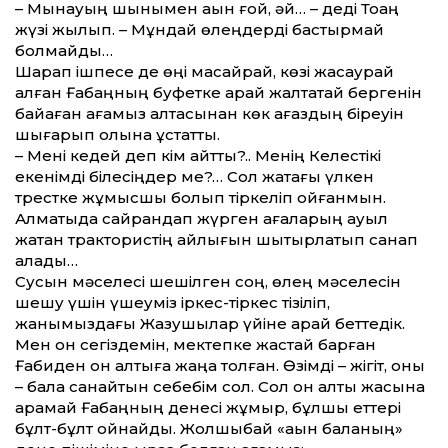
– Мынауың шынымен ақын ғой, әй… – деді Тоқаң
жүзі жылып. – Мұндай өлеңдерді бастырмай
болмайды…
Шарап ішпесе де өңі масайрай, көзі жасаурай
қалған Ғабаңның буфетке қарай жалтақтай бергенін
байқаған ағамыз қалтасынан көк қағаздың біреуін
шығарып қолына ұстатты.
– Мені кедей деп кім айтты?.. Менің Келестікі
екенімді білесіңдер ме?… Сол жақтағы үлкен
трестке жұмысшы болып тіркеліп қойғанмын.
Алматыда сайрандап жүрген ағаларың ауыл
жақтан трактористің айлығын шытырлатып санап
алады…
Сусын мәселесі шешілген соң, өлең мәселесін
шешу үшін үшеуміз іркес-тіркес тізіліп,
жанымыздағы Жазушылар үйіне қарай беттедік.
Мен он сегіздемін, мектепке жастай барған
Ғабиден он алтыға жаңа толған. Өзімді – жігіт, оны
– бала санайтын себебім сол. Сол он алты жасына
қарамай Ғабаңның денесі жұмыр, бұлшық еттері
бұлт-бұлт ойнайды. Жолшыбай «ақын баланың»