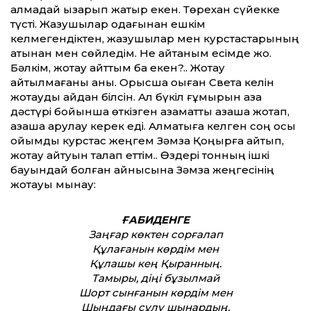
алмадай қызарып жатыр екен. Төрехан сүйекке
түсті. Жазушылар одағынан ешкім
келмегендіктен, жазушылар мен курстастарының
атынан мен сөйледім. Не айтқаным есімде жоқ.
Бәлкім, жоқтау айттым ба екен?.. Жоқтау
айтылмағаны анық. Орысша оқыған Света келін
жоқтауды қайдан білсін. Ал бүкіл ғұмырын қазақ
дәстүрі бойынша өткізген азаматты қазақша жоқтап,
қазақша арулау керек еді. Алматыға келген соң осы
ойымды курстас жеңгем Зәмза Қоңырға айтып,
жоқтау айтуын талап еттім.. Өздері тонның ішкі
бауындай болған қайнысына Зәмза жеңгесінің
жоқтауы мынау:
ҒАБИДЕНГЕ
Заңғар көктен сорғалап
Құлағанын көрдім мен
Құлашы кең Қыранның.
Тамыры, діңі бұзылмай
Шорт сынғанын көрдім мен
Шыңдағы сұлу шынардың.