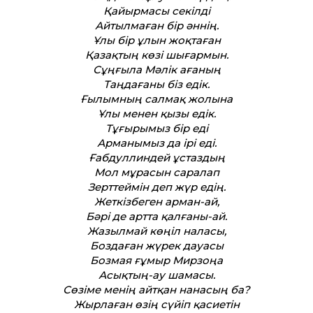
Қайырмасы секілді
Айтылмаған бір әннің.
Ұлы бір ұлын жоқтаған
Қазақтың көзі шығармын.
Сұңғыла Мәлік ағаның
Таңдағаны біз едік.
Ғылымның салмақ жолына
Ұлы менен қызы едік.
Тұғырымыз бір еді
Арманымыз да ірі еді.
Ғабдуллиндей ұстаздың
Мол мұрасын саралап
Зерттеймін деп жүр едің.
Жеткізбеген арман-ай,
Бәрі де артта қалғаны-ай.
Жазылмай көңіл наласы,
Боздаған жүрек дауасы
Бозмая ғұмыр Мирзоңа
Асықтың-ау шамасы.
Сөзіме менің айтқан нанасың ба?
Жырлаған өзің сүйіп қасиетін