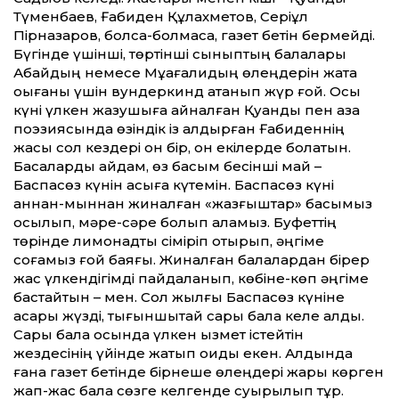
Түменбаев, Ғабиден Құлахметов, Серіқұл
Пірназаров, болса-болмаса, газет бетін бермейді.
Бүгінде үшінші, төртінші сыныптың балалары
Абайдың немесе Мұқағалидың өлеңдерін жатқа
оқығаны үшін вундеркинд атанып жүр ғой. Осы
күні үлкен жазушыға айналған Қуандық пен қазақ
поэзиясында өзіндік із қалдырған Ғабиденнің
жасы сол кездері он бір, он екілерде болатын.
Басқаларды қайдам, өз басым бесінші май –
Баспасөз күнін асыға күтемін. Баспасөз күні
аннан-мыннан жиналған «жазғыштар» басымыз
қосылып, мәре-сәре болып қаламыз. Буфеттің
төрінде лимонадты сіміріп отырып, әңгіме
соғамыз ғой баяғы. Жиналған балалардан бірер
жас үлкендігімді пайдаланып, көбіне-көп әңгіме
бастайтын – мен. Сол жылғы Баспасөз күніне
ақсары жүзді, тығыншықтай сары бала келе қалды.
Сары бала осында үлкен қызмет істейтін
жездесінің үйінде жатып оқиды екен. Алдында
ғана газет бетінде бірнеше өлеңдері жарық көрген
жап-жас бала сөзге келгенде суырылып тұр.