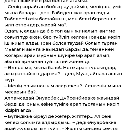
дене пішіміне ырза болған ағамыз:
– Сенің сорайған бойың-ау деймін, меніңше, үміт
мына балада – деп, Ғабиден жаққа қарап қояды. –
Төбелесті өзім бастаймын, мен белгі бергенше,
қылп етпеңдер, жарай ма?.
Одақтың алдында бір топ ақын жиналып, әңгіме
соғып тұр екен, бәрі түйіліп келген Тоқаңды көріп
іш жиып қалды. Тоқаң болса таудай болып тұрған
Мұқағали ақынға жақындап барды да, төменнен
жоғары қарай мұрнын шүйіре бір қарап алып,
қабақтай қарнынан түйгіштей жөнелді.
– Өлтіре ме, мына бәле!.. Неге қарап тұрсыңдар,
ажыратпайсыңдар ма? – деп, Мұқаң айнала қашып
жүр.
– Менің қолымнан кім алар екен?.. Сенгенің мына
месқарын ба?..
Алпамсадай Әнуарбек Дүйсенбиевке жақындай
берді де, оның өзіне түйіле қарап тұрғанын көріп
кідіріп қалды.
– Бүгіндікке біреуі де жетер, жігіттер… Ал сені
келесі соғымға қалдырдым… – деді Әнуарбекке
қарай жұдырығын түйіп. – Жалпы сендер секілді