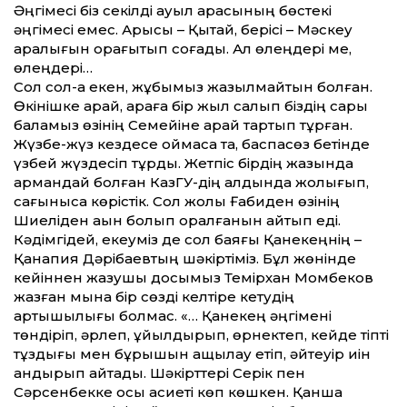
Әңгімесі біз секілді ауыл арасының бөстекі
әңгімесі емес. Арысы – Қытай, берісі – Мәскеу
аралығын орағытып соғады. Ал өлеңдері ме,
өлеңдері…
Сол сол-ақ екен, жұбымыз жазылмайтын болған.
Өкінішке қарай, араға бір жыл салып біздің сары
баламыз өзінің Семейіне қарай тартып тұрған.
Жүзбе-жүз кездесе қоймасақ та, баспасөз бетінде
үзбей жүздесіп тұрдық. Жетпіс бірдің жазында
армандай болған КазГУ-дің алдында жолығып,
сағыныса көрістік. Сол жолы Ғабиден өзінің
Шиеліден ақын болып оралғанын айтып еді.
Кәдімгідей, екеуміз де сол баяғы Қанекеңнің –
Қанапия Дәрібаевтың шәкіртіміз. Бұл жөнінде
кейіннен жазушы досымыз Темірхан Момбеков
жазған мына бір сөзді келтіре кетудің
артықшылығы болмас. «… Қанекең әңгімені
төндіріп, әрлеп, құйылдырып, өрнектеп, кейде тіпті
тұздығы мен бұрышын ащылау етіп, әйтеуір иін
қандырып айтады. Шәкірттері Серік пен
Сәрсенбекке осы қасиеті көп көшкен. Қанша