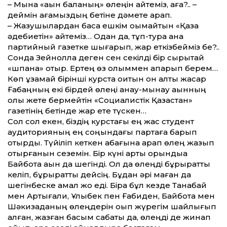
– Мына «ақын баланың» өлеңін қайтеміз, аға?.. –
деймін ағамыздың бетіне дәмете қарап.
– Жазушылардан басқа ешкім оқымайтын «Қазақ
әдебиетін» қайтеміз… Одан да, тұп-тура ана
партийный газетке шығарып, жарқ еткізбейміз бе?..
Сонда Зейнолла деген сен секілді бір сырықтай
«шпана» отыр. Ертең өз қолыммен апарып берем…
Көп ұзамай бірінші курста оқитын он алты жасар
Ғабаңның екі бірдей өлеңі анау-мынау ақынның
қолы жете бермейтін «Социалистік Қазақстан»
газетінің бетінде жарқ ете түскен…
Сол сол екен, біздің курстағы ең жас студент
аудиторияның ең соңындағы партаға барып
отырды. Түйіліп кеткен қабағына қарап өлең жазып
отырғанын сеземін. Бір күні артқы орындыққа
Байбота ақын да шегінді. Ол да өлеңді бұрқыратты
келіп, бұрқыратты дейсің. Бұдан әрі маған да
шегінбеске амал жоқ еді. Бірақ бұл кезде Танабай
мен Артығали, Ұлықбек пен Ғабиден, Байбота мен
Шәкизаданың өлеңдерін оқып жүрегім шайлығып
қалған, жазған басым сабақты да, өлеңді де жинап