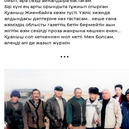
қойып, қара сөзді айналдыра бастағам.
Бір күні ең артқы орындықта тұқжиып отырған
Қуаныш Жиенбайға көзім түсті. Үзіліс кезінде
алдындағы дәптеріне көз тастасам… кеше ғана
өзіміздің облыстық газеттің бетін бермейтін ақын
жігітім өзім секілді проза жанрына көшкен екен…
Қуаныш сол кеткеннен мол кетті. Мен болсам,
өлеңді әлі де жазып жүрмін.
* * *