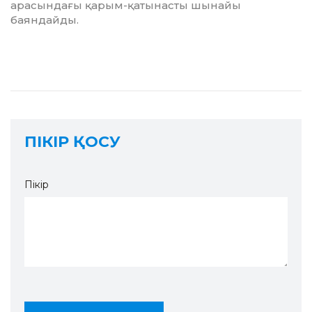
арасындағы қа­рым-қатынасты шынайы
баяндайды.
ПІКІР ҚОСУ
Пікір