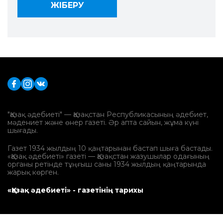
"Қазақ әдебиеті" — Қазақстан Республикасының әдебиет,
мәдениет және өнер газеті. Әр апта сайын, жұма күні
шығады.
Газет 1934 жылдың 10 қаңтарынан бастап шыға бастады.
«Қазақ әдебиеті» газеті — Қазақстан жазушылар одағының
органы ретінде тұңғыш саны 1934 жылдың қаңтарында
жарық көрген.
«Қазақ әдебиеті» - газетінің тарихы