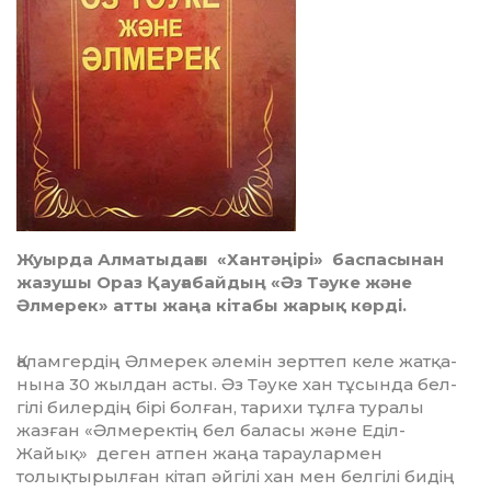
Жуырда Алматыдағы «Хантәңірі» баспасынан
жазушы Ораз Қауғабайдың «Әз Тәуке және
Әлмерек» атты жаңа кітабы жарық көрді.
Қаламгердің Әлмерек әлемін зерттеп келе жат­қа­­
нына 30 жылдан асты. Әз Тәуке хан тұсында бел­­
гілі билердің бірі бол­ған, тарихи тұлға туралы
жазған «Әлмеректің бел баласы және Еділ-
Жайық» деген атпен жаңа тараулармен
толықтырылған кітап әй­гі­лі хан мен белгілі бидің