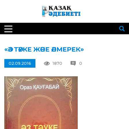
«ӘЗ ТӘУКЕ ЖӘНЕ ӘЛМЕРЕК»
02.09.2016
1870
0