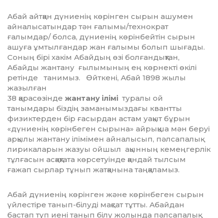
Абай айтқан дүниенің көрінген сырын ашумен
айналысатындар тән ғалымы/технократ
ғалымдар/ болса, дүниенің көрінбейтін сырын
ашуға ұмтылғандар жан ғалымы болып шығады.
Соның бірі хакім Абайдың өзі болғандықтан,
Абайды жантану ғылымының ең көрнекті өкілі
ретінде танимыз. Өйткені, Абай 1898 жылы
жазылған
38 қарасөзінде
жантану ілімі
туралы ой
танымдары біздің заманымыздағы квантты
физиктерден бір ғасырдан астам уақыт бұрын
«дүниенің көрінбеген сырына» айрықша мән беруі
арқылы жантану ілімімен айналысып, пәлсапа­лық
лирикаларын жазуы ойшыл ақынның кемеңгерлік
тұлғасын асқақтата көрсетуінде қандай тылсым
ғажап сырлар тұнып жатқанына таңқаламыз.
Абай дүниенің көрінген және көрінбеген сырын
үйлестіре танып-білуді мақсат тұтты. Абайдан
бастап түп иені танып білу жолында пәлсапалық