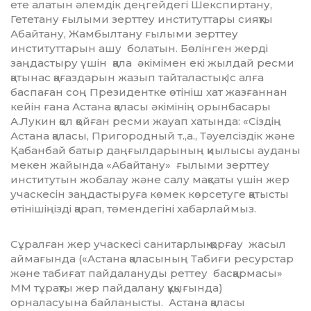
ете алатын әлемдік деңгейдегі Шекспиртану,
Гететану ғылыми зерттеу инс­титуттары сияқты
Абайтану, Жамбылтану ғылыми зерттеу
институттарын ашу болатын. Бөлінген жерді
заңдастыру үшін қала әкімімен екі жылдай ресми
қатынас қағаздарын жазып тайталастық. Іс алға
баспаған соң Президентке өтініш хат жазғаннан
кейін ғана Астана қаласы әкімінің орынбасары
А.Лукин қол қойған ресми жауап хатында: «Сіздің
Астана қаласы, Пригородный т.,а., Тәуелсіздік және
Қабанбай батыр даңғылдарының қиылысы ауданы
мекен жайында «Абайтану» ғылыми зерттеу
институтын жобалау және салу мақсаты үшін жер
учаскесін заңдастыруға көмек көрсетуге қатысты
өтінішіңізді қарап, төмендегіні хабарлаймыз.
Сұралған жер учаскесі санитарлық-қорғау жасыл
аймағында («Астана қаласының Табиғи ресурстар
және табиғат пайдалануды реттеу басқар­масы»
ММ тұрақты жер пайдалану құқығында)
орналасуына байланысты. Астана қаласы