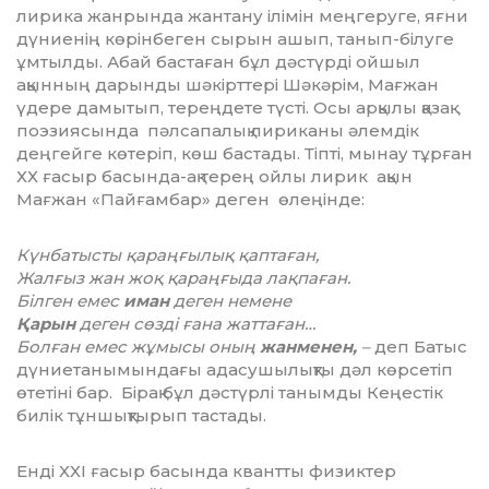
лирика жанрында жантану ілімін меңгеруге, яғни
дүниенің көрінбеген сырын ашып, танып-білуге
ұмтылды. Абай бастаған бұл дәстүрді ойшыл
ақынның дарынды шәкірттері Шәкәрім, Мағжан
үдере дамытып, тереңдете түсті. Осы арқылы қазақ
поэзиясында пәлсапалық лириканы әлемдік
деңгейге көтеріп, көш бастады. Тіпті, мынау тұрған
ХХ ғасыр басында-ақ терең ойлы лирик ақын
Мағжан «Пайғамбар» деген өлеңінде:
Күнбатысты қараңғылық қаптаған,
Жалғыз жан жоқ қараңғыда лақпаған.
Білген емес
иман
деген немене
Қарын
деген сөзді ғана жаттаған…
Болған емес жұмысы оның
жанменен,
–
деп Батыс
дүниетанымындағы адасушылықты дәл көрсетіп
өтетіні бар. Бірақ бұл дәстүрлі танымды Кеңестік
билік тұншықтырып тастады.
Енді ХХІ ғасыр басында квантты физиктер