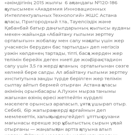
«әкімдігінің 2015 жылғы 6 ақпан­дағы №120-186
қаулы­сымен «Академия Инновационных
Интеллектуальных Технологий» ЖШС Астана
қаласы, Пригородный т.та., Тәуелсіздік және
Қабанбай батыр даңғылдарының қиылысы ауданы
мекен-жайында «Абайтану ғылыми зерттеу
орталығын» жобалау мен салу мақсаты үшін жер
учаскесін беруден бас тартылды» деп негізсіз
уәжін көлденең тартады, тіпті, басқа жерден жер
телімін берейік деген ниеті де жоқ. Бірақ стадион
салу үшін 3,5 га жерді қаланың орталығынан сөзге
келмей бере салды. Ал абайтану ғылыми зерттеу
институтына заңды түрде берілген жер телімін
сылтау айтып бермей отырған Астана қаласы
әкімінің орынбасары А.Лукин мырза танымы
жағынан өзінің өресі жетпейтін күрделі
мәселеге орынсыз араласып, ұятқа ұшырап отыр.
Себебі, бір жапырақ жерді қорғаймын деп
мемлекеттік, халықтық деңгейдегі ұлттық рухани
мағынасы ерекше зор құбылыстың сырын ұқпай
отырғаны — жаңалықтан артта қалуына алып