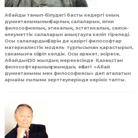
Абайды танып-білудегі басты кедергі оның
дүниетанымының барлық салаларын, яғни
философиялық, этикалық, эстетикалық, саяси-
әлеуметтік салаларын анықтауға келіп тіреледі.
Осы салалардың бәрін де қазіргі философтар
материалистік модель тұрғысынан қарастырып,
санамызға сіңіріп келдік. Осы әрекет, әсіресе,
Абайдың 150 жылдық мерекесінде Қазақстан
философтарының ұжымдық еңбегі «Абай
дүниетанымы мен философиясы» деп аталатын
арнайы ғылыми зерттеулерінде көрініс тапты.