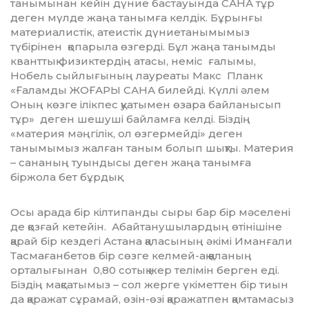
танымынан кейін дүние бастауында САНА тұр
деген мүлде жаңа танымға келдік. Бұрынғы
материалистік, атеистік дүниетанымымыз
түбірінен қопарыла өзгерді. Бұл жаңа танымды
кванттық физиктердің атасы, неміс ғалы­мы,
Нобель сыйлығының лауреаты Макс Планк
«Ғалам­ды ЖОҒАРЫ САНА билейді. Күллі әлем
Оның көзге ілікпес қуатымен өзара байланысып
тұр» деген шешуші байламға келді. Біздің
«материя мәңгілік, ол өзгермейді» деген
танымымыз жалған таным болып шықты. Материя
– сананың туындысы деген жаңа танымға
біржола бет бұрдық.
Осы арада бір кілтипанды сыры бар бір мәселені
де қозғай кетейін. Абайтанушылардың өтінішіне
қарай бір кездегі Астана қаласының әкімі Иман­ғали
Тасмағанбетов бір сөзге келмей-ақ қаланың
орталығынан 0,80 сотық жер телімін берген еді.
Біздің мақсатымыз – сол жерге үкі­­мет­тен бір тиын
да қаражат сұрамай, өзін-өзі қаражатпен қамтамасыз