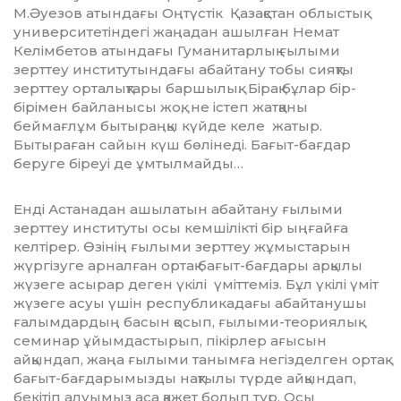
М.Әуезов атындағы Оңтүстік Қазақстан облыстық
университетіндегі жаңадан ашылған Немат
Келімбетов атындағы Гуманитарлық ғылыми
зерттеу институ­тындағы абайтану тобы сияқты
зерттеу орталықтары баршы­лық. Бірақ бұлар бір-
бірімен байланысы жоқ, не істеп жатқаны
беймағлұм бытыраңқы күйде келе жатыр.
Бытыраған сайын күш бөлінеді. Бағыт-бағдар
беруге біреуі де ұмтылмайды…
Енді Астанадан ашылатын абайтану ғылыми
зерттеу институты осы кемшілікті бір ыңғайға
келтірер. Өзінің ғылыми зерттеу жұмыстарын
жүргізуге арналған ортақ бағыт-бағдары арқылы
жүзеге асырар деген үкілі үміттеміз. Бұл үкілі үміт
жүзеге асуы үшін республикадағы абайтанушы
ғалымдардың басын қосып, ғылыми-теориялық
семинар ұйымдастырып, пікірлер ағысын
айқындап, жаңа ғылыми танымға негізделген ортақ
бағыт-бағдарымызды нақтылы түрде айқындап,
бекі­тіп алуымыз аса қажет болып тұр. Осы