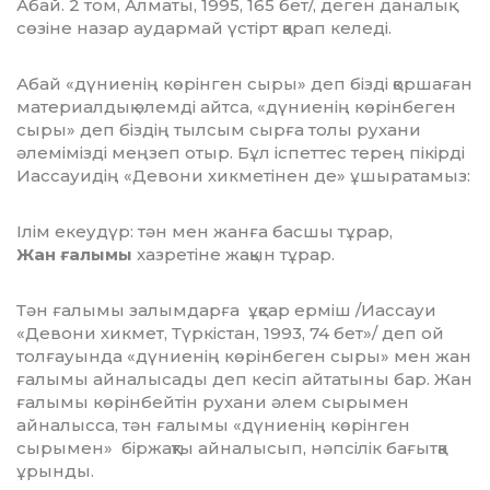
Абай. 2 том, Алматы, 1995, 165 бет/, деген даналық
сөзіне назар аудармай үстірт қарап келеді.
Абай «дүниенің көрінген сыры» деп бізді қоршаған
материалдық әлемді айтса, «дүниенің көрінбеген
сыры» деп біздің тылсым сырға толы рухани
әлемімізді меңзеп отыр. Бұл іспеттес терең пікірді
Иассауидің «Девони хикметінен де» ұшыратамыз:
Ілім екеудүр: тән мен жанға басшы тұрар,
Жан ғалымы
хазретіне жақын тұрар.
Тән ғалымы залымдарға ұқсар ерміш /Иассауи
«Девони хикмет, Түркістан, 1993, 74 бет»/ деп ой
толғауында «дүниенің көрінбеген сыры» мен жан
ғалымы айналысады деп кесіп айтатыны бар. Жан
ғалымы көрінбейтін рухани әлем сырымен
айналысса, тән ғалымы «дүниенің көрінген
сырымен» біржақты айналысып, нәпсілік бағытқа
ұрынды.