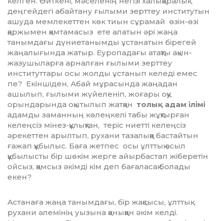
келген. Өйткені, мәселенің негізі халықаралық
деңгейдегі абайтану ғылыми зерттеу институтын
ашуда мемлекеттен көк тиын сұрамай өзін-өзі
қаржымен қамтамасыз ете алатын әрі жаңа
танымдағы дүниетанымды ұстанатын бірегей
жаңалығында жатыр. Еуропадағы атақты ақын-
жазушыларға арналған ғылыми зерттеу
институттары осы жолды ұстанып келеді емес
пе? Екіншіден, Абай мұрасында жаңадан
ашылып, ғылыми жүйеленіп, жоғары оқу
орындарында оқытылып жатқан
толық адам ілімі
адамды заманның көлеңкелі табы жұқтырған
келеңсіз мінез-құлықтан, теріс ниетті келеңсіз
әрекеттен арылтып, рухани тазалыққа бастайтын
ғажап құбылыс. Баға жетпес осы ұлттық асыл
құбылысты бір шөкім жерге айырбастап жіберетін
ойсыз, қамсыз әкімді кім деп бағаласақ болады
екен?
Астанаға жаңа танымдағы, бір жақсысы, ұлттық
рухани әлемінің уызына қаныққан әкім келді.