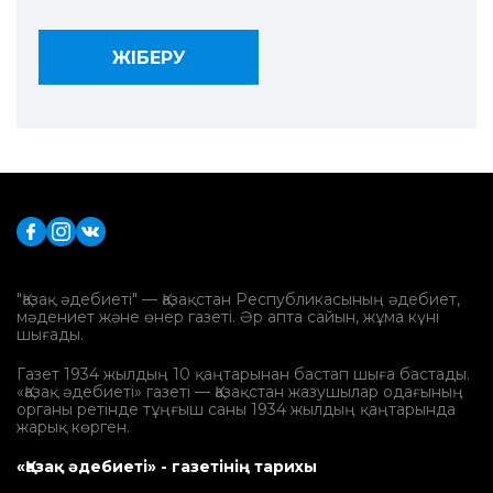
"Қазақ әдебиеті" — Қазақстан Республикасының әдебиет,
мәдениет және өнер газеті. Әр апта сайын, жұма күні
шығады.
Газет 1934 жылдың 10 қаңтарынан бастап шыға бастады.
«Қазақ әдебиеті» газеті — Қазақстан жазушылар одағының
органы ретінде тұңғыш саны 1934 жылдың қаңтарында
жарық көрген.
«Қазақ әдебиеті» - газетінің тарихы