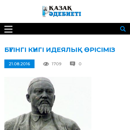
БҮГІНГІ КҮНГІ ИДЕЯЛЫҚ ӨРІСІМІЗ
21.08.2016
1709
0