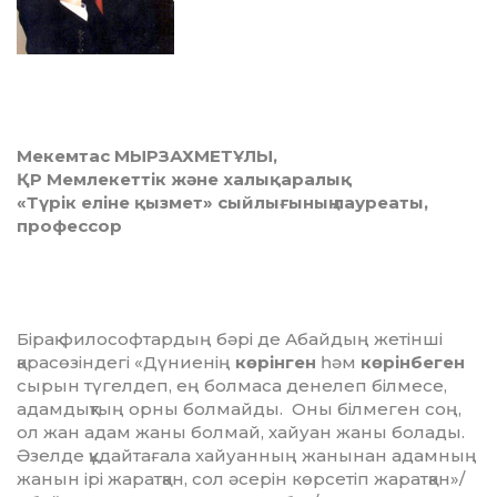
Мекемтас МЫРЗАХМЕТҰЛЫ,
ҚР Мемлекеттік және халықаралық
«Түрік еліне қызмет» сыйлығының лауреаты,
профессор
Бірақ философтардың бәрі де Абайдың жетінші
қарасөзіндегі «Дүниенің
көрінген
һәм
көрінбеген
сырын түгелдеп, ең болмаса денелеп білмесе,
адамдықтың орны болмайды. Оны білмеген соң,
ол жан адам жаны болмай, хайуан жаны болады.
Әзелде құдайтағала хайуанның жанынан адамның
жанын ірі жаратқан, сол әсерін көрсетіп жаратқан»/