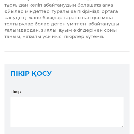
тұрғыдан келіп абайтанудың болашақта алға
қойылар міндеттері туралы өз пікірімізді ортаға
салудың және басқалар тарапынан қосымша
толтырулар болар деген үмітпен абайтанушы
ғалымдардан, зиялы қауым өкілдерінен соны
таным, нақтылы ұсыныс пікірлер күтеміз.
ПІКІР ҚОСУ
Пікір