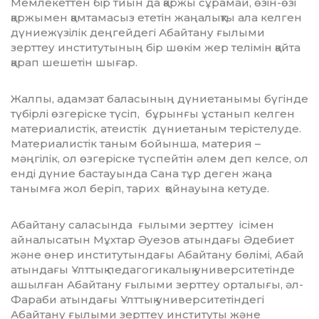
Мемлекеттен бір тиын да қаржы сұрамай, өзін-өзі
қаржымен қамтамасыз ететін жаңалықты ала келген
дүниежүзілік деңгейдегі Абайтану ғылыми
зерттеу институтының бір шөкім жер телімін қайта
қарап шешетін шығар.
Жалпы, адамзат баласының дүниетанымы бүгінде
түбірлі өзгеріске түсіп, бұрынғы ұстанып келген
материалистік, атеистік дүниетаным терістелуде.
Материалистік таным бойынша, материя –
мәңгілік, ол өзгеріске түспейтін әлем деп келсе, ол
енді дүние бастауында Сана тұр деген жаңа
танымға жол беріп, тарих қойнауына кетуде.
Абайтану саласында ғылыми зерттеу ісімен
айналысатын Мұхтар Әуезов атындағы Әдебиет
және өнер институтындағы Абайтану бөлімі, Абай
атындағы Ұлттық педагогикалық университетінде
ашылған Абайтану ғылыми зерттеу орталығы, әл-
Фараби атындағы Ұлттық университетіндегі
Абайтану ғылыми зерттеу институты және