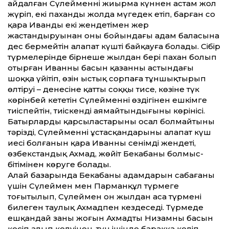
айдалған Сүлейменнің жиырма күннен астам жол
жүріп, екі паханды жолда мүгедек етіп, барған соң
қара Иванды екі жендетімен жер
жастандыруынан оның бойындағы адам баласына
дес бермейтін алапат күшті байқауға болады. Сібір
түрмелерінде бірнеше жылдан бері пахан болып
отырған Иванның басын қазанның астындағы
шоққа үйітіп, өзін ыстық сорпаға тұншықтырып
өлтіруі – денесіне қатты соққы тисе, көзіне түк
көрінбей кететін Сүлейменнің өздігінен ешкімге
тиіспейтін, тиіскенді аямайтындығының көрінісі.
Батырлардың қарсыластарының осал болмайтыны
тәрізді, Сүлейменнің ұстасқандарының алапат күш
иесі болғанын қара Иванның сенімді жендеті,
өзбекстандық Ахмад, жөйіт Бекабаның болмыс-
бітімінен көруге болады.
Алай базарында Бекабаның адамдарын сабағаны
үшін Сүлеймен мен Парманқұл түрмеге
тоғытылып, Сүлеймен он жылдан аса түрмені
билеген таулық Ахмадпен кездеседі. Түрмеде
ешқандай заңның жоғын Ахмадтың Низамның басын
кесіп алып келуінен, түн ішінде баракқа келіп