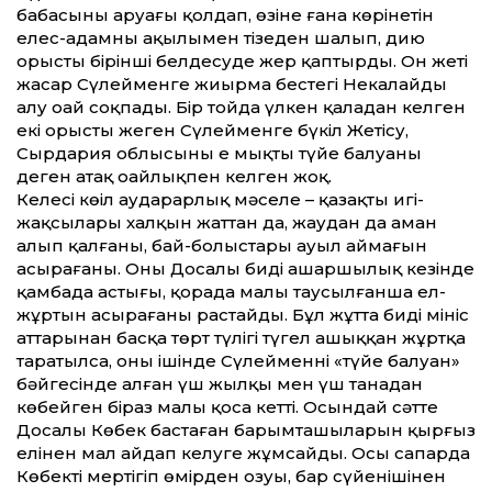
бабасының аруағы қолдап, өзіне ғана көрінетін
елес-адамның ақылымен тізеден шалып, дию
орысты бірінші белдесуде жер қаптырды. Он жеті
жасар Сүлейменге жиырма бестегі Некалайды
алу оңай соқпады. Бір тойда үлкен қаладан келген
екі орысты жеңген Сүлейменге бүкіл Жетісу,
Сырдария облысының ең мықты түйе балуаны
деген атақ оңайлықпен келген жоқ.
Келесі көңіл аударарлық мәселе – қазақтың игі-
жақсылары халқын жаттан да, жаудан да аман
алып қалғаны, бай-болыстары ауыл аймағын
асырағаны. Оны Досалы бидің ашаршылық кезінде
қамбада астығы, қорада малы таусылғанша ел-
жұртын асырағаны растайды. Бұл жұтта бидің мініс
аттарынан басқа төрт түлігі түгел ашыққан жұртқа
таратылса, оның ішінде Сүлейменнің «түйе балуан»
бәйгесінде алған үш жылқы мен үш танадан
көбейген біраз малы қоса кетті. Осындай сәтте
Досалы Көбек бастаған барымташыларын қырғыз
елінен мал айдап келуге жұмсайды. Осы сапарда
Көбектің мертігіп өмірден озуы, бар сүйенішінен