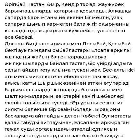
Әріпбай, Тастан, Әмір, Кендір тәрізді жаужүрек
барымташылардың қатарына қосылады. Алғашқы
сапарда барымтаның не екенін білмейтін, ұзақ
сапарға шығып көрмеген балаң жігіт оқырманның
көз алдында жауырыны күжірейіп тұлғаланып
өсе береді.
Досалы бидің тапсырмасымен Досыбай, Қосыбай
бектің ауылындағы сыбайластары Елсапа арқылы
жылқының жайын білген қарақшыларға
жылқышыларды байлап тастап, бір үйірді алдыға
салып айдап кету қиынға түскен жоқ. Бес-алты кісі
атымен сыйып кететін ебелектен там жасау,
ағысы қатты Шыршық өзенінен атпен өту тәрізді
барымташылардың ісі олардың батырлығы мен
шалт қимылдарын, өз істерінің кәнігі шеберлері
екенін толықтыра түседі. «Әр ұрының сезгіш ит
сияқты бөлекше бір сезімі болады. Бірақ оны
басқаларға айтпайды» деген Көбектің Әулиетасты
қалай табуды айт­пауынан, Елсапаның арқыраған
тажал судың ортасындағы өткелдің құпиясын
ашпауынан ұрылардың өз заңы барын байқауға