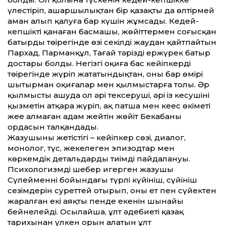
үлестіріп, ашаршылықтан бір қазақты да өлтірмей
аман алып қалуға бар күшін жұмсады. Кедей-
кепшікті қанаған басмашы, жөйіттермен соғысқан
батырдың төңірегінде өзі секілді жаудан қайтпайтын
Пархад, Парманқұл, Тағай тәрізді ержүрек батыр
достары болды. Негізгі оқиға бас кейіпкердің
төңірегінде жүріп жататындықтан, оның бар өмірі
шытырман оқиғалар мен қылмыстарға толы. Әр
қылмысты ашуда ол әрі тексеруші, әрі із кесушінің
қызметін атқара жүріп, ақ патша мен кеңес өкіметі
жеңе алмаған адам жейтін жөйіт Бекабаның
ордасын талқандады.
Жазушының жетістігі – кейіпкер сөзі, диалог,
монолог, түс, жекелеген эпизодтар мен
көркемдік детальдарды тиімді пайдалануы.
Психологизмді шебер игерген жазушы
Сүлейменнің бойындағы түрлі күйініш, сүйініш
сезімдерін суреттей отырып, оның ет пен сүйектен
жаралған екі аяқты пенде екенін шынайы
бейнелейді. Осылайша, ұлт әдебиеті қазақ
тарихынан үлкен орын алатын ұлт