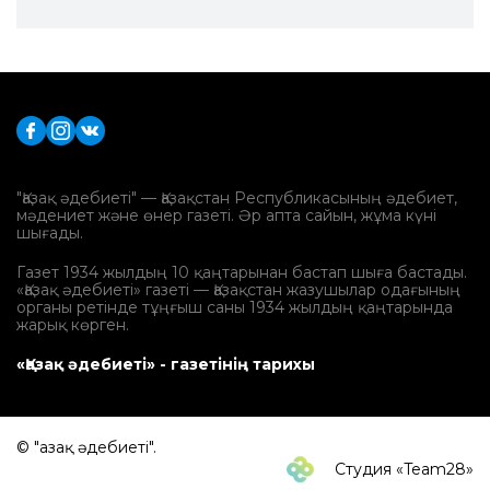
"Қазақ әдебиеті" — Қазақстан Республикасының әдебиет,
мәдениет және өнер газеті. Әр апта сайын, жұма күні
шығады.
Газет 1934 жылдың 10 қаңтарынан бастап шыға бастады.
«Қазақ әдебиеті» газеті — Қазақстан жазушылар одағының
органы ретінде тұңғыш саны 1934 жылдың қаңтарында
жарық көрген.
«Қазақ әдебиеті» - газетінің тарихы
© "Қазақ әдебиеті".
Студия «Team28»