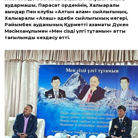
аудармашы, Парасат орденінің, Халықаралық
ақындар Пен клубы «Алтын қалам» сыйлығының,
Халықаралық «Алаш» әдеби сыйлығының иегері,
Райымбек ауданының Құрметті азаматы Дүкен
Мәсімханұлымен «Мен сізді үлгі тұтамын» атты
тағылымды кездесу өтті.