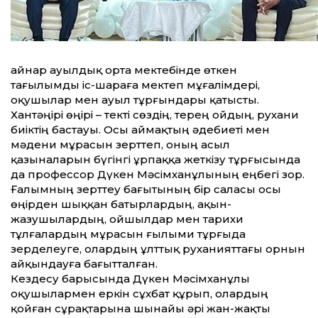
Қайнар ауылдық орта мектебінде өткен
тағылымды іс-шараға мектеп мұғалімдері,
оқушылар мен ауыл тұрғындары қатысты.
Хантәңірі өңірі – текті сөздің, терең ойдың, рухани
биіктің бастауы. Осы аймақтың әдебиеті мен
мәдени мұрасын зерттеп, оның асыл
қазыналарын бүгінгі ұрпаққа жеткізу тұрғысында
да профессор Дүкен Мәсімханұлының еңбегі зор.
Ғалымның зерттеу бағытының бір саласы осы
өңірден шыққан батырлар­дың, ақын-
жазушылардың, ойшылдар мен тарихи
тұлғалардың мұрасын ғылыми тұрғыда
зерделеуге, олардың ұлт­тық руханияттағы орнын
айқындауға бағыт­талған.
Кездесу барысында Дүкен Мәсімхан­ұлы
оқушылармен еркін сұхбат құрып, олар­дың
қойған сұрақтарына шынайы әрі жан-жақты