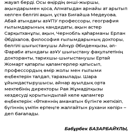
жауап берді. Осы өңірдің әнші-жыршы,
ақындарымен қоса, Алматыдан арнайы ат арытып
келген белгілі ақын, ұстаз Биғайша Медеуова,
Абай атындағы ҚазҰПУ профессоры, география
ғылымдарының кандидаты, ақын Қастер
Сарқытханұлы, ақын, Чернобль қаһарманы Ерлан
Әбдіхалов, философия ғылымдарының докторы,
белгілі шығыстанушы Айнұр Әбиденқызы, әл-
Фараби атындағы ҚазҰУ шығыстану факультетінің
докторанты, тарихшы-шығыстанушы Ертай
Жомарт қатарлы қаламгерлер қатысып,
профессордың өмір жолы мен ғылыми
еңбектерін талдап, таразылады. Шара
ұйымдастырушысы, Қайнар ауыл­дық орта
мектебінің директоры Рая Жұ­маділқызы
кездесуді қорытындылай келе қаламгер
еңбектерін: «Өткеннің ама­натын бүгінге жеткізіп,
бүгіннің үмі­тін ертеңге жалғайтын рухани көпір» –
деп бағалады.
Бабұрбек БАЗАРБАЙҰЛЫ,