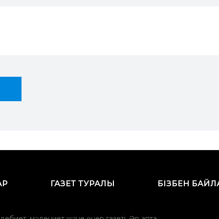
АР
ГАЗЕТ ТУРАЛЫ
БІЗБЕН БАЙ
әдебиет, мәдениет және өнер газеті. Әр апта