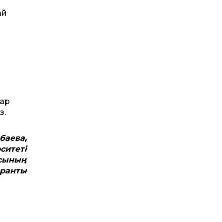
ай
ғар
з.
баева,
ситеті
асының
оранты