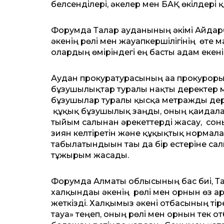
белсенділері, әкелер мен БАҚ өкілдері 
Форумда Талғар ауданының әкімі Айдарбе
әкенің рөлі мен жауапкершілігінің өте м
олардың өміріндегі ең басты адам екені
Аудан прокуратурасының аға прокуроры
бұзушылықтар туралы нақты деректер м
бұзушылар туралы қысқа метражды дер
құқық бұзушылық заңды, оның қағидала
тыйым салынған әрекеттерді жасау, сон
зиян келтіретін және құқықтық нормала
табылатындығын тағы да бір естеріне сал
тұжырым жасады.
Форумда Алматы облысының бас биі, Та
халқындағы әкенің рөлі мен орнын өз 
жеткізді. Халқымыз әкені отбасының тір
тауға» теңеп, оның рөлі мен орнын тек 