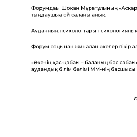
Форумдағы Шоқан Мұратұлының «Асқар 
тыңдаушыға ой салғаны анық.
Ауданның психологтары психологиялық
Форум соңынан жиналған әкелер пікір ал
«Әкенің қас-қабағы – баланың бас саба
аудандық білім бөлімі ММ-нің басшысы
П