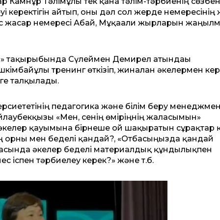
р Камнұр Тәлімұлы тек қана тәлім-тәрбиенің сөзбен
уі керектігін айтып, оны дәл сол жерде немересінің
бес жасар немересі Абай, Мұқағали жырларын жаңыл
ызы» тақырыбында Сүлеймен Демирел атындағы
імбайұлы тренинг өткізіп, жиналған әкелермен кер
рге талқылады.
рсиететінің педагогика және білім беру менеджмен
аубекқызы «Мен, сенің өміріңнің жалғасымын»
н әкелер қауымына бірнеше ой шақыратын сұрақтар 
ің орны мен беделі қандай?, «Отбасыңызда қандай
тбасында әкелер беделі материалдық құндылықпен
ес іспен тәрбиелеу керек?» және т.б.