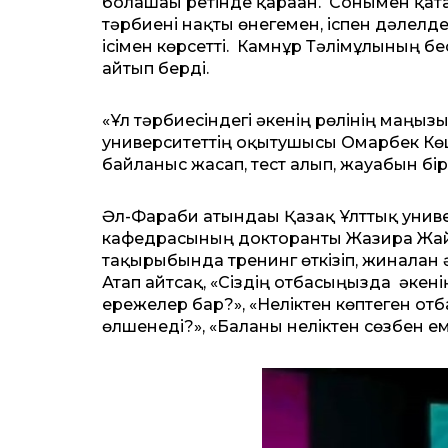
болашағы ретінде қараған. Сонымен қата
тәрбиені нақты өнегемен, іспен дәлелде
ісімен көрсетті. Камнұр Тәлімұлының 
айтып берді.
«Ұл тәрбиесіндегі әкенің рөлінің маң
университеттің оқытушысы Омарбек Көшк
байланыс жасап, тест алып, жауабын бі
Әл-Фараби атындағы Қазақ Ұлттық униве
кафедрасының докторанты Жазира Жайл
тақырыбында тренинг өткізіп, жиналға
Атап айтсақ, «Сіздің отбасыңызда әкен
ережелер бар?», «Неліктен көптеген о
өлшенеді?», «Баланы неліктен сөзбен ем