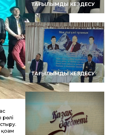
ТАҒЫЛЫМДЫ КЕЗДЕСУ
ТАҒЫЛЫМДЫ КЕЗДЕСУ
ас
 рөлі
стыру.
 қоғам