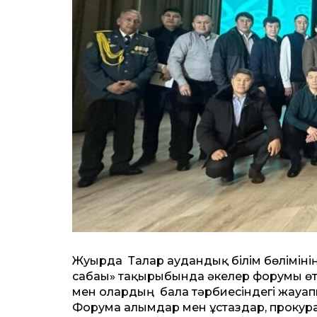
Жуырда Талғар аудандық білім бөліміні
сабағы» тақырыбында әкелер форумы өтт
мен олардың бала тәрбиесіндегі жауапк
Форумға ғалымдар мен ұстаздар, прокур