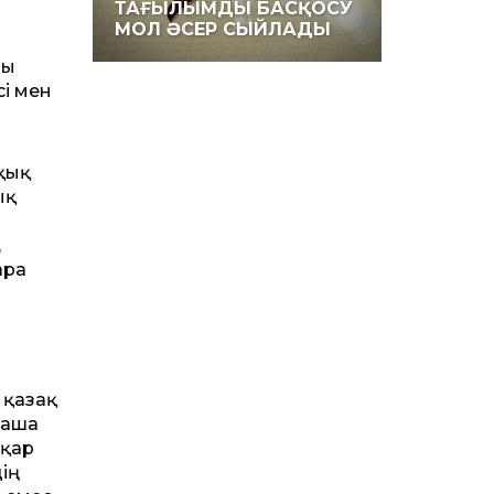
ТАҒЫЛЫМДЫ БАСҚОСУ
МОЛ ӘСЕР СЫЙЛАДЫ
ғы
сі мен
қық
ық
,
рға
 қазақ
маша
сқар
дің