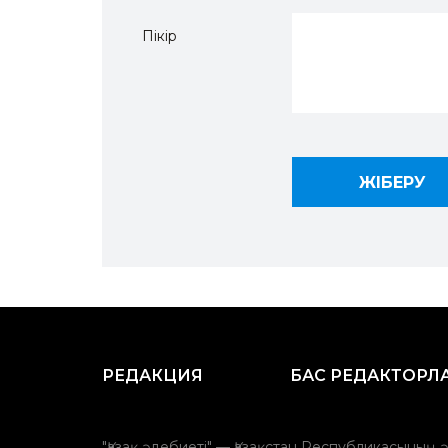
Пікір
РЕДАКЦИЯ
БАС РЕДАКТОРЛ
"Қазақ әдебиеті" — Қазақстан Республикасының 