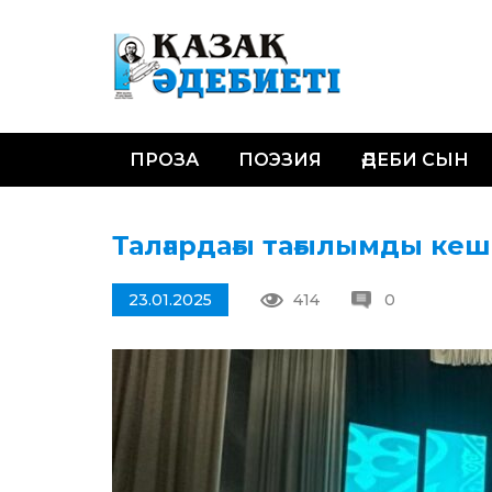
ПРОЗА
ПОЭЗИЯ
ӘДЕБИ СЫН
Талғардағы тағылымды кеш
23.01.2025
414
0