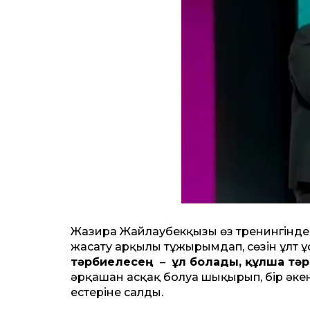
Жазира Жайлаубекқызы өз тренингінде 
жасату арқылы тұжырымдап, сөзін ұлт 
тәрбиелесең
–
ұл болады, құлша тә
әрқашан асқақ болуға шықырып, бір әкен
естеріне салды.