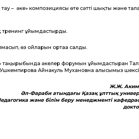
тау –
әке» композициясы өте сәтті шықты және тал
 тренинг ұйымдастырды.
масып, өз ойларын ортаға салды.
ғы» тақырыбында әкелер форумын ұйымдастырған Тал
 Ушкемпирова Айнакуль Мухановна алғысымыз шексі
Ж.Ж. Аким
Әл-Фараби атындағы Қазақ ұлттық универ
едагогика және білім беру менеджменті кафедр
докт