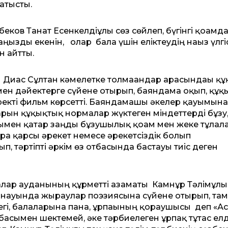
қатысты.
ков Танат Есенкелдіұлы сөз сөйлеп, бүгінгі қоғамда
аңызды екенін, олар бала үшін еліктеудің нағыз үлгі
н айтты.
 Диас Сұлтан кәмелетке толмағандар арасындағы құ
ен дәйектерге сүйене отырып, баяндама оқып, құқ
екті фильм көрсетті. Баяндамашы әкелер қауымына
рын құқықтық нормалар жүктеген міндеттерді бұзу
ымен қатар заңды бұзушылық қоғам мен жеке тұлғала
рға қарсы әрекет немесе әрекетсіздік болып
ып, тәртіпті әркім өз отбасында бастауы тиіс деген
лғар ауданының құрметті азаматы Камнұр Тәлімұлы
арнауында жыраулар поэзиясына сүйене отырып, та
егі, балаларына пана, ұрпағының қорғаушысы деп «А
отбасымен шектемей, әке тәрбиелеген ұрпақ тұтас ел