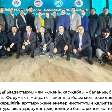
ң ұйымдастыруымен «Әкенің қас-қабағы – баланың б
і. Форумның мақсаты – әкенің отбасы мен қоғамдағы
ершілігін арттыру және әкелер институтын қалыпта
атура өкілдері, аудандық полиция басқармасы және