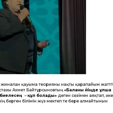
жиналған қауымға теорияны нақты қарапайым жаттт
ұстазы Ахмет Байтұрсыновтың
«Баланы үйіңде ұлша
рбиелесең
–
құл болады»
деген сөзімен аяқтап, әк
ің берген білімін жүз мектеп те бере алмайтынын