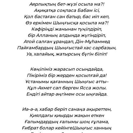
Аярлықтың бет-жүзі осыла ма?!
Ақиқатқа соқпаса Бабам ісі,
Қол бастаған сан батыр, бас иіп кеп,
Өз еркімен Шыңғысқа қосыла ма?!
Кәфіріңді жанынан түңілдіріп,
бір Алланың алдында жүгіндіріп,
Атой салған ұрандап, Дін-Мұһаммед
Пайғамбардың Шыңғыстай хас сарбазын,
Уа, халайық, жатырсың бүгін біліп!
Көңіліміз жарасып осындайда,
Пікіріміз бір жерден қосылғай да!
Ұстанымы қағанның Шыңғыс атты–
Құл-Ахмет сап берген Ясса жолы.
Ендігі айтар әңгімем осы ыңғайда.
Иә-ә-ә, хабар беріп санаңа ақыреттен,
Қиялдағы қиырды жақын еткен
Ғалымдардың ғалымы шоң ғұлама,
Ғибрат болар кейінгеШыңғыс ханның