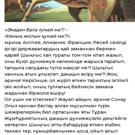
«Әкеден бала тумай ма?! –
Атаның жолын қумай ма?!»
Әмрика, Англия, Алмания, Франция, Ресей секілді
ірі-ірі державалардың қай заманнан бермен
қарай Шыңғыс хан туралы том-том кітап жазып,
оны бүкіл дүниежүзі көлемінде жарыса таратып,
талқыға салудағы түпкі мақсат не?! Шыңғыс
ханның атын ұлықтап, даңқын өсіру ме?! Жоқ,
әрине! Керісінше, ол жүріп өткен тарихтың ізгілікті
ізін жойып, оның тұлғалық бейнесін замана
жадынан біржола өшіру!
Ол үшін не істелмек? Жауап айқын, әрине! Сонау
Оғыз ханнан бастау алған мұсылман-түрік
шежірелерінің бел ортасынан Ұлы Тұран
Жұмһұриятының даңқын дүниежүзілік деңгейге
көтерген Шыңғыс атты баһадүрді еткен еңбек,
төккен тер, ғұмырбаянымен қоса, ойып алып