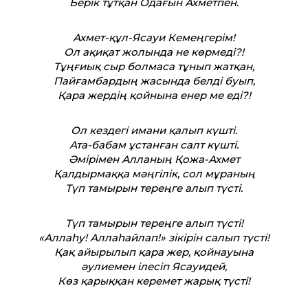
Берік тұтқан Одағын Ахметпен.
Ахмет-құл-Ясауи Кемеңгерім!
Ол ақиқат жолында не көрмеді?!
Тұңғиық сыр болмаса тұнып жатқан,
Пайғамбардың жасында белді буып,
Қара жердің қойнына енер ме еді?!
Ол кездегі имани қалып күшті.
Ата-бабам ұстанған салт күшті.
Әмірімен Алланың Қожа-Ахмет
Қалдырмаққа мәңгілік, сол мұраның
Түп тамырын тереңге алып түсті.
Түп тамырын тереңге алып түсті!
«Аллаһу! Аллаһайлап!» зікірін салып түсті!
Қақ айырылып қара жер, қойнауына
әулиемен ілесіп Ясауидей,
Көз қарыққан керемет жарық түсті!