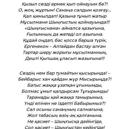
Қызыл сөзді ермек қып ойнауым ба?!
О, жоқ, жұртым! Санаңа салдым қозғау…
Қал қимылдап! Қазына тұнып жатыр
Мұсылмани Шыңғыстың қойнауында!!!
«Шыңғыснама» айналса қазығына,
Ғылымның да жетеді ол азығына.
Құдай оңдап, бас қосса барша түрік,
Ергенекон – Алтайдан бастау алған
Тартар шеру жорығы мұсылманның,
Дешті Қыпшақ ұласып жазығына!!!
Сөздің нем бар тумайтын қысырында! –
Бейбарыс хан қайдан жүр Мысырыңда?!
Батыс жаққа ұзатқан ұғымымды,
Болмас ұмыт қалдырсам Тұғырымды!
Тарамады қай жаққа тамырымыз,
Үнді елінен не іздепті Бабырымыз?!
Сал осыны санаңның салмағына,
Жол табасың өзің-ақ қалғанына.
Не қасиет – Шыңғысқа дейінгіде,
Сол қасиет – Шыңғыстан кейінгіде!