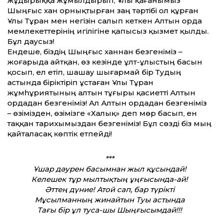
жұдырыққа жұмылдырып, Ұлы қағанымыз
Шыңғыс хан орнықтырған заң тәртібі ол құрған
Ұлы Тұран мен негізін салып кеткен Алтын орда
мемлекеттерінің игілігіне қапысыз қызмет қылды.
Бұл даусыз!
Ендеше, біздің Шыңғыс ханнан безгеніміз –
жоғарыда айтқан, өз кезінде ұлт-ұлыстың басын
қосып, ел етіп, шашау шығармай бір Тудың
астында біріктіріп ұстаған Ұлы Тұран
жұмһұриятының алтын тұғыры қасиетті Алтын
ордадан безгеніміз! Ал Алтын ордадан безгеніміз
– өзімізден, өзімізге «Халық» деп мөр басып, ен
таққан тарихымыздан безгеніміз! Бұл сөзді біз мың
қайталасақ көптік етпейді!
***
Ұшар дәурен басымнан жыл құсындай!
Келешек тұр мылтықтың ұңғысында-ай!
Әттең дүние! Атой сап, бар түрікті
Мұсылманның жинайтын Туы астында
Тағы бір ұл туса-шы Шыңғысымдай!!!