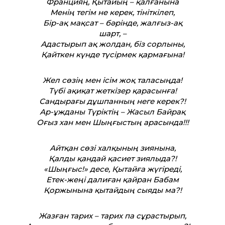
Францияң, Қытайың – қалғанына
Менің тегім не керек, тініткілеп,
Бір-ақ мақсат – бәрінде, жалғыз-ақ
шарт, –
Адастырып ақ жолдан, біз сорлыны,
Қайткен күнде түсірмек қармағына!
Жел сөзің мен ісім жоқ таласыңда!
Түбі ақиқат жеткізер қарасынға!
Сандырағы дұшпанның неге керек?!
Ар-ұжданы Түріктің – Жасыл Байрақ
Оғыз хан мен Шыңғыстың арасында!!!
Айтқан сөзі халқының зиянына,
Қалды қандай қасиет зиялыда?!
«Шыңғыс!» десе, Қытайға жүгіреді,
Етек-жеңі далиған қайран Бабам
Қоржынына қытайдың сыяды ма?!
Жазған тарих – тарих па сұрастырып,