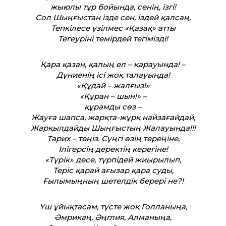
жыюлы тұр бойында, сенің, ізгі!
Сол Шыңғыстан ізде сен, іздей қалсаң,
Тепкілесе үзілмес «Қазақ» атты
Тегеуріні темірдей тегімізді!
Қара қазан, қалың ел – қарауында! –
Дүниенің ісі жоқ талауында!
«Құдай – жалғыз!»
«Құран – шын!» –
құрамды сөз –
Жауға шапса, жарқта-жұрқ найзағайдай,
Жарқылдайды Шыңғыстың Жалауында!!!
Тарих – теңіз. Сүңгі өзің тереңіне,
Ілігерсің деректің керегіне!
«Түрік» десе, түрпідей жиырылып,
Теріс қарай ағызар қара суды,
Ғылымыңның шетелдік берері не?!
Үш ұйықтасам, түсте жоқ Голланыңа,
Әмрикаң, Әңглия, Алманыңа,