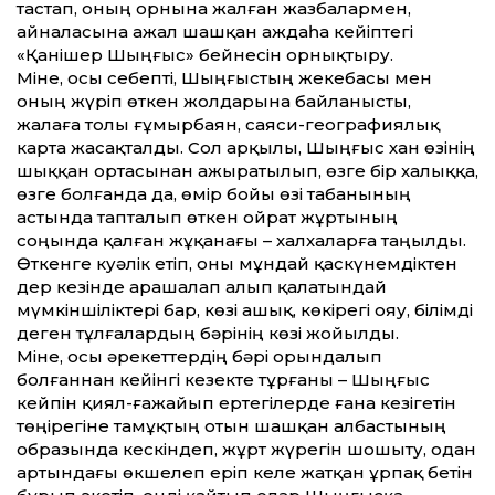
тастап, оның орнына жалған жазбалармен,
айналасына ажал шашқан аждаһа кейіптегі
«Қанішер Шыңғыс» бейнесін орнықтыру.
Міне, осы себепті, Шыңғыстың жекебасы мен
оның жүріп өткен жолдарына байланысты,
жалаға толы ғұмырбаян, саяси-географиялық
карта жасақталды. Сол арқылы, Шыңғыс хан өзінің
шыққан ортасынан ажыратылып, өзге бір халыққа,
өзге болғанда да, өмір бойы өзі табанының
астында тапталып өткен ойрат жұртының
соңында қалған жұқанағы – халхаларға таңылды.
Өткенге куәлік етіп, оны мұндай қаскүнемдіктен
дер кезінде арашалап алып қалатындай
мүмкіншіліктері бар, көзі ашық, көкірегі ояу, білімді
деген тұлғалардың бәрінің көзі жойылды.
Міне, осы әрекеттердің бәрі орындалып
болғаннан кейінгі кезекте тұрғаны – Шыңғыс
кейпін қиял-ғажайып ертегілерде ғана кезігетін
төңірегіне тамұқтың отын шашқан албастының
образында кескіндеп, жұрт жүрегін шошыту, одан
артындағы өкшелеп еріп келе жатқан ұрпақ бетін