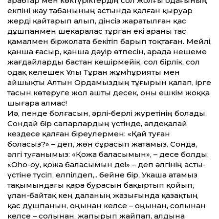
арабтар мен көктүріктердің сол жолғы одағының
екпіні жау табанының астында қалған қыруар
жерді қайтарып алып, дінсіз жаратылған қас
дұшпанмен шекаралас тұрған екі араны тас
қамалмен біржолата бекітіп барып тоқтаған. Мейлі,
қанша ғасыр, қанша дәуір өтпесін, арада нешеме
жағдайларды бастан кешірмейік, сол бірлік, сол
одақ келешек Ұлы Тұран жұмһұ­рияты мен
айшықты Алтын Ордамыздың тұғырын қалап, ірге
тасын көтеруге жол ашты десек, оны ешкім жоққа
шығара алмас!
Иә, пенде болғасын, әрлі-берлі жүретінің болады.
Сондай бір сапарлардың үстінде, әлдеқалай
кездесе қалған біреулермен: «Қай туған
боласыз?» – деп, жөн сұрасып жатамыз. Сонда,
әлгі туғанымыз: «Қожа баласымын», – десе болды:
«Оһо-оу, қожа баласымын де!» – деп әлгінің асты-
үстіне түсіп, елпілдеп,.. бейне бір, Укаша атамыз
тақымындағы қара бурасын бақыртып қойып,
ұлан-байтақ кең даланың жазығында қазақтың
қас дұшпанын, оңынан келсе – оңынан, солынан
келсе – солынан, жапырып жайпап, алдына