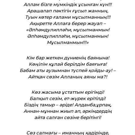
Аллам бізге мүмкіндік ұсынған күн!!!
Арашалап пәктігін ғұсыл жанның,
Туын көтер ғалами мұсылманның!!!
Ақыретте Аллаға берер жауап –
«Әлһәмдулилләһи, мұсылманмын!
Әлһәмдулилләһи, мұсылманмын!
Мұсылманмын!!!»
Кім бар жеткен дүниенің баянына!
Көңілім құлай берілдім баяғыға!
Бабам аты аузымнан түспей қойды-ау! –
Айтқан сөзім Алланың аяны ма?!
Көз жасыма ұстаттым ерігімді!
Балқып сезім, ет-жүрек ерітілді!
Біздің тамыр – әріде! Алданба,ұрпақ,
Аннан-мұннан жиып ап, әркімдердің
айта салған сөзіне берітінгі!
Сөз салмағы – иманның қадірінде,