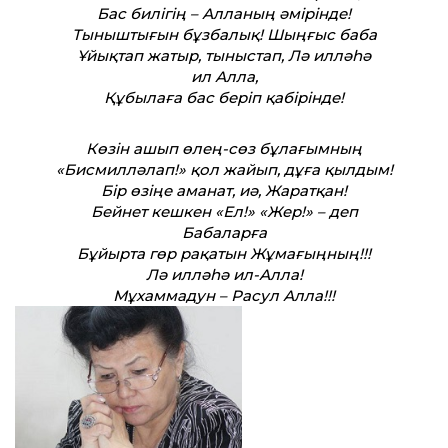
Бас билігің – Алланың әмірінде!
Тыныштығын бұзбалық! Шыңғыс баба
Ұйықтап жатыр, тыныстап, Лә илләһә
ил Алла,
Құбылаға бас беріп қабірінде!
Көзін ашып өлең-сөз бұлағымның
«Бисмилләлап!» қол жайып, дұға қылдым!
Бір өзіңе аманат, иә, Жаратқан!
Бейнет кешкен «Ел!» «Жер!» – деп
Бабаларға
Бұйырта гөр рақатын Жұмағыңның!!!
Лә илләһә ил-Алла!
Мұхаммадун – Расул Алла!!!