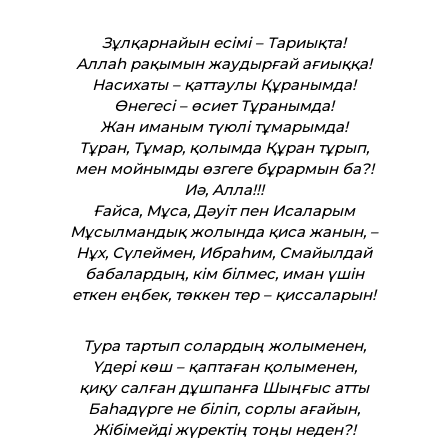
Зұлқарнайын есімі – Тариықта!
Аллаһ рақымын жаудырғай ағиыққа!
Насихаты – қаттаулы Құранымда!
Өнегесі – өсиет Тұранымда!
Жан иманым түюлі тұмарымда!
Тұран, Тұмар, қолымда Құран тұрып,
мен мойнымды өзгеге бұрармын ба?!
Иә, Алла!!!
Ғайса, Мұса, Дәуіт пен Исаларым
Мұсылмандық жолында қиса жанын, –
Нұх, Сүлеймен, Ибраһим, Смайылдай
бабалардың, кім білмес, иман үшін
еткен еңбек, төккен тер – қиссаларын!
Тура тартып солардың жолыменен,
Үдері көш – қаптаған қолыменен,
қиқу салған дұшпанға Шыңғыс атты
Баһадүрге не біліп, сорлы ағайын,
Жібімейді жүректің тоңы неден?!