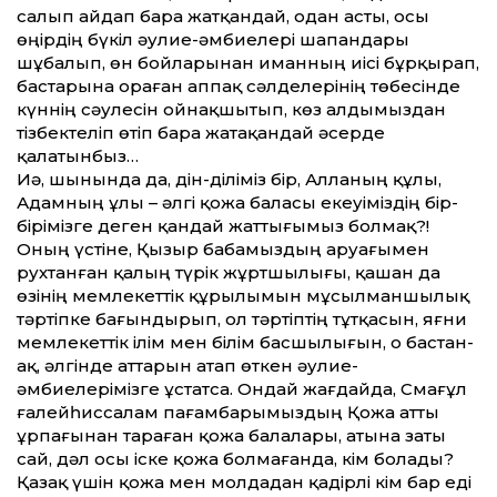
салып айдап бара жатқандай, одан асты, осы
өңірдің бүкіл әулие-әмбиелері шапандары
шұбалып, өн бойларынан иманның иісі бұрқырап,
бастарына ораған аппақ сәлделерінің төбесінде
күннің сәулесін ойнақшытып, көз алдымыздан
тізбектеліп өтіп бара жатақандай әсерде
қалатынбыз…
Иә, шынында да, дін-діліміз бір, Алланың құлы,
Адамның ұлы – әлгі қожа баласы екеуіміздің бір-
бірімізге деген қандай жаттығымыз болмақ?!
Оның үстіне, Қызыр бабамыздың аруағымен
рухтанған қалың түрік жұртшылығы, қашан да
өзінің мемлекеттік құрылымын мұсылманшылық
тәртіпке бағындырып, ол тәртіптің тұтқасын, яғни
мемлекеттік ілім мен білім басшылығын, о бастан-
ақ, әлгінде аттарын атап өткен әулие-
әмбиелерімізге ұстатса. Ондай жағдайда, Смағұл
ғалейһиссалам пағамбарымыздың Қожа атты
ұрпағынан тараған қожа балалары, атына заты
сай, дәл осы іске қожа болмағанда, кім болады?
Қазақ үшін қожа мен молдадан қадірлі кім бар еді