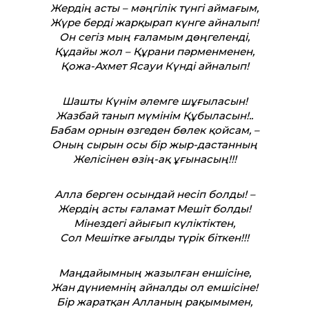
Жердің асты – мәңгілік түнгі аймағым,
Жүре берді жарқырап күнге айналып!
Он сегіз мың ғаламым дөңгеленді,
Құдайы жол – Құрани пәрменменен,
Қожа-Ахмет Ясауи Күнді айналып!
Шашты Күнім әлемге шұғыласын!
Жазбай танып мүмінім Құбыласын!..
Бабам орнын өзгеден бөлек қойсам, –
Оның сырын осы бір жыр-дастанның
Желісінен өзің-ақ ұғынасың!!!
Алла берген осындай несіп болды! –
Жердің асты ғаламат Мешіт болды!
Мінездегі айығып күліктіктен,
Сол Мешітке ағылды түрік біткен!!!
Маңдайымның жазылған еншісіне,
Жан дүниемнің айналды ол емшісіне!
Бір жаратқан Алланың рақымымен,