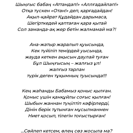
Шыңғыс бабаң «Аттандап!» «Аллғадайлап!»
Отқа түскен «Отан!» деп, қарғадайдан!
Ақыл-қайрат Құдайдан дарымаса,
Шегірткедей қаптаған қара қытай
Сол заманда-ақ жер бетін жалмамай ма?!
Ана-жатыр жаралып қуысында,
Кек түйіліп темірдей уысында,
жауда кеткен ақысын даулай туған
Бұл Шыңғысың – жалғыз ұл!
жалғыз тарлан
түрік деген тұқымның туысында!!!
Кең жаһанды Бабамыз қоныс қылған.
Қоныс үшін қанқұйлы соғыс қылған!
Шыбын жаннан түңілтіп кәфірлерді,
Дінін берік тұтынған мұсылманмен
Ниет қосып, тілегін тоғыстырған!
…Сөйлеп кетсем, өлең сөз жосыла ма?