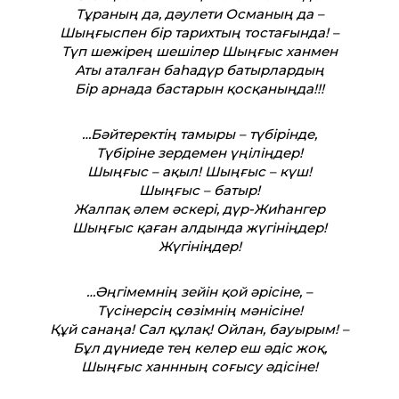
Тұраның да, дәулети Османың да –
Шыңғыспен бір тарихтың тостағында! –
Түп шежірең шешілер Шыңғыс ханмен
Аты аталған баһадүр батырлардың
Бір арнада бастарын қосқаныңда!!!
…Бәйтеректің тамыры – түбірінде,
Түбіріне зердемен үңіліңдер!
Шыңғыс – ақыл! Шыңғыс – күш!
Шыңғыс – батыр!
Жалпақ әлем әскері, дүр-Жиһангер
Шыңғыс қаған алдында жүгініңдер!
Жүгініңдер!
…Әңгімемнің зейін қой әрісіне, –
Түсінерсің сөзімнің мәнісіне!
Құй санаңа! Сал құлақ! Ойлан, бауырым! –
Бұл дүниеде тең келер еш әдіс жоқ,
Шыңғыс ханнның соғысу әдісіне!