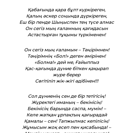
Қабағында қара бұлт күркіреген,
Қалың әскер соңында дүркіреген,
Еш бір пенде Шыңыспен тең түсе алмас
Он сегіз мың ғаламның қағидасын
Астастырған тұқымы түркіменен!
Он сегіз мың ғаламым – Тәңірімнен!
Тәңірімнің «Бол!» деген әмірінен!
«Болма!» дей ме, Ғайыппыз
Қас-қағымда дүние біткен қақырап
жүре берер
Сөгітіліп жік-жігі әдібінен!!!
Сол дүниенің сен де бір тетігісің!
Жүректегі иманың – бекінісің!
Бекінісің барында саспа, мүмін! –
Келе жатқан ұрпақтың қағырадай
Қамалы – сен! Тапжылмас кепілісің!
Жұмысым жоқ есеп пен қисабында! –