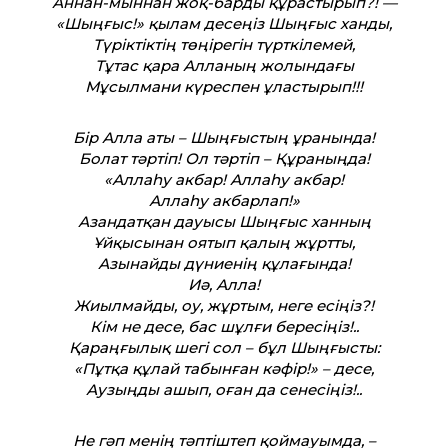
Аннан-мыннан жоқ-барды құрастырып?! —
«Шыңғыс!» қылам десеңіз Шыңғыс ханды,
Түріктіктің төңірегін түрткілемей,
Тұтас қара Алланың жолындағы
Мұсылмани күреспен ұластырып!!!
Бір Алла аты – Шыңғыстың ұранында!
Болат тәртіп! Ол тәртіп – Құраныңда!
«Аллаһу акбар! Аллаһу акбар!
Аллаһу акбарлап!»
Азандатқан дауысы Шыңғыс ханның
Ұйқысынан оятып қалың жұртты,
Азынайды дүниенің құлағында!
Иә, Алла!
Жиылмайды, оу, жұртым, неге есіңіз?!
Кім не десе, бас шұлғи бересіңіз!..
Қараңғылық шегі сол – бұл Шыңғысты:
«Пұтқа құлай табынған кәфір!» – десе,
Аузыңды ашып, оған да сенесіңіз!..
Не гәп менің тәптіштеп қоймауымда, –