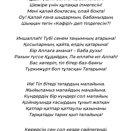
Шежіре үнін құлаққа ілмегесін!
Мені қалай боқтасаң, олай боқта!
Оу! Қалай ғана шыдармын, Бабамыздың
Шыққан тегін «Кәфір!» деп тілдегесін?!
Иншаллаһ! Түбі сенем таңымның атарына!
Қосылармын, қайта, елдің қатарына!
Бір Аллаға аманат – Баба рухы!
Рахым түссе Құдайдан, Лә илләһә ил Аллаһ!
Бас көтеріп, тіл бітер баз-баяғы
Түркижұрт боп тұтасқан Татарыма!
Иә! Тіл бітеді татардың малайына.
Жыйыламыз малайдың маңайына.
Күндердің бір күндері сол малайың
Қойнауында ғасырдың тұнып жатқан
Қатпар-қатпар қаттаулы қазынаны
Тарқатады тарих қып талайыңа!
Көрерсің сен сол кезде сөйлегенді,