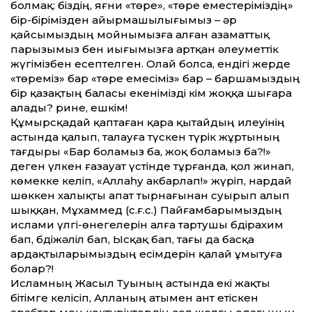
болмақ: біздің, яғни «төре», «төре еместеріміздің»
бір-бірімізден айырмашылығымыз – әр
қайсымыздың мойнымызға алған азаматтық
парызымыз бен иығымызға артқан әлеуметтік
жүгімізбен есептелген. Олай болса, ендігі жерде
«төреміз» бар «төре емесіміз» бар – баршамыздың
бір қазақтың баласы екенімізді кім жоққа шығара
алады? Әрине, ешкім!
Құмырсқадай қаптаған қара қытайдың илеуінің
астында қалып, талауға түскен түрік жұртының
тағдыры «Бар боламыз ба, жоқ боламыз ба?!»
деген үлкен ғазауат үстінде тұрғанда, қол жинап,
көмекке келіп, «Аллаһу акбарлап!» жүріп, нардай
шөккен халықты апат тырнағынан суырып алып
шыққан, Мұхаммед (с.ғ.с.) Пайғамбарымыздың
ислами үлгі-өнегелерін алға тартушы Әбдірахим
бап, Әбдіжәліл бап, Ысқақ бап, тағы да басқа
ардақтыларымыздың есімдерін қалай ұмытуға
болар?!
Исламның Жасыл Туының астында екі жақты
бітімге келісіп, Алланың атымен ант етіскен