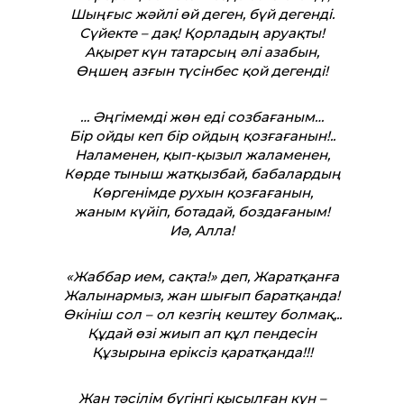
Шыңғыс жәйлі өй деген, бүй дегенді.
Сүйекте – дақ! Қорладың аруақты!
Ақырет күн татарсың әлі азабын,
Өңшең азғын түсінбес қой дегенді!
… Әңгімемді жөн еді созбағаным…
Бір ойды кеп бір ойдың қозғағанын!..
Наламенен, қып-қызыл жаламенен,
Көрде тыныш жатқызбай, бабалардың
Көргенімде рухын қозғағанын,
жаным күйіп, ботадай, боздағаным!
Иә, Алла!
«Жаббар ием, сақта!» деп, Жаратқанға
Жалынармыз, жан шығып баратқанда!
Өкініш сол – ол кезгің кештеу болмақ,..
Құдай өзі жиып ап құл пендесін
Құзырына еріксіз қаратқанда!!!
Жан тәсілім бүгінгі қысылған күн –