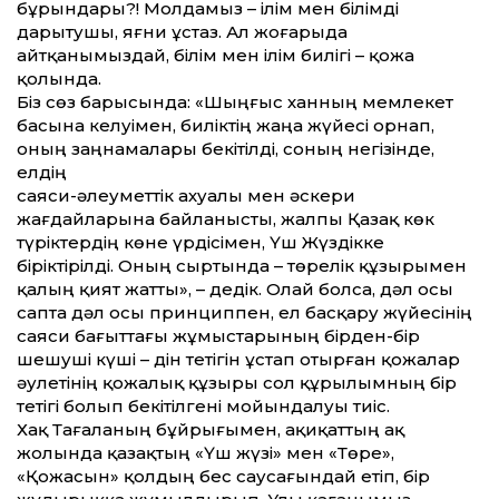
бұрындары?! Молдамыз – ілім мен білімді
дарытушы, яғни ұстаз. Ал жоғарыда
айтқанымыздай, білім мен ілім билігі – қожа
қолында.
Біз сөз барысында: «Шыңғыс ханның мемлекет
басына келуімен, биліктің жаңа жүйесі орнап,
оның заңнамалары бекітілді, соның негізінде,
елдің
саяси-әлеуметтік ахуалы мен әскери
жағдайларына байланысты, жалпы Қазақ көк
түріктердің көне үрдісімен, Үш Жүздікке
біріктірілді. Оның сыртында – төрелік құзырымен
қалың қият жатты», – дедік. Олай болса, дәл осы
сапта дәл осы принциппен, ел басқару жүйесінің
саяси бағыттағы жұмыстарының бірден-бір
шешуші күші – дін тетігін ұстап отырған қожалар
әулетінің қожалық құзыры сол құрылымның бір
тетігі болып бекітілгені мойындалуы тиіс.
Хақ Тағаланың бұйрығымен, ақиқат­тың ақ
жолында қазақтың «Үш жүзі» мен «Төре»,
«Қожасын» қолдың бес саусағындай етіп, бір