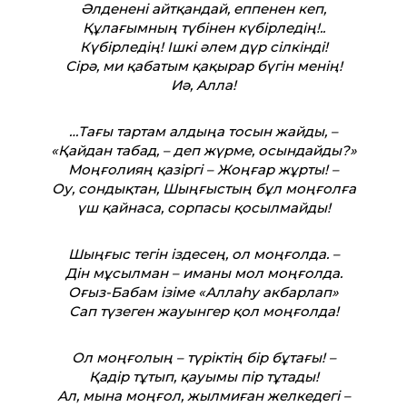
Әлденені айтқандай, еппенен кеп,
Құлағымның түбінен күбірледің!..
Күбірледің! Ішкі әлем дүр сілкінді!
Сірә, ми қабатым қақырар бүгін менің!
Иә, Алла!
…Тағы тартам алдыңа тосын жайды, –
«Қайдан табад, – деп жүрме, осындайды?»
Моңғолияң қазіргі – Жоңғар жұрты! –
Оу, сондықтан, Шыңғыстың бұл моңғолға
үш қайнаса, сорпасы қосылмайды!
Шыңғыс тегін іздесең, ол моңғолда. –
Дін мұсылман – иманы мол моңғолда.
Оғыз-Бабам ізіме «Аллаһу акбарлап»
Сап түзеген жауынгер қол моңғолда!
Ол моңғолың – түріктің бір бұтағы! –
Қадір тұтып, қауымы пір тұтады!
Ал, мына моңғол, жылмиған желкедегі –