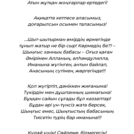
Атын жұтқан жоңғарлар ертедегі!
Ақиқатта кетпесе аласымыз,
доғарылсын осымен таласымыз!
…Шыт-шытырман өмірдің өрмегінде
тұнып жатыр не бір сыр! Көрмедің бе?! –
Шыңғыс ханның бабасы – Оғыз қаған
Әмірімен Алланың, әлһәмдулилла,
Иманына жүгінген, антын байлап,
Анасының сүтімен, жөргегінде!!!
Қол жүгіртіп, дәніккен жиғаныма!
Түкірдім мен дұшпанның шимағына!
Бұққан сайын сұғады бұл кәззаптар!
Бұдан әрі үн-түнсіз жата берсек,
Шыңғыс емес, Шыңғыстың бабасының
Тиісетін түрің бар иманына!!!
Құдай үшін! Сөйлеме, білмегесін!