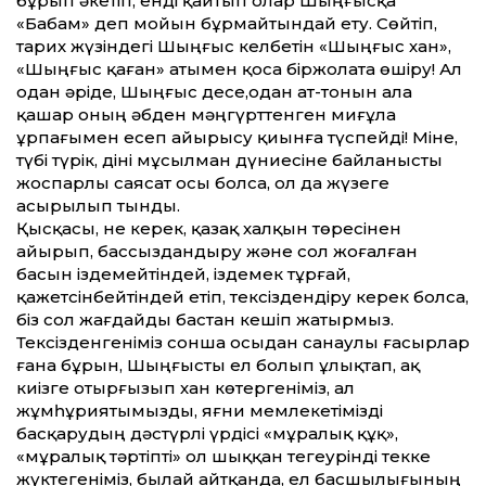
бұрып әкетіп, енді қайтып олар Шыңғысқа
«Бабам» деп мойын бұрмайтындай ету. Сөйтіп,
тарих жүзіндегі Шыңғыс келбетін «Шыңғыс хан»,
«Шыңғыс қаған» атымен қоса біржолата өшіру! Ал
одан әріде, Шыңғыс десе,одан ат-тонын ала
қашар оның әбден мәңгүрттенген миғұла
ұрпағымен есеп айырысу қиынға түспейді! Міне,
түбі түрік, діні мұсылман дүниесіне байланысты
жоспарлы саясат осы болса, ол да жүзеге
асырылып тынды.
Қысқасы, не керек, қазақ халқын төресінен
айырып, бассыздандыру және сол жоғалған
басын іздемейтіндей, іздемек тұрғай,
қажетсінбейтіндей етіп, тексіздендіру керек болса,
біз сол жағдайды бастан кешіп жатырмыз.
Тексізденгеніміз сонша осыдан санаулы ғасырлар
ғана бұрын, Шыңғысты ел болып ұлықтап, ақ
киізге отырғызып хан көтергеніміз, ал
жұмһұриятымызды, яғни мемлекетімізді
басқарудың дәстүрлі үрдісі «мұралық құқ»,
«мұралық тәртіпті» ол шыққан тегеурінді текке
жүктегеніміз, былай айтқанда, ел басшылығының