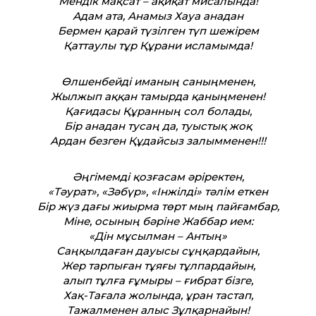
Мендік мақсат – ақиқат мисалында!
Адам ата, Анамыз Хауа анадан
Бермен қарай түзілген түп шежірем
Қаттаулы тұр Құрани исламымда!
Өлшенбейді иманың саныңменен,
Жылжып аққан тамырда қаныңменен!
Қағидасы Құранның сол болады,
Бір анадан тусаң да, туыстық жоқ
Ардан безген Құдайсыз залымменен!!!
Әңгімемді қозғасам әріректен,
«Тәурат», «Зәбүр», «Інжілді» тәлім еткен
Бір жүз дағы жиырма төрт мың пайғамбар,
Міне, осының бәріне Жаббар ием:
«Дін мұсылман – Антың»
Саңқылдаған дауысы сұңқардайын,
Жер тарпыған тұяғы тұлпардайын,
алып тұлға ғұмыры – ғибрат бізге,
Хақ-Тағала жолында, ұран тастап,
Тажалменен алыс Зұлқарнайын!