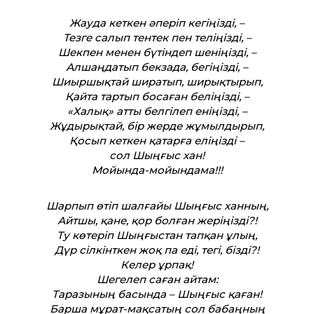
Жауда кеткен әперіп кегіңізді, –
Тезге салып тентек пен теліңізді, –
Шекпен менен бүтіндеп шеніңізді, –
Алшаңдатып бекзада, бегіңізді, –
Шиыршықтай ширатып, ширықтырып,
Қайта тартып босаған беліңізді, –
«Халық» атты белгілеп еніңізді, –
Жұдырықтай, бір жерде жұмылдырып,
Қосып кеткен қатарға еліңізді –
сол Шыңғыс хан!
Мойында-мойындама!!!
Шарпып өтіп шалғайы Шыңғыс ханның,
Айтшы, қане, қор болған жеріңізді?!
Ту көтеріп Шыңғыстан тапқан ұлың,
Дүр сілкінткен жоқ па еді, тегі, бізді?!
Келер ұрпақ!
Шегелеп саған айтам:
Таразының басында – Шыңғыс қаған!
Барша мұрат-мақсатың сол бабаңның