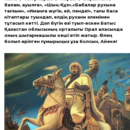
балам, ауылға», «Шың-Құз»,«Бабалар рухына
тағзым», «Иманға жүгін, ей, пенде!», тағы басқа
кітаптары туындап, елдің рухани әлемімен
тұтасып кетті. Дәл бүгін өзі туып-өскен Батыс
Қазақстан облысының орталығы Орал қаласында
оның шығармашылық кеші өтіп жатыр. Өлең
болып өрілген ғұмырыңыз ұзақ болсын, Айеке!