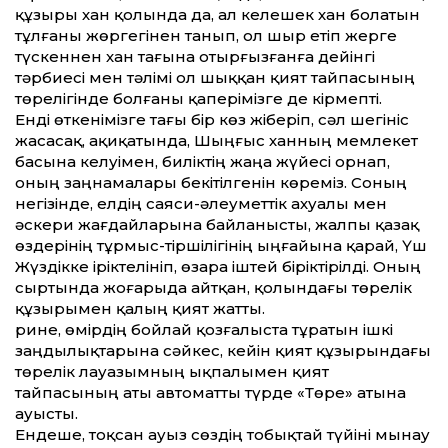
құзыры хан қолында да, ал келешек хан болатын
тұлғаны жөргегінен танып, ол шыр етіп жерге
түскеннен хан тағына отырғызғанға дейінгі
тәрбиесі мен тәлімі ол шыққан қият тайпасының
төрелігінде болғаны қаперімізге де кірмепті.
Енді өткенімізге тағы бір көз жіберіп, сәл шегініс
жасасақ, ақиқатында, Шыңғыс ханның мемлекет
басына келуімен, биліктің жаңа жүйесі орнап,
оның заңнамалары бекітілгенін көреміз. Соның
негізінде, елдің саяси-әлеуметтік ахуалы мен
әскери жағдайларына байланысты, жалпы қазақ
өздерінің тұрмыс-тіршілігінің ыңғайына қарай, Үш
Жүздікке іріктелініп, өзара іштей біріктірілді. Оның
сыртында жоғарыда айтқан, қолындағы төрелік
құзырымен қалың қият жатты.
Әрине, өмірдің бойлай қозғалыста тұратын ішкі
заңдылықтарына сәйкес, кейін қият құзырындағы
төрелік лауазымның ықпалымен қият
тайпасының аты автоматты түрде «Төре» атына
ауысты.
Ендеше, тоқсан ауыз сөздің тобықтай түйіні мынау