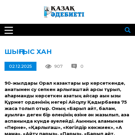
ШЫҢҒЫС ХАН
02.12.2025
907
0
90-жылдары Орал казактары қыр көрсеткенде,
қанатымен су сепкен қарлығаштай қарсы тұрып,
қаһармандық көрсеткен қазақтың қайсар ақын қызы
Құрмет орденінің иегері Айсұлу Қадырбаева 75
жасқа толып отыр. Оның «Барып қайт, балам,
ауылға» деген бір өлеңінің өзіне ән жазылып, қазақ
аспанында күнде әуелейді. Ақынның қаламынан
«Перне», «Қарлығаш», «Көгілдір көкжиек», «Ақ
мама», «Айту парыз», «Парыз», «Барып қайт,