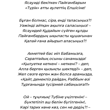
Ясауиді бекіткен Пайғамбарым
«Түрік» атты әулеттің Елшісіне!
Бұған болмас, сірә, енді таласыңыз?!
Уәжімді айтқан ақылға саласыңыз! –
Ясауидей Құдайым сүйген құлды
Пайғамбардың ықыласты құшағынан
Қалай ғана айырып аласыңыз?!
Ахметтей бас иіп Бабамызға,
Сараптайық осыны санамызда!
«Қылуетке кеткені – неткені? – деп,
Алла берген қызықты шектеді!» – деп,
Жел сөзге ерген жан болса арамызда,
«Қайт, демекпіз райдан, Раббым өзі
Тұрғанында түсірмей сабаңызға!!!»
Ой – тұңғиық! Түбіне үңілгенім! –
Бүктетіліп аш белім бүгілгенім!..
Кәрі тарих көне көз, сен не дедің?! –