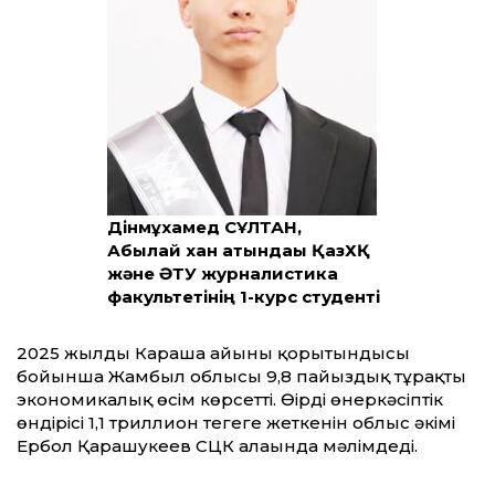
Дінмұхамед СҰЛТАН,
Абылай хан атындағы ҚазХҚ
және ӘТУ журналистика
факультетінің 1-курс студенті
2025 жылдың Караша айының қорытындысы
бойынша Жамбыл облысы 9,8 пайыздық тұрақты
экономикалық өсім көрсетті. Өңірдің өнеркәсіптік
өндірісі 1,1 триллион теңгеге жеткенін облыс әкімі
Ербол Қарашукеев СЦК алаңында мәлімдеді.