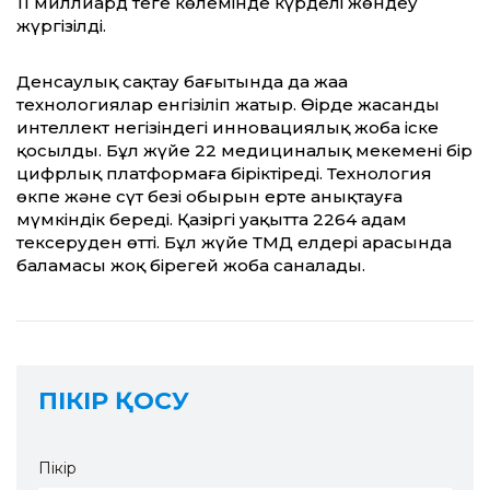
11 миллиард теңге көлемінде күрделі жөндеу
жүргізілді.
Денсаулық сақтау бағытында да жаңа
технологиялар енгізіліп жатыр. Өңірде жасанды
интеллект негізіндегі инновациялық жоба іске
қосылды. Бұл жүйе 22 медициналық мекемені бір
цифрлық платформаға біріктіреді. Технология
өкпе және сүт безі обырын ерте анықтауға
мүмкіндік береді. Қазіргі уақытта 2264 адам
тексеруден өтті. Бұл жүйе ТМД елдері арасында
баламасы жоқ бірегей жоба саналады.
ПІКІР ҚОСУ
Пікір