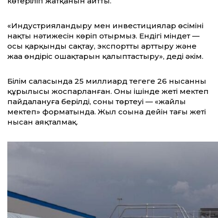
көтеріліп жатқанын айтты.
«Индустрияландыру мен инвестициялар өсімінің
нақты нәтижесін көріп отырмыз. Ендігі міндет —
осы қарқынды сақтау, экспортты арттыру және
жаңа өндіріс ошақтарын қалыптастыру», деді әкім.
Білім саласында 25 миллиард теңгеге 26 нысанның
құрылысы жоспарланған. Оның ішінде жеті мектеп
пайдалануға берілді, соның төртеуі — «жайлы
мектеп» форматында. Жыл соңына дейін тағы жеті
нысан аяқталмақ.