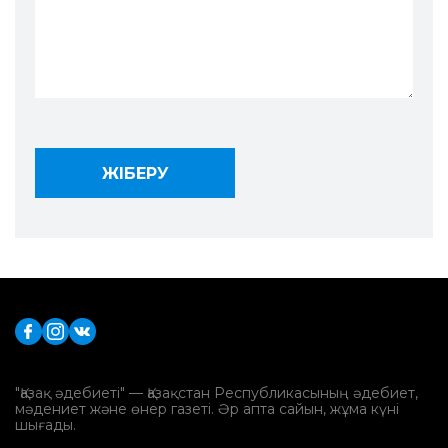
"Қазақ әдебиеті" — Қазақстан Республикасының әдебиет,
мәдениет және өнер газеті. Әр апта сайын, жұма күні
шығады.