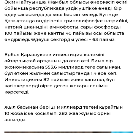
Әкімнің айтуынша, Жамбыл облысы өнеркәсіп өсімі
бойынша республикада үздік үштікке енеді. Өңір
өңдеу саласында да көш бастап келеді. Бүгінде
Қазақстанда өндірілетін триполифосфат натрийінің,
натрий цианидінің, аммофостың, сары фосфордың
100 пайызы және қанттың 40 пайызы осы облыста
өндіріледі. Өңдеуші сектордың үлесі – 63 пайыз.
Ербол Қарашукеев инвестиция көлемінің
айтарлықтай артқанын да атап өтті. Биыл өңір
экономикасына 553,6 миллиард теңге салынған,
бұл өткен жылмен салыстырғанда 1,4 есе көп.
Инвестицияның 82 пайызы жеке капитал, бұл
кәсіпкерлердің өңірге деген жоғары сенімін
көрсетеді.
Жыл басынан бері 21 миллиард теңгені құрайтын
10 жоба іске қосылып, 282 жаңа жұмыс орны
ашылды.