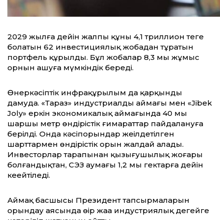
2029 жылға дейін жалпы құны 4,1 триллион теңге
болатын 62 инвестициялық жобадан тұратын
портфель құрылды. Бұл жобалар 8,3 мың жұмыс
орнын ашуға мүмкіндік береді.
Өнеркәсіптік инфрақұрылым да қарқынды
дамуда. «Тараз» индустриалды аймағы мен «Jibek
Joly» еркін экономикалық аймағында 40 мың
шаршы метр өндірістік ғимараттар пайдалануға
берілді. Онда кәсіпорындар жеңілдетілген
шарттармен өндірістік орын жалдай алады.
Инвесторлар тарапынан қызығушылық жоғары
болғандықтан, СЭЗ аумағы 1,2 мың гектарға дейін
кеңейтіледі.
Аймақ басшысы Президент тапсырмаларын
орындау аясында өңір жаңа индустриялық деңгейге