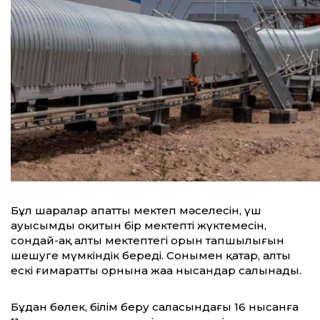
Бұл шаралар апатты мектеп мәселесін, үш
ауысымды оқитын бір мектептің жүктемесін,
сондай-ақ алты мектептегі орын тапшылығын
шешуге мүмкіндік береді. Сонымен қатар, алты
ескі ғимараттың орнына жаңа нысандар салынады.
Бұдан бөлек, білім беру саласындағы 16 нысанға