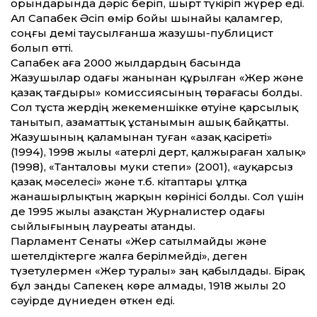
орындарында дәріс беріп, шырт түкіріп жүрер еді.
Ал Сапабек Әсіп өмір бойы шынайы қаламгер,
соңғы демі таусылғанша жазушы-публицист
болып өтті.
Сапабек аға 2000 жылдардың басында
Жазушылар одағы жанынан құрылған «Жер және
қазақ тағдыры» комиссиясының төрағасы болды.
Сол тұста жердің жекеменшікке өтуіне қарсылық
танытып, азаматтық ұстанымын ашық байқатты.
Жазушының қаламынан туған «Қазақ қасіреті»
(1994), 1998 жылы «Қатерлі дерт, қалжыраған халық»
(1998), «Танталовы муки степи» (2001), «Қауқарсыз
қазақ мәселесі» және т.б. кітаптары ұлтқа
жанашырлықтың жарқын көрінісі болды. Сол үшін
де 1995 жылы Қазақстан Журналистер одағы
сыйлығының лауреаты атанды.
Парламент Сенаты «Жер сатылмайды және
шетелдіктерге жалға берілмейді», деген
түзетулермен «Жер туралы» заң қабылдады. Бірақ
бұл заңды Сапекең көре алмады, 1918 жылы 20
сәуірде дүниеден өткен еді.