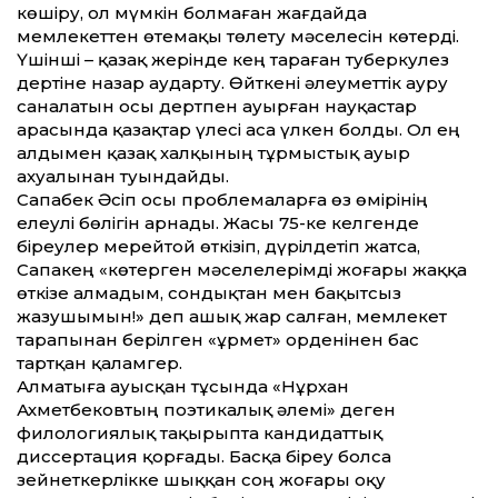
көшіру, ол мүмкін болмаған жағдайда
мемлекеттен өтемақы төлету мәселесін көтерді.
Үшінші – қазақ жерінде кең тараған туберкулез
дертіне назар аударту. Өйткені әлеуметтік ауру
саналатын осы дертпен ауырған науқастар
арасында қазақтар үлесі аса үлкен болды. Ол ең
алдымен қазақ халқының тұрмыстық ауыр
ахуалынан туындайды.
Сапабек Әсіп осы проблемаларға өз өмірінің
елеулі бөлігін арнады. Жасы 75-ке келгенде
біреулер мерейтой өткізіп, дүрілдетіп жатса,
Сапакең «көтерген мәселелерімді жоғары жаққа
өткізе алмадым, сондықтан мен бақытсыз
жазушымын!» деп ашық жар салған, мемлекет
тарапынан берілген «Құрмет» орденінен бас
тартқан қаламгер.
Алматыға ауысқан тұсында «Нұрхан
Ахметбековтың поэтикалық әлемі» деген
филологиялық тақырыпта кандидаттық
диссертация қорғады. Басқа біреу болса
зейнеткерлікке шыққан соң жоғары оқу