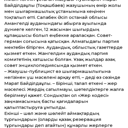
Байділдаұлы (Тоқашбаев) жазушының өмір жолы
мен шығармашылық ұстанымына кеңінен
тоқталып өтті. Сапабек Әсіп Қостанай облысы
Амангелді ауданындағы Қабырға ауылында
дүниеге келген, 12 жасынан шығырдың
құлақшысы болып еңбекке араласқан. Совет-
герман соғысына қатысқан. Алматыдағы партия
мектебін бітірген. Аудандық, облыстық газеттерде
қызмет еткен. Жангелдин аудандық партия
комитетінің хатшысы болған. Ұзақ жылдар Қазақ
совет энциклопедиясында қызмет еткен.
– Жазушы-публицист өз шығармашылығына
негізінен үш мәселені арқау етті, – деді өз сөзінде
Марат Байділдаұлы. – Бірінші, талап еткені – жер
мәселесі. Жердің сатылмауы, шетелдіктерге жалға
берілмеуі қажет. Сондықтан ол «Жер кодесі»
заңнамасының басты қағидаларын
қалыптастыруға ұмтылды.
Екінші – шөл және шөлейт аймақтардың
тұрғындарын (оларды қазақ резервация
тұрғындары деп атайтын) құнарлы жерлерге