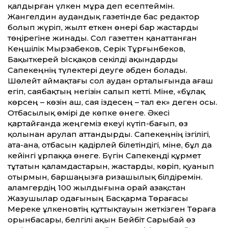
қалдырған үлкен мұра деп есептеймін.
Жангелдин аудандық газетінде бас редактор
болып жүріп, жылт еткен өнері бар жастарды
төңірегіне жинады. Сол газеттен қанаттанған
Кеңшілік Мырзабеков, Серік Тұрғынбеков,
Бақыткерей Ысқақов секілді ақындарды
Сапекеңнің түлектері деуге әбден болады.
Шөлейт аймақтағы сол аудан орталығында ағаш
егіп, саябақтың негізін салып кетті. Міне, «бұлақ
көрсең – көзін аш, сая іздесең – тал ек» деген осы.
Отбасылық өмірі де көпке өнеге. Әкесі
қартайғанда жеңгеміз екеуі күтіп-бағып, өз
қолынан арулап аттандырды. Сапекеңнің ізгілігі,
ата-ана, отбасын қадірлей білетіндігі, міне, бұл да
кейінгі ұрпаққа өнеге. Бүгін Сапекеңді құрмет
тұтатын қаламдастарын, жастарды, көріп, қуанып
отырмын, баршаңызға ризашылық білдіремін.
Қаламгердің 100 жылдығына орай Қазақстан
Жазушылар одағының Басқарма Төрағасы
Мереке Құлкеновтің құттықтауын жеткізген Төраға
орынбасары, белгілі ақын Бейбіт Сарыбай өз