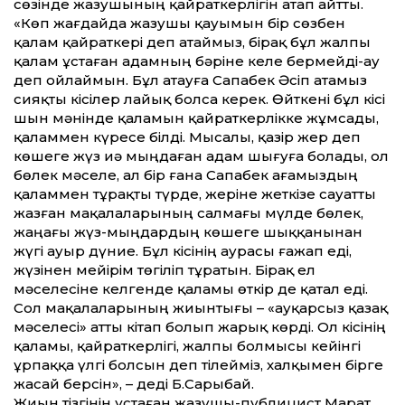
сөзінде жазушының қайраткерлігін атап айтты.
«Көп жағдайда жазушы қауымын бір сөзбен
қалам қайраткері деп атаймыз, бірақ бұл жалпы
қалам ұстаған адамның бәріне келе бермейді-ау
деп ойлаймын. Бұл атауға Сапабек Әсіп атамыз
сияқты кісілер лайық болса керек. Өйткені бұл кісі
шын мәнінде қаламын қайраткерлікке жұмсады,
қаламмен күресе білді. Мысалы, қазір жер деп
көшеге жүз иә мыңдаған адам шығуға болады, ол
бөлек мәселе, ал бір ғана Сапабек ағамыздың
қаламмен тұрақты түрде, жеріне жеткізе сауатты
жазған мақалаларының салмағы мүлде бөлек,
жаңағы жүз-мыңдардың көшеге шыққанынан
жүгі ауыр дүние. Бұл кісінің аурасы ғажап еді,
жүзінен мейірім төгіліп тұратын. Бірақ ел
мәселесіне келгенде қаламы өткір де қатал еді.
Сол мақалаларының жиынтығы – «Қауқарсыз қазақ
мәселесі» атты кітап болып жарық көрді. Ол кісінің
қаламы, қайраткерлігі, жалпы болмысы кейінгі
ұрпаққа үлгі болсын деп тілейміз, халқымен бірге
жасай берсін», – деді Б.Сарыбай.
Жиын тізгінін ұстаған жазушы-публицист Марат