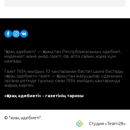
"Қазақ әдебиеті" — Қазақстан Республикасының әдебиет,
мәдениет және өнер газеті. Әр апта сайын, жұма күні
шығады.
Газет 1934 жылдың 10 қаңтарынан бастап шыға бастады.
«Қазақ әдебиеті» газеті — Қазақстан жазушылар одағының
органы ретінде тұңғыш саны 1934 жылдың қаңтарында
жарық көрген.
«Қазақ әдебиеті» - газетінің тарихы
© "Қазақ әдебиеті".
Студия «Team28»