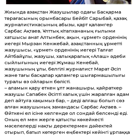
Жиында Қазақстан Жазушылар одағы Басқарма
төрағасының орын­басары Бейбіт Сарыбай, қазақ
журналистикасының абызы, қарт қаламгер
Сарбас Ақтаев, Ұлттық кітапхананың ғылыми
хатшысы Қанат Алтынбек, ақын, «Құрмет» орденінің
иегері Мырзан Кенжебай, Қазақстанның Құрметті
жазушысы, «Құрмет» орденінің иегері Талғат
Айтбайұлы, жазушы, халықаралық «Алаш» әдеби
сыйлығының иегері Жұмаш Кенебай,
жазушының ұлы, белгілі журналист Марат Әсіп
және тағы басқалар қаламгер шығармашылығы
туралы өз ойларын бөлісті.
– Қаламын қару еткен ұлт жанашыры, қайраткер
жазушы Сапабек Әсіпті халық үшін жаралған адам
деп айтуға хақымыз бар, – деді алғаш болып сөз
алған жазушының замандасы Сарбас Ақтаев. –
Өйткені ел ісіне келгенде ол сондай белсенді еді.
Оның ел мен жерге қатысты көкейкесті
мәселелерді нақты деректермен дәйектей
отырып, батыл көтерген еңбектері кейінгі ұрпаққа