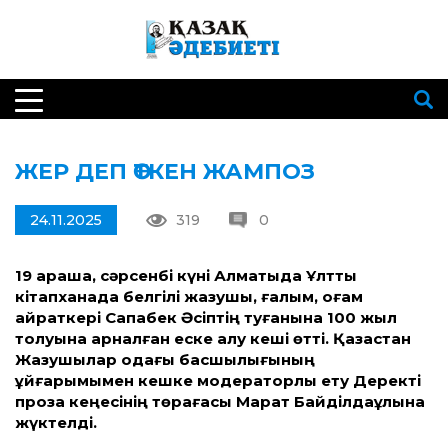
ЖЕР ДЕП ӨТКЕН ЖАМПОЗ
24.11.2025
319
0
19 қараша, сәрсенбі күні Алматыда Ұлттық
кітапханада белгілі жазушы, ғалым, қоғам
қайраткері Сапабек Әсіптің туғанына 100 жыл
толуына арналған еске алу кеші өтті. Қазақстан
Жазушылар одағы басшылығының
ұйғарымымен кешке модераторлық ету Деректі
проза кеңесінің төрағасы Марат Байділдаұлына
жүктелді.