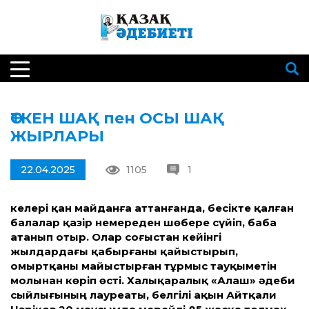
ӨТКЕН ШАҚ пен ОСЫ ШАҚ
ЖЫРЛАРЫ
22.04.2025
1105
1
Әкелері қан майданға ат­танғанда, бесікте қалған
балалар қазір немереден шөбере сүйіп, баба
атанып отыр. Олар соғыстан кейінгі
жылдардағы қабырғаны қайыстырып,
омыртқаны майыстырған тұрмыс тауқыметін
молынан көріп өсті. Халықаралық «Алаш» әдеби
сыйлығының лауреаты, белгілі ақын Айтқали