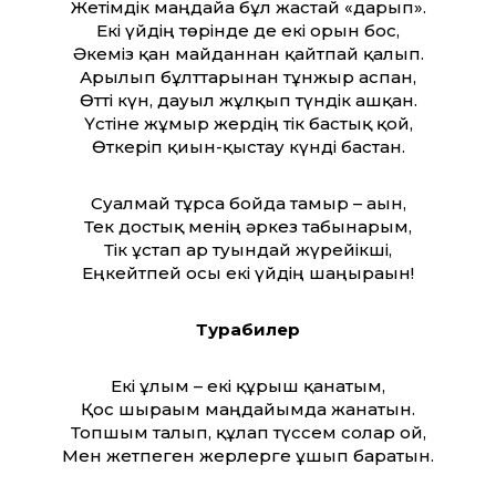
Жетімдік маңдайға бұл жастай «дарып».
Екі үйдің төрінде де екі орын бос,
Әкеміз қан майданнан қайтпай қалып.
Арылып бұлт­тарынан тұнжыр аспан,
Өт­ті күн, дауыл жұлқып түндік ашқан.
Үстіне жұмыр жердің тік бастық қой,
Өткеріп қиын-қыстау күнді бастан.
Суалмай тұрса бойда тамыр – ағын,
Тек достық менің әркез табынарым,
Тік ұстап ар туындай жүрейікші,
Еңкейтпей осы екі үйдің шаңырағын!
Турабилер
Екі ұлым – екі құрыш қанатым,
Қос шырағым маңдайымда жанатын.
Топшым талып, құлап түссем солар ғой,
Мен жетпеген жерлерге ұшып баратын.