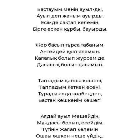
Бастауым менің ауыл-ды,
Ауыл деп жаным ауырды.
Есімде сақтап келемін,
Бірге өскен құрбы, бауырды.
Жер басып тұрса табаным,
Антейдей қуат аламын.
Қалалық болып жүрсем де,
Далалық болып қаламын.
Таптадым қанша көшені,
Таппадым кеткен есені.
Тұрады алда көлбеңдеп,
Бастан кешкенім кешегі.
Аядай ауыл Мешейдің,
Мұңдасы болып, есейдім.
Түтінін жалғап келемін
Ошағы өшкен неше үйдің…