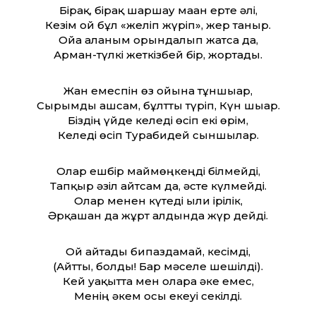
Бірақ, бірақ шаршау маған ерте әлі,
Кезім ғой бұл «желіп жүріп», жер таныр.
Ойға алғаным орындалып жатса да,
Арман-түлкі жеткізбей бір, жортады.
Жан емеспін өз ойына тұншығар,
Сырымды ашсам, бұлт­ты түріп, Күн шығар.
Біздің үйде келеді өсіп екі өрім,
Келеді өсіп Турабидей сыншылар.
Олар ешбір маймөңкеңді білмейді,
Тапқыр әзіл айтсам да, әсте күлмейді.
Олар менен күтеді ылғи ірілік,
Әрқашан да жұрт алдында жүр дейді.
Ой айтады бипаздамай, кесімді,
(Айт­ты, болды! Бар мәселе шешілді).
Кей уақыт­та мен оларға әке емес,
Менің әкем осы екеуі секілді.