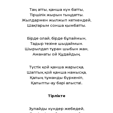
Таң ат­ты, қанша күн бат­ты,
Тіршілік жырын тыңдат­ты.
Жылдармен жылжып кеткендей,
Шақтарым сонша қымбат­ты.
Бірде олай, бірде бұлаймын,
Тағдыр тезіне шыдаймын.
Шырылдап тұрған шыбын жан,
Аманаты ғой Құдайдың.
Түстік қой қанша жарысқа,
Шаптық қой қанша намысқа,
Қалың тұманды бүркеніп,
Қалыпты-ау бәрі алыста!..
Тірлікте
Зулайды күндер жебедей,