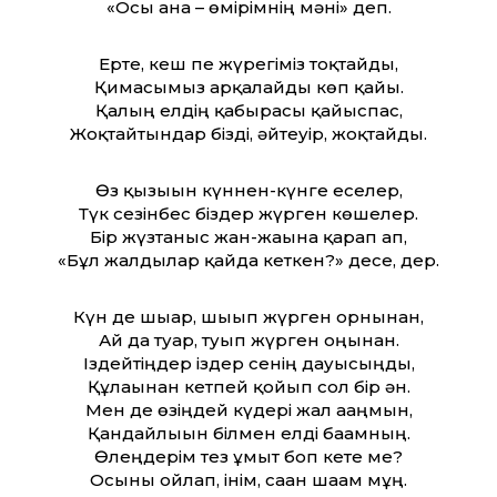
«Осы ғана – өмірімнің мәні» деп.
Ерте, кеш пе жүрегіміз тоқтайды,
Қимасымыз арқалайды көп қайғы.
Қалың елдің қабырғасы қайыспас,
Жоқтайтындар бізді, әйтеуір, жоқтайды.
Өз қызығын күннен-күнге еселер,
Түк сезінбес біздер жүрген көшелер.
Бір жүзтаныс жан-жағына қарап ап,
«Бұл жалдылар қайда кеткен?» десе, дер.
Күн де шығар, шығып жүрген орнынан,
Ай да туар, туып жүрген оңынан.
Іздейтіңдер іздер сенің дауысыңды,
Құлағынан кетпей қойып сол бір ән.
Мен де өзіңдей күдері жал ағаңмын,
Қандайлығын білмен елді бағамның.
Өлеңдерім тез ұмыт боп кете ме?
Осыны ойлап, інім, саған шағам мұң.