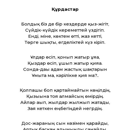
Құрдастар
Болдық біз де бір кездерде қыз-жігіт,
Сүйдік-күйдік керемет­тей үздігіп.
Енді, міне, көктем өт­ті, жаз кет­ті,
Төрге шықты, егделіктей күз кіріп.
Ұлдар өсіп, қонып жатыр ұяға,
Қыздар өсіп, ұшып жатыр қияға.
Сонда-дағы адам жастық шақтарын
Ұмыта ма, кәрілікке қия ма?..
Қолпашы боп қартаймайтын көңілдің,
Қызығына тоя алмайсың өмірдің.
Айлар ағып, жылдар жылжып жатады,
Зая кеткен еңбегіңдей негрдің.
Дос-жараның сын көзімен қарайды,
Артық басқан адымыңды санайды.