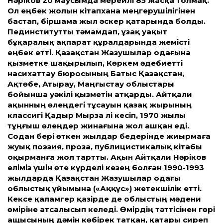
Нәріков 20 маусымда мерейлі 85 жасқа толмақ.
Ол еңбек жолын кітапхана меңгерушілігінен
бастап, біршама жыл әскер қатарында болды.
Пединститут­ты тәмамдап, ұзақ уақыт
бұқаралық ақпарат құралдарында жемісті
еңбек ет­ті. Қазақстан Жазушылар одағына
қызметке шақырылып, Көркем әдебиет­ті
насихат­тау бюросының Батыс Қазақстан,
Ақтөбе, Атырау, Маңғыстау облыстары
бойынша уәкілі қызметін атқарды. Айтқали
ақынның өлеңдегі тұсауын қазақ жырының
классигі Қадыр Мырза Әлі кесіп, 1970 жылы
тұңғыш өлеңдер жинағына жол ашқан еді.
Содан бері өткен жылдар бедерінде жиырмаға
жуық поэзия, проза, публицистикалық кітабы
оқырманға жол тарт­ты. Ақын Айтқали Нәріков
еліміз үшін өте күрделі кезең болған 1990-1993
жылдарда Қазақстан Жазушылар одағы
облыстық ұйымына («Аққұс») жетекшілік ет­ті.
Кексе қаламгер қазірде де облыстың мәдени
өміріне атсалысып келеді. Өмірдің тәт­тісінен гөрі
ащысының дәмін көбірек татқан, қатары сиреп