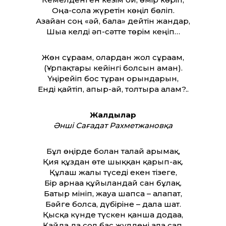
Оңға-солға жүретін көңіл бөліп.
Азайған соң «әй, бала» дейтін жандар,
Шыға келді әп-сәт­те төрім кеңіп…
Жөн сұрағам, олардан жол сұрағам,
(Ұрпақтары кейінгі болсын аман).
Үңірейіп бос тұрған орындарын,
Енді қайтіп, апыр-ай, толтыра алам?..
Жалдылар
Әнші Сағадат Рахметжановқа
Бұл өңірде болған талай арғымақ,
Қия құздан өте шыққан қарғып-ақ.
Құлаш жалы түседі екен тізеге,
Бір арнаға құйылғандай сан бұлақ.
Батыр мініп, жауға шапса – алапат,
Бәйге болса, дүбіріне – дала шат.
Қысқа күнде түскен қанша додаға,
Қайда да сол бас жүлдені ала сап.