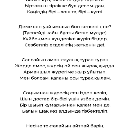
Ырзамын тірлікке бұл десем-дағы,
Көңілдің бірі – хош та, бірі – күпті.
Деме сен уайымшыл боп кеткенің не?
(Түспейді қайғы бұлты бетке мүлде).
Күйбеңмен күнделікті жүріп біздер,
Сезбеппіз егделіктің жеткенін де!..
Сәт сайын аман-саулық сұрап тұрған
Жерде емес, жүрсің ғой сен жырақ қырда.
Арманшыл жүрегіме жыр ұйытып,
Мен болсам, қаланы осы тұрақ қылғам.
Соңымнан жүресің сен іздеп келіп,
Шын достар бір-бірі үшін үзбек демін.
Бір шығып құмарымнан қалам мен де,
Балғын шақ көз алдымда тізбектеліп.
Несіне тоқталайын айтпай бәрін,