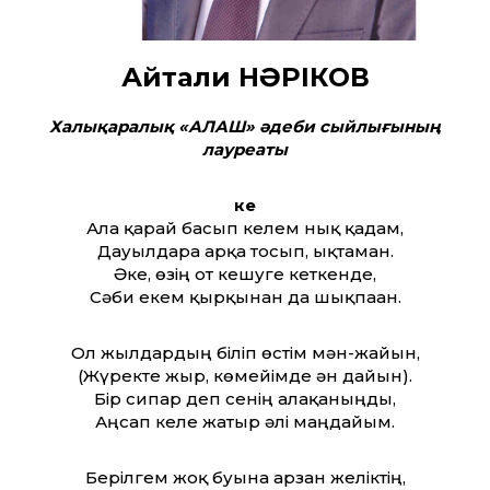
Айтқали НӘРІКОВ
Халықаралық «АЛАШ» әдеби сыйлығының
лауреаты
Әке
Алға қарай басып келем нық қадам,
Дауылдарға арқа тосып, ықтаман.
Әке, өзің от кешуге кеткенде,
Сәби екем қырқынан да шықпаған.
Ол жылдардың біліп өстім мән-жайын,
(Жүректе жыр, көмейімде ән дайын).
Бір сипар деп сенің алақаныңды,
Аңсап келе жатыр әлі маңдайым.
Берілгем жоқ буына арзан желіктің,