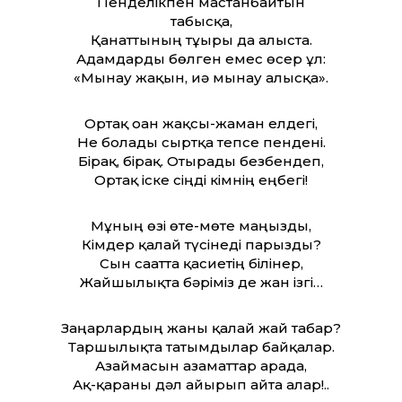
Пенделікпен мастанбайтын
табысқа,
Қанат­тының тұғыры да алыста.
Адамдарды бөлген емес өсер ұл:
«Мынау жақын, иә мынау алысқа».
Ортақ оған жақсы-жаман елдегі,
Не болады сыртқа тепсе пендені.
Бірақ, бірақ. Отырады безбендеп,
Ортақ іске сіңді кімнің еңбегі!
Мұның өзі өте-мөте маңызды,
Кімдер қалай түсінеді парызды?
Сын сағат­та қасиетің білінер,
Жайшылықта бәріміз де жан ізгі…
Заңғарлардың жаны қалай жай табар?
Таршылықта татымдылар байқалар.
Азаймасын азамат­тар арада,
Ақ-қараны дәл айырып айта алар!..