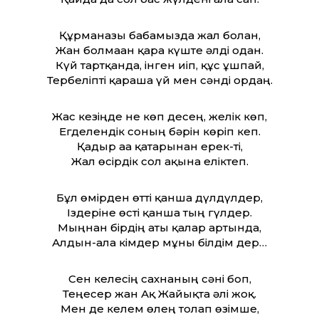
Құрманғазы бабамызда жал болған,
Жан болмаған қара күште әлді одан.
Күй тартқанда, інген иіп, құс ұшпай,
Тербеліпті қараша үй мен сәнді ордаң.
Жас кезіңде не көп десең, желік көп,
Егделендік соның бәрін көріп кеп.
Қадыр аға қатарынан ерек-ті,
Жал өсірдік сол ақынға еліктеп.
Бұл өмірден өт­ті қанша дүлдүлдер,
Іздеріне өсті қанша тың гүлдер.
Мыңнан бірдің аты қалар артында,
Алдын-ала кімдер мұны білдім дер…
Сен келесің сахнаның сәні боп,
Теңесер жан Ақ Жайықта әлі жоқ.
Мен де келем өлең толғап өзімше,