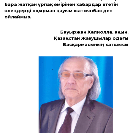
бара жатқан ұрпақ өмірінен хабардар ететін
өлеңдерді оқырман қауым жатсынбас деп
ойлаймыз.
Бауыржан Халиолла, ақын,
Қазақстан Жазушылар одағы
Басқармасының хатшысы