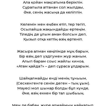
Алға қойған мақсатыма берікпін.
Сұрапылға ат­танған сол жылдағы,
Әке, сенің жасыңа да келіппін.
Келемін мен еңбек етіп, тер төгіп,
Осылайша жақындайды ертеңім.
Тіледің де ұлым аман болсын деп,
Қызыл отқа кет­тің өзің өртеніп.
Жасыра алман көңілімде мұң барын,
Бір өзің деп үздігумен жүр жаным.
Алып барам соғыс жайлы киноға,
«Атам қайда?» – деп сұраса ұлдарым.
Шайқалмайды енді менің тұнығым,
(Сескенгенге сенім деген – тың ұғым).
Мәуесі мол шынар болды бұл күнде,
Әке, өзің еккен бір тал шыбығың.
Мен де бағбан, жүре алмаймын найқалып,