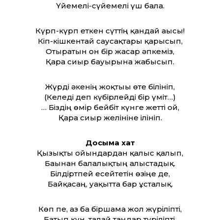
Үйемелі-сүйемелі үш бала.
Күрп-күрп еткен сүт­тің қандай ағысы!
Кіп-кішкентай саусақтары қарысып,
Отыратын он бір жасар әпкеміз,
Қара сиыр бауырына жабысып.
Жүрді әкенің жоқтығы өте білініп,
(Келеді деп күбірлейді бір үміт…)
… Біздің өмір бейбіт күнге жет­ті ғой,
Қара сиыр желініне ілініп.
Досыма хат
Қызықты ойындардан қалыс қалып,
Бағынан балалықтың алыстадық.
Білдіртпей есейтетін өзіңе де,
Байқасаң, уақыт­та бар ұсталық.
Көп пе, аз ба біршама жол жүріліпті,
Батып күн, талай таңдар түріліпті.