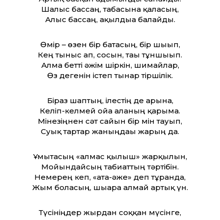
Шалыс бассаң, табасына қаласың,
Алыс бассаң, ақылдыға балайды.
Өмір – өзен бір батасың, бір шығып,
Кең тыныс ап, сосын, тағы тұншығып.
Алма бет­ті әжім шіркін, шимайлар,
Өз дегенін істеп тынар тіршілік.
Біраз шаптың, ілестің де арынға,
Келіп-келмей ойға алғаның қарымға.
Мінезіңнен сәт сайын бір мін тауып,
Суық тартар жаныңдағы жарың да.
Ұмытасың «алмас қылыш» жарқылын,
Мойындайсың табиғат­тың тәртібін.
Немерең кеп, «ата-әже» деп тұрғанда,
Жым боласың, шығара алмай артық үн.
Түсініңдер жырдан соққан мүсінге,