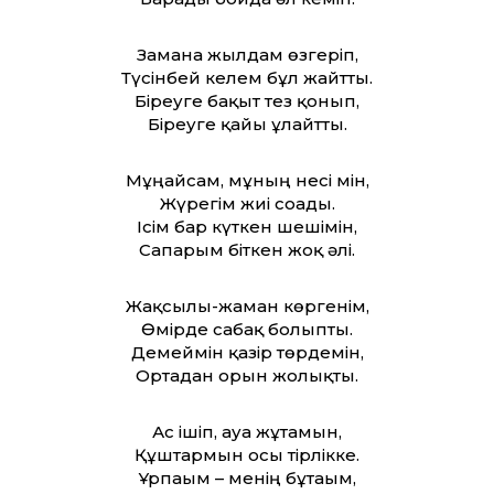
Замана жылдам өзгеріп,
Түсінбей келем бұл жайт­ты.
Біреуге бақыт тез қонып,
Біреуге қайғы ұлғайт­ты.
Мұңайсам, мұның несі мін,
Жүрегім жиі соғады.
Ісім бар күткен шешімін,
Сапарым біткен жоқ әлі.
Жақсылы-жаман көргенім,
Өмірде сабақ болыпты.
Демеймін қазір төрдемін,
Ортадан орын жолықты.
Ас ішіп, ауа жұтамын,
Құштармын осы тірлікке.
Ұрпағым – менің бұтағым,