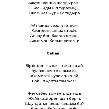
Аяқтан қанша шалдырған…
Басыңды иіп тұрасың,
Өкпе-наз жүрмес тағдырға.
Айтқанда сөздің төтесін:
Сүзгіден қанша өтесің.
Аңқау боп бастап өмірді,
Ақылман болып кетесің!
Сабақ…
Біртіндеп жылжып жатыр ай,
Зулаған күнге шағым аз.
«Өлмеген құлға апыр-ай,
Болып қапты тағы жаз».
Жеткізбес арман алдымда,
Жүйіткиді әрең шаң беріп.
Шау тартып әлде қалдым ба?
Барады бойда әл кеміп.