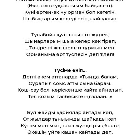
(Әке, өзіңе ұқсастығым байқалып).
Күні ертең-ақ ну орман боп кететін,
Шыбықтарым келеді өсіп, жайқалып.
Тұлабойға қуат тасып от жүрек,
Шынарларым шыға келер көк тіреп.
… Төңіректі жіті шолып тұрмын мен,
Орманыма өрт түспесін деп тілеп!
Түсіме еніп…
Депті әкем ат­танарда: «Тыңда, балам,
Сұрапыл соғыс ат­ты сынға барам.
Қош-сау бол, көріскенше қайта айналып,
Тел қозым, талбесікте іңгәлаған…»
Бұл жайды қариялар айтады көп,
От жылдар тұнығымды шайқады кеп.
Күт­тім мен мың тоғыз жүз қырық бесте,
Әкешім үйге қашан қайтады деп.