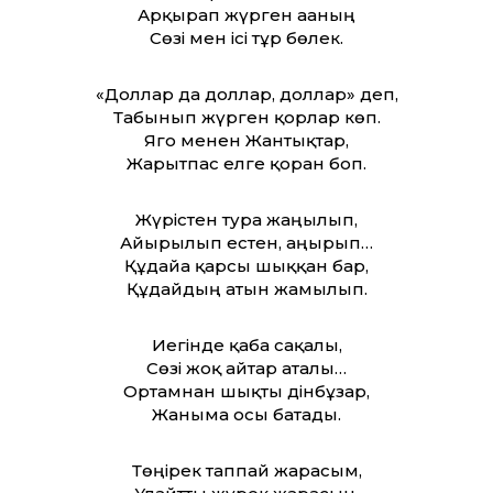
Арқырап жүрген ағаның
Сөзі мен ісі тұр бөлек.
«Доллар да доллар, доллар» деп,
Табынып жүрген қорлар көп.
Яго менен Жантықтар,
Жарытпас елге қорған боп.
Жүрістен тура жаңылып,
Айырылып естен, аңырып…
Құдайға қарсы шыққан бар,
Құдайдың атын жамылып.
Иегінде қаба сақалы,
Сөзі жоқ айтар аталы…
Ортамнан шықты дінбұзар,
Жаныма осы батады.
Төңірек таппай жарасым,