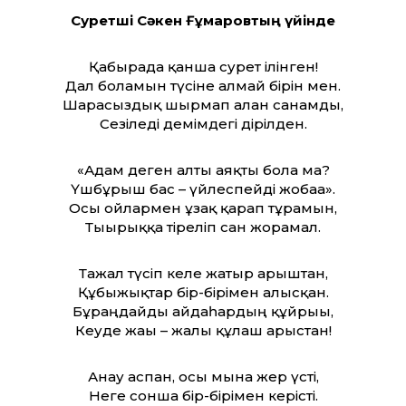
Суретші Сәкен Ғұмаровтың үйінде
Қабырғада қанша сурет ілінген!
Дал боламын түсіне алмай бірін мен.
Шарасыздық шырмап алған санамды,
Сезіледі демімдегі дірілден.
«Адам деген алты аяқты бола ма?
Үшбұрыш бас – үйлеспейді жобаға».
Осы ойлармен ұзақ қарап тұрамын,
Тығырыққа тіреліп сан жорамал.
Тажал түсіп келе жатыр ғарыштан,
Құбыжықтар бір-бірімен алысқан.
Бұраңдайды айдаһардың құйрығы,
Кеуде жағы – жалы құлаш арыстан!
Анау аспан, осы мына жер үсті,
Неге сонша бір-бірімен керісті.