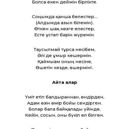
Болса екен деймін бірлікте.
Соңымда қанша белестер…
(Алдымда азын білемін).
Өткен шақ көзге елестер,
Есте ұстап бәрін жүремін.
Таусылмай тұрса несібем,
Әлі де ғұмыр кешермін.
Қаймығам оның несіне,
Өшетін кезде, өшермін!..
Айта алар
Үміт етіп балдырғаннан, өндірден,
Адам өзін өмір бойы сендірген.
Болар бала байқалады үйінде,
Кейін, сосын, оны бүкіл ел білген.