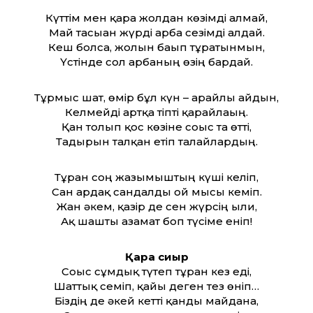
Күт­тім мен қара жолдан көзімді алмай,
Май тасыған жүрді арба сезімді алдай.
Кеш болса, жолын бағып тұратынмын,
Үстінде сол арбаның өзің бардай.
Тұрмыс шат, өмір бұл күн – арайлы айдын,
Келмейді артқа тіпті қарайлағың.
Қан толып қос көзіне соғыс та өт­ті,
Тағдырын талқан етіп талайлардың.
Тұрған соң жазымыштың күші келіп,
Сан ардақ сандалды ғой мысы кеміп.
Жан әкем, қазір де сен жүрсің ылғи,
Ақ шашты азамат боп түсіме еніп!
Қара сиыр
Соғыс сұмдық түтеп тұрған кез еді,
Шат­тық семіп, қайғы деген тез өніп…
Біздің де әкей кет­ті қанды майданға,