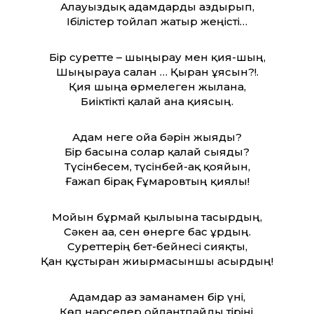
Алауыздық адамдарды аздырып,
Ібілістер тойлап жатыр жеңісті…
Бір сурет­те – шыңырау мен қия-шың,
Шыңырауға салған … Қыран ұясын?!.
Қия шыңға өрмелеген жыланға,
Биіктікті қалай ғана қиясың.
Адам неге ойға бәрін жыяды?
Бір басына солар қалай сыяды?
Түсінбесем, түсінбей-ақ қояйын,
Ғажап бірақ Ғұмаровтың қиялы!
Мойын бұрмай қылығына тасырдың,
Сәкен аға, сен өнерге бас ұрдың.
Сурет­терің бет-бейнесі сияқты,
Қан құстырған жиырмасыншы ғасырдың!
Адамдар аз заманамен бір үні,
Көп нәрселер ойлантпайды тіріні.