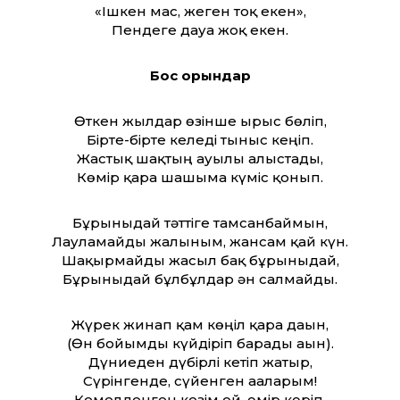
«Ішкен мас, жеген тоқ екен»,
Пендеге дауа жоқ екен.
Бос орындар
Өткен жылдар өзінше ырыс бөліп,
Бірте-бірте келеді тыныс кеңіп.
Жастық шақтың ауылы алыстады,
Көмір қара шашыма күміс қонып.
Бұрынғыдай тәт­тіге тамсанбаймын,
Лауламайды жалыным, жансам қай күн.
Шақырмайды жасыл бақ бұрынғыдай,
Бұрынғыдай бұлбұлдар ән салмайды.
Жүрек жинап қам көңіл қара дағын,
(Өн бойымды күйдіріп барады ағын).
Дүниеден дүбірлі кетіп жатыр,
Сүрінгенде, сүйенген ағаларым!
Кемелденген кезім ғой, өмір көріп,