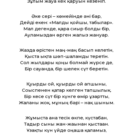
Зұлым жауға кек қаруын кезеніп.
Әке сері – көмейінде әні бар,
Дейді екен: «Малды қойшы, табылар».
Мал дегенде, қара сиыр болды бір,
Ауламыздан өрген жалғыз жануар.
Жазда өрістен маң-маң басып келетін,
Қыста ықта шөп-шаламды теретін.
Сол жылдары қоңы болмай жүрсе де,
Бір сауғанда, бір шелек сүт беретін.
Қуырды ғой, қуырды ғой апшыны,
Соғыспенен қатар келген тапшылық.
Бір кесе сүт бір күнге өмір ұзарт­ты,
Жалғаны жоқ, мұның бәрі – нақ шыным.
Жұмыста ана тесік өкпе, күстабан,
Тағдыр сыны жан-жағынан қыстаған.
Ұзақты күн үйде оңаша қаламыз,