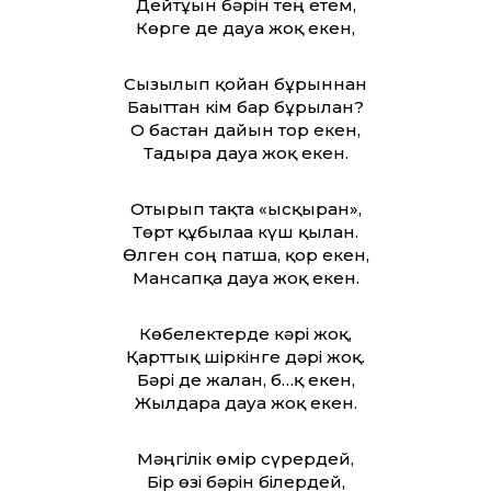
Дейтұғын бәрін тең етем,
Көрге де дауа жоқ екен,
Сызылып қойған бұрыннан
Бағыт­тан кім бар бұрылған?
О бастан дайын тор екен,
Тағдырға дауа жоқ екен.
Отырып тақта «ысқырған»,
Төрт құбылаға күш қылған.
Өлген соң патша, қор екен,
Мансапқа дауа жоқ екен.
Көбелектерде кәрі жоқ,
Қарт­тық шіркінге дәрі жоқ.
Бәрі де жалған, б…қ екен,
Жылдарға дауа жоқ екен.
Мәңгілік өмір сүрердей,
Бір өзі бәрін білердей,