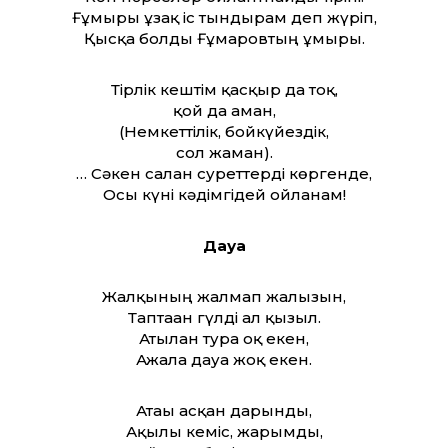
Ғұмыры ұзақ іс тындырам деп жүріп,
Қысқа болды Ғұмаровтың ғұмыры.
Тірлік кештім қасқыр да тоқ,
қой да аман,
(Немкет­тілік, бойкүйездік,
сол жаман).
… Сәкен салған сурет­терді көргенде,
Осы күні кәдімгідей ойланам!
Дауа
Жалқының жалмап жалғызын,
Таптаған гүлді ал қызыл.
Атылған тура оқ екен,
Ажалға дауа жоқ екен.
Атағы асқан дарынды,
Ақылы кеміс, жарымды,