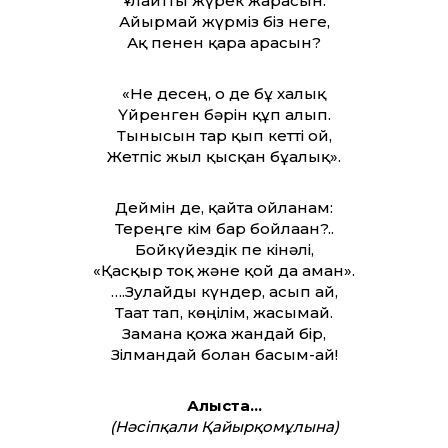
Ұлғайт­ты жүрек жарасын.
Айырмай жүрміз біз неге,
Ақ пенен қара арасын?
«Не десең, о де бұ халық
Үйренген бәрін құп алып.
Тынысын тар қып кет­ті ғой,
Жетпіс жыл қысқан бұғалық».
Деймін де, қайта ойланам:
Тереңге кім бар бойлаған?..
Бойкүйездік пе кінәлі,
«Қасқыр тоқ және қой да аман».
….Зулайды күндер, асып ай,
Тағат тап, көңілім, жасымай.
Заманға қожа жандай бір,
Зілмандай болған басым-ай!
Алыста…
(Нәсіпқали Қайырқомұлына)