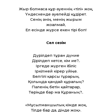
Жыр болмаса құр әуеннің «тілі» жоқ,
Үндескенде әуелейді құдірет.
Сенің әнің, менің жырым
жоғалмай,
Ел есінде жүрсе екен тірі боп!
Сел сезім
Дүрілдеп тұрған дүние
Дірілдеп кетсе, кім ие?..
Іргеде жүрген ібіліс
Іркілмей кірер үйіңе.
Белгілі қарсы тұрарың,
Қолыңда қандай құралың?
Пәленің бетін қайтарар,
Төріңде бар ма Құраның?..
«Мұсылманшылық кімде жоқ,
Тілде бар да, дінде жоқ».