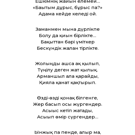
Ешкімнің жайын елемей…
«Бағытым дұрыс, бұрыс па?»
Адамға кейде келеді ой.
Заманмен мына дүрлікпе
Болу да қиын бірлікте…
Бақыт­тан бәрі үміткер
Бескүндік жалған тірлікте.
Жолыңды ашса ақ қылып,
Түңілу деген жат қылық.
Арманшыл алға қарайды,
Қиялға қанат қақтырып.
Өзді-өзді қонақ білгенге,
Жер басып осы жүргендер.
Асығыс кетіп жатады,
Асығып өмір сүргендер…
Ынжық па пенде, алғыр ма,