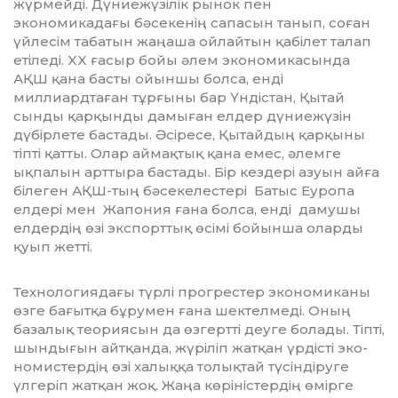
жүрмейді. Дүниежүзілік рынок пен
экономикадағы бәсекенің сапасын танып, соған
үйлесім табатын жаңаша ойлайтын қабілет талап
етіледі. XX ғасыр бойы әлем экономикасында
АҚШ қана басты ойыншы болса, енді
миллиардтаған тұрғыны бар Үндістан, Қытай
сынды қарқынды дамыған елдер дүниежүзін
дүбірлете бастады. Әсіресе, Қытайдың қарқыны
тіпті қатты. Олар аймақтық қана емес, әлемге
ықпалын арттыра бастады. Бір кездері азуын айға
білеген АҚШ-тың бәсекелестері Батыс Еуропа
елдері мен Жапония ғана болса, енді дамушы
елдердің өзі экспорттық өсімі бойынша оларды
қуып жетті.
Технологиядағы түрлі прогрестер эко­номиканы
өзге бағытқа бұрумен ғана шек­телмеді. Оның
базалық теориясын да өзгертті деуге болады. Тіпті,
шындығын айтқанда, жүріліп жатқан үрдісті эко­
номистердің өзі халыққа толықтай түсіндіруге
үлгеріп жатқан жоқ. Жаңа көріністердің өмірге