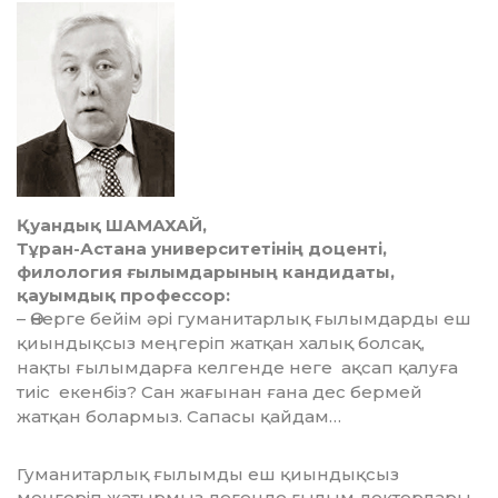
Қуандық ШАМАХАЙ,
Тұран-Астана уни­верситетінің доценті,
филология ғы­лым­дарының кандидаты,
қауымдық профессор:
– Өнерге бейім әрі гуманитарлық ғы­лым­дарды еш
қиындықсыз меңгеріп жат­қан халық болсақ,
нақты ғылымдарға келгенде неге ақсап қалуға
тиіс екенбіз? Сан жағынан ғана дес бермей
жатқан болармыз. Сапасы қайдам…
Гуманитарлық ғылымды еш қиын­дық­сыз
меңгеріп жатырмыз дегенде ғы­лым докторлары