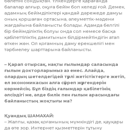
бөлетіні сондықтан. Үлкендерге қарағанда
балалар алғыр, оқуға бейім боп келеді ғой. Демек,
адамның бейімділіктері қандай дәрежеде дамуы
оның қоршаған ортасына, әлеуметтік-мәдени
жағдайына байланысты болады. Адамда белгілі
бір бейімділіктің болуы онда сол немесе басқа
қабілеттіліктің дамитынын біл­дір­мей­тіндігін атап
өткен жөн. Ол қоғамның даму ерекшелігі мен
тәрбиелеу шарттарына байланысты.
– Қарап отырсақ, нақты ғылымдар саласында
ғылым докторларымыз аз емес. Алайда,
олардың шетелдегідей түрлі жетістіктерге жетіп,
ел экономикасын алға сүйреп жүргендерін
көрмейсің. Бұл біздің ғалымдар қабілетінің
әлсіздігі ме, әлде билік пен ғылым арасындағы
байланыстың жоқтығы ма?
Қуандық ШАМАХАЙ:
– Жалпы, қазақ қоғамының мүмкін­дігі де, қауқары
да өте зор. Интернет қыз­меттерін тұтыну