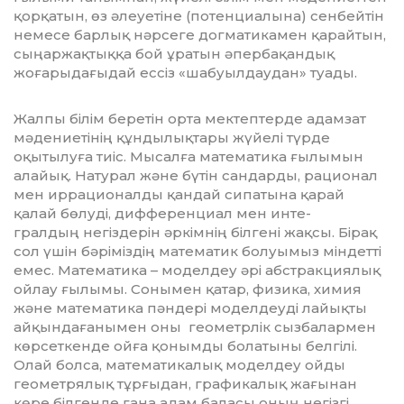
қорқатын, өз әлеуетіне (потенциалына) сенбейтін
немесе барлық нәрсеге догматикамен қарайтын,
сыңаржақтыққа бой ұратын әпербақандық
жоғарыдағыдай ессіз «шабуылдаудан» туады.
Жалпы білім беретін орта мектептерде адамзат
мәдениетінің құндылықтары жүйелі түрде
оқытылуға тиіс. Мысалға ма­тематика ғылымын
алайық. Натурал және бүтін сандарды, рационал
мен иррационалды қандай сипатына қарай
қалай бөлуді, дифференциал мен инте-
г­рал­дың негіздерін әркімнің білгені жақ­сы. Бірақ
сол үшін бәріміздің математик болуымыз міндетті
емес. Математика – моделдеу әрі абстракциялық
ойлау ғылы­мы. Сонымен қатар, физика, химия
және математика пәндері моделдеуді лайықты
айқындағанымен оны геометр­лік сызбалармен
көрсеткенде ойға қоным­ды болатыны белгілі.
Олай болса, мате­ма­ти­ка­лық моделдеу ойды
геометрялық тұрғы­дан, графикалық жағынан
көре білгенде ғана адам баласы оның негізгі