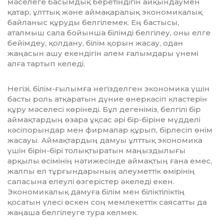
мәселеге басымдық беретіндігін айқындаумен
қатар, ұлттық және аймақаралық эконо­микалық
байланыс құруды белгілемек. Ең бастысы,
аталмыш сала бойынша бі­лім­ді белгілеу, оны елге
бейімдеу, қолдану, білім қорын жасау, одан
жаңасын ашу екендігін әлем ғалымдары үнемі
алға тартып келеді.
Негізі, білім-ғылымға негізделген экономика үшін
басты роль атқаратын дүние өнеркәсіп кластерін
құру мәселесі көрінеді. Бұл дегеніміз, белгілі бір
аймақ­тардың өзара ұқсас әрі бір-біріне мүдделі
кәсіпорындар мен фирмалар құрып, бірлесіп өнім
жасауы. Аймақтардың дамуы ұлттық экономика
үшін бірін-бірі толықтыратын маңыздылығы
арқылы өсімінің нәтижесінде аймақтың ғана емес,
жалпы ел тұрғындарының әлеу­меттік өмірінің
сапасына елеулі өзгерістер әке­леді екен.
Экономикалық дамуға білім мен біліктіліктің
қосатын үлесі өскен соң мемлекеттік саясатты да
жаңаша белгі­леуге тура келмек.