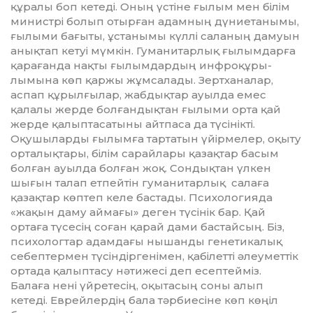
құралы боп кетеді. Оның үстіне ғылым мен білім
министрі болып отырған адамның дүние­танымы,
ғылыми бағыты, ұстанымы күл­лі саланың дамуын
анықтап кетуі мүм­кін. Гуманитарлық ғылымдарға
қа­ра­ғанда нақты ғылымдардың инфроқұ­ры­
лымына көп қаржы жұмсалады. Зертханалар,
аспап құрылғылар, жабдықтар ауылда емес
қалалы жерде болғандықтан ғылыми орта қай
жерде қалыптасатыны айтпаса да түсінікті.
Оқушыларды ғы­лым­ға тартатын үйірмелер, оқыту
орта­лық­тары, білім сарайлары қазақтар басым
болған ауылда болған жоқ. Сон­­­дық­тан үлкен
шығын талап етпейтін гуманитарлық салаға
қазақтар көптеп келе бастады. Психологияда
«жақын даму аймағы» деген түсінік бар. Қай
ортаға түсесің соған қарай дами бастайсың. Біз,
психологтар адамдағы нышанды генети­ка­лық
себептермен түсіндір­генімен, қабілетті әлеуметтік
ортада қалыптасу нә­тижесі деп есептейміз.
Балаға нені үйретесің, оқытасың соны алып
кетеді. Еврейлердің бала тәрбиесіне көп көңіл