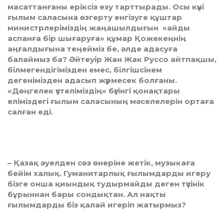
масаттанғаны еріксіз езу тарттырады. Осы күні
ғылым саласына өзгерту енгізуге құштар
министрлеріміздің жаңашылдығын «айды
аспанға бір шығаруға» құмар Қожекеңнің
аңғалдығына теңейміз бе, әлде адасуға
балаймыз ба? Әйтеуір Жан Жак Руссо айтпақшы,
білмегендігімізден емес, білгішсінем
дегенімізден адасып жүрмесек болғаны.
«Дөңгелек үстеліміздің» бүгінгі қонақтары
еліміздегі ғылым саласының мәселелерін ортаға
салған еді.
– Қазақ әуелден сөз өнеріне жетік, му­зы­каға
бейім халық. Гуманитарлық ғы­лым­дарды игеру
бізге онша қиындық ту­дыр­майды деген түсінік
бұрыннан бары сон­дықтан. Ал нақты
ғылымдарды біз қа­лай игеріп жатырмыз?