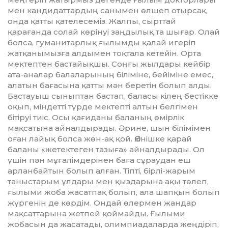
мен кандидаттардың са­ны­мен өлшеп отырсақ,
онда қатты қателесеміз. Жалпы, сырттай
қарағанда солай көрінуі заңдылық та шығар. Олай
болса, гуманитарлық ғылымды қалай игеріп
жатқанымызға алдымен тоқтала кетейін. Орта
мектептен бастайықшы. Соңғы жылдары кейбір
ата-аналар бала­ларының біліміне, бейіміне емес,
алатын бағасына қатты мән беретін болып алды.
Бастауыш сыныптан бастап, баласы кілең бестікке
оқып, міндетті түрде мектепті алтын белгімен
бітіруі тиіс. Осы қағиданы баланың өмірлік
мақсатына айналдырады. Әрине, шын білімімен
оған лайық болса жөн-ақ қой. Өкінішке қарай
баланы «жетектеген тазыға» айналдырады. Ол
үшін пән мұғалімдерінен баға сұраудан еш
арланбайтын болып алған. Тіпті, бір­лі-жарым
таныстарым ұлдары мен қыз­да­рына ақы төлеп,
ғылыми жоба жасатпақ болып, ала шапқын болып
жүргенін де көрдім. Ондай өлермен жандар
мақсат­та­рына жетпей қоймайды. Ғылыми
жобасын да жасатады, олимпиадаларда жең­діріп,