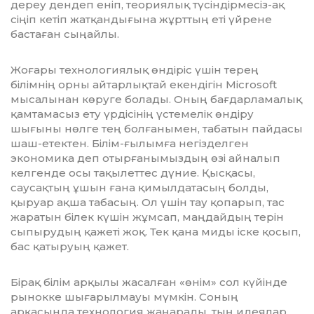
дереу дендеп еніп, теориялық түсіндірмесіз-ақ
сіңіп кетіп жатқандығына жұрттың еті үйрене
баста­ған сыңайлы.
Жоғары технологиялық өндіріс үшін терең
білімнің орны айтарлықтай екенді­гін Microsoft
мысалынан көруге болады. Оның бағдарламалық
қамтамасыз ету үрдісінің үстемелік өндіру
шығыны нөлге тең болғанымен, табатын пайдасы
шаш-етектен. Білім-ғылымға негізделген
экономика деп отырғанымыздың өзі айналып
келгенде осы тақылеттес дүние. Қыс­қасы,
саусақтың ұшын ғана қи­мыл­датасың болды,
қыруар ақша табасың. Ол үшін тау қопарып, тас
жаратын білек күшін жұмсап, маңдайдың терін
сыпыру­дың қажеті жоқ. Тек қана миды іске қосып,
бас қатыруың қажет.
Бірақ білім арқылы жасалған «өнім» сол күйінде
рынокке шығарылмауы мүм­кін. Соның
арқасында технология жа­ңарады, тың идеялар