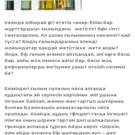
Кезінде Ыбырай үлгі ететін «өнер-білім бар
жұрттардың» ғылымдағы жетістігі бүгін тіпті
таңғаларлық. Ал қазақ ғылымының көкжиегі қай
тұста? Біздің ғалымдарымыз әлемді
мойындатар қандай жетістікке жете алды?
Әлде, бір ғалым ағамыз айтқандай, әлі күнге басы
бар, аяғы жоқ немесе аяғы бар, басы жоқ
реформаларды енгізумен уақыт өткізіп келеміз
бе?
Еліміздегі ғылым саласын ойға алғанда
құдықтағы ай сәулесін көрісімен жіп ұшына
ілгешек байлап, жалма-жан тартып шығармақ
болған Қожекеңнің алаңғасарлығы ойға
оралады. Алайда, құдық түбіндегі тасқа ілгешегі
ілінген оның шірене тартам деп шалқасынан
түскенде аспанда тұрған Айды көріп: «Шіркін,
өзім айды аспанға бір шығардым-ау!» – деп