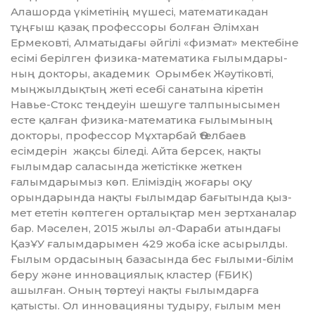
Алашорда үкіметінің мүшесі, математикадан
тұңғыш қазақ профессоры болған Әлімхан
Ермековті, Алматы­дағы әйгілі «физмат» мектебіне
есімі берілген физика-математика ғылымдары­
ның докторы, академик Орымбек Жәуті­к­овті,
мыңжылдықтың жеті есебі санатына кіретін
Навье-Стокс теңдеуін шешуге талпынысымен
есте қалған физика-мате­матика ғылымының
докторы, профессор Мұхтарбай Өтелбаев
есімдерін жақсы біледі. Айта берсек, нақты
ғылымдар саласында жетістікке жеткен
ғалымдары­мыз көп. Еліміздің жоғары оқу
орындарында нақты ғылымдар бағытында қыз­
мет ететін көптеген орталықтар мен зерт­­ханалар
бар. Мәселен, 2015 жылы әл-Фараби атындағы
ҚазҰУ ғалымдарымен 429 жоба іске асырылды.
Ғылым ордасы­ның базасында бес ғылыми-білім
беру және инновациялық кластер (ҒБИК)
ашылған. Оның төртеуі нақты ғылымдар­ға
қатысты. Ол инновацияны тудыру, ғы­лым мен