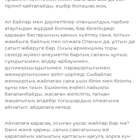
тірлікті қайталайды, ешбір болашақ жоқ.
Ал байлар мен дәулеттілер отаншыл­дық тәрбие
атаулыдан жұрдай болмақ, бар білетіндері
қарақан бастарының қамын күйттеу ғана. Алтын-
жамбыға, байлық пен олжаға Отанын да, ұлтын да
сатып жіберуге бар. Оның өрмекшінің торы
секілді жүйесі әлеуметтік барлық саланы қулық-
сұмдығымен, алдау-ар­бауы­мен,
дүниеқоңыздығымен, парақор­лы­ғымен,
жемқорлығымен ірітіп-шірітеді. Сыбайлас
жемқорлық жайлаған сала үшін білім мен біліктің
құны көк тиын. Ешкімнің еңбегі лайықты
бағаланбайды, жасаған жетістігің, тапқан
жаңалығың әлдебір тоғышардың олжасына
айналып, айдалаға кетеді.
Айналаға қарасақ, осыған ұқсас жайлар бар ма?
Банк және қаржы, салық саясатының өзі
қарапайым халықтың қалтасын қағуға, зорға күн