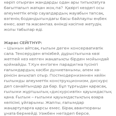
көріп отырған жандарды одан ары титықтатуға
бағыт­та­лып жатқан жоқ па? Қазіргі кездегі осы
әлеуметтік өткір сауалдардың жауабын тапсақ,
өзгенің бодандығындағы басы байлаулы еңбек
емес, азат та жасампаз, өнімді кәсіпке жетудің
жолы табылар еді.
Жарас СЕЙІТНҰР:
– Шынын айтсақ, ғылым деген кон­сер­вативтік
сала. Тексеруден өткізбей, дұрыстығына көзі
жетпей кез келген жаңалықты бірден мойындай
қоймайды. Т.Кун енгізген парадигма түсінігі
ғалым­дар­дың кәсіби дүниетанымы, әлем кө­
рінісін анықтап отыр. Постмодернизмнен кейін
ғылымды әлеуметтік конструкционизм, дискурс
деп санайтындар да бар. Бұл тұрғыдан қарасақ,
ғылыми жұрт­шылық «дискурсивтік» қауымдастық
қана. Ғылым – ғылыми қауымдастықтың өзара
келісімі, ұйғарымы. Жалпы, ғалымдар
жаңартуларға қарсы емес. Бірақ авантюраны
ұната бермейді. Уәжбен негіздеп берсе,