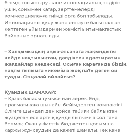
білімді тоғыстыру және инно­ва­циялық өндіріс
үшін, сонымен қатар, зерттемелерді
коммерциялауға тиімді ор­та боп табылады.
Инновацияны құру жә­не енгізуге бағытталған
көптеген ұйым­дармен жемісті ынтымақтастық
байланыс орнатылды.
– Халқымыздың аңыз-әпсанаға жақын­дығы
кейде нақтылықтан, дәлдіктен адас­ты­ратын
жағдайлар кездеседі. Осыған қара­ғанда біздің
нақты ғылымға «икеміміз жоқ па?
»
деген ой
туады. Сіз қалай ойлайсыз?
Қуандық ШАМАХАЙ:
– Қазақ баласы тумысынан зерек. Енді,
прагматикаға шынайы бейімделген компактілі
білімге шындап ден қойса, табиғи байлықтан
жүздеген есе артық құндылығымыз сол ғана
болмақ. Оған үкіметтік бюджеттен қосымша
қаржы жұмсаудың да қажеті шамалы. Тек қана