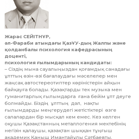
Жарас СЕЙІТНҰР,
әл-Фараби атын­дағы ҚазҰУ-дың Жалпы және
қолданбалы психология кафедрасының
доценті,
психология ғылымдарының кандидаты:
– Сіздің мына сауалыңыздан қоғам­дық санадағы
ұлттың өзін-өзі бағалаудағы мәселелер мен
жаңсақ автостереотиптер көріністерін айқын
байқауға болады. Қазақтарды тек музыка мен
гуманитарлық ғылымдарға ғана бейім ұлт деуге
болмайды. Біздің ұлттың дәл, нақты
ғылымдарды меңгерудегі жетістіктері өзге
салалардан бір мысқал кем емес. Кез келген
оқушы Қазақстанның металлогения мектебінің
негізін қалаушы, қазақтан шыққан тұңғыш
академик Қаныш Имантайұлы Сәтбаевты,