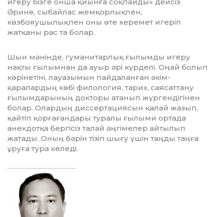
игеру бізге онша қиынға соқ­пайды» дейсіз.
Әрине, сыбайлас жем­қорлықпен,
көзбояушылықпен оны өте керемет игеріп
жатқаны рас та болар.
Шын мәнінде, гуманитарлық ғылым­ды игеру
нақты ғылымнан да ауыр әрі күр­делі. Оңай болып
көрінетіні, лауазымын пайдаланған әкім-
қаралардың көбі филология, тарих, саясаттану
ғылымда­ры­ның докторы атанып жүргендігінен
болар. Олардың диссертациясын қалай жазып,
қайтіп қорғағандары туралы ғы­лыми ортада
анекдотқа бергісіз талай әңгімелер айтылып
жатады. Оның бәрін тізіп шығу үшін таңды таңға
ұруға тура келеді.