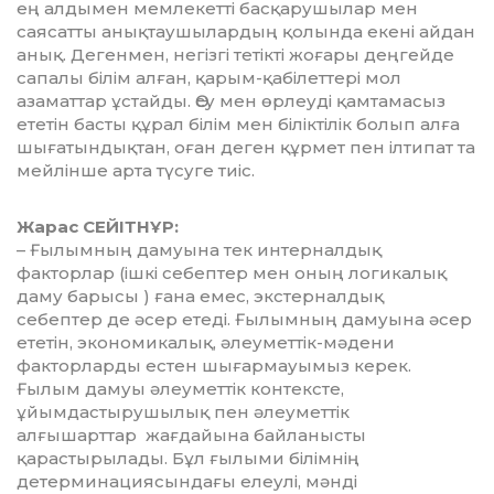
ең алдымен мемлекетті бас­қарушылар мен
саясатты анықтау­шылар­дың қолында екені айдан
анық. Дегенмен, негізгі тетікті жоғары деңгейде
сапалы білім алған, қарым-қабілеттері мол
азаматтар ұстайды. Өсу мен өрлеуді қамта­масыз
ететін басты құрал білім мен білік­тілік болып алға
шығатындықтан, оған деген құрмет пен ілтипат та
мейлінше арта түсуге тиіс.
Жарас СЕЙІТНҰР:
– Ғылымның дамуына тек интер­нал­дық
факторлар (ішкі себептер мен оның логикалық
даму барысы ) ғана емес, экс­тер­налдық
себептер де әсер етеді. Ғылым­ның дамуына әсер
ететін, экономикалық, әлеуметтік-мәдени
факторларды естен шығармауымыз керек.
Ғылым дамуы әлеуметтік контексте,
ұйымдастыру­шы­лық пен әлеуметтік
алғышарттар жағ­дайына байланысты
қарастырылады. Бұл ғылыми білімнің
детерминация­сын­дағы елеулі, мәнді