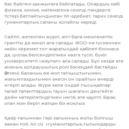
бас бәйгені қанжығаға байлатады. Олардың көбі
физика, химия, математика секілді пәндерге
тістері батпайтын­дық­тан тіл-әдебиет, тарих секілді
гумани­тарлық саланы қолайлы көреді.
Сөйтіп, жетекпен жүріп, әлгі бала мем­лекеттік
грантты да жеңіп ала салады. ЖОО-на түскеннен
кейін керемет топ жаратындай қабілеті болмаса
да, шолақ белсенділігімен көзге түсіп, бүкіл
универ­си­тетті «жаулап» ала салады. Бұл кезде ата-
ананың қолдаушылық ролі бәсеңдей бастайды.
Өйткені, баланың өзі жол тап­қыштығымен,
жағымпаздығымен әкесін он орайтын өнерді
игеріп алады. Жүре келе ондай пысықайлар
талай талант­тар­дың тауын шағатын деңгейге
дейін көте­рілетіндігімен негізі, өте қауіпті. Бірақ
оған мән беріп жатқан біз жоқпыз.
Қазір ғалымнан гөрі залымның жолы болғыш
заман ғой. Ал сіз «гуманитарлық ғылымдарды