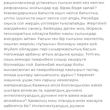
рационализмді ұстанатын ғылым өкілі кез келген
реформаны мойындар еді. Бірақ бізде қалай?
Мамандарымыз Батыста оқып келсе батыстық
үлгіні, Шығыста оқып келсе сол елдің, Ресейде
оқыса сол жердің үлгілерін тықпалайды. Жергілікті
жағдаймен санасу, бейімдеу деген жоқ. Әсіресе,
технок­рат­тық ойлауға бейім нақты ғылымдар
өкілдерін айтам. Ғалым тек бір ғылыми мектептің,
оқыған жерінің «тұтқыны» болмауы керек қой.
Жүйелі ойлаудан гөрі сыңаржақтылық басым.
Нәтижеде арбаны аттың алдына қояды. Тіпті ең
озық әлемдік тәжірибені соқыр көшіруге
болмайды ғой. Бәленбай жылдар бойы
жинақталған өз тәжірибемізді лақтырып тастау,
жоққа шығару қаншалықты дұрыс? Керемет
машина, ұшақ пен ғарыш кемелерін,
материалдық базамыз әлсіз болғандықтан өзіміз
шығара алмасақ та, идеалдық дүниені,
интеллектуалдық дүниені неге өзіміз жасай
алмаймыз? Қазақтың миы отандық өнім жасауға
қабілетсіз бе? Интеллектуалдық, рухани