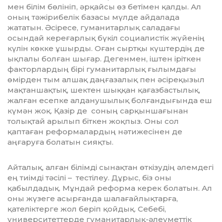
мен білім бөлініп, әрқайсы өз бетімен қалды. Ал
оның тәжірибелік базасы мүлде айдалада
жататын. Әсіресе, гумани­тарлық саладағы
осындай кереғарлық бүкіл социалистік жүйенің
күлін көкке ұшырды. Оған сыртқы күштердің де
ықпалы болған шығар. Дегенмен, іштен іріткен
факторлардың бірі гуманитарлық ғылымдағы
өмірден тым алшақ даңға­залық пен әсіреқызыл
мақтаншақтық, шектен шыққан қағазбастылық,
жалған есепке алданушылық болғандығында еш
күмән жоқ. Қазір де соның сарқын­шағы­нан
толықтай арылып біткен жоқпыз. Оны сол
қаптаған реформалардың нәти­жесінен де
аңғаруға болатын сияқты.
Айталық, алған білімді сынақтан өткізудің әлемдегі
ең тиімді тәсілі – тес­ті­леу. Дұрыс, біз оны
қабылдадық. Мұндай реформа керек болатын. Ал
оны жүзеге асырғанда шалағайлықтарға,
қателіктерге жол беріп қойдық. Себебі,
университеттерде гуманитарлық-әлеуметтік