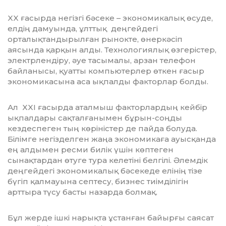
XX ғасырда негізгі бәсеке – экономи­калық өсуде,
елдің дамуында, ұлттық дең­гейдегі
орталықтандырылған рынокте, өнеркәсіп
аясында қарқын алды. Техноло­гиялық өзгерістер,
электрлендіру, әуе тасымалы, арзан телефон
байланысы, қуатты компьютерлер өткен ғасыр
экономикасына аса ықпалды факторлар болды.
Ал XXI ғасырда аталмыш факторлар­дың кейбір
ықпалдары сақталғанымен бұрын-соңды
кездеспеген тың көріністер де пайда болуда.
Білімге негізделген жаңа экономикаға ауысқанда
ең алдымен ресми билік үшін көптеген
сынақтардан өту­ге тура келетіні белгілі. Әлемдік
дең­гей­дегі экономикалық бәсекеде елінің тізе
бүгіп қалмауына септесу, бизнес тиім­ділігін
арттыра түсу басты назарда болмақ.
Бұл жерде ішкі нарықта ұстанған байырғы саясат