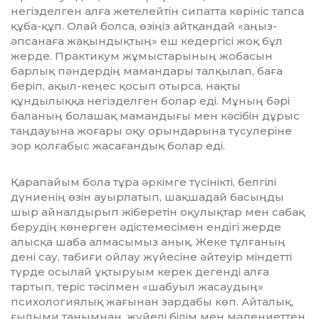
негізделген алға жетелейтін сипатта көрініс тапса
құба-құп. Олай болса, өзіңіз айтқандай «аңыз-
әпсанаға жақындық­тың» еш кедергісі жоқ бұл
жерде. Практикум жұмыстарының жобасын
барлық пәндердің мамандары талқылап, баға
беріп, ақыл-кеңес қосып отырса, нақты
құндылыққа негізделген болар еді. Мұ­ның бәрі
баланың болашақ мамандығы мен кәсібін дұрыс
таңдауына жоғары оқу орындарына түсулеріне
зор қолғабыс жасағандық болар еді.
Қарапайым бола тұра әркімге түсі­нікті, белгілі
дүниенің өзін ауырлатып, шақшадай басыңды
шыр айналдырып жіберетін оқулықтар мен сабақ
берудің көнерген әдістемесімен ендігі жерде
алысқа шаба алмасымыз анық. Жеке тұлғаның
дені сау, табиғи ойлау жүйесіне әйтеуір міндетті
түрде осылай ұқтыруым керек дегенді алға
тартып, теріс тәсілмен «шабуыл жасаудың»
психологиялық жағынан зардабы көп. Айталық,
ғылыми танымнан, жүйелі білім мен мәдениеттен