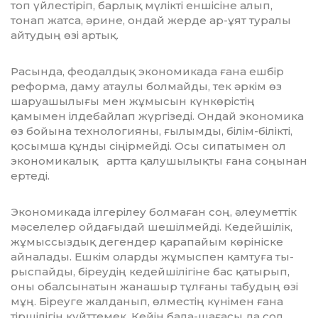
топ үйлестіріп, барлық мүлікті ен­шісіне алып,
тонап жатса, әрине, ондай жерде ар-ұят туралы
айтудың өзі артық.
Расында, феодалдық экономикада ғана ешбір
реформа, даму атаулы болмайды, тек әркім өз
шаруашылығы мен жұ­мы­сын күнкөрістің
қамымен ілдебайлап жүргізеді. Ондай экономика
өз бойына технологияны, ғылымды, білім-білікті,
қосымша құнды сіңірмейді. Осы сипатымен ол
экономикалық артта қалушы­лық­ты ғана соңынан
ертеді.
Экономикада ілгерілеу болмаған соң, әлеуметтік
мәселелер ойдағыдай шешіл­мейді. Кедейшілік,
жұмыссыздық дегендер қарапайым көрініске
айналады. Еш­кім оларды жұмыспен қамтуға ты­
рыс­пайды, біреудің кедейшілігіне бас қатырып,
оны обалсынатын жанашыр тұлғаны табудың өзі
мұң. Біреуге жалданып, өлместің күнімен ғана
тіршілігін күйттемек. Кейін бала-шағасы да сол