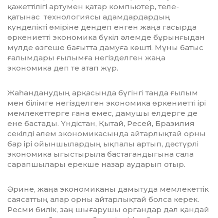
қажеттілігі артумен қатар компьютер, теле-
қатынас технологиясы адамдардардың
күнделікті өміріне дендеп енген жаңа ғасырда
өркениетті экономика бүкіл әлемде бұрынғыдан
мүлде өзгеше бағытта дамуға көшті. Мұны батыс
ғалымдары ғылымға негіз­делген жаңа
экономика деп те атап жүр.
Жаһанданудың арқасында бүгінгі таңда ғылым
мен білімге негізделген экономика өркениетті ірі
мемлекеттерге ғана емес, дамушы елдерге де
ене бастады. Үндістан, Қытай, Ресей, Бразилия
секілді әлем экономикасында айтарлықтай орны
бар ірі ойыншылардың ықпалы артып, дәстүрлі
экономика ығыстырыла бас­тағандығына сала
сарапшылары ерекше назар аударып отыр.
Әрине, жаңа экономиканы дамытуда мемлекеттік
саясаттың алар орны айтар­лықтай болса керек.
Ресми билік, заң шығарушы органдар дәл қандай