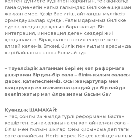
келген дүниеге күдікпен қарайтын, тек ақиқатқа
ғана сүйенетін нағыз ғалымдар билікке ешқашан
жаққан емес. Қазір бас игіш, айтқанды мүлтіксіз
орындаушылар құнды. Ғалымдарымыз билікке
сұрақ қоюдан да қалып бара жатыр. Біз
интеграция, инновация деген сөздері жиі
қолданамыз. Бірақ күткен нәтижелерге жете
алмай келеміз. Өйткені, билік пен ғылым арасында
кері байланыс онша болмай тұр.
– Тәуелсіздік алғаннан бері ең көп реформаға
ұшыраған бірден-бір сала – білім-ғылым саласы
десек, қателеспейміз. Осы жаңартулар мен
жаңарулар ел ғылымына қандай да бір пайда
әкеліп жатыр ма? Әлде зияны басым ба?
Қуандық ШАМАХАЙ:
– Рас, соңғы 25 жылда түрлі реформаны бастан
кешірген, сынақ алаңына ең көп айналған сала –
білім мен ғылым шығар. Оны қисынсыз деп тағы
сөге ал­май­сың. Негізі керек. Кеңес кезінде ғы­лым