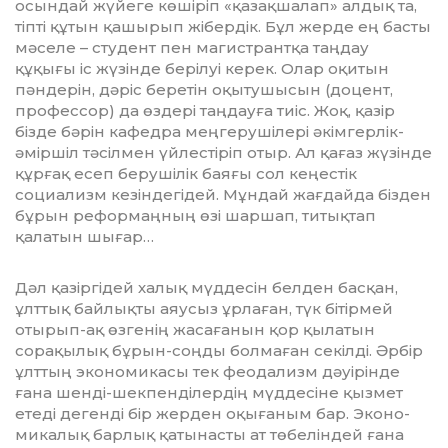
осындай жүйеге көшіріп «қа­зақ­шалап» алдық та,
тіпті құтын қашырып жібердік. Бұл жерде ең басты
мәселе – студент пен магистрантқа таңдау
құқығы іс жүзінде берілуі керек. Олар оқитын
пәндерін, дәріс беретін оқытушысын (доцент,
профессор) да өздері таңдауға тиіс. Жоқ, қазір
бізде бәрін кафедра меңгеру­шілері әкімгерлік-
әміршіл тәсілмен үй­лес­тіріп отыр. Ал қағаз жүзінде
құрғақ есеп берушілік баяғы сол кеңестік
социализм кезіндегідей. Мұндай жағдайда бізден
бұрын реформаңның өзі шаршап, титықтап
қалатын шығар…
Дәл қазіргідей халық мүддесін белден басқан,
ұлттық байлықты аяусыз ұрлаған, түк бітірмей
отырып-ақ өзгенің жасағанын қор қылатын
сорақылық бұрын-соңды болмаған секілді. Әрбір
ұлттың экономикасы тек феодализм дәуірінде
ғана шенді-шекпенділердің мүддесіне қызмет
етеді дегенді бір жерден оқығаным бар. Эконо­
ми­калық барлық қатынасты ат төбеліндей ғана