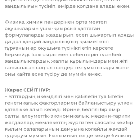
заңдылығын түсініп, өмірде қолдана алады екен.
Физика, химия пәндерінен орта мектеп
оқушыларын ұшы-қиырсыз қаптаған
формулаларды жаздырып, есеп шығартып қояды
да дәл қандай заңдылықтың қызмет етіп
тұрғанын әр оқушыға түсінік­ті етіп көрсете
бермейді. Ішкі сыры мен себептерін түсінбей
заңдылықтардың жалпы құрылымдарымен жіті
таныспаған соң ол пәндер тез ұмытылады және
оны қайта еске түсіру де мүмкін емес.
Жарас СЕЙІТНҰР:
– Ұлттардың икемділігі мен қабілетін туа бітетін
генетикалық факторлармен байланыстыру үлкен
қателікке алып ке­леді. Әрине, белгілі бір өмір
салты, әлеу­мет­тік-экономикалық, мәдени-тарихи
жағдайлар, мемлекеттің жүргізген саясаты кейбір
ғылым салаларының дамуына қолайлы жағдай
тудыруы мүмкін. Ғы­лым­ның өзі де кейде биліктің