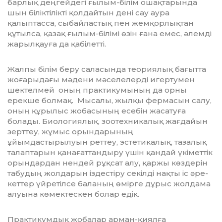
барлық деңгейдегі ғылым-білім ошақта­рын­да
шын біліктілікті қолдайтын дені сау аура
қалыптасса, сыбайластық пен жемқорлықтан
құтылса, қазақ ғылым-білімі өзін ғана емес, әлемді
жарылқауға да қабілетті.
Жалпы білім беру саласында теория­лық бағытта
жоғарыдағы мәдени мәсе­ле­лерді игертумен
шектелмей оның прак­ти­кумының да орны
ерекше болмақ. Мы­салы, жылқы фермасын салу,
оның құ­рылыс жобасының есебін жасатуға
болады. Биологиялық, зоотехникалық жағдайын
зерттеу, жұмыс орындарының
ұйымдастырылуын реттеу, эстетикалық, тазалық
талаптарын қанағаттандыру үшін қандай үкіметтік
орындардан нендей рұқсат алу, қаржы көздерін
табудың жолдарын іздестіру секілді нақты іс әре­
кеттер үйретілсе баланың өмірге дұрыс жолдама
алуына көмектескен болар едік.
Практикумдық жобалар арман-қиял­ға