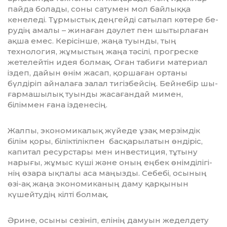
пайда болады, соны сатумен мол байлыққа
кенеледі. Тұр­­мыстық деңгейді сатылап көтере бе­
ру­­дің амалы – жинаған дәулет пен шы­тыр­лаған
ақша емес. Керісінше, жаңа туын­ды, тың
технология, жұмыстың жа­ңа тәсілі, прогреске
жетелейтін идея болмақ. Оған табиғи материал
іздеп, дайын өнім жасап, қоршаған ортаны
бүлдіріп айналаға залал тигізбейсің. Бейнебір шы­
ғармашылық туынды жасағандай мимен,
біліммен ғана ізденесің.
Жалпы, экономикалық жүйеде ұзақ мерзімдік
білім қоры, біліктілікпен басқа­рылатын өндіріс,
капитал ресурстары мен инвестиция, тұтыну
нарығы, жұмыс күші және оның еңбек өнімділігі­
нің өзара ықпалы аса маңызды. Себебі, осының
өзі-ақ жаңа экономиканың даму қарқынын
күшейтудің кілті болмақ.
Әрине, осыны сезініп, елінің дамуын жеделдету