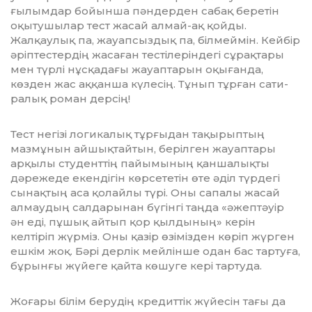
ғылым­дар бойынша пәндерден сабақ беретін
оқытушылар тест жасай алмай-ақ қойды.
Жалқаулық па, жауапсыздық па, білмей­мін. Кейбір
әріптестердің жасаған тес­тіле­ріндегі сұрақтары
мен түрлі нұсқадағы жауаптарын оқығанда,
көзден жас аққанша күлесің. Тұнып тұрған сати­
ралық роман дерсің!
Тест негізі логикалық тұрғыдан тақы­рыптың
мазмұнын айшықтайтын, беріл­ген жауаптары
арқылы студенттің пайымы­ның қаншалықты
дәрежеде екендігін көрсететін өте әділ түрдегі
сынақтың аса қолайлы түрі. Оны сапалы жасай
алмаудың салдарынан бүгінгі таңда «әжептәуір
ән еді, пұшық айтып қор қылдының» керін
келтіріп жүрміз. Оны қазір өзімізден көріп жүрген
ешкім жоқ. Бәрі дерлік мейлінше одан бас тарту­ға,
бұрынғы жүйеге қайта көшуге кері тартуда.
Жоғары білім берудің кредиттік жүйе­сін тағы да