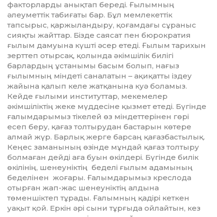
факторларды анықтап бере­ді. Ғылымның
әлеуметтік табиғаты бар. Бұл мемлекеттік
тапсырыс, қаржы­лан­­дыру, қоғамдағы сұраныс
сияқты жайттар. Бізде саясат пен бюрократия
ғылым дамуына күшті әсер етеді. Ғылым тарихын
зерттеп отырсақ, қолында әкімшілік билігі
барлардың ұстанымы басым болып, нағыз
ғылымның міндеті саналатын – ақиқатты іздеу
жайына қалып келе жатқанына куә боламыз.
Кейде ғылыми институттар, мекемелер
әкімшіліктің жеке мүддесіне қызмет етеді. Бүгінде
ғалымдарымыз тікелей өз міндеттерінен гөрі
есеп беру, қағаз толтырудан бастарын көтере
алмай жүр. Барлық жерге барсаң қағазбастылық.
Кеңес заманының өзінде мұндай қағаз толтыру
болмаған дейді аға буын өкілдері. Бүгінде билік
өкілінің, шенеуніктің беделі ғылым адамының
беделінен жоғары. Ғалымдарымыз креслода
отырған жап-жас шенеуніктің алдына
төменшіктеп тұрады. Ғалымның қадірі кеткен
уақыт қой. Еркін әрі сыни тұрғыда ойлайтын, кез