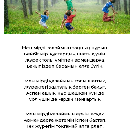
Мен өмірді қалаймын таңның нұрын,
Бейбіт өмір, құстардың шаттық үнін.
Жүрек толы үмітпен армандарға,
Бақыт іздеп барамын алға бүгін.
Мен өмірді қалаймын толы шаттық,
Жүректегі жылулық берген бақыт.
Аспан ашық, нұр шашқан күн де
Сол үшін де өмірдің мәні артық.
Мен өмірді қалаймын еркін, асқақ,
Армандарға жетемін іспен бастап.
Тек жүрегім тоқтамай алға өрлеп,