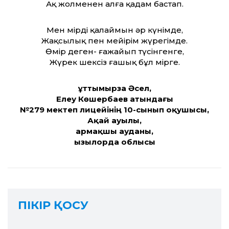
Ақ жолменен алға қадам бастап.
Мен өмірді қалаймын әр күнімде,
Жақсылық пен мейірім жүрегімде.
Өмір деген- ғажайып түсінгенге,
Жүрек шексіз ғашық бұл өмірге.
Құттымырза Әсел,
Елеу Көшербаев атындағы
№279 мектеп лицейінің 10-сынып оқушысы,
Ақай ауылы,
Қармақшы ауданы,
Қызылорда облысы
ПІКІР ҚОСУ