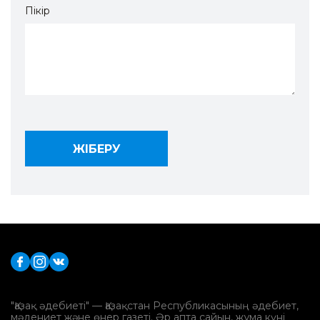
Пікір
"Қазақ әдебиеті" — Қазақстан Республикасының әдебиет,
мәдениет және өнер газеті. Әр апта сайын, жұма күні