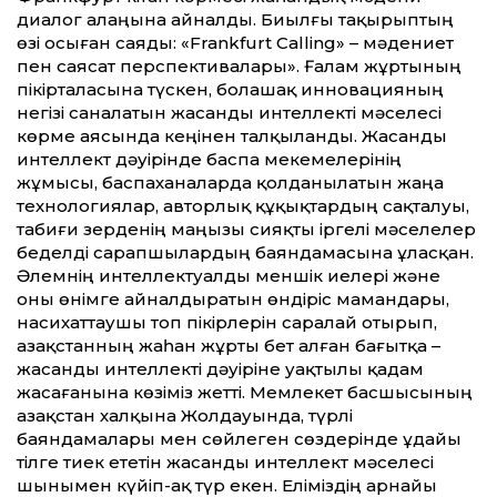
диалог алаңына айналды. Биылғы тақырыптың
өзі осыған саяды: «Frankfurt Calling» – мәдениет
пен саясат перспективалары». Ғалам жұртының
пікірталасына түскен, болашақ инновацияның
негізі саналатын жасанды интеллекті мәселесі
көрме аясында кеңінен талқыланды. Жасанды
интеллект дәуірінде баспа мекемелерінің
жұмысы, баспаханаларда қолданылатын жаңа
технологиялар, авторлық құқықтардың сақталуы,
табиғи зерденің маңызы сияқты іргелі мәселелер
беделді сарапшылардың баяндамасына ұласқан.
Әлемнің интеллектуалды меншік иелері және
оны өнімге айналдыратын өндіріс мамандары,
насихаттаушы топ пікірлерін саралай отырып,
Қазақстанның жаһан жұрты бет алған бағытқа –
жасанды интеллекті дәуіріне уақтылы қадам
жасағанына көзіміз жетті. Мемлекет басшысының
Қазақстан халқына Жолдауында, түрлі
баяндамалары мен сөйлеген сөздерінде ұдайы
тілге тиек ететін жасанды интеллект мәселесі
шынымен күйіп-ақ түр екен. Еліміздің арнайы