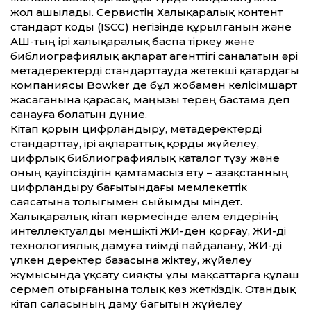
жол ашылады. Сервистің Халықаралық контент
стандарт коды (ISCC) негізінде құрылғанын және
АҚШ-тың ірі халықаралық баспа тіркеу және
библиографиялық ақпарат агенттігі саналатын әрі
метадеректерді стандарттауда жетекші қатардағы
компаниясы Bowker де бұл жобамен келісімшарт
жасағанына қарасақ, маңызы терең бастама деп
санауға болатын дүние.
Кітап қорын цифрландыру, метадеректерді
стандарттау, ірі ақпараттық қорды жүйелеу,
цифрлық библиографиялық каталог түзу және
оның қауіпсіздігін қамтамасыз ету – Қазақстанның
цифрландыру бағытындағы мемлекеттік
саясатына толығымен сыйымды міндет.
Халықаралық кітап көрмесінде әлем елдерінің
интеллектуалды меншікті ЖИ-ден қорғау, ЖИ-ді
технологиялық дамуға тиімді пайдалану, ЖИ-ді
үлкен деректер базасына жіктеу, жүйелеу
жұмысында ұқсату сияқты ұлы мақсаттарға құлаш
сермеп отырғанына толық көз жеткіздік. Отандық
кітап саласының даму бағытын жүйелеу