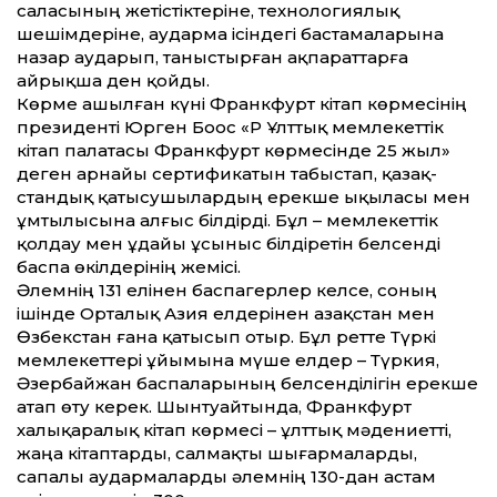
саласының жетістіктеріне, технологиялық
шешімдеріне, аударма ісіндегі бастамаларына
назар аударып, таныстырған ақпараттарға
айрықша ден қойды.
Көрме ашылған күні Франкфурт кітап көрмесінің
президенті Юрген Боос «ҚР Ұлттық мемлекеттік
кітап палатасы Франкфурт көрмесінде 25 жыл»
деген арнайы сертификатын табыстап, қазақ­
стандық қатысушылардың ерекше ықыласы мен
ұмтылысына алғыс білдірді. Бұл – мемлекеттік
қолдау мен ұдайы ұсыныс білдіретін белсенді
баспа өкілдерінің жемісі.
Әлемнің 131 елінен баспагерлер келсе, соның
ішінде Орталық Азия елдерінен Қазақстан мен
Өзбекстан ғана қатысып отыр. Бұл ретте Түркі
мемлекеттері ұйы­мына мүше елдер – Түркия,
Әзербайжан баспаларының белсенділігін ерекше
атап өту керек. Шынтуайтында, Франкфурт
халықаралық кітап көрмесі – ұлттық мәдениетті,
жаңа кітаптарды, салмақты шығармаларды,
сапалы аудармаларды әлемнің 130-дан астам