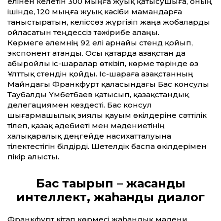
елінен келетін 300 мыңға жуық қатысушыға, оның
ішінде, 120 мыңға жуық кәсіби мамандарға
таныстыратын, келіссөз жүргізіп жаңа жобаларды
ойласатын теңдессіз тәжірибе алаңы.
Көрмеге әлемнің 92 елі арнайы стенд қойып,
экспонент атанды. Осы қатарда Қазақстан да
абыройлы іс-шаралар өткізіп, көрме төрінде өз
Ұлттық стендін қойды. Іс-шараға Қазақстанның
Майндағы Франкфурт қаласындағы Бас консулы
Таубалды Үмбетбаев қатысып, қазақстандық
делегациямен кездесті. Бас консул
шығармашылық зиялы қауым өкілдеріне сәттілік
тілеп, қазақ әдебиеті мен мәдениетінің
халықаралық деңгейде насихатталуына
тілектестігін білдірді. Шетелдік баспа өкілдерімен
пікір алысты.
Бас тақырып – жасанды
интеллект, жаһандық диалог
Франкфурт кітап көрмесі жаһандық мәдени