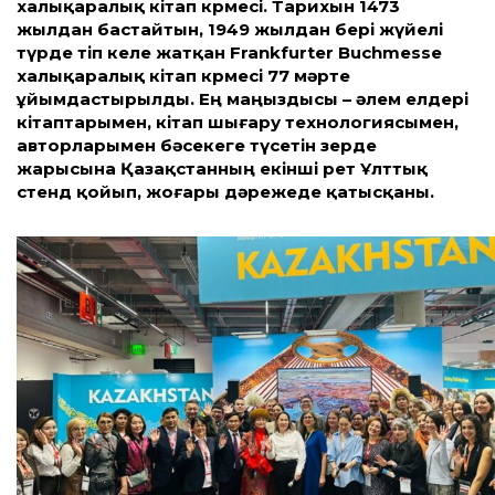
халықаралық кітап көрмесі. Тарихын 1473
жылдан бастайтын, 1949 жылдан бері жүйелі
түрде өтіп келе жатқан Frankfurter Buchmesse
халықаралық кітап көрмесі 77 мәрте
ұйымдастырылды. Ең маңыздысы – әлем елдері
кітаптарымен, кітап шығару технологиясымен,
авторларымен бәсекеге түсетін зерде
жарысына Қазақстанның екінші рет Ұлттық
стенд қойып, жоғары дәрежеде қатысқаны.