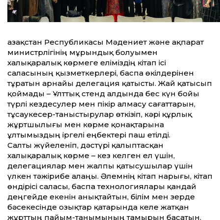
Қазақстан Республикасы Мәдениет және ақпарат
министрлігінің мұрындық болуымен
халықаралық көрмеге еліміздің кітап ісі
саласының қызметкерлері, баспа өкілдерінен
тұратын арнайы делегация қатысты. Жай қатысып
қоймады – Ұлт­тық стенд алдында бес күн бойы
түрлі кездесулер мен пікір алмасу сағаттарын,
тұсаукесер-таныстырулар өткізіп, кәрі құрлық
жұртшылығы мен көрме қонақтарына
ұлтымыздың іргелі еңбектері паш етілді.
Салты жүйеленіп, дәстүрі қалыптасқан
халықаралық көрме – кез келген ел үшін,
делегациялар мен жалпы қатысушылар үшін
үлкен тәжірибе алаңы. Әлемнің кітап нарығы, кітап
өндірісі саласы, баспа технологиялары қандай
деңгейде екенін анықтайтын, білім мен зерде
бәсекесінде озықтар қатарында келе жатқан
жұрттың пайым-танымының тамырын басатын,