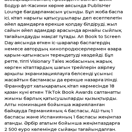
Бодур әл-Касими көрме аясында PublisHer
Lounge бағдарламасын ұсынды. Бұл жоба баспа
ісі, кітап нарығы қатысушылары деп есептелетін
әйел адамдарға ерекше қолдау білдіруді, жыл
сайын әйел адамдар арасында арнайы сыйлық
тағайындауды мақсат тұтады. Ал Book to Screen
Day аясында өткен іс-шаралар баспагердің
немесе автордың кинопродюсерлермен өзара
қарым-қатынасын тереңдетуді көздейді. Бұл
ретте, тіпті Visionary Tales жобасының жарық
көрген кітаптардың шағын трейлерін әзірлеу
арқылы экранизациялауға белсенді ұсыныс
жасайтын бастамасы да ерекше назарға ілінді.
Франкфурт халықаралық кітап көрмесінде 18
қазан күні өткен TikTok Book Awards салтанатты
жиыны барлық қатысушыларды қызықтырды.
Алты номинация бойынша жарияланған
байқауда Германия­ның 4 баспасы, АҚШ-тың 1
баспасы және Испанияның 1 баспасы жеңімпаз
атанды. Әрбір аталым бойынша жеңімпаздарға
2 500 еуро көлемінде сыйақы тағайындалған.