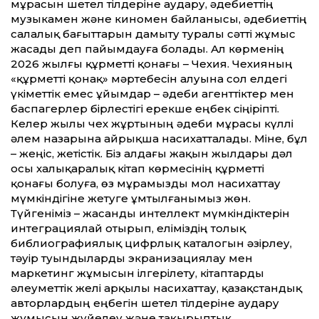
мұрасын шетел тілдеріне аудару, әдебиеттің
музыкамен және киномен байланысы, әдебиеттің
салалық бағыттарын дамыту туралы сәтті жұмыс
жасады деп пайымдауға болады. Ал көрменің
2026 жылғы құрметті қонағы – Чехия. Чехияның
«құрметті қонақ» мәртебесін алуына сол елдегі
үкіметтік емес ұйымдар – әдеби агенттіктер мен
баспагерлер бірлестігі ерекше еңбек сіңіріпті.
Келер жылы чех жұртының әдеби мұрасы күллі
әлем назарына айрықша насихатталады. Міне, бұл
– жеңіс, жетістік. Біз алдағы жақын жылдары дәл
осы халық­аралық кітап көрмесінің құрметті
қонағы болуға, өз мұрамызды мол насихаттау
мүмкіндігіне жетуге ұмтылғанымыз жөн.
Түйгеніміз – жасанды интеллект мүмкіндіктерін
интеграциялай отырып, еліміздің толық
библиографиялық цифрлық каталогын әзірлеу,
тәуір туындыларды экранизациялау мен
маркетинг жұмысын ілгерілету, кітаптарды
әлеуметтік желі арқылы насихаттау, қазақстандық
авторлардың еңбегін шетел тілдеріне аудару
жұмысын жүйелеу және тақырыптық