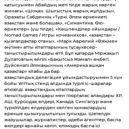
қатысуымен Абайдың жеті тілде жарық көрген
жинағы, «Шоқан. Шығыстың жарық жұлдызы»,
Оразалы Сәбденнің «Түркі, Әлем өркениеті,
Қазақстан және болашақ», «Симантика. Өю-
өрнектер» (үш тілде), «Көшпенділер ойындары /
Nomad Games / Игры кочевников», «Қазақстан –
қызғалдақтар отаны», «Марк Аврелий «Өзіңмен
әңгіме» атты кітаптарының тұсаукесер-
таныстырылымдары өтті. Бұл қатарда Міржақып
Дулатовтың әйгілі «Бақытсыз Жамал» еңбегі,
Дүйсенәлі Әлімақынның «Америка ашқан
қазақтар» кітабы да бар.
Қазақстандық делегация ұйымдастыруымен 5 күн
бойы Ұлттық стенд алдында түрлі іс-шаралар
өткізілді. Қазақстандық кітаптардың
таныстырылымдары мен пікірталас алаңдары ҚХР,
АҚШ, Еуроодақ елдері, Канада, Сингапур және
түркітілдес елдерден келген қонақтардың
ерекше қызығушылығын туғызды. Шетелдік
жазушылар, журналистер, әдеби агенттер, баспа
өкілдері арнайы келіп, еліміздің баспа ісі