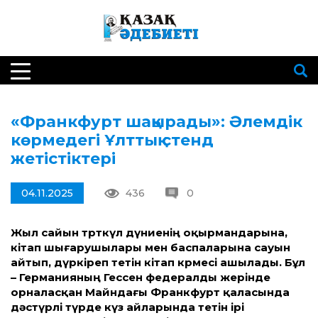
«Франкфурт шақырады»: Әлемдік
көрмедегі Ұлттық стенд
жетістіктері
04.11.2025
436
0
Жыл сайын төрткүл дүниенің оқырмандарына,
кітап шығарушылары мен баспаларына сауын
айтып, дүркіреп өтетін кітап көрмесі ашылады. Бұл
– Германияның Гессен федералды жерінде
орналасқан Майн­дағы Франкфурт қаласында
дәстүрлі түрде күз айларында өтетін ірі