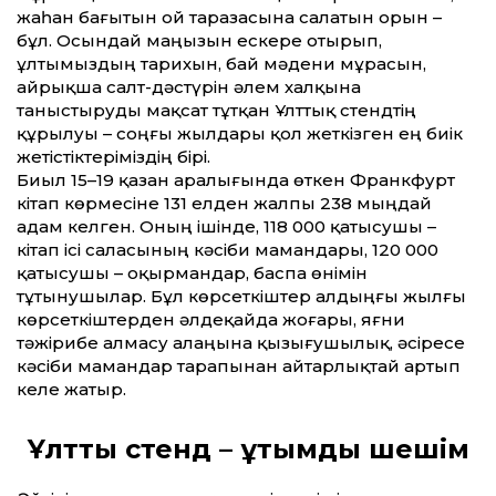
жаһан бағытын ой таразасына салатын орын –
бұл. Осындай маңызын ескере отырып,
ұлтымыздың тарихын, бай мәдени мұрасын,
айрықша салт-дәстүрін әлем халқына
таныстыруды мақсат тұтқан Ұлттық стендтің
құрылуы – соңғы жылдары қол жеткізген ең биік
жетістіктеріміздің бірі.
Биыл 15–19 қазан аралығында өткен Франкфурт
кітап көрмесіне 131 елден жалпы 238 мыңдай
адам келген. Оның ішінде, 118 000 қатысушы –
кітап ісі саласының кәсіби мамандары, 120 000
қатысушы – оқырмандар, баспа өнімін
тұтынушылар. Бұл көрсеткіштер алдыңғы жылғы
көрсеткіштерден әлдеқайда жоғары, яғни
тәжірибе алмасу алаңына қызығушылық, әсіресе
кәсіби мамандар тарапынан айтарлықтай артып
келе жатыр.
Ұлттық стенд –
ұтымды шешім