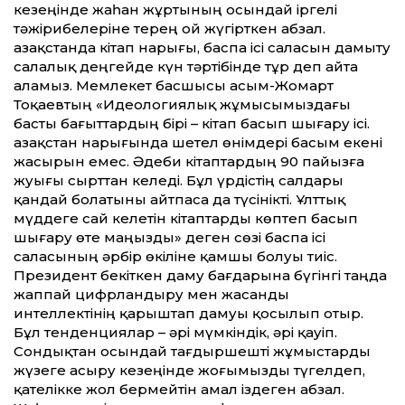
кезеңінде жаһан жұртының осындай іргелі
тәжірибелеріне терең ой жүгірткен абзал.
Қазақстанда кітап нарығы, баспа ісі саласын дамыту
салалық деңгейде күн тәртібінде тұр деп айта
аламыз. Мемлекет басшысы Қасым-Жомарт
Тоқаевтың «Идеологиялық жұмысымыздағы
басты бағыттардың бірі – кітап басып шығару ісі.
Қазақстан нарығында шетел өнімдері басым екені
жасырын емес. Әдеби кітаптардың 90 пайызға
жуығы сырттан келеді. Бұл үрдістің салдары
қандай болатыны айтпаса да түсінікті. Ұлттық
мүддеге сай келетін кітаптарды көптеп басып
шығару өте маңызды» деген сөзі баспа ісі
саласының әрбір өкіліне қамшы болуы тиіс.
Президент бекіткен даму бағдарына бүгінгі таңда
жаппай цифрландыру мен жасанды
интеллектінің қарыштап дамуы қосылып отыр.
Бұл тенденциялар – әрі мүмкіндік, әрі қауіп.
Сондықтан осындай тағдыршешті жұмыстарды
жүзеге асыру кезеңінде жоғымызды түгелдеп,
қателікке жол бермейтін амал іздеген абзал.