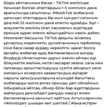
Біздің айтпағымыз басқа – TikTok желісінде
танымал болған кітаптардың 1–5 миллион дана
аралығында сатылғаны. #BookTok жобасына
қатысқан кітаптардың бір жыл ішіндегі сатылым
деңгейі 25 миллион дана кітапты құрайды. Бұл –
әлеуметтік желінің кітап насихатын жүргізуде
ерекше құрал екенін айқындайтын нақты дәйек.
Мемлекет басшысы TikTok арқылы өскелең
ұрпақтың мәдениетін, дүниетанымын тәрбиелеу
ісіне баса назар аудару керектігін, қажет болса
арнайы жобалар құру бастамаларына қолдау
білдіруді ойластырған дұрыс екенін айтқан еді.
Әлеуметтік желінің негізгі ақпарат көзіне, сапа мен
талғамды қалыптастырушы сүзгіге айналып келе
жатқанын ескерсек, қазақстандық ақпарат
нарығы қатысушыларына осындай бағыттағы
жобаларды қолға алған орынды деп ойлаймыз.
Ыбырайша айтсақ, «Өнер-білім бар жұрттардың»
жаһандық деңгейдегі дамуды мақсұт еткен
бастамаларына қанығып қайт­тық. Алтынсариннің
«Желкілдеп шыққан көп шөптей / Жаңа өспірім