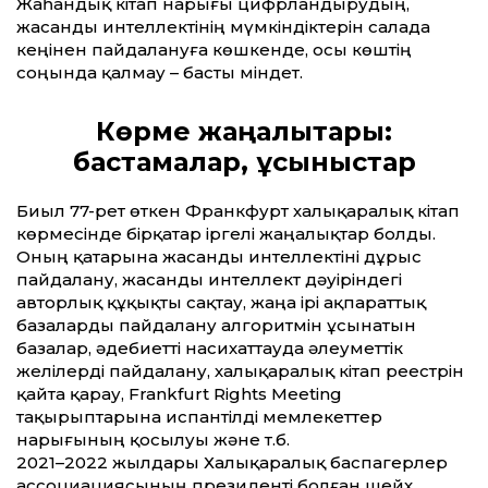
Жаһандық кітап нарығы цифрландырудың,
жасанды интеллектінің мүмкіндіктерін салада
кеңінен пайдалануға көшкенде, осы көштің
соңында қалмау – басты міндет.
Көрме жаңалықтары:
бастамалар, ұсыныстар
Биыл 77-рет өткен Франкфурт халық­аралық кітап
көрмесінде бірқатар іргелі жаңалықтар болды.
Оның қатарына жасанды интеллектіні дұрыс
пайдалану, жасанды интеллект дәуіріндегі
авторлық құқықты сақтау, жаңа ірі ақпараттық
базаларды пайдалану алгоритмін ұсынатын
базалар, әдебиетті насихаттауда әлеуметтік
желілерді пайдалану, халықаралық кітап реестрін
қайта қарау, Frankfurt Rights Meeting
тақырыптарына испантілді мемлекеттер
нарығының қосылуы және т.б.
2021–2022 жылдары Халықаралық баспагерлер
ассоциациясының президенті болған шейх