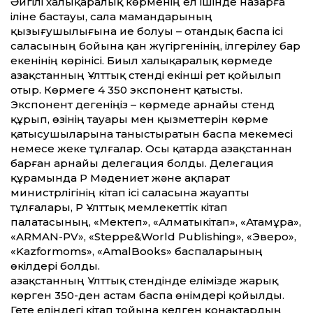
Әйгілі халықаралық көрменің ел ішінде назарға
іліне бастауы, сала мамандарының
қызығушылығына ие болуы – отандық баспа ісі
саласының бойына қан жүгіргенінің, ілгерілеу бар
екенінің көрінісі. Биыл халықаралық көрмеде
Қазақстанның Ұлт­тық стенді екінші рет қойылып
отыр. Көрмеге 4 350 экспонент қатысты.
Экспонент дегеніңіз – көрмеде арнайы стенд
құрып, өзінің тауары мен қызметтерін көрме
қатысушыларына таныстыратын баспа мекемесі
немесе жеке тұлғалар. Осы қатарда Қазақ­станнан
барған арнайы делегация болды. Делегация
құрамында ҚР Мәдениет және ақпарат
министрлігінің кітап ісі саласына жауапты
тұлғалары, ҚР Ұлттық мемлекеттік кітап
палатасының, «Мектеп», «Алматыкітап», «Атамұра»,
«ARMAN-PV», «Steppe&World Publishing», «Эверо»,
«Kazformoms», «АmalBooks» баспаларының
өкілдері болды.
Қазақстанның Ұлттық стендінде елімізде жарық
көрген 350-ден астам баспа өнімдері қойылды.
Гете еліндегі кітап тойына келген қонақтардың