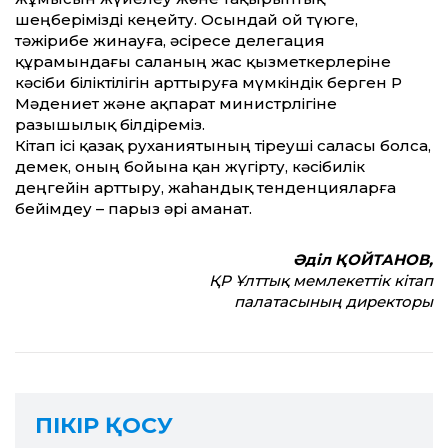
шеңберімізді кеңейту. Осындай ой түюге,
тәжірибе жинауға, әсіресе делегация
құрамындағы саланың жас қызметкерлеріне
кәсіби біліктілігін арттыруға мүмкіндік берген ҚР
Мәдениет және ақпарат министр­лігіне
разышылық білдіреміз.
Кітап ісі қазақ руханиятының тіреу­ші саласы болса,
демек, оның бойына қан жүгірту, кәсібилік
деңгейін арттыру, жаһандық тенденцияларға
бейімдеу – парыз әрі аманат.
Әділ ҚОЙТАНОВ,
ҚР Ұлттық мемлекеттік кітап
палатасының директоры
ПІКІР ҚОСУ