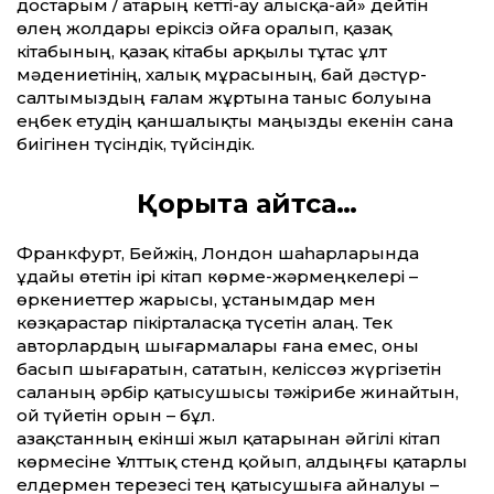
достарым / Қатарың кетті-ау алысқа-ай» дейтін
өлең жолдары еріксіз ойға оралып, қазақ
кітабының, қазақ кітабы арқылы тұтас ұлт
мәдениетінің, халық мұрасының, бай дәстүр-
салтымыздың ғалам жұртына таныс болуына
еңбек етудің қаншалықты маңызды екенін сана
биігінен түсіндік, түйсіндік.
Қорыта айтсақ…
Франкфурт, Бейжің, Лондон шаһарларында
ұдайы өтетін ірі кітап көрме-жәрмеңкелері –
өркениеттер жарысы, ұстанымдар мен
көзқарастар пікірталасқа түсетін алаң. Тек
авторлардың шығармалары ғана емес, оны
басып шығаратын, сататын, келіссөз жүргізетін
саланың әрбір қатысушысы тәжірибе жинайтын,
ой түйетін орын – бұл.
Қазақстанның екінші жыл қатарынан әйгілі кітап
көрмесіне Ұлттық стенд қойып, алдыңғы қатарлы
елдермен терезесі тең қатысушыға айналуы –