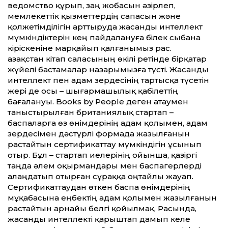
ведомство құрып, заң жобасын әзірлеп,
мемлекеттік қызметтердің сапасын және
қолжетімділігін арттыруда жасанды интеллект
мүмкіндіктерін кең пайдалануға білек сыбана
кіріскеніне марқайып қалғанымыз рас.
Қазақстан кітап саласының өкілі ретінде бірқатар
жүйелі бастамалар назарымызға түсті. Жасанды
интеллект пен адам зердесінің тартысқа түсетін
жері де осы – шығармашылық қабілеттің
бағалануы. Books by People деген атаумен
таныстырылған британиялық стартап –
баспаларға өз өнімдерінің адам қолымен, адам
зердесімен дәстүрлі формада жазылғанын
растайтын сертификаттау мүмкіндігін ұсынып
отыр. Бұл – стартап иелерінің ойынша, қазіргі
таңда әлем оқырмандары мен баспагерлерді
алаңдатып отырған сұраққа оңтайлы жауап.
Сертификаттаудан өткен баспа өнімдерінің
мұқабасына еңбектің адам қолымен жазылғанын
растайтын арнайы белгі қойылмақ. Расында,
жасанды интеллекті қарыштап дамып келе