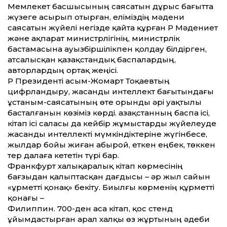
Мемлекет басшысының саясатын дұрыс бағытта
жүзеге асырып отырған, еліміздің мәдени
саясатын жүйелі негізде қайта құрған ҚР Мәдениет
және ақпарат министрлігінің, министрлік
бастамасына ауызбіршілікпен қолдау білдірген,
атсалысқан қазақстандық баспалардың,
авторлардың ортақ жеңісі.
ҚР Президенті Қасым-Жомарт Тоқаевтың
цифрландыру, жасанды интеллект бағытындағы
ұстаным-саясатының өте орынды әрі уақтылы
басталғанын көзіміз көрді. Қазақстанның баспа ісі,
кітап ісі саласы да кейбір жұмыстарды жүйелеуде
жасанды интеллекті мүмкіндіктеріне жүгінбесе,
жылдар бойы жиған абырой, еткен еңбек, төккен
тер далаға кететін түрі бар.
Франкфурт халықаралық кітап көрмесінің
бағзыдан қалыптасқан дағдысы – әр жыл сайын
«Құрметті қонақ» бекіту. Биылғы көрменің құрметті
қонағы –
Филиппин. 700-ден аса кітап, қос стенд
ұйымдастырған арал халқы өз жұртының әдеби