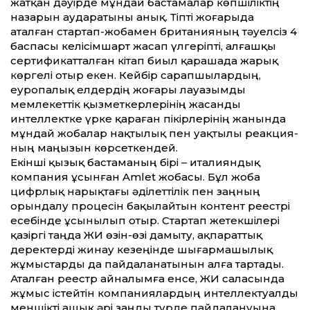
жатқан дәуірде мұндай бастамалар көпшіліктің
назарын аударатыны анық. Тіпті жоғарыда
аталған стартап-жобамен британияның тәуелсіз 4
баспасы келісімшарт жасап үлгеріпті, алғашқы
сертификатталған кітап биыл қарашада жарық
көргелі отыр екен. Кейбір сарапшылардың,
еуропалық елдердің жоғары лауазымды
мемлекеттік қызметкерлерінің жасанды
интеллектке үрке қараған пікірлерінің жанында
мұндай жобалар нақтылық пен уақтылы реакция­
ның маңызын көрсеткендей.
Екінші қызық бастаманың бірі – италияндық
компания ұсынған Amlet жобасы. Бұл жоба
цифрлық нарықтағы әділеттілік пен заңның
орындалу процесін бақылайтын контент реестрі
есебінде ұсынылып отыр. Стартап жетекшілері
қазіргі таңда ЖИ өзін-өзі дамыту, ақпараттық
деректерді жинау кезеңінде шығармашылық
жұмыстарды да пайдаланатынын алға тартады.
Аталған реестр айналымға енсе, ЖИ саласында
жұмыс істейтін компаниялардың интеллектуалды
меншікті ашық әрі заңды түрде пайдалануына