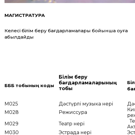
МАГИСТРАТУРА
Келесі білім беру бағдарламалары бойынша оқуға
қабылдайды
Білім беру
Біл
бағдарламаларының
БББ тобының коды
тобы
ба
M025
Дәстүрлі музыка өнері
Дәс
Ки
M028
Режиссура
ре
Те
M029
Театр өнері
Акт
M030
Эстрада өнері
Эст