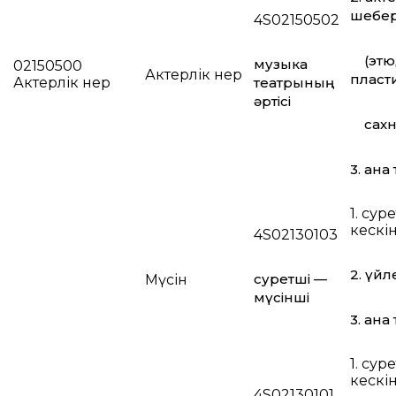
шебер
4S02150502
(этю
музыка
02150500
Актерлік өнер
пласти
Актерлік өнер
театрының
әртісі
сахна 
3. ана 
1. суре
кескі
4S02130103
2. үйл
суретші —
Мүсін
мүсінші
3. ана 
1. суре
кескі
4S02130101