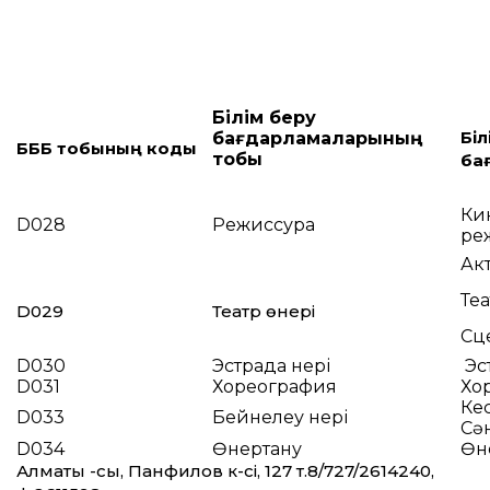
Білім беру
Б
і
бағдарламаларының
БББ тобының коды
тобы
ба
Ки
D028
Режиссура
ре
Акт
Те
D029
Театр өнері
Сц
D030
Эстрада өнері
Эст
D031
Хореография
Хо
Ке
D033
Бейнелеу өнері
Сән
D034
Өнертану
Өн
Алматы қ-сы, Панфилов к-сі, 127 т.8/727/2614240,