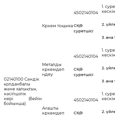
1. суре
кескі
4S02140104
2. үйл
СҚӨ
Көркем тоқыма
суретшісі
3. ана 
1. суре
кескі
4S02140104
Металды
2. үйл
СҚӨ
көркемдеп
өңдеу
суретшісі
02140100 Сәндік
3. ана 
қолданбалы
және халықтық
кәсіпшілік
1. суре
өнері (бейін
кескі
4S02140104
бойынша)
Ағашты
2. үйл
СҚӨ
көркемдеп