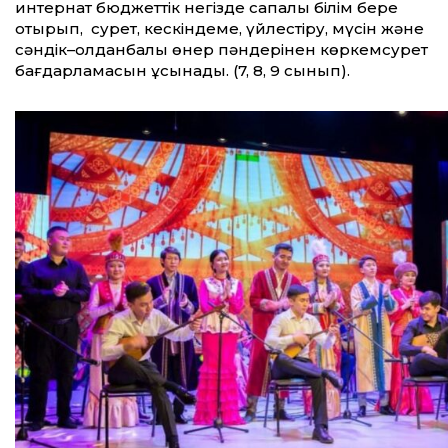
интернат бюджеттік негізде сапалы білім бере
отырып, сурет, кескіндеме, үйлестіру, мүсін және
сәндік–қолданбалы өнер пәндерінен көркемсурет
бағдарламасын ұсынады. (7, 8, 9 сынып).