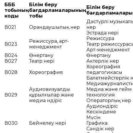
БББ
Білім беру
Білім беру
тобының
бағдарламаларының
бағдарламалары
коды
тобы
Дәстүрлі музыкал
В021
Орандаушылық өнер
өнер
Эстрада өнері
Режиссура
Режиссура, арт-
В023
Театр режиссурас
менеджмент
Арт-менеджмент
В024
Өнертану
Өнертану
В027
Театр өнері
Актерлік өнер
Хореография
В028
Хореография
педагогикасы
Балетмейстерлік ө
Медиажурналист
Аудиовизуалды
Медиа және гейм
В029
құрылғылар және
технология
медиа өндіріс
Операторлық өнер
Аудиоөндіріс
Кескіндеме
Мүсін
В030
Бейнелеу өнері
Графика
Сәндік өнер