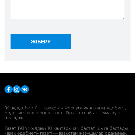
"Қазақ әдебиеті" — Қазақстан Республикасының әдебиет,
мәдениет және өнер газеті. Әр апта сайын, жұма күні
шығады.
Газет 1934 жылдың 10 қаңтарынан бастап шыға бастады.
«Қазақ әдебиеті» газеті — Қазақстан жазушылар одағының