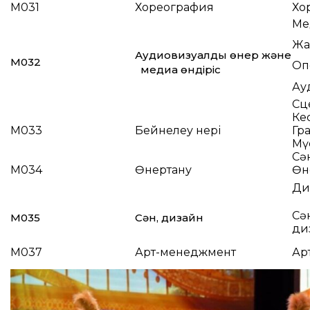
M031
Хореография
Хо
Ме
Жа
Аудиовизуалды өнер және
M032
Оп
медиа өндіріс
Ауд
Сц
Ке
M033
Бейнелеу өнері
Гр
Мү
Сән
M034
Өнертану
Өн
Ди
Сә
M035
Сән, дизайн
ди
M037
Арт-менеджмент
Ар