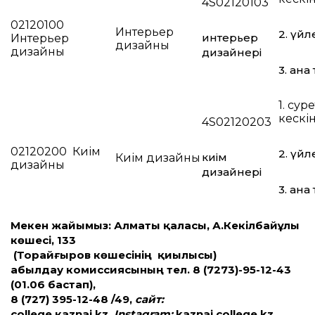
4S02120103
02120100
Интерьер
2. үйл
интерьер
Интерьер
дизайны
дизайны
дизайнері
3. ана 
1. суре
кескі
4S02120203
02120200 Киім
2. үйл
киім
Киім дизайны
дизайны
дизайнері
3. ана 
Мекен жайымыз: Алматы қаласы, А.Кекілбайұлы
көшесі, 133
(Торайғыров көшесінің қиылысы)
Қабылдау комиссиясының тел. 8 (7273)-95-12-43
(01.06 бастап),
8 (727) 395-12-48 /49,
сайт:
college.кaznai.kz,
I
nstagram:
kaznai.college.kz