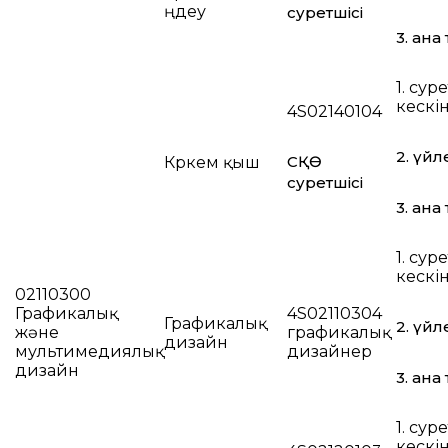
өңдеу
суретшісі
3. ана 
1. суре
кескі
4S02140104
2. үйл
СҚӨ
Көркем қыш
суретшісі
3. ана 
1. суре
кескі
02110300
Графикалық
4S02110304
Графикалық
2. үйл
және
графикалық
дизайн
мультимедиялық
дизайнер
дизайн
3. ана 
1. суре
кескі