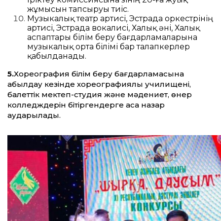
жұмысын тапсыруы тиіс.
Музыкалық театр артисі, Эстрада оркестрінің
артисі, Эстрада вокалисі, Халық әні, Халық
аспаптары білім беру бағдарламаларына
музыкалық орта білімі бар талапкерлер
қабылданады.
5.
Хореография білім беру бағдарламасына
қабылдау кезінде хореографиялық училищені,
балеттік мектеп-студия және мәдениет, өнер
колледждерін бітіргендерге аса назар
аударылады.