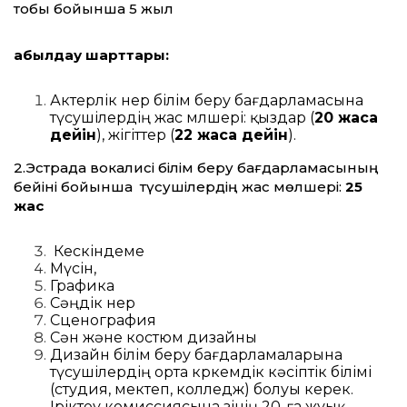
тобы бойынша 5 жыл
Қабылдау шарттары:
Актерлік өнер білім беру бағдарламасына
түсушілердің жас мөлшері: қыздар (
20 жасқа
дейін
), жігіттер (
22 жасқа дейін
).
2.Эстрада вокалисі білім беру бағдарламасының
бейіні бойынша түсушілердің жас мөлшері:
25
жас
Кескіндеме
Мүсін,
Графика
Сәңдік өнер
Сценография
Сән және костюм дизайны
Дизайн білім беру бағдарламаларына
түсушілердің орта көркемдік кәсіптік білімі
(студия, мектеп, колледж) болуы керек.
Іріктеу комиссиясына өзінің 20-ға жуық