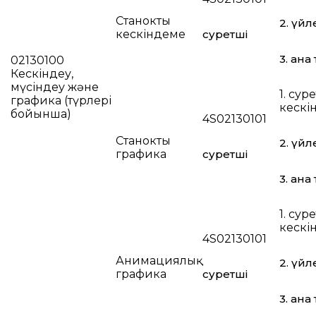
Станокты
2. үйл
кескіндеме
суретші
3. ана 
02130100
Кескіндеу,
мүсіндеу және
1. суре
графика (түрлері
кескі
бойынша)
4S02130101
Станокты
2. үйл
графика
суретші
3. ана 
1. суре
кескі
4S02130101
Анимациялық
2. үйл
графика
суретші
3. ана 