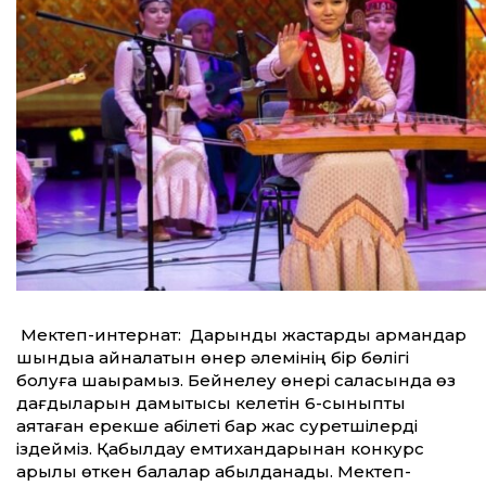
Мектеп-интернат: Дарынды жастарды армандар
шындыққа айналатын өнер әлемінің бір бөлігі
болуға шақырамыз. Бейнелеу өнері саласында өз
дағдыларын дамытқысы келетін 6-сыныпты
аяқтаған ерекше қабілеті бар жас суретшілерді
іздейміз. Қабылдау емтихандарынан конкурс
арқылы өткен балалар қабылданады. Мектеп-