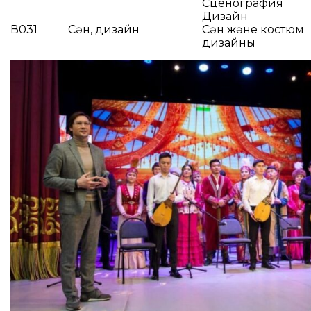
Сценография
Дизайн
В031
Сән, дизайн
Сән және костюм
дизайны