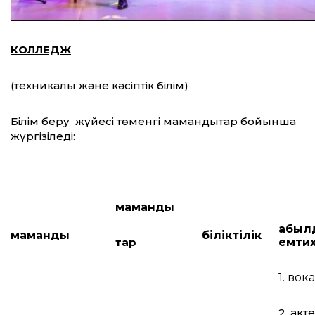
КОЛЛЕДЖ
(техникалық және кәсіптік білім)
Білім беру жүйесі төменгі мамандықтар бойынша
жүргізіледі:
мамандық
қабыл
мамандық
біліктілік
тар
емти
1. вок
2. акт