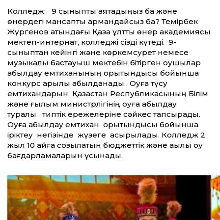
Колледж: 9 сыныпты аяқтадыңыз ба және
өнердегі мансапты армандайсыз ба? Темірбек
Жүргенов атындағы Қазақ ұлттық өнер академиясы
мектеп-интернат, колледжі сізді күтеді. 9-
сыныптан кейінгі және көркемсурет немесе
музыкалық бастауыш мектебін бітірген оқушылар
қабылдау емтиханының қорытындысы бойынша
конкурс арқылы қабылданады . Оқуға түсу
емтихандарын Қазақстан Республикасының Білім
және ғылым министрлігінің оқуға қабылдау
туралы типтік ережелеріне сәйкес тапсырады.
Оқуға қабылдау емтихан қорытындысы бойынша
іріктеу негізінде жүзеге асырылады. Колледж 2
жыл 10 айға созылатын бюджеттік және ақылы оқу
бағдарламаларын ұсынады.