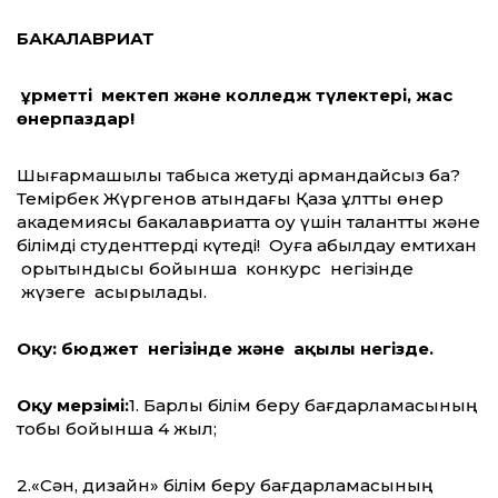
БАКАЛАВРИАТ
Құрметті мектеп және колледж түлектері, жас
өнерпаздар!
Шығармашылық табысқа жетуді армандайсыз ба?
Темірбек Жүргенов атындағы Қазақ ұлттық өнер
академиясы бакалавриатта оқу үшін талантты және
білімді студенттерді күтеді! Оқуға қабылдау емтихан
қорытындысы бойынша конкурс негізінде
жүзеге асырылады.
Оқу: бюджет негізінде және ақылы негізде.
Оқу мерзімі:
1. Барлық білім беру бағдарламасының
тобы бойынша 4 жыл;
2.«Сән, дизайн» білім беру бағдарламасының