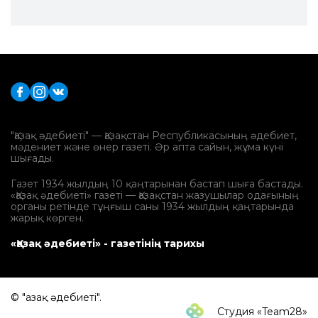
"Қазақ әдебиеті" — Қазақстан Республикасының әдебиет,
мәдениет және өнер газеті. Әр апта сайын, жұма күні
шығады.
Газет 1934 жылдың 10 қаңтарынан бастап шыға бастады.
«Қазақ әдебиеті» газеті — Қазақстан жазушылар одағының
органы ретінде тұңғыш саны 1934 жылдың қаңтарында
жарық көрген.
«Қазақ әдебиеті» - газетінің тарихы
© "Қазақ әдебиеті".
Студия «Team28»