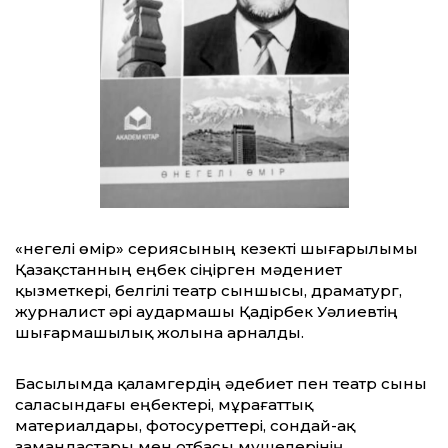
«Өнегелі өмір» сериясының кезекті шығарылымы
Қазақстанның еңбек сіңірген мәдениет
қызметкері, белгілі театр сыншысы, драматург,
журналист әрі аудармашы Қадірбек Уәлиевтің
шығармашылық жолына арналды.
Басылымда қаламгердің әдебиет пен театр сыны
саласындағы еңбектері, мұрағаттық
материалдары, фотосуреттері, сондай-ақ
замандастары мен отбасы мүшелерінің