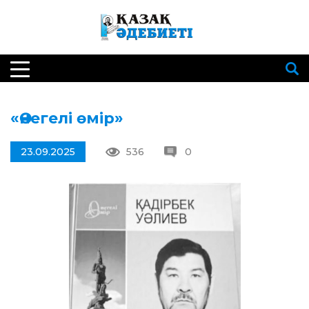
«Өнегелі өмір»
23.09.2025
536
0