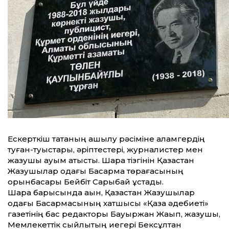
Ескерткіш тақтаның ашылу рәсіміне қаламгердің
туған-туыстары, әріптестері, журналистер мен
жазушы қауым қатысты. Шара тізгінін Қазақс­тан
Жазушылар одағы Басқарма төрағасы­ның
орынбасары Бейбіт Сарыбай ұстады.
Шара барысында ақын, Қазақ­стан Жазушылар
одағы Басқармасының хатшысы «Қазақ әдебиеті»
газетінің бас редакторы Бауыржан Жақып, жазушы,
Мемлекеттік сыйлықтың иегері Бексұлтан