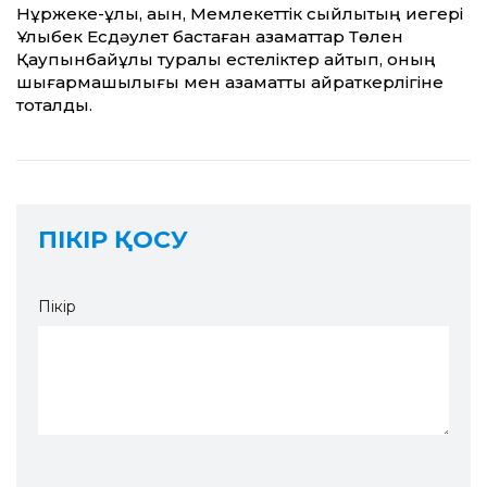
Нұржеке-ұлы, ақын, Мемлекеттік сыйлықтың иегері
Ұлықбек Есдәулет бастаған азаматтар Төлен
Қаупын­байұлы туралы естеліктер айтып, оның
шығармашылығы мен азамат­тық қайраткерлігіне
тоқталды.
ПІКІР ҚОСУ
Пікір