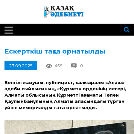
Ескерткіш тақта орнатылды
23.09.2025
459
0
Белгілі жазушы, публицист, халықаралық «Алаш»
әдеби сыйлығының, «Құрмет» орденінің иегері,
Алматы облысының Құрметті азаматы Төлен
Қаупынбайұлының Алматы қаласындағы тұрған
үйіне мемориалдық тақта орнатылды.