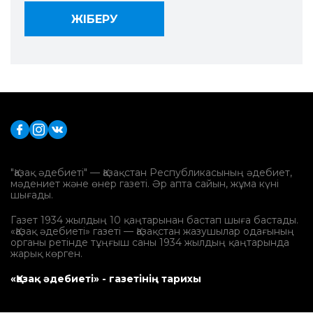
"Қазақ әдебиеті" — Қазақстан Республикасының әдебиет,
мәдениет және өнер газеті. Әр апта сайын, жұма күні
шығады.
Газет 1934 жылдың 10 қаңтарынан бастап шыға бастады.
«Қазақ әдебиеті» газеті — Қазақстан жазушылар одағының
органы ретінде тұңғыш саны 1934 жылдың қаңтарында
жарық көрген.
«Қазақ әдебиеті» - газетінің тарихы