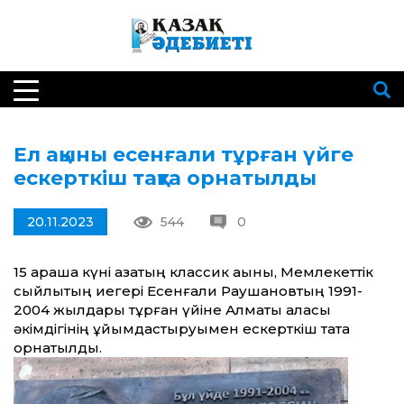
Ел ақыны есенғали тұрған үйге
ескерткіш тақта орнатылды
20.11.2023
544
0
15 қараша күні қазақтың классик ақыны, Мемлекеттік
сыйлықтың иегері Есенғали Раушановтың 1991-
2004 жылдары тұрған үйіне Алматы қаласы
әкімдігінің ұйымдастыруымен ескерткіш тақта
орнатылды.