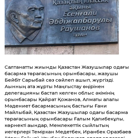
Салтанатты жиынды Қазақстан Жазушылар одағы
басқарма төрағасының орынбасары, жазушы
Бейбіт Сарыбай сөз сөйлеп ашып, жүргізді.
Ақынның ата жұрты Маңғыстау өңірінен
делегацияны бастап келген облыс әкімінің
орынбасары Қайрат Қожанов, Алматы қалалық
Мәдениет басқармасының бастығы Ғани
Майлыбай, Қазақстан Жазушылар одағы басқарма
төрағасының орынбасары Ғалым Қалибекұлы,
көрнекті ақындар, Мемлекеттік сыйлықтың
иегерлері Темірхан Медетбек, Иранбек Оразбаев