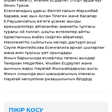
(Иран Ғайып), Ұлықбек Есдәулет, спорт ардагері
Әмин Тұяқов,
Есенғалидың құдасы, белгілі ғалым Жауынбай
Қараев, жас ақын Аслан Тілеген және басқалар
Е.Раушановтың өзгеге ұқсамас ақындық
ерекшеліктері, қайталанбас азаматтық тұлғасы
туралы ой толғап, қызықты естеліктер айтты.
Қазақстанның еңбек сіңірген қайраткері,
Мемлекеттік сыйлықтың иегері, дәстүрлі әнші
Сәуле Жанпейісова Есенғалиға арнап шығарған
жаңа әнін тұңғыш рет орындады.
Жиын барысында ескерткіш тақтаны ақындар
Темірхан Медетбек, Ұлықбек Есдәулет және
ақынның жары Науатай Жылқыайдарқызы ашты.
Жиын соңында ақын шаңырағының отанасы
Науатай көпшілікке ризашылығын білдірді.
ПІКІР ҚОСУ