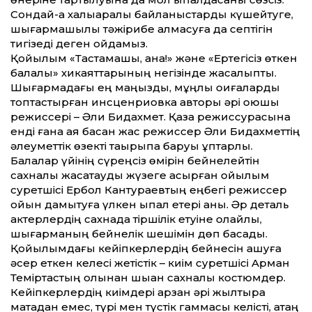
Сондай-ақ халықаралық байланыстарды күшейтуге,
шығармашылық тәжірибе алмасуға да септігін
тигізеді деген ойдамыз.
Қойылым «Тастамашы, ана!» және «Ертегісіз өткен
балалық» хикаят­тарының негізінде жасалыпты.
Шығармадағы ең маңызды, мұңлы оқиғаларды
топтастырған инсценриовка авторы әрі қоюшы
режиссері – Әли Бидахмет. Қазақ режиссурасына
енді ғана аяқ басқан жас режиссер Әли Бидахмет­тің
әлеумет­тік өзекті тақырыпқа баруы құптарлық.
Балалар үйінің сүреңсіз өмірін бейнелейтін
сахналық жасақтауды жүзеге асырған қойылым
суретшісі Ербол Кантураевтың еңбегі режиссер
ойын дамытуға үлкен ықпал етері анық. Әр деталь
актерлердің сахнада тіршілік етуіне қолайлы,
шығарманың бейнелік шешімін дөп басады.
Қойылымдағы кейіпкерлердің бейнесін ашуға
әсер еткен келесі жетістік – киім суретшісі Арман
Теміртастың қолынан шыққан сахналық костюмдер.
Кейіпкерлердің киімдері арзан әрі жылтырақ
матадан емес, түрі мен түстік гаммасы келісті, қатаң