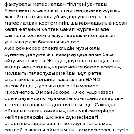
фактуралы материалдан тігілгені қуантады.
Мемлекет­тік сатылым, яғни тендермен жұмыс
жасайтын қазыналық ұйымдар үшін ең арзан
материалдан костюм тігіп, шығармашылыққа нұқсан
келіп жатқанын көптен байқап жүргенімізде
сахналық костюмге жауапкершілікпен қараған
ұжымға риза болғанымыз рас.
Жас режиссер спектакльдің музыкалық
сүйемелденуіне жіті назар аударғанын баса
айтуымыз керек. Жанды дауыста орындалатын
әндер мен саздың көрерменге берер әсерінің
молдығы талас тудырмайды. Бұл рет­те,
спектакльге арнайы жасақталған BAND
ансамбльдің (құрамында: А.Шымалиев,
Н.Холметов, Ә.Исанбекова, Т.Лес, А.Ерназар)
орындауындағы музыкалық композициялар діт­
теген нысанасына дөп тиіп отырды. Сахнада
ойналып жатқан оқиғаның шешуші сәт­терінде
кейіпкерлердің ішкі жан дүниесіндегі
қопарылыстарды ашып жеткізуге ғана емес,
сондай-ақ жалпы қойылымның атмосферасын түзіп,