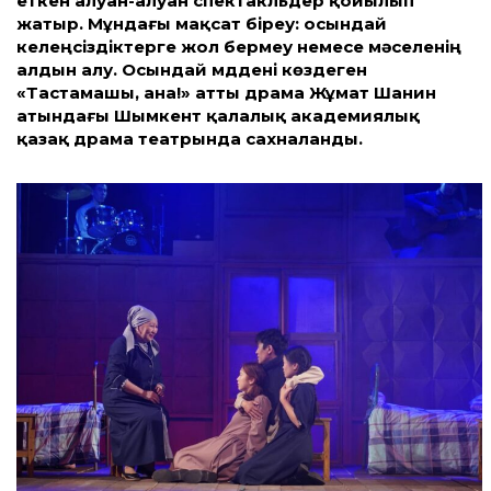
еткен алуан-алуан спектакльдер қойылып
жатыр. Мұндағы мақсат біреу: осындай
келеңсіздіктерге жол бермеу немесе мәселенің
алдын алу. Осындай мүддені көздеген
«Тастамашы, ана!» ат­ты драма Жұмат Шанин
атындағы Шымкент қалалық академиялық
қазақ драма театр­ында сахналанды.