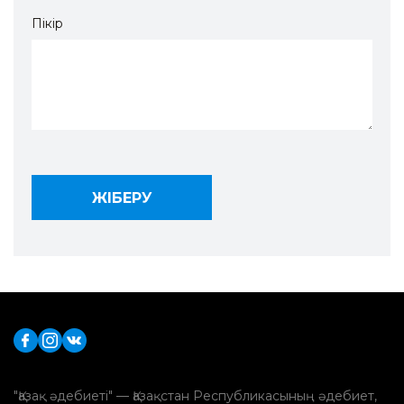
Пікір
"Қазақ әдебиеті" — Қазақстан Республикасының әдебиет,