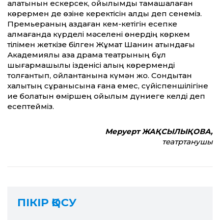
қалатынын ескерсек, қойылымды тамашалаған
көрермен де өзіне керектісін алды деп сенеміз.
Премьераның аздаған кем-кетігін есепке
алмағанда күрделі мәселені өнердің көркем
тілімен жеткізе білген Жұмат Шанин атындағы
Академиялық қазақ драма театрының бұл
шығармашылық ізденісі қалың көрерменді
толғантып, ойлантқанына күмән жоқ. Сондықтан
халықтың сұранысына ғана емес, сүйіспеншілігіне
ие болатын өміршең қойылым дүниеге келді деп
есептейміз.
Меруерт ЖАҚСЫЛЫҚОВА,
театртанушы
ПІКІР ҚОСУ