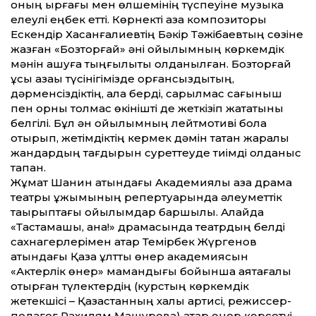
оның ырғағы мен өлшемінің түспеуіне музыка
елеулі еңбек ет­ті. Көрнекті қазақ композиторы
Ескендір Хасанғалиевтің Бәкір Тәжібаевтың сөзіне
жазған «Бозторғай» әні қойылымның көркемдік
мәнін ашуға тыңғылықты қолданылған. Бозторғай
құсы қазақы түсінігімізде қорғансыздықтың,
дәрменсіздіктің, қала берді, сарқылмас сағыныш
пен орны толмас өкінішті де жеткізіп жататыны
белгілі. Бұл ән қойылымның лейтмотиві бола
отырып, жетімдіктің кермек дәмін татқан жаралы
жандардың тағдырын сурет­теуде тиімді қолданыс
тапқан.
Жұмат Шанин атындағы Академиялық қазақ драма
театры ұжымының репертуарында әлеумет­тік
тақырыптағы қойы­лымдар баршылық. Алайда
«Тастамашы, ана!» драмасында театрдың белді
сахнагерлерімен қатар Темірбек Жүргенов
атындағы Қазақ ұлт­тық өнер академиясын
«Актерлік өнер» мамандығы бойынша аяқтағалы
отырған түлектердің (курстың көркемдік
жетекшісі – Қазақ­станның халық артисі, режиссер-
педагог Рахилям Машурова) қатар өнер көрсетуі