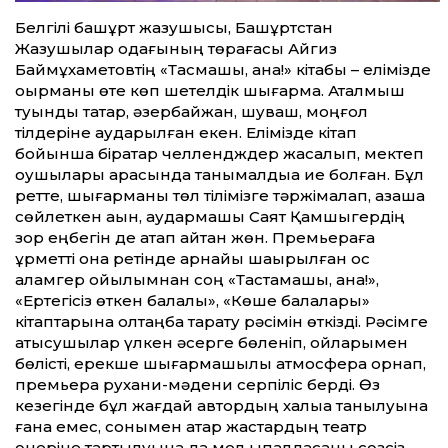
Белгілі башқұрт жазушысы, Башқұртстан
Жазушылар одағының төрағасы Айгиз
Баймұхаметовтің «Тасмашы, ана!» кітабы – елімізде
оқырманы өте көп шетелдік шығарма. Аталмыш
туынды татар, әзербайжан, шуваш, моңғол
тілдеріне аударылған екен. Елімізде кітап
бойынша бірқатар челлендждер жасалып, мектеп
оқушылары арасында танымалдыққа ие болған. Бұл
рет­те, шығарманы төл тілімізге тәржімалап, қазақша
сөйлеткен ақын, аудармашы Саят Қамшыгердің
зор еңбегін де атап айт­қан жөн. Премьераға
құрмет­ті қонақ ретінде арнайы шақырылған қос
қаламгер қойылымнан соң «Тастамашы, ана!»,
«Ертегісіз өткен балалық», «Көше балалары»
кітаптарына қолтаңба тарату рәсімін өткізді. Рәсімге
қатысушылар үлкен әсерге бөленіп, ойларымен
бөлісті, ерекше шығармашылық атмосфера орнап,
премьера рухани-мәдени серпіліс берді. Өз
кезегінде бұл жағдай автордың халыққа танылуына
ғана емес, сонымен қатар жастардың театр
өнеріне тартылуына да мол ықпалдасқаны сөзсіз.