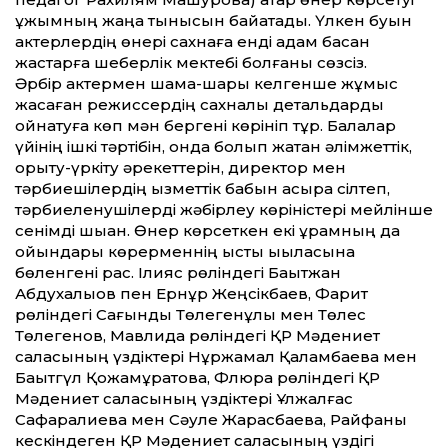
ұжымның жаңа тынысын байқатады. Үлкен буын
актерлердің өнері сахнаға енді қадам басқан
жастарға шеберлік мектебі болғаны сөзсіз.
Әрбір актермен шама-шарқы келгенше жұмыс
жасаған режиссердің сахналық детальдарды
ойнатуға көп мән бергені көрініп тұр. Балалар
үйінің ішкі тәртібін, онда болып жатқан әлімжет­тік,
қорқыту-үркіту әрекет­терін, директор мен
тәрбиешілердің қызмет­тік бабын асыра сілтеп,
тәрбиеленушілерді жәбірлеу көріністері мейлінше
сенімді шыққан. Өнер көрсеткен екі құрамның да
ойындары көрерменнің ыстық ықыласына
бөленгені рас. Ілияс рөліндегі Бақытжан
Абдухалықов пен Ернұр Жеңсікбаев, Фарит
рөліндегі Сағындық Төлегенұлы мен Төлес
Төлегенов, Мавлида рөліндегі ҚР Мәдениет
саласының үздіктері Нұржамал Қаламбаева мен
Бақытгүл Қожамұратова, Флюра рөліндегі ҚР
Мәдениет саласының үздіктері Ұлжалғас
Сафаралиева мен Сәуле Жарасбаева, Райфаны
кескіндеген ҚР Мәдениет саласының үздігі