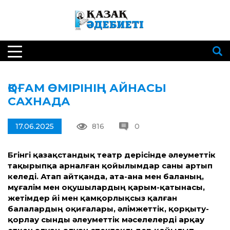
ҚОҒАМ ӨМІРІНІҢ АЙНАСЫ
САХНАДА
17.06.2025
816
0
Бүгінгі қазақ­стандық театр үдерісінде әлеумет­тік
тақырыпқа арналған қойылымдар саны артып
келеді. Атап айт­қанда, ата-ана мен баланың,
мұғалім мен оқушылардың қарым-қатынасы,
жетімдер үйі мен қамқорлықсыз қалған
балалардың оқиғалары, әлімжет­тік, қорқыту-
қорлау сынды әлеумет­тік мәселелерді арқау