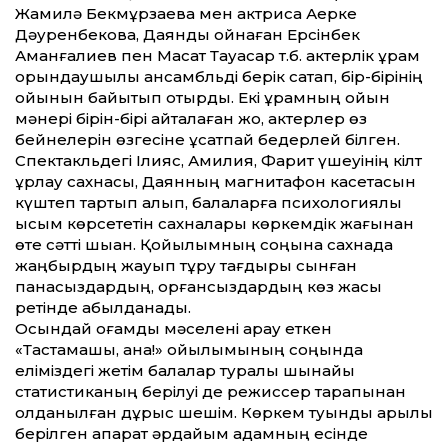
Жамилә Бекмұрзаева мен актриса Ақерке
Дәуренбекова, Даянды ойнаған Ерсінбек
Аманғалиев пен Мақсат Тауасар т.б. актерлік құрам
орындаушылық ансамбльді берік сақтап, бір-бірінің
ойынын байытып отырды. Екі құрамның ойын
мәнері бірін-бірі қайталаған жоқ, актерлер өз
бейнелерін өзгесіне ұқсатпай бедерлей білген.
Спектакльдегі Ілияс, Амилия, Фарит үшеуінің кілт
ұрлау сахнасы, Даянның магнитафон касетасын
күштеп тартып алып, балаларға психологиялық
қысым көрсететін сахналары көркемдік жағынан
өте сәт­ті шыққан. Қойылымның соңына сахнада
жаңбырдың жауып тұру тағдыры сынған
панасыздардың, қорғансыздардың көз жасы
ретінде қабылданады.
Осындай қоғамдық мәселені арқау еткен
«Тастамашы, ана!» қойылымының соңында
еліміздегі жетім балалар туралы шынайы
статистиканың берілуі де режиссер тарапынан
қолданылған дұрыс шешім. Көркем туынды арқылы
берілген ақпарат әрдайым адамның есінде