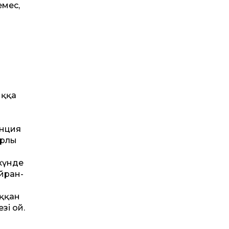
емес,
ыққа
енция
ырлы
 күнде
айран-
ыққан
і ғой.