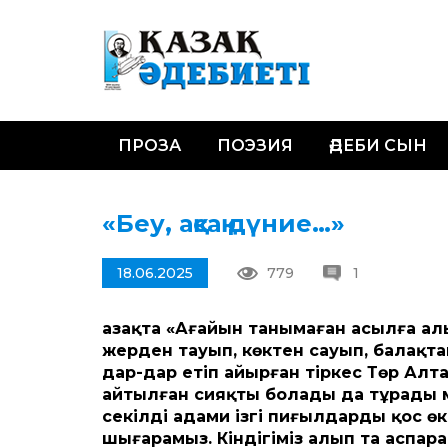
ПРОЗА
ПОЭЗИЯ
ӘДЕБИ СЫН
«Беу, ақсақ дүние…»
18.06.2025
779
1
Қазақта «Ағайын танымаған асылға алы
жерден тауып, көктен сауып, балақт
дар-дар етіп айырған тіркес Төр Алт
айтылған сияқты болады да тұрады мағ
секілді адами ізгі пиғылдарды қос өк
шығарамыз. Кіндігіміз алып та аспар