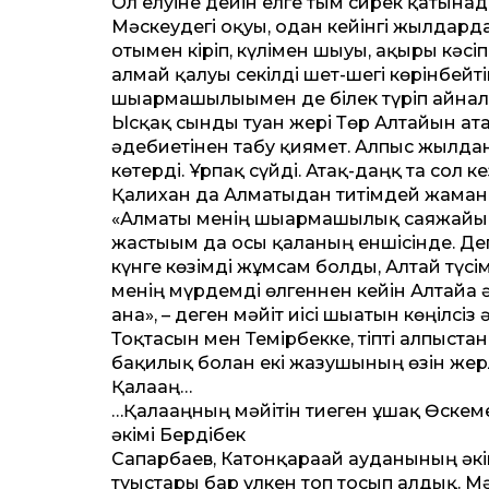
Ол елуіне де­йін елге тым сирек қатына
Мәскеудегі оқуы, одан ке­йінгі жылдард
отымен кіріп, күлімен шығуы, ақыры к
алмай қалуы секілді шет-шегі көрінбейті
шығармашылығымен де білек түріп айна
Ысқақ сынды туған жері Төр Алтайын а
әдебиетінен табу қиямет. Алпыс жылда
көтерді. Ұрпақ сүйді. Атақ-даңқ та сол к
Қалихан да Алматыдан титімдей жаманды
«Алматы менің шығармашылық саяжа­йым
жастығым да осы қаланың еншісінде. Де
күнге көзімді жұмсам болды, Алтай түсі
менің мүрдемді өлгеннен ке­йін Алтайғ
ғана», – деген мәйіт иісі шығатын көңілсі
Тоқтасын мен Темірбекке, тіпті алпыста
бақилық болған екі жазушының өзін жер
Қалағаң…
…Қалағаңның мәйітін тиеген ұшақ Өскем
әкімі Бердібек
Сапарбаев, Катонқарағай ауданының әкі
туыстары бар үлкен топ тосып алдық. М