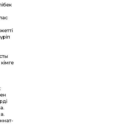
лібек
лас
ет­ті
үріп
асты
 кімге
к
мен
рді
а.
а.
ннат­