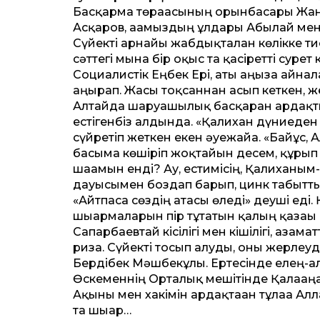
Басқарма төрағасының орынбасары Жана
Асқаров, ағамыздың ұлдары Абылай мен
Сүйекті арнайы жабдықталған көлікке ти
сәт­тегі мына бір оқыс та қасірет­ті суре
Социалистік Еңбек Ері, аты аңызға айнал
аңырап. Жасы тоқсаннан асып кеткен, 
Алтайда шаруашылық басқарған ардақты
естігенбіз алдында. «Қалихан дүниеден 
сүйретіп жеткен екен әуежайға. «Байғұс,
басыма көшіріп жоқтайын десем, құрып 
шағамын енді? Ау, естимісің, Қалиханым
дауысымен боздап барып, цинк табыт­т
«Айтпаса сөздің атасы өледі» деу­ші ед
шығармаларын пір тұтатын қалың қазағы д
Сапарбаевтай кісілігі мен кішілігі, азама
риза. Сүйекті тосып алуды, оны жерлеу
Бердібек Мәшбекұлы. Ертесінде елең-ала
Өскеменнің Орталық мешітінде Қалағаңа
Ақыны мен хакімін ардақтаған тұлғаға 
та шығар…