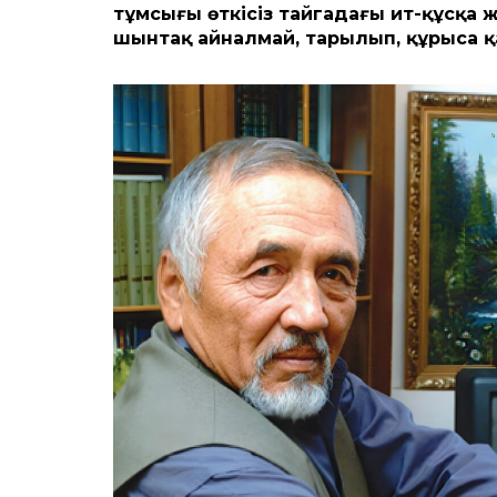
тұмсығы өткісіз тайгадағы ит-құсқа ж
шынтақ айналмай, тарылып, құрыса қ