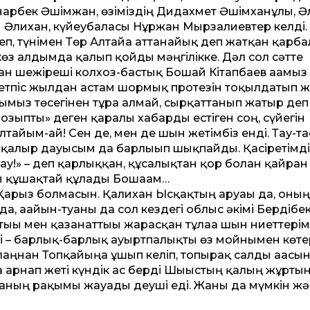
рбек Әшімжан, өзіміздің Дидахмет Әшімханұлы, Ә
 Әлихан, күйеубаласы Нұржан Мырзалиевтер келді.
еп, түнімен Төр Алтайға ат­танайық деп жатқан қарба
т көз алдымда қалып қойды мәңгілікке. Дәл сол сәт­те
ған шежіреші колхоз-бастық Бошай Кітапбаев ағамыз ж
жетпіс жылдан астам шормық протезін тоқылдатып ж
мыз төсегінен тұра алмай, сырқат­танып жатыр деп
озыпты» деген қаралы хабарды естіген соң, сүйегін
 Алтайым-ай! Сен де, мен де шын жетімбіз енді. Тау-т
қалғыр дауысым да барлығып шықпайды. Қасіретімді
-ау!» – деп қарлыққан, құсалықтан қор болған қайран
ы құшақтай құлады Бошағам…
і. Қарыз болмасын. Қалихан Ысқақтың аруағы да, оның
а, ағайын-туғаны да сол кез­дегі облыс әкімі Бердібе
т­тығы мен қазанат­тығы жарасқан тұлғаға шын ниет­тері
ді – барлық-барлық ауыртпалықты өз мойнымен көте
ңнан Топқа­йыңға ұшып келіп, топырақ салды ағасын
 арнап жеті күндік ас берді Шығыстың қалың жұртын
Алланың рақымы жауады деуші еді. Жаны да мүмкін жә