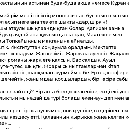
жастығының астынан буда-буда ақша немесе Құран 
 мейірім мен ізгіліктің моншасынан бусанып шығатын
ел асып неге ғана тез өте шықтыңдар, шіркін!
ы атаулы шықпағандықтан болар, Қалихан ағамыз
йдың аядай ғана қуысында жатқан, Маятекше мен
ғы Топқайыңның мақтанына айналды.
ештік. Институт­тан соң ауылға оралдым. Мектепте
змет жасадым. Жас кезіміз. Жарқылға әуеспіз. Жаңал
қ» романы жарқ ете қалсын. Бас салдық. Ауыл
түте-түтесі шықты. Жоғары сыныптағылармен кітап
ып жінігіп, шапқылап жүрмеймін бе. Ертең конфер
өк» демейтін, жанымдағы қосшылардың бірі, әсіре саб
сақ қайтеді? Бір апта болды келгеніне, енді екі-үш
лылықтың мынадай да түрі болады екен-ау» деп мен 
ғыш рет тірі жазушымен, оның үстіне, өздерінен ш
ы кез­десу өт­ті. Қалағаңның қырыққа жаңа келген кез
аған…