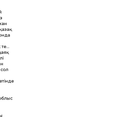
й
өз
хан
қазақ
сонда
 те…
ңаяқ
лі
ан
 сол
етінде
 облыс
ғы