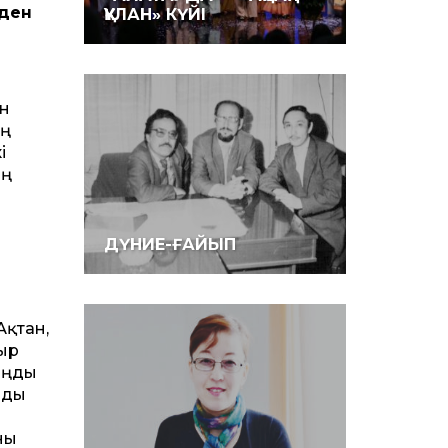
зден
ҚҰЛАН» КҮЙІ
н
ың
і
ың
ДҮНИЕ-ҒАЙЫП
Ақтан,
қыр
ыңды
рды
ны