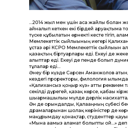
…2014 жыл мен үшін аса жайлы болған ж
айналып кеткен екі бірдей аруақтыма т
түске құбылатын өрнекті кесте тігіп, ға
Мемлекет­тік сыйлығының иегері Қалиха
ұстаз әрі КСРО Мемлекет­тік сыйлығын ал
қазақтың біртуарлары еді. Екеуі де жек
алыптар еді. Екеуі де пенде болып дүни
тұлғалар еді…
Әнеу бір күзде Сәрсен Аманжолов атында
кез­дегі прорек­торы, филология ғылы
«Қалихансыз қоңыр күз» ат­ты реквием т
секілді дүрегей, қазақ көрсе, қабағы к
шығармашылығы мүлде дерлік насихат­т
Ән де орындалды, Қалағаңның сүбесі бе
драмаларынан шолақ көріністер де кө
мақұрымдау қонақтар, студент­тер қауы
«Мына ағамыз ғаламат болыпты ғой…» деп т