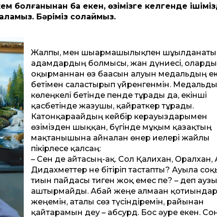
ем болғанынан ба екен, өзімізге келгенде ішімі
аламыз. Бәріміз солаймыз.
Жалпы, мен шығармашылықпен шұғылданаты
адамдардың болмысы, жан дүниесі, олард
оқырманнан өз бағасын алуын медаль­дың ек
бетімен салғастырып үйренгенмін. Медальд
көлеңкелі бетінде пенде тұрады да, екінші
қасбетінде жазушы, қайраткер тұрады.
Катонқарағайдың кейбір керауыздарымен
өзімізден шыққан, бүгінде мұқым қазақтың
мақтанышына айналған өнер иелері жайлы
пікірлесе қалсаң:
– Сен де айтасың-ақ. Сол Қалихан, Оралхан, 
Дидахмет­тер не бітіріп тастапты? Ауылға со
тиын пайдасы тиген жоқ емес пе? – деп ауз
аштырмайды. Абай жеңе алмаған қотиында
жеңемін, аталы сөз түсіндіремін, райынан
қайтарамын деу – абсурд. Бос әуре екен. Со