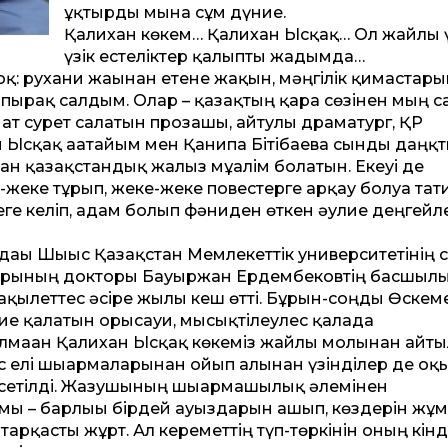
ұқтырды мына сұм дүние.
Қалихан көкем… Қалихан Ысқақ… Ол жайлы ү
үзік естеліктер қалыпты жадымда…
оқ: рухани жағынан етене жақын, мәңгілік қимастар
опырақ салдым. Олар – қазақтың қара сөзінен мың с
ламат сурет салатын прозашы, айтулы драматург, ҚР
н Ысқақ ағатайым мен Қанипа Бітібаева сынды даңқ
ған қазақ­стандық жалғыз мұғалім болатын. Екеуі де
е-жеке тұрып, жеке-жеке повестерге арқау болуға та
еге келіп, адам болып фәниден өткен әулие деңгейл
ғы Шығыс Қазақ­стан Мемлекет­тік университетінің 
мдарының докторы Бауыржан Ердембековтің басшыл
ақылет­тес әсіре жылы кеш өт­ті. Бұрын-соңды Өскем
іржие қалатын орысауи, мысықтілеулес қалада
алмаған Қалихан Ысқақ көкеміз жайлы молынан айты
с елі шығармаларынан ойып алынған үзінділер де оқ
рсетілді. Жазушының шығармашылық әлемінен
мы – барлығы бірдей ауыздарын ашып, көздерін жұм
арқасты жұрт. Ал керемет­тің түп-төркінін оның кінді