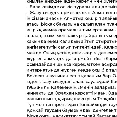
қиылған өңірден іздеу керегін мен білет
…Бала кезімде ол кісі туралы мен де тиі
– Жазу-сызуды ермек қылып, Алматыда қа
інісі мен анасын Алматыға көшіріп алайын
атасы Ысқақ бауырына салып алған, туған
қырық жамау орамалын тым ерте жамылғ
шалған, төзімі мен қажыр-қайраты тым ер
хақында әкем Қалидың айтып отыратын үз
әңгімеге түтін салып түптейтіндей, Қали
менде. Оның үстіне, елім-жерім деп емеш
жүрген ағамызды да көрмейтінбіз. «Көрм
осындайдан шықса керек. Өткен ғасы
интернатында жүрген кез­де осы бір тал
Бөкеевтің аузынан естіп қалғаным бар. О
іздеп, жазу-сызудан алғаш сауға сұрай бас
1965 жылы Қалекеңнің «Менің ағаларым» 
жинақты да Оралхан көрсет­ті маған. Ода
қашып шығып, қырық шақырым Топқайыңғ
Түнімен тентіреп жүріп Топқайың­ды тау
Қоңқай таудың бауырындағы дөңгелек тоғ
Ысқақовты насихат­тау осылай басталған