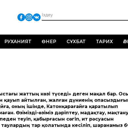
РУХАНИЯТ
ӨНЕР
СҰХБАТ
ТАРИХ
Ә
стағы жат­тың көзі түседі» деген мақал бар. Осы
ан қауып айтылған, жалған дүниенің опасыздығы
айға, оның ішінде, Катонқарағайға қаратылып
ан. Өзімізді-өзіміз дәріптеу, мадақтау, мақтан
педен теуіп, қабырғасын сөгіп, ит рәсуасын
а таулардың тар қолатында кесіліп, шаранамыз б