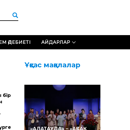
ЛЕМ ӘДЕБИЕТІ
АЙДАРЛАР
Ұқсас мақалалар
 бір
н
у
үрге
«АЛАТАУДА» – «АҚСАҚ