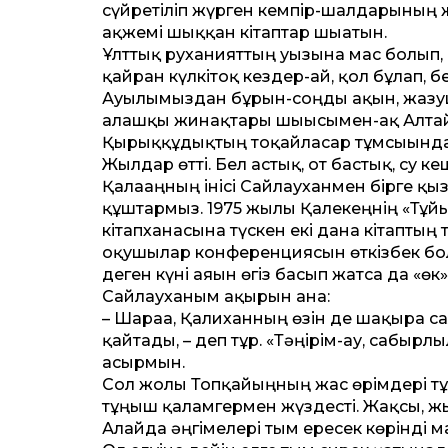
сүйретіліп жүрген кемпір-шалдарының 
ақжемі шыққан кітаптар шығатын.
Ұлт­тық руханият­тың уызына мас болып,
қайран күлкітоқ кез­дер-ай, қол бұлғап, б
Ауылымыздан бұрын-соңды ақын, жазуш
алғашқы жинақтары шығысымен-ақ Алта
Қырыққұдықтың тоқайласар тұмсығында
Жылдар өт­ті. Бел астық, от бастық, су к
Қалағаңның інісі Сайлауханмен бірге қы
құштармыз. 1975 жылы Қалекеңнің «Тұйы
кітапханасына түскен екі дана кітаптың 
оқушылар конференциясын өткізбек бол
деген күні аяғын өгіз басып жатса да «
Сайлауханым ақырын ғана:
– Шараға, Қалиханның өзін де шақыра сал
қайтады, – деп тұр. «Тәңірім-ау, сабыр
асырмын.
Сол жолы Топқайыңның жас өрімдері тұң
тұңғыш қаламгермен жүздесті. Жақсы, жыл
Алайда әңгімелері тым ересек көрінді м