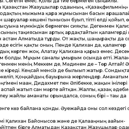
ды. Сөгетін емес. Қолы да тие бермеген сыңайлы.
а Қазақ­стан Жазушылар одағының, «Қазақфильм­нің»
әсіподақтың мыжыма қара жұмысынан басын арашала
н шаруалар кешені тынысын буып, тіпті елді қойып, 
лысуына мүмкіндік бермеген сияқты. Дегенмен Қали
тасының тақиясынан артық ардақтайтын қаламгерді 
н астам Алматыда тұрды. От жақты, шаңырақты да 
ез­де есігін қақты оның. Пенде Қалихан да, қаламгер
қ көрген жоқ. Алатау Қалиханға қарыз емес. Десек
 болды. Мұқым саналы ғұмырым осында өт­ті. Жала
генмен менің Меккем де, Мәдинем де – Төр Алтай! Ә
ме кіреді. Кеңсай менсіз де былығып жатыр. Сондықт
а әкеліп, Қоңқайдың бауырына жерлеңдер. Аманатым
з әңгімені маған, Дидахмет пен Әлібекке, жақын інілері
н аспай жатып сан мәрте айт­қан. Жалпы, қазақ әдеби
леу жайлы аманаты орындалса, соның бірі – тағы да
енге көз байлана қонды. Әуежайда оны сол кез­дегі
мі Қалихан Байғонысов және де Қалағаңның ағайын-
әйітпен бірге Алматыдан Қазақ­стан Жазушылар ода