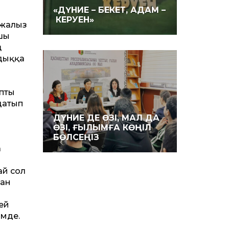
«ДҮНИЕ – БЕКЕТ, АДАМ –
КЕРУЕН»
жалғыз
ашы
ң
ндыққа
апты
ңдатып
ДҮНИЕ ДЕ ӨЗІ, МАЛ ДА
ӨЗІ, ҒЫЛЫМҒА КӨҢІЛ
БӨЛСЕҢІЗ
а
ай сол
тан
ей
імде.