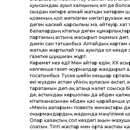
қуысындағы ауыл халқының әлі де болса 
сыздан көтере алмай жатқан көтерем ша
қоғамның қол жеткізген негізгі рухани ж
деген қаскөй қарсылығы ма, әйтеуір, ха
балалардың кітапқа деген құмарлықтарын
партаның астына жасырып оқимыз деп, А
дәмін сан татқанбыз. Алтайдың көртам 
жатқан жартылай тағы ауылда ол кез­де 
газетке шұқшиған жұрт.
Керемет кез еді! Мен айтар едім, XX ға
келгенше газет-журналдар жаздырып ал
тосатынбыз. Түске ше­йін кеңшар орталы
екі жүзден астам үйінің ауласын ақтап,
таратамын деп-ақ атаңа нәлет соғысқа бі
де, астындағы кершолағы да әбден қалжы
кітапханасынан әбден қас қарайғанша үл
«Менің ағаларым» повесть жинақтары д
оқырмандардың жадында мәңгілікке қалд
Олар қазақтың сол кез­дегі ақын-жазу
соғатын. Тіпті жастар мен орта жастағ