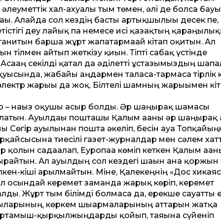
әлеумет­тік хал-ахуалы тым төмен, әлі де болса бау
ғы. Алайда сол кездің басты артықшылығы десек пе,
етістігі деу лайық па немесе исі қазақтың қараңғылы
т танитын барша жұрт жапатармағай кітап оқитын. Ал
 тілмен айтып жеткізу қиын. Тіпті сабақ үстінде
сағаң секілді қатал да әділет­ті ұстазымыздың шапа
қуысында, жабайы аңдармен таласа-тармаса тірлік 
электр жарығы да жоқ. Білтелі шамның жарығымен кіт
сыр – нағыз оқушы ғасыр болды. Әр шаңырақ шамасы
атын. Ауылдағы пошташы Қалым ағаны әр шаңырақ 
ғы Сөгір ауылынан пошта әкеліп, бесін ауа Топқайы
 әрқайсысына тиесілі газет-журналдар мен сәлем хат
р қолын садағалап, Еуропаға көміп кеткен Қалым аған
райтын. Ал ауылдың сол кез­дегі шағын ғана қоржын 
кен-кіші арылмайтын. Міне, Қалекеңнің «Дос хикаяс
әл осындай керемет заманда жарық көріп, керемет
ы. Жұрт тым білімді болмаса да, ерекше сауат­ты е
шыларының, көркем шығармаларының ат­тарын жатқа
ы қартамыш-қырқылжыңдарды қойып, таяғына сүйеніп