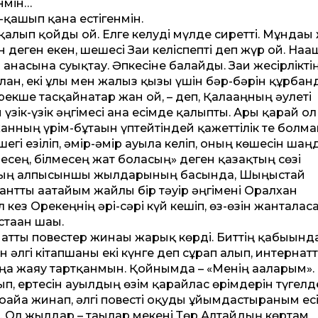
інмін…
п-қашып қана естігенмін.
лып қойды ғой. Елге келуді мүлде сирет­ті. Мұндағы 
 деген екен, шешесі Зағи келіспепті деп жүр ғой. Нағ
 анасына суықтау. Әпкесіне балайды. Зағи жесірлікті
ан, екі ұлы мен жалғыз қызы үшін бәр-бәрін құрба
екше тасқайнатар жан ғой, – деп, Қалағаңның әулеті
ік-үзік әңгімесі ғана есімде қалыпты. Ары қарай ол
ханның үрім-бұтағын үптейтіндей қажет­тілік те болм
егі езіліп, әмір-әмір ауылға келіп, оның көшесін ша
есең, білмесең жат боласың» деген қазақтың сөзі
рдың алпысыншы жылдарының басында, Шыңғыстай
ант­ты ағатайым жайлы бір тәуір әңгімені Оралхан
л кез Орекеңнің әрі-сәрі күй кешіп, өз-өзін жанталас
таған шағы.
ат­ты повестер жинағы жарық көрді. Бит­тің қабығынд
н әлгі кітапшаны екі күнге деп сұрап алып, интернат­
а жаяу тартқанмын. Қойнымда – «Менің ағаларым».
ып, ертесін ауылдың өзім қарайлас өрімдерін түгелд
айға жинап, әлгі повесті оқуды ұйымдастырғаным ес
. Ол жылдар – тағылар мекені Төр Алтайдың көртам