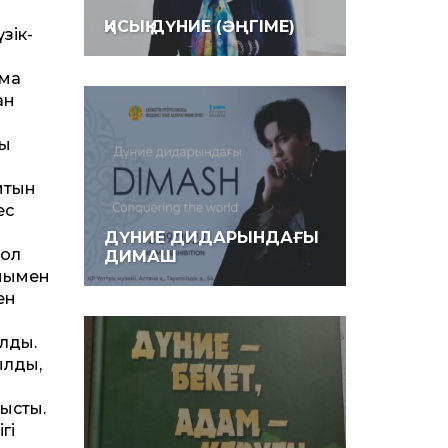
ҚИСЫҚ ДҮНИЕ (ӘҢГІМЕ)
зік-
ыма
ан
ты
титын
ес
ДҮНИЕ ДИДАРЫНДАҒЫ
сол
ДИМАШ
ығымен
ен
лды.
ылды,
ысты.
гі