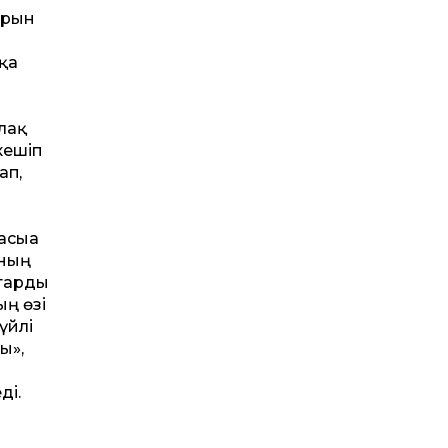
ырын
ққа
лақ
кешіп
ап,
асыға
ңның
­тарды
ың өзі
үйлі
ы»,
ді.