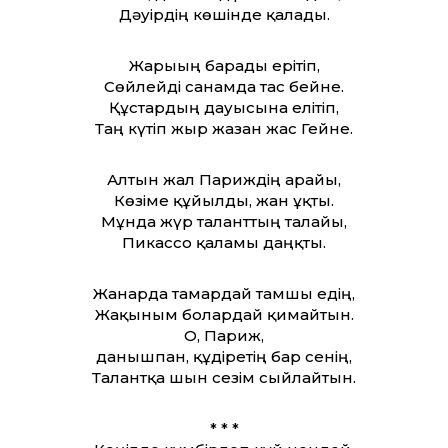
Дәуірдің көшінде қалады.
Жарығың барады ерітіп,
Сөйлейді санамда тас бейне.
Құстардың дауысына елітіп,
Таң күтіп жыр жазған жас Гейне.
Алтын жал Париждің арайы,
Көзіме құйылды, жан ұқты.
Мұнда жүр талант­тың талайы,
Пикассо қаламы даңқты.
Жанарда тамардай тамшы едің,
Жақыным болардай қимайтын.
О, Париж,
данышпан, құдіретің бар сенің,
Талантқа шын сезім сыйлайтын.
* * *