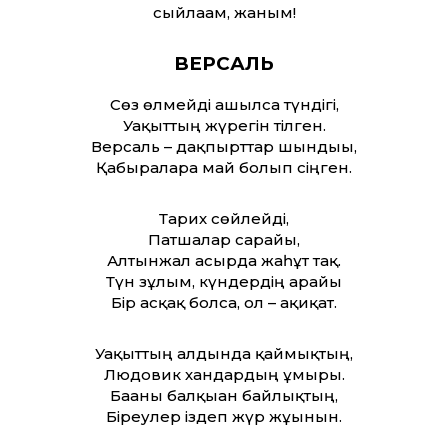
сыйлағам, жаным!
ВЕРСАЛЬ
Сөз өлмейді ашылса түндігі,
Уақыт­тың жүрегін тілген.
Версаль – дақпырт­тар шындығы,
Қабырғаларға май болып сіңген.
Тарих сөйлейді,
Патшалар сарайы,
Алтынжал ғасырда жаһұт тақ.
Түн зұлым, күндердің арайы
Бір асқақ болса, ол – ақиқат.
Уақыт­тың алдында қаймықтың,
Людовик хандардың ғұмыры.
Бағаны балқыған байлықтың,
Біреулер іздеп жүр жұғынын.