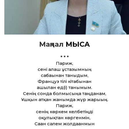
Мақпал
МЫСА
* * *
Париж,
сені алғаш ұстазымның
сабағынан таныдым,
Француз тілі кітабынан
ашылған ед(і) танымым.
Сенің сонда болмысыңа таңданғам,
Ұшқын атқан жанымда жүр жарығың.
Париж,
сенің көркем келбетіңді
оқулықтан көргенмін,
Саған сәлем жолдағанмын