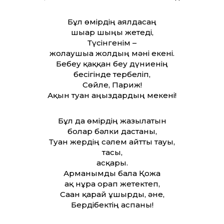
Бұл өмірдің аялдасаң
шығар шыңы жетеді,
Түсінгенім –
жолаушыға жолдың мәні екені.
Бебеу қаққан беу дүниенің
бесігінде тербеліп,
Сөйле, Париж!
Ақын туған аңыздардың мекені!
Бұл да өмірдің жазылатын
болар бәлки дастаны,
Туған жердің сәлем айт­ты тауы,
тасы,
асқары.
Арманымды бала Қожа
ақ нұрға орап жетектеп,
Саған қарай ұшырды, әне,
Бердібектің аспаны!