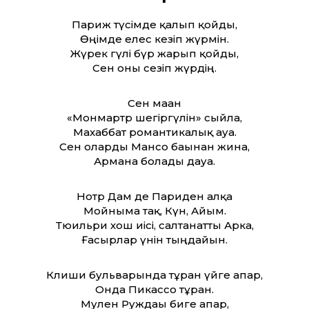
Париж түсімде қалып қойды,
Өңімде елес кезіп жүрмін.
Жүрек гүлі бүр жарып қойды,
Сен оны сезіп жүрдің.
Сен маған
«Монмартр шегіргүлін» сыйла,
Махаббат романтикалық ауа.
Сен оларды Мансо бағынан жина,
Арманға болады дауа.
Нотр Дам де Париден алқа
Мойныма тақ, Күн, Айым.
Тюильри хош иісі, салтанат­ты Арка,
Ғасырлар үнін тыңдайын.
Клиши бульварында тұрған үйге
апар,
Онда Пикассо тұрған.
Мулен Руждағы биге апар,