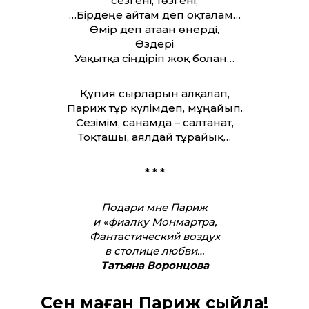
сезгені, төзгені,
…Бірдеңе айтам деп оқталғам…
Өмір деп атаған өнерді,
Өздері
Уақытқа сіңдіріп жоқ болған…
Құпия сырларын алқалап,
Париж тұр күлімдеп, мұңайып.
Сезімім, санамда – салтанат,
Тоқташы, аялдай тұрайық…
* * *
Подари мне Париж
и «фиалку Монмартра,
Фантастический воздух
в столице любви…
Татьяна Воронцова
Сен маған Париж сыйла!