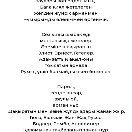
таулары көп елден мың.
Бала қиял жетелеген
желден жүйрік арманмен
Ғұмырымды өлеңіммен өргенмін.
Сөз киесі шырақ еді
мені алысқа жетелер,
Әлеміне шақыратын
Элиот, Эрнест, Гетелер.
Адамзат­тың ақыл-ойы
тоғысатын арнада
Рухың үшін болмайды екен бөтен ел.
Париж,
сенде аңсар,
аяулы ой,
арман нұр,
Шақыратын мені өзіңе жұлдыздары жанған жыр,
Гюго, Бальзак, Жан-Жақ Руссо,
Бодлер, Рембо, Аполлинер
Қаламынан таңбаланып тамған нұр.