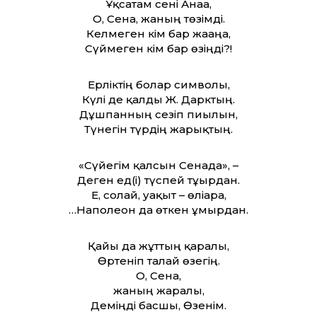
Ұқсатам сені Анаға,
О, Сена, жаның төзімді.
Келмеген кім бар жағаңа,
Сүймеген кім бар өзіңді?!
Ерліктің болар символы,
Күлі де қалды Ж. Дарктың.
Дұшпанның сезіп пиғылын,
Түнегін түрдің жарықтың.
«Сүйегім қалсын Сенада», –
Деген ед(і) түспей тұғырдан.
Е, солай, уақыт – өліара,
…Наполеон да өткен ғұмырдан.
Қайғы да жұт­тың қаралы,
Өртеніп талай өзегің.
О, Сена,
жаның жаралы,
Деміңді басшы, Өзенім.