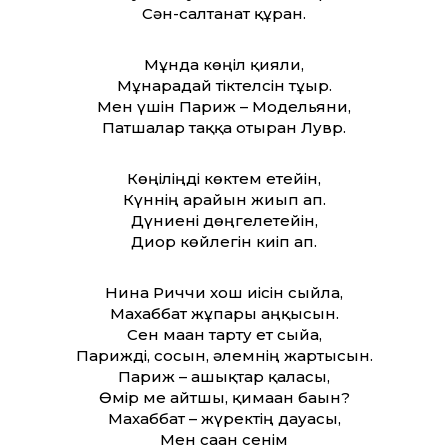
Сән-салтанат құрған.
Мұнда көңіл қияли,
Мұнарадай тіктелсін тұғыр.
Мен үшін Париж – Модельяни,
Патшалар таққа отырған Лувр.
Көңіліңді көктем ете­йін,
Күннің арайын жиып ап.
Дүниені дөңгелете­йін,
Диор көйлегін киіп ап.
Нина Риччи хош иісін сыйла,
Махаббат жұпары аңқысын.
Сен маған тарту ет сыйға,
Парижді, сосын, әлемнің жартысын.
Париж – ғашықтар қаласы,
Өмір ме айтшы, қимаған бағын?
Махаббат – жүректің дауасы,
Мен саған сенім