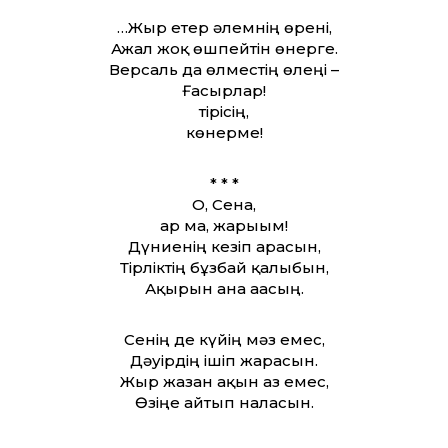
…Жыр етер әлемнің өрені,
Ажал жоқ өшпейтін өнерге.
Версаль да өлместің өлеңі –
Ғасырлар!
тірісің,
көнерме!
* * *
О, Сена,
ар ма, жарығым!
Дүниенің кезіп арасын,
Тірліктің бұзбай қалыбын,
Ақырын ғана ағасың.
Сенің де күйің мәз емес,
Дәуірдің ішіп жарасын.
Жыр жазған ақын аз емес,
Өзіңе айтып наласын.