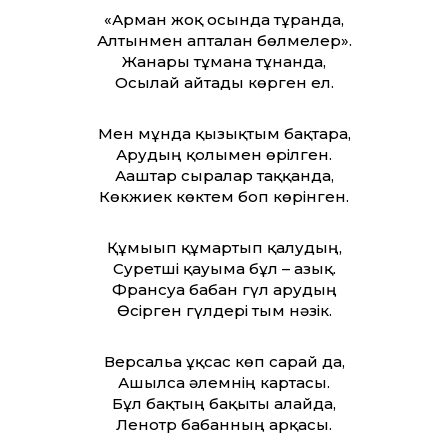
«Арман жоқ осында тұрғанда,
Алтынмен апталған бөлмелер».
Жанары тұманға тұнғанда,
Осылай айтады көрген ел.
Мен мұнда қызықтым бақтарға,
Арудың қолымен өрілген.
Ағаштар сырғалар таққанда,
Көкжиек көктем боп көрінген.
Құмығып құмартып қалудың,
Суретші қауымға бұл – азық.
Франсуа бағбан гүл арудың
Өсірген гүлдері тым нәзік.
Версальға ұқсас көп сарай да,
Ашылса әлемнің картасы.
Бұл бақтың бақыты алайда,
Ленотр бағбанның арқасы.