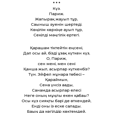
* * *
Күз.
Париж.
Жапырақ жауып тұр,
Сағыныш әуенін шертеді.
Көңілім көркіңе ауып тұр,
Секілді мәңгілік ертегі.
Қарашам тіктейтін еңсені,
Дәл осы ай, бізді ұзақ күткен күз,
О, Париж,
сен мені, мен сені
Қанша жыл, ғасырлар күткенбіз?
Түн. Эйфел мұнара төбесі –
Қараймын,
Сена үнсіз ағады,
Санамда ғасырлар елесі
Неге оның мұңлы екен қабағы?
Осы күз сияқты бәрі де өткендей,
Енді оны із еске салады.
Бағың да көгілдір көктемдей,