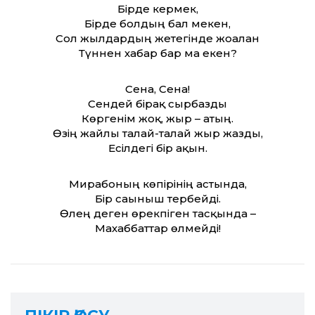
Бірде кермек,
Бірде болдың бал мекен,
Сол жылдардың жетегінде жоғалған
Түннен хабар бар ма екен?
Сена, Сена!
Сендей бірақ сырбазды
Көргенім жоқ, жыр – атың.
Өзің жайлы талай-талай жыр жазды,
Есілдегі бір ақын.
Мирабоның көпірінің астында,
Бір сағыныш тербейді.
Өлең деген өрекпіген тасқында –
Махаббат­тар өлмейді!