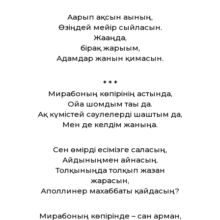
Ағарып ақсын ағының,
Өзіңдей мейір сыйласын.
Жағаңда,
бірақ жарығым,
Адамдар жанын қимасын.
* * *
Мирабоның көпірінің астында,
Ойға шомдым тағы да.
Ақ күмістей сәулелерді шаштым да,
Мен де келдім жаныңа.
Сен өмірді есімізге саласың,
Айдыныңмен айнасың.
Толқыныңда толқып жазған
жарасын,
Аполлинер махаббаты қайдасың?
Мирабоның көпірінде – сан арман,