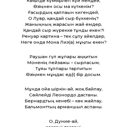
Көңілде күмбірлеп күй нендей,
Өзіңнен осы ма күткенім?
Ғасырдың қалпағын кигендей,
О Лувр, қандай сыр бүккенің?
Жаныңның жарасын жай емдер,
Қандай сыр жүрекке тұнды екен?!
Ренуар картина – тек сұлу әйелдер,
Неге онда Мона Лиз(а) мұңлы екен?
Раушан гүл жұпары аңқитын
Моненің пейзажы – сырласым,
Тұяғы тұлпары тарпитын
Өзіңмен мұңдас ед(і) бір досым.
Мұнда ойға шіркін-ай, жоқ байлау,
Сөйлейді Леонордо дастаны.
Бернардтың кенебі – көк жайлау,
Бальмонт­тың арманшыл аспаны.
О, Дүние-ай,