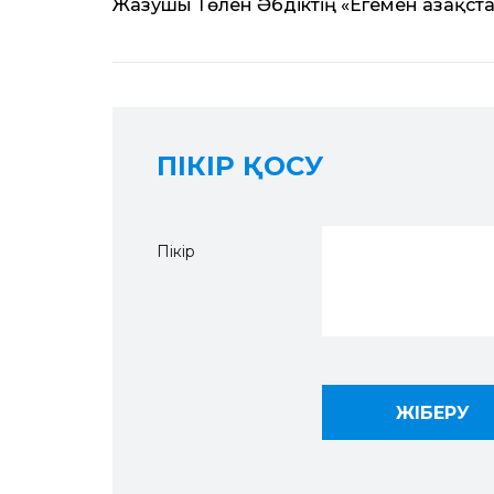
Жазушы Төлен Әбдіктің «Егемен Қазақста
ПІКІР ҚОСУ
Пікір