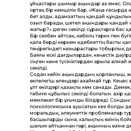
ұйқастары шымыр ақындар аз емес. Ол
ортақ бір кемшілік бар. «Жаңа ғасырда 
бет алды, адамзат­тың қандай құндылы
озып барады, шетел ақындары қандай
жатыр?» деген секілді сұрақтарға бас 
Бір сөзбен айтсақ, көбінің тарих пен бүгі
қала берді көркем әдебиет­тің басты қ
төңірегіндегі көзқарастары тобырлық д
Баяғы ескі дағдылардан, кеңестік дәуір
сіңген көне түсініктерден арыла алмай 
секілді.
Содан кейін ақындардың қорланғыш, жә
өкпелегіш өлеңдері азаймай тұр. Кеңес 
ұлт өкілдері қазақты кем санады. Деме
табиғи құбылыс секілді болатын. Қазір қ
мемлекет бір ұғымды білдіреді. Сондық
психологиясына ауысатын кез болды деп
моральдық, әлеумет­тік проблемалар т
басшыларды сына, халықтың өзінің бойы
шағым айтқаннан гөрі, ақынның өзіне д