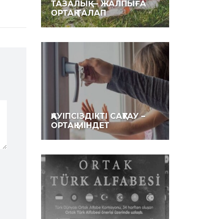
ТАЗАЛЫҚ — ЖАЛПЫҒА
ОРТАҚ ТАЛАП
ҚАУІПСІЗДІКТІ САҚТАУ –
ОРТАҚ МІНДЕТ