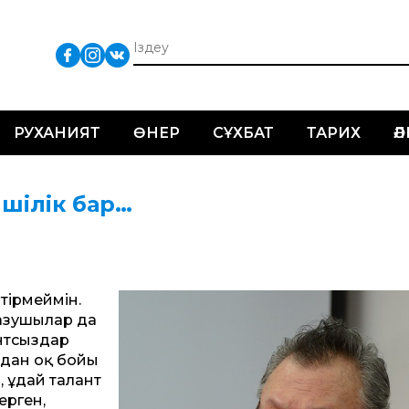
РУХАНИЯТ
ӨНЕР
СҰХБАТ
ТАРИХ
Ә
мшілік бар…
тірмеймін.
жазушылар да
антсыздар
дан оқ бойы
 Құдай талант
ерген,