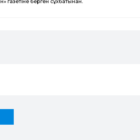
н» газетіне берген сұхбатынан.