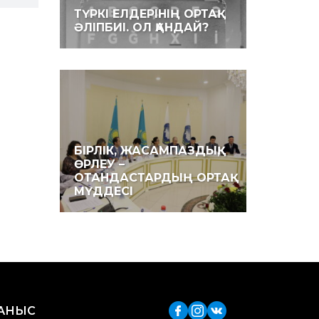
ТҮРКІ ЕЛДЕРІНІҢ ОРТАҚ
ӘЛІПБИІ. ОЛ ҚАНДАЙ?
БІРЛІК, ЖАСАМПАЗДЫҚ,
ӨРЛЕУ –
ОТАНДАСТАРДЫҢ ОРТАҚ
МҮДДЕСІ
ЛАНЫС