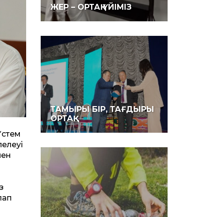
ЖЕР – ОРТАҚ ҮЙІМІЗ
ТАМЫРЫ БІР, ТАҒДЫРЫ
ОРТАҚ
Үстем
пелеуі
пен
з
лап