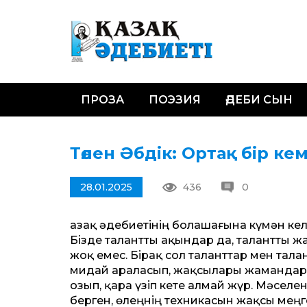
ПРОЗА
ПОЭЗИЯ
ӘДЕБИ СЫН
Төлен Әбдік: Ортақ бір ке
28.01.2025
436
0
Қазақ әдебиетінің болашағына күмән кел
Бізде талант­ты ақындар да, талант­ты 
жоқ емес. Бірақ сол талант­тар мен тал
мидай араласып, жақсылары жамандар
озып, қара үзіп кете алмай жүр. Мәселен,
берген, өлеңнің техникасын жақсы меңг