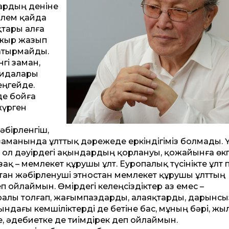
ардың деніне
әлем қайда
қтары алға
 жыр жазып
қатырмайды.
нгі заман,
ағидалары
еңгейде.
де бойға
жүрген
бірленгіш,
заманында ұлт­тық дәрежеде еркіндігіміз болмады. 
к, ол дәуірдегі ақындардың қорлануы, қожайынға өк
азақ – мемлекет құрушы ұлт. Еуропалық түсінікте ұлт 
тан жәбірленуші этностан мемлекет құрушы ұлт­тың
 ойлаймын. Өмірдегі келеңсіздіктер аз емес –
уралы толғап, жағымпаздарды, алаяқтарды, дарынсы
ндағы кемшіліктерді де бетіне бас, мұның бәрі, жы
е, әдебиетке де тиімдірек деп ойлаймын.